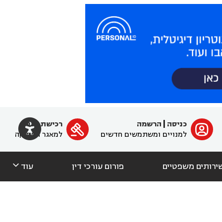

כניסה
|
הרשמה
רכישת מנוי
ﱐ

למנויים ומשתמשים חדשים
למאגר הפסיקה

ירותים משפטיים
פורום עורכי דין
עוד