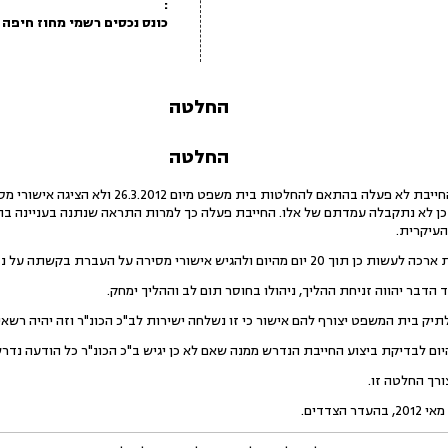
:
כונס נכסים רשמי מחוז חיפה
החלטה
החלטה
עיון בתיק בית משפט מגלה כי החייבת לא פעלה בהת
עיקרית.
ירה על העברת בקשתה על נספחיה לידי ב"כ הכונ"ר במועד זה.
הדבר יהווה זניחת ההליך, ניהולו בחוסר תום לב וההליך ימחק.
ית המשפט יצורף להם אישור כי זו נשלחה ישירות לב"כ הכונ"ר וזה יהיה רשאי להגיב בתוך 30 
צורך החלטה זו.