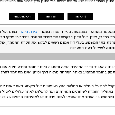
התוכן בעמוד זה אינו מלא, על מנת לצפות בכל התוכן עליך לבחור אחת מהאופציות
לרכישה
הזדהה
רכישת מנוי
המסמך מהמאגר באמצעות פניית הסרה בעמוד
יצירת הקשר
באתר. על ה
ך. כמו כן, יציין בעל הדין בבקשתו את סיבת ההסרה. יובהר כי פסקי הד
נהלת בתי המשפט. בעלי דין אמנם רשאים לבקש את הסרת המסמך, אולם
נתונה לשיקול דעת המערכת
ים להעביר בדרך המהירה הנאה והטובה ביותר חומר ומידע חיוני. עם 
תפק בחומר המופיע באתר המהווה מראה דרך וכיוון ואינו מתיימר להחלי
ל לפני כל פעולה או החלטה יעוץ משפטי מבעל מקצוע. האתר אינו אחרא
בתהליך ההמרה לעיוותים מסויימים ועד להעלתו לאתר עלולים ליפול אי 
ימוש בו. האתר אינו אחראי לשום פרסום או לאמיתות פרטים של כל אד