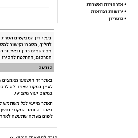
אזרחויות ואשרות
ירושות וצוואות
נוטריון
בעלי דין המבקשים הסרת 
להליך, מספרו וקישור למסמ
מפורסמים כדין ובאישור ה
הפרסום, ההחלטה להסירו 
הודעה
באתר זה הושקעו מאמצים רב
לעיין במקור עצמו ולא להס
במקום יעוץ מקצועי.
האתר מייעץ לכל משתמש לקב
באתר. החומר המקורי נחשף 
לשום פעולה שתעשה לאחר הש
חזרה לתוצאות חיפוש >>