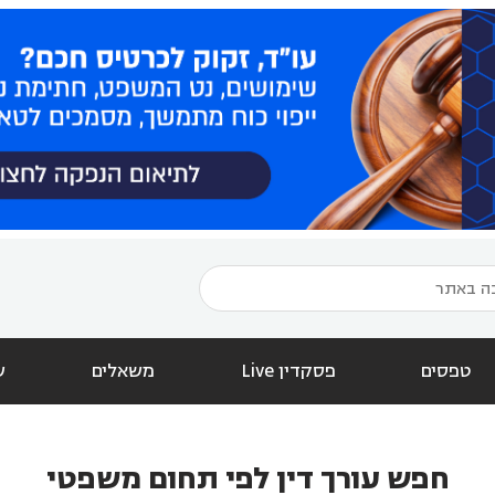
טפסים
פסקדין Live
משאלים
ש
חפש עורך דין לפי תחום משפטי