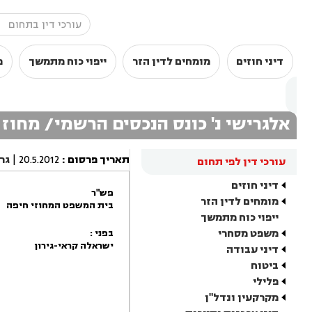
דיני חוזים
מומחים לדין הזר
ייפוי כוח מתמשך
מ
אלגרישי נ' כונס הנכסים הרשמי/ מחוז 
תאריך פרסום
:
20.5.2012
|
גר
עורכי דין לפי תחום
דיני חוזים
פש"ר
מומחים לדין הזר
בית המשפט המחוזי חיפה
ייפוי כוח מתמשך
משפט מסחרי
בפני :
ישראלה קראי-גירון
דיני עבודה
ביטוח
פלילי
מקרקעין ונדל"ן