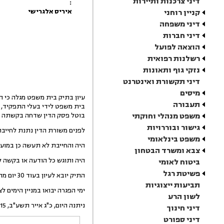
דיני צרכנות ותיירות
:
איריס אלגרישי
קניין רוחני
דיני משפחה
דיני חברות
הוצאה לפועל
רשלנות רפואית
נזקי גוף ותאונות
דיני תקשורת ואינטרנט
מיסים
תעבורה
משפט מנהלי וחוקתי
בוטל פסק הדין שדחה בקשתה ה
גישור ובוררויות
לפנים משורת הדין נתנת לחייבת ארכה לעשות כן תוך 20 יום מהיום ולהגיש אישורי מס
משפט בינלאומי
היה והחייבת לא תעשה כן במועד 
צבא ומשרד הבטחון
היה ותוגש כל הודעה או בקשה לתיק ב
ביטוח לאומי
פשיטת רגל
התיק יובא לעיון בעוד 30 יום מהיום לבדיקת ביצוע החייבת הנדרש ממנה שאם לא כן יגיש ב"כ הכונ"ר כל הודעה נדרשת.
תביעות ייצוגיות
ימי הפגרה יבואו במניין הימים ל
לשון הרע
ניתנה היום, כ"ג אייר תשע"ב, 15 מאי 2012, בהעדר הצדדים.
דיני חינוך
דיני ספורט