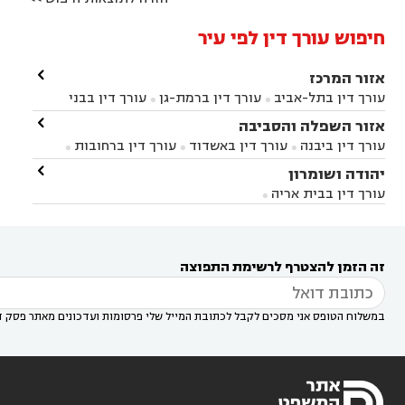
חיפוש עורך דין לפי עיר

אזור המרכז
עורך דין בתל-אביב
עורך דין ברמת-גן
עורך דין בבני


ברק
עורך דין בפתח תקווה
עורך דין בראשון לציון

אזור השפלה והסביבה



עורך דין ברחובות
עורך דין בנס ציונה
עורך דין


עורך דין ביבנה
עורך דין באשדוד
עורך דין ברחובות



במודיעין
עורך דין בהרצליה
עורך דין בחולון
עורך



עורך דין בראשון לציון
עורך דין במודיעין
עורך דין

יהודה ושומרון


דין בקרית אונו
עורך דין ברמלה
עורך דין בקריית


בבאר יעקב
עורך דין בגדרה
עורך דין בכפר רות



אונו
עורך דין בבת ים
עורך דין בגבעת שמואל
עורך
עורך דין בבית אריה




דין באזור
עורך דין בגן יבנה
עורך דין בעמק חפר



עורך דין במודיעין מכבים רעות
עורך דין במודיעין

רעות
עורך דין בסביון
עורך דין ברמת השרון
עורך



זה הזמן להצטרף לרשימת התפוצה
דין בשוהם

במשלוח הטופס אני מסכים לקבל לכתובת המייל שלי פרסומות ועדכונים מאתר פסק ד