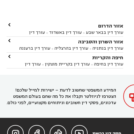

אזור הדרום
עורך דין בבאר שבע
עורך דין באשדוד
עורך דין


באשקלון
עורך דין בבאר טוביה
עורך דין בגן יבנה

אזור השרון והסביבה



עורך דין בניר הבנים
עורך דין בערד
עורך דין בקיבוץ


עורך דין בנתניה
עורך דין בהרצליה
עורך דין ברעננה


זיקים
עורך דין בנתיבות
עורך דין בקרית מלאכי



עורך דין בחדרה
עורך דין בכפר סבא
עורך דין בהוד

חיפה והקריות



השרון
עורך דין באבן יהודה
עורך דין בבנימינה



עורך דין בחיפה
עורך דין בקריית מוצקין
עורך דין


עורך דין בחריש
עורך דין בקיסריה
עורך דין בקדימה


בקרית מוצקין
עורך דין בקריית אתא
עורך דין


עורך דין ברמת השרון
עורך דין בתל מונד



בקריית חיים
עורך דין בקרית ביאליק
עורך דין


בחדרה

המידע המשפטי שחשוב לדעת – ישירות למייל שלכם!
הצטרפו לניוזלטר וקבלו את כל מה שחם בעולם המשפט
עדכונים, פסקי דין חשובים וניתוחים מקצועיים, לפני כולם.




פסק דין ברשת