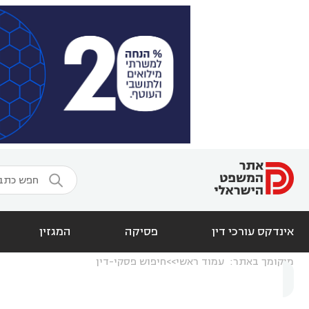

אינדקס עורכי דין
פסיקה
המגזין
מיקומך באתר:
עמוד ראשי
חיפוש פסקי-דין