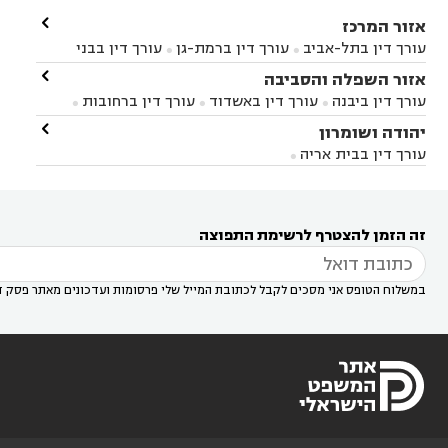

אזור המרכז
עורך דין בתל-אביב
עורך דין ברמת-גן
עורך דין בבני


ברק
עורך דין בפתח תקווה
עורך דין בראשון לציון

אזור השפלה והסביבה



עורך דין ברחובות
עורך דין בנס ציונה
עורך דין


עורך דין ביבנה
עורך דין באשדוד
עורך דין ברחובות



במודיעין
עורך דין בהרצליה
עורך דין בחולון
עורך



עורך דין בראשון לציון
עורך דין במודיעין
עורך דין

יהודה ושומרון


דין בקרית אונו
עורך דין ברמלה
עורך דין בקריית


בבאר יעקב
עורך דין בגדרה
עורך דין בכפר רות



אונו
עורך דין בבת ים
עורך דין בגבעת שמואל
עורך
עורך דין בבית אריה




דין באזור
עורך דין בגן יבנה
עורך דין בעמק חפר



עורך דין במודיעין מכבים רעות
עורך דין במודיעין

רעות
עורך דין בסביון
עורך דין ברמת השרון
עורך



זה הזמן להצטרף לרשימת התפוצה
דין בשוהם

במשלוח הטופס אני מסכים לקבל לכתובת המייל שלי פרסומות ועדכונים מאתר פסק ד