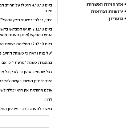
אזרחויות ואשרות
חיוב.
ירושות וצוואות
נוטריון
יצוין, כי לפי רישומי תיק ההוצ
ביום 2.12.10 הגיש 
הגיש המבקש (אותן טענות ממש 
ביום 12.12.10 החליטה רשמת ההוצל"פ החלטה, שמפאת חשיבותה, אביאה כלשונה במלואה:
"על פניו נראה כי טענות החייב 
במסגרת טענת "פרעתי" כי אם 
ככל שהחייב טוען כי לא קיבל 
הינה לעניין הגשת בקשה להארכ
אולם מהותית אין היא יכולה ל
לדון.
באשר לטענה בדבר פירעון החלק