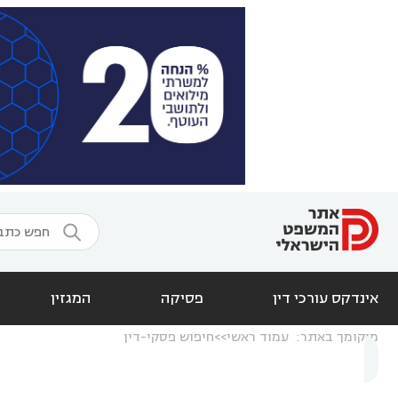

אינדקס עורכי דין
פסיקה
המגזין
מיקומך באתר:
עמוד ראשי
חיפוש פסקי-דין