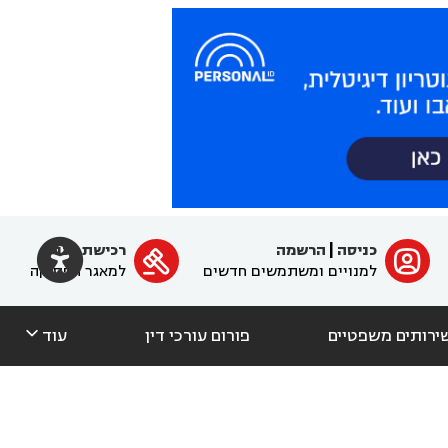

כניסה
|
הרשמה
רכישת מנוי
ﱐ

למנויים ומשתמשים חדשים
למאגר הפסיקה

ירותים משפטיים
פורום עורכי דין
עוד