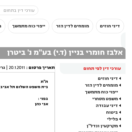
דיני חוזים
מומחים לדין הזר
ייפוי כוח מתמשך
מ
אלבז חומרי בניין (ד.י) בע"מ נ' ביטרן
תאריך פרסום
:
20.1.2011
|
גר
עורכי דין לפי תחום
דיני חוזים
ת"ת
מומחים לדין הזר
בית משפט השלום תל אביב -
ייפוי כוח מתמשך
משפט מסחרי
בפני :
אבי כהן
דיני עבודה
ביטוח
פלילי
מקרקעין ונדל"ן