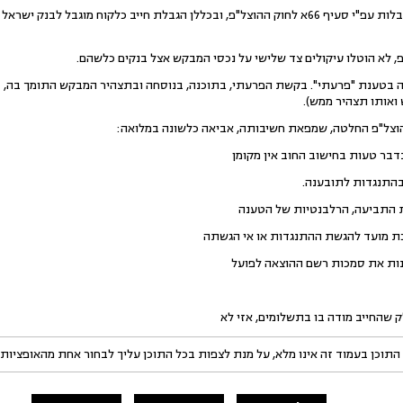
ביום 4.10.10 הוטלו על החייב הגבלות עפ"י סעיף 66א לחוק ההוצל"פ, ובכללן הגבלת חייב כלקוח
ל"פ, לא הוטלו עיקולים צד שלישי על נכסי המבקש אצל בנקים כלשהם.
המבקש בקשה בטענת "פרעתי". בקשת הפרעתי, בתוכנה, בנוסחה ובתצהיר המבקש התומך בה
ואותו תצהיר ממש).
בדבר טעות בחישוב החוב אין מקומן
בהתנגדות לתובענה.
את התביעה, הרלבנטיות של הטענה
ת מועד להגשת ההתנגדות או אי הגשתה
שנות את סמכות רשם ההוצאה לפועל
 שהחייב מודה בו בתשלומים, אזי לא
התוכן בעמוד זה אינו מלא, על מנת לצפות בכל התוכן עליך לבחור אחת מהאופציות