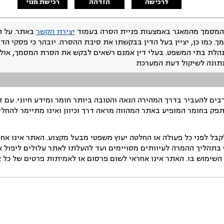
לרכישה
הזדהה
רכישת מנוי
המסמך מהמאגר באמצעות פניית הסרה בעמוד
יצירת הקשר
באתר. על ה
ך. כמו כן, יציין בעל הדין בבקשתו את סיבת ההסרה. יובהר כי פסקי הד
נהלת בתי המשפט. בעלי דין אמנם רשאים לבקש את הסרת המסמך, אולם
נתונה לשיקול דעת המערכת
ים להעביר בדרך המהירה הנאה והטובה ביותר חומר ומידע חיוני. עם 
תפק בחומר המופיע באתר המהווה מראה דרך וכיוון ואינו מתיימר להחלי
ל לפני כל פעולה או החלטה יעוץ משפטי מבעל מקצוע. האתר אינו אחרא
בתהליך ההמרה לעיוותים מסויימים ועד להעלתו לאתר עלולים ליפול אי 
ימוש בו. האתר אינו אחראי לשום פרסום או לאמיתות פרטים של כל אד