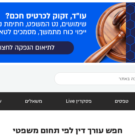
טפסים
פסקדין Live
משאלים
ש
חפש עורך דין לפי תחום משפטי