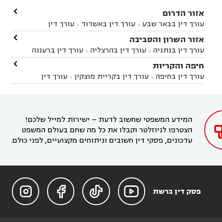

אזור הדרום
עורך דין בבאר שבע
עורך דין באשדוד
עורך דין


באשקלון
עורך דין בבאר טוביה
עורך דין בגן יבנה

אזור השרון והסביבה



עורך דין בניר הבנים
עורך דין בערד
עורך דין בקיבוץ


עורך דין בנתניה
עורך דין בהרצליה
עורך דין ברעננה


זיקים
עורך דין בנתיבות
עורך דין בקרית מלאכי



עורך דין בחדרה
עורך דין בכפר סבא
עורך דין בהוד

חיפה והקריות



השרון
עורך דין באבן יהודה
עורך דין בבנימינה



עורך דין בחיפה
עורך דין בקריית מוצקין
עורך דין


עורך דין בחריש
עורך דין בקיסריה
עורך דין בקדימה


בקרית מוצקין
עורך דין בקריית אתא
עורך דין


עורך דין ברמת השרון
עורך דין בתל מונד



בקריית חיים
עורך דין בקרית ביאליק
עורך דין


בחדרה

המידע המשפטי שחשוב לדעת – ישירות למייל שלכם!
הצטרפו לניוזלטר וקבלו את כל מה שחם בעולם המשפט
עדכונים, פסקי דין חשובים וניתוחים מקצועיים, לפני כולם.




פסק דין ברשת