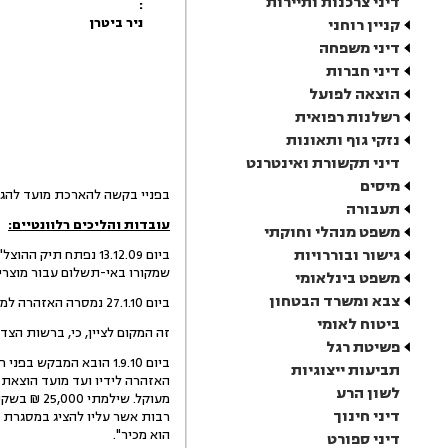
דיני צרכנות ותיירות
:
ניר ביטרן
קניין רוחני
דיני משפחה
דיני חברות
הוצאה לפועל
רשלנות רפואית
נזקי גוף ותאונות
דיני תקשורת ואינטרנט
מיסים
בפניי בקשה להארכת מועד להגשת התנגדות לביצוע תביעה 
תעבורה
עובדות והליכים רלוונטיים:
משפט מנהלי וחוקתי
גישור ובוררויות
ביום 13.12.09 נפתח
שמקורו באי-תשלום עבור מוצרי
משפט בינלאומי
צבא ומשרד הבטחון
ביום 27.1.10 נמסרה האזהרה למבקש, כאשר עפ"י מסמכי מסירת האזהרה, האזהרה נמסרה בפועל לאשת המבקש.
ביטוח לאומי
זה המקום לציין, כי, ברשות הצד
פשיטת רגל
תביעות ייצוגיות
לשון הרע
דיני חינוך
רבות אשר עליו להציג במסגרת ה
הוא מכיר".
דיני ספורט