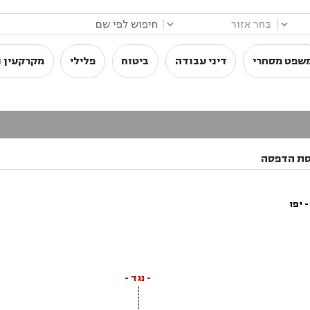
|
|
שפט מסחרי
דיני עבודה
ביטוח
פלילי
מקרקעין ו
סת הדפסה
 יפו
- נגד -