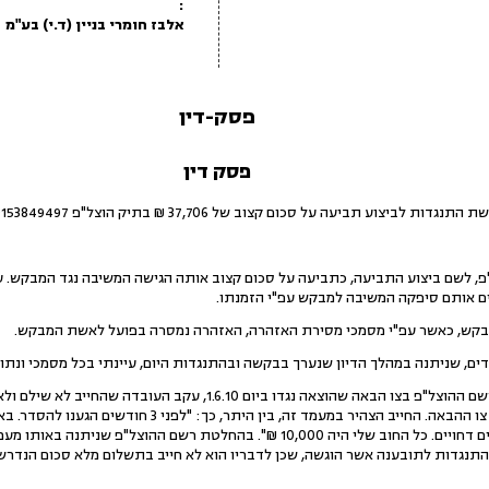
:
אלבז חומרי בניין (ד.י) בע"מ
פסק-דין
פסק דין
על סכום קצוב של 37,706 ₪ בתיק הוצל"פ 0153849497, וכן התנגדות לביצוע התביעה.
 תיק ההוצל"פ, לשם ביצוע התביעה, כתביעה על סכום קצוב אותה הגישה המשיבה נגד המבק
ם אותם סיפקה המשיבה למבקש עפ"י הזמנתו.
דים, שניתנה במהלך הדיון שנערך בבקשה ובהתנגדות היום, עיינתי בכל מסמכי ונתונ
ביום 1.9.10 הובא המבקש בפני רשם ההוצל"פ בצו הבאה שהוצאה נגדו ביו
האזהרה לידיו ועד מועד הוצאת צו ההבאה. החייב הצהיר במעמד ז
מעוקל. שילמתי 25,000 ₪ בשקים דחויים. כל החוב שלי היה 10,000 ₪". בהחלטת רשם
תנגדות לתובענה אשר הוגשה, שכן לדבריו הוא לא חייב בתשלום מלא סכום הנדרש מ