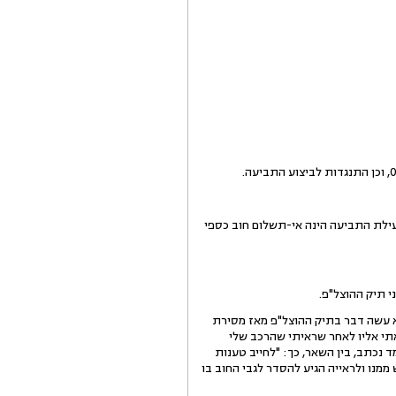
ש. עילת התביעה הינה אי-תשלום חוב כספי
י תיק ההוצל"פ.
ם 1.6.10, עקב העובדה שהחייב לא שילם ולא עשה דבר בתיק ההוצל"פ מאז מסירת
ה, בין היתר, כך: "לפני 3 חודשים הגענו להסדר. באתי אליו לאחר שראיתי שהרכב שלי
 ההוצל"פ שניתנה באותו מעמד נכתב, בין השאר, כך: "לחייב טענות
מנו ולראייה הגיע להסדר לגבי החוב בו