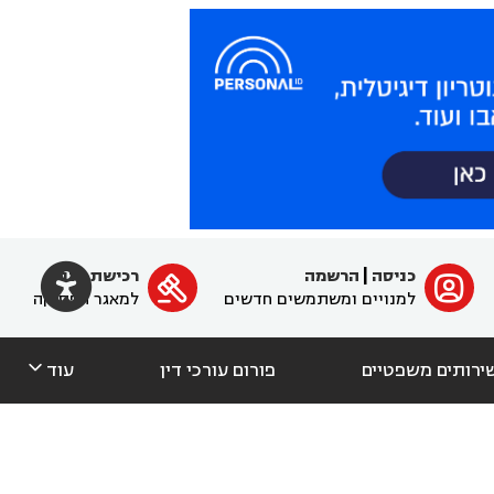

כניסה
|
הרשמה
רכישת מנוי
ﱐ

למנויים ומשתמשים חדשים
למאגר הפסיקה

ירותים משפטיים
פורום עורכי דין
עוד