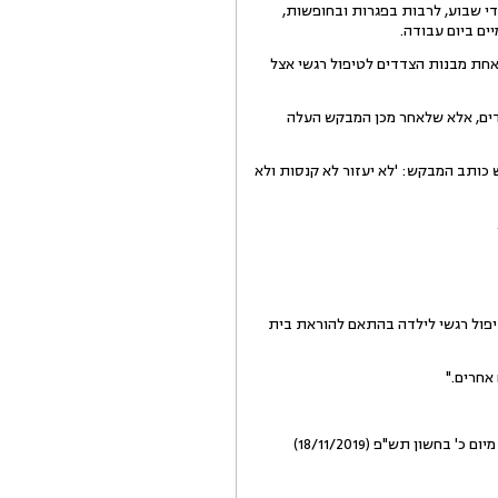
ן נדרש לתת כתשע החלטות מדי שבוע, לרבות בפגרות ובחופשות,
ים ביום עבודה.
שמורן זמני, לקחת את אחת מבנות הצדדים לטיפול רגשי אצל
דים, אלא שלאחר מכן המבקש העלה
וגדל ומודגש כותב המבקש: 'לא יעזור לא קנסות ולא
טיפול רגשי לילדה בהתאם להוראת בית
אחרים."
אדהכי והכי הגיש המבקש בקשות נוספות, ובהן בקשה לעיון מחדש בהחלטתנו בעניין הטיפול הרגשי בבת. בהחלטה מיום כ' בחשון תש"פ (18/11/2019)