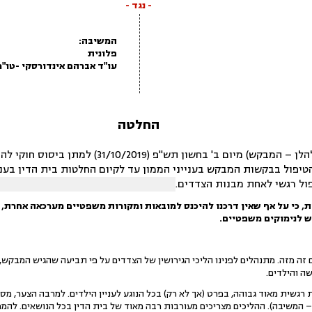
- נגד -
המשיבה:
פלונית
עו"ד אברהם אינדורסקי -טו"ר 
החלטה
לפנינו בקשת הבעל־האב (להלן – המבקש) מיום ב' בחשו
תלות את הטיפול בבקשות המבקש בענייני הממון עד לקיום החלטות בית הדין בע
ול רגשי לאחת מבנות הצדדים.
, כי על אף שאין דרכנו להיכנס למובאות ומקורות משפטיים מערכאה אחרת, 
לנימוקים משפטיים.
ה מזה. מתנהלים לפנינו הליכי הגירושין של הצדדים על פי תביעה שהגיש המבקש, ו
ה והילדים.
גשית מאוד גבוהה, בפרט (אך לא רק) בכל הנוגע לעניין הילדים. למרבה הצער, מסתמ
 המשיבה). ההליכים מצריכים מעורבות רבה מאוד של בית הדין בכל הנושאים. להמחשה