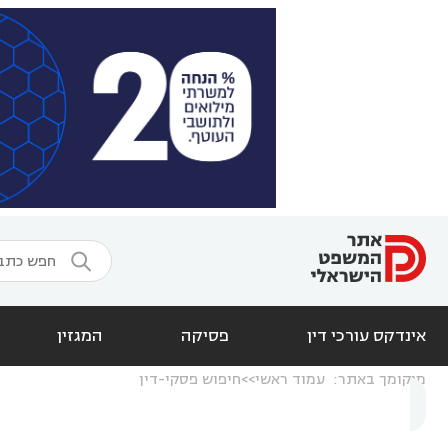

אינדקס עורכי דין
פסיקה
המגזין
מיקומך באתר:
עמוד ראשי
חיפוש פסקי-דין