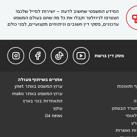
בחדרה

המידע המשפטי שחשוב לדעת – ישירות למייל שלכם!
הצטרפו לניוזלטר וקבלו את כל מה שחם בעולם המשפט
עדכונים, פסקי דין חשובים וניתוחים מקצועיים, לפני כולם.




פסק דין ברשת
אתרים בשיתוף פעולה
וף ותאונות
ערוץ המשפט באתר ynet
ערוץ המשפט באתר mako
ה
התאחדות בוני בארץ
שרד הבטחון
עוקץ
לאומי
i24 news
רע
ות ואשרות