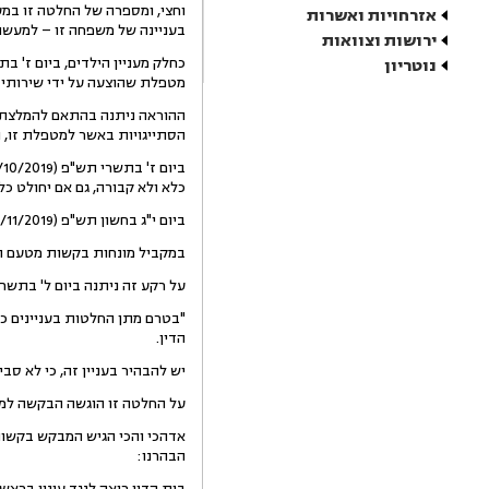
אזרחויות ואשרות
בעניינה של משפחה זו – למעשה,
ירושות וצוואות
נוטריון
מטפלת שהוצעה על ידי שירותי ה
ההוראה ניתנה בהתאם להמלצת ש
הסתייגויות באשר למטפלת זו, 
כלא ולא קבורה, גם אם יחולט כ
ביום י"ג בחשון תש"פ (11/11/2019) ניתנה החלטה מנומקת של בית הדין, הדוחה את טענות המבקש בעניין המטפלת.
במקביל מונחות בקשות מטעם המב
על רקע זה ניתנה ביום ל' בתשרי תש"פ (29/10/2019) ה
"בטרם מתן החלטות בעניינים כס
הדין.
יש להבהיר בעניין זה, כי לא סב
על החלטה זו הוגשה הבקשה למת
הבהרנו:
בית הדין רואה לנגד עיניו ברא