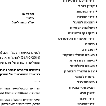
דיני צרכנות ותיירות
קניין רוחני
דיני משפחה
המבקש:
דיני חברות
פלוני
הוצאה לפועל
עו"ד משה ליפל
רשלנות רפואית
נזקי גוף ותאונות
דיני תקשורת ואינטרנט
מיסים
תעבורה
משפט מנהלי וחוקתי
(29/10/2019) לה
גישור ובוררויות
ההחלטה המורה על מתן טיפ
משפט בינלאומי
בראשית הדברים יובהר ברורות
צבא ומשרד הבטחון
דרישתו המפורשת של המבקש 
ביטוח לאומי
רקע
פשיטת רגל
תביעות ייצוגיות
הצדדים הם בעל ואישה הפרודים ז
לשון הרע
הכתובה, המשמורת ומזונות האש
דיני חינוך
תיקי הצדדים מתנהלים בעצימות ר
דיני ספורט
חלקם, כלפי האישה־האם (להלן –