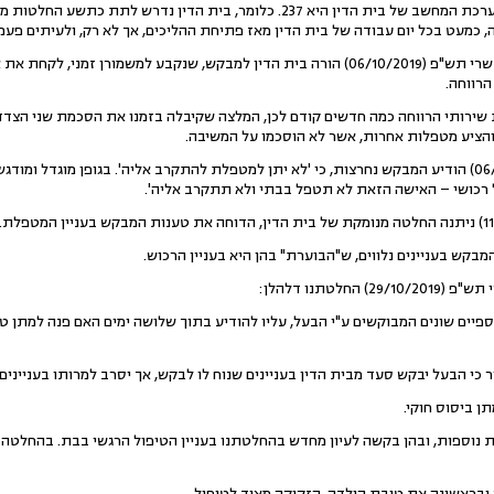
וחצי, ומספרה של החלטה זו במערכת המחשב של בית הדין היא 237. כלומר, בית הדי
 כמעט בכל יום עבודה של בית הדין מאז פתיחת ההליכים, אך לא רק, ולעיתים פעמי
כחלק מעניין הילדים, ביום ז' בתשרי תש"פ (06/10/2019) הורה בית הדין למבקש, שנקבע למ
רווחה.
ירותי הרווחה כמה חדשים קודם לכן, המלצה שקיבלה בזמנו את הסכמת שני הצד
והציע מטפלות אחרות, אשר לא הוסכמו על המשיבה.
ביום ז' בתשרי תש"פ (06/10/2019) הודיע המבקש נחרצות, כי 'לא יתן למטפלת להתקרב אליה'. בגופן מ
ל רכושי – האישה הזאת לא תטפל בבתי ולא תתקרב אליה'.
קש בעניינים נלווים, ש"הבוערת" בהן היא בעניין הרכוש.
חלטתנו דלהלן:
פיים שונים המבוקשים ע"י הבעל, עליו להודיע בתוך שלושה ימים האם פנה למתן 
יר כי הבעל יבקש סעד מבית הדין בעניינים שנוח לו לבקש, אך יסרב למרותו בעניינים 
ן ביסוס חוקי.
ש ובראשונה את טובת הילדה, הזקוקה מאוד לטיפול.