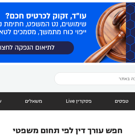
טפסים
פסקדין Live
משאלים
ש
חפש עורך דין לפי תחום משפטי