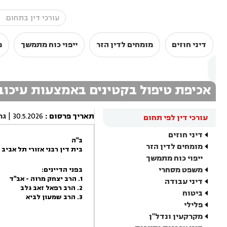
דיני חוזים
מומחים לדין הזר
ייפוי כוח מתמשך
מ
אכיפת טיפול בקטינים באמצעות עיכוב
תאריך פרסום
:
30.5.2026
|
גר
עורכי דין לפי תחום
דיני חוזים
ב"ה
מומחים לדין הזר
בית דין רבני אזורי תל אביב -
ייפוי כוח מתמשך
משפט מסחרי
בפני הדיינים:
1. הרב יצחק מרוה - אב"ד
דיני עבודה
2. הרב רפאל זאב גלב
ביטוח
3. הרב שמעון לביא
פלילי
מקרקעין ונדל"ן