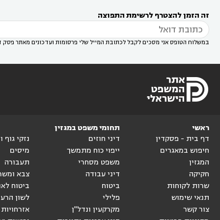
רעות
עורך דין בסביון
עורך דין ברמת השרון
עורך



זה הזמן להצטרף לרשימת התפוצה
דין בשוהם

במשלוח הטופס אני מסכים לקבל לכתובת המייל שלי פרסומות ועדכונים מאתר פסק ד
ראשי
תחומי משפט במגזין
דף בית - פסקדין
דיני חוזים
נזקי גוף 
חיפוש במאגרים
ייפוי כוח מתמשך
מיסים
המגזין
משפט מסחרי
תעבורה
חקיקה
דיני עבודה
צבא ומשר
שרות לקוחות
ביטוח
ביטוח לאו
תנאי שימוש
פלילי
לשון הרע
צור קשר
מקרקעין ונדל"ן
אזרחויות 