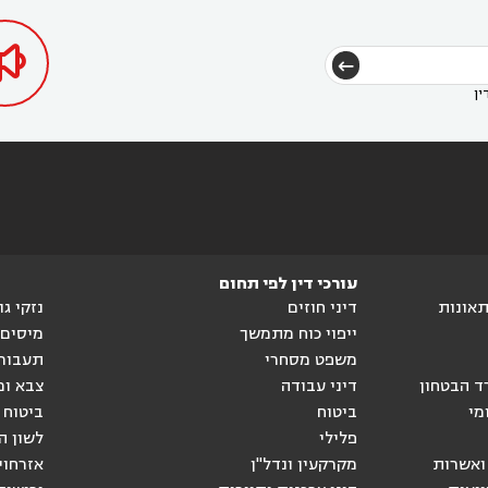

ין
עורכי דין לפי תחום
ותאונות
דיני חוזים
נזקי ג
ייפוי כוח מתמשך
מיסים
משפט מסחרי
תעבור
ד הבטחון
דיני עבודה
צבא ומ
מי
ביטוח
ביטוח 
פלילי
לשון ה
ואשרות
מקרקעין ונדל"ן
אזרחוי