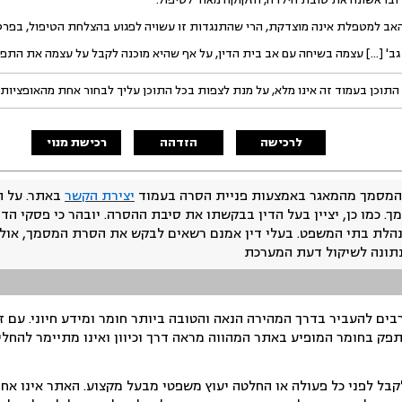
האב למטפלת אינה מוצדקת, הרי שהתנגדות זו עשויה לפגוע בהצלחת הטיפול, בפרט
גב' [...] עצמה בשיחה עם אב בית הדין, על אף שהיא מוכנה לקבל על עצמה את התפק
התוכן בעמוד זה אינו מלא, על מנת לצפות בכל התוכן עליך לבחור אחת מהאופציות
לרכישה
הזדהה
רכישת מנוי
המסמך מהמאגר באמצעות פניית הסרה בעמוד
יצירת הקשר
באתר. על ה
ך. כמו כן, יציין בעל הדין בבקשתו את סיבת ההסרה. יובהר כי פסקי הד
נהלת בתי המשפט. בעלי דין אמנם רשאים לבקש את הסרת המסמך, אולם
נתונה לשיקול דעת המערכת
ים להעביר בדרך המהירה הנאה והטובה ביותר חומר ומידע חיוני. עם 
תפק בחומר המופיע באתר המהווה מראה דרך וכיוון ואינו מתיימר להחלי
ל לפני כל פעולה או החלטה יעוץ משפטי מבעל מקצוע. האתר אינו אחרא