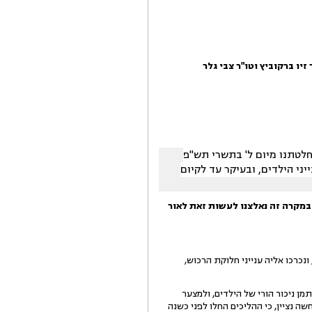
זיו ברקוביץ וטו"ר צבי גלר
ן תש"פ (31/10/2019) למתן ביסוס חוקי להחלטתנו מיום ל' בתשרי תש"פ
נייני הילדים, ובעיקר עד לקיום
במקרה זה נאלצנו לעשות זאת לאור
נכרכו אליה ענייני חלוקת הרכוש,
ן ניכור הורי של הילדים, ולמצער
 נציין, כי ההליכים החלו לפני כשנה