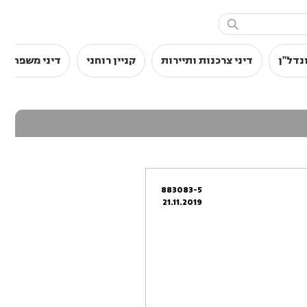

נדל"ן
דיני צרכנות ותיירות
קניין רוחני
דיני משפחה
883083-5
21.11.2019