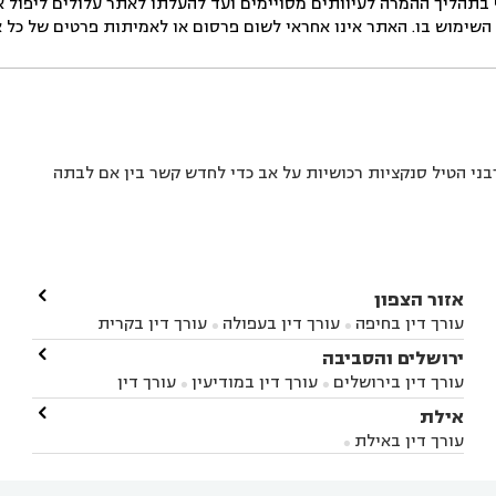
בתהליך ההמרה לעיוותים מסויימים ועד להעלתו לאתר עלולים ליפול אי 
ימוש בו. האתר אינו אחראי לשום פרסום או לאמיתות פרטים של כל אד
הרבני הטיל סנקציות רכושיות על אב כדי לחדש קשר בין אם לבתה

אזור הצפון
עורך דין בחיפה
עורך דין בעפולה
עורך דין בקרית


אתא
עורך דין בנהריה
עורך דין בראש פינה
עורך דין

ירושלים והסביבה



בקרית שמונה
עורך דין במושב מגדים
עורך דין


עורך דין בירושלים
עורך דין במודיעין
עורך דין


במושב ציפורי
עורך דין בסח'נין
עורך דין בעכו
עורך



בבית-שמש
עורך דין במבשרת ציון
עורך דין בגיזו

אילת



דין בעמק הירדן
עורך דין בנשר
עורך דין בקרית


עורך דין בגבעת זאב
עורך דין בנווה אילן
עורך דין


ביאליק
עורך דין במגדל העמק
עורך דין בקיבוץ לוחמי
עורך דין באילת



בקרני שומרון
עורך דין בשורש


הגטאות
עורך דין בקיסריה
עורך דין בטבריה
עורך



דין בכפר ראמה
עורך דין באור עקיבא

