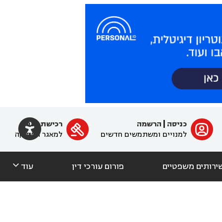

כניסה
|
הרשמה
רכישת מנוי
ﱐ

למנויים ומשתמשים חדשים
למאגר הפסיקה

ירותים משפטיים
פורום עורכי דין
עוד