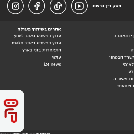




פסק דין ברשת
אתרים בשיתוף פעולה
וף ותאונות
ערוץ המשפט באתר ynet
ערוץ המשפט באתר mako
ה
התאחדות בוני בארץ
שרד הבטחון
עוקץ
לאומי
i24 news
רע
ות ואשרות
 וצוואות