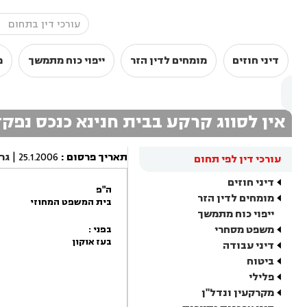
דיני חוזים
מומחים לדין הזר
ייפוי כוח מתמשך
מ
אין לסווג קרקע בבית חנינא כנכס נפקד
תאריך פרסום
:
25.1.2006
|
גר
עורכי דין לפי תחום
דיני חוזים
ה"פ
מומחים לדין הזר
בית המשפט המחוזי
ייפוי כוח מתמשך
משפט מסחרי
בפני :
בעז אוקון
דיני עבודה
ביטוח
פלילי
מקרקעין ונדל"ן