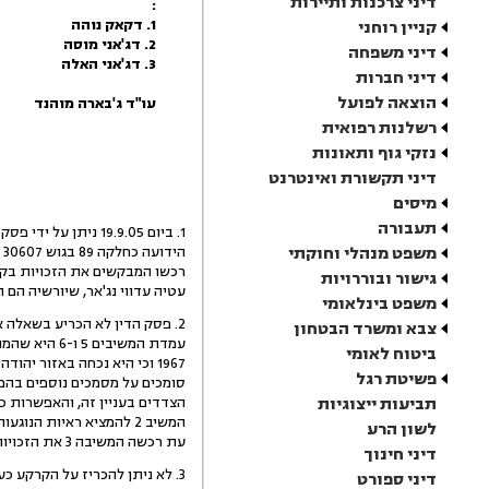
דיני צרכנות ותיירות
:
1. דקאק נוהה
קניין רוחני
2. דג'אני מוסה
דיני משפחה
3. דג'אני האלה
דיני חברות
הוצאה לפועל
עו"ד ג'בארה מוהנד
רשלנות רפואית
נזקי גוף ותאונות
דיני תקשורת ואינטרנט
מיסים
תעבורה
1. ביום 19.9.05 ניתן על ידי פסק דין בגדרו נקבע, כי המבקשים הם בעלי הזכויות בקרקע
משפט מנהלי וחוקתי
הידועה כחלקה 89 בגוש 30607 מאדמות בית חנינא בירושלים )"הקרקע"(. על פי קביעה זו,
רכשו המבקשים את הזכויות בקרקע מהמשיבה 3, אשר רכשה את ה
גישור ובוררויות
עטיה עדווי נג'אר, שיורשיה הם המשיב
משפט בינלאומי
2. פסק הדין לא הכריע בשאלה אחת, והיא האם מדובר בנכס שהיה נכס נפקד במועד הרלבנטי.
צבא ומשרד הבטחון
עמדת המשיבים 5 ו-6 היא שהמנוחה נכחה בבית חנינא בעת שנערך מפקד האוכלוסין בשנת
ביטוח לאומי
1967 וכי היא נכחה באזור יהודה ושומרון )"האזור"( בעת הרלבנטית. משיבים 5 ו-6
פשיטת רגל
סומכים על מסמכים נוספים בהם
תביעות ייצוגיות
הצדדים בעניין זה, והאפשרות כ
המשיב 2 להמציא ראיות הנוגעות למקום הימצאות המנוחה החל משנת 1960 ועד לשנת 1974,
לשון הרע
עת רכשה המשיבה 3 את הזכויות בקרקע מהמנוחה. ראיות כאלה לא הומצאו.
דיני חינוך
3. לא ניתן להכריז על הקרקע כעל נכס נפקד. העדויות שנשמעו בבית המשפט מעלות בבירור
דיני ספורט