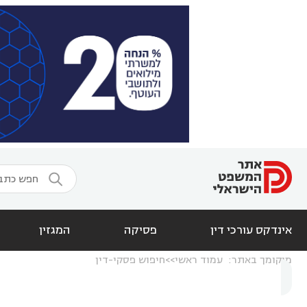

אינדקס עורכי דין
פסיקה
המגזין
מיקומך באתר:
עמוד ראשי
חיפוש פסקי-דין