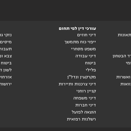
עורכי דין לפי תחום
ותאונות
דיני חוזים
נזקי ג
ייפוי כוח מתמשך
מיסים
משפט מסחרי
תעבור
ד הבטחון
דיני עבודה
צבא ומ
מי
ביטוח
ביטוח 
פלילי
לשון ה
ואשרות
מקרקעין ונדל"ן
אזרחוי
וואות
דיני צרכנות ותיירות
ירושות
קניין רוחני
דיני משפחה
דיני חברות
הוצאה לפועל
רשלנות רפואית