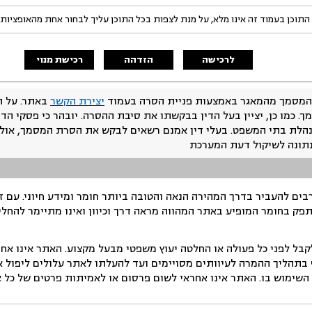
התוכן בעמוד זה אינו מלא, על מנת לצפות בכל התוכן עליך לבחור אחת מהאופציות
לרכישה
הזדהה
רכישת מנוי
המסמך מהמאגר באמצעות פניית הסרה בעמוד
יצירת הקשר
באתר. על ה
ך. כמו כן, יציין בעל הדין בבקשתו את סיבת ההסרה. יובהר כי פסקי הד
נהלת בתי המשפט. בעלי דין אמנם רשאים לבקש את הסרת המסמך, אולם
נתונה לשיקול דעת המערכת
ים להעביר בדרך המהירה הנאה והטובה ביותר חומר ומידע חיוני. עם 
תפק בחומר המופיע באתר המהווה מראה דרך וכיוון ואינו מתיימר להחלי
ל לפני כל פעולה או החלטה יעוץ משפטי מבעל מקצוע. האתר אינו אחרא
בתהליך ההמרה לעיוותים מסויימים ועד להעלתו לאתר עלולים ליפול אי 
ימוש בו. האתר אינו אחראי לשום פרסום או לאמיתות פרטים של כל אד