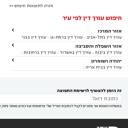
חזרה לתוצאות חיפוש >>
חיפוש עורך דין לפי עיר

אזור המרכז
עורך דין בתל-אביב
עורך דין ברמת-גן
עורך דין בבני


ברק
עורך דין בפתח תקווה
עורך דין בראשון לציון

אזור השפלה והסביבה



עורך דין ברחובות
עורך דין בנס ציונה
עורך דין


עורך דין ביבנה
עורך דין באשדוד
עורך דין ברחובות



במודיעין
עורך דין בהרצליה
עורך דין בחולון
עורך



עורך דין בראשון לציון
עורך דין במודיעין
עורך דין

יהודה ושומרון


דין בקרית אונו
עורך דין ברמלה
עורך דין בקריית


בבאר יעקב
עורך דין בגדרה
עורך דין בכפר רות



אונו
עורך דין בבת ים
עורך דין בגבעת שמואל
עורך
עורך דין בבית אריה




דין באזור
עורך דין בגן יבנה
עורך דין בעמק חפר



עורך דין במודיעין מכבים רעות
עורך דין במודיעין

רעות
עורך דין בסביון
עורך דין ברמת השרון
עורך



זה הזמן להצטרף לרשימת התפוצה
דין בשוהם

במשלוח הטופס אני מסכים לקבל לכתובת המייל שלי פרסומות ועדכונים מאתר פסק ד