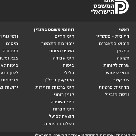
ראשי
תחומי משפט במגזין
דף בית - פסקדין
דיני חוזים
נזקי גוף 
חיפוש במאגרים
ייפוי כוח מתמשך
מיסים
המגזין
משפט מסחרי
תעבורה
חקיקה
דיני עבודה
צבא ומשר
שרות לקוחות
ביטוח
ביטוח לאו
תנאי שימוש
פלילי
לשון הרע
צור קשר
מקרקעין ונדל"ן
אזרחויות 
מדיניות פרטיות
דיני צרכנות ותיירות
ירושות וצ
גרסת מובייל
קניין רוחני
דיני משפחה
דיני חברות
הוצאה לפועל
רשלנות רפואית
כל הזכויות שמורות לפסקדין - אתר המשפט הישראלי