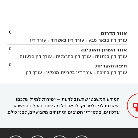

אזור הדרום
עורך דין בבאר שבע
עורך דין באשדוד
עורך דין


באשקלון
עורך דין בבאר טוביה
עורך דין בגן יבנה

אזור השרון והסביבה



עורך דין בניר הבנים
עורך דין בערד
עורך דין בקיבוץ


עורך דין בנתניה
עורך דין בהרצליה
עורך דין ברעננה


זיקים
עורך דין בנתיבות
עורך דין בקרית מלאכי



עורך דין בחדרה
עורך דין בכפר סבא
עורך דין בהוד

חיפה והקריות



השרון
עורך דין באבן יהודה
עורך דין בבנימינה



עורך דין בחיפה
עורך דין בקריית מוצקין
עורך דין


עורך דין בחריש
עורך דין בקיסריה
עורך דין בקדימה


בקרית מוצקין
עורך דין בקריית אתא
עורך דין


עורך דין ברמת השרון
עורך דין בתל מונד



בקריית חיים
עורך דין בקרית ביאליק
עורך דין


בחדרה

המידע המשפטי שחשוב לדעת – ישירות למייל שלכם!
הצטרפו לניוזלטר וקבלו את כל מה שחם בעולם המשפט
עדכונים, פסקי דין חשובים וניתוחים מקצועיים, לפני כולם.