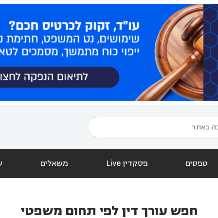
טפסים
פסקדין Live
משאלים
ש
חפש עורך דין לפי תחום משפטי