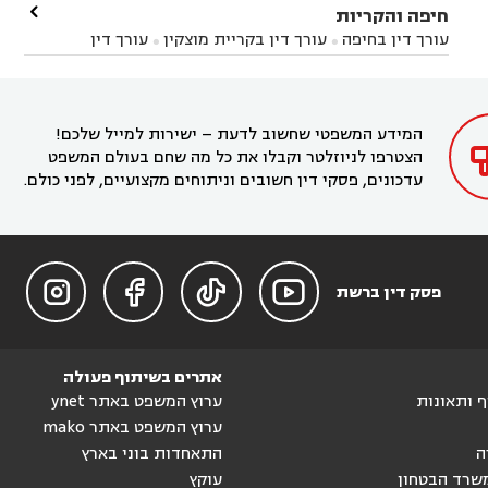
עורך דין בחדרה
עורך דין בכפר סבא
עורך דין בהוד

חיפה והקריות



השרון
עורך דין באבן יהודה
עורך דין בבנימינה



עורך דין בחיפה
עורך דין בקריית מוצקין
עורך דין


עורך דין בחריש
עורך דין בקיסריה
עורך דין בקדימה


בקרית מוצקין
עורך דין בקריית אתא
עורך דין


עורך דין ברמת השרון
עורך דין בתל מונד



בקריית חיים
עורך דין בקרית ביאליק
עורך דין


בחדרה

המידע המשפטי שחשוב לדעת – ישירות למייל שלכם!
הצטרפו לניוזלטר וקבלו את כל מה שחם בעולם המשפט
עדכונים, פסקי דין חשובים וניתוחים מקצועיים, לפני כולם.




פסק דין ברשת
אתרים בשיתוף פעולה
וף ותאונות
ערוץ המשפט באתר ynet
ערוץ המשפט באתר mako
ה
התאחדות בוני בארץ
שרד הבטחון
עוקץ