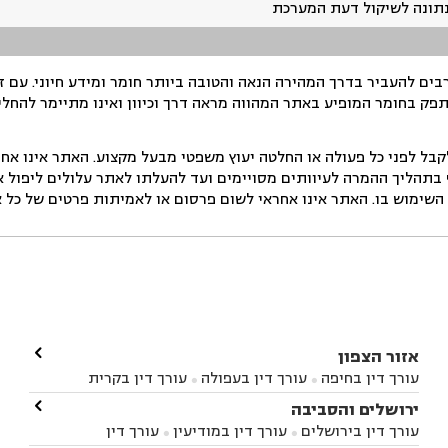
נתונה לשיקול דעת המערכת
ים להעביר בדרך המהירה הנאה והטובה ביותר חומר ומידע חיוני. עם 
תפק בחומר המופיע באתר המהווה מראה דרך וכיוון ואינו מתיימר להחלי
ל לפני כל פעולה או החלטה יעוץ משפטי מבעל מקצוע. האתר אינו אחרא
בתהליך ההמרה לעיוותים מסויימים ועד להעלתו לאתר עלולים ליפול אי 
ימוש בו. האתר אינו אחראי לשום פרסום או לאמיתות פרטים של כל אד

אזור הצפון
עורך דין בחיפה
עורך דין בעפולה
עורך דין בקרית


אתא
עורך דין בנהריה
עורך דין בראש פינה
עורך דין

ירושלים והסביבה



בקרית שמונה
עורך דין במושב מגדים
עורך דין


עורך דין בירושלים
עורך דין במודיעין
עורך דין


במושב ציפורי
עורך דין בסח'נין
עורך דין בעכו
עורך


