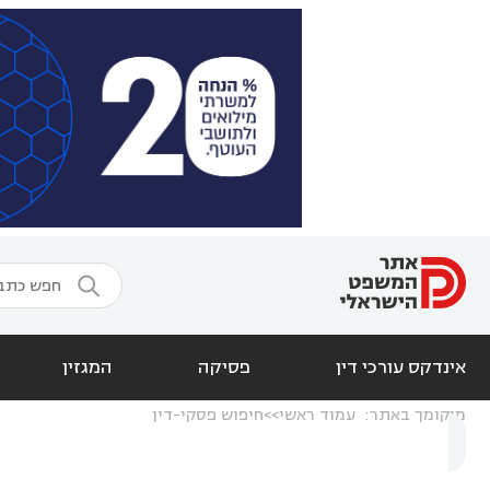

אינדקס עורכי דין
פסיקה
המגזין
מיקומך באתר:
עמוד ראשי
חיפוש פסקי-דין