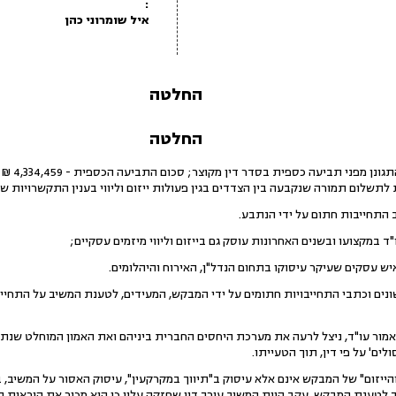
:
איל שומרוני כהן
החלטה
החלטה
להכרעתי בק
תשלום תמורה שנקבעה בין הצדדים בגין פעולות ייזום וליווי בענין התקשרויות שו
התחייבות חתום על ידי הנתבע.
"ד במקצועו ובשנים האחרונות עוסק גם בייזום וליווי מיזמים עסקיים;
יש עסקים שעיקר עיסוקו בתחום הנדל"ן, האירוח והיהלומים.
נים וכתבי התחייבויות חתומים על ידי המבקש, המעידים, לטענת המשיב על התחי
ור עו"ד, ניצל לרעה את מערכת היחסים החברית ביניהם ואת האמון המוחלט שנתן
ים' על פי דין, תוך הטעייתו.
ייזום" של המבקש אינם אלא עיסוק ב"תיווך במקרקעין", עיסוק האסור על המשיב, בה
לטענת המבקש, עקב היות המשיב עורך דין שחזקה עליו כי הוא מכיר את הוראות ה