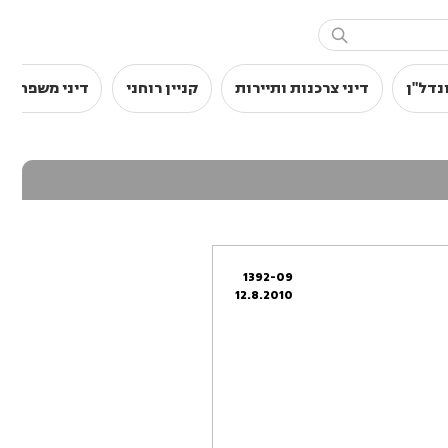

נדל"ן
דיני צרכנות ותיירות
קניין רוחני
דיני משפחה
1392-09
12.8.2010