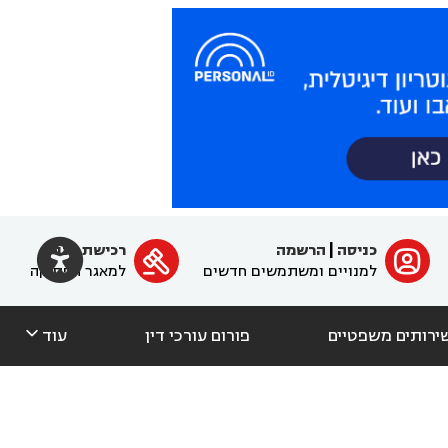

כניסה
|
הרשמה
רכישת מנוי
ﱐ

למנויים ומשתמשים חדשים
למאגר הפסיקה

ירותים משפטיים
פורום עורכי דין
עוד