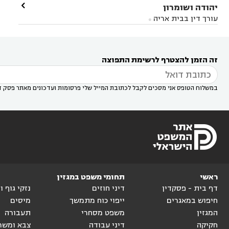
עורך דין בראשון לציון
עורך דין במודיעין
עורך דין

יהודה ושומרון


דין בקרית אונו
עורך דין ברמלה
עורך דין בקריית


בבאר יעקב
עורך דין בגדרה
עורך דין בכפר רות



אונו
עורך דין בבת ים
עורך דין בגבעת שמואל
עורך
עורך דין בבית אריה




דין באזור
עורך דין בגן יבנה
עורך דין בעמק חפר



עורך דין במודיעין מכבים רעות
עורך דין במודיעין

רעות
עורך דין בסביון
עורך דין ברמת השרון
עורך



זה הזמן להצטרף לרשימת התפוצה
דין בשוהם

במשלוח הטופס אני מסכים לקבל לכתובת המייל שלי פרסומות ועדכונים מאתר פסק ד
ראשי
תחומי משפט במגזין
דף בית - פסקדין
דיני חוזים
נזקי גוף 
חיפוש במאגרים
ייפוי כוח מתמשך
מיסים
המגזין
משפט מסחרי
תעבורה
חקיקה
דיני עבודה
צבא ומשר