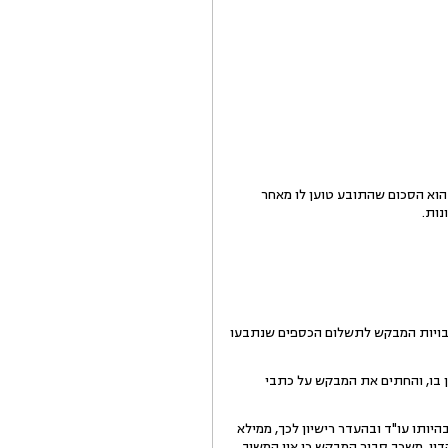
שה למתן רשות להתגונן מפני תביעה כספית בסדר דין מקוצר; סכום התביעה הכספית - 4,334,459 ₪ הוא הסכום שהתובע טוען לו מאחר
נות.
יבויות המבקש לתשלום הכספים שנתבעו
 בו, והחתים את המבקש על כתבי
יותו עו"ד ובהעדר רישיון לכך, ממילא
דין, משכך סבור המבקש כי אין המשיב