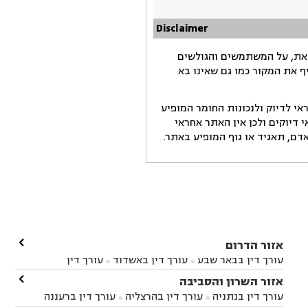
Disclaimer
זאת, על המשתמשים והגולשים
ף את המקור כמו גם שאינו בא
י לדיוק ולנכונות החומר המופיע
דיוקים ולכן אין האתר אחראי
ם, תאגיד או גוף המופיע באתר.

אזור הדרום
עורך דין בבאר שבע
עורך דין באשדוד
עורך דין


באשקלון
עורך דין בבאר טוביה
עורך דין בגן יבנה

אזור השרון והסביבה



עורך דין בניר הבנים
עורך דין בערד
עורך דין בקיבוץ


עורך דין בנתניה
עורך דין בהרצליה
עורך דין ברעננה


זיקים
עורך דין בנתיבות
עורך דין בקרית מלאכי


