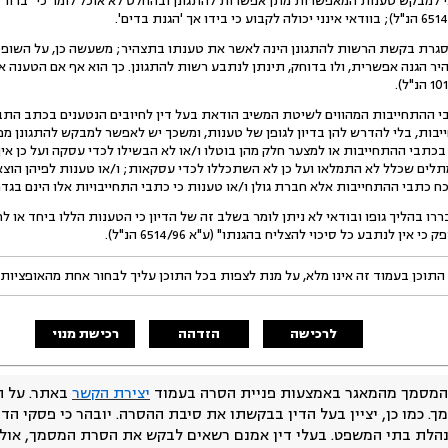
למבקש טענות המאפשרות מתן אפשרות להתגונן ובהחלט לא אוכל לומר כי "ברור על
רת בקשת הרשות להתגונן הינה לאשר את טענתו בתצהיר; משעשה כן, על השופט 
ר הגנה אפשרית, ולו בדוחק, תינתן לנתבע רשות להתגונן. כך הוא אף אם הטענה 
 ההתחייבות המהווים לשיטת המשיב הודאת בעל דין לחיובים הנטענים בכתב התביעה
ות, בלי להדרש להן בדיון לגופן של טענות, ומשכך יש לאפשר למבקש להתגונן מפנ
תבי ההתחייבות או למצער חלק מהן בוטלו ו/או לא הבשילו לכדי עסקה ועל כן אין ה
לים שכלל לא התמלאו ועל כן לא השתכללו לכדי עסקאות; ו/או טענות לפיהן הוצא
ח כתבי ההתחייבות אלא חברת גולן ו/או טענות כי כתבי התחייבויות אלו הינם בגדר 
ו בהליך גופו ובודאי לא ניתן לומר בשלב זה של הדיון כי הטענות הללו ביחד או ל
אין לנתבע כל סיכוי להצליח בהגנתו" (ע"א 6514/96 הנ"ל).
התוכן בעמוד זה אינו מלא, על מנת לצפות בכל התוכן עליך לבחור אחת מהאופציות
לרכישה
הזדהה
רכישת מנוי
המסמך מהמאגר באמצעות פניית הסרה בעמוד
יצירת הקשר
באתר. על ה
ך. כמו כן, יציין בעל הדין בבקשתו את סיבת ההסרה. יובהר כי פסקי הד
נהלת בתי המשפט. בעלי דין אמנם רשאים לבקש את הסרת המסמך, אולם