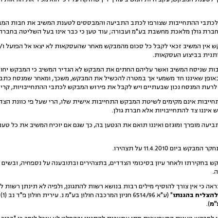
 לכתבי ההתחייבות שצורפו לכתב התביעה והמבססים לטענת המשיב את חבות המבק
חברת גולן מלאכת מחשבת בע"מ ועבורה; עוד טען כי כבר אינו בעל השליטה בחברה.
אין המשיב זכאי לקבל כל סכום מהמבקש מאחר שהעסקאות לא יצאו אל הפועל ו/או
תנית בביצוע העסקאות.
 שניסח המשיב ואשר עליהם החתים את המבקש לא הגדיר המשיב כי המבקש יחויב
באופן שאיננו חד משמעי אך במטרה להכשיל את המבקש, משכך, ומאחר שמנסח כתבי 
רעת המנסח נכון שבעתיים ויש לקבל את פירוש המבקש לכתבי ההתחייבויות, קרי
ייבות אינם מקימים לשיטת המבקש התחייבות אישית שלו, הרי שעל פי כוונת הצדד
יננו צד להתחייבויות אלא חברת גולן.
יעה מופרך ומוגזם ואיננו תואם את הנטען בה, כך שגם אם יוכיח המשיב את כל טענו
ם 11.4.2010 על תצהירו.
 בחקירתו ולאחר עיון בסיכומי הצדדים, בתצהירים ובתובענה על נספחיה, ובשים ל
.
ה כי אין צורך להוסיף מילים רבות בנושא רשות להתגונן, ולפיה לא תינתן רשות לה
 להצליח בהגנתו
" (ע"א 6514/96 חניון המרכבה חולון בע"מ נ. עירית חולון פ"ד נב (1) 390) אשר צוטט בע"א 10189/07
"מ
).