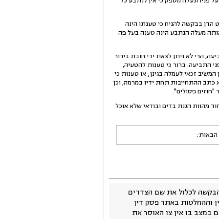
 פניו ונעלה מספק כי אין לנתבע כל
הדן בבקשה להניח כי טענתו הינה
אותה מעלה הנתבע הינה טענה בעל פה
, הרי לא ניתן לצאת ידי חובת בירור
י התביעה. ברור כי טענות להטעיה,
משיב זכאי לעמלה בגינן; או טענות כי
 כתב ההתחייבות תחת ידיו במרמה, וכן
"חוזים פסולים".
חוד מהוות הגנת בדים ובודאי שלא אוכל
 הבאות:
בקשה לכלול את שם הצדדים
ין וההחלטות באתר פסק דין
 במצב בו אין צו האוסר את