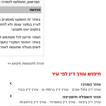
הפרסום, ההחלטה להסירו 
הודעה
באתר זה הושקעו מאמצים רב
לעיין במקור עצמו ולא להס
במקום יעוץ מקצועי.
האתר מייעץ לכל משתמש לקב
באתר. החומר המקורי נחשף 
לשום פעולה שתעשה לאחר הש
חזרה לתוצאות חיפוש >>
חיפוש עורך דין לפי עיר

אזור המרכז
עורך דין בתל-אביב
עורך דין ברמת-גן
עורך דין בבני


ברק
עורך דין בפתח תקווה
עורך דין בראשון לציון

אזור השפלה והסביבה



עורך דין ברחובות
עורך דין בנס ציונה
עורך דין


עורך דין ביבנה
עורך דין באשדוד
עורך דין ברחובות



במודיעין
עורך דין בהרצליה
עורך דין בחולון
עורך


