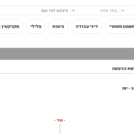
|
|
שפט מסחרי
דיני עבודה
ביטוח
פלילי
מקרקעין ו
סת הדפסה
- יפו
- נגד -