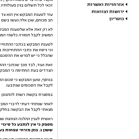
אזרחויות ואשרות
זכאי לכל תשלום בגין פעולותיו.
ירושות וצוואות
עוד לטענת המבקש אין הוא צד
נוטריון
חב מכוחם, שכן אלה נעשו בשם 
לא רק זאת אלא שלטענת המבקש 
המשיב לקבל תמורה כלשהי המו
לטענת המבקש בכתבי ההתחייבות
וכי ניסח את כתבי ההתחייבות 
שהכלל כי יש לפרש את ההסכם ל
זאת ועוד, לבד מכך שכתבי ההתח
הצדדים בעת החתימה כי המבקש א
בנוסף, טוען המבקש כי סכום התב
לקבל את הסכומים שנתבעו.
במסגרת בקשת רשות להתגונן נחקר המבקש ביו
לאחר שנתתי דעתי לדברי המבקש
מצאתי לקבל את הבקשה בחלקה
ראשית לענין ההלכה הנוהגת שנרא
מספק כי אין לנתבע כל סיכוי
ששון נ. בנק מזרחי טפחות בע