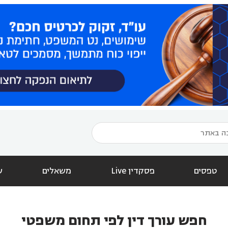
טפסים
פסקדין Live
משאלים
ש
חפש עורך דין לפי תחום משפטי