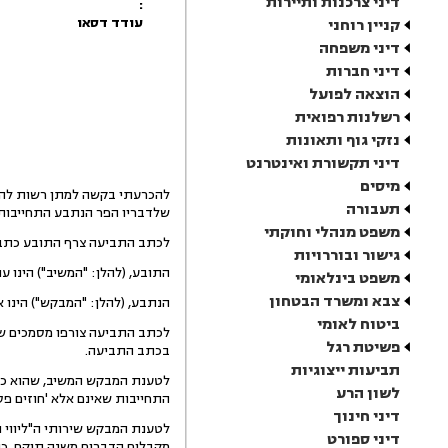
דיני צרכנות ותיירות
:
עודד דסאו
קניין רוחני
דיני משפחה
דיני חברות
הוצאה לפועל
רשלנות רפואית
נזקי גוף ותאונות
דיני תקשורת ואינטרנט
מיסים
תעבורה
שלדבריו הפר הנתבע התחייבות ל
משפט מנהלי וחוקתי
לכתב התביעה צרף התובע כתב 
גישור ובוררויות
התובע, (להלן: "המשיב") הינו עו
משפט בינלאומי
צבא ומשרד הבטחון
הנתבע, (להלן: "המבקש") הינו א
ביטוח לאומי
לכתב התביעה צורפו מסמכים שו
פשיטת רגל
בכתב התביעה.
תביעות ייצוגיות
לטענת המבקש המשיב, שהוא כאמ
לשון הרע
התחייבות שאינם אלא 'חוזים פסול
דיני חינוך
לטענת המבקש שירותי ה"ליווי וה
דיני ספורט
מקבלים הדברים משנה תוקף, כך 