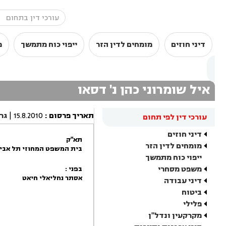
דיני חוזים
מומחים לדין הזר
ייפוי כוח מתמשך
מ
איל שומרוני כהן נ' דסאו
תאריך פרסום
:
15.8.2010
|
גר
עורכי דין לפי תחום
דיני חוזים
תא"ק
מומחים לדין הזר
בית המשפט המחוזי תל אביב 
ייפוי כוח מתמשך
משפט מסחרי
בפני :
אסתר נחליאלי חיאט
דיני עבודה
ביטוח
פלילי
מקרקעין ונדל"ן