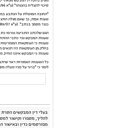
מעיון בחקירת המבקש מצאתי כי 
סיכוי להצליח בהגנתו" (ע"א 6514/96 הנ"ל); בוודאי אינני יכולה לקבוע כי בידו אך 'הגנת בדים'.
"החובה המוטלת על הנתבע במסג
טענת אמת, כך שאם מגלה התצהי
כנגד מסמך בכתב". (ע"א 10189/07 הנ"ל).
הגם שלכתב התביעה צורפו כתבי
טענות המבקש נגד כתבי ההתחייב
טענות כי העסקאות המפורטות בכ
בחלק מן העסקאות היו תנאים מת
טענות כי המבקש איננו החייב מכ
כל הטענות האמורות ראוי שיתברר
לומר כי "ברור על פניו ונעלה מספק כי 
בעלי דין המבקשים הסרת 
להליך, מספרו וקישור למסמ
מפורסמים כדין ובאישור ה