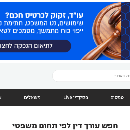
טפסים
פסקדין Live
משאלים
ש
חפש עורך דין לפי תחום משפטי