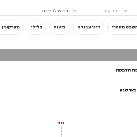
|
|
שפט מסחרי
דיני עבודה
ביטוח
פלילי
מקרקעין ו
ת הדפסה
באר שבע
- נגד -