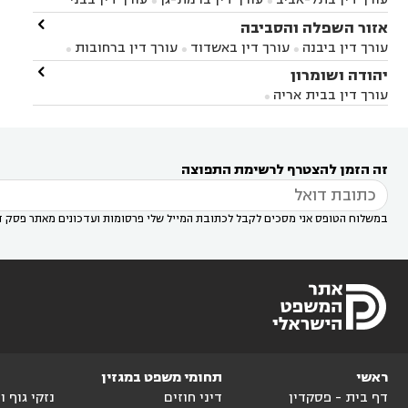


ברק
עורך דין בפתח תקווה
עורך דין בראשון לציון

אזור השפלה והסביבה



עורך דין ברחובות
עורך דין בנס ציונה
עורך דין


עורך דין ביבנה
עורך דין באשדוד
עורך דין ברחובות



במודיעין
עורך דין בהרצליה
עורך דין בחולון
עורך



עורך דין בראשון לציון
עורך דין במודיעין
עורך דין

יהודה ושומרון


דין בקרית אונו
עורך דין ברמלה
עורך דין בקריית


בבאר יעקב
עורך דין בגדרה
עורך דין בכפר רות



אונו
עורך דין בבת ים
עורך דין בגבעת שמואל
עורך
עורך דין בבית אריה




דין באזור
עורך דין בגן יבנה
עורך דין בעמק חפר



עורך דין במודיעין מכבים רעות
עורך דין במודיעין

רעות
עורך דין בסביון
עורך דין ברמת השרון
עורך



זה הזמן להצטרף לרשימת התפוצה
דין בשוהם

במשלוח הטופס אני מסכים לקבל לכתובת המייל שלי פרסומות ועדכונים מאתר פסק ד
ראשי
תחומי משפט במגזין
דף בית - פסקדין
דיני חוזים
נזקי גוף 