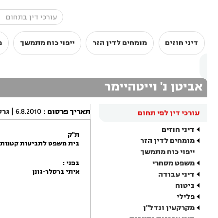
דיני חוזים
מומחים לדין הזר
ייפוי כוח מתמשך
מ
אביטן נ' וייטהיימר
תאריך פרסום
:
6.8.2010
|
גרס
עורכי דין לפי תחום
דיני חוזים
ת"ק
מומחים לדין הזר
בית משפט לתביעות קטנות 
ייפוי כוח מתמשך
משפט מסחרי
בפני :
איתי ברסלר-גונן
דיני עבודה
ביטוח
פלילי
מקרקעין ונדל"ן