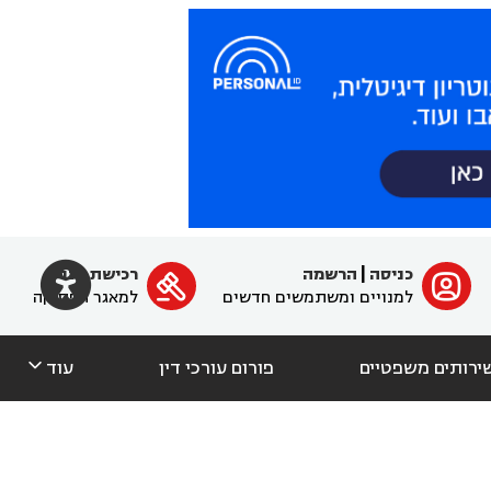

כניסה
|
הרשמה
רכישת מנוי
ﱐ

למנויים ומשתמשים חדשים
למאגר הפסיקה

ירותים משפטיים
פורום עורכי דין
עוד