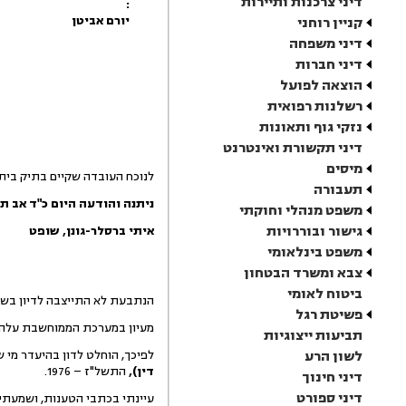
דיני צרכנות ותיירות
:
יורם אביטן
קניין רוחני
דיני משפחה
דיני חברות
הוצאה לפועל
רשלנות רפואית
נזקי גוף ותאונות
דיני תקשורת ואינטרנט
מיסים
לנוכח העובדה שקיים בתיק בית
תעבורה
ניתנה והודעה היום
כ"ד אב ת
משפט מנהלי וחוקתי
גישור ובוררויות
איתי
ברסלר-גונן
,
שופט
משפט בינלאומי
צבא ומשרד הבטחון
ביטוח לאומי
הנתבעת לא התייצבה לדיון בשע
פשיטת רגל
מעיון במערכת הממוחשבת עלה ש
תביעות ייצוגיות
לשון הרע
לפיכך, הוחלט לדון בהיעדר מי 
דין),
התשל"ז – 1976.
דיני חינוך
דיני ספורט