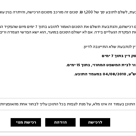
אשר על כן, הנני מחייב את הנתבעת, לשלם לתובע סך של 1,200 ₪. סכום זה מורכב מסכום
התובע יפקיד את הנעלים במקום רכישתם, והנתבעת תשלם
פקדת הנעליים בידה. אם לא ישולם הסכום במועד, הוא ישא הפרשי הצמדה וריבי
 לנתבעת שלא התייצבה לדיון.
 בתוך 7 ימים
ית המשפט המחוזי, בתוך 15 ימים.
ש"ע
,
04/08/2010
במעמד התובע.
התוכן בעמוד זה אינו מלא, על מנת לצפות בכל התוכן עליך לבחור אחת מהאופציות
לרכישה
הזדהה
רכישת מנוי