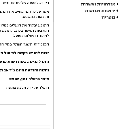
רק בשל טענה של עוגמת נפש.
אזרחויות ואשרות
ירושות וצוואות
והוצאות המשפט.
נוטריון
הנתבעת תאשר בכתב לתובע את ה
למועד התשלום בפועל.
המזכירות תשגר העתק פסק הדין
זכות להגיש בקשה לביטול פסק דין
ניתן להגיש בקשת רשות ערעור לב
ניתנה והודעה היום
כ"ד אב ת
איתי
ברסלר-גונן
,
שופט
הוקלד על ידי: מלבה פונטה