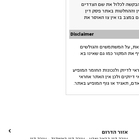
בקשה לכלול את שם הצדדים
ין וההחלטות באתר פסק דין
 במצב בו אין צו האוסר את
Disclaimer
זאת, על המשתמשים והגולשים
ף את המקור כמו גם שאינו בא
י לדיוק ולנכונות החומר המופיע
דיוקים ולכן אין האתר אחראי
ם, תאגיד או גוף המופיע באתר.

אזור הדרום
עורך דין בבאר שבע
עורך דין באשדוד
עורך דין