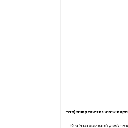
תקנות שיפוט בתביעות קטנות (סדרי
עיינתי בכתבי הטענות, ושמעתי את הצהרת התובע על אמיתות התביעה. מחיר הנעלים היה 449.25 ₪. אינני סבור שראוי לפסוק לתובע סכום הגדול פי 10