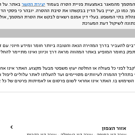
המסמך מהמאגר באמצעות פניית הסרה בעמוד
יצירת הקשר
באתר. על ה
ך. כמו כן, יציין בעל הדין בבקשתו את סיבת ההסרה. יובהר כי פסקי הד
נהלת בתי המשפט. בעלי דין אמנם רשאים לבקש את הסרת המסמך, אולם
נתונה לשיקול דעת המערכת
ים להעביר בדרך המהירה הנאה והטובה ביותר חומר ומידע חיוני. עם 
תפק בחומר המופיע באתר המהווה מראה דרך וכיוון ואינו מתיימר להחלי
ל לפני כל פעולה או החלטה יעוץ משפטי מבעל מקצוע. האתר אינו אחרא
בתהליך ההמרה לעיוותים מסויימים ועד להעלתו לאתר עלולים ליפול אי 
ימוש בו. האתר אינו אחראי לשום פרסום או לאמיתות פרטים של כל אד

אזור הצפון
עורך דין בחיפה
עורך דין בעפולה
עורך דין בקרית