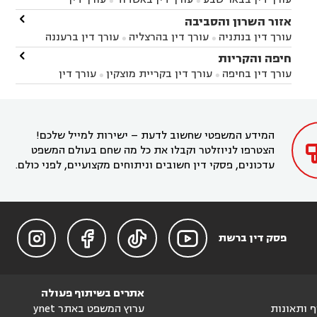


באשקלון
עורך דין בבאר טוביה
עורך דין בגן יבנה

אזור השרון והסביבה



עורך דין בניר הבנים
עורך דין בערד
עורך דין בקיבוץ


עורך דין בנתניה
עורך דין בהרצליה
עורך דין ברעננה


זיקים
עורך דין בנתיבות
עורך דין בקרית מלאכי



עורך דין בחדרה
עורך דין בכפר סבא
עורך דין בהוד

חיפה והקריות



השרון
עורך דין באבן יהודה
עורך דין בבנימינה



עורך דין בחיפה
עורך דין בקריית מוצקין
עורך דין


עורך דין בחריש
עורך דין בקיסריה
עורך דין בקדימה


בקרית מוצקין
עורך דין בקריית אתא
עורך דין


עורך דין ברמת השרון
עורך דין בתל מונד



בקריית חיים
עורך דין בקרית ביאליק
עורך דין


בחדרה

המידע המשפטי שחשוב לדעת – ישירות למייל שלכם!
הצטרפו לניוזלטר וקבלו את כל מה שחם בעולם המשפט
עדכונים, פסקי דין חשובים וניתוחים מקצועיים, לפני כולם.




פסק דין ברשת
אתרים בשיתוף פעולה
וף ותאונות
ערוץ המשפט באתר ynet