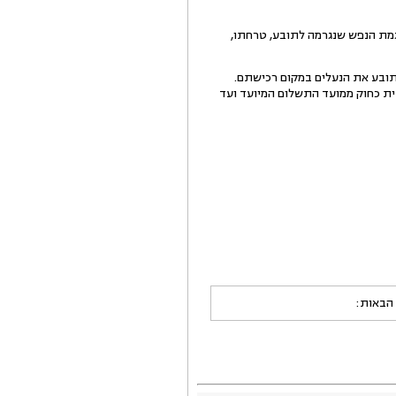
 הרכישה, והיתרה בגין עוגמת הנפש שנגרמה לתובע, טרחתו,
 את הסכום האמור לתובע בתוך 7 ימים מיום שהפקיד התובע את הנעלים במקום רכישתם.
ת כחוק ממועד התשלום המיועד ועד
 הבאות: