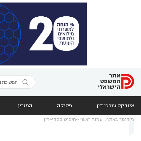

אינדקס עורכי דין
פסיקה
המגזין
מיקומך באתר:
עמוד ראשי
חיפוש פסקי-דין