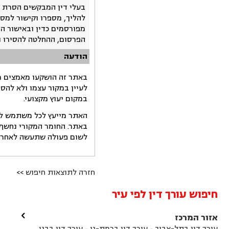
בעלי דין המבקשים הסרת 
להליך, מספרו וקישור למסמ
מפורסמים כדין ובאישור ה
הפרסום, ההחלטה להסירו 
הודעה
באתר זה הושקעו מאמצים רב
לעיין במקור עצמו ולא להס
במקום יעוץ מקצועי.
האתר מייעץ לכל משתמש לקב
באתר. החומר המקורי נחשף 
לשום פעולה שתעשה לאחר הש
חזרה לתוצאות חיפוש >>
חיפוש עורך דין לפי עיר

אזור המרכז
עורך דין בתל-אביב
עורך דין ברמת-גן
עורך דין בבני