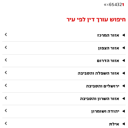
והאחרונה
»
›
6
5
4
3
2
1
חיפוש עורך דין לפי עיר

אזור המרכז

אזור הצפון

אזור הדרום

אזור השפלה והסביבה

ירושלים והסביבה

אזור השרון והסביבה

יהודה ושומרון

אילת