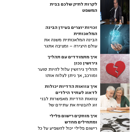
לקרות לתיק שלכם בבית
המשפט
זכויות יוצרים בעידן הבינה
המלאכותית
הבינה המלאכותית משנה את
עולם היצירה – ומציבה אתגר
אמיתי לחוקי זכויות היוצרים
איך מתמודדים עם תהליך
הקיימים. האם תוכן שנוצר על ידי
גירושין נכון
AI מוגן בזכויות יוצרים? מה הדין
תהליך גירושין עלול להיות סוער
ביצירות שמשלבות תוכן אנושי
ומורכב, אך ניתן לצלוח אותו
ובינה מלאכותית? ומהם הסיכונים
בצורה בריאה ונכונה – אם
המשפטיים של שימוש בכלים
איך צוואות הדדיות יכולות
פועלים נכון. בכתבה תמצאו
אוטומטיים?
לדאוג לעתיד הילדים
הסברים על שלבי ההליך, חשיבות
צוואות הדדיות מאפשרות לבני
הליווי המשפטי, והדרכים לשמור
זוג להבטיח את עתידם של
על זכויותיכם מבלי לאבד את
הילדים תוך שמירה על יציבות
השפיות.
איך מוחקים רישום פלילי
כלכלית ומשפחתית. הכתבה
ומתחילים מחדש
מסבירה מה היתרונות של צוואה
רישום פלילי יכול להשפיע על כל
הדדית, איך מנסחים אותה נכון,