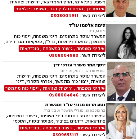
משפט בינלאומי, הדין האמריקאי, ירושות וצוואות,
ברירת דין
נוטריון
,
מומחים לדין הזר
,
משפט בינלאומי
ליצירת קשר:
0508004911
סימה אלטמן עו"ד
גיזו 14, גיזו
המשרד עוסק בתחומים: דיני משפחה, ייפוי כוח
מתמשך, צוואות וירושות, נדל"ן, עסקאות מכר דירה,
משפט אזרחי
דיני משפחה
,
גישור במשפחה
,
פונדקאות
ליצירת קשר:
0508004980
יוסף אמר משרד עורכי דין
החרש 16 משרד 203, נס ציונה
המשרד עוסק בתחומים: דיני משפחה, ירושות
וצוואות, ייפוי כוח מתמשך, אזרחי מסחרי, דיני
חברות, דיני חוזים, חוקתי מנהלי, חטיפת ילדים,
דיני משפחה
,
ירושות וצוואות
,
ייפוי כוח מתמשך
סכסוך בין בעלי מניות, תביעות חוב, תיאום הורי,
ליצירת קשר:
0508004846
לשון הרע, בוררות וגישור.
נטע מרום מגנזי עו"ד ומגשרת
בר כוכבא 23, מגדלי V TOWER, בני ברק
המשרד עוסק בתחום דיני משפחה, גישור במשפחה,
פונדקאות, ידועים בציבור, אפוטרופסות, הסכמי
ממון, אבהות, מזונות, משמורת, גירושין, הורות חד
דיני משפחה
,
גישור במשפחה
,
פונדקאות
מינית, נישואים אזרחיים, חוק הנוער, אימוץ, חלוקת
ליצירת קשר:
0509693117
רכוש, מעמד אישי, זמני שהות, אומנה, ניכור הורי,