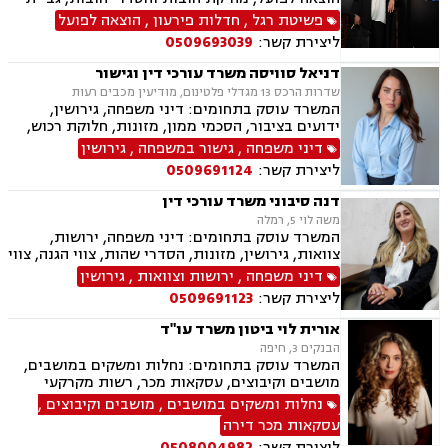
חובות, ירושות וצוואות, ייפוי כוח מתמשך, דיני
פשיטת רגל
,
חדלות פירעון
,
הוצאה לפועל
חברות, פירוקים והקפאת הליכים, מיזוגים ורכישות,
ליצירת קשר:
0509693039
ליווי עסקי, ליווי מיזמי סטרטאפ.
דניאל סוויסה משרד עורכי דין וגישור
שדרות הרכס 13 מגדלי פלטינום, מודיעין מכבים רעות
המשרד עוסק בתחומים: דיני משפחה, גירושין,
ידועים בציבור, הסכמי ממון, מזונות, חלוקת רכוש,
מעמד אישי, תיאום הורי, זמני שהות (החזקת ילדים),
דיני משפחה
,
גישור במשפחה
,
גירושין
אלימות במשפחה, ניכור הורי, אפוטרופסות, ירושות
ליצירת קשר:
0509691124
וצוואות, גישור במשפחה, ליטיגציה, ייפוי כוח
מתמשך.
דנה סיבוני משרד עורכי דין
משה לוי 5, רמלה
המשרד עוסק בתחומים: דיני משפחה, ירושות,
צוואות, גירושין, מזונות, הסדרי שהות, צווי הגנה, צווי
מניעה, הסכמי ממון, עריכת הסכמים משפטיים,
דיני משפחה
,
ירושות וצוואות
,
גירושין
אפוטרופסות, חלוקת רכוש, מעמד אישי, ייפוי כוח
ליצירת קשר:
0509691123
מתמשך.
אורית לוי ביטון משרד עו"ד
הבנקים 3, חיפה
המשרד עוסק בתחומים: נחלות ומשקים במושבים,
מושבים וקיבוצים, עסקאות מכר, רשות מקרקעי
ישראל, מיסוי מקרקעין, הסדרת נחלות, עסקאות
נחלות ומשקים במושבים
,
מושבים וקיבוצים
,
פל"ח (פעילות לא חקלאית), ייפוי כוח מתמשך,
עסקאות מכר דירה
ירושות וצוואות.
ליצירת קשר:
0508004982