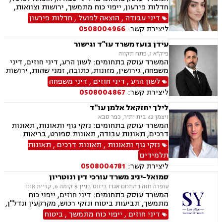
חדלות פירעון, ייפוי כוח מתמשך, ירושות וצוואות,
ביטוח לאומי
דיני עבודה
,
הוצאה לפועל
,
חדלות פירעון
ליצירת קשר:
0508004966
עידן בועז משרד עו"ד וגישור
פיק"א 1, פתח תקווה
המשרד עוסק בתחומים: לשון הרע, דיני חוזים, דיני
משפחה, גירושין, מזונות, כתובה, זמני שהות, ירושות
וצוואת, הסכמי ממון, ייפוי כוח מתמשך, חלוקת רכוש,
לשון הרע
,
דיני חוזים
,
דיני משפחה
ידועים בציבור, אפוטרופסות, צווי הרחקה, הגנת
ליצירת קשר:
0508004867
הפרטיות, פינוי מושכר, מקרקעין ונדל"ן, עסקאות
מכר דירה.
לילך יחזקאל אלמן עו"ד
ויצמן 42 בית יתיר, כפר סבא
המשרד עוסק בתחומים: נזקי גוף ותאונות, תאונות
דרכים, תאונות עבודה, תאונות ספורט, בריאות
הנפש, אובדן כושר עבודה, תאונות תלמידים, תאונות
נזקי גוף ותאונות
,
תאונות דרכים
,
תאונות
עקב רשלנות, ביטוח לאומי, ייפוי כוח מתמשך,
תלמידים
ירושות וצוואת
ליצירת קשר:
0508004781
סמואל-יניב משרד עורכי דין ונוטריון
עופרה חזה 1 מתחם אגרו ביזנס בניין B קומה 6, קריית אונו
המשרד עוסק בתחומים: דיני חוזים, ייפוי כוח
מתמשך, תביעות ביטוח ונזקי רכוש, מקרקעין ונדל"ן,
תמ"א 38, לשון הרע, ירושות וצוואות, מושבים
דיני חוזים
,
ייפוי כוח מתמשך
,
ביטוח
וקיבוצים, קבוצות רכישה, ליקוי בניה, פינוי בינוי,