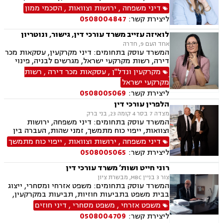
דורית, ייפוי כוח מתמשך
דיני משפחה
,
ירושות וצוואות
,
הסכמי ממון
ליצירת קשר:
0508004847
לואיזה עזייב משרד עורכי דין, גישור, ונוטריון
אחד העם 9, חדרה
המשרד עוסק בתחומים: דיני מקרקעין, עסקאות מכר
דירה, רשות מקרקעי ישראל, מגרשים לבניה, פינוי
מושכר, בתים משותפים, אפוטרופסות, ידועים
מקרקעין ונדל"ן
,
עסקאות מכר דירה
,
רשות
בציבור, הסכמי ממון, ייפוי כוח מתמשך, ירושות
מקרקעי ישראל
וצוואות
ליצירת קשר:
0508005069
הלפרין עורכי דין
מצדה 7 בסר 4 קומה 23, בני ברק
המשרד עוסק בתחומים: דיני משפחה, ירושות
וצוואות, ייפוי כוח מתמשך, זמני שהות, העברה בין
דורית, חלוקת רכוש, הורות חד מינית, גישור
דיני משפחה
,
ירושות וצוואות
,
ייפוי כוח מתמשך
במשפחה, מיזוגים ורכישות, ליווי עסקי, דיני חוזים,
ליצירת קשר:
0508005065
משפט מסחרי, ניכור הורי, מזונות, הסכמי ממון,
ידועים בציבור, אבהות, חטיפת ילדים, זכיינות,
רוני חייט ושות’ משרד עורכי דין
סכסוך בין בעלי מניות
צור 3 בניין MBC, מבשרת ציון
המשרד עוסק בתחומים: משפט אזרחי ומסחרי, ייצוג
בבית משפט בתביעות חוזיות, תביעות במקרקעין,
ענייני ירושות וצוואות, דיני עבודה, נזיקין, עסקאות
משפט אזרחי
,
משפט מסחרי
,
דיני חוזים
נדל"ן, מכר דירה, ייפוי כוח מתמשך
ליצירת קשר:
0508004709