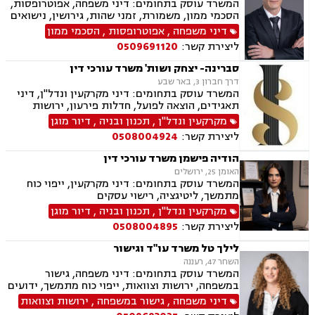
המשרד עוסק בתחומים: דיני משפחה, אפוטרופסות,
דיני חברות, ליטיגציה מסחרית ונדל"נית, דיני
הסכמי ממון, משמורת, זמני שהות, גירושין, נישואים
עמותות
אזרחיים, חלוקת רכוש, מעמד אישי, תיאום הורי,
דיני משפחה
,
אפוטרופסות
,
הסכמי ממון
ניכור הורי, ירושות וצוואות, ייפוי כוח מתמשך.
ליצירת קשר:
0509691120
סברינה- יצחק ושות' משרד עורכי דין
דרך חברון 3, באר שבע
המשרד עוסק בתחומים: דיני מקרקעין ונדל"ן, דיני
תאגידים, הוצאה לפועל, חדלות פירעון, ירושות
וצוואת.
מקרקעין ונדל"ן
,
תכנון ובניה
,
דיור מוגן
ליצירת קשר:
0508004924
הודיה פישמן משרד עורכי דין
האומן 25, ירושלים
המשרד עוסק בתחומים: דיני מקרקעין, ייפוי כוח
מתמשך, ליטיגציה, רישוי עסקים
מקרקעין ונדל"ן
,
תכנון ובניה
,
דיור מוגן
ליצירת קשר:
0508004895
לילך טל משרד עו"ד וגישור
השחר 47, רעננה
המשרד עוסק בתחומים: דיני משפחה, גישור
במשפחה, ירושות וצוואות, ייפוי כוח מתמשך, ידועים
בציבור, אפוטרופסות, הסכמי ממון, מזונות, משמורת,
דיני משפחה
,
גישור במשפחה
,
ירושות וצוואות
גירושין, הורות חד מינית, נישואים אזרחיים, ידועים