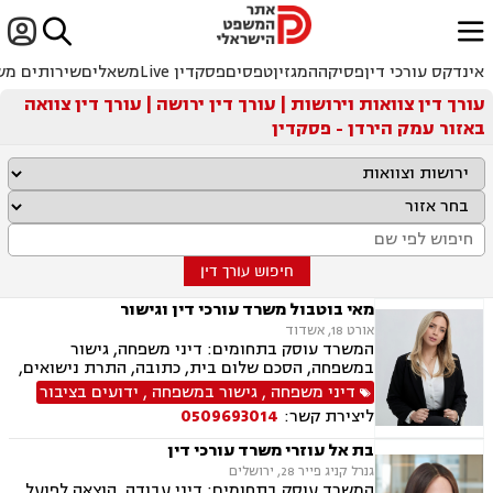


ﱐ
אינדקס עורכי דין
פסיקה
המגזין
טפסים
פסקדין Live
משאלים
שירותים מש
עורך דין צוואות וירושות | עורך דין ירושה | עורך דין צוואה
באזור עמק הירדן - פסקדין
חיפוש עורך דין
מאי בוטבול משרד עורכי דין וגישור
אורט 18, אשדוד
המשרד עוסק בתחומים: דיני משפחה, גישור
במשפחה, הסכם שלום בית, כתובה, התרת נישואים,
ידועים בציבור, אפוטרופסות, הסכמי ממון, מזונות,
דיני משפחה
,
גישור במשפחה
,
ידועים בציבור
גירושין, הורות חד מינית, נישואים אזרחיים, חלוקת
ליצירת קשר:
0509693014
רכוש, תיאום הורי, זמני שהות (החזקת ילדים), ניכור
הורי, ייפוי כוח מתמשך, ירושות וצוואות
בת אל עוזרי משרד עורכי דין
גנרל קניג פייר 28, ירושלים
המשרד עוסק בתחומים: דיני עבודה, הוצאה לפועל,