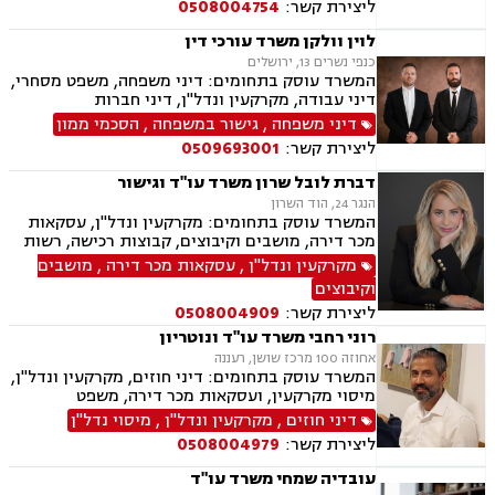
ליצירת קשר:
0508004754
פינוי מושכר, עסקאות מכר דירה, מגרשים לבניה,
נחלות ומשקים במושבים, רשות מקרקעי ישראל,
לוין וולקן משרד עורכי דין
העברה בין דורית, בן ממשיך, נזקי גוף ותאונות,
כנפי נשרים 13, ירושלים
תאונות דרכים, תאונות עבודה, תאונות תלמידים,
המשרד עוסק בתחומים: דיני משפחה, משפט מסחרי,
אובדן כושר עבודה, תאונות עקב רשלנות.
דיני עבודה, מקרקעין ונדל"ן, דיני חברות
דיני משפחה
,
גישור במשפחה
,
הסכמי ממון
ליצירת קשר:
0509693001
דברת לובל שרון משרד עו"ד וגישור
הנגר 24, הוד השרון
המשרד עוסק בתחומים: מקרקעין ונדל"ן, עסקאות
מכר דירה, מושבים וקיבוצים, קבוצות רכישה, רשות
מקרקעי ישראל, בתים משותפים, מיסוי נדלן, ייפוי
מקרקעין ונדל"ן
,
עסקאות מכר דירה
,
מושבים
כוח מתמשך, ירושות וצוואות, גישור, הסכמי ממון,
וקיבוצים
העברה בין דורית.
ליצירת קשר:
0508004909
רוני רחבי משרד עו"ד ונוטריון
אחוזה 100 מרכז שושן, רעננה
המשרד עוסק בתחומים: דיני חוזים, מקרקעין ונדל"ן,
מיסוי מקרקעין, ועסקאות מכר דירה, משפט
אזרחי-מסחרי, ייפוי כוח מתמשך, ירושות וצוואות,
דיני חוזים
,
מקרקעין ונדל"ן
,
מיסוי נדל"ן
דיני עבודה, דיני משפחה, הסכמי ממון, נזקי גוף
ליצירת קשר:
0508004979
ותאונות, נוטריון.
עובדיה שמחי משרד עו"ד