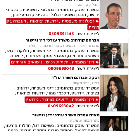
הנבל 1, קדימה
המשרד עוסק בתחומים: גנאלוגיה משפטית, סכסוכי
ירושה, תכנון משפטי וכלכלי בהליכי קדם-עיזבון,
ובהעברה בין-דורית
גנאלוגיה משפטית
,
ירושות וצוואות
,
העברה בין
דורית
ליצירת קשר:
0509691145
אברהם קורחוב משרד עורכי דין וגישור
מרכז עזריאלי הרוקמים 26, בניין B קומה 1, חולון
המשרד עוסק בתחומים: דיני משפחה, חלוקת רכוש,
נישואים אזרחיים, הסכמי ממון, משמורת, ירושות
וצוואות, גירושין, זמני שהות, מזונות, ידועים בציבור,
דיני משפחה
,
חלוקת רכוש
,
נישואים אזרחיים
גישור ובוררות, גישור במשפחה, תיאום הורי, ניכור
ליצירת קשר:
0509693043
הורי, כתובה, אבהות, מעמד אישי, עסקאות מתנה.
רבקה אברהם משרד עו"ד
בזל 3, פתח תקווה
המשרד עוסק בתחומים: דיני משפחה, ידועים
בציבור, גירושין, הסכמי ממון, ירושות וצוואות,
אבהות, מזונות, משמורת, חוק הנוער, חלוקת רכוש,
דיני משפחה
,
ידועים בציבור
,
גירושין
זמני שהות, החזקת ילדים, ניכור הורי, אומנה, משפט
ליצירת קשר:
0509693042
אזרחי, דיני חוזים, פלילי
מאיה עמרם משרד עורכי דין וגישור
פתח תקווה 6, נתניה
המשרד עוסק בתחומים: פשיטת רגל, חדלות פירעון,
הוצאה לפועל, מחיקת חובות והסדרי חובות, גביית