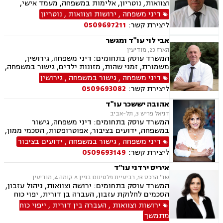
וצוואות, נוטריון, אלימות במשפחה, מעמד אישי,
ייפוי כוח מתמשך.
דיני משפחה
,
ירושות וצוואות
,
נוטריון
ליצירת קשר:
0509697211
אבי לוי עו"ד ומגשר
הארז 23, מודיעין
המשרד עוסק בתחומים: דיני משפחה, גירושין,
משמורת, זמני שהות, מזונות ילדים, גישור במשפחה,
ניכור הורי, פירוק שיתוף, ייצוג בבית דין רבני "גיטין",
דיני משפחה
,
גישור במשפחה
,
גירושין
הסכמי ממון, אפוטרופסות, ייפוי כוח מתמשך, ירושות
ליצירת קשר:
0509693082
וצוואות, העברה בין דורית, הסכם ידועים בציבור,
מקרקעין ונדל"ן, עסקאות מכר דירה, פינוי מושכר,
אהובה יששכר עו"ד
ליקויי בניה
דניאל פריש 3, תל-אביב
המשרד עוסק בתחומים: דיני משפחה, גישור
במשפחה, ידועים בציבור, אפוטרופסות, הסכמי ממון,
אבהות, מזונות, משמורת, גירושין, הורות חד מינית,
דיני משפחה
,
גישור במשפחה
,
ידועים בציבור
נישואים אזרחיים, אימוץ, חלוקת רכוש, מעמד אישי,
ליצירת קשר:
0509693149
זמני שהות, העברה בין דורית, ייפוי כוח מתמשך,
נוטריון
איריס ירדני עו"ד
שד׳ הרכס 13, רביעיית פלטינום בניין A קומה 4, מודיעין
המשרד עוסק בתחומים: ירושה וצוואות, ניהול עזבון,
הסכמים לחלוקת עזבון, העברה בן דורית, יפוי כוח
מתמשך, דיני עבודה, ליווי בהליכי פיטורים, נוטריון,
ירושות וצוואות
,
העברה בין דורית
,
ייפוי כוח
גישור בסכסוכי ירושה, בוררת, ליווי עסקי, דיני
מתמשך
תעופה ונסיעות.