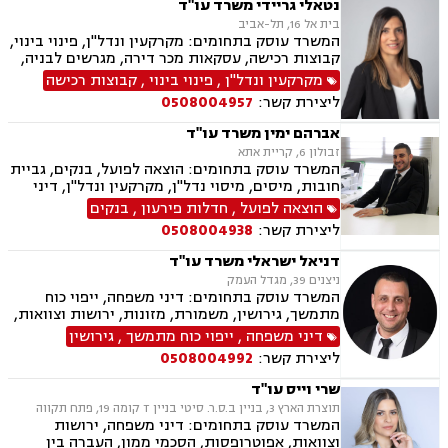
נטאלי גריידי משרד עו"ד
בית אל 16, תל-אביב
המשרד עוסק בתחומים: מקרקעין ונדל"ן, פינוי בינוי,
קבוצות רכישה, עסקאות מכר דירה, מגרשים לבניה,
רשות מקרקעי ישראל, בתים משותפים, נדל"ן
מקרקעין ונדל"ן
,
פינוי בינוי
,
קבוצות רכישה
ביהודה ושומרון, מיסוי נדל"ן, היטל השבחה, מיסוי
ליצירת קשר:
0508004957
עירוני, ירושות וצוואות, ייפוי כוח מתמשך
אברהם ימין משרד עו"ד
זבולון 6, קריית אתא
המשרד עוסק בתחומים: הוצאה לפועל, בנקים, גביית
חובות, מיסים, מיסוי נדל"ן, מקרקעין ונדל"ן, דיני
משפחה, מזונות, ביטוח לאומי, ירושות וצוואות, ייפוי
הוצאה לפועל
,
חדלות פירעון
,
בנקים
כוח מתמשך, חדלות פירעון.
ליצירת קשר:
0508004938
דניאל ישראלי משרד עו"ד
ניצנים 39, מגדל העמק
המשרד עוסק בתחומים: דיני משפחה, ייפוי כוח
מתמשך, גירושין, משמורת, מזונות, ירושות וצוואות,
ידועים בציבור, אפוטרופסות, הסכמי ממון, אבהות,
דיני משפחה
,
ייפוי כוח מתמשך
,
גירושין
הורות חד מינית, נישואים אזרחיים, חלוקת רכוש,
ליצירת קשר:
0508004992
תיאום הורי, חטיפת ילדים, זמני שהות, ניכור הורי,
העברנ בין דורית, גישור
שרי וייס עו"ד
תוצרת הארץ 3, בניין ב.ס.ר. סיטי בניין T קומה 19, פתח תקווה
המשרד עוסק בתחומים: דיני משפחה, ירושות
וצוואות, אפוטרופסות, הסכמי ממון, העברה בין