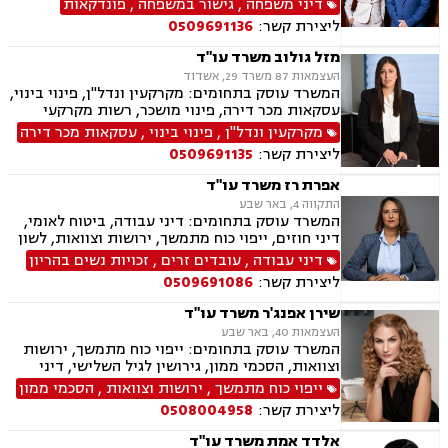
דיני משפחה
,
גישור במשפחה
,
פונדקאות
הורות חד מינית, נישואים אזרחיים, חוק הנוער,
ליצירת קשר:
0509691136
אימוץ, חלוקת רכוש, מעמד אישי, תיאום הורי, חטיפת
ילדים, זמני שהות, אומנה, ניכור הורי, עסקאות
מזל גולוב משרד עו"ד
מתנה, ירושות וצוואות, ייפוי כוח מתמשך
העצמאות 87 משרד 29, אשדוד
המשרד עוסק בתחומים: מקרקעין ונדל"ן, פינוי בינוי,
עסקאות מכר דירה, פינוי מושכר, רשות מקרקעי
ישראל, בתים משותפים, ירושות וצוואות, ייפוי כוח
מקרקעין ונדל"ן
,
פינוי בינוי
,
עסקאות מכר דירה
מתמשך, ייצוג רכישה מקבלן (יד ראשונה), חוזים,
ליצירת קשר:
0509691135
הסכמי ממון
אפרת רז משרד עו"ד
התקווה 4, באר שבע
המשרד עוסק בתחומים: דיני עבודה, ביטוח לאומי,
דיני חוזים, ייפוי כוח מתמשך, ירושות וצוואות, לשון
הרע, מקרקעין ונדל"ן, נזקי גוף ותאונות
דיני עבודה
,
עובדים זרים
,
זכויות נשים בהריון
ליצירת קשר:
0509691086
שירן אפנג'ר משרד עו"ד
העצמאות 40, באר שבע
המשרד עוסק בתחומים: ייפוי כוח מתמשך, ירושות
וצוואות, הסכמי ממון, גירושין לגיל השלישי, דיני
חוזים, מקרקעין ונדל"ן, ליקויי בנייה, עסקאות מכר
ייפוי כוח מתמשך
,
ירושות וצוואות
,
הסכמי ממון
דירה, פינוי מושכר, משפט אזרחי, חדלות פירעון
ליצירת קשר:
0508004958
אלדד אמת משרד עו"ד