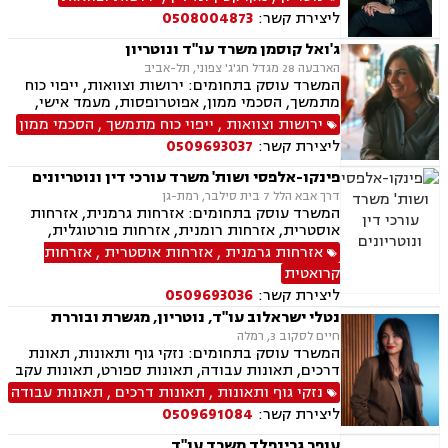
ליצירת קשר:
0508004873
ג'ואל קוסמן משרד עו"ד ונוטריון
הארבעה 28 מגדל חג'ג' צפוני, תל-אביב
המשרד עוסק בתחומים: ירושות וצוואות, ייפוי כוח
מתמשך, הסכמי ממון, אפוטרופסות, מעמד אישי,
ידועים בציבור, אבהות, חלוקת רכוש, דיני עליה, דיני
ירושות וצוואות
,
ייפוי כוח מתמשך
,
הסכמי ממון
מקרקעין, עסקאות מכר דירה מקבלן או יד שניה,
ליצירת קשר:
0509693037
מיסוי מקרקעין, נוטריון עברית צרפתית אנגלית.
פינקו-אלפסי ושות' משרד עורכי דין ונוטריונים
דרך אבא הלל 7 בית סילבר, רמת-גן
המשרד עוסק בתחומים: אזרחות גרמנית, אזרחות
אוסטרית, אזרחות רומנית, אזרחות פורטוגלית,
אזרחות מרוקאית, אזרחות קרואטית, אזרחות
אזרחות גרמנית
,
אזרחות אוסטרית
,
אזרחות
ספרדית, אזרחות צ'כית, ייפוי כוח מתמשך, נוטריון,
קרואטית
ירושות וצוואות, תמ"א 38
ליצירת קשר:
0509693036
נטלי ישראלוב עו"ד, נוטריון, מגשרת ובוררת
חיים לסקוב 3, רמלה
המשרד עוסק בתחומים: נזקי גוף ותאונות, תאונת
דרכים, תאונות עבודה, תאונות ספורט, תאונות עקב
רשלנות, תאונות תלמידים, ביטוח לאומי, גישור,
נזקי גוף ותאונות
,
תאונות דרכים
,
תאונות עבודה
רשלנות רפואית הריון ולידה, ירושות וצוואות, ייפוי
ליצירת קשר:
0509691084
כוח מתמשך, ביטוח סיעודי, נפגעי עבירה, בריאות
הנפש,
עופר גרינפלד משרד עו"ד