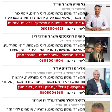
גל חייט משרד עו"ד
המלאכה 21, עפולה
המשרד עוסק בתחומים: דיני חוזים, ייפוי כוח
מתמשך, מיסוי מקרקעין, ירושות וצוואות, מקרקעין
ונדל"ן, עסקאות מכר דירה, נדל"ן מסחרי, הסכמי
דיני חוזים
,
ייפוי כוח מתמשך
,
ירושות וצוואות
ממון
ליצירת קשר:
0508004923
סופיה דובינסקי משרד עורכי דין
ירושלים 2, ראשון לציון
המשרד עוסק בתחומים: דיני משפחה, דיני מקרקעין,
ייפוי כוח מתמשך, נוטריון אוקראיני/ רוסי, משרד
הפנים, ירושות וצוואות, מומחים לדין הזר
דיני משפחה
,
אפוטרופסות
,
הסכמי ממון
ליצירת קשר:
0508004904
אל-רם זלזניק עו"ד
רח' הנפת הדגל 7, בניין C, פארק המדע, נס ציונה
המשרד עוסק בתחומים: דיני מקרקעין, ירושות
וצוואות, דיני חוזים ומסחר, ייפוי כוח מתמשך, מסחרי
אזרחי
מקרקעין ונדל"ן
,
תכנון ובניה
,
דיור מוגן
ליצירת קשר:
0508004950
רזיאל גסלר משרד עו"ד ונוטריון
דרך השלום 5, תל-אביב
המשרד עוסק בתחומים: נוטריון, מומחים לדין הזר,