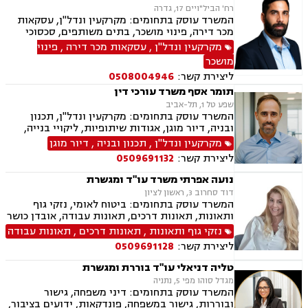
רח' הביל"ויים 17, גדרה
המשרד עוסק בתחומים: מקרקעין ונדל"ן, עסקאות
מכר דירה, פינוי מושכר, בתים משותפים, סכסוכי
שכנים, ירושות וצוואות, אזרחי מסחרי, הוצאה לפועל,
מקרקעין ונדל"ן
,
עסקאות מכר דירה
,
פינוי
גביית חובות
מושכר
ליצירת קשר:
0508004946
תומר אסף משרד עורכי דין
שפע טל 1, תל-אביב
המשרד עוסק בתחומים: מקרקעין ונדל"ן, תכנון
ובניה, דיור מוגן, אגודות שיתופיות, ליקויי בנייה,
מושבים וקיבוצים, פינוי בינוי, קבוצות רכישה,
מקרקעין ונדל"ן
,
תכנון ובניה
,
דיור מוגן
עסקאות מכר דירה, פינוי מושכר, הפקעת קרקעות,
ליצירת קשר:
0509691132
מגרשים לבניה, דיירות מוגנת, נחלות ומשקים
במושבים, רשות מקרקעי ישראל, צווי הריסה, רישום
נועה אפרתי משרד עו"ד ומגשרת
קבלנים, בתים משותפים, נדל"ן ביהודה ושומרון,
דוד סחרוב 3, ראשון לציון
ייפוי כוח מתמשך, ירושות וצואות
המשרד עוסק בתחומים: ביטוח לאומי, נזקי גוף
ותאונות, תאונות דרכים, תאונות עבודה, אובדן כושר
עבודה, תאונות תלמידים, תאונות עקב רשלנות,
נזקי גוף ותאונות
,
תאונות דרכים
,
תאונות עבודה
רשלנות רפואית, רשלנות רפואית- הריון ולידה,
ליצירת קשר:
0509691128
רשלנות רפואית - רפואת שיניים, צבא ומשרד
הבטחון, נכי צה"ל, משפט צבאי.
טליה דניאלי עו"ד בוררת ומגשרת
מגדל סוהו מפי 5, נתניה
המשרד עוסק בתחומים: דיני משפחה, גישור
ובוררות, גישור במשפחה, פונדקאות, ידועים בציבור,