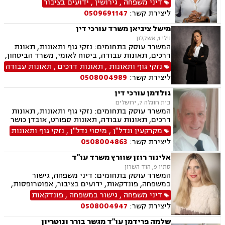
דיני משפחה
,
גירושין
,
ידועים בציבור
הורי, אפוטרופסות, ירושות וצוואות, גישור במשפחה,
ליצירת קשר:
0509691147
ליטיגציה, ייפוי כוח מתמשך
מישל ציביאן משרד עורכי דין
נילי 1, אשקלון
המשרד עוסק בתחומים: נזקי גוף ותאונות, תאונת
דרכים, תאונות עבודה, ביטוח לאומי, משרד הביטחון,
נכי צה"ל, נזקי רכוש, ירושות וצוואות, ייפוי כוח
נזקי גוף ותאונות
,
תאונות דרכים
,
תאונות עבודה
מתמשך, תאונות עקב רשלנות, תאונות תלמידים.
ליצירת קשר:
0508004989
גולדמן עורכי דין
בית חוגלה 7, ירושלים
המשרד עוסק בתחומים: נזקי גוף ותאונות, תאונות
דרכים, תאונות עבודה, תאונות ספורט, אובדן כושר
עבודה, תאונות עקב רשלנות, תביעות ביטוח ונזקי
מקרקעין ונדל"ן
,
מיסוי נדל"ן
,
נזקי גוף ותאונות
רכוש, ביטוח לאומי, רשלנות רפואית, מקרקעין
ליצירת קשר:
0508004863
ונדל"ן, אזרחות זרה ודרכון זר, דיני חוזים, דיני
ספורט, לשון הרע, ירושות וצוואות, מיסוי נדל"ן.
אלינור רוזן שוורץ משרד עו"ד
סתיו 9, הוד השרון
המשרד עוסק בתחומים: דיני משפחה, גישור
במשפחה, פונדקאות, ידועים בציבור, אפוטרופסות,
פונדקאות חו"ל גיאורגיה, גירושין, הורות חד מינית,
דיני משפחה
,
גישור במשפחה
,
פונדקאות
חלוקת רכוש, מעמד אישי, תיאום הורי, חטיפת ילדים,
ליצירת קשר:
0508004947
זמני שהות, ניכור הורי, עסקאות במתנה, ייפוי כוח
מתמשך, ירושות וצוואות.
שלמה פרידמן עו"ד מגשר בורר ונוטריון