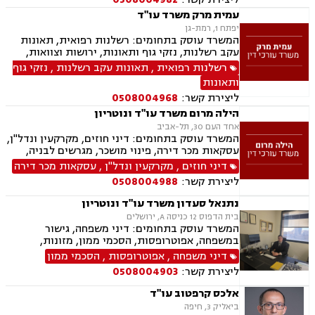
עמית מרק משרד עו"ד
יפתח 1, רמת-גן
המשרד עוסק בתחומים: רשלנות רפואית, תאונות
עקב רשלנות, נזקי גוף ותאונות, ירושות וצוואות,
ייפוי כוח מתמשך, דיני חוזים
רשלנות רפואית
,
תאונות עקב רשלנות
,
נזקי גוף
ותאונות
ליצירת קשר:
0508004968
הילה מרום משרד עו"ד ונוטריון
אחד העם 30, תל-אביב
המשרד עוסק בתחומים: דיני חוזים, מקרקעין ונדל"ן,
עסקאות מכר דירה, פינוי מושכר, מגרשים לבניה,
מיסוי מקרקעין, ירושות וצוואת, ייפוי כוח מתמשך,
דיני חוזים
,
מקרקעין ונדל"ן
,
עסקאות מכר דירה
נוטריון.
ליצירת קשר:
0508004988
נתנאל סעדון משרד עו"ד ונוטריון
בית הדפוס 12 כניסה A, ירושלים
המשרד עוסק בתחומים: דיני משפחה, גישור
במשפחה, אפוטרופסות, הסכמי ממון, מזונות,
משמורת, גירושין, טוען רבני, חלוקת רכוש, מעמד
דיני משפחה
,
אפוטרופסות
,
הסכמי ממון
אישי, תיאום הורי, זמני שהות, ניכור הורי, עסקאות
ליצירת קשר:
0508004903
מתנה, ידועים בציבור, ירושות וצוואות, נוטריון, ייפוי
כוח מתמשך, הוצאה לפועל, חדלות פירעון, תביעות
אלכס קרפטוב עו"ד
מסחריות, דיני חוזים, מקרקעין ונדל"ן, עסקאות מכר
ביאליק 3, חיפה
דירה, עסקאות מכר יד שניה מקבלן, משפט מסחרי,