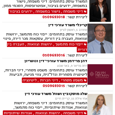
המשרד עוסק בתחומים: דיני משפחה, גישור
במשפחה, ידועים בציבור, אפוטרופסות, הסכמי ממון,
מזונות, משמורת, גירושין, נישואים אזרחיים, חלוקת
דיני משפחה
,
גישור במשפחה
,
ידועים בציבור
רכוש, מעמד אישי, תיאום הורי, זמני שהות, ניכור
ליצירת קשר:
0509693018
הורי, ירושות וצוואות, ייפוי כוח מתמשך, לשון הרע,
דיני עבודה
קריכלי משרד עורכי דין
סחרוב 5, ראשון לציון
המשרד עוסק בתחומים: ייפוי כוח מתמשך, ירושות
וצוואות, העברה בין דורית, עסקאות מכר דירה, פינוי
מושכר, דיני עבודה.
ייפוי כוח מתמשך
,
ירושות וצוואות
,
העברה בין
דורית
ליצירת קשר:
0509693016
דהן פרידמן משרד עורכי־דין ונוטריון
רחה פריאר 9, באר שבע
המשרד עוסק בתחומים: משפט מסחרי, דיני חברות,
ליטיגציה מסחרית ונדל"נית, צווי מניעה, תביעות
ייצוגיות, דיני ספורט, לשון הרע, תמ"א 38, עסקאות
משפט מסחרי
,
דיני חברות
,
ליטיגציה
מקרקעין, דיני חוזים, ייפוי כוח מתמשך, ירושות
ליצירת קשר:
0509693015
וצוואות, מסחר בינלאומי, משפט אזרחי, סכסוכי
שכנים, דיני עבודה, הסכמי ממון, מיסוי עירוני, מיסוי
שלג מוסקוביץ ושות' משרד עורכי דין
נדל"ן, ארנונה, היטל פיתוח, היטל השבחה, נוטריון.
אחי אילת 55, קריית חיים
המשרד עוסק בתחומים: דיני משפחה, ירושות
וצוואות, אגודות שיתופיות, ייפוי כוח מתמשך,
מושבים וקיבוצים, מקרקעין ונדל"ן, עסקאות מכר
דיני משפחה
,
ירושות וצוואות
,
אגודות שיתופיות