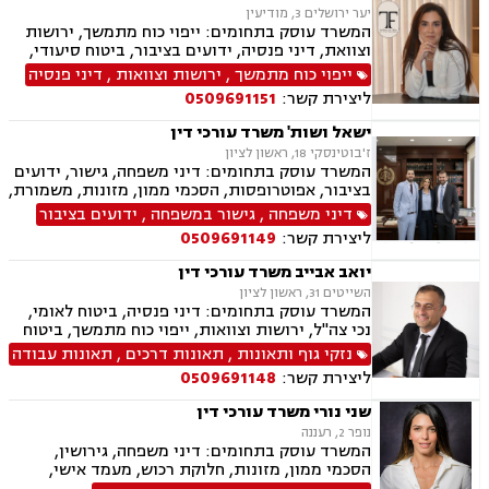
יער ירושלים 3, מודיעין
המשרד עוסק בתחומים: ייפוי כוח מתמשך, ירושות
וצוואת, דיני פנסיה, ידועים בציבור, ביטוח סיעודי,
תביעות ביטוח ונזקי רכוש
ייפוי כוח מתמשך
,
ירושות וצוואות
,
דיני פנסיה
ליצירת קשר:
0509691151
ישאל ושות' משרד עורכי דין
ז'בוטינסקי 18, ראשון לציון
המשרד עוסק בתחומים: דיני משפחה, גישור, ידועים
בציבור, אפוטרופסות, הסכמי ממון, מזונות, משמורת,
גירושין, טוען רבני, חלוקת רכוש, מעמד אישי, זמני
דיני משפחה
,
גישור במשפחה
,
ידועים בציבור
שהות, אומנה, ניכור הורי, מקרקעין ונדל"ן, ליקויי
ליצירת קשר:
0509691149
בניה, עסקאות מכר דירה, דיני חברות, מסחרי אזרחי,
צווי מניעה, הוצאה לפועל ירושות וצוואות, גישור
יואב אבייב משרד עורכי דין
עסקי, סכסוכי שכנים
השייטים 31, ראשון לציון
המשרד עוסק בתחומים: דיני פנסיה, ביטוח לאומי,
נכי צה"ל, ירושות וצוואות, ייפוי כוח מתמשך, ביטוח
סיעודי, תביעות ביטוח ונזקי רכוש, נזקי גוף ותאונות,
נזקי גוף ותאונות
,
תאונות דרכים
,
תאונות עבודה
תאונות דרכים, תאונות עבודה, בריאות הנפש, אובדן
ליצירת קשר:
0509691148
כושר עבודה, תאונות תלמידים, רשלנות רפואית.
שני נורי משרד עורכי דין
נופר 2, רעננה
המשרד עוסק בתחומים: דיני משפחה, גירושין,
הסכמי ממון, מזונות, חלוקת רכוש, מעמד אישי,
תיאום הורי, זמני שהות, אלימות במשפחה, ניכור