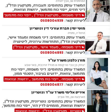
המחתרת 18, אבן יהודה
המשרד עוסק בתחומים: תעבורה, מקרקעין ונדל"ן,
דיני חוזים, ייפוי כוח מתמשך, ירושות וצוואות,
הסכמי ממון, אלימות במשפחה, מחיקת רישום פלילי
דיני משפחה
,
מקרקעין ונדל"ן
,
ייפוי כוח מתמשך
ליצירת קשר:
0508004939
מוטי ימין חברת עורכי דין ונוטריון
הרצל 7, נתניה
משרד עוסק בתחומים: דיני משפחה ומעמד אישי,
מקרקעין ונדל"ן, התחדשות עירונית, ליטיגציה
אזרחית-מסחרית, סכסוכים חוזיים, סכסוכים כספיים,
דיני משפחה
,
מעמד אישי
,
מקרקעין ונדל"ן
דיני חברות, ירושות וצוואות, ייפוי כוח מתמשך,
ליצירת קשר:
0508004893
גישור.
מורן כלפון משרד עו"ד
יצחק בן צבי 10 קומה 8 מגדל הרכבת, באר שבע
המשרד עוסק בתחומים: דיני משפחה, ייפוי כוח
מתמשך, צוואות, ידועים בציבור, הסכמי ממון,
אבהות, מזונות, משמורת, גירושין, נישואים אזרחיים,
דיני משפחה
,
ייפוי כוח מתמשך
,
ירושות וצוואות
ניכור הורי
ליצירת קשר:
0508004877
איריס אלימי משרד עו"ד ונוטריון
הארבעה 28, תל-אביב
המשרד עוסק בתחומים: נוטריונית, מקרקעין ונדל"ן,
ירושות וצוואות, מומחים לדין הזר, ייפוי כוח מתמשך,
מיסים, תמ"א 38, אזרחות זרה ודרכון זר.
נוטריון
,
מקרקעין ונדל"ן
,
ירושות וצוואות