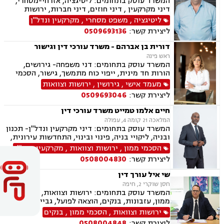
המשרד עוסק בתחומים: ליטיגציה, אזרחי-מסחרי,
דיני מקרקעין , דיני חוזים, דיני חברות, ירושות
וצוואות, לשון הרע, קניין רוחני, מכרזים
ליטיגציה
,
משפט מסחרי
,
מקרקעין ונדל"ן
ליצירת קשר:
0509693136
דורית בן אברהם - משרד עורכי דין וגישור
ראש פינה
המשרד עוסק בתחומים: דני משפחה- גירושים,
הורות חד מינית, ייפוי כוח מתמשך, גישור, הסכמי
ממון, צוואות וירושות, חלוקת רכוש. פלילי- עבירות
מעמד אישי
,
גירושין
,
ירושות וצוואות
מין וסמים, אלימות במשפחה ותעבורה
ליצירת קשר:
0509693046
חיים אלמו טמייט משרד עורכי דין
המלאכה 21 קומה 4, עפולה
המשרד עוסק בתחומים: דיני מקרקעין ונדל"ן- תכנון
ובניה, ליקויי בניה, פינוי ובינוי, התחדשות עירונית,
תמ"א 38 ובתים משותפים, הסכמי ממון, ירושות
הסכמי ממון
,
ירושות וצוואות
,
מקרקעין ונדל"ן
וצוואות, ייפוי כוח מתמשך, הדין האתיופי, דיני
ליצירת קשר:
0508004830
חוזים, נוטריון.
שי איל עורך דין
חסן שוקרי 2, חיפה
המשרד עוסק בתחומים: ירושות וצוואות, הסכמי
ממון, עזבונות, בנקים, הוצאה לפועל, גביית חובות,
חדלות פירעון, פינוי מושכר, נזקי גוף ותאונות,
ירושות וצוואות
,
הסכמי ממון
,
בנקים
תאונות דרכים, מקרקעין ונדל"ן, עסקאות מכר דירה
ליצירת קשר:
0508004848