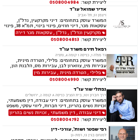
ליצירת קשר:
0508004984
אדיר שמואל עו"ד
ויצמן 51, תל-אביב
המשרד עוסק בתחומים: דיני מקרקעין, נדל"ן,
עסקאות מכר, דיני חוזים, פינוי בינוי, תמ"א 38, פינוי
מושכר, דיירות מוגנת, דיני עבודה, הוצאה לפועל,
מקרקעין ונדל"ן
,
נדל"ן
,
עסקאות מכר דירה
צוואות וירושות, ייפוי כוח מתמשך
ליצירת קשר:
0508004853
רפאל תירם משרד עו"ד
גד מנלה 1, כניסה 1 קומה 4, נתניה
המשרד עוסק בתחומים: פלילי, הטרדה מינית,
עבירות מין, צווארון לבן, עבירות מס, הלבנת הון,
אלימות במשפחה, עבירות סמים, ועדת שיחרורים,
פלילי
,
הטרדה מינית
,
עבירות מין
תעבורה, נהיגה בשכרות, שלילת רישיון נהיגה,
ליצירת קשר:
0508004990
פסילת רישיון מנהלית, המכון הרפואי לבטיחות
בדרכים, פשיטת רגל, הוצאה לפועל, דיני משפלה,
נפתלי שור עו"ד
הסכמי ממון, צוואות וירושות, יפוי כוח מתמשך
דרך חברון 101, בית הנציב כניסה A קומה 2, ירושלים
המשרד עוסק בתחומים: דיני עבודה, דין משמעתי,
זכויות נשים בהריון, דיני חברות, ליווי עסקי, משפט
מסחרי, משפט אזרחי, דיני חוזים, ייפוי כוח מתמשך
דיני עבודה
,
דין משמעתי
,
זכויות נשים בהריון
ירושות וצוואות.
ליצירת קשר:
0508004792
רפי שפטר ושות', עורכי-דין
למנחם בגין 13, רמת-גן