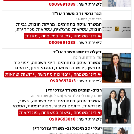
דירה, נחלות ומשקים במושבים, רשות מקרקעי
ליצירת קשר:
0509691089
ישראל
הגר גרטי זדה משרד עו"ד
מגדים 2, רמת-גן
המשרד עוסק בתחומים: מחיקת חובות, גביית
חובות, עסקאות פרצלציה, עסקאות מכר דירה,
הסכמי ממון, ייפוי כוח מתמשך, ירושות וצוואות,
דיני משפחה
,
גישור במשפחה
,
מזונות
אפוטרופסות, גישור במשפחה, גירושין, מקרקעין,
ליצירת קשר:
0509691088
הוצאה לפועל, אימוץ, הורות חד מינית, מזונות,
משמורת, נישואים אזרחיים, חלוקת רכוש, תיאום
דקלה דויטש משרד עו"ד
הורי, זמני שהות, אומנה, ניכור הורי, עסקאות מתנה,
שד' מוריה 11, חיפה
ידועים בציבור, פינוי מושכר, צווארון לבן, הלבנת הון,
המשרד עוסק בתחומים: דיני משפחה, ייפוי כוח
אלימות במשפחה, עבירות סמים, נפגעי עבירה
מתמשך, ירושות וצוואות, הסכמי ממון, ידועים
בציבור, אפוטרופסות, חלוקת רכוש, מעמד אישי,
דיני משפחה
,
ייפוי כוח מתמשך
,
ירושות וצוואות
ניכור הורי, אבהות, מזונות, משמורת זמני שהות,
ליצירת קשר:
0509693013
החזקת ילדים, גירושין, הורות חד מינית, נישואים
אזרחיים, עסקאות מתנה
רביב- קופיט משרד עורכי דין
שחם 1, מגדלי בס״ר סיטי (מגדל C), פתח תקווה
המשרד עוסק בתחומים: דיני משפחה, גישור,
פונדקאות, ידועים בציבור, אפוטרופסות, הסכמי
ממון, אבהות, מזונות, משמורת, גירושין, הורות חד
דיני משפחה
,
גישור במשפחה
,
פונדקאות
מינית, נישואים חד אזרחיים, אימוץ, חלוקת רכוש,
ליצירת קשר:
0509693010
מעמד אישי, תיאום הורי, חטיפת ילדים, זמני שהות,
אומנה, ניכור הורי, עסקאות מתנה.
יעלי יהב מיכאלוב- משרד עורכי דין