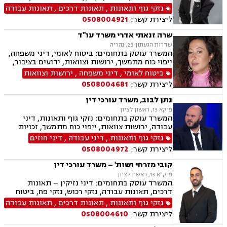
כוח מתמשך
נזקי גוף ותאונות
,
תאונות דרכים
,
תאונות עבודה
ליצירת קשר:
0508004921
שרה זנאתי אדרי משרד עו"ד
שדרות הגעתון 29, נהריה
המשרד עוסק בתחומים: ביטוח לאומי, דיני משפחה,
ייפוי כוח מתמשך, ירושות וצוואות, ידועים בציבור,
הסכמי ממון, גישור במשפחה, מזונות, אפוטרופסות,
ביטוח לאומי
,
דיני משפחה
,
ירושות וצוואות
משמורת, מקרקעין ונדל"ן, עסקאות מכר דירה, נזקי
ליצירת קשר:
0508004681
גוף ותאונות, תאונות דרכים, תאונות ספורט, תאונות
תלמידים,
נתן לבוב, משרד עורכי דין
פיקא 13, ראשון לציון
המשרד עוסק בתחומים: נזקי גוף ותאונות, דיני
עבודה, ירושות צוואות, ייפוי כוח מתמשך, זכויות
נשים בהריון ,לשון הרע
נזקי גוף ותאונות
,
דיני עבודה
,
דיני חוזים
ליצירת קשר:
0508004972
קובי מזרחי ושות' – משרד עורכי דין
פיק"א 13, ראשון לציון
המשרד עוסק בתחומים: דיני נזיקין – תאונות
דרכים, תאונות עבודה, נזקי רכוש, נזקי פח, ביטוח
לאומי – נכות מעבודה, נכות כללית, דיני עבודה –
נזקי גוף ותאונות
,
תאונות דרכים
,
תאונות עבודה
הטרדות מיניות במקום העבודה, התעמרות, הלנת
ליצירת קשר:
0508004610
שכר, משרד הביטחון, ליטיגציה אזרחית, ייפוי כוח
מתמשך, משפט מסחרי, צוואות, ירושות, הסכמי