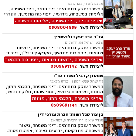
מבצע לוט 11, באר שבע
המשרד עוסק בתחומים: דיני חוזים, דיני משפחה,
אלימות במשפחה, גירושין, ייפוי כוח מתמשך, הסדרי
ראיה, מזונות, ירושות וצוואות, הסכמי ממון, גישור
דיני חוזים
,
דיני משפחה
,
אלימות במשפחה
במשפחה, חדלות פירעון, דיני עבודה, זכויות נשים
ליצירת קשר:
0508004859
בהריון, עסקאות מכר דירה
עו"ד הרב יעקב ולנשטיין
שבטי ישראל 54, ירושלים
המשרד עוסק בתחומים: דיני משפחה, ירושות
וצוואות, ייפוי כוח מתמשך, מקרקעין ונדל"ן, דיירות
מוגנת, עסקאות מכר דירה
דיני משפחה
,
ירושות וצוואות
,
ייפוי כוח מתמשך
ליצירת קשר:
0509691142
שמעון קדביל משרד עו"ד
לוי יצחק שניאורסון 11, קרית מלאכי
המשרד עוסק בתחומים: דיני משפחה, הסכמי ממון,
מזונות, משמורת גירושין, זמני שהות, חלוקת רכוש,
מעמד אישי, ניכור הורי, העברת בין דורית, ירושות
דיני משפחה
,
הסכמי ממון
,
מזונות
וצוואות, ייפוי כוח מתמשך, דיני חוזים, נדל"ן
ליצירת קשר:
0509691141
ומקרקעין, עסקאות מכר דירה, פינוי מושכר
בן צור סגל ושות' חברת עורכי דין
מגדל ש.א.פ. רח' היצירה 3, רמת-גן
המשרד עוסק בתחומים: דיני משפחה, גישור
במשפחה, פונדקאות, ידועים בציבור, אפוטרופסות,
הסכמי ממון, אבהות, מזונות, החזקת ילדים, גירושין,