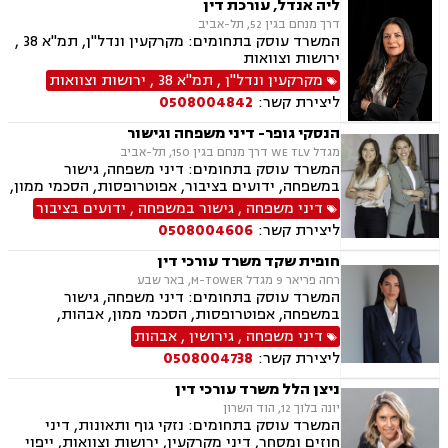
ליה אנדל, עורכת דין
אלימות במשפחה
דרך מנחם בגין 52, תל-אביב
המשרד עוסק בתחומים: מקרקעין ונדל"ן, תמ"א 38 ,
ירושות וצוואות
מקרקעין ונדל"ן
,
תמ"א 38
,
ירושות וצוואות
ליצירת קשר:
0508004842
הנסקי גופר- דיני משפחה וגישור
מגדל WE TLV דרך מנחם בגין 150, תל-אביב
המשרד עוסק בתחומים: דיני משפחה, גישור
במשפחה, ידועים בציבור, אפוטרופסות, הסכמי ממון,
הסכמי חיים משותפים, הורות משותפת, הורות חד
דיני משפחה
,
גישור במשפחה
,
ידועים בציבור
מינית, אבהות, צווי הורות פסיקתיים, ייפוי כוח
ליצירת קשר:
0508004606
מתמשך, ירושות וצוואות, גירושין, מזונות, זמני
שהות, איזון משאבים וחלוקת רכוש.
חופית שקד משרד עורכי דין
רחה פריאר 9 מגדל M-TOWER, באר שבע
המשרד עוסק בתחומים: דיני משפחה, גישור
במשפחה, אפוטרופסות, הסכמי ממון, אבהות,
מזונות, משמורת, טוען רבני, גירושין, חוק הנוער,
דיני משפחה
,
גירושין
,
אבהות
חלוקת רכוש, מעמד אישי, תיאום הורי, חטיפת ילדים,
ליצירת קשר:
0508004738
זמני שהות, ניכור הורי, פלילי, עבירות מין, הטרדה
מינית, מחיקת רישום פלילי, אלימות במשפחה, ייצוג
ניצן הלל משרד עורכי דין
קטינים, ירושות וצוואות, לשון הרע.
יונה בלוך 12, הוד השרון
המשרד עוסק בתחומים: נזקי גוף ותאונות, דיני
חוזים ומסחר, דיני מקרקעין, ירושות וצוואות, ייפוי