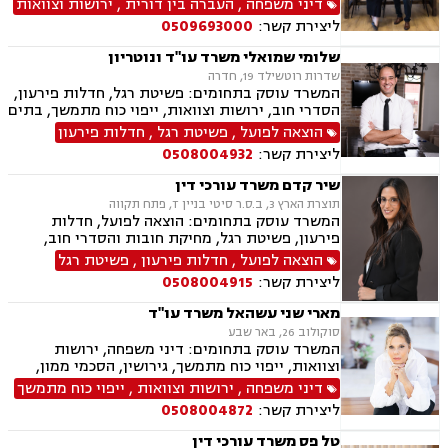
דיני משפחה
,
העברה בין דורית
,
ירושות וצוואות
ידועים בציבור, אפוטרופסות, אבהות, מזונות,
ליצירת קשר:
0509693000
משמורת, גירושין, הורות חד מינית, חוק הנוער,
חלוקת רכוש, זמני שהות, ניכור הורי, גישור
שלומי שמואלי משרד עו"ד ונוטריון
ובוררויות.
שדרות רוטשילד 19, חדרה
המשרד עוסק בתחומים: פשיטת רגל, חדלות פירעון,
הסדרי חוב, ירושות וצוואות, ייפוי כוח מתמשך, בתים
משותפים, עסקאות מכר דירה, ליטיגציה, לשון הרע,
הוצאה לפועל
,
פשיטת רגל
,
חדלות פירעון
מיסים
ליצירת קשר:
0508004932
שיר קדם משרד עורכי דין
תוצרת הארץ 3, ב.ס.ר סיטי בניין T, פתח תקווה
המשרד עוסק בתחומים: הוצאה לפועל, חדלות
פירעון, פשיטת רגל, מחיקת חובות והסדרי חוב,
ירושות וצוואות, ייפוי כוח מתמשך
הוצאה לפועל
,
חדלות פירעון
,
פשיטת רגל
ליצירת קשר:
0508004915
מארי שני עשהאל משרד עו"ד
סוקולוב 26, באר שבע
המשרד עוסק בתחומים: דיני משפחה, ירושות
וצוואות, ייפוי כוח מתמשך, גירושין, הסכמי ממון,
נישואים אזרחיים, מעמד אישי, אפוטרופסות, מזונות,
דיני משפחה
,
ירושות וצוואות
,
ייפוי כוח מתמשך
התנגדויות לצוואות, הסכמים, בוררות
ליצירת קשר:
0508004872
טל פס משרד עורכי דין