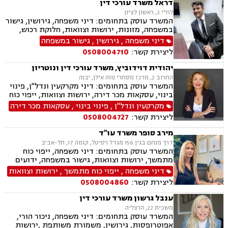
דראל משרד עורכי דין
ממון, הסכמי פרידה
לח"י 2, ראשון לציון
המשרד עוסק בתחומים: דיני משפחה, גירושין, גישור
במשפחה, מזונות, ירושות וצוואות, חלוקת רכוש,
חטיפת ילדים, ידועים בציבור, הורות חד מינית,
דיני משפחה
,
גירושין
,
גישור במשפחה
משמורת
ליצירת קשר:
0508004710
יהודית דוידוביץ, משרד עורכי דין ונוטריון
החרוב 2, מרכז מסחרי נווה אילן, יבנה
המשרד עוסק בתחומים: דיני מקרקעין ונדל"ן, פינוי
בינוי, עסקאות מכר דירה, ירושות וצוואות, ייפוי כוח
מתמשך, מיסוי נדל"ן, תמ"א 38, הסכמי ממון,
מקרקעין ונדל"ן
,
פינוי בינוי
,
עסקאות מכר דירה
מושבים וקיבוצים, מגרשים לבניה.
ליצירת קשר:
0508004727
מירב סופר משרד עו"ד
דרך מנחם בגין 156 מגדל רסיטל, קומה 17, תל-אביב
המשרד עוסק בתחומים: דיני משפחה, ייפוי כוח
מתמשך, ירושות וצוואות, גישור במשפחה, ידועים
בציבור, אפוטרופסות, הסכמי ממון, תביעות אבהות,
דיני משפחה
,
ייפוי כוח מתמשך
,
ירושות וצוואות
מזונות, גירושין, משמורת משותפת, הורות חד
ליצירת קשר:
0508004860
מינית, נשואים אזרחיים, טוען רבני, חלוקת רכוש,
מעמד אישי, תיאום הורי, ניכור הורי, זמני שהות
ענבל גרשון משרד עורכי דין
משכית 22, הרצליה
המשרד עוסק בתחומים: דיני משפחה, ניכור הורי,
אפוטרופסות, גירושין, משמורת משותפת ,ירושות