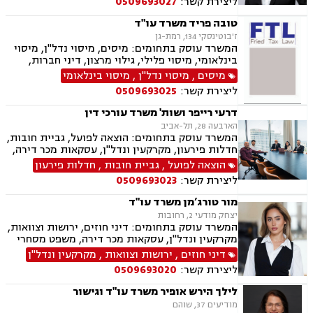
ליצירת קשר:
0509693027
בציבור, חלוקת רכוש, מעמד אישי, תיאום הורי, זמני
שהות, עסקאות מתנה, גישור ובוררויות, גישור עסקי,
טובה פריד משרד עו"ד
דיני חברות, סכסוך בין בעלי מניות, דיני צרכנות
ז'בוטינסקי 134, רמת-גן
ותיירות, משפט אזרחי, סכסוך שכנים.
המשרד עוסק בתחומים: מיסים, מיסוי נדל"ן, מיסוי
בינלאומי, מיסוי פלילי, גילוי מרצון, דיני חברות,
רישום חברות, פירוקים והקפאת הליכים, סכסוך בין
מיסים
,
מיסוי נדל"ן
,
מיסוי בינלאומי
בעלי מניות, עסקאות מכר דירה, ירושות וצוואות,
ליצירת קשר:
0509693025
עיזבונות, ייפוי כוח מתמשך.
דרעי רייפר ושות' משרד עורכי דין
הארבעה 28, תל-אביב
המשרד עוסק בתחומים: הוצאה לפועל, גביית חובות,
חדלות פירעון, מקרקעין ונדל"ן, עסקאות מכר דירה,
דיני משפחה, חלוקת רכוש, דיני חוזים, ירושות
הוצאה לפועל
,
גביית חובות
,
חדלות פירעון
וצוואות.
ליצירת קשר:
0509693023
מור טורג’מן משרד עו"ד
יצחק מודעי 2, רחובות
המשרד עוסק בתחומים: דיני חוזים, ירושות וצוואות,
מקרקעין ונדל"ן, עסקאות מכר דירה, משפט מסחרי
דיני חוזים
,
ירושות וצוואות
,
מקרקעין ונדל"ן
ליצירת קשר:
0509693020
לילך הירש אופיר משרד עו"ד וגישור
מודיעים 37, שוהם