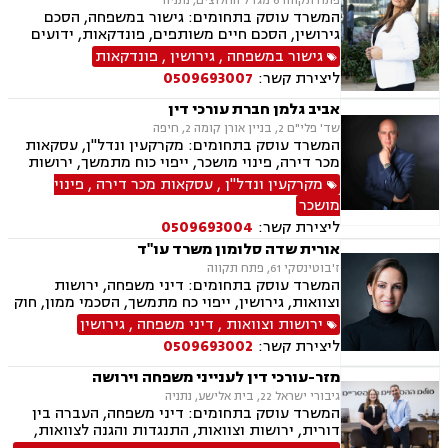
פתח תקווה 6 מגדל החלוצים, נתניה
המשרד עוסק בתחומים: גישור במשפחה, הסכם
גירושין, הסכם חיים משותפים, פונדקאות, ידועים
בציבור, אפוטרופסות, הסכמי ממון, אבהות, מזונות,
גישור במשפחה
,
גירושין
,
פונדקאות
זמני שהות, גירושין, הורות חד מינית, נישואים
ליצירת קשר:
0509693007
אזרחיים, חוק הנוער, אימוץ , חלוקת רכוש, מעמד
אישי, תיאום הורי, חטיפת ילדים, זמני שהות (החזקת
אביב גלמן חברת עורכי דין
ילדים), אומנה, ניכור הורי, עסקאות מתנה, הוצאה
שד' פלי"ם 2, בניין אורן קומה 2, חיפה
לפועל, חדלות פירעון, ייפוי כוח מתמשך, מסמך
המשרד עוסק בתחומים: מקרקעין ונדל"ן, עסקאות
הבעת רצון, צוואות וירושה.
מכר דירה, פינוי מושכר, ייפוי כוח מתמשך, ירושות
וצוואות, נוטריון.
מקרקעין ונדל"ן
,
עסקאות מכר דירה
,
פינוי
מושכר
ליצירת קשר:
0509693004
אורית שדה סלומון משרד עו"ד
ז'בוטינסקי 61, פתח תקווה
המשרד עוסק בתחומים: דיני משפחה, ירושות
וצוואות, גירושין, ייפוי כח מתמשך, הסכמי ממון, חוק
הנוער, פירוק שיתוף, משמורת, זמני שהות, הסכם
ירושות וצוואות
,
דיני משפחה
,
גירושין
חיים משותפים, מעמד אישי, מזונות, אלימות
ליצירת קשר:
0509693002
במשפחה, צווי הגנה, אימוץ, אפוטרופסות, ניכור הורי,
הורות חד מינית, עסקאות מתנה, העברה בין דורית,
מזר-עורכי דין לענייני משפחה וירושה
פונדקאות, חטיפת ילדים, ידועים בציבור, ייצוג
גיבורי ישראל 22, בית אלישע, נתניה
קטינים, גישור במשפחה
המשרד עוסק בתחומים: דיני משפחה, העברה בין
דורית, ירושות וצוואות, התנגדות והגנה לצוואות,
ייפוי כוח מתמשך, הסכמי ממון, גישור במשפחה,