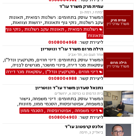
עמית מרק משרד עו"ד
יפתח 1, רמת-גן
המשרד עוסק בתחומים: רשלנות רפואית, תאונות
עקב רשלנות, נזקי גוף ותאונות, ירושות וצוואות,
ייפוי כוח מתמשך, דיני חוזים
רשלנות רפואית
,
תאונות עקב רשלנות
,
נזקי גוף
ותאונות
ליצירת קשר:
0508004968
הילה מרום משרד עו"ד ונוטריון
אחד העם 30, תל-אביב
המשרד עוסק בתחומים: דיני חוזים, מקרקעין ונדל"ן,
עסקאות מכר דירה, פינוי מושכר, מגרשים לבניה,
מיסוי מקרקעין, ירושות וצוואת, ייפוי כוח מתמשך,
דיני חוזים
,
מקרקעין ונדל"ן
,
עסקאות מכר דירה
נוטריון.
ליצירת קשר:
0508004988
נתנאל סעדון משרד עו"ד ונוטריון
בית הדפוס 12 כניסה A, ירושלים
המשרד עוסק בתחומים: דיני משפחה, גישור
במשפחה, אפוטרופסות, הסכמי ממון, מזונות,
משמורת, גירושין, טוען רבני, חלוקת רכוש, מעמד
דיני משפחה
,
אפוטרופסות
,
הסכמי ממון
אישי, תיאום הורי, זמני שהות, ניכור הורי, עסקאות
ליצירת קשר:
0508004903
מתנה, ידועים בציבור, ירושות וצוואות, נוטריון, ייפוי
כוח מתמשך, הוצאה לפועל, חדלות פירעון, תביעות
אלכס קרפטוב עו"ד
מסחריות, דיני חוזים, מקרקעין ונדל"ן, עסקאות מכר
ביאליק 3, חיפה
דירה, עסקאות מכר יד שניה מקבלן, משפט מסחרי,