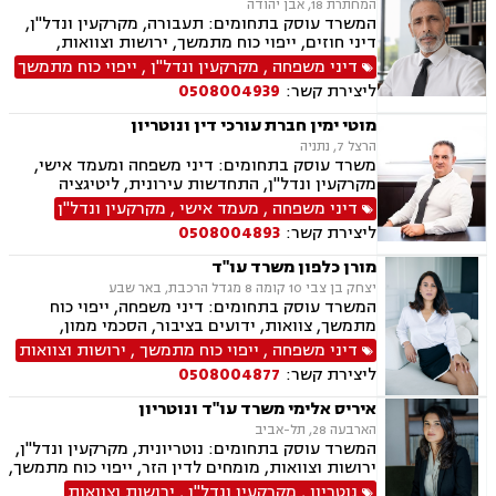
המחתרת 18, אבן יהודה
המשרד עוסק בתחומים: תעבורה, מקרקעין ונדל"ן,
דיני חוזים, ייפוי כוח מתמשך, ירושות וצוואות,
הסכמי ממון, אלימות במשפחה, מחיקת רישום פלילי
דיני משפחה
,
מקרקעין ונדל"ן
,
ייפוי כוח מתמשך
ליצירת קשר:
0508004939
מוטי ימין חברת עורכי דין ונוטריון
הרצל 7, נתניה
משרד עוסק בתחומים: דיני משפחה ומעמד אישי,
מקרקעין ונדל"ן, התחדשות עירונית, ליטיגציה
אזרחית-מסחרית, סכסוכים חוזיים, סכסוכים כספיים,
דיני משפחה
,
מעמד אישי
,
מקרקעין ונדל"ן
דיני חברות, ירושות וצוואות, ייפוי כוח מתמשך,
ליצירת קשר:
0508004893
גישור.
מורן כלפון משרד עו"ד
יצחק בן צבי 10 קומה 8 מגדל הרכבת, באר שבע
המשרד עוסק בתחומים: דיני משפחה, ייפוי כוח
מתמשך, צוואות, ידועים בציבור, הסכמי ממון,
אבהות, מזונות, משמורת, גירושין, נישואים אזרחיים,
דיני משפחה
,
ייפוי כוח מתמשך
,
ירושות וצוואות
ניכור הורי
ליצירת קשר:
0508004877
איריס אלימי משרד עו"ד ונוטריון
הארבעה 28, תל-אביב
המשרד עוסק בתחומים: נוטריונית, מקרקעין ונדל"ן,
ירושות וצוואות, מומחים לדין הזר, ייפוי כוח מתמשך,
מיסים, תמ"א 38, אזרחות זרה ודרכון זר.
נוטריון
,
מקרקעין ונדל"ן
,
ירושות וצוואות