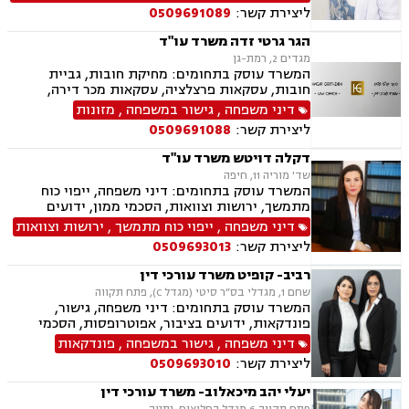
דירה, נחלות ומשקים במושבים, רשות מקרקעי
ליצירת קשר:
0509691089
ישראל
הגר גרטי זדה משרד עו"ד
מגדים 2, רמת-גן
המשרד עוסק בתחומים: מחיקת חובות, גביית
חובות, עסקאות פרצלציה, עסקאות מכר דירה,
הסכמי ממון, ייפוי כוח מתמשך, ירושות וצוואות,
דיני משפחה
,
גישור במשפחה
,
מזונות
אפוטרופסות, גישור במשפחה, גירושין, מקרקעין,
ליצירת קשר:
0509691088
הוצאה לפועל, אימוץ, הורות חד מינית, מזונות,
משמורת, נישואים אזרחיים, חלוקת רכוש, תיאום
דקלה דויטש משרד עו"ד
הורי, זמני שהות, אומנה, ניכור הורי, עסקאות מתנה,
שד' מוריה 11, חיפה
ידועים בציבור, פינוי מושכר, צווארון לבן, הלבנת הון,
המשרד עוסק בתחומים: דיני משפחה, ייפוי כוח
אלימות במשפחה, עבירות סמים, נפגעי עבירה
מתמשך, ירושות וצוואות, הסכמי ממון, ידועים
בציבור, אפוטרופסות, חלוקת רכוש, מעמד אישי,
דיני משפחה
,
ייפוי כוח מתמשך
,
ירושות וצוואות
ניכור הורי, אבהות, מזונות, משמורת זמני שהות,
ליצירת קשר:
0509693013
החזקת ילדים, גירושין, הורות חד מינית, נישואים
אזרחיים, עסקאות מתנה
רביב- קופיט משרד עורכי דין
שחם 1, מגדלי בס״ר סיטי (מגדל C), פתח תקווה
המשרד עוסק בתחומים: דיני משפחה, גישור,
פונדקאות, ידועים בציבור, אפוטרופסות, הסכמי
ממון, אבהות, מזונות, משמורת, גירושין, הורות חד
דיני משפחה
,
גישור במשפחה
,
פונדקאות
מינית, נישואים חד אזרחיים, אימוץ, חלוקת רכוש,
ליצירת קשר:
0509693010
מעמד אישי, תיאום הורי, חטיפת ילדים, זמני שהות,
אומנה, ניכור הורי, עסקאות מתנה.
יעלי יהב מיכאלוב- משרד עורכי דין