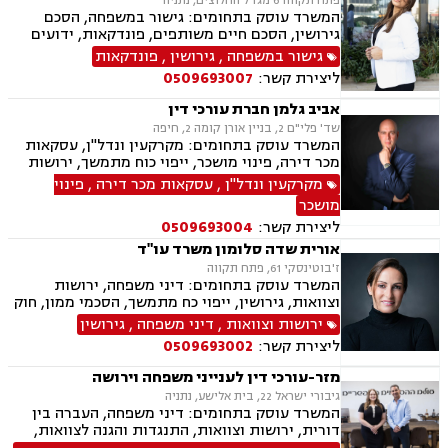
פתח תקווה 6 מגדל החלוצים, נתניה
המשרד עוסק בתחומים: גישור במשפחה, הסכם
גירושין, הסכם חיים משותפים, פונדקאות, ידועים
בציבור, אפוטרופסות, הסכמי ממון, אבהות, מזונות,
גישור במשפחה
,
גירושין
,
פונדקאות
זמני שהות, גירושין, הורות חד מינית, נישואים
ליצירת קשר:
0509693007
אזרחיים, חוק הנוער, אימוץ , חלוקת רכוש, מעמד
אישי, תיאום הורי, חטיפת ילדים, זמני שהות (החזקת
אביב גלמן חברת עורכי דין
ילדים), אומנה, ניכור הורי, עסקאות מתנה, הוצאה
שד' פלי"ם 2, בניין אורן קומה 2, חיפה
לפועל, חדלות פירעון, ייפוי כוח מתמשך, מסמך
המשרד עוסק בתחומים: מקרקעין ונדל"ן, עסקאות
הבעת רצון, צוואות וירושה.
מכר דירה, פינוי מושכר, ייפוי כוח מתמשך, ירושות
וצוואות, נוטריון.
מקרקעין ונדל"ן
,
עסקאות מכר דירה
,
פינוי
מושכר
ליצירת קשר:
0509693004
אורית שדה סלומון משרד עו"ד
ז'בוטינסקי 61, פתח תקווה
המשרד עוסק בתחומים: דיני משפחה, ירושות
וצוואות, גירושין, ייפוי כח מתמשך, הסכמי ממון, חוק
הנוער, פירוק שיתוף, משמורת, זמני שהות, הסכם
ירושות וצוואות
,
דיני משפחה
,
גירושין
חיים משותפים, מעמד אישי, מזונות, אלימות
ליצירת קשר:
0509693002
במשפחה, צווי הגנה, אימוץ, אפוטרופסות, ניכור הורי,
הורות חד מינית, עסקאות מתנה, העברה בין דורית,
מזר-עורכי דין לענייני משפחה וירושה
פונדקאות, חטיפת ילדים, ידועים בציבור, ייצוג
גיבורי ישראל 22, בית אלישע, נתניה
קטינים, גישור במשפחה
המשרד עוסק בתחומים: דיני משפחה, העברה בין
דורית, ירושות וצוואות, התנגדות והגנה לצוואות,
ייפוי כוח מתמשך, הסכמי ממון, גישור במשפחה,