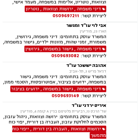
וצוואות, נוטריון, אלימות במשפחה, מעמד אישי,
ייפוי כוח מתמשך.
דיני משפחה
,
ירושות וצוואות
,
נוטריון
ליצירת קשר:
0509697211
אבי לוי עו"ד ומגשר
הארז 23, מודיעין
המשרד עוסק בתחומים: דיני משפחה, גירושין,
משמורת, זמני שהות, מזונות ילדים, גישור במשפחה,
ניכור הורי, פירוק שיתוף, ייצוג בבית דין רבני "גיטין",
דיני משפחה
,
גישור במשפחה
,
גירושין
הסכמי ממון, אפוטרופסות, ייפוי כוח מתמשך, ירושות
ליצירת קשר:
0509693082
וצוואות, העברה בין דורית, הסכם ידועים בציבור,
מקרקעין ונדל"ן, עסקאות מכר דירה, פינוי מושכר,
אהובה יששכר עו"ד
ליקויי בניה
דניאל פריש 3, תל-אביב
המשרד עוסק בתחומים: דיני משפחה, גישור
במשפחה, ידועים בציבור, אפוטרופסות, הסכמי ממון,
אבהות, מזונות, משמורת, גירושין, הורות חד מינית,
דיני משפחה
,
גישור במשפחה
,
ידועים בציבור
נישואים אזרחיים, אימוץ, חלוקת רכוש, מעמד אישי,
ליצירת קשר:
0509693149
זמני שהות, העברה בין דורית, ייפוי כוח מתמשך,
נוטריון
איריס ירדני עו"ד
שד׳ הרכס 13, רביעיית פלטינום בניין A קומה 4, מודיעין
המשרד עוסק בתחומים: ירושה וצוואות, ניהול עזבון,
הסכמים לחלוקת עזבון, העברה בן דורית, יפוי כוח
מתמשך, דיני עבודה, ליווי בהליכי פיטורים, נוטריון,
ירושות וצוואות
,
העברה בין דורית
,
ייפוי כוח
גישור בסכסוכי ירושה, בוררת, ליווי עסקי, דיני
מתמשך
תעופה ונסיעות.