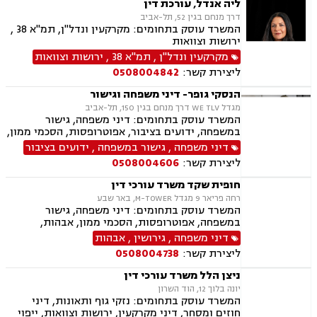
ליה אנדל, עורכת דין
אלימות במשפחה
דרך מנחם בגין 52, תל-אביב
המשרד עוסק בתחומים: מקרקעין ונדל"ן, תמ"א 38 ,
ירושות וצוואות
מקרקעין ונדל"ן
,
תמ"א 38
,
ירושות וצוואות
ליצירת קשר:
0508004842
הנסקי גופר- דיני משפחה וגישור
מגדל WE TLV דרך מנחם בגין 150, תל-אביב
המשרד עוסק בתחומים: דיני משפחה, גישור
במשפחה, ידועים בציבור, אפוטרופסות, הסכמי ממון,
הסכמי חיים משותפים, הורות משותפת, הורות חד
דיני משפחה
,
גישור במשפחה
,
ידועים בציבור
מינית, אבהות, צווי הורות פסיקתיים, ייפוי כוח
ליצירת קשר:
0508004606
מתמשך, ירושות וצוואות, גירושין, מזונות, זמני
שהות, איזון משאבים וחלוקת רכוש.
חופית שקד משרד עורכי דין
רחה פריאר 9 מגדל M-TOWER, באר שבע
המשרד עוסק בתחומים: דיני משפחה, גישור
במשפחה, אפוטרופסות, הסכמי ממון, אבהות,
מזונות, משמורת, טוען רבני, גירושין, חוק הנוער,
דיני משפחה
,
גירושין
,
אבהות
חלוקת רכוש, מעמד אישי, תיאום הורי, חטיפת ילדים,
ליצירת קשר:
0508004738
זמני שהות, ניכור הורי, פלילי, עבירות מין, הטרדה
מינית, מחיקת רישום פלילי, אלימות במשפחה, ייצוג
ניצן הלל משרד עורכי דין
קטינים, ירושות וצוואות, לשון הרע.
יונה בלוך 12, הוד השרון
המשרד עוסק בתחומים: נזקי גוף ותאונות, דיני
חוזים ומסחר, דיני מקרקעין, ירושות וצוואות, ייפוי