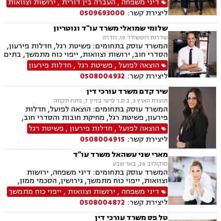
דיני משפחה
,
העברה בין דורית
,
ירושות וצוואות
ידועים בציבור, אפוטרופסות, אבהות, מזונות,
ליצירת קשר:
0509693000
משמורת, גירושין, הורות חד מינית, חוק הנוער,
חלוקת רכוש, זמני שהות, ניכור הורי, גישור
שלומי שמואלי משרד עו"ד ונוטריון
ובוררויות.
שדרות רוטשילד 19, חדרה
המשרד עוסק בתחומים: פשיטת רגל, חדלות פירעון,
הסדרי חוב, ירושות וצוואות, ייפוי כוח מתמשך, בתים
משותפים, עסקאות מכר דירה, ליטיגציה, לשון הרע,
הוצאה לפועל
,
פשיטת רגל
,
חדלות פירעון
מיסים
ליצירת קשר:
0508004932
שיר קדם משרד עורכי דין
תוצרת הארץ 3, ב.ס.ר סיטי בניין T, פתח תקווה
המשרד עוסק בתחומים: הוצאה לפועל, חדלות
פירעון, פשיטת רגל, מחיקת חובות והסדרי חוב,
ירושות וצוואות, ייפוי כוח מתמשך
הוצאה לפועל
,
חדלות פירעון
,
פשיטת רגל
ליצירת קשר:
0508004915
מארי שני עשהאל משרד עו"ד
סוקולוב 26, באר שבע
המשרד עוסק בתחומים: דיני משפחה, ירושות
וצוואות, ייפוי כוח מתמשך, גירושין, הסכמי ממון,
נישואים אזרחיים, מעמד אישי, אפוטרופסות, מזונות,
דיני משפחה
,
ירושות וצוואות
,
ייפוי כוח מתמשך
התנגדויות לצוואות, הסכמים, בוררות
ליצירת קשר:
0508004872
טל פס משרד עורכי דין