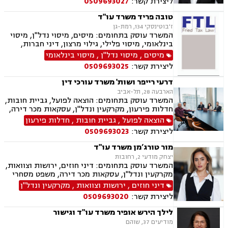
ליצירת קשר:
0509693027
בציבור, חלוקת רכוש, מעמד אישי, תיאום הורי, זמני
שהות, עסקאות מתנה, גישור ובוררויות, גישור עסקי,
טובה פריד משרד עו"ד
דיני חברות, סכסוך בין בעלי מניות, דיני צרכנות
ז'בוטינסקי 134, רמת-גן
ותיירות, משפט אזרחי, סכסוך שכנים.
המשרד עוסק בתחומים: מיסים, מיסוי נדל"ן, מיסוי
בינלאומי, מיסוי פלילי, גילוי מרצון, דיני חברות,
רישום חברות, פירוקים והקפאת הליכים, סכסוך בין
מיסים
,
מיסוי נדל"ן
,
מיסוי בינלאומי
בעלי מניות, עסקאות מכר דירה, ירושות וצוואות,
ליצירת קשר:
0509693025
עיזבונות, ייפוי כוח מתמשך.
דרעי רייפר ושות' משרד עורכי דין
הארבעה 28, תל-אביב
המשרד עוסק בתחומים: הוצאה לפועל, גביית חובות,
חדלות פירעון, מקרקעין ונדל"ן, עסקאות מכר דירה,
דיני משפחה, חלוקת רכוש, דיני חוזים, ירושות
הוצאה לפועל
,
גביית חובות
,
חדלות פירעון
וצוואות.
ליצירת קשר:
0509693023
מור טורג’מן משרד עו"ד
יצחק מודעי 2, רחובות
המשרד עוסק בתחומים: דיני חוזים, ירושות וצוואות,
מקרקעין ונדל"ן, עסקאות מכר דירה, משפט מסחרי
דיני חוזים
,
ירושות וצוואות
,
מקרקעין ונדל"ן
ליצירת קשר:
0509693020
לילך הירש אופיר משרד עו"ד וגישור
מודיעים 37, שוהם