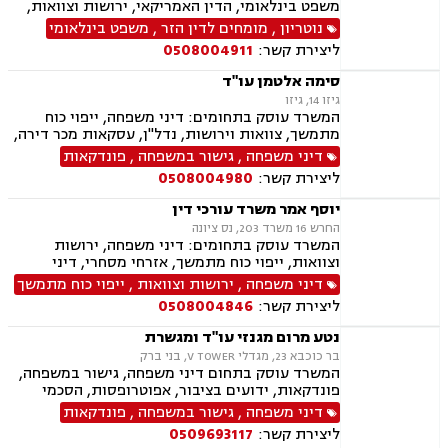
משפט בינלאומי, הדין האמריקאי, ירושות וצוואות,
ברירת דין
נוטריון
,
מומחים לדין הזר
,
משפט בינלאומי
ליצירת קשר:
0508004911
סימה אלטמן עו"ד
גיזו 14, גיזו
המשרד עוסק בתחומים: דיני משפחה, ייפוי כוח
מתמשך, צוואות וירושות, נדל"ן, עסקאות מכר דירה,
משפט אזרחי
דיני משפחה
,
גישור במשפחה
,
פונדקאות
ליצירת קשר:
0508004980
יוסף אמר משרד עורכי דין
החרש 16 משרד 203, נס ציונה
המשרד עוסק בתחומים: דיני משפחה, ירושות
וצוואות, ייפוי כוח מתמשך, אזרחי מסחרי, דיני
חברות, דיני חוזים, חוקתי מנהלי, חטיפת ילדים,
דיני משפחה
,
ירושות וצוואות
,
ייפוי כוח מתמשך
סכסוך בין בעלי מניות, תביעות חוב, תיאום הורי,
ליצירת קשר:
0508004846
לשון הרע, בוררות וגישור.
נטע מרום מגנזי עו"ד ומגשרת
בר כוכבא 23, מגדלי V TOWER, בני ברק
המשרד עוסק בתחום דיני משפחה, גישור במשפחה,
פונדקאות, ידועים בציבור, אפוטרופסות, הסכמי
ממון, אבהות, מזונות, משמורת, גירושין, הורות חד
דיני משפחה
,
גישור במשפחה
,
פונדקאות
מינית, נישואים אזרחיים, חוק הנוער, אימוץ, חלוקת
ליצירת קשר:
0509693117
רכוש, מעמד אישי, זמני שהות, אומנה, ניכור הורי,