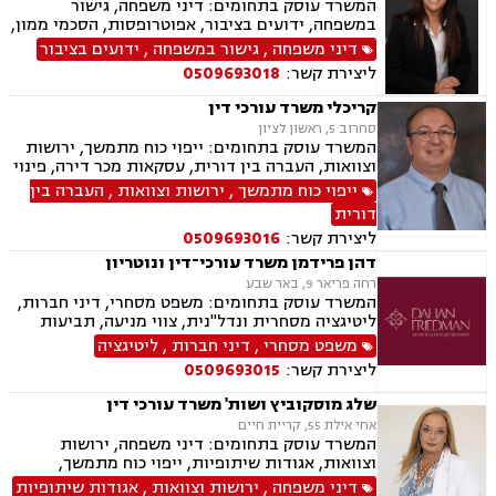
המשרד עוסק בתחומים: דיני משפחה, גישור
במשפחה, ידועים בציבור, אפוטרופסות, הסכמי ממון,
מזונות, משמורת, גירושין, נישואים אזרחיים, חלוקת
דיני משפחה
,
גישור במשפחה
,
ידועים בציבור
רכוש, מעמד אישי, תיאום הורי, זמני שהות, ניכור
ליצירת קשר:
0509693018
הורי, ירושות וצוואות, ייפוי כוח מתמשך, לשון הרע,
דיני עבודה
קריכלי משרד עורכי דין
סחרוב 5, ראשון לציון
המשרד עוסק בתחומים: ייפוי כוח מתמשך, ירושות
וצוואות, העברה בין דורית, עסקאות מכר דירה, פינוי
מושכר, דיני עבודה.
ייפוי כוח מתמשך
,
ירושות וצוואות
,
העברה בין
דורית
ליצירת קשר:
0509693016
דהן פרידמן משרד עורכי־דין ונוטריון
רחה פריאר 9, באר שבע
המשרד עוסק בתחומים: משפט מסחרי, דיני חברות,
ליטיגציה מסחרית ונדל"נית, צווי מניעה, תביעות
ייצוגיות, דיני ספורט, לשון הרע, תמ"א 38, עסקאות
משפט מסחרי
,
דיני חברות
,
ליטיגציה
מקרקעין, דיני חוזים, ייפוי כוח מתמשך, ירושות
ליצירת קשר:
0509693015
וצוואות, מסחר בינלאומי, משפט אזרחי, סכסוכי
שכנים, דיני עבודה, הסכמי ממון, מיסוי עירוני, מיסוי
שלג מוסקוביץ ושות' משרד עורכי דין
נדל"ן, ארנונה, היטל פיתוח, היטל השבחה, נוטריון.
אחי אילת 55, קריית חיים
המשרד עוסק בתחומים: דיני משפחה, ירושות
וצוואות, אגודות שיתופיות, ייפוי כוח מתמשך,
מושבים וקיבוצים, מקרקעין ונדל"ן, עסקאות מכר
דיני משפחה
,
ירושות וצוואות
,
אגודות שיתופיות