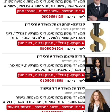
המשרד עוסק בתחומים: דיני משפחה, אפוטרופסות,
דיני חברות, ליטיגציה מסחרית ונדל"נית, דיני
הסכמי ממון, משמורת, זמני שהות, גירושין, נישואים
עמותות
אזרחיים, חלוקת רכוש, מעמד אישי, תיאום הורי,
דיני משפחה
,
אפוטרופסות
,
הסכמי ממון
ניכור הורי, ירושות וצוואות, ייפוי כוח מתמשך.
ליצירת קשר:
0509691120
סברינה- יצחק ושות' משרד עורכי דין
דרך חברון 3, באר שבע
המשרד עוסק בתחומים: דיני מקרקעין ונדל"ן, דיני
תאגידים, הוצאה לפועל, חדלות פירעון, ירושות
וצוואת.
מקרקעין ונדל"ן
,
תכנון ובניה
,
דיור מוגן
ליצירת קשר:
0508004924
הודיה פישמן משרד עורכי דין
האומן 25, ירושלים
המשרד עוסק בתחומים: דיני מקרקעין, ייפוי כוח
מתמשך, ליטיגציה, רישוי עסקים
מקרקעין ונדל"ן
,
תכנון ובניה
,
דיור מוגן
ליצירת קשר:
0508004895
לילך טל משרד עו"ד וגישור
השחר 47, רעננה
המשרד עוסק בתחומים: דיני משפחה, גישור
במשפחה, ירושות וצוואות, ייפוי כוח מתמשך, ידועים
בציבור, אפוטרופסות, הסכמי ממון, מזונות, משמורת,
דיני משפחה
,
גישור במשפחה
,
ירושות וצוואות
גירושין, הורות חד מינית, נישואים אזרחיים, ידועים