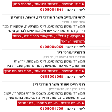
דורית, ייפוי כוח מתמשך
דיני משפחה
,
ירושות וצוואות
,
הסכמי ממון
ליצירת קשר:
0508004847
לואיזה עזייב משרד עורכי דין, גישור, ונוטריון
אחד העם 9, חדרה
המשרד עוסק בתחומים: דיני מקרקעין, עסקאות מכר
דירה, רשות מקרקעי ישראל, מגרשים לבניה, פינוי
מושכר, בתים משותפים, אפוטרופסות, ידועים
מקרקעין ונדל"ן
,
עסקאות מכר דירה
,
רשות
בציבור, הסכמי ממון, ייפוי כוח מתמשך, ירושות
מקרקעי ישראל
וצוואות
ליצירת קשר:
0508005069
הלפרין עורכי דין
מצדה 7 בסר 4 קומה 23, בני ברק
המשרד עוסק בתחומים: דיני משפחה, ירושות
וצוואות, ייפוי כוח מתמשך, זמני שהות, העברה בין
דורית, חלוקת רכוש, הורות חד מינית, גישור
דיני משפחה
,
ירושות וצוואות
,
ייפוי כוח מתמשך
במשפחה, מיזוגים ורכישות, ליווי עסקי, דיני חוזים,
ליצירת קשר:
0508005065
משפט מסחרי, ניכור הורי, מזונות, הסכמי ממון,
ידועים בציבור, אבהות, חטיפת ילדים, זכיינות,
רוני חייט ושות’ משרד עורכי דין
סכסוך בין בעלי מניות
צור 3 בניין MBC, מבשרת ציון
המשרד עוסק בתחומים: משפט אזרחי ומסחרי, ייצוג
בבית משפט בתביעות חוזיות, תביעות במקרקעין,
ענייני ירושות וצוואות, דיני עבודה, נזיקין, עסקאות
משפט אזרחי
,
משפט מסחרי
,
דיני חוזים
נדל"ן, מכר דירה, ייפוי כוח מתמשך
ליצירת קשר:
0508004709