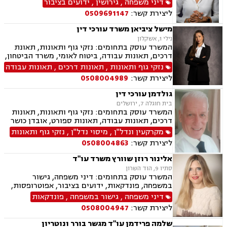
דיני משפחה
,
גירושין
,
ידועים בציבור
הורי, אפוטרופסות, ירושות וצוואות, גישור במשפחה,
ליצירת קשר:
0509691147
ליטיגציה, ייפוי כוח מתמשך
מישל ציביאן משרד עורכי דין
נילי 1, אשקלון
המשרד עוסק בתחומים: נזקי גוף ותאונות, תאונת
דרכים, תאונות עבודה, ביטוח לאומי, משרד הביטחון,
נכי צה"ל, נזקי רכוש, ירושות וצוואות, ייפוי כוח
נזקי גוף ותאונות
,
תאונות דרכים
,
תאונות עבודה
מתמשך, תאונות עקב רשלנות, תאונות תלמידים.
ליצירת קשר:
0508004989
גולדמן עורכי דין
בית חוגלה 7, ירושלים
המשרד עוסק בתחומים: נזקי גוף ותאונות, תאונות
דרכים, תאונות עבודה, תאונות ספורט, אובדן כושר
עבודה, תאונות עקב רשלנות, תביעות ביטוח ונזקי
מקרקעין ונדל"ן
,
מיסוי נדל"ן
,
נזקי גוף ותאונות
רכוש, ביטוח לאומי, רשלנות רפואית, מקרקעין
ליצירת קשר:
0508004863
ונדל"ן, אזרחות זרה ודרכון זר, דיני חוזים, דיני
ספורט, לשון הרע, ירושות וצוואות, מיסוי נדל"ן.
אלינור רוזן שוורץ משרד עו"ד
סתיו 9, הוד השרון
המשרד עוסק בתחומים: דיני משפחה, גישור
במשפחה, פונדקאות, ידועים בציבור, אפוטרופסות,
פונדקאות חו"ל גיאורגיה, גירושין, הורות חד מינית,
דיני משפחה
,
גישור במשפחה
,
פונדקאות
חלוקת רכוש, מעמד אישי, תיאום הורי, חטיפת ילדים,
ליצירת קשר:
0508004947
זמני שהות, ניכור הורי, עסקאות במתנה, ייפוי כוח
מתמשך, ירושות וצוואות.
שלמה פרידמן עו"ד מגשר בורר ונוטריון