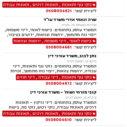
כוח מתמשך
נזקי גוף ותאונות
,
תאונות דרכים
,
תאונות עבודה
ליצירת קשר:
0508004921
שרה זנאתי אדרי משרד עו"ד
שדרות הגעתון 29, נהריה
המשרד עוסק בתחומים: ביטוח לאומי, דיני משפחה,
ייפוי כוח מתמשך, ירושות וצוואות, ידועים בציבור,
הסכמי ממון, גישור במשפחה, מזונות, אפוטרופסות,
ביטוח לאומי
,
דיני משפחה
,
ירושות וצוואות
משמורת, מקרקעין ונדל"ן, עסקאות מכר דירה, נזקי
ליצירת קשר:
0508004681
גוף ותאונות, תאונות דרכים, תאונות ספורט, תאונות
תלמידים,
נתן לבוב, משרד עורכי דין
פיקא 13, ראשון לציון
המשרד עוסק בתחומים: נזקי גוף ותאונות, דיני
עבודה, ירושות צוואות, ייפוי כוח מתמשך, זכויות
נשים בהריון ,לשון הרע
נזקי גוף ותאונות
,
דיני עבודה
,
דיני חוזים
ליצירת קשר:
0508004972
קובי מזרחי ושות' – משרד עורכי דין
פיק"א 13, ראשון לציון
המשרד עוסק בתחומים: דיני נזיקין – תאונות
דרכים, תאונות עבודה, נזקי רכוש, נזקי פח, ביטוח
לאומי – נכות מעבודה, נכות כללית, דיני עבודה –
נזקי גוף ותאונות
,
תאונות דרכים
,
תאונות עבודה
הטרדות מיניות במקום העבודה, התעמרות, הלנת
ליצירת קשר:
0508004610
שכר, משרד הביטחון, ליטיגציה אזרחית, ייפוי כוח
מתמשך, משפט מסחרי, צוואות, ירושות, הסכמי