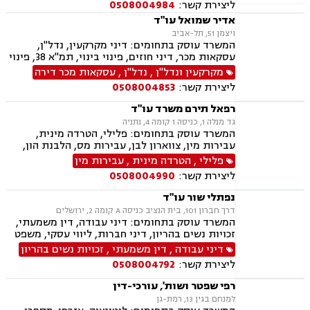
ליצירת קשר:
0508004984
אדיר שמואל עו"ד
ויצמן 51, תל-אביב
המשרד עוסק בתחומים: דיני מקרקעין, נדל"ן,
עסקאות מכר, דיני חוזים, פינוי בינוי, תמ"א 38, פינוי
מושכר, דיירות מוגנת, דיני עבודה, הוצאה לפועל,
מקרקעין ונדל"ן
,
נדל"ן
,
עסקאות מכר דירה
צוואות וירושות, ייפוי כוח מתמשך
ליצירת קשר:
0508004853
רפאל תירם משרד עו"ד
גד מנלה 1, כניסה 1 קומה 4, נתניה
המשרד עוסק בתחומים: פלילי, הטרדה מינית,
עבירות מין, צווארון לבן, עבירות מס, הלבנת הון,
אלימות במשפחה, עבירות סמים, ועדת שיחרורים,
פלילי
,
הטרדה מינית
,
עבירות מין
תעבורה, נהיגה בשכרות, שלילת רישיון נהיגה,
ליצירת קשר:
0508004990
פסילת רישיון מנהלית, המכון הרפואי לבטיחות
בדרכים, פשיטת רגל, הוצאה לפועל, דיני משפלה,
נפתלי שור עו"ד
הסכמי ממון, צוואות וירושות, יפוי כוח מתמשך
דרך חברון 101, בית הנציב כניסה A קומה 2, ירושלים
המשרד עוסק בתחומים: דיני עבודה, דין משמעתי,
זכויות נשים בהריון, דיני חברות, ליווי עסקי, משפט
מסחרי, משפט אזרחי, דיני חוזים, ייפוי כוח מתמשך
דיני עבודה
,
דין משמעתי
,
זכויות נשים בהריון
ירושות וצוואות.
ליצירת קשר:
0508004792
רפי שפטר ושות', עורכי-דין
למנחם בגין 13, רמת-גן