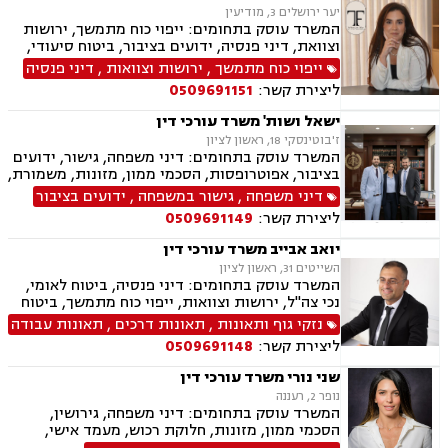
יער ירושלים 3, מודיעין
המשרד עוסק בתחומים: ייפוי כוח מתמשך, ירושות
וצוואת, דיני פנסיה, ידועים בציבור, ביטוח סיעודי,
תביעות ביטוח ונזקי רכוש
ייפוי כוח מתמשך
,
ירושות וצוואות
,
דיני פנסיה
ליצירת קשר:
0509691151
ישאל ושות' משרד עורכי דין
ז'בוטינסקי 18, ראשון לציון
המשרד עוסק בתחומים: דיני משפחה, גישור, ידועים
בציבור, אפוטרופסות, הסכמי ממון, מזונות, משמורת,
גירושין, טוען רבני, חלוקת רכוש, מעמד אישי, זמני
דיני משפחה
,
גישור במשפחה
,
ידועים בציבור
שהות, אומנה, ניכור הורי, מקרקעין ונדל"ן, ליקויי
ליצירת קשר:
0509691149
בניה, עסקאות מכר דירה, דיני חברות, מסחרי אזרחי,
צווי מניעה, הוצאה לפועל ירושות וצוואות, גישור
יואב אבייב משרד עורכי דין
עסקי, סכסוכי שכנים
השייטים 31, ראשון לציון
המשרד עוסק בתחומים: דיני פנסיה, ביטוח לאומי,
נכי צה"ל, ירושות וצוואות, ייפוי כוח מתמשך, ביטוח
סיעודי, תביעות ביטוח ונזקי רכוש, נזקי גוף ותאונות,
נזקי גוף ותאונות
,
תאונות דרכים
,
תאונות עבודה
תאונות דרכים, תאונות עבודה, בריאות הנפש, אובדן
ליצירת קשר:
0509691148
כושר עבודה, תאונות תלמידים, רשלנות רפואית.
שני נורי משרד עורכי דין
נופר 2, רעננה
המשרד עוסק בתחומים: דיני משפחה, גירושין,
הסכמי ממון, מזונות, חלוקת רכוש, מעמד אישי,
תיאום הורי, זמני שהות, אלימות במשפחה, ניכור