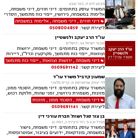
מבצע לוט 11, באר שבע
המשרד עוסק בתחומים: דיני חוזים, דיני משפחה,
אלימות במשפחה, גירושין, ייפוי כוח מתמשך, הסדרי
ראיה, מזונות, ירושות וצוואות, הסכמי ממון, גישור
דיני חוזים
,
דיני משפחה
,
אלימות במשפחה
במשפחה, חדלות פירעון, דיני עבודה, זכויות נשים
ליצירת קשר:
0508004859
בהריון, עסקאות מכר דירה
עו"ד הרב יעקב ולנשטיין
שבטי ישראל 54, ירושלים
המשרד עוסק בתחומים: דיני משפחה, ירושות
וצוואות, ייפוי כוח מתמשך, מקרקעין ונדל"ן, דיירות
מוגנת, עסקאות מכר דירה
דיני משפחה
,
ירושות וצוואות
,
ייפוי כוח מתמשך
ליצירת קשר:
0509691142
שמעון קדביל משרד עו"ד
לוי יצחק שניאורסון 11, קרית מלאכי
המשרד עוסק בתחומים: דיני משפחה, הסכמי ממון,
מזונות, משמורת גירושין, זמני שהות, חלוקת רכוש,
מעמד אישי, ניכור הורי, העברת בין דורית, ירושות
דיני משפחה
,
הסכמי ממון
,
מזונות
וצוואות, ייפוי כוח מתמשך, דיני חוזים, נדל"ן
ליצירת קשר:
0509691141
ומקרקעין, עסקאות מכר דירה, פינוי מושכר
בן צור סגל ושות' חברת עורכי דין
מגדל ש.א.פ. רח' היצירה 3, רמת-גן
המשרד עוסק בתחומים: דיני משפחה, גישור
במשפחה, פונדקאות, ידועים בציבור, אפוטרופסות,
הסכמי ממון, אבהות, מזונות, החזקת ילדים, גירושין,