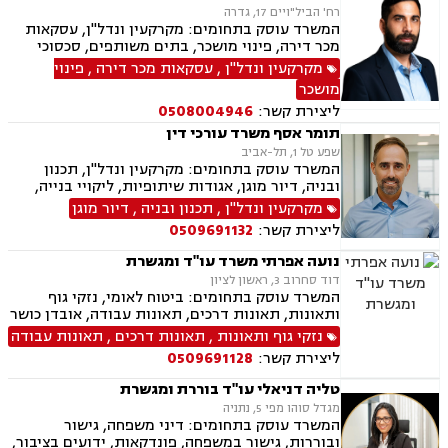
רח' הביל"ויים 17, גדרה
המשרד עוסק בתחומים: מקרקעין ונדל"ן, עסקאות
מכר דירה, פינוי מושכר, בתים משותפים, סכסוכי
שכנים, ירושות וצוואות, אזרחי מסחרי, הוצאה לפועל,
מקרקעין ונדל"ן
,
עסקאות מכר דירה
,
פינוי
גביית חובות
מושכר
ליצירת קשר:
0508004946
תומר אסף משרד עורכי דין
שפע טל 1, תל-אביב
המשרד עוסק בתחומים: מקרקעין ונדל"ן, תכנון
ובניה, דיור מוגן, אגודות שיתופיות, ליקויי בנייה,
מושבים וקיבוצים, פינוי בינוי, קבוצות רכישה,
מקרקעין ונדל"ן
,
תכנון ובניה
,
דיור מוגן
עסקאות מכר דירה, פינוי מושכר, הפקעת קרקעות,
ליצירת קשר:
0509691132
מגרשים לבניה, דיירות מוגנת, נחלות ומשקים
במושבים, רשות מקרקעי ישראל, צווי הריסה, רישום
נועה אפרתי משרד עו"ד ומגשרת
קבלנים, בתים משותפים, נדל"ן ביהודה ושומרון,
דוד סחרוב 3, ראשון לציון
ייפוי כוח מתמשך, ירושות וצואות
המשרד עוסק בתחומים: ביטוח לאומי, נזקי גוף
ותאונות, תאונות דרכים, תאונות עבודה, אובדן כושר
עבודה, תאונות תלמידים, תאונות עקב רשלנות,
נזקי גוף ותאונות
,
תאונות דרכים
,
תאונות עבודה
רשלנות רפואית, רשלנות רפואית- הריון ולידה,
ליצירת קשר:
0509691128
רשלנות רפואית - רפואת שיניים, צבא ומשרד
הבטחון, נכי צה"ל, משפט צבאי.
טליה דניאלי עו"ד בוררת ומגשרת
מגדל סוהו מפי 5, נתניה
המשרד עוסק בתחומים: דיני משפחה, גישור
ובוררות, גישור במשפחה, פונדקאות, ידועים בציבור,