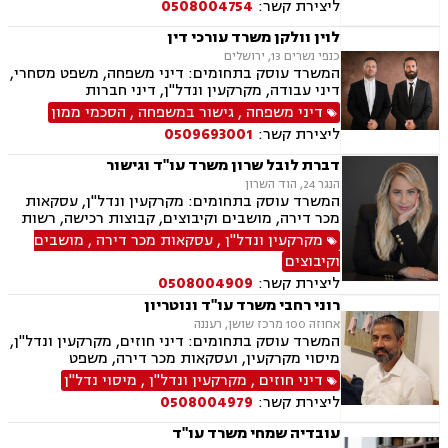
ליצירת קשר:
0508004754
פינוי מושכר, עסקאות מכר דירה, מגרשים לבניה,
נחלות ומשקים במושבים, רשות מקרקעי ישראל,
לוין וולקן משרד עורכי דין
העברה בין דורית, בן ממשיך, נזקי גוף ותאונות,
כנפי נשרים 13, ירושלים
תאונות דרכים, תאונות עבודה, תאונות תלמידים,
המשרד עוסק בתחומים: דיני משפחה, משפט מסחרי,
אובדן כושר עבודה, תאונות עקב רשלנות.
דיני עבודה, מקרקעין ונדל"ן, דיני חברות
דיני משפחה
,
גישור במשפחה
,
הסכמי ממון
ליצירת קשר:
0509693001
דברת לובל שרון משרד עו"ד וגישור
הנגר 24, הוד השרון
המשרד עוסק בתחומים: מקרקעין ונדל"ן, עסקאות
מכר דירה, מושבים וקיבוצים, קבוצות רכישה, רשות
מקרקעי ישראל, בתים משותפים, מיסוי נדלן, ייפוי
מקרקעין ונדל"ן
,
עסקאות מכר דירה
,
מושבים
כוח מתמשך, ירושות וצוואות, גישור, הסכמי ממון,
וקיבוצים
העברה בין דורית.
ליצירת קשר:
0508004909
רוני רחבי משרד עו"ד ונוטריון
אחוזה 100 מרכז שושן, רעננה
המשרד עוסק בתחומים: דיני חוזים, מקרקעין ונדל"ן,
מיסוי מקרקעין, ועסקאות מכר דירה, משפט
אזרחי-מסחרי, ייפוי כוח מתמשך, ירושות וצוואות,
דיני חוזים
,
מקרקעין ונדל"ן
,
מיסוי נדל"ן
דיני עבודה, דיני משפחה, הסכמי ממון, נזקי גוף
ליצירת קשר:
0508004979
ותאונות, נוטריון.
עובדיה שמחי משרד עו"ד