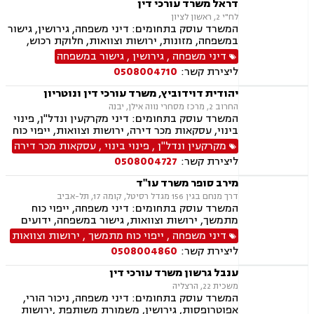
דראל משרד עורכי דין
ממון, הסכמי פרידה
לח"י 2, ראשון לציון
המשרד עוסק בתחומים: דיני משפחה, גירושין, גישור
במשפחה, מזונות, ירושות וצוואות, חלוקת רכוש,
חטיפת ילדים, ידועים בציבור, הורות חד מינית,
דיני משפחה
,
גירושין
,
גישור במשפחה
משמורת
ליצירת קשר:
0508004710
יהודית דוידוביץ, משרד עורכי דין ונוטריון
החרוב 2, מרכז מסחרי נווה אילן, יבנה
המשרד עוסק בתחומים: דיני מקרקעין ונדל"ן, פינוי
בינוי, עסקאות מכר דירה, ירושות וצוואות, ייפוי כוח
מתמשך, מיסוי נדל"ן, תמ"א 38, הסכמי ממון,
מקרקעין ונדל"ן
,
פינוי בינוי
,
עסקאות מכר דירה
מושבים וקיבוצים, מגרשים לבניה.
ליצירת קשר:
0508004727
מירב סופר משרד עו"ד
דרך מנחם בגין 156 מגדל רסיטל, קומה 17, תל-אביב
המשרד עוסק בתחומים: דיני משפחה, ייפוי כוח
מתמשך, ירושות וצוואות, גישור במשפחה, ידועים
בציבור, אפוטרופסות, הסכמי ממון, תביעות אבהות,
דיני משפחה
,
ייפוי כוח מתמשך
,
ירושות וצוואות
מזונות, גירושין, משמורת משותפת, הורות חד
ליצירת קשר:
0508004860
מינית, נשואים אזרחיים, טוען רבני, חלוקת רכוש,
מעמד אישי, תיאום הורי, ניכור הורי, זמני שהות
ענבל גרשון משרד עורכי דין
משכית 22, הרצליה
המשרד עוסק בתחומים: דיני משפחה, ניכור הורי,
אפוטרופסות, גירושין, משמורת משותפת ,ירושות