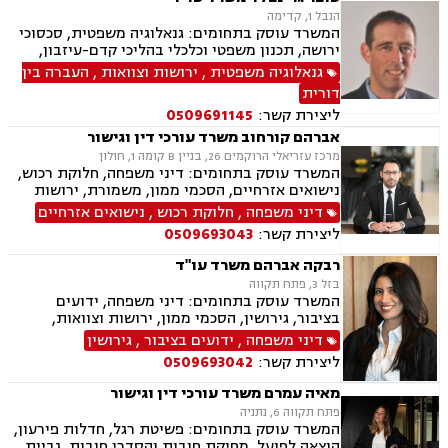
הנבל 1, קדימה
המשרד עוסק בתחומים: גנאלוגיה משפטית, סכסוכי
ירושה, תכנון משפטי וכלכלי בהליכי קדם-עיזבון,
ובהעברה בין-דורית
גנאלוגיה משפטית
,
ירושות וצוואות
,
העברה בין
דורית
ליצירת קשר:
0509691145
אברהם קורחוב משרד עורכי דין וגישור
מרכז עזריאלי הרוקמים 26, בניין B קומה 1, חולון
המשרד עוסק בתחומים: דיני משפחה, חלוקת רכוש,
נישואים אזרחיים, הסכמי ממון, משמורת, ירושות
וצוואות, גירושין, זמני שהות, מזונות, ידועים בציבור,
דיני משפחה
,
חלוקת רכוש
,
נישואים אזרחיים
גישור ובוררות, גישור במשפחה, תיאום הורי, ניכור
ליצירת קשר:
0509693043
הורי, כתובה, אבהות, מעמד אישי, עסקאות מתנה.
רבקה אברהם משרד עו"ד
בזל 3, פתח תקווה
המשרד עוסק בתחומים: דיני משפחה, ידועים
בציבור, גירושין, הסכמי ממון, ירושות וצוואות,
אבהות, מזונות, משמורת, חוק הנוער, חלוקת רכוש,
דיני משפחה
,
ידועים בציבור
,
גירושין
זמני שהות, החזקת ילדים, ניכור הורי, אומנה, משפט
ליצירת קשר:
0509693042
אזרחי, דיני חוזים, פלילי
מאיה עמרם משרד עורכי דין וגישור
פתח תקווה 6, נתניה
המשרד עוסק בתחומים: פשיטת רגל, חדלות פירעון,
הוצאה לפועל, מחיקת חובות והסדרי חובות, גביית