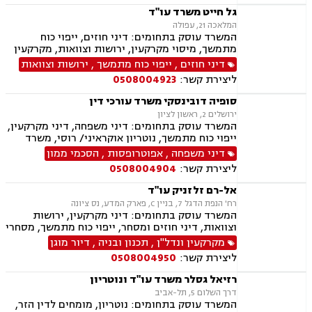
גל חייט משרד עו"ד
המלאכה 21, עפולה
המשרד עוסק בתחומים: דיני חוזים, ייפוי כוח
מתמשך, מיסוי מקרקעין, ירושות וצוואות, מקרקעין
ונדל"ן, עסקאות מכר דירה, נדל"ן מסחרי, הסכמי
דיני חוזים
,
ייפוי כוח מתמשך
,
ירושות וצוואות
ממון
ליצירת קשר:
0508004923
סופיה דובינסקי משרד עורכי דין
ירושלים 2, ראשון לציון
המשרד עוסק בתחומים: דיני משפחה, דיני מקרקעין,
ייפוי כוח מתמשך, נוטריון אוקראיני/ רוסי, משרד
הפנים, ירושות וצוואות, מומחים לדין הזר
דיני משפחה
,
אפוטרופסות
,
הסכמי ממון
ליצירת קשר:
0508004904
אל-רם זלזניק עו"ד
רח' הנפת הדגל 7, בניין C, פארק המדע, נס ציונה
המשרד עוסק בתחומים: דיני מקרקעין, ירושות
וצוואות, דיני חוזים ומסחר, ייפוי כוח מתמשך, מסחרי
אזרחי
מקרקעין ונדל"ן
,
תכנון ובניה
,
דיור מוגן
ליצירת קשר:
0508004950
רזיאל גסלר משרד עו"ד ונוטריון
דרך השלום 5, תל-אביב
המשרד עוסק בתחומים: נוטריון, מומחים לדין הזר,