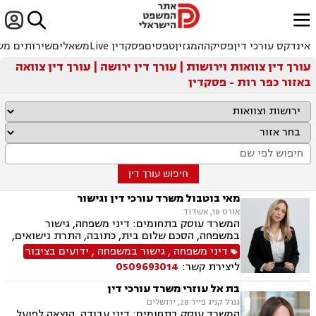


ﱐ
אינדקס עורכי דין
פסיקה
המגזין
טפסים
פסקדין Live
משאלים
שירותים מש
עורך דין צוואות וירושות | עורך דין ירושה | עורך דין צוואה
באזור כפר רות - פסקדין
חיפוש עורך דין
מאי בוטבול משרד עורכי דין וגישור
אורט 18, אשדוד
המשרד עוסק בתחומים: דיני משפחה, גישור
במשפחה, הסכם שלום בית, כתובה, התרת נישואים,
ידועים בציבור, אפוטרופסות, הסכמי ממון, מזונות,
דיני משפחה
,
גישור במשפחה
,
ידועים בציבור
גירושין, הורות חד מינית, נישואים אזרחיים, חלוקת
ליצירת קשר:
0509693014
רכוש, תיאום הורי, זמני שהות (החזקת ילדים), ניכור
הורי, ייפוי כוח מתמשך, ירושות וצוואות
בת אל עוזרי משרד עורכי דין
גנרל קניג פייר 28, ירושלים
המשרד עוסק בתחומים: דיני עבודה, הוצאה לפועל,