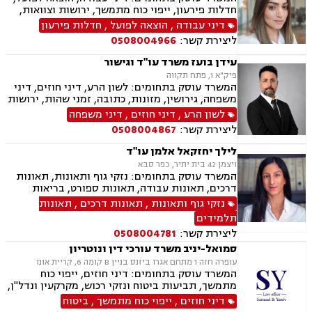
חדלות פירעון, ייפוי כוח מתמשך, ירושות וצוואות,
ביטוח לאומי
דיני עבודה
,
הוצאה לפועל
,
חדלות פירעון
ליצירת קשר:
0508004966
עידן בועז משרד עו"ד וגישור
פיק"א 1, פתח תקווה
המשרד עוסק בתחומים: לשון הרע, דיני חוזים, דיני
משפחה, גירושין, מזונות, כתובה, זמני שהות, ירושות
וצוואת, הסכמי ממון, ייפוי כוח מתמשך, חלוקת רכוש,
לשון הרע
,
דיני חוזים
,
דיני משפחה
ידועים בציבור, אפוטרופסות, צווי הרחקה, הגנת
ליצירת קשר:
0508004867
הפרטיות, פינוי מושכר, מקרקעין ונדל"ן, עסקאות
מכר דירה.
לילך יחזקאל אלמן עו"ד
ויצמן 42 בית יתיר, כפר סבא
המשרד עוסק בתחומים: נזקי גוף ותאונות, תאונות
דרכים, תאונות עבודה, תאונות ספורט, בריאות
הנפש, אובדן כושר עבודה, תאונות תלמידים, תאונות
נזקי גוף ותאונות
,
תאונות דרכים
,
תאונות
עקב רשלנות, ביטוח לאומי, ייפוי כוח מתמשך,
תלמידים
ירושות וצוואת
ליצירת קשר:
0508004781
סמואל-יניב משרד עורכי דין ונוטריון
עופרה חזה 1 מתחם אגרו ביזנס בניין B קומה 6, קריית אונו
המשרד עוסק בתחומים: דיני חוזים, ייפוי כוח
מתמשך, תביעות ביטוח ונזקי רכוש, מקרקעין ונדל"ן,
תמ"א 38, לשון הרע, ירושות וצוואות, מושבים
דיני חוזים
,
ייפוי כוח מתמשך
,
ביטוח
וקיבוצים, קבוצות רכישה, ליקוי בניה, פינוי בינוי,