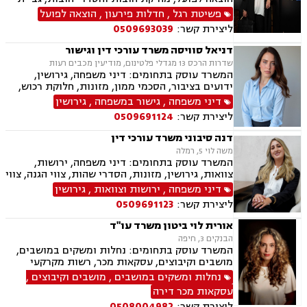
חובות, ירושות וצוואות, ייפוי כוח מתמשך, דיני
פשיטת רגל
,
חדלות פירעון
,
הוצאה לפועל
חברות, פירוקים והקפאת הליכים, מיזוגים ורכישות,
ליצירת קשר:
0509693039
ליווי עסקי, ליווי מיזמי סטרטאפ.
דניאל סוויסה משרד עורכי דין וגישור
שדרות הרכס 13 מגדלי פלטינום, מודיעין מכבים רעות
המשרד עוסק בתחומים: דיני משפחה, גירושין,
ידועים בציבור, הסכמי ממון, מזונות, חלוקת רכוש,
מעמד אישי, תיאום הורי, זמני שהות (החזקת ילדים),
דיני משפחה
,
גישור במשפחה
,
גירושין
אלימות במשפחה, ניכור הורי, אפוטרופסות, ירושות
ליצירת קשר:
0509691124
וצוואות, גישור במשפחה, ליטיגציה, ייפוי כוח
מתמשך.
דנה סיבוני משרד עורכי דין
משה לוי 5, רמלה
המשרד עוסק בתחומים: דיני משפחה, ירושות,
צוואות, גירושין, מזונות, הסדרי שהות, צווי הגנה, צווי
מניעה, הסכמי ממון, עריכת הסכמים משפטיים,
דיני משפחה
,
ירושות וצוואות
,
גירושין
אפוטרופסות, חלוקת רכוש, מעמד אישי, ייפוי כוח
ליצירת קשר:
0509691123
מתמשך.
אורית לוי ביטון משרד עו"ד
הבנקים 3, חיפה
המשרד עוסק בתחומים: נחלות ומשקים במושבים,
מושבים וקיבוצים, עסקאות מכר, רשות מקרקעי
ישראל, מיסוי מקרקעין, הסדרת נחלות, עסקאות
נחלות ומשקים במושבים
,
מושבים וקיבוצים
,
פל"ח (פעילות לא חקלאית), ייפוי כוח מתמשך,
עסקאות מכר דירה
ירושות וצוואות.
ליצירת קשר:
0508004982