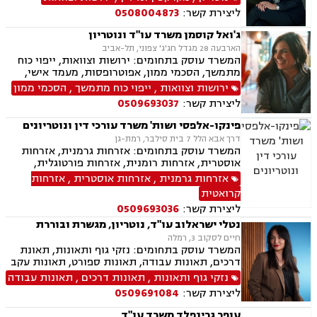
ליצירת קשר:
0508004873
ג'ואל קוסמן משרד עו"ד ונוטריון
הארבעה 28 מגדל חג'ג' צפוני, תל-אביב
המשרד עוסק בתחומים: ירושות וצוואות, ייפוי כוח
מתמשך, הסכמי ממון, אפוטרופסות, מעמד אישי,
ידועים בציבור, אבהות, חלוקת רכוש, דיני עליה, דיני
ירושות וצוואות
,
ייפוי כוח מתמשך
,
הסכמי ממון
מקרקעין, עסקאות מכר דירה מקבלן או יד שניה,
ליצירת קשר:
0509693037
מיסוי מקרקעין, נוטריון עברית צרפתית אנגלית.
פינקו-אלפסי ושות' משרד עורכי דין ונוטריונים
דרך אבא הלל 7 בית סילבר, רמת-גן
המשרד עוסק בתחומים: אזרחות גרמנית, אזרחות
אוסטרית, אזרחות רומנית, אזרחות פורטוגלית,
אזרחות מרוקאית, אזרחות קרואטית, אזרחות
אזרחות גרמנית
,
אזרחות אוסטרית
,
אזרחות
ספרדית, אזרחות צ'כית, ייפוי כוח מתמשך, נוטריון,
קרואטית
ירושות וצוואות, תמ"א 38
ליצירת קשר:
0509693036
נטלי ישראלוב עו"ד, נוטריון, מגשרת ובוררת
חיים לסקוב 3, רמלה
המשרד עוסק בתחומים: נזקי גוף ותאונות, תאונת
דרכים, תאונות עבודה, תאונות ספורט, תאונות עקב
רשלנות, תאונות תלמידים, ביטוח לאומי, גישור,
נזקי גוף ותאונות
,
תאונות דרכים
,
תאונות עבודה
רשלנות רפואית הריון ולידה, ירושות וצוואות, ייפוי
ליצירת קשר:
0509691084
כוח מתמשך, ביטוח סיעודי, נפגעי עבירה, בריאות
הנפש,
עופר גרינפלד משרד עו"ד