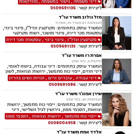
דיני משפחה
,
גישור במשפחה
,
פונדקאות
הורות חד מינית, נישואים אזרחיים, חוק הנוער,
ליצירת קשר:
0509691136
אימוץ, חלוקת רכוש, מעמד אישי, תיאום הורי, חטיפת
ילדים, זמני שהות, אומנה, ניכור הורי, עסקאות
מזל גולוב משרד עו"ד
מתנה, ירושות וצוואות, ייפוי כוח מתמשך
העצמאות 87 משרד 29, אשדוד
המשרד עוסק בתחומים: מקרקעין ונדל"ן, פינוי בינוי,
עסקאות מכר דירה, פינוי מושכר, רשות מקרקעי
ישראל, בתים משותפים, ירושות וצוואות, ייפוי כוח
מקרקעין ונדל"ן
,
פינוי בינוי
,
עסקאות מכר דירה
מתמשך, ייצוג רכישה מקבלן (יד ראשונה), חוזים,
ליצירת קשר:
0509691135
הסכמי ממון
אפרת רז משרד עו"ד
התקווה 4, באר שבע
המשרד עוסק בתחומים: דיני עבודה, ביטוח לאומי,
דיני חוזים, ייפוי כוח מתמשך, ירושות וצוואות, לשון
הרע, מקרקעין ונדל"ן, נזקי גוף ותאונות
דיני עבודה
,
עובדים זרים
,
זכויות נשים בהריון
ליצירת קשר:
0509691086
שירן אפנג'ר משרד עו"ד
העצמאות 40, באר שבע
המשרד עוסק בתחומים: ייפוי כוח מתמשך, ירושות
וצוואות, הסכמי ממון, גירושין לגיל השלישי, דיני
חוזים, מקרקעין ונדל"ן, ליקויי בנייה, עסקאות מכר
ייפוי כוח מתמשך
,
ירושות וצוואות
,
הסכמי ממון
דירה, פינוי מושכר, משפט אזרחי, חדלות פירעון
ליצירת קשר:
0508004958
אלדד אמת משרד עו"ד