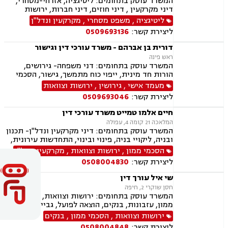
המשרד עוסק בתחומים: ליטיגציה, אזרחי-מסחרי,
דיני מקרקעין , דיני חוזים, דיני חברות, ירושות
וצוואות, לשון הרע, קניין רוחני, מכרזים
ליטיגציה
,
משפט מסחרי
,
מקרקעין ונדל"ן
ליצירת קשר:
0509693136
דורית בן אברהם - משרד עורכי דין וגישור
ראש פינה
המשרד עוסק בתחומים: דני משפחה- גירושים,
הורות חד מינית, ייפוי כוח מתמשך, גישור, הסכמי
ממון, צוואות וירושות, חלוקת רכוש. פלילי- עבירות
מעמד אישי
,
גירושין
,
ירושות וצוואות
מין וסמים, אלימות במשפחה ותעבורה
ליצירת קשר:
0509693046
חיים אלמו טמייט משרד עורכי דין
המלאכה 21 קומה 4, עפולה
המשרד עוסק בתחומים: דיני מקרקעין ונדל"ן- תכנון
ובניה, ליקויי בניה, פינוי ובינוי, התחדשות עירונית,
תמ"א 38 ובתים משותפים, הסכמי ממון, ירושות
הסכמי ממון
,
ירושות וצוואות
,
מקרקעין ונדל"ן
וצוואות, ייפוי כוח מתמשך, הדין האתיופי, דיני
ליצירת קשר:
0508004830
חוזים, נוטריון.
שי איל עורך דין
חסן שוקרי 2, חיפה
המשרד עוסק בתחומים: ירושות וצוואות, הסכמי
ממון, עזבונות, בנקים, הוצאה לפועל, גביית חובות,
חדלות פירעון, פינוי מושכר, נזקי גוף ותאונות,
ירושות וצוואות
,
הסכמי ממון
,
בנקים
תאונות דרכים, מקרקעין ונדל"ן, עסקאות מכר דירה
ליצירת קשר:
0508004848