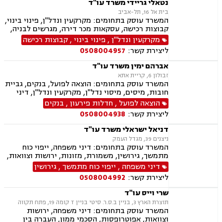
נטאלי גריידי משרד עו"ד
בית אל 16, תל-אביב
המשרד עוסק בתחומים: מקרקעין ונדל"ן, פינוי בינוי,
קבוצות רכישה, עסקאות מכר דירה, מגרשים לבניה,
רשות מקרקעי ישראל, בתים משותפים, נדל"ן
מקרקעין ונדל"ן
,
פינוי בינוי
,
קבוצות רכישה
ביהודה ושומרון, מיסוי נדל"ן, היטל השבחה, מיסוי
ליצירת קשר:
0508004957
עירוני, ירושות וצוואות, ייפוי כוח מתמשך
אברהם ימין משרד עו"ד
זבולון 6, קריית אתא
המשרד עוסק בתחומים: הוצאה לפועל, בנקים, גביית
חובות, מיסים, מיסוי נדל"ן, מקרקעין ונדל"ן, דיני
משפחה, מזונות, ביטוח לאומי, ירושות וצוואות, ייפוי
הוצאה לפועל
,
חדלות פירעון
,
בנקים
כוח מתמשך, חדלות פירעון.
ליצירת קשר:
0508004938
דניאל ישראלי משרד עו"ד
ניצנים 39, מגדל העמק
המשרד עוסק בתחומים: דיני משפחה, ייפוי כוח
מתמשך, גירושין, משמורת, מזונות, ירושות וצוואות,
ידועים בציבור, אפוטרופסות, הסכמי ממון, אבהות,
דיני משפחה
,
ייפוי כוח מתמשך
,
גירושין
הורות חד מינית, נישואים אזרחיים, חלוקת רכוש,
ליצירת קשר:
0508004992
תיאום הורי, חטיפת ילדים, זמני שהות, ניכור הורי,
העברנ בין דורית, גישור
שרי וייס עו"ד
תוצרת הארץ 3, בניין ב.ס.ר. סיטי בניין T קומה 19, פתח תקווה
המשרד עוסק בתחומים: דיני משפחה, ירושות
וצוואות, אפוטרופסות, הסכמי ממון, העברה בין