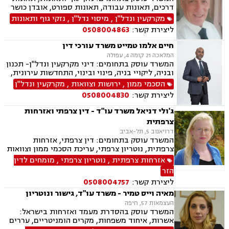
דרכים, תאונות עבודה, תאונות ספורט, אובדן כושר
עבודה, תאונות עקב רשלנות, תביעות ביטוח ונזקי
מקרקעין ונדל"ן
,
מיסוי נדל"ן
,
נזקי גוף ותאונות
רכוש, ביטוח לאומי, רשלנות רפואית, מקרקעין
ליצירת קשר:
0508004863
ונדל"ן, אזרחות זרה ודרכון זר, דיני חוזים, דיני
ספורט, לשון הרע, ירושות וצוואות, מיסוי נדל"ן.
חיים אלמו טמייט משרד עורכי דין
המלאכה 21 קומה 4, עפולה
המשרד עוסק בתחומים: דיני מקרקעין ונדל"ן- תכנון
ובניה, ליקויי בניה, פינוי ובינוי, התחדשות עירונית,
תמ"א 38 ובתים משותפים, הסכמי ממון, ירושות
הסכמי ממון
,
ירושות וצוואות
,
מקרקעין ונדל"ן
וצוואות, ייפוי כוח מתמשך, הדין האתיופי, דיני
ליצירת קשר:
0508004830
חוזים, נוטריון.
ג'ולי דניאל משרד עו"ד - דין צרפתי ואזרחות
צרפתית
דרויאנוב 5, תל-אביב
המשרד עוסק בתחומים: דין צרפתי, אזרחות
צרפתית, נוטריון צרפתי, עריכת הסכמי ממון וצוואות
בצרפתית
אזרחות צרפתית
,
נוטריון צרפתי
,
מומחים לדין
הזר
ליצירת קשר:
0508004757
מאיה וייס טמיר - משרד עו"ד, גישור ונוטריון
העצמאות 57, חיפה
המשרד עוסק בהסדרת מעמד ואזרחות בישראל:
אשרות, איחוד משפחות, מקרים הומניטריים, עררים