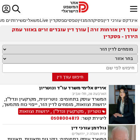


ﱐ
אינדקס עורכי דין
פסיקה
המגזין
טפסים
פסקדין Live
משאלים
שירותים מש
עורך דין אזרחות זרה | עורך דין עובדים זרים באזור עמק
הירדן - פסקדין
חיפוש עורך דין
איריס אלימי משרד עו"ד ונוטריון
הארבעה 28, תל-אביב
המשרד עוסק בתחומים: נוטריונית, מקרקעין ונדל"ן,
ירושות וצוואות, מומחים לדין הזר, ייפוי כוח מתמשך,
מיסים, תמ"א 38, אזרחות זרה ודרכון זר.
נוטריון
,
מקרקעין ונדל"ן
,
ירושות וצוואות
ליצירת קשר:
0508004873
גולדמן עורכי דין
בית חוגלה 7, ירושלים
המשרד עוסק בתחומים: נזקי גוף ותאונות, תאונות