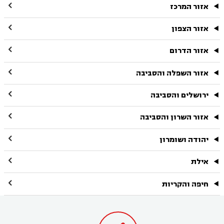

אזור המרכז

אזור הצפון

אזור הדרום

אזור השפלה והסביבה

ירושלים והסביבה

אזור השרון והסביבה

יהודה ושומרון

אילת

חיפה והקריות