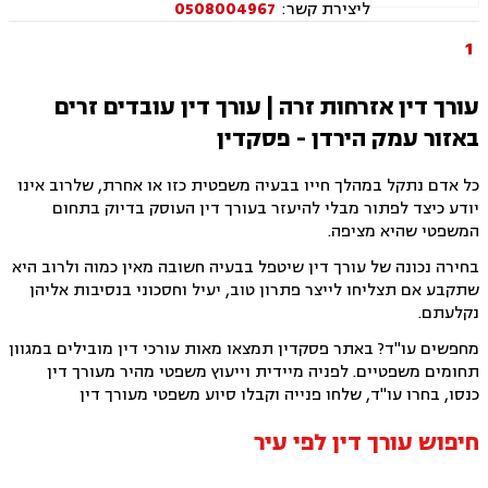
ליצירת קשר:
0508004967
משפחה, ייפוי כוח מתמשך, גירושין, חלוקת רכוש,
ירושות וצוואות
1
עורך דין אזרחות זרה | עורך דין עובדים זרים
באזור עמק הירדן - פסקדין
כל אדם נתקל במהלך חייו בבעיה משפטית כזו או אחרת, שלרוב אינו
יודע כיצד לפתור מבלי להיעזר בעורך דין העוסק בדיוק בתחום
המשפטי שהיא מציפה.
בחירה נכונה של עורך דין שיטפל בבעיה חשובה מאין כמוה ולרוב היא
שתקבע אם תצליחו לייצר פתרון טוב, יעיל וחסכוני בנסיבות אליהן
נקלעתם.
מחפשים עו"ד? באתר פסקדין תמצאו מאות עורכי דין מובילים במגוון
תחומים משפטיים. לפניה מיידית וייעוץ משפטי מהיר מעורך דין
כנסו, בחרו עו"ד, שלחו פנייה וקבלו סיוע משפטי מעורך דין
חיפוש עורך דין לפי עיר