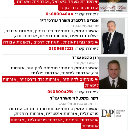
לבית הדין לעררים ועתירות מנהליות מול רשות
הסדרת מעמד בישראל
,
אזרחויות ואשרות
,
האוכלוסין וההגירה, לצד נזיקין, ביטוח לאומי, נוטריון,
אזרחות זרה ודרכון זר
צוואות וייפוי כוח מתמשך.
ליצירת קשר:
0508004844
אפרים גלסברג משרד עורכי דין
שד' המגינים 64, חיפה
המשרד עוסק בתחומים: דיני נזיקין, תאונות עבודה,
רשלנות רפואית, אזרחות רומנית, אזרחות זרה,
ביטוח לאומי, משפט אזרחי, תאונות דרכים.
נזקי גוף ותאונות
,
תאונות דרכים
,
תאונות עבודה
ליצירת קשר:
0509697223
רון כהנא עו"ד
התאנה 9/33, נשר
המשרד עוסק בתחום: מומחים לדין הזר, אזרחות
זרה, אזרחות ליטאית, אזרחות פולנית
מומחים לדין הזר
,
אזרחות זרה ודרכון זר
,
אזרחות
ליטאית
ליצירת קשר:
0508004235
דקר, פקס, לוי משרד עו"ד
דרך מנחם בגין 11, תל-אביב
המשרד עוסק בתחומים: אזרחות גרמנית, אזרחות
פורטוגלית, אזרחות אוסטרית, אזרחות רומנית,
אזרחות בריטית, אזרחות ספרדית, אזרחות בולגרית,
אזרחות גרמנית
,
אזרחות פורטוגלית
,
אזרחות
אזרחות ליטאית, אזרחות צרפתית, אזרחות זרה, דיני
אוסטרית
הגירה- מקלט מדיני , הגירה , משרד הפנים, דיני