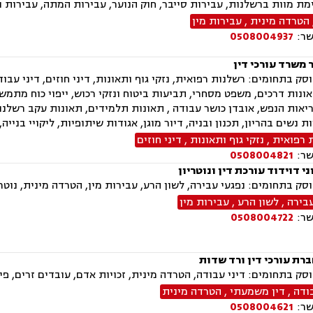
מת מוות ברשלנות, עבירות סייבר, חוק הנוער, עבירות המתה, עבירות נ
הטרדה מינית
,
עבירות מין
שר:
0508004937
 משרד עורכי דין
ק בתחומים: רשלנות רפואית, נזקי גוף ותאונות, דיני חוזים, דיני עבודה
ונות דרכים, משפט מסחרי, תביעות ביטוח ונזקי רכוש, ייפוי כוח מתמשך,
יאות הנפש, אובדן כושר עבודה , תאונות תלמידים, תאונות עקב רשלנות
ות נשים בהריון, תכנון ובניה, דיור מוגן, אגודות שיתופיות, ליקויי בנייה,
 רפואית
,
נזקי גוף ותאונות
,
דיני חוזים
שר:
0508004821
י דוידוד עורכת דין ונוטריון
ק בתחומים: נפגעי עבירה, לשון הרע, עבירות מין, הטרדה מינית, נוטרי
עבירה
,
לשון הרע
,
עבירות מין
שר:
0508004722
ברת עורכי דין ורד שדות
ק בתחומים: דיני עבודה, הטרדה מינית, זכויות אדם, עובדים זרים, פי
ודה
,
דין משמעתי
,
הטרדה מינית
שר:
0508004621