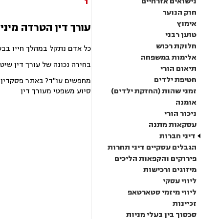
1
נישואים אזרחיים
חוק הנוער
אימוץ
עורך דין הטרדה מינית
טוען רבני
חלוקת רכוש
כל אדם נתקל במהלך חייו בבע
אלימות במשפחה
בחירה נכונה של עורך דין שיט
תיאום הורי
חטיפת ילדים
מחפשים עו"ד? באתר פסקדין תמ
זמני שהות (החזקת ילדים)
סיוע משפטי מעורך דין
אומנה
ניכור הורי
עסקאות מתנה
דיני חברות
הגבלים עסקיים דיני תחרות
פירוקים והקפאות הליכים
מיזוגים ורכישות
ליווי עסקי
ליווי מיזמי סטארטאפ
זכיינות
סכסוך בין בעלי מניות