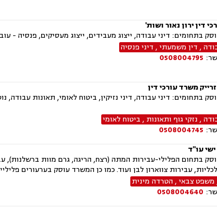
י דין ירון נאור ושות'
ק בתחומים: דיני עבודה, ייצוג מעבידים, ייצוג מעסיקים, פנסיה - עוב
ודה
,
דין משמעתי
,
דיני פנסיה
שר:
0508004795
זרייק משרד עורכי דין
ק בתחומים: דיני עבודה, דיני נזיקין, ביטוח לאומי, תאונות עבודה, נו
ודה
,
נזקי גוף ותאונות
,
ביטוח לאומי
שר:
0508004745
ישי עו"ד
ק בתחום הפלילי-עבירות המתה (רצח, הריגה, גרם מוות ברשלנות), עבי
כליות, עבירות צווארון לבן ועוד. כמו כן המשרד עוסק בערעורים פלילי
משפט צבאי
,
הטרדה מינית
שר:
0508004640