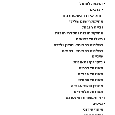
הוצאה לפועל
בנקים
חוק עידוד השקעת הון
מחיקת רישום שלילי
גביית חובות
מחיקת חובות והסדרי חובות
רשלנות רפואית
רשלנות רפואית- הריון ולידה
רשלנות רפואית - רפואת
שיניים
נזקי גוף ותאונות
תאונות דרכים
תאונות עבודה
תאונות ספורט
אובדן כושר עבודה
תאונות תלמידים
דיני תקשורת ואינטרנט
מיסים
מיסוי עירוני