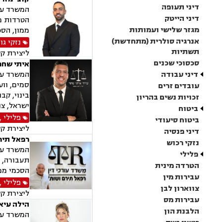
דיני תעופה
המשרד עוס
דיני הייטק
הטרדות מי
מגזר שלישי ועמותות
ממון, הסכ
אנרגיה סולרית (מתחדשת)
נזקי גו
תשתיות
ליצירת ק
סכסוכי שכנים
איתי שחר
דיני עבודה
המשרד עוס
סמים, וועד
עובדים זרים
בינוי, קב
זכויות נשים בהריון
ישראל, צו
ביטוח
פלילי
,
ביטוח סיעודי
ליצירת ק
דיני פנסיה
רפאל תיר
נזקי רכוש
המשרד עוס
פלילי
תעבורה, נ
הטרדה מינית
הסכמי ממו
עבירות מין
פלילי
,
צווארון לבן
ליצירת ק
עבירות מס
הילה עיא
הלבנת הון
המשרד עוס