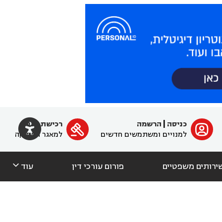

כניסה
|
הרשמה
רכישת מנוי
ﱐ

למנויים ומשתמשים חדשים
למאגר הפסיקה

ירותים משפטיים
פורום עורכי דין
עוד