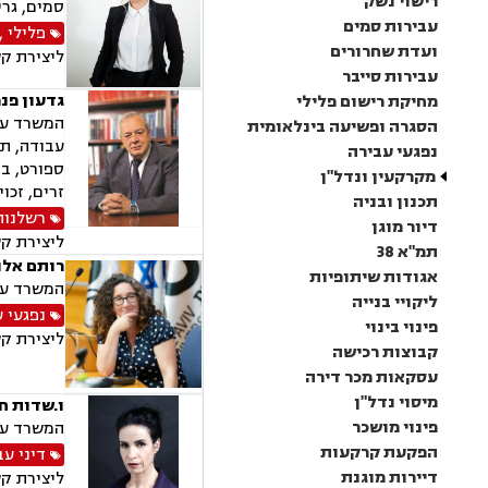
רישוי נשק
סמים, גרי
עבירות סמים
פלילי
,
ועדת שחרורים
ליצירת ק
עבירות סייבר
גדעון פנר
מחיקת רישום פלילי
המשרד עוס
הסגרה ופשיעה בינלאומית
עבודה, תא
נפגעי עבירה
ספורט, בר
מקרקעין ונדל"ן
זרים, זכוי
תכנון ובניה
רשלנות
דיור מוגן
ליצירת ק
תמ"א 38
רותם אלונ
אגודות שיתופיות
המשרד עוס
ליקויי בנייה
נפגעי 
פינוי בינוי
ליצירת ק
קבוצות רכישה
עסקאות מכר דירה
מיסוי נדל"ן
ו.שדות ח
פינוי מושכר
המשרד עוס
הפקעת קרקעות
דיני עב
דיירות מוגנת
ליצירת ק