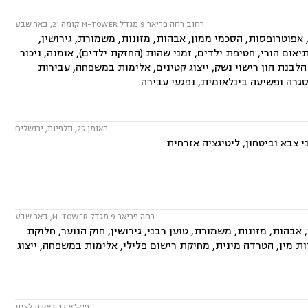
רחוב רחה פריאר 9 מגדל M-TOWER קומה 21, באר שבע
פוטרופסות, הסכמי ממון, אבהות, מזונות, משמורת, גירושין,
יאום הורי, חטיפת ילדים, זמני שהות (החזקת ילדים), אומנה, ניכור
 הלבנת הון רישוי נשק, ייצוג קטינים, אלימות במשפחה, עבירות
גרה ופשיעה בינלאומית, נפגעי עבירה.
האומן 25, תלפיות, ירושלים
 צבא וביטחון, ליטיגציה אזרחית
רחה פריאר 9 מגדל M-TOWER, באר שבע
הות, מזונות, משמורת, טוען רבני, גירושין, חוק הנוער, חלוקת
רות מין, הטרדה מינית, מחיקת רישום פלילי, אלימות במשפחה, ייצוג
פיק"א 13, ראשון לציון