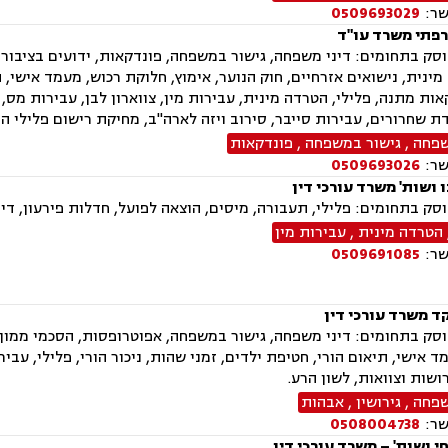
שר:
0509693029
פתי משרד עו"ד
ק בתחומים: דיני משפחה, גישור במשפחה, פונדקאות, ידועים בציבור, א
מינית, נישואים אזרחיים, חוק הנוער, אימוץ, חלוקת רכוש, מעמד אישי, ת
אות מתנה, פלילי, הטרדה מינית, עבירות מין, צווארון לבן, עבירות מס,
ת שחרורים, עבירות סייבר, סירוב ויזה לארה"ב, מחיקת רישום פלילי הס
שפחה
,
גישור במשפחה
,
פונדקאות
שר:
0509693026
 ושות' משרד עורכי דין
ק בתחומים: פלילי, תעבורה, מיסים, הוצאה לפועל, חדלות פירעון, דיני
הטרדה מינית
,
עבירות מין
שר:
0509691085
ד משרד עורכי דין
ק בתחומים: דיני משפחה, גישור במשפחה, אפוטרופסות, הסכמי ממון, אב
ד אישי, תיאום הורי, חטיפת ילדים, זמני שהות, ניכור הורי, פלילי, עבי
רושות וצוואות, לשון הרע.
שפחה
,
גירושין
,
אבהות
שר:
0508004738
י ושות' – משרד עורכי דין