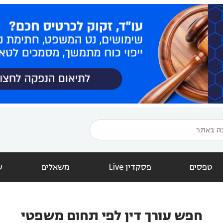
טפסים
פסקדין Live
משאלים
ש
חפש עורך דין לפי תחום משפטי