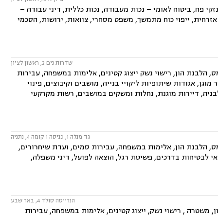
זקי פח, ביטוח לאומי – נכות מעבודה, נכות כללית, דיני עבודה –
זרחית, ייפוי כוח מתמשך, משפט מסחרי, צוואות, ירושות, הסכמי
שדרות נים 2, ראשון לציון
ס, הלבנת הון, רישוי נשק ייצוג קטינים, אלימות במשפחה, עבירות
ר מוגן, אגודות שיתופיות ליקויי בנייה, מושבים וקיבוצים, פינוי
בניה, דיירות מוגנת, נחלות ומשקים במושבים, רשות מקרקעי
גד מנלה 1, כניסה 1 קומה 4, נתניה
מס, הלבנת הון, אלימות במשפחה, עבירות סמים, ועדת שיחרורים,
אי לבטיחות בדרכים, פשיטת רגל, הוצאה לפועל, דיני משפלה,
הנרייטה סולד 4, באר שבע
ן, משטרה , רישוי נשק, ייצוג קטינים, אלימות במשפחה, עבירות