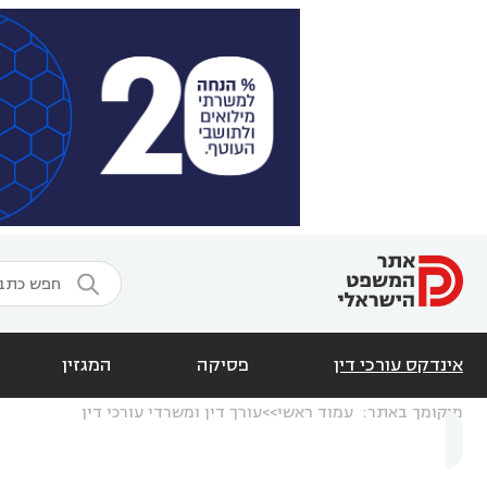

אינדקס עורכי דין
פסיקה
המגזין
מיקומך באתר:
עמוד ראשי
עורך דין ומשרדי עורכי דין