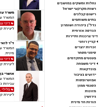
נחלות ומשקים במושבים
רשות מקרקעי ישראל
משרד עורכ
רישום קבלנים
המשרד עוס
בתים משותפים
דיני עב
נדל"ן ביהודה ושומרון
ליצירת ק
הנדסה אזרחית
דיני צרכנות ותיירות
קניין רוחני
ד"ר לואי 
זכויות יוצרים
המשרד עוס
סימני מסחר
מינית.
פטנטים מתקדמים
דיני עב
דיני משפחה
ליצירת ק
פונדקאות
אושרי בן 
ידועים בציבור
המשרד עוס
אפוטרופסות
עבירות כל
הסכמי ממון
פלילי
,
מזונות
ליצירת ק
גירושין
הורות חד מינית