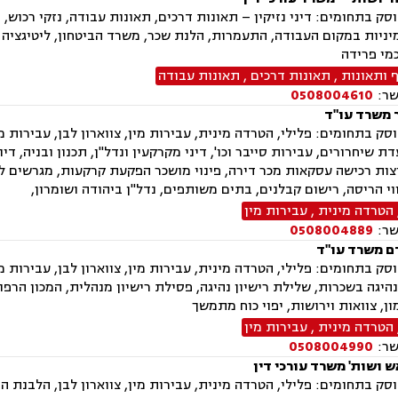
ק בתחומים: דיני נזיקין – תאונות דרכים, תאונות עבודה, נזקי רכוש, נ
ניות במקום העבודה, התעמרות, הלנת שכר, משרד הביטחון, ליטיגציה א
מי פרידה
ף ותאונות
,
תאונות דרכים
,
תאונות עבודה
שר:
0508004610
 משרד עו"ד
ק בתחומים: פלילי, הטרדה מינית, עבירות מין, צווארון לבן, עבירות מ
ת שיחרורים, עבירות סייבר וכו', דיני מקרקעין ונדל"ן, תכנון ובניה, דיו
וצות רכישה עסקאות מכר דירה, פינוי מושכר הפקעת קרקעות, מגרשים ל
וי הריסה, רישום קבלנים, בתים משותפים, נדל"ן ביהודה ושומרון,
הטרדה מינית
,
עבירות מין
שר:
0508004889
ם משרד עו"ד
ק בתחומים: פלילי, הטרדה מינית, עבירות מין, צווארון לבן, עבירות 
היגה בשכרות, שלילת רישיון נהיגה, פסילת רישיון מנהלית, המכון הרפו
ן, צוואות וירושות, יפוי כוח מתמשך
הטרדה מינית
,
עבירות מין
שר:
0508004990
ש ושות' משרד עורכי דין
ק בתחומים: פלילי, הטרדה מינית, עבירות מין, צווארון לבן, הלבנת הו