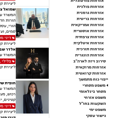
אזרחות פורטוגלית
ליצירת ק
אזרחות פולנית
שמואל צר
אזרחות גרמנית
המשרד עוס
אזרחות בריטית
הורות חד 
אזרחות אמריקאית
הורי, עסק
אזרחות אוסטרית
סמים, ועד
אזרחות צרפתית
דיני מ
אזרחות איטלקית
ליצירת ק
אזרחות תורכית
אלדר שבו
המשרד עוס
אזרחות הונגרית
סירוב ויזה לארה"ב
פלילי
,
ליצירת ק
אזרחות מרוקאית
אזרחות קרואטית
ייפוי כוח מתמשך
חופית שק
משפט מסחרי
המשרד עוס
מסחר בינלאומי
רכוש, מעמ
משפט אזרחי
קטינים, י
השקעות בחו"ל
דיני מ
משפט ימי
ליצירת ק
גישור עסקי
קובי מזרח