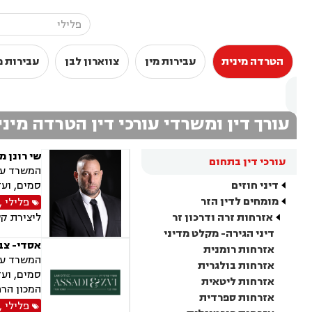
הטרדה מינית
עבירות מין
צווארון לבן
עבירות 
עורך דין ומשרדי עורכי דין הטרדה מיני
שי רונן מ
עורכי דין בתחום
המשרד עוס
דיני חוזים
סמים, ועד
מומחים לדין הזר
פלילי
,
אזרחות זרה ודרכון זר
ליצירת ק
דיני הגירה- מקלט מדיני
אסדי- צבי
אזרחות רומנית
המשרד עוס
אזרחות בולגרית
סמים, ועד
אזרחות ליטאית
המכון הרפ
אזרחות ספרדית
פלילי
,