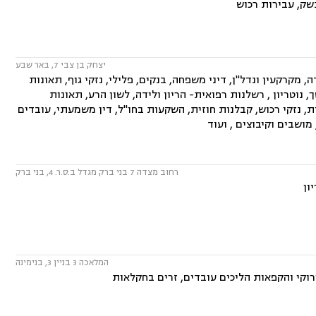
שק, עבירות רכוש
יצחק בן צבי 7, באר שבע
, מקרקעין ונדל"ן, דיני משפחה, בנקים, פלילי, נזקי גוף, תאונות
 נוטריון , רשלנות רפואית- הריון ולידה, לשון הרע, תאונות
, נזקי רכוש, קבלנות חוזית, השקעות בחו"ל, דין משמעתי, עובדים
 מושבים וקיבוצים , ועוד
רחוב מצדה 7 בני ברק מגדל ב.ס.ר. 4, בני ברק
ון
המלאכה 3 בניין 3, בנימינה
רוקי והקפאות הליכים עובדים, זרים בחקלאות