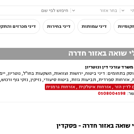
|
|
קומיות
דיני עמותות
דיני בחירות
דיני מכרזים והתק
לי שואה באזור חדרה
משרד עורכי דין ונוטריון
ק בתחומים: דיני ביטוח, ירושות וצוואות, השקעות בחו"ל, נוטריון, ייפו
, אזרחות ספרדית, תביעות גזזת, ביטוח סיעודי, נזיקין, נזקי גוף ורכו
 לדין הזר
,
אזרחות איטלקית
,
אזרחות גרמנית
שר:
0508004598
לי שואה באזור חדרה - פסקדין