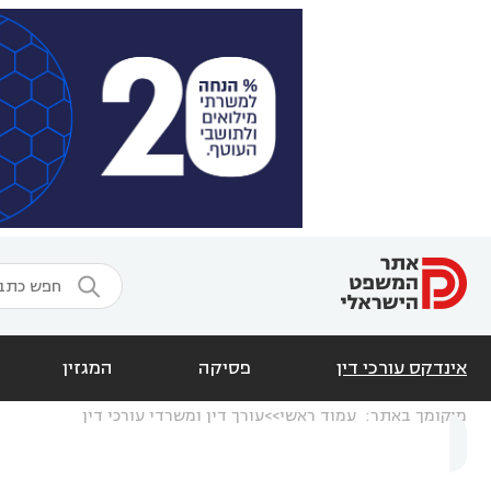

אינדקס עורכי דין
פסיקה
המגזין
מיקומך באתר:
עמוד ראשי
עורך דין ומשרדי עורכי דין