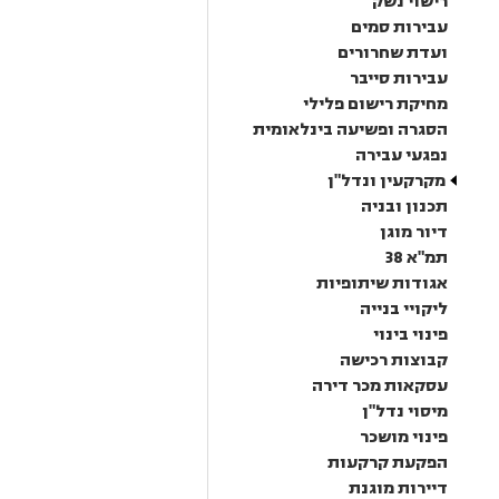
רישוי נשק
עבירות סמים
ועדת שחרורים
עבירות סייבר
מחיקת רישום פלילי
הסגרה ופשיעה בינלאומית
נפגעי עבירה
מקרקעין ונדל"ן
תכנון ובניה
דיור מוגן
תמ"א 38
אגודות שיתופיות
ליקויי בנייה
פינוי בינוי
קבוצות רכישה
עסקאות מכר דירה
מיסוי נדל"ן
פינוי מושכר
הפקעת קרקעות
דיירות מוגנת