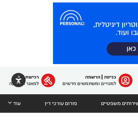

כניסה
|
הרשמה
רכישת מנוי
ﱐ

למנויים ומשתמשים חדשים
למאגר הפסיקה

ירותים משפטיים
פורום עורכי דין
עוד