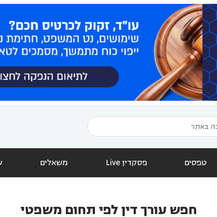
טפסים
פסקדין Live
משאלים
ש
חפש עורך דין לפי תחום משפטי