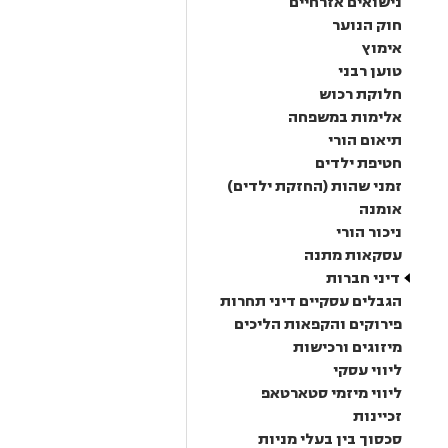
נישואים אזרחיים
חוק הנוער
אימוץ
טוען רבני
חלוקת רכוש
אלימות במשפחה
תיאום הורי
חטיפת ילדים
זמני שהות (החזקת ילדים)
אומנה
ניכור הורי
עסקאות מתנה
דיני חברות
הגבלים עסקיים דיני תחרות
פירוקים והקפאות הליכים
מיזוגים ורכישות
ליווי עסקי
ליווי מיזמי סטארטאפ
זכיינות
סכסוך בין בעלי מניות