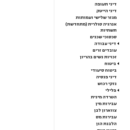
דיני תעופה
דיני הייטק
מגזר שלישי ועמותות
אנרגיה סולרית (מתחדשת)
תשתיות
סכסוכי שכנים
דיני עבודה
עובדים זרים
זכויות נשים בהריון
ביטוח
ביטוח סיעודי
דיני פנסיה
נזקי רכוש
פלילי
הטרדה מינית
עבירות מין
צווארון לבן
עבירות מס
הלבנת הון