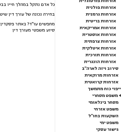
אזרחות פורטוגלית
כל אדם נתקל במהלך חייו בבע
אזרחות פולנית
אזרחות גרמנית
בחירה נכונה של עורך דין שיט
אזרחות בריטית
מחפשים עו"ד? באתר פסקדין תמ
אזרחות אמריקאית
סיוע משפטי מעורך דין
אזרחות אוסטרית
אזרחות צרפתית
אזרחות איטלקית
אזרחות תורכית
אזרחות הונגרית
סירוב ויזה לארה"ב
אזרחות מרוקאית
אזרחות קרואטית
ייפוי כוח מתמשך
משפט מסחרי
מסחר בינלאומי
משפט אזרחי
השקעות בחו"ל
משפט ימי
גישור עסקי