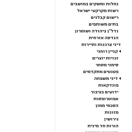
נחלות ומשקים במושבים
רשות מקרקעי ישראל
רישום קבלנים
בתים משותפים
נדל"ן ביהודה ושומרון
הנדסה אזרחית
דיני צרכנות ותיירות
קניין רוחני
זכויות יוצרים
סימני מסחר
פטנטים מתקדמים
דיני משפחה
פונדקאות
ידועים בציבור
אפוטרופסות
הסכמי ממון
מזונות
גירושין
הורות חד מינית