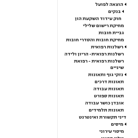
הוצאה לפועל
בנקים
חוק עידוד השקעת הון
מחיקת רישום שלילי
גביית חובות
מחיקת חובות והסדרי חובות
רשלנות רפואית
רשלנות רפואית- הריון ולידה
רשלנות רפואית - רפואת
שיניים
נזקי גוף ותאונות
תאונות דרכים
תאונות עבודה
תאונות ספורט
אובדן כושר עבודה
תאונות תלמידים
דיני תקשורת ואינטרנט
מיסים
מיסוי עירוני