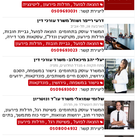
הוצאה לפועל
,
חדלות פירעון
,
ליטיגציה
ליצירת קשר:
0509693031
דרעי רייפר ושות' משרד עורכי דין
הארבעה 28, תל-אביב
המשרד עוסק בתחומים: הוצאה לפועל, גביית חובות,
חדלות פירעון, מקרקעין ונדל"ן, עסקאות מכר דירה,
דיני משפחה, חלוקת רכוש, דיני חוזים, ירושות
הוצאה לפועל
,
גביית חובות
,
חדלות פירעון
וצוואות.
ליצירת קשר:
0509693023
יעלי יהב מיכאלוב- משרד עורכי דין
פתח תקווה 6 מגדל החלוצים, נתניה
המשרד עוסק בתחומים: גישור במשפחה, הסכם
גירושין, הסכם חיים משותפים, פונדקאות, ידועים
בציבור, אפוטרופסות, הסכמי ממון, אבהות, מזונות,
גישור במשפחה
,
גירושין
,
פונדקאות
זמני שהות, גירושין, הורות חד מינית, נישואים
ליצירת קשר:
0509693007
אזרחיים, חוק הנוער, אימוץ , חלוקת רכוש, מעמד
אישי, תיאום הורי, חטיפת ילדים, זמני שהות (החזקת
שלומי שמואלי משרד עו"ד ונוטריון
ילדים), אומנה, ניכור הורי, עסקאות מתנה, הוצאה
שדרות רוטשילד 19, חדרה
לפועל, חדלות פירעון, ייפוי כוח מתמשך, מסמך
המשרד עוסק בתחומים: פשיטת רגל, חדלות פירעון,
הבעת רצון, צוואות וירושה.
הסדרי חוב, ירושות וצוואות, ייפוי כוח מתמשך, בתים
משותפים, עסקאות מכר דירה, ליטיגציה, לשון הרע,
הוצאה לפועל
,
פשיטת רגל
,
חדלות פירעון
מיסים
ליצירת קשר:
0508004932