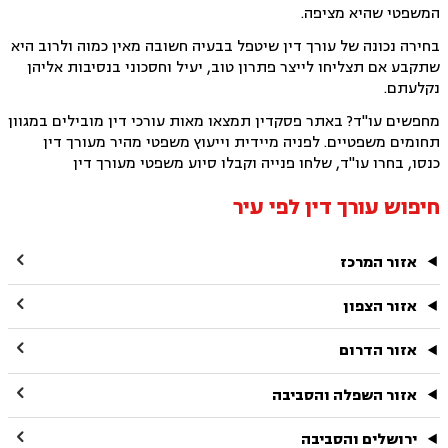
המשפטי שהיא מציפה.
בחירה נכונה של עורך דין שיטפל בבעיה חשובה מאין כמוה ולרוב היא
שתקבע אם תצליחו לייצר פתרון טוב, יעיל וחסכוני בנסיבות אליהן
נקלעתם.
מחפשים עו"ד? באתר פסקדין תמצאו מאות עורכי דין מובילים במגוון
תחומים משפטיים. לפניה מיידית וייעוץ משפטי מהיר מעורך דין
כנסו, בחרו עו"ד, שלחו פנייה וקבלו סיוע משפטי מעורך דין
חיפוש עורך דין לפי עיר

אזור המרכז

אזור הצפון

אזור הדרום

אזור השפלה והסביבה

ירושלים והסביבה