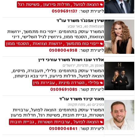
הוצאה לפועל
,
חדלות פירעון
,
פשיטת רגל
ליצירת קשר:
0509691137
שירן אפנג'ר משרד עו"ד
העצמאות 40, באר שבע
המשרד עוסק בתחומים: ייפוי כוח מתמשך, ירושות
וצוואות, הסכמי ממון, גירושין לגיל השלישי, דיני
חוזים, מקרקעין ונדל"ן, ליקויי בנייה, עסקאות מכר
ייפוי כוח מתמשך
,
ירושות וצוואות
,
הסכמי ממון
דירה, פינוי מושכר, משפט אזרחי, חדלות פירעון
ליצירת קשר:
0508004958
אלדר שבו ושות' משרד עורכי דין
האומן 25, תלפיות, ירושלים
המשרד עוסק בתחומים: פלילי, תעבורה, מיסים,
הוצאה לפועל, חדלות פירעון, דיני צבא וביטחון,
ליטיגציה אזרחית
פלילי
,
הטרדה מינית
,
עבירות מין
ליצירת קשר:
0509691085
מאור קינד משרד עו"ד
הסיבים 40, פתח תקווה
המשרד עוסק בתחומים: הוצאה לפועל, ערבויות
ושטרות, גביית חובות, פשיטת רגל, חדלות פרעון
הוצאה לפועל
,
ערבויות ושטרות
,
גביית חובות
ליצירת קשר:
0508004841