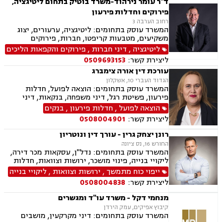
ד"ר עומר נירהוד-משרד בוטיק בתחום ליטיגציה,
פירוקים וחדלות פירעון
רחוב הערבה 3
המשרד עוסק בתחומים: ליטיגציה, ערעורים, יצוג
משקיעים, מטבעות קריפטו, חברות, פירוקים
ליטיגציה
,
דיני חברות
,
פירוקים והקפאות הליכים
ליצירת קשר:
0509693153
עורכת דין אורה צימברג
הגדוד העברי 10, אשקלון
המשרד עוסק בתחומים: הוצאה לפועל, חדלות
פירעון, פשיטת רגל, דיני משפחה, בנקאות, דיני
חוזים ומסחר
הוצאה לפועל
,
חדלות פירעון
,
בנקים
ליצירת קשר:
0508004901
רונן יצחק גרין - עורך דין ונוטריון
החורש 16, נס ציונה
המשרד עוסק בתחומים: נדל"ן, עסקאות מכר דירה,
ליקויי בנייה, פינוי מושכר, ירושות וצוואות, חדלות
פירעון, לשון הרע, נוטריון, מיסוי מקרקעין, תמ"א 38,
ייפוי כוח מתמשך
,
ירושות וצוואות
,
ליקויי בנייה
ייפוי כוח מתמשך, דיני עבודה, מגשר ובורר
ליצירת קשר:
0508004838
מנחמי דקל - משרד עו"ד ומגשרים
קיבוץ אפיקים, עמק הירדן
המשרד עוסק בתחומים: דיני מקרקעין, מושבים