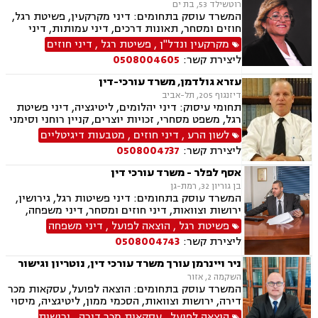
רוטשילד 53, בת ים
המשרד עוסק בתחומים: דיני מקרקעין, פשיטת רגל,
חוזים ומסחר, תאונות דרכים, דיני עמותות, דיני
תאגידים, הסכמי ממון, חדלות פרעון, חוקתי ומנהלי,
מקרקעין ונדל"ן
,
פשיטת רגל
,
דיני חוזים
ידועים בציבור, ירושות וצוואות, ליווי עסקי,
ליצירת קשר:
0508004605
ליטיגציה, ליקויי בנייה, תמ"א 38, היטל השבחה,
חלוקת רכוש, מגרשים לבניה , נדל"ן, נוטריון,
עזרא גולדמן, משרד עורכי-דין
עסקאות מכר דירה, פינוי בינוי, פינוי מושכר, פירוקים
דיזנגוף 205, תל-אביב
והקפאות הליכים, צווי הריסה, צווי מניעה, רשויות
תחומי עיסוק: דיני יהלומים, ליטיגציה, דיני פשיטת
מקומיות, רשות מקרקעי ישראל, תאונות עבודה,
רגל, משפט מסחרי, זכויות יוצרים, קניין רוחני וסימני
תאונות עקב רשלנות, תאונות ספורט, תאונות
מסחר, לשון הרע, דיני משפחה, הסכמי ממון, הסכמי
לשון הרע
,
דיני חוזים
,
מטבעות דיגיטליים
תלמידים, תכנון ובניה, ייפוי כוח מתשמך, גישור
גירושין, ייצוג בבית הדין הרבני ובבתי המשפט
ובוררויות
ליצירת קשר:
0508004737
למשפחה, צוואות, ירושות ועיזבונות, רשלנות
רפואית ,משא ומתן מול רשויות המס "גילוי מרצון"-
אסף לפלר - משרד עורכי דין
עבור יהלומנים, מטבעות דיגיטליים
בן גוריון 32, רמת-גן
המשרד עוסק בתחומים: דיני פשיטות רגל, גירושין,
ירושות וצוואות, דיני חוזים ומסחר, דיני משפחה,
הוצאה לפועל, אבהות , אפוטרופסות, ליטיגציה, לשון
פשיטת רגל
,
הוצאה לפועל
,
דיני משפחה
הרע, מזונות, משפט אזרחי , נישואים אזרחיים, סדר
ליצירת קשר:
0508004743
דין אזרחי וראיות, ערבויות ושטרות , פינוי מושכר,
צווי מניעה, חדלות פירעון.
ניר ויינרמן עורך משרד עורכי דין, נוטריון וגישור
השקמה 2, אזור
המשרד עוסק בתחומים: הוצאה לפועל, עסקאות מכר
דירה, ירושות וצוואות, הסכמי ממון, ליטיגציה, מיסוי
נדל"ן, נוטריון, פשיטת רגל, פינוי מושכר, ייפוי כוח
הוצאה לפועל
,
עסקאות מכר דירה
,
ירושות