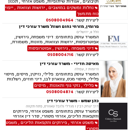
וקיבוצים , אגודות שיתופיות, משפט אזרחי , תכנון
ובניה, ירושות וצוואות, ייפוי כוח מתמשך, מסחר
נחלות ומשקים במושבים
,
ירושות וצוואות
,
ייפוי
בינלאומי, בתים משותפים, דיני עבודה, דיני חברות,
כוח מתמשך
חדלות פרעון, ליווי עסקי, נזיקין, נזקי גוף, חקלאי-
ליצירת קשר:
0508004964
עסקי, מגשרים.
פרומין, מזרחי נחום ושות' משרד עורכי דין
הלל 8, ירושלים
המשרד עוסק בתחומים: דיני משפחה, גירושין,
אפוטרופסות, ירושות וצוואות, מזונות, משמורת,
ייפוי כוח מתמשך, ידועים בציבור, חלוקת רכוש,
דיני משפחה
,
גירושין
,
אפוטרופסות
הורות חד מינית, הסכמי ממון, דיני מקרקעין,
ליצירת קשר:
0508004716
עסקאות מכר דירה, נדל"ן, ליקויי בנייה, פינוי בינוי,
פינוי מושכר, תמ"א 38, דיירות מוגנת , בנקים,
מאיסה חדירי - משרד עורכי דין
ערבויות ושטרות , פירוקים והקפאות הליכים, צווי
היזמות 7, עפולה
מניעה, ליווי עסקי, דיני חוזים, חדלות פירעון, פשיטת
המשרד עוסק בתחומים: פלילי, נזיקין, מיסים, מיסוי
רגל, הוצאה לפועל, גביית חובות, דיני חברות,
פלילי, מיסוי מכס, צווארון לבן, דיני חוזים, רשלנות
תביעות ייצוגיות, דיני עבודה
רפואית, דיני ביטוח, דיני חברות, הוצאה לפועל,
פלילי
,
נזקי גוף ותאונות
,
מיסים
ביטוח לאומי, דיני עבודה, חדלות פירעון, עבירות
ליצירת קשר:
0508004874
מס, תאונות עבודה, תאונות תלמידים, תביעות גזזת
כהן שמש - משרד עורכי דין
דרך יצחק רבין 1 מגדלי גלובל טאוורס, פתח תקווה
המשרד עוסק בתחומים: משפט אזרחי, פירוקים
והקפאות הליכים, אזרחי מסחרי, סדר דין אזרחי
וראיות, בנקים, ערבויות ושטרות , חדלות פרעון,
משפט אזרחי
,
פירוקים והקפאות הליכים
,
משפט
הוצאה לפועל, דיני תאגידים
מסחרי