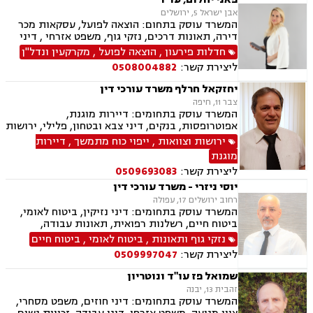
אבן ישראל 5, ירושלים
המשרד עוסק בתחום: הוצאה לפועל, עסקאות מכר
דירה, תאונות דרכים, נזקי גוף, משפט אזרחי , דיני
מקרקעין, דיני חוזים, דיני ביטוח, נזיקין, אבדן כושר
חדלות פירעון
,
הוצאה לפועל
,
מקרקעין ונדל"ן
עבודה , הסכמי ממון, ירושות וצוואות, רשות מקרקעי
ליצירת קשר:
0508004882
ישראל, נדל"ן, סדר דין אזרחי וראיות, תאונות
עבודה, נוטריון, ייפוי כוח מתמשך
יחזקאל חרלף משרד עורכי דין
צבר 11, חיפה
המשרד עוסק בתחומים: דיירות מוגנת,
אפוטרופסות, בנקים, דיני צבא ובטחון, פלילי, ירושות
וצוואות, ליטיגציה, נדל"ן, דיני מקרקעין, עבירות מין,
ירושות וצוואות
,
ייפוי כוח מתמשך
,
דיירות
פינוי מושכר, צווארון לבן, תאונות דרכים, תעבורה,
מוגנת
דיני עבודה, הסכמי ממון, משפט צבאי, עסקאות מכר
ליצירת קשר:
0509693083
דירה, תאונות עבודה, מעמד אישי, חדלות פרעון
יוסי ניזרי - משרד עורכי דין
רחוב ירושלים 17, עפולה
המשרד עוסק בתחומים: דיני נזיקין, ביטוח לאומי,
ביטוח חיים, רשלנות רפואית, תאונות עבודה,
תאונות דרכים, תאונות ספורט, נכי צה"ל, רשלנות
נזקי גוף ותאונות
,
ביטוח לאומי
,
ביטוח חיים
רפואית- הריון ולידה, דיני ביטוח, דיני עבודה,
ליצירת קשר:
0509997047
פשיטת רגל, דיני חוזים ומסחר, סדר דין אזרחי
וראיות, דיני מקרקעין, מגשרים, אבדן כושר עבודה ,
שמואל פז עו"ד ונוטריון
אחריות מקצועית, ירושות וצוואות, לשון הרע, משפט
זהבית 13, יבנה
אזרחי, משרד הביטחון, נזקי גוף, תביעות גזזת.
המשרד עוסק בתחומים: דיני חוזים, משפט מסחרי,