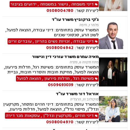
ונדל"ן, ייפוי כוח מתמשך, צבא ומשרד הביטחון,
דיני משפחה
,
גישור במשפחה
,
ידועים בציבור
ביטוח לאומי.
ליצירת קשר:
0508004780
ג'קי ברקוביץ משרד עו"ד
פלמר 1, חיפה
המשרד עוסק בתחומים: דיני עבודה, הוצאה לפועל,
לשון הרע, סכסוכי שכנים
דיני עבודה
,
זכויות נשים בהריון
,
עובדים זרים
ליצירת קשר:
0508004942
מאיה עמרם משרד עורכי דין וגישור
פתח תקווה 6, נתניה
המשרד עוסק בתחומים: פשיטת רגל, חדלות פירעון,
הוצאה לפועל, מחיקת חובות והסדרי חובות, גביית
חובות, ירושות וצוואות, ייפוי כוח מתמשך, דיני
פשיטת רגל
,
חדלות פירעון
,
הוצאה לפועל
חברות, פירוקים והקפאת הליכים, מיזוגים ורכישות,
ליצירת קשר:
0509693039
ליווי עסקי, ליווי מיזמי סטרטאפ.
אוראל דור משרד עו"ד
סוקולוב 31, הרצליה
המשרד עוסק בתחומים: דיני חוזים ומסחר, מקרקעין
ונדל"ן, מיסוי נדל"ן, הוצאה לפועל, חדלות פירעון,
גביית חובות, משפט אזרחי.
דיני חוזים
,
מקרקעין ונדל"ן
,
עסקאות מכר דירה
ליצירת קשר:
0508004970