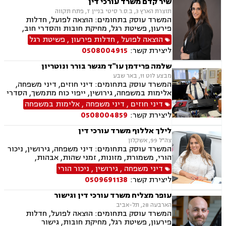
שיר קדם משרד עורכי דין
תוצרת הארץ 3, ב.ס.ר סיטי בניין T, פתח תקווה
המשרד עוסק בתחומים: הוצאה לפועל, חדלות
פירעון, פשיטת רגל, מחיקת חובות והסדרי חוב,
ירושות וצוואות, ייפוי כוח מתמשך
הוצאה לפועל
,
חדלות פירעון
,
פשיטת רגל
ליצירת קשר:
0508004915
שלמה פרידמן עו"ד מגשר בורר ונוטריון
מבצע לוט 11, באר שבע
המשרד עוסק בתחומים: דיני חוזים, דיני משפחה,
אלימות במשפחה, גירושין, ייפוי כוח מתמשך, הסדרי
ראיה, מזונות, ירושות וצוואות, הסכמי ממון, גישור
דיני חוזים
,
דיני משפחה
,
אלימות במשפחה
במשפחה, חדלות פירעון, דיני עבודה, זכויות נשים
ליצירת קשר:
0508004859
בהריון, עסקאות מכר דירה
לילך אללוף משרד עורכי דין
צה"ל 99, אשקלון
המשרד עוסק בתחומים: דיני משפחה, גירושין, ניכור
הורי, משמורת, מזונות, זמני שהות, אבהות,
אפוטרופסות, גישור, חוק הנוער, חלוקת רכוש, ייפוי
דיני משפחה
,
גירושין
,
ניכור הורי
כוח מתמשך חדלות פירעון, הוצאה לפועל, מחיקת
ליצירת קשר:
0509691138
והסדרי חובות, פשיטת רגל.
עופר מצליח משרד עורכי דין וגישור
הארבעה 28, תל-אביב
המשרד עוסק בתחומים: הוצאה לפועל, חדלות
פירעון, פשיטת רגל, מחיקת חובות, גישור