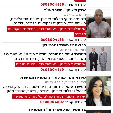
ליצירת קשר:
0508004976
איתן פישמן – משרד עו"ד
נירים 3, תל-אביב
תחומי עיסוק: חדלות פירעון, צו פתיחת הליכים,
פשיטת רגל, פירוקים והקפאות הליכים, בנקים
חדלות פירעון
,
פשיטת רגל
,
פירוקים והקפאות
הליכים
ליצירת קשר:
0508004788
פרל-טביב משרד עורכי דין
כנפי נשרים 13, ירושלים
המשרד עוסק בתחומים: חדלות פירעון, פשיטות רגל,
הסדרי חוב, הפטרים, נזקי גוף, תאונות דרכים,
רשלנות רפואית
חדלות פירעון
,
פשיטת רגל
,
גביית חובות
ליצירת קשר:
0508004659
סיון אוחנה, עורכת דין, נוטריון ומגשרת
הרב נחום לוין 13, קומה 4, עפולה
המשרד עוסק בתחומים: דיני משפחה וירושה, הוצאה
לפועל וחדלות פירעון, גירושין, גישור, הסכמי ממון,
ייפוי כוח מתמשך, ניכור הורי, אפוטרופסות, ירושות
דיני משפחה
,
הוצאה לפועל
,
חדלות פירעון
וצוואות, מזונות, אחריות הורית, איזון משאבים
ליצירת קשר:
0508004802
וחלוקת רכוש.
בן-עטיה, סרי, משרד עו"ד ונוטריון