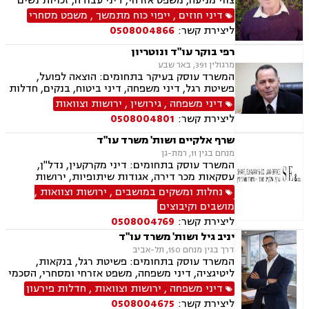
צווי מניעה, משפט אזרחי, דיני עבודה, זכויות נשים
בהריון, תביעות ביטוח ונזקי רכוש, ביטוח סיעודי,
דיני חוזים
,
ייפוי כוח מתמשך
,
משפט מסחרי
דיני פנסיה, מקרקעין ונדל"ן, תכנון ובניה, דיור מוגן,
ליצירת קשר:
0508004866
ליקויי בניה, עזקאות מכר דירה, פינוי מושכר, רשות
מקרקעי ישראל, צווי הריסה, דיני משפחה, ידועים
רפי בוקר עו"ד ונוטריון
בציבור, אפוטרופסות, הסכמי ממון, גירושין, חלוקת
מרגולין 391, באר שבע
רכוש, מעמד אישי, דיני חברות, הוצאה לפועל,
המשרד עוסק בעיקר בתחומים: הוצאה לפועל,
מחיקת רישום פלילי, תעבורה, פש"ר, חדלות פירעון,
פשיטת רגל, דיני משפחה, דיני ביטוח, בנקים, חדלות
לשון הרע, ירושות וצוואות, נוטריון, נוטריון אנגלית
פירעון, נזיקין, נזקי גוף, תאונות דרכים, תאונות
דיני משפחה
,
גירושין
,
ירושות וצוואות
עבודה, תאונות ספורט, תאונות עקב רשלנות, נוטריון
ליצירת קשר:
0508004801
שרף אלקיים ושות' משרד עו"ד
מנחם בגין 11, רמת-גן
המשרד עוסק בתחומים: דיני מקרקעין, נדל"ן,
עסקאות מכר דירה, אגודות שיתופיות, ירושות
וצוואות, דיני תאגידים, דיני משפחה, גירושין, הסכמי
נחלות ומשקים במושבים
,
ירושות וצוואות
,
ממון, העברה בין דורית, ידועים בציבור, מזונות,
מושבים וקיבוצים
חדלות פרעון, מושבים וקיבוצים.
ליצירת קשר:
0508004769
יניב גיל ושות' משרד עו"ד
דרך בגין מנחם 150, תל-אביב
המשרד עוסק בתחומים: פשיטת רגל, בנקאות,
ליטיגציה, דיני משפחה, משפט אזרחי ומסחרי, הסכמי
ממון, ירושות וצוואות, עסקאות מכר דירה, פינוי
דיני משפחה
,
ירושות וצוואות
,
חדלות פירעון
מושכר, דיני חוזים ומסחר, דיני מקרקעין, גירושין,
ליצירת קשר:
0508004675
ייפוי כוח מתמשך, זמני שהות, אפוטרופסות, הורות