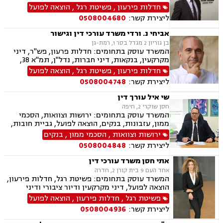
תביעות לבתי משפט, הגשת כתבי הגנה, ייצוג בבתי
חדלות פירעון
,
פשיטת רגל
,
הוצאה לפועל
משפט, הסדרי נושים ללא פשיטת רגל, ניהול מ"מ
ליצירת קשר:
0508004680
להסדרת חובות ללא פשיטת רגל, הסדרי חוב ללא
פשיטת רגל.
אביחי נ. ורדי משרד עורכי דין וגישור
בן גוריון 2 מגדל בסר 1, רמת-גן
המשרד עוסק בתחומים: חדלות פרעון, פש"ר, דיני
מקרקעין, בנקאות, דיני חברות, נדל"ן, תמ"א 38,
מיוסי מקרקעין, ליטגציה, גישור עסקי
חדלות פירעון
,
פשיטת רגל
,
הוצאה לפועל
ליצירת קשר:
0508004748
שי איל עורך דין
חסן שוקרי 2, חיפה
המשרד עוסק בתחומים: ירושות וצוואות, הסכמי
ממון, עזבונות, בנקים, הוצאה לפועל, גביית חובות,
חדלות פירעון, פינוי מושכר, נזקי גוף ותאונות,
ירושות וצוואות
,
הסכמי ממון
,
בנקים
תאונות דרכים, מקרקעין ונדל"ן, עסקאות מכר דירה
ליצירת קשר:
0508004848
אתי חסן משרד עורכי דין
אחד העם 9 בית קורן 2, חדרה
המשרד עוסק בתחומים: פשיטת רגל, חדלות פירעון,
הוצאה לפועל, דיני מקרקעין ודיור ציבורי ודיני
משפחה, ביטוח לאומי, תעבורה.
פשיטת רגל
,
חדלות פירעון
,
הוצאה לפועל
ליצירת קשר:
0508004936