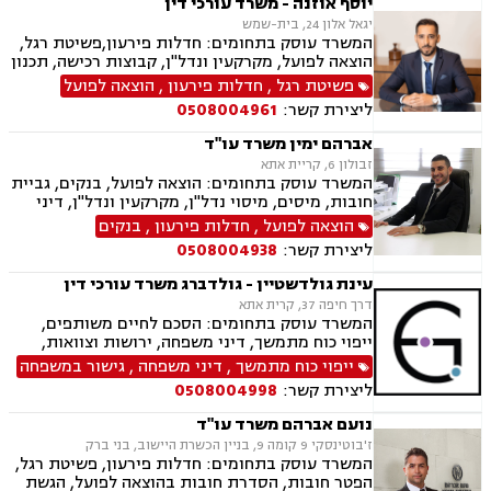
יוסף אוזנה - משרד עורכי דין
יגאל אלון 24, בית-שמש
המשרד עוסק בתחומים: חדלות פירעון,פשיטת רגל,
הוצאה לפועל, מקרקעין ונדל"ן, קבוצות רכישה, תכנון
ובניה, עסקאות מכר דירה, רישום קבלנים, פינוי
פשיטת רגל
,
חדלות פירעון
,
הוצאה לפועל
מושכר, מגרשים לבניה, דיירות מוגונת, נחלות
ליצירת קשר:
0508004961
ומשקים במושבים, רשות מקרקעי ישראל, צווי
הריסה, בתים משותפים, נדל"ן ביהודה ושומרון
אברהם ימין משרד עו"ד
זבולון 6, קריית אתא
המשרד עוסק בתחומים: הוצאה לפועל, בנקים, גביית
חובות, מיסים, מיסוי נדל"ן, מקרקעין ונדל"ן, דיני
משפחה, מזונות, ביטוח לאומי, ירושות וצוואות, ייפוי
הוצאה לפועל
,
חדלות פירעון
,
בנקים
כוח מתמשך, חדלות פירעון.
ליצירת קשר:
0508004938
עינת גולדשטיין - גולדברג משרד עורכי דין
דרך חיפה 37, קרית אתא
המשרד עוסק בתחומים: הסכם לחיים משותפים,
ייפוי כוח מתמשך, דיני משפחה, ירושות וצוואות,
הסכמי ממון, ביטוח לאומי, תעבורה, פשיטת רגל,
ייפוי כוח מתמשך
,
דיני משפחה
,
גישור במשפחה
חדלות פירעון, הוצאה לפועל
ליצירת קשר:
0508004998
נועם אברהם משרד עו"ד
ז'בוטינסקי 9 קומה 9, בניין הכשרת היישוב, בני ברק
המשרד עוסק בתחומים: חדלות פירעון, פשיטת רגל,
הפטר חובות, הסדרת חובות בהוצאה לפועל, הגשת