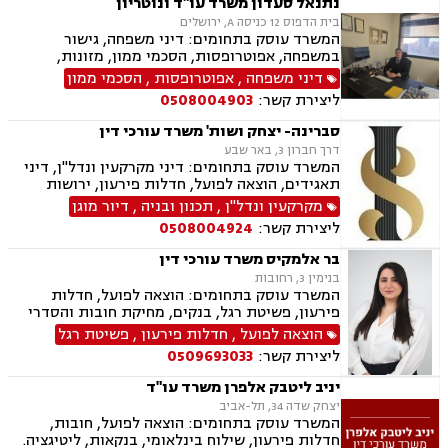
נתנאל סעדון משרד עו"ד ונוטריון
בית הדפוס 12 כניסה A, ירושלים
המשרד עוסק בתחומים: דיני משפחה, גישור
במשפחה, אפוטרופסות, הסכמי ממון, מזונות,
משמורת, גירושין, טוען רבני, חלוקת רכוש, מעמד
דיני משפחה
,
אפוטרופסות
,
הסכמי ממון
אישי, תיאום הורי, זמני שהות, ניכור הורי, עסקאות
ליצירת קשר:
0508004903
מתנה, ידועים בציבור, ירושות וצוואות, נוטריון, ייפוי
כוח מתמשך, הוצאה לפועל, חדלות פירעון, תביעות
סברינה- יצחק ושות' משרד עורכי דין
מסחריות, דיני חוזים, מקרקעין ונדל"ן, עסקאות מכר
דרך חברון 3, באר שבע
דירה, עסקאות מכר יד שניה מקבלן, משפט מסחרי,
המשרד עוסק בתחומים: דיני מקרקעין ונדל"ן, דיני
דיני חברות, ליטיגציה מסחרית ונדל"נית, דיני
תאגידים, הוצאה לפועל, חדלות פירעון, ירושות
עמותות
וצוואת.
מקרקעין ונדל"ן
,
תכנון ובניה
,
דיור מוגן
ליצירת קשר:
0508004924
בר אלמקיס משרד עורכי דין
בנימין 3, רחובות
המשרד עוסק בתחומים: הוצאה לפועל, חדלות
פירעון, פשיטת רגל, בנקים, מחיקת חובות והסדרי
חוב, דיני משפחה, גישור במשפחה, ידועים בציבור,
הוצאה לפועל
,
חדלות פירעון
,
פשיטת רגל
הסכמי ממון, מזונות, משמורת, גירושין, חלוקת רכוש,
ליצירת קשר:
0509693033
זמני שהות, ניכור הורי
יניב ליטבק אלפרן משרד עו"ד
יצחק שדה 34, תל-אביב
המשרד עוסק בתחומים: הוצאה לפועל, חובות,
חדלות פירעון, שילוח בינלאומי, בנקאות, ליטיגציה.