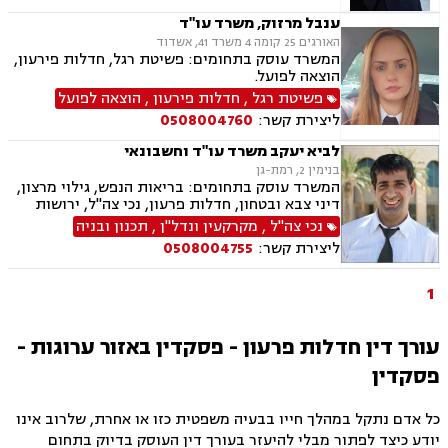
חד מינית, חלוקת רכוש
ענבל מרזוק, משרד עו"ד
האורגים 25 קומה 4 משרד 41, אשדוד
המשרד עוסק בתחומים: פשיטת רגל, חדלות פירעון,
הוצאה לפועל.
פשיטת רגל
,
חדלות פירעון
,
הוצאה לפועל
ליצירת קשר:
0508004760
לביא יעקב משרד עו"ד וחשבונאי
בנימין 2, רמת-גן
המשרד עוסק בתחומים: בריאות הנפש, גילוי מרצון,
דיני צבא ובטחון, חדלות פרעון, נכי צה"ל, ירושות
וצוואות, רשויות מקומיות, לשון הרע, משרד הביטחון,
נכי צה"ל
,
מקרקעין ונדל"ן
,
תכנון ובניה
דיני עבודה, דיני ביטוח מיסים, דיני חוזים, חוקתי
ליצירת קשר:
0508004755
ומנהלי, דיני מקרקעין, עסקאות מכר דירה
1
עורך דין חדלות פרעון - פסקדין באזור ערוגות -
פסקדין
כל אדם נתקל במהלך חייו בבעיה משפטית כזו או אחרת, שלרוב אינו
יודע כיצד לפתור מבלי להיעזר בעורך דין העוסק בדיוק בתחום