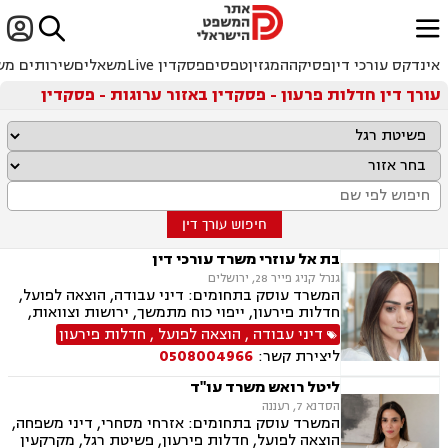


ﱐ
אינדקס עורכי דין
פסיקה
המגזין
טפסים
פסקדין Live
משאלים
שירותים מש
עורך דין חדלות פרעון - פסקדין באזור ערוגות - פסקדין
חיפוש עורך דין
בת אל עוזרי משרד עורכי דין
גנרל קניג פייר 28, ירושלים
המשרד עוסק בתחומים: דיני עבודה, הוצאה לפועל,
חדלות פירעון, ייפוי כוח מתמשך, ירושות וצוואות,
ביטוח לאומי
דיני עבודה
,
הוצאה לפועל
,
חדלות פירעון
ליצירת קשר:
0508004966
ליטל רואש משרד עו"ד
הסדנא 7, רעננה
המשרד עוסק בתחומים: אזרחי מסחרי, דיני משפחה,
הוצאה לפועל, חדלות פירעון, פשיטת רגל, מקרקעין