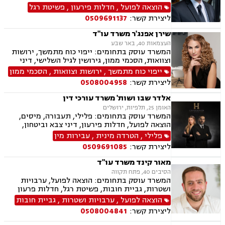
הוצאה לפועל
,
חדלות פירעון
,
פשיטת רגל
ליצירת קשר:
0509691137
שירן אפנג'ר משרד עו"ד
העצמאות 40, באר שבע
המשרד עוסק בתחומים: ייפוי כוח מתמשך, ירושות
וצוואות, הסכמי ממון, גירושין לגיל השלישי, דיני
חוזים, מקרקעין ונדל"ן, ליקויי בנייה, עסקאות מכר
ייפוי כוח מתמשך
,
ירושות וצוואות
,
הסכמי ממון
דירה, פינוי מושכר, משפט אזרחי, חדלות פירעון
ליצירת קשר:
0508004958
אלדר שבו ושות' משרד עורכי דין
האומן 25, תלפיות, ירושלים
המשרד עוסק בתחומים: פלילי, תעבורה, מיסים,
הוצאה לפועל, חדלות פירעון, דיני צבא וביטחון,
ליטיגציה אזרחית
פלילי
,
הטרדה מינית
,
עבירות מין
ליצירת קשר:
0509691085
מאור קינד משרד עו"ד
הסיבים 40, פתח תקווה
המשרד עוסק בתחומים: הוצאה לפועל, ערבויות
ושטרות, גביית חובות, פשיטת רגל, חדלות פרעון
הוצאה לפועל
,
ערבויות ושטרות
,
גביית חובות
ליצירת קשר:
0508004841