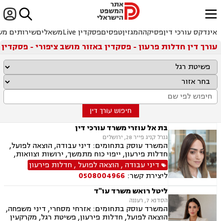


ﱐ
אינדקס עורכי דין
פסיקה
המגזין
טפסים
פסקדין Live
משאלים
שירותים מש
עורך דין חדלות פרעון - פסקדין באזור מושב ציפורי - פסקדין
חיפוש עורך דין
בת אל עוזרי משרד עורכי דין
גנרל קניג פייר 28, ירושלים
המשרד עוסק בתחומים: דיני עבודה, הוצאה לפועל,
חדלות פירעון, ייפוי כוח מתמשך, ירושות וצוואות,
ביטוח לאומי
דיני עבודה
,
הוצאה לפועל
,
חדלות פירעון
ליצירת קשר:
0508004966
ליטל רואש משרד עו"ד
הסדנא 7, רעננה
המשרד עוסק בתחומים: אזרחי מסחרי, דיני משפחה,
הוצאה לפועל, חדלות פירעון, פשיטת רגל, מקרקעין