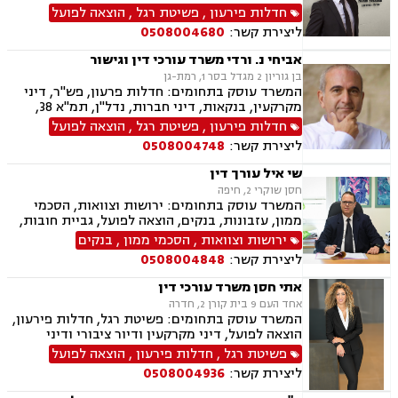
תביעות לבתי משפט, הגשת כתבי הגנה, ייצוג בבתי
חדלות פירעון
,
פשיטת רגל
,
הוצאה לפועל
משפט, הסדרי נושים ללא פשיטת רגל, ניהול מ"מ
ליצירת קשר:
0508004680
להסדרת חובות ללא פשיטת רגל, הסדרי חוב ללא
פשיטת רגל.
אביחי נ. ורדי משרד עורכי דין וגישור
בן גוריון 2 מגדל בסר 1, רמת-גן
המשרד עוסק בתחומים: חדלות פרעון, פש"ר, דיני
מקרקעין, בנקאות, דיני חברות, נדל"ן, תמ"א 38,
מיוסי מקרקעין, ליטגציה, גישור עסקי
חדלות פירעון
,
פשיטת רגל
,
הוצאה לפועל
ליצירת קשר:
0508004748
שי איל עורך דין
חסן שוקרי 2, חיפה
המשרד עוסק בתחומים: ירושות וצוואות, הסכמי
ממון, עזבונות, בנקים, הוצאה לפועל, גביית חובות,
חדלות פירעון, פינוי מושכר, נזקי גוף ותאונות,
ירושות וצוואות
,
הסכמי ממון
,
בנקים
תאונות דרכים, מקרקעין ונדל"ן, עסקאות מכר דירה
ליצירת קשר:
0508004848
אתי חסן משרד עורכי דין
אחד העם 9 בית קורן 2, חדרה
המשרד עוסק בתחומים: פשיטת רגל, חדלות פירעון,
הוצאה לפועל, דיני מקרקעין ודיור ציבורי ודיני
משפחה, ביטוח לאומי, תעבורה.
פשיטת רגל
,
חדלות פירעון
,
הוצאה לפועל
ליצירת קשר:
0508004936