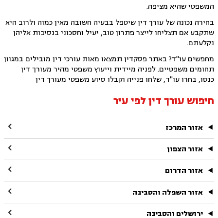
המשפטי שהיא מציפה.
בחירה נכונה של עורך דין שיטפל בבעיה חשובה מאין כמוה ולרוב היא
שתקבע אם תצליחו לייצר פתרון טוב, יעיל וחסכוני בנסיבות אליהן
נקלעתם.
מחפשים עו"ד? באתר פסקדין תמצאו מאות עורכי דין מובילים במגוון
תחומים משפטיים. לפניה מיידית וייעוץ משפטי מהיר מעורך דין
כנסו, בחרו עו"ד, שלחו פנייה וקבלו סיוע משפטי מעורך דין
חיפוש עורך דין לפי עיר

אזור המרכז

אזור הצפון

אזור הדרום

אזור השפלה והסביבה

ירושלים והסביבה