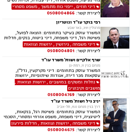
צווי מניעה, משפט אזרחי, דיני עבודה, זכויות נשים
בהריון, תביעות ביטוח ונזקי רכוש, ביטוח סיעודי,
דיני חוזים
,
ייפוי כוח מתמשך
,
משפט מסחרי
דיני פנסיה, מקרקעין ונדל"ן, תכנון ובניה, דיור מוגן,
ליצירת קשר:
0508004866
ליקויי בניה, עזקאות מכר דירה, פינוי מושכר, רשות
מקרקעי ישראל, צווי הריסה, דיני משפחה, ידועים
רפי בוקר עו"ד ונוטריון
בציבור, אפוטרופסות, הסכמי ממון, גירושין, חלוקת
מרגולין 391, באר שבע
רכוש, מעמד אישי, דיני חברות, הוצאה לפועל,
המשרד עוסק בעיקר בתחומים: הוצאה לפועל,
מחיקת רישום פלילי, תעבורה, פש"ר, חדלות פירעון,
פשיטת רגל, דיני משפחה, דיני ביטוח, בנקים, חדלות
לשון הרע, ירושות וצוואות, נוטריון, נוטריון אנגלית
פירעון, נזיקין, נזקי גוף, תאונות דרכים, תאונות
דיני משפחה
,
גירושין
,
ירושות וצוואות
עבודה, תאונות ספורט, תאונות עקב רשלנות, נוטריון
ליצירת קשר:
0508004801
שרף אלקיים ושות' משרד עו"ד
מנחם בגין 11, רמת-גן
המשרד עוסק בתחומים: דיני מקרקעין, נדל"ן,
עסקאות מכר דירה, אגודות שיתופיות, ירושות
וצוואות, דיני תאגידים, דיני משפחה, גירושין, הסכמי
נחלות ומשקים במושבים
,
ירושות וצוואות
,
ממון, העברה בין דורית, ידועים בציבור, מזונות,
מושבים וקיבוצים
חדלות פרעון, מושבים וקיבוצים.
ליצירת קשר:
0508004769
יניב גיל ושות' משרד עו"ד
דרך בגין מנחם 150, תל-אביב
המשרד עוסק בתחומים: פשיטת רגל, בנקאות,
ליטיגציה, דיני משפחה, משפט אזרחי ומסחרי, הסכמי
ממון, ירושות וצוואות, עסקאות מכר דירה, פינוי
דיני משפחה
,
ירושות וצוואות
,
חדלות פירעון
מושכר, דיני חוזים ומסחר, דיני מקרקעין, גירושין,
ליצירת קשר:
0508004675
ייפוי כוח מתמשך, זמני שהות, אפוטרופסות, הורות