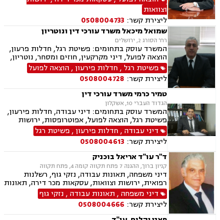
מתמשך וגישור עסקי
וצוואות
ליצירת קשר:
0508004733
שמואל מיכאל משרד עורכי דין ונוטריון
רח' הסורג 2, ירושלים
המשרד עוסק בתחומים: פשיטת רגל, חדלות פרעון,
הוצאה לפועל, דיני מקרקעין, חוזים ומסחר, נוטריון,
עסקאות מכר דירה, ירושות וצוואות, ליטיגציה, נדל"ן,
פשיטת רגל
,
חדלות פירעון
,
הוצאה לפועל
פינוי מושכר ופירוקים והקפאות הליכים.
ליצירת קשר:
0508004728
טמיר כרמי משרד עורכי דין
הגדוד העברי 10, אשקלון
המשרד עוסק בתחומים: דיני עבודה, חדלות פירעון,
פשיטת רגל, הוצאה לפועל, אפוטרופסות, ירושות
וצוואות, ליטיגציה, משפט אזרחי , נדל"ן, עסקאות
דיני עבודה
,
חדלות פירעון
,
פשיטת רגל
מכר דירה, פינוי מושכר, פירוקים והקפאות הליכים,
ליצירת קשר:
0508004613
רישוי עסקים, רשויות מקומיות, תכנון ובניה, דיני
מקרקעין
ד"ר עו"ד אריאל בוכניק
קניון ברוך, ההגנה 7 פתח תקווה קומה 4, פתח תקווה
דיני משפחה, תאונות עבודה, נזקי גוף, רשלנות
רפואית, ירושות וצוואות, עסקאות מכר דירה, תאונות
עקב רשלנות, דיני עבודה, אבדן כושר עבודה, פינוי
דיני משפחה
,
תאונות עבודה
,
נזקי גוף
בינוי, דיני מקרקעין, פשיטת רגל, חדלות פרעון,
ליצירת קשר:
0508004666
תעבורה
פאני יהלום, עו"ד