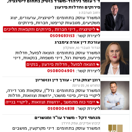
ד"ר עומר נירהוד-משרד בוטיק בתחום ליטיגציה,
פירוקים וחדלות פירעון
רחוב הערבה 3
המשרד עוסק בתחומים: ליטיגציה, ערעורים, יצוג
משקיעים, מטבעות קריפטו, חברות, פירוקים
ליטיגציה
,
דיני חברות
,
פירוקים והקפאות הליכים
ליצירת קשר:
0509693153
עורכת דין אורה צימברג
הגדוד העברי 10, אשקלון
המשרד עוסק בתחומים: הוצאה לפועל, חדלות
פירעון, פשיטת רגל, דיני משפחה, בנקאות, דיני
חוזים ומסחר
הוצאה לפועל
,
חדלות פירעון
,
בנקים
ליצירת קשר:
0508004901
רונן יצחק גרין - עורך דין ונוטריון
החורש 16, נס ציונה
המשרד עוסק בתחומים: נדל"ן, עסקאות מכר דירה,
ליקויי בנייה, פינוי מושכר, ירושות וצוואות, חדלות
פירעון, לשון הרע, נוטריון, מיסוי מקרקעין, תמ"א 38,
ייפוי כוח מתמשך
,
ירושות וצוואות
,
ליקויי בנייה
ייפוי כוח מתמשך, דיני עבודה, מגשר ובורר
ליצירת קשר:
0508004838
מנחמי דקל - משרד עו"ד ומגשרים
קיבוץ אפיקים, עמק הירדן
המשרד עוסק בתחומים: דיני מקרקעין, מושבים