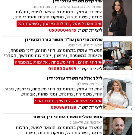
שיר קדם משרד עורכי דין
תוצרת הארץ 3, ב.ס.ר סיטי בניין T, פתח תקווה
המשרד עוסק בתחומים: הוצאה לפועל, חדלות
פירעון, פשיטת רגל, מחיקת חובות והסדרי חוב,
ירושות וצוואות, ייפוי כוח מתמשך
הוצאה לפועל
,
חדלות פירעון
,
פשיטת רגל
ליצירת קשר:
0508004915
שלמה פרידמן עו"ד מגשר בורר ונוטריון
מבצע לוט 11, באר שבע
המשרד עוסק בתחומים: דיני חוזים, דיני משפחה,
אלימות במשפחה, גירושין, ייפוי כוח מתמשך, הסדרי
ראיה, מזונות, ירושות וצוואות, הסכמי ממון, גישור
דיני חוזים
,
דיני משפחה
,
אלימות במשפחה
במשפחה, חדלות פירעון, דיני עבודה, זכויות נשים
ליצירת קשר:
0508004859
בהריון, עסקאות מכר דירה
לילך אללוף משרד עורכי דין
צה"ל 99, אשקלון
המשרד עוסק בתחומים: דיני משפחה, גירושין, ניכור
הורי, משמורת, מזונות, זמני שהות, אבהות,
אפוטרופסות, גישור, חוק הנוער, חלוקת רכוש, ייפוי
דיני משפחה
,
גירושין
,
ניכור הורי
כוח מתמשך חדלות פירעון, הוצאה לפועל, מחיקת
ליצירת קשר:
0509691138
והסדרי חובות, פשיטת רגל.
עופר מצליח משרד עורכי דין וגישור
הארבעה 28, תל-אביב
המשרד עוסק בתחומים: הוצאה לפועל, חדלות
פירעון, פשיטת רגל, מחיקת חובות, גישור