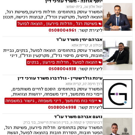
יוסף אוזנה - משרד עורכי דין
יגאל אלון 24, בית-שמש
המשרד עוסק בתחומים: חדלות פירעון,פשיטת רגל,
הוצאה לפועל, מקרקעין ונדל"ן, קבוצות רכישה, תכנון
ובניה, עסקאות מכר דירה, רישום קבלנים, פינוי
פשיטת רגל
,
חדלות פירעון
,
הוצאה לפועל
מושכר, מגרשים לבניה, דיירות מוגונת, נחלות
ליצירת קשר:
0508004961
ומשקים במושבים, רשות מקרקעי ישראל, צווי
הריסה, בתים משותפים, נדל"ן ביהודה ושומרון
אברהם ימין משרד עו"ד
זבולון 6, קריית אתא
המשרד עוסק בתחומים: הוצאה לפועל, בנקים, גביית
חובות, מיסים, מיסוי נדל"ן, מקרקעין ונדל"ן, דיני
משפחה, מזונות, ביטוח לאומי, ירושות וצוואות, ייפוי
הוצאה לפועל
,
חדלות פירעון
,
בנקים
כוח מתמשך, חדלות פירעון.
ליצירת קשר:
0508004938
עינת גולדשטיין - גולדברג משרד עורכי דין
דרך חיפה 37, קרית אתא
המשרד עוסק בתחומים: הסכם לחיים משותפים,
ייפוי כוח מתמשך, דיני משפחה, ירושות וצוואות,
הסכמי ממון, ביטוח לאומי, תעבורה, פשיטת רגל,
ייפוי כוח מתמשך
,
דיני משפחה
,
גישור במשפחה
חדלות פירעון, הוצאה לפועל
ליצירת קשר:
0508004998
נועם אברהם משרד עו"ד
ז'בוטינסקי 9 קומה 9, בניין הכשרת היישוב, בני ברק
המשרד עוסק בתחומים: חדלות פירעון, פשיטת רגל,
הפטר חובות, הסדרת חובות בהוצאה לפועל, הגשת