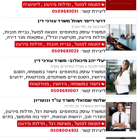
הוצאה לפועל
,
חדלות פירעון
,
ליטיגציה
ליצירת קשר:
0509693031
דרעי רייפר ושות' משרד עורכי דין
הארבעה 28, תל-אביב
המשרד עוסק בתחומים: הוצאה לפועל, גביית חובות,
חדלות פירעון, מקרקעין ונדל"ן, עסקאות מכר דירה,
דיני משפחה, חלוקת רכוש, דיני חוזים, ירושות
הוצאה לפועל
,
גביית חובות
,
חדלות פירעון
וצוואות.
ליצירת קשר:
0509693023
יעלי יהב מיכאלוב- משרד עורכי דין
פתח תקווה 6 מגדל החלוצים, נתניה
המשרד עוסק בתחומים: גישור במשפחה, הסכם
גירושין, הסכם חיים משותפים, פונדקאות, ידועים
בציבור, אפוטרופסות, הסכמי ממון, אבהות, מזונות,
גישור במשפחה
,
גירושין
,
פונדקאות
זמני שהות, גירושין, הורות חד מינית, נישואים
ליצירת קשר:
0509693007
אזרחיים, חוק הנוער, אימוץ , חלוקת רכוש, מעמד
אישי, תיאום הורי, חטיפת ילדים, זמני שהות (החזקת
שלומי שמואלי משרד עו"ד ונוטריון
ילדים), אומנה, ניכור הורי, עסקאות מתנה, הוצאה
שדרות רוטשילד 19, חדרה
לפועל, חדלות פירעון, ייפוי כוח מתמשך, מסמך
המשרד עוסק בתחומים: פשיטת רגל, חדלות פירעון,
הבעת רצון, צוואות וירושה.
הסדרי חוב, ירושות וצוואות, ייפוי כוח מתמשך, בתים
משותפים, עסקאות מכר דירה, ליטיגציה, לשון הרע,
הוצאה לפועל
,
פשיטת רגל
,
חדלות פירעון
מיסים
ליצירת קשר:
0508004932