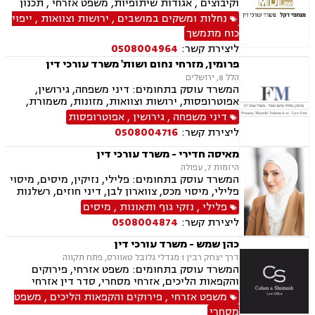
וקיבוצים , אגודות שיתופיות, משפט אזרחי , תכנון
ובניה, ירושות וצוואות, ייפוי כוח מתמשך, מסחר
נחלות ומשקים במושבים
,
ירושות וצוואות
,
ייפוי
בינלאומי, בתים משותפים, דיני עבודה, דיני חברות,
כוח מתמשך
חדלות פרעון, ליווי עסקי, נזיקין, נזקי גוף, חקלאי-
ליצירת קשר:
0508004964
עסקי, מגשרים.
פרומין, מזרחי נחום ושות' משרד עורכי דין
הלל 8, ירושלים
המשרד עוסק בתחומים: דיני משפחה, גירושין,
אפוטרופסות, ירושות וצוואות, מזונות, משמורת,
ייפוי כוח מתמשך, ידועים בציבור, חלוקת רכוש,
דיני משפחה
,
גירושין
,
אפוטרופסות
הורות חד מינית, הסכמי ממון, דיני מקרקעין,
ליצירת קשר:
0508004716
עסקאות מכר דירה, נדל"ן, ליקויי בנייה, פינוי בינוי,
פינוי מושכר, תמ"א 38, דיירות מוגנת , בנקים,
מאיסה חדירי - משרד עורכי דין
ערבויות ושטרות , פירוקים והקפאות הליכים, צווי
היזמות 7, עפולה
מניעה, ליווי עסקי, דיני חוזים, חדלות פירעון, פשיטת
המשרד עוסק בתחומים: פלילי, נזיקין, מיסים, מיסוי
רגל, הוצאה לפועל, גביית חובות, דיני חברות,
פלילי, מיסוי מכס, צווארון לבן, דיני חוזים, רשלנות
תביעות ייצוגיות, דיני עבודה
רפואית, דיני ביטוח, דיני חברות, הוצאה לפועל,
פלילי
,
נזקי גוף ותאונות
,
מיסים
ביטוח לאומי, דיני עבודה, חדלות פירעון, עבירות
ליצירת קשר:
0508004874
מס, תאונות עבודה, תאונות תלמידים, תביעות גזזת
כהן שמש - משרד עורכי דין
דרך יצחק רבין 1 מגדלי גלובל טאוורס, פתח תקווה
המשרד עוסק בתחומים: משפט אזרחי, פירוקים
והקפאות הליכים, אזרחי מסחרי, סדר דין אזרחי
וראיות, בנקים, ערבויות ושטרות , חדלות פרעון,
משפט אזרחי
,
פירוקים והקפאות הליכים
,
משפט
הוצאה לפועל, דיני תאגידים
מסחרי