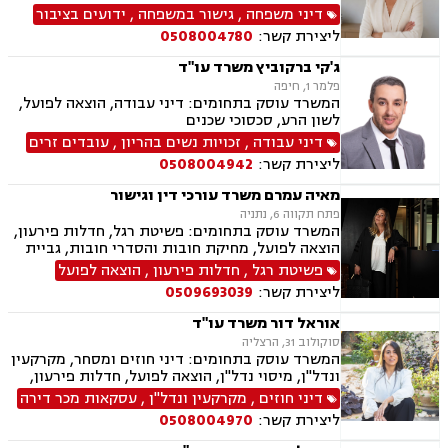
ונדל"ן, ייפוי כוח מתמשך, צבא ומשרד הביטחון,
דיני משפחה
,
גישור במשפחה
,
ידועים בציבור
ביטוח לאומי.
ליצירת קשר:
0508004780
ג'קי ברקוביץ משרד עו"ד
פלמר 1, חיפה
המשרד עוסק בתחומים: דיני עבודה, הוצאה לפועל,
לשון הרע, סכסוכי שכנים
דיני עבודה
,
זכויות נשים בהריון
,
עובדים זרים
ליצירת קשר:
0508004942
מאיה עמרם משרד עורכי דין וגישור
פתח תקווה 6, נתניה
המשרד עוסק בתחומים: פשיטת רגל, חדלות פירעון,
הוצאה לפועל, מחיקת חובות והסדרי חובות, גביית
חובות, ירושות וצוואות, ייפוי כוח מתמשך, דיני
פשיטת רגל
,
חדלות פירעון
,
הוצאה לפועל
חברות, פירוקים והקפאת הליכים, מיזוגים ורכישות,
ליצירת קשר:
0509693039
ליווי עסקי, ליווי מיזמי סטרטאפ.
אוראל דור משרד עו"ד
סוקולוב 31, הרצליה
המשרד עוסק בתחומים: דיני חוזים ומסחר, מקרקעין
ונדל"ן, מיסוי נדל"ן, הוצאה לפועל, חדלות פירעון,
גביית חובות, משפט אזרחי.
דיני חוזים
,
מקרקעין ונדל"ן
,
עסקאות מכר דירה
ליצירת קשר:
0508004970