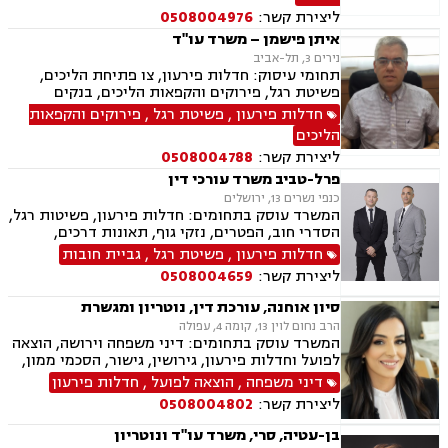
ליצירת קשר:
0508004976
איתן פישמן – משרד עו"ד
נירים 3, תל-אביב
תחומי עיסוק: חדלות פירעון, צו פתיחת הליכים,
פשיטת רגל, פירוקים והקפאות הליכים, בנקים
חדלות פירעון
,
פשיטת רגל
,
פירוקים והקפאות
הליכים
ליצירת קשר:
0508004788
פרל-טביב משרד עורכי דין
כנפי נשרים 13, ירושלים
המשרד עוסק בתחומים: חדלות פירעון, פשיטות רגל,
הסדרי חוב, הפטרים, נזקי גוף, תאונות דרכים,
רשלנות רפואית
חדלות פירעון
,
פשיטת רגל
,
גביית חובות
ליצירת קשר:
0508004659
סיון אוחנה, עורכת דין, נוטריון ומגשרת
הרב נחום לוין 13, קומה 4, עפולה
המשרד עוסק בתחומים: דיני משפחה וירושה, הוצאה
לפועל וחדלות פירעון, גירושין, גישור, הסכמי ממון,
ייפוי כוח מתמשך, ניכור הורי, אפוטרופסות, ירושות
דיני משפחה
,
הוצאה לפועל
,
חדלות פירעון
וצוואות, מזונות, אחריות הורית, איזון משאבים
ליצירת קשר:
0508004802
וחלוקת רכוש.
בן-עטיה, סרי, משרד עו"ד ונוטריון