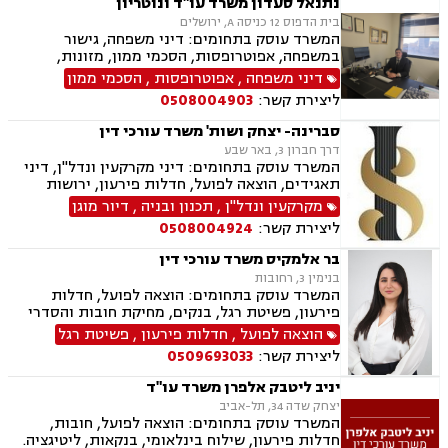
נתנאל סעדון משרד עו"ד ונוטריון
בית הדפוס 12 כניסה A, ירושלים
המשרד עוסק בתחומים: דיני משפחה, גישור
במשפחה, אפוטרופסות, הסכמי ממון, מזונות,
משמורת, גירושין, טוען רבני, חלוקת רכוש, מעמד
דיני משפחה
,
אפוטרופסות
,
הסכמי ממון
אישי, תיאום הורי, זמני שהות, ניכור הורי, עסקאות
ליצירת קשר:
0508004903
מתנה, ידועים בציבור, ירושות וצוואות, נוטריון, ייפוי
כוח מתמשך, הוצאה לפועל, חדלות פירעון, תביעות
סברינה- יצחק ושות' משרד עורכי דין
מסחריות, דיני חוזים, מקרקעין ונדל"ן, עסקאות מכר
דרך חברון 3, באר שבע
דירה, עסקאות מכר יד שניה מקבלן, משפט מסחרי,
המשרד עוסק בתחומים: דיני מקרקעין ונדל"ן, דיני
דיני חברות, ליטיגציה מסחרית ונדל"נית, דיני
תאגידים, הוצאה לפועל, חדלות פירעון, ירושות
עמותות
וצוואת.
מקרקעין ונדל"ן
,
תכנון ובניה
,
דיור מוגן
ליצירת קשר:
0508004924
בר אלמקיס משרד עורכי דין
בנימין 3, רחובות
המשרד עוסק בתחומים: הוצאה לפועל, חדלות
פירעון, פשיטת רגל, בנקים, מחיקת חובות והסדרי
חוב, דיני משפחה, גישור במשפחה, ידועים בציבור,
הוצאה לפועל
,
חדלות פירעון
,
פשיטת רגל
הסכמי ממון, מזונות, משמורת, גירושין, חלוקת רכוש,
ליצירת קשר:
0509693033
זמני שהות, ניכור הורי
יניב ליטבק אלפרן משרד עו"ד
יצחק שדה 34, תל-אביב
המשרד עוסק בתחומים: הוצאה לפועל, חובות,
חדלות פירעון, שילוח בינלאומי, בנקאות, ליטיגציה.