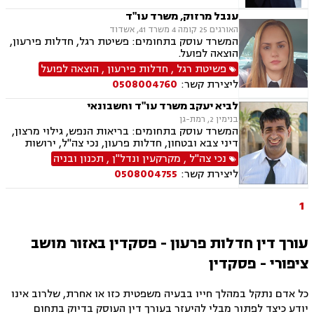
חד מינית, חלוקת רכוש
ענבל מרזוק, משרד עו"ד
האורגים 25 קומה 4 משרד 41, אשדוד
המשרד עוסק בתחומים: פשיטת רגל, חדלות פירעון,
הוצאה לפועל.
פשיטת רגל
,
חדלות פירעון
,
הוצאה לפועל
ליצירת קשר:
0508004760
לביא יעקב משרד עו"ד וחשבונאי
בנימין 2, רמת-גן
המשרד עוסק בתחומים: בריאות הנפש, גילוי מרצון,
דיני צבא ובטחון, חדלות פרעון, נכי צה"ל, ירושות
וצוואות, רשויות מקומיות, לשון הרע, משרד הביטחון,
נכי צה"ל
,
מקרקעין ונדל"ן
,
תכנון ובניה
דיני עבודה, דיני ביטוח מיסים, דיני חוזים, חוקתי
ליצירת קשר:
0508004755
ומנהלי, דיני מקרקעין, עסקאות מכר דירה
1
עורך דין חדלות פרעון - פסקדין באזור מושב
ציפורי - פסקדין
כל אדם נתקל במהלך חייו בבעיה משפטית כזו או אחרת, שלרוב אינו
יודע כיצד לפתור מבלי להיעזר בעורך דין העוסק בדיוק בתחום