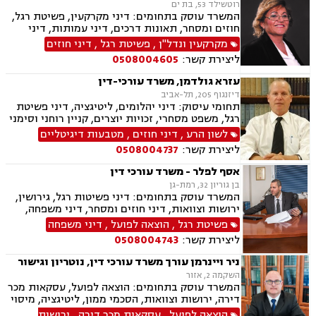
רוטשילד 53, בת ים
המשרד עוסק בתחומים: דיני מקרקעין, פשיטת רגל,
חוזים ומסחר, תאונות דרכים, דיני עמותות, דיני
תאגידים, הסכמי ממון, חדלות פרעון, חוקתי ומנהלי,
מקרקעין ונדל"ן
,
פשיטת רגל
,
דיני חוזים
ידועים בציבור, ירושות וצוואות, ליווי עסקי,
ליצירת קשר:
0508004605
ליטיגציה, ליקויי בנייה, תמ"א 38, היטל השבחה,
חלוקת רכוש, מגרשים לבניה , נדל"ן, נוטריון,
עזרא גולדמן, משרד עורכי-דין
עסקאות מכר דירה, פינוי בינוי, פינוי מושכר, פירוקים
דיזנגוף 205, תל-אביב
והקפאות הליכים, צווי הריסה, צווי מניעה, רשויות
תחומי עיסוק: דיני יהלומים, ליטיגציה, דיני פשיטת
מקומיות, רשות מקרקעי ישראל, תאונות עבודה,
רגל, משפט מסחרי, זכויות יוצרים, קניין רוחני וסימני
תאונות עקב רשלנות, תאונות ספורט, תאונות
מסחר, לשון הרע, דיני משפחה, הסכמי ממון, הסכמי
לשון הרע
,
דיני חוזים
,
מטבעות דיגיטליים
תלמידים, תכנון ובניה, ייפוי כוח מתשמך, גישור
גירושין, ייצוג בבית הדין הרבני ובבתי המשפט
ובוררויות
ליצירת קשר:
0508004737
למשפחה, צוואות, ירושות ועיזבונות, רשלנות
רפואית ,משא ומתן מול רשויות המס "גילוי מרצון"-
אסף לפלר - משרד עורכי דין
עבור יהלומנים, מטבעות דיגיטליים
בן גוריון 32, רמת-גן
המשרד עוסק בתחומים: דיני פשיטות רגל, גירושין,
ירושות וצוואות, דיני חוזים ומסחר, דיני משפחה,
הוצאה לפועל, אבהות , אפוטרופסות, ליטיגציה, לשון
פשיטת רגל
,
הוצאה לפועל
,
דיני משפחה
הרע, מזונות, משפט אזרחי , נישואים אזרחיים, סדר
ליצירת קשר:
0508004743
דין אזרחי וראיות, ערבויות ושטרות , פינוי מושכר,
צווי מניעה, חדלות פירעון.
ניר ויינרמן עורך משרד עורכי דין, נוטריון וגישור
השקמה 2, אזור
המשרד עוסק בתחומים: הוצאה לפועל, עסקאות מכר
דירה, ירושות וצוואות, הסכמי ממון, ליטיגציה, מיסוי
נדל"ן, נוטריון, פשיטת רגל, פינוי מושכר, ייפוי כוח
הוצאה לפועל
,
עסקאות מכר דירה
,
ירושות