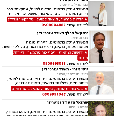
אבן ישראל 5, ירושלים
המשרד עוסק בתחום: הוצאה לפועל, עסקאות מכר
דירה, תאונות דרכים, נזקי גוף, משפט אזרחי , דיני
מקרקעין, דיני חוזים, דיני ביטוח, נזיקין, אבדן כושר
חדלות פירעון
,
הוצאה לפועל
,
מקרקעין ונדל"ן
עבודה , הסכמי ממון, ירושות וצוואות, רשות מקרקעי
ליצירת קשר:
0508004882
ישראל, נדל"ן, סדר דין אזרחי וראיות, תאונות
עבודה, נוטריון, ייפוי כוח מתמשך
יחזקאל חרלף משרד עורכי דין
צבר 11, חיפה
המשרד עוסק בתחומים: דיירות מוגנת,
אפוטרופסות, בנקים, דיני צבא ובטחון, פלילי, ירושות
וצוואות, ליטיגציה, נדל"ן, דיני מקרקעין, עבירות מין,
ירושות וצוואות
,
ייפוי כוח מתמשך
,
דיירות
פינוי מושכר, צווארון לבן, תאונות דרכים, תעבורה,
מוגנת
דיני עבודה, הסכמי ממון, משפט צבאי, עסקאות מכר
ליצירת קשר:
0509693083
דירה, תאונות עבודה, מעמד אישי, חדלות פרעון
יוסי ניזרי - משרד עורכי דין
רחוב ירושלים 17, עפולה
המשרד עוסק בתחומים: דיני נזיקין, ביטוח לאומי,
ביטוח חיים, רשלנות רפואית, תאונות עבודה,
תאונות דרכים, תאונות ספורט, נכי צה"ל, רשלנות
נזקי גוף ותאונות
,
ביטוח לאומי
,
ביטוח חיים
רפואית- הריון ולידה, דיני ביטוח, דיני עבודה,
ליצירת קשר:
0509997047
פשיטת רגל, דיני חוזים ומסחר, סדר דין אזרחי
וראיות, דיני מקרקעין, מגשרים, אבדן כושר עבודה ,
שמואל פז עו"ד ונוטריון
אחריות מקצועית, ירושות וצוואות, לשון הרע, משפט
זהבית 13, יבנה
אזרחי, משרד הביטחון, נזקי גוף, תביעות גזזת.
המשרד עוסק בתחומים: דיני חוזים, משפט מסחרי,