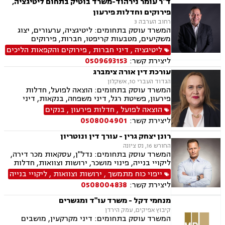
ד"ר עומר נירהוד-משרד בוטיק בתחום ליטיגציה,
פירוקים וחדלות פירעון
רחוב הערבה 3
המשרד עוסק בתחומים: ליטיגציה, ערעורים, יצוג
משקיעים, מטבעות קריפטו, חברות, פירוקים
ליטיגציה
,
דיני חברות
,
פירוקים והקפאות הליכים
ליצירת קשר:
0509693153
עורכת דין אורה צימברג
הגדוד העברי 10, אשקלון
המשרד עוסק בתחומים: הוצאה לפועל, חדלות
פירעון, פשיטת רגל, דיני משפחה, בנקאות, דיני
חוזים ומסחר
הוצאה לפועל
,
חדלות פירעון
,
בנקים
ליצירת קשר:
0508004901
רונן יצחק גרין - עורך דין ונוטריון
החורש 16, נס ציונה
המשרד עוסק בתחומים: נדל"ן, עסקאות מכר דירה,
ליקויי בנייה, פינוי מושכר, ירושות וצוואות, חדלות
פירעון, לשון הרע, נוטריון, מיסוי מקרקעין, תמ"א 38,
ייפוי כוח מתמשך
,
ירושות וצוואות
,
ליקויי בנייה
ייפוי כוח מתמשך, דיני עבודה, מגשר ובורר
ליצירת קשר:
0508004838
מנחמי דקל - משרד עו"ד ומגשרים
קיבוץ אפיקים, עמק הירדן
המשרד עוסק בתחומים: דיני מקרקעין, מושבים