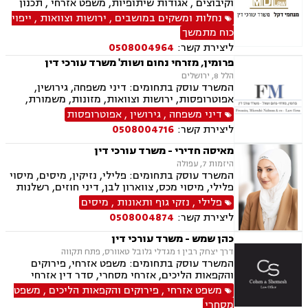
וקיבוצים , אגודות שיתופיות, משפט אזרחי , תכנון
ובניה, ירושות וצוואות, ייפוי כוח מתמשך, מסחר
נחלות ומשקים במושבים
,
ירושות וצוואות
,
ייפוי
בינלאומי, בתים משותפים, דיני עבודה, דיני חברות,
כוח מתמשך
חדלות פרעון, ליווי עסקי, נזיקין, נזקי גוף, חקלאי-
ליצירת קשר:
0508004964
עסקי, מגשרים.
פרומין, מזרחי נחום ושות' משרד עורכי דין
הלל 8, ירושלים
המשרד עוסק בתחומים: דיני משפחה, גירושין,
אפוטרופסות, ירושות וצוואות, מזונות, משמורת,
ייפוי כוח מתמשך, ידועים בציבור, חלוקת רכוש,
דיני משפחה
,
גירושין
,
אפוטרופסות
הורות חד מינית, הסכמי ממון, דיני מקרקעין,
ליצירת קשר:
0508004716
עסקאות מכר דירה, נדל"ן, ליקויי בנייה, פינוי בינוי,
פינוי מושכר, תמ"א 38, דיירות מוגנת , בנקים,
מאיסה חדירי - משרד עורכי דין
ערבויות ושטרות , פירוקים והקפאות הליכים, צווי
היזמות 7, עפולה
מניעה, ליווי עסקי, דיני חוזים, חדלות פירעון, פשיטת
המשרד עוסק בתחומים: פלילי, נזיקין, מיסים, מיסוי
רגל, הוצאה לפועל, גביית חובות, דיני חברות,
פלילי, מיסוי מכס, צווארון לבן, דיני חוזים, רשלנות
תביעות ייצוגיות, דיני עבודה
רפואית, דיני ביטוח, דיני חברות, הוצאה לפועל,
פלילי
,
נזקי גוף ותאונות
,
מיסים
ביטוח לאומי, דיני עבודה, חדלות פירעון, עבירות
ליצירת קשר:
0508004874
מס, תאונות עבודה, תאונות תלמידים, תביעות גזזת
כהן שמש - משרד עורכי דין
דרך יצחק רבין 1 מגדלי גלובל טאוורס, פתח תקווה
המשרד עוסק בתחומים: משפט אזרחי, פירוקים
והקפאות הליכים, אזרחי מסחרי, סדר דין אזרחי
וראיות, בנקים, ערבויות ושטרות , חדלות פרעון,
משפט אזרחי
,
פירוקים והקפאות הליכים
,
משפט
הוצאה לפועל, דיני תאגידים
מסחרי