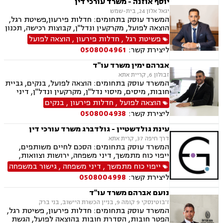
יוסף אוזנה - משרד עורכי דין
יגאל אלון 24, בית-שמש
המשרד עוסק בתחומים: חדלות פירעון,פשיטת רגל,
הוצאה לפועל, מקרקעין ונדל"ן, קבוצות רכישה, תכנון
ובניה, עסקאות מכר דירה, רישום קבלנים, פינוי
פשיטת רגל
,
חדלות פירעון
,
הוצאה לפועל
מושכר, מגרשים לבניה, דיירות מוגונת, נחלות
ליצירת קשר:
0508004961
ומשקים במושבים, רשות מקרקעי ישראל, צווי
הריסה, בתים משותפים, נדל"ן ביהודה ושומרון
אברהם ימין משרד עו"ד
זבולון 6, קריית אתא
המשרד עוסק בתחומים: הוצאה לפועל, בנקים, גביית
חובות, מיסים, מיסוי נדל"ן, מקרקעין ונדל"ן, דיני
משפחה, מזונות, ביטוח לאומי, ירושות וצוואות, ייפוי
הוצאה לפועל
,
חדלות פירעון
,
בנקים
כוח מתמשך, חדלות פירעון.
ליצירת קשר:
0508004938
עינת גולדשטיין - גולדברג משרד עורכי דין
דרך חיפה 37, קרית אתא
המשרד עוסק בתחומים: הסכם לחיים משותפים,
ייפוי כוח מתמשך, דיני משפחה, ירושות וצוואות,
הסכמי ממון, ביטוח לאומי, תעבורה, פשיטת רגל,
ייפוי כוח מתמשך
,
דיני משפחה
,
גישור במשפחה
חדלות פירעון, הוצאה לפועל
ליצירת קשר:
0508004998
נועם אברהם משרד עו"ד
ז'בוטינסקי 9 קומה 9, בניין הכשרת היישוב, בני ברק
המשרד עוסק בתחומים: חדלות פירעון, פשיטת רגל,
הפטר חובות, הסדרת חובות בהוצאה לפועל, הגשת