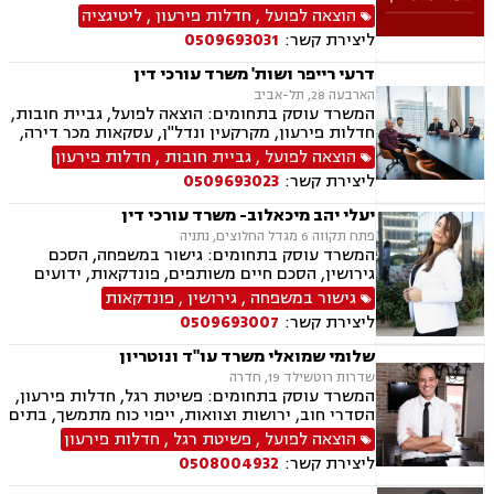
הוצאה לפועל
,
חדלות פירעון
,
ליטיגציה
ליצירת קשר:
0509693031
דרעי רייפר ושות' משרד עורכי דין
הארבעה 28, תל-אביב
המשרד עוסק בתחומים: הוצאה לפועל, גביית חובות,
חדלות פירעון, מקרקעין ונדל"ן, עסקאות מכר דירה,
דיני משפחה, חלוקת רכוש, דיני חוזים, ירושות
הוצאה לפועל
,
גביית חובות
,
חדלות פירעון
וצוואות.
ליצירת קשר:
0509693023
יעלי יהב מיכאלוב- משרד עורכי דין
פתח תקווה 6 מגדל החלוצים, נתניה
המשרד עוסק בתחומים: גישור במשפחה, הסכם
גירושין, הסכם חיים משותפים, פונדקאות, ידועים
בציבור, אפוטרופסות, הסכמי ממון, אבהות, מזונות,
גישור במשפחה
,
גירושין
,
פונדקאות
זמני שהות, גירושין, הורות חד מינית, נישואים
ליצירת קשר:
0509693007
אזרחיים, חוק הנוער, אימוץ , חלוקת רכוש, מעמד
אישי, תיאום הורי, חטיפת ילדים, זמני שהות (החזקת
שלומי שמואלי משרד עו"ד ונוטריון
ילדים), אומנה, ניכור הורי, עסקאות מתנה, הוצאה
שדרות רוטשילד 19, חדרה
לפועל, חדלות פירעון, ייפוי כוח מתמשך, מסמך
המשרד עוסק בתחומים: פשיטת רגל, חדלות פירעון,
הבעת רצון, צוואות וירושה.
הסדרי חוב, ירושות וצוואות, ייפוי כוח מתמשך, בתים
משותפים, עסקאות מכר דירה, ליטיגציה, לשון הרע,
הוצאה לפועל
,
פשיטת רגל
,
חדלות פירעון
מיסים
ליצירת קשר:
0508004932