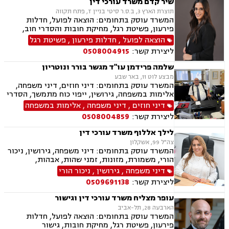
שיר קדם משרד עורכי דין
תוצרת הארץ 3, ב.ס.ר סיטי בניין T, פתח תקווה
המשרד עוסק בתחומים: הוצאה לפועל, חדלות
פירעון, פשיטת רגל, מחיקת חובות והסדרי חוב,
ירושות וצוואות, ייפוי כוח מתמשך
הוצאה לפועל
,
חדלות פירעון
,
פשיטת רגל
ליצירת קשר:
0508004915
שלמה פרידמן עו"ד מגשר בורר ונוטריון
מבצע לוט 11, באר שבע
המשרד עוסק בתחומים: דיני חוזים, דיני משפחה,
אלימות במשפחה, גירושין, ייפוי כוח מתמשך, הסדרי
ראיה, מזונות, ירושות וצוואות, הסכמי ממון, גישור
דיני חוזים
,
דיני משפחה
,
אלימות במשפחה
במשפחה, חדלות פירעון, דיני עבודה, זכויות נשים
ליצירת קשר:
0508004859
בהריון, עסקאות מכר דירה
לילך אללוף משרד עורכי דין
צה"ל 99, אשקלון
המשרד עוסק בתחומים: דיני משפחה, גירושין, ניכור
הורי, משמורת, מזונות, זמני שהות, אבהות,
אפוטרופסות, גישור, חוק הנוער, חלוקת רכוש, ייפוי
דיני משפחה
,
גירושין
,
ניכור הורי
כוח מתמשך חדלות פירעון, הוצאה לפועל, מחיקת
ליצירת קשר:
0509691138
והסדרי חובות, פשיטת רגל.
עופר מצליח משרד עורכי דין וגישור
הארבעה 28, תל-אביב
המשרד עוסק בתחומים: הוצאה לפועל, חדלות
פירעון, פשיטת רגל, מחיקת חובות, גישור