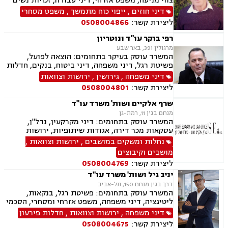
צווי מניעה, משפט אזרחי, דיני עבודה, זכויות נשים
בהריון, תביעות ביטוח ונזקי רכוש, ביטוח סיעודי,
דיני חוזים
,
ייפוי כוח מתמשך
,
משפט מסחרי
דיני פנסיה, מקרקעין ונדל"ן, תכנון ובניה, דיור מוגן,
ליצירת קשר:
0508004866
ליקויי בניה, עזקאות מכר דירה, פינוי מושכר, רשות
מקרקעי ישראל, צווי הריסה, דיני משפחה, ידועים
רפי בוקר עו"ד ונוטריון
בציבור, אפוטרופסות, הסכמי ממון, גירושין, חלוקת
מרגולין 391, באר שבע
רכוש, מעמד אישי, דיני חברות, הוצאה לפועל,
המשרד עוסק בעיקר בתחומים: הוצאה לפועל,
מחיקת רישום פלילי, תעבורה, פש"ר, חדלות פירעון,
פשיטת רגל, דיני משפחה, דיני ביטוח, בנקים, חדלות
לשון הרע, ירושות וצוואות, נוטריון, נוטריון אנגלית
פירעון, נזיקין, נזקי גוף, תאונות דרכים, תאונות
דיני משפחה
,
גירושין
,
ירושות וצוואות
עבודה, תאונות ספורט, תאונות עקב רשלנות, נוטריון
ליצירת קשר:
0508004801
שרף אלקיים ושות' משרד עו"ד
מנחם בגין 11, רמת-גן
המשרד עוסק בתחומים: דיני מקרקעין, נדל"ן,
עסקאות מכר דירה, אגודות שיתופיות, ירושות
וצוואות, דיני תאגידים, דיני משפחה, גירושין, הסכמי
נחלות ומשקים במושבים
,
ירושות וצוואות
,
ממון, העברה בין דורית, ידועים בציבור, מזונות,
מושבים וקיבוצים
חדלות פרעון, מושבים וקיבוצים.
ליצירת קשר:
0508004769
יניב גיל ושות' משרד עו"ד
דרך בגין מנחם 150, תל-אביב
המשרד עוסק בתחומים: פשיטת רגל, בנקאות,
ליטיגציה, דיני משפחה, משפט אזרחי ומסחרי, הסכמי
ממון, ירושות וצוואות, עסקאות מכר דירה, פינוי
דיני משפחה
,
ירושות וצוואות
,
חדלות פירעון
מושכר, דיני חוזים ומסחר, דיני מקרקעין, גירושין,
ליצירת קשר:
0508004675
ייפוי כוח מתמשך, זמני שהות, אפוטרופסות, הורות