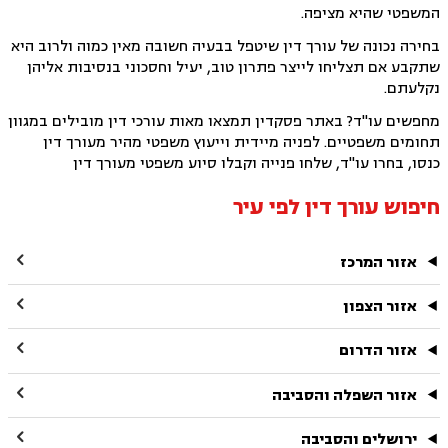
המשפטי שהיא מציפה.
בחירה נכונה של עורך דין שיטפל בבעיה חשובה מאין כמוה ולרוב היא
שתקבע אם תצליחו לייצר פתרון טוב, יעיל וחסכוני בנסיבות אליהן
נקלעתם.
מחפשים עו"ד? באתר פסקדין תמצאו מאות עורכי דין מובילים במגוון
תחומים משפטיים. לפניה מיידית וייעוץ משפטי מהיר מעורך דין
כנסו, בחרו עו"ד, שלחו פנייה וקבלו סיוע משפטי מעורך דין
חיפוש עורך דין לפי עיר

אזור המרכז

אזור הצפון

אזור הדרום

אזור השפלה והסביבה

ירושלים והסביבה