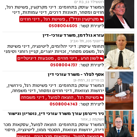
רוטשילד 53, בת ים
המשרד עוסק בתחומים: דיני מקרקעין, פשיטת רגל,
חוזים ומסחר, תאונות דרכים, דיני עמותות, דיני
תאגידים, הסכמי ממון, חדלות פרעון, חוקתי ומנהלי,
מקרקעין ונדל"ן
,
פשיטת רגל
,
דיני חוזים
ידועים בציבור, ירושות וצוואות, ליווי עסקי,
ליצירת קשר:
0508004605
ליטיגציה, ליקויי בנייה, תמ"א 38, היטל השבחה,
חלוקת רכוש, מגרשים לבניה , נדל"ן, נוטריון,
עזרא גולדמן, משרד עורכי-דין
עסקאות מכר דירה, פינוי בינוי, פינוי מושכר, פירוקים
דיזנגוף 205, תל-אביב
והקפאות הליכים, צווי הריסה, צווי מניעה, רשויות
תחומי עיסוק: דיני יהלומים, ליטיגציה, דיני פשיטת
מקומיות, רשות מקרקעי ישראל, תאונות עבודה,
רגל, משפט מסחרי, זכויות יוצרים, קניין רוחני וסימני
תאונות עקב רשלנות, תאונות ספורט, תאונות
מסחר, לשון הרע, דיני משפחה, הסכמי ממון, הסכמי
לשון הרע
,
דיני חוזים
,
מטבעות דיגיטליים
תלמידים, תכנון ובניה, ייפוי כוח מתשמך, גישור
גירושין, ייצוג בבית הדין הרבני ובבתי המשפט
ובוררויות
ליצירת קשר:
0508004737
למשפחה, צוואות, ירושות ועיזבונות, רשלנות
רפואית ,משא ומתן מול רשויות המס "גילוי מרצון"-
אסף לפלר - משרד עורכי דין
עבור יהלומנים, מטבעות דיגיטליים
בן גוריון 32, רמת-גן
המשרד עוסק בתחומים: דיני פשיטות רגל, גירושין,
ירושות וצוואות, דיני חוזים ומסחר, דיני משפחה,
הוצאה לפועל, אבהות , אפוטרופסות, ליטיגציה, לשון
פשיטת רגל
,
הוצאה לפועל
,
דיני משפחה
הרע, מזונות, משפט אזרחי , נישואים אזרחיים, סדר
ליצירת קשר:
0508004743
דין אזרחי וראיות, ערבויות ושטרות , פינוי מושכר,
צווי מניעה, חדלות פירעון.
ניר ויינרמן עורך משרד עורכי דין, נוטריון וגישור
השקמה 2, אזור
המשרד עוסק בתחומים: הוצאה לפועל, עסקאות מכר
דירה, ירושות וצוואות, הסכמי ממון, ליטיגציה, מיסוי
נדל"ן, נוטריון, פשיטת רגל, פינוי מושכר, ייפוי כוח
הוצאה לפועל
,
עסקאות מכר דירה
,
ירושות