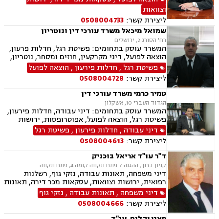
מתמשך וגישור עסקי
וצוואות
ליצירת קשר:
0508004733
שמואל מיכאל משרד עורכי דין ונוטריון
רח' הסורג 2, ירושלים
המשרד עוסק בתחומים: פשיטת רגל, חדלות פרעון,
הוצאה לפועל, דיני מקרקעין, חוזים ומסחר, נוטריון,
עסקאות מכר דירה, ירושות וצוואות, ליטיגציה, נדל"ן,
פשיטת רגל
,
חדלות פירעון
,
הוצאה לפועל
פינוי מושכר ופירוקים והקפאות הליכים.
ליצירת קשר:
0508004728
טמיר כרמי משרד עורכי דין
הגדוד העברי 10, אשקלון
המשרד עוסק בתחומים: דיני עבודה, חדלות פירעון,
פשיטת רגל, הוצאה לפועל, אפוטרופסות, ירושות
וצוואות, ליטיגציה, משפט אזרחי , נדל"ן, עסקאות
דיני עבודה
,
חדלות פירעון
,
פשיטת רגל
מכר דירה, פינוי מושכר, פירוקים והקפאות הליכים,
ליצירת קשר:
0508004613
רישוי עסקים, רשויות מקומיות, תכנון ובניה, דיני
מקרקעין
ד"ר עו"ד אריאל בוכניק
קניון ברוך, ההגנה 7 פתח תקווה קומה 4, פתח תקווה
דיני משפחה, תאונות עבודה, נזקי גוף, רשלנות
רפואית, ירושות וצוואות, עסקאות מכר דירה, תאונות
עקב רשלנות, דיני עבודה, אבדן כושר עבודה, פינוי
דיני משפחה
,
תאונות עבודה
,
נזקי גוף
בינוי, דיני מקרקעין, פשיטת רגל, חדלות פרעון,
ליצירת קשר:
0508004666
תעבורה
פאני יהלום, עו"ד