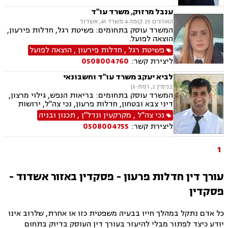
חד מינית, חלוקת רכוש
ענבל מרזוק, משרד עו"ד
האורגים 25 קומה 4 משרד 41, אשדוד
המשרד עוסק בתחומים: פשיטת רגל, חדלות פירעון,
הוצאה לפועל.
פשיטת רגל
,
חדלות פירעון
,
הוצאה לפועל
ליצירת קשר:
0508004760
לביא יעקב משרד עו"ד וחשבונאי
בנימין 2, רמת-גן
המשרד עוסק בתחומים: בריאות הנפש, גילוי מרצון,
דיני צבא ובטחון, חדלות פרעון, נכי צה"ל, ירושות
וצוואות, רשויות מקומיות, לשון הרע, משרד הביטחון,
נכי צה"ל
,
מקרקעין ונדל"ן
,
תכנון ובניה
דיני עבודה, דיני ביטוח מיסים, דיני חוזים, חוקתי
ליצירת קשר:
0508004755
ומנהלי, דיני מקרקעין, עסקאות מכר דירה
1
עורך דין חדלות פרעון - פסקדין באזור אשדוד -
פסקדין
כל אדם נתקל במהלך חייו בבעיה משפטית כזו או אחרת, שלרוב אינו
יודע כיצד לפתור מבלי להיעזר בעורך דין העוסק בדיוק בתחום