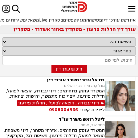


ﱐ
אינדקס עורכי דין
פסיקה
המגזין
טפסים
פסקדין Live
משאלים
שירותים מש
עורך דין חדלות פרעון - פסקדין באזור אשדוד - פסקדין
חיפוש עורך דין
בת אל עוזרי משרד עורכי דין
גנרל קניג פייר 28, ירושלים
המשרד עוסק בתחומים: דיני עבודה, הוצאה לפועל,
חדלות פירעון, ייפוי כוח מתמשך, ירושות וצוואות,
ביטוח לאומי
דיני עבודה
,
הוצאה לפועל
,
חדלות פירעון
ליצירת קשר:
0508004966
ליטל רואש משרד עו"ד
הסדנא 7, רעננה
המשרד עוסק בתחומים: אזרחי מסחרי, דיני משפחה,
הוצאה לפועל, חדלות פירעון, פשיטת רגל, מקרקעין