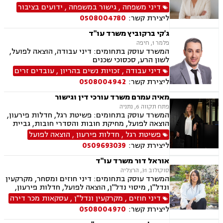
ונדל"ן, ייפוי כוח מתמשך, צבא ומשרד הביטחון,
דיני משפחה
,
גישור במשפחה
,
ידועים בציבור
ביטוח לאומי.
ליצירת קשר:
0508004780
ג'קי ברקוביץ משרד עו"ד
פלמר 1, חיפה
המשרד עוסק בתחומים: דיני עבודה, הוצאה לפועל,
לשון הרע, סכסוכי שכנים
דיני עבודה
,
זכויות נשים בהריון
,
עובדים זרים
ליצירת קשר:
0508004942
מאיה עמרם משרד עורכי דין וגישור
פתח תקווה 6, נתניה
המשרד עוסק בתחומים: פשיטת רגל, חדלות פירעון,
הוצאה לפועל, מחיקת חובות והסדרי חובות, גביית
חובות, ירושות וצוואות, ייפוי כוח מתמשך, דיני
פשיטת רגל
,
חדלות פירעון
,
הוצאה לפועל
חברות, פירוקים והקפאת הליכים, מיזוגים ורכישות,
ליצירת קשר:
0509693039
ליווי עסקי, ליווי מיזמי סטרטאפ.
אוראל דור משרד עו"ד
סוקולוב 31, הרצליה
המשרד עוסק בתחומים: דיני חוזים ומסחר, מקרקעין
ונדל"ן, מיסוי נדל"ן, הוצאה לפועל, חדלות פירעון,
גביית חובות, משפט אזרחי.
דיני חוזים
,
מקרקעין ונדל"ן
,
עסקאות מכר דירה
ליצירת קשר:
0508004970