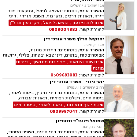
אבן ישראל 5, ירושלים
המשרד עוסק בתחום: הוצאה לפועל, עסקאות מכר
דירה, תאונות דרכים, נזקי גוף, משפט אזרחי , דיני
מקרקעין, דיני חוזים, דיני ביטוח, נזיקין, אבדן כושר
חדלות פירעון
,
הוצאה לפועל
,
מקרקעין ונדל"ן
עבודה , הסכמי ממון, ירושות וצוואות, רשות מקרקעי
ליצירת קשר:
0508004882
ישראל, נדל"ן, סדר דין אזרחי וראיות, תאונות
עבודה, נוטריון, ייפוי כוח מתמשך
יחזקאל חרלף משרד עורכי דין
צבר 11, חיפה
המשרד עוסק בתחומים: דיירות מוגנת,
אפוטרופסות, בנקים, דיני צבא ובטחון, פלילי, ירושות
וצוואות, ליטיגציה, נדל"ן, דיני מקרקעין, עבירות מין,
ירושות וצוואות
,
ייפוי כוח מתמשך
,
דיירות
פינוי מושכר, צווארון לבן, תאונות דרכים, תעבורה,
מוגנת
דיני עבודה, הסכמי ממון, משפט צבאי, עסקאות מכר
ליצירת קשר:
0509693083
דירה, תאונות עבודה, מעמד אישי, חדלות פרעון
יוסי ניזרי - משרד עורכי דין
רחוב ירושלים 17, עפולה
המשרד עוסק בתחומים: דיני נזיקין, ביטוח לאומי,
ביטוח חיים, רשלנות רפואית, תאונות עבודה,
תאונות דרכים, תאונות ספורט, נכי צה"ל, רשלנות
נזקי גוף ותאונות
,
ביטוח לאומי
,
ביטוח חיים
רפואית- הריון ולידה, דיני ביטוח, דיני עבודה,
ליצירת קשר:
0509997047
פשיטת רגל, דיני חוזים ומסחר, סדר דין אזרחי
וראיות, דיני מקרקעין, מגשרים, אבדן כושר עבודה ,
שמואל פז עו"ד ונוטריון
אחריות מקצועית, ירושות וצוואות, לשון הרע, משפט
זהבית 13, יבנה
אזרחי, משרד הביטחון, נזקי גוף, תביעות גזזת.
המשרד עוסק בתחומים: דיני חוזים, משפט מסחרי,