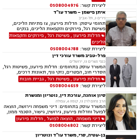
ליצירת קשר:
0508004976
איתן פישמן – משרד עו"ד
נירים 3, תל-אביב
תחומי עיסוק: חדלות פירעון, צו פתיחת הליכים,
פשיטת רגל, פירוקים והקפאות הליכים, בנקים
חדלות פירעון
,
פשיטת רגל
,
פירוקים והקפאות
הליכים
ליצירת קשר:
0508004788
פרל-טביב משרד עורכי דין
כנפי נשרים 13, ירושלים
המשרד עוסק בתחומים: חדלות פירעון, פשיטות רגל,
הסדרי חוב, הפטרים, נזקי גוף, תאונות דרכים,
רשלנות רפואית
חדלות פירעון
,
פשיטת רגל
,
גביית חובות
ליצירת קשר:
0508004659
סיון אוחנה, עורכת דין, נוטריון ומגשרת
הרב נחום לוין 13, קומה 4, עפולה
המשרד עוסק בתחומים: דיני משפחה וירושה, הוצאה
לפועל וחדלות פירעון, גירושין, גישור, הסכמי ממון,
ייפוי כוח מתמשך, ניכור הורי, אפוטרופסות, ירושות
דיני משפחה
,
הוצאה לפועל
,
חדלות פירעון
וצוואות, מזונות, אחריות הורית, איזון משאבים
ליצירת קשר:
0508004802
וחלוקת רכוש.
בן-עטיה, סרי, משרד עו"ד ונוטריון