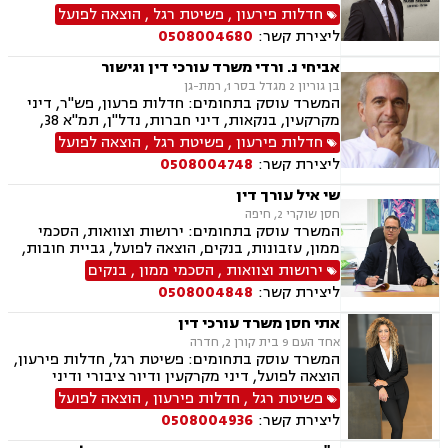
תביעות לבתי משפט, הגשת כתבי הגנה, ייצוג בבתי
חדלות פירעון
,
פשיטת רגל
,
הוצאה לפועל
משפט, הסדרי נושים ללא פשיטת רגל, ניהול מ"מ
ליצירת קשר:
0508004680
להסדרת חובות ללא פשיטת רגל, הסדרי חוב ללא
פשיטת רגל.
אביחי נ. ורדי משרד עורכי דין וגישור
בן גוריון 2 מגדל בסר 1, רמת-גן
המשרד עוסק בתחומים: חדלות פרעון, פש"ר, דיני
מקרקעין, בנקאות, דיני חברות, נדל"ן, תמ"א 38,
מיוסי מקרקעין, ליטגציה, גישור עסקי
חדלות פירעון
,
פשיטת רגל
,
הוצאה לפועל
ליצירת קשר:
0508004748
שי איל עורך דין
חסן שוקרי 2, חיפה
המשרד עוסק בתחומים: ירושות וצוואות, הסכמי
ממון, עזבונות, בנקים, הוצאה לפועל, גביית חובות,
חדלות פירעון, פינוי מושכר, נזקי גוף ותאונות,
ירושות וצוואות
,
הסכמי ממון
,
בנקים
תאונות דרכים, מקרקעין ונדל"ן, עסקאות מכר דירה
ליצירת קשר:
0508004848
אתי חסן משרד עורכי דין
אחד העם 9 בית קורן 2, חדרה
המשרד עוסק בתחומים: פשיטת רגל, חדלות פירעון,
הוצאה לפועל, דיני מקרקעין ודיור ציבורי ודיני
משפחה, ביטוח לאומי, תעבורה.
פשיטת רגל
,
חדלות פירעון
,
הוצאה לפועל
ליצירת קשר:
0508004936