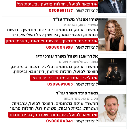
הוצאה לפועל
,
חדלות פירעון
,
פשיטת רגל
ליצירת קשר:
0509691137
שירן אפנג'ר משרד עו"ד
העצמאות 40, באר שבע
המשרד עוסק בתחומים: ייפוי כוח מתמשך, ירושות
וצוואות, הסכמי ממון, גירושין לגיל השלישי, דיני
חוזים, מקרקעין ונדל"ן, ליקויי בנייה, עסקאות מכר
ייפוי כוח מתמשך
,
ירושות וצוואות
,
הסכמי ממון
דירה, פינוי מושכר, משפט אזרחי, חדלות פירעון
ליצירת קשר:
0508004958
אלדר שבו ושות' משרד עורכי דין
האומן 25, תלפיות, ירושלים
המשרד עוסק בתחומים: פלילי, תעבורה, מיסים,
הוצאה לפועל, חדלות פירעון, דיני צבא וביטחון,
ליטיגציה אזרחית
פלילי
,
הטרדה מינית
,
עבירות מין
ליצירת קשר:
0509691085
מאור קינד משרד עו"ד
הסיבים 40, פתח תקווה
המשרד עוסק בתחומים: הוצאה לפועל, ערבויות
ושטרות, גביית חובות, פשיטת רגל, חדלות פרעון
הוצאה לפועל
,
ערבויות ושטרות
,
גביית חובות
ליצירת קשר:
0508004841