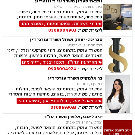
נתנאל סעדון משרד עו"ד ונוטריון
בית הדפוס 12 כניסה A, ירושלים
המשרד עוסק בתחומים: דיני משפחה, גישור
במשפחה, אפוטרופסות, הסכמי ממון, מזונות,
משמורת, גירושין, טוען רבני, חלוקת רכוש, מעמד
דיני משפחה
,
אפוטרופסות
,
הסכמי ממון
אישי, תיאום הורי, זמני שהות, ניכור הורי, עסקאות
ליצירת קשר:
0508004903
מתנה, ידועים בציבור, ירושות וצוואות, נוטריון, ייפוי
כוח מתמשך, הוצאה לפועל, חדלות פירעון, תביעות
סברינה- יצחק ושות' משרד עורכי דין
מסחריות, דיני חוזים, מקרקעין ונדל"ן, עסקאות מכר
דרך חברון 3, באר שבע
דירה, עסקאות מכר יד שניה מקבלן, משפט מסחרי,
המשרד עוסק בתחומים: דיני מקרקעין ונדל"ן, דיני
דיני חברות, ליטיגציה מסחרית ונדל"נית, דיני
תאגידים, הוצאה לפועל, חדלות פירעון, ירושות
עמותות
וצוואת.
מקרקעין ונדל"ן
,
תכנון ובניה
,
דיור מוגן
ליצירת קשר:
0508004924
בר אלמקיס משרד עורכי דין
בנימין 3, רחובות
המשרד עוסק בתחומים: הוצאה לפועל, חדלות
פירעון, פשיטת רגל, בנקים, מחיקת חובות והסדרי
חוב, דיני משפחה, גישור במשפחה, ידועים בציבור,
הוצאה לפועל
,
חדלות פירעון
,
פשיטת רגל
הסכמי ממון, מזונות, משמורת, גירושין, חלוקת רכוש,
ליצירת קשר:
0509693033
זמני שהות, ניכור הורי
יניב ליטבק אלפרן משרד עו"ד
יצחק שדה 34, תל-אביב
המשרד עוסק בתחומים: הוצאה לפועל, חובות,
חדלות פירעון, שילוח בינלאומי, בנקאות, ליטיגציה.