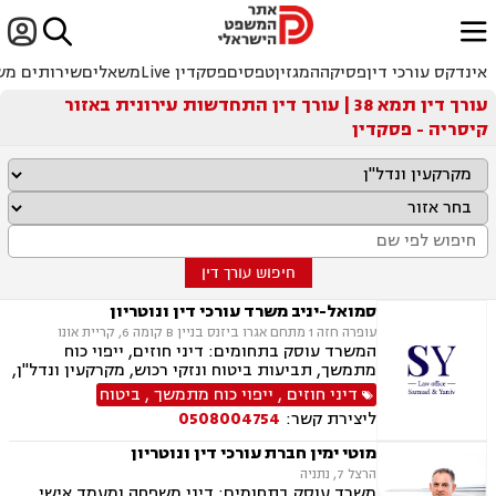


ﱐ
אינדקס עורכי דין
פסיקה
המגזין
טפסים
פסקדין Live
משאלים
שירותים מש
עורך דין תמא 38 | עורך דין התחדשות עירונית באזור
קיסריה - פסקדין
חיפוש עורך דין
סמואל-יניב משרד עורכי דין ונוטריון
עופרה חזה 1 מתחם אגרו ביזנס בניין B קומה 6, קריית אונו
המשרד עוסק בתחומים: דיני חוזים, ייפוי כוח
מתמשך, תביעות ביטוח ונזקי רכוש, מקרקעין ונדל"ן,
תמ"א 38, לשון הרע, ירושות וצוואות, מושבים
דיני חוזים
,
ייפוי כוח מתמשך
,
ביטוח
וקיבוצים, קבוצות רכישה, ליקוי בניה, פינוי בינוי,
ליצירת קשר:
0508004754
פינוי מושכר, עסקאות מכר דירה, מגרשים לבניה,
נחלות ומשקים במושבים, רשות מקרקעי ישראל,
מוטי ימין חברת עורכי דין ונוטריון
העברה בין דורית, בן ממשיך, נזקי גוף ותאונות,
הרצל 7, נתניה
תאונות דרכים, תאונות עבודה, תאונות תלמידים,
משרד עוסק בתחומים: דיני משפחה ומעמד אישי,