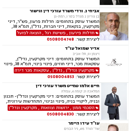
אביחי נ. ורדי משרד עורכי דין וגישור
בן גוריון 2 מגדל בסר 1, רמת-גן
המשרד עוסק בתחומים: חדלות פרעון, פש"ר, דיני
מקרקעין, בנקאות, דיני חברות, נדל"ן, תמ"א 38,
מיוסי מקרקעין, ליטגציה, גישור עסקי
חדלות פירעון
,
פשיטת רגל
,
הוצאה לפועל
ליצירת קשר:
0508004748
אדיר שמואל עו"ד
ויצמן 51, תל-אביב
המשרד עוסק בתחומים: דיני מקרקעין, נדל"ן,
עסקאות מכר, דיני חוזים, פינוי בינוי, תמ"א 38, פינוי
מושכר, דיירות מוגנת, דיני עבודה, הוצאה לפועל,
מקרקעין ונדל"ן
,
נדל"ן
,
עסקאות מכר דירה
צוואות וירושות, ייפוי כוח מתמשך
ליצירת קשר:
0508004853
חיים אלמו טמייט משרד עורכי דין
המלאכה 21 קומה 4, עפולה
המשרד עוסק בתחומים: דיני מקרקעין ונדל"ן- תכנון
ובניה, ליקויי בניה, פינוי ובינוי, התחדשות עירונית,
תמ"א 38 ובתים משותפים, הסכמי ממון, ירושות
הסכמי ממון
,
ירושות וצוואות
,
מקרקעין ונדל"ן
וצוואות, ייפוי כוח מתמשך, הדין האתיופי, דיני
ליצירת קשר:
0508004830
חוזים, נוטריון.
עו"ד עידו היימר
שד' הורד 415, ניר הבנים