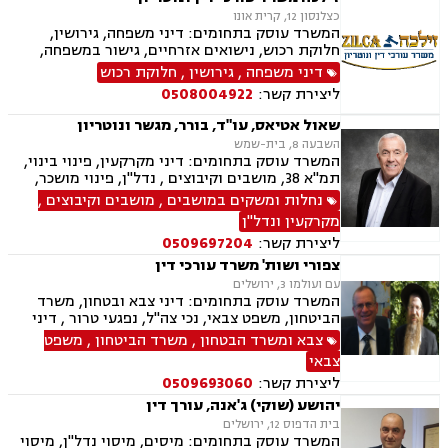
כצלנסון 12, קרית אונו
המשרד עוסק בתחומים: דיני משפחה, גירושין,
חלוקת רכוש, נישואים אזרחיים, גישור במשפחה,
ירושות וצוואות, הסכמי ממון, אפוטרופסות,
דיני משפחה
,
גירושין
,
חלוקת רכוש
משמורת, מזונות, ייפוי כוח מתמשך, דיני עבודה,
ליצירת קשר:
0508004922
דיני מקרקעין, תמ"א 38, מגרשים לבניה , הפקעת
קרקעות, פינוי בינוי, תכנון ובניה, עסקאות מכר דירה,
שאול אטיאס, עו"ד, בורר, מגשר ונוטריון
ליקויי בנייה, מיסוי נדל"ן, נדל"ן, נזיקין, לשון הרע,
השבעה 8, בית-שמש
תאונות דרכים, תאונות עבודה, דיני חברות, ליווי
המשרד עוסק בתחומים: דיני מקרקעין, פינוי בינוי,
עסקי, ליווי מיזמי סטארטאפ, קניין רוחני, רשלנות
תמ"א 38, מושבים וקיבוצים , נדל"ן, פינוי מושכר,
רפואית, רשלנות רפואית - רפואת שיניים, משרד
תכנון ובניה, קבוצות רכישה, עסקאות מכר דירה,
נחלות ומשקים במושבים
,
מושבים וקיבוצים
,
הביטחון, נכי צה"ל, משפט צבאי
גישור ובוררויות, אזרחי מסחרי, ייפוי כוח מתמשך,
מקרקעין ונדל"ן
נוטריון
ליצירת קשר:
0509697204
צפורי ושות' משרד עורכי דין
עם ועולמו 3, ירושלים
המשרד עוסק בתחומים: דיני צבא ובטחון, משרד
הביטחון, משפט צבאי, נכי צה"ל, נפגעי טרור , דיני
ביטוח, ביטוח לאומי, דיני מקרקעין, עסקאות מכר
צבא ומשרד הבטחון
,
משרד הביטחון
,
משפט
דירה, תמ"א 38, ייפוי כח מתמשך
צבאי
ליצירת קשר:
0509693060
יהושע (שוקי) ג'אנה, עורך דין
בית הדפוס 12, ירושלים
המשרד עוסק בתחומים: מיסים, מיסוי נדל"ן, מיסוי