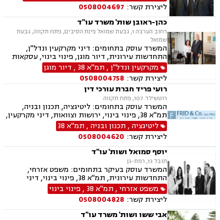
ליצירת קשר:
0508004697
כהן-ראובן שות' משרד עו"ד
רחוב הערבה 1, גבעת שמואל פינת הסיבים, פתח תקווה, גבעת
שמואל
המשרד עוסק בתחומים: דיני מקרקעין ונדל"ן,
התחדשות עירונית, דיור מוגן, פינוי בינוי, עסקאות
מכר דירה, פינוי מושכר, מגרשים לבניה, מיסוי
מקרקעין ונדל"ן
,
תמ"א 38
,
דיור מוגן
מקרקעין, דיני חוזים, דיני משפחה, ירושות וצוואות,
ליצירת קשר:
0508004758
הסכמי ממון, עסקאות מתנה, ייפוי כוח מתמשך.
רועי פריד חברת עורכי דין
רוטשילד 107, פתח תקווה
המשרד עוסק בתחומים: ליטיגציה, תכנון ובניה,
תמ"א 38, פינוי בינוי, ירושות וצוואות, דיני מקרקעין,
נדל"ן, קבוצות רכישה, עסקאות מכר דירה.
ליטיגציה
,
תכנון ובניה
,
תמ"א 38
ליצירת קשר:
0508004620
יוסף סמואל ושות' עו"ד
תובל 13, רמת-גן
המשרד עוסק בעיקר בתחומים: משפט אזרחי,
התחדשות עירונית, תמ"א 38, פינוי בינוי, דיני
מקרקעין, מיסים, גילוי מרצון, דיני תאגידים, הפקעת
משפט אזרחי
,
תמ"א 38
,
פינוי בינוי
קרקעות, תכנון ובניה, דיור מוגן, ירושות וצוואות,
ליצירת קשר:
0508004828
חוקתי ומנהלי, ליווי עסקי, ליטיגציה, ליקויי בנייה,
לשון הרע, מיסוי נדל"ן, מיסוי עירוני, מיסוי פלילי,
אבי ששו ושות' משרד עו"ד
מסחר בינלאומי, נוטריון, דיני התיישנות, זכויות