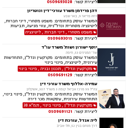
ליצירת קשר:
0509693028
דהן פרידמן משרד עורכי־דין ונוטריון
רחה פריאר 9, באר שבע
המשרד עוסק בתחומים: משפט מסחרי, דיני חברות,
ליטיגציה מסחרית ונדל"נית, צווי מניעה, תביעות
ייצוגיות, דיני ספורט, לשון הרע, תמ"א 38, עסקאות
משפט מסחרי
,
דיני חברות
,
ליטיגציה
מקרקעין, דיני חוזים, ייפוי כוח מתמשך, ירושות
ליצירת קשר:
0509693015
וצוואות, מסחר בינלאומי, משפט אזרחי, סכסוכי
שכנים, דיני עבודה, הסכמי ממון, מיסוי עירוני, מיסוי
יוסף ישורון ושות' משרד עו"ד
נדל"ן, ארנונה, היטל פיתוח, היטל השבחה, נוטריון.
שד' המגינים 53, חיפה
המשרד עוסק בתחומים: מקרקעין ונדל"ן, התחדשות
עירונית, ליטיגציה, פינוי בינוי
מקרקעין ונדל"ן
,
תכנון ובניה
,
פינוי בינוי
ליצירת קשר:
0509691129
עמירה-אללוף משרד עורכי דין
צה"ל 99 מרכז אביאל קומה 3 משרד 307, אשקלון
המשרד עוסק בתחומים: מקרקעין ונדל"ן, פינוי בינוי,
התחדשות עירונית, עסקאות מכר דירה
מקרקעין ונדל"ן
,
פינוי בינוי
,
תמ"א 38
ליצירת קשר:
0509691121
ליה אנדל, עורכת דין
דרך מנחם בגין 52, תל-אביב