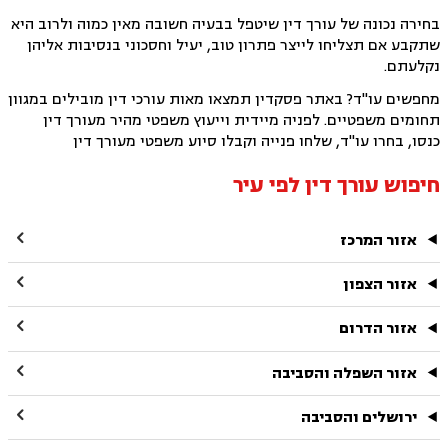
בחירה נכונה של עורך דין שיטפל בבעיה חשובה מאין כמוה ולרוב היא
שתקבע אם תצליחו לייצר פתרון טוב, יעיל וחסכוני בנסיבות אליהן
נקלעתם.
מחפשים עו"ד? באתר פסקדין תמצאו מאות עורכי דין מובילים במגוון
תחומים משפטיים. לפניה מיידית וייעוץ משפטי מהיר מעורך דין
כנסו, בחרו עו"ד, שלחו פנייה וקבלו סיוע משפטי מעורך דין
חיפוש עורך דין לפי עיר

אזור המרכז

אזור הצפון

אזור הדרום

אזור השפלה והסביבה

ירושלים והסביבה