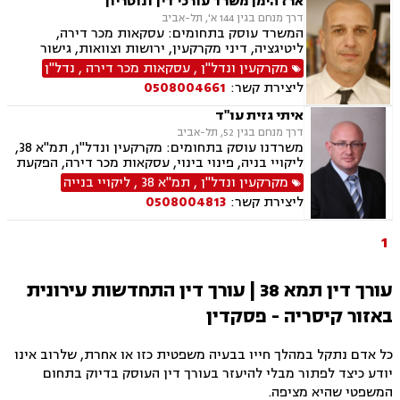
ארז הימן משרד עורכי דין ונוטריון
דרך מנחם בגין 144 א', תל-אביב
המשרד עוסק בתחומים: עסקאות מכר דירה,
ליטיגציה, דיני מקרקעין, ירושות וצוואות, גישור
ובוררויות, נדל"ן, מיסוי נדל"ן, נוטריון, ערבויות
מקרקעין ונדל"ן
,
עסקאות מכר דירה
,
נדל"ן
ושטרות , תמ"א 38, ליקויי בנייה, בנקים, סדר דין
ליצירת קשר:
0508004661
אזרחי וראיות, דיני חוזים, הסכמי ממון, קבוצות
רכישה, פינוי מושכר, ייפוי כח מתמשך
איתי גזית עו"ד
דרך מנחם בגין 52, תל-אביב
משרדנו עוסק בתחומים: מקרקעין ונדל"ן, תמ"א 38,
ליקויי בניה, פינוי בינוי, עסקאות מכר דירה, הפקעת
קרקעות, הוצאה לפועל, פשיטת רגל, מחיקת חובות
מקרקעין ונדל"ן
,
תמ"א 38
,
ליקויי בנייה
והסדרי חובות, סדר דין אזרחי, משפט מסחרי,
ליצירת קשר:
0508004813
ירושות וצוואת, ייפוי כוח מתמשך, דיני משפה.
1
עורך דין תמא 38 | עורך דין התחדשות עירונית
באזור קיסריה - פסקדין
כל אדם נתקל במהלך חייו בבעיה משפטית כזו או אחרת, שלרוב אינו
יודע כיצד לפתור מבלי להיעזר בעורך דין העוסק בדיוק בתחום
המשפטי שהיא מציפה.