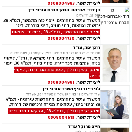
ליצירת קשר:
0508004983
וקיבוצים , עסקאות מכר דירה, דיור מוגן, רשות
מקרקעי ישראל, צווי הריסה, ירושות וצוואות, הסכמי
בן דוד-אברהם-הכהן חברת עורכי דין
ממון
הלל 23, ירושלים
המשרד עוסק בתחומים: ייפוי כוח מתמשך, תמ"א 38,
ירושות וצוואות, דיני חוזים, דיני בוררות, דיני
מקרקעין, עסקאות מכר דירה, אפוטרופסות, לשון
ייפוי כוח מתמשך
,
תמ"א 38
,
ירושות וצוואות
הרע, דיני עמותות, דיני מכרזים והתקשרויות, דיני
ליצירת קשר:
0508004720
בחירות , זכויות אדם, ביקורת , חוקתי ומנהלי
רונן יפה, עו"ד
תוצרת הארץ 3 מגדלי ב.ס.ר סיטי בניין Y קומה 21, פתח תקווה
המשרד עוסק בתחומים: דיני מקרקעין, נדל"ן, ליקויי
בניה, עסקאות מכר דירה, פינוי בינוי, תמ"א 38, ייפוי
כוח מתמשך, ירושות וצוואות, גישור, הסכמי ממון,
מקרקעין ונדל"ן
,
עסקאות מכר דירה
,
ליקויי
דיני חוזים, דיני תאגידים, אפוטרופסות, ליטיגציה,
בנייה
משרד הפנים, סדר דין אזרחי וראיות, משפט אזרחי
ליצירת קשר:
0508004981
ג'ני ריינדוביץ משרד עורכי דין
שד' ירושלים 18 בניין K TOWER משרד 324, אשדוד
המשרד עוסק בתחומים: התחדשות עירונית- תמ"א
38 ופינוי בינוי, עסקאות מכירה ורכישה של דירות,
קרקעות ומגרשים לבניה, רישום זכויות בטאבו, נדל"ן
מקרקעין ונדל"ן
,
תמ"א 38
,
עסקאות מכר דירה
מסחרי, עסקאות מניבות, ניהול נכסים, דיור ציבורי,
ליצירת קשר:
0508004615
הסכמי שכירות, פינוי מושכר, הקמת חברות, הסכמים
מסחריים, בניית אסטרטגיה משפטית עסקית, ליווי
חיים פרנקל עו"ד
עסקי, הבראת חברה, פירוק חברה.