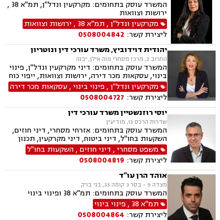
המשרד עוסק בתחומים: מקרקעין ונדל"ן, תמ"א 38 ,
ירושות וצוואות
מקרקעין ונדל"ן
,
תמ"א 38
,
ירושות וצוואות
ליצירת קשר:
0508004842
יהודית דוידוביץ, משרד עורכי דין ונוטריון
החרוב 2, מרכז מסחרי נווה אילן, יבנה
המשרד עוסק בתחומים: דיני מקרקעין ונדל"ן, פינוי
בינוי, עסקאות מכר דירה, ירושות וצוואות, ייפוי כוח
מתמשך, מיסוי נדל"ן, תמ"א 38, הסכמי ממון,
מקרקעין ונדל"ן
,
פינוי בינוי
,
עסקאות מכר דירה
מושבים וקיבוצים, מגרשים לבניה.
ליצירת קשר:
0508004727
יוסי רוזנשטיין משרד עורכי דין
שדרות הרכס 13, מודיעין
המשרד עוסק בתחומים: אזרחי מסחרי, דיני חוזים,
השקעות בחו"ל, דיני ביטוח, דיני מקרקעין, תכנון
ובניה, ליקויי בניה, מושבים וקיבוצים, פינוי בינוי,
משפט מסחרי
,
דיני חוזים
,
השקעות בחו"ל
קבוצות רכישה, עסקאות מכר דירה, נדל"ן, פינוי
ליצירת קשר:
0508004819
מושכר, הפקעת קרקעות, מגרשים לבניה,נחלות
ומשקים במושבים, רשות מקרקעי ישראל, צווי
אוהד הרן עו"ד
הריסה, דיני חברות, ליווי עסקי, מיסוי נדל"ן, תמא
מצדה 9 - בסר 3 קומה 33, בני ברק
38, פשיטת רגל, תביעות ייצוגיות
המשרד עוסק בתחומים: תמ"א 38 ופינוי בינוי
תמ"א 38
,
פינוי בינוי
ליצירת קשר:
0508004864