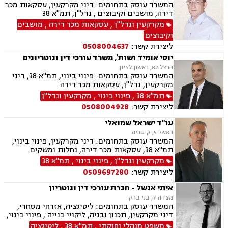
המשרד עוסק בתחומים: דיני מקרקעין, עסקאות מכר
דירה, מושבים וקיבוצים , נדל"ן, תמ"א 38
מקרקעין ונדל"ן
,
עסקאות מכר דירה
,
מושבים
וקיבוצים
ליצירת קשר:
0508004637
יוסי אומיד ושות', משרד עורכי דין ונוטריונים
הרצל 82, ראשון לציון
המשרד עוסק בתחומים: פינוי בינוי, תמ"א 38, דיני
מקרקעין, נדל"ן, עסקאות מכר דירה
תמ"א 38
,
פינוי בינוי
,
מקרקעין ונדל"ן
ליצירת קשר:
0508004928
עו"ד ישראל שמואלי
האשל 5, קיסריה
המשרד עוסק בתחומים: דיני מקרקעין, פינוי בינוי,
תמ"א 38, עסקאות מכר דירה, נחלות ומשקים
במושבים, ייפוי כוח מתמשך, ירושות וצוואות, נוטריון
מקרקעין ונדל"ן
,
פינוי בינוי
,
תמ"א 38
ליצירת קשר:
0509697280
איתי אנשל - חברת עורכי דין ונוטריון
מצדה 7, בני ברק
המשרד עוסק בתחומים: ליטיגציה, אזרחי מסחרי,
דיני מקרקעין, תכנון ובניה, ליקויי בנייה , פינוי בינוי,
קבוצות רכישה, עסקאות מכר דירה, פינוי מושכר,
משפט מנהלי וחוקתי
,
תמ"א 38
,
ליטיגציה