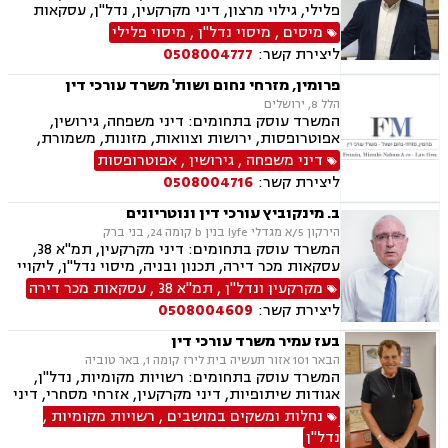
פלילי, גילוי מרצון, דיני מקרקעין, נדל"ן, עסקאות
מכר דירה, פינוי בינוי, קבוצות רכישה, תמ"א 38
מיסים
,
מיסוי נדל"ן
,
מיסוי פלילי
ליצירת קשר:
0508004777
פרומין, מזרחי נחום ושות' משרד עורכי דין
הלל 8, ירושלים
המשרד עוסק בתחומים: דיני משפחה, גירושין,
אפוטרופסות, ירושות וצוואות, מזונות, משמורת,
ייפוי כוח מתמשך, ידועים בציבור, חלוקת רכוש,
דיני משפחה
,
גירושין
,
אפוטרופסות
הורות חד מינית, הסכמי ממון, דיני מקרקעין,
ליצירת קשר:
0508004716
עסקאות מכר דירה, נדל"ן, ליקויי בנייה, פינוי בינוי,
פינוי מושכר, תמ"א 38, דיירות מוגנת , בנקים,
ב. מינקוביץ עורכי דין ונוטריונים
ערבויות ושטרות , פירוקים והקפאות הליכים, צווי
הירקון 5/א מגדלי lyfe בנין b קומה 24, בני ברק
מניעה, ליווי עסקי, דיני חוזים, חדלות פירעון, פשיטת
המשרד עוסק בתחומים: דיני מקרקעין, תמ"א 38,
רגל, הוצאה לפועל, גביית חובות, דיני חברות,
עסקאות מכר דירה, תכנון ובניה, מיסוי נדל"ן, ליקויי
תביעות ייצוגיות, דיני עבודה
בנייה, דיני חוזים, דיני חברות, לשון הרע, ליטיגציה,
מקרקעין ונדל"ן
,
תמ"א 38
,
עסקאות מכר דירה
נוטריון, ייפוי כוח מתמשך, ירושות וצוואות, פינוי
ליצירת קשר:
0508004609
בינוי, מגרשים לבניה , הסכמי ממון, נזקי רכוש
בעז עמיר משרד עורכי דין
הבאר 101 אזור תעשיה בית לירז קומה 1, באר טוביה
המשרד עוסק בתחומים: רשויות מקומיות, נדל"ן,
אגודות שיתופיות, דיני מקרקעין, אזרחי מסחרי, דיני
בוררות, עובדים זרים, דיני תאגידים, גישור
נחלות ומשקים במושבים
,
רשויות מקומיות
,
ובוררויות, מיסוי נדל"ן, תמ"א 38, תכנון ובניה, נחלות
נדל"ן
ומשקים במושבים, הפקעת קרקעות, מושבים