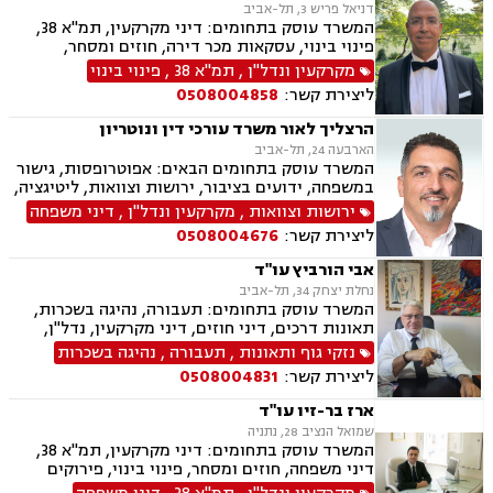
דניאל פריש 3, תל-אביב
יוצרים, נדל"ן, סדר דין אזרחי וראיות, עבירות מס
המשרד עוסק בתחומים: דיני מקרקעין, תמ"א 38,
כלכליות, עסקאות מכר דירה, ערבויות ושטרות, פינוי
פינוי בינוי, עסקאות מכר דירה, חוזים ומסחר,
מושכר, קבוצות רכישה, רישוי עסקים, עריכת ייפוי
נוטריון, נדל"ן.
מקרקעין ונדל"ן
,
תמ"א 38
,
פינוי בינוי
כוח מתמשך
ליצירת קשר:
0508004858
הרצליך לאור משרד עורכי דין ונוטריון
הארבעה 24, תל-אביב
המשרד עוסק בתחומים הבאים: אפוטרופסות, גישור
במשפחה, ידועים בציבור, ירושות וצוואות, ליטיגציה,
ליקויי בנייה, מיסוי נדל"ן, עסקאות מכר דירה,
ירושות וצוואות
,
מקרקעין ונדל"ן
,
דיני משפחה
קבוצות רכישה, תכנון ובניה, דיני חוזים ומסחר, דיני
ליצירת קשר:
0508004676
מקרקעין, דיני משפחה, אבהות , גירושין, דיור מוגן,
הורות חד מינית, מגרשים חקלאיים, מזונות,
אבי הורביץ עו"ד
משמורת, נדל"ן, פינוי בינוי, פינוי מושכר, תמ"א 38,
נחלת יצחק 34, תל-אביב
קבוצות רכישה, הוצאה לפועל.
המשרד עוסק בתחומים: תעבורה, נהיגה בשכרות,
תאונות דרכים, דיני חוזים, דיני מקרקעין, נדל"ן,
עסקאות מכר דירה, ליקויי בנייה, ירושות וצוואות,
נזקי גוף ותאונות
,
תעבורה
,
נהיגה בשכרות
דיור מוגן, נזיקין, דיני תאגידים, זכויות אדם, לשון
ליצירת קשר:
0508004831
הרע, קבוצות רכישה, רישוי עסקים, תמ"א 38, תכנון
ובניה
ארז בר-זיו עו"ד
שמואל הנציב 28, נתניה
המשרד עוסק בתחומים: דיני מקרקעין, תמ"א 38,
דיני משפחה, חוזים ומסחר, פינוי בינוי, פירוקים
והקפאות הליכים, תכנון ובניה, מזונות, לשון הרע,