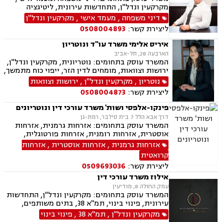
אובדן כושר עבודה, תאונות עקב רשלנות.
מקרקעין ונדל"ן, התחדשות עירונית, ליטיגציה
אזרחית-מסחרית, סכסוכים חוזיים, סכסוכים כספיים,
דיני משפחה
,
מעמד אישי
,
מקרקעין ונדל"ן
דיני חברות, ירושות וצוואות, ייפוי כוח מתמשך,
ליצירת קשר:
0508004893
גישור.
איריס אלימי משרד עו"ד ונוטריון
הארבעה 28, תל-אביב
המשרד עוסק בתחומים: נוטריונית, מקרקעין ונדל"ן,
ירושות וצוואות, מומחים לדין הזר, ייפוי כוח מתמשך,
מיסים, תמ"א 38, אזרחות זרה ודרכון זר.
נוטריון
,
מקרקעין ונדל"ן
,
ירושות וצוואות
ליצירת קשר:
0508004873
פינקו-אלפסי ושות' משרד עורכי דין ונוטריונים
דרך אבא הלל 7 בית סילבר, רמת-גן
המשרד עוסק בתחומים: אזרחות גרמנית, אזרחות
אוסטרית, אזרחות רומנית, אזרחות פורטוגלית,
אזרחות מרוקאית, אזרחות קרואטית, אזרחות
אזרחות גרמנית
,
אזרחות אוסטרית
,
אזרחות
ספרדית, אזרחות צ'כית, ייפוי כוח מתמשך, נוטריון,
קרואטית
ירושות וצוואות, תמ"א 38
ליצירת קשר:
0509693036
אילוז משרד עורכי דין
עמק החולה 8, מודיעין
המשרד עוסק בתחומים: מקרקעין ונדל"ן, התחדשות
עירונית, פינוי בינוי, תמ"א 38, בתים משותפים,
מגרשים לבנייה, עסקאות מכר דירה
מקרקעין ונדל"ן
,
תמ"א 38
,
פינוי בינוי