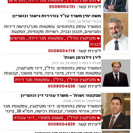
מקרקעין ונדל"ן
,
עסקאות מכר דירה
,
תמ"א 38
ליצירת קשר:
0508004731
משה ימין משרד עו"ד בוררויות גישור ונוטריון
גיבורי ישראל 24, נתניה
המשרד עוסק בתחומים: עסקאות מכר/רכישה דירות
ומגרשים, תכנון ובניה, רשויות מקומיות, הפקעת
קרקעות, פינוי בינוי, תמא 38, ליקויי בניה, עתירות
מקרקעין ונדל"ן
,
עסקאות מכר דירה
,
מגרשים
מנהליות, בג"ץ, ירושות וצוואות, יפוי כח מתמשך,
לבניה
גישורים
ליצירת קשר:
0508004778
לירן זילברמן ושות'
מצדה 9 בסר 3 קומה 19, בני ברק
המשרד עוסק בתחומים: נדל"ן, דיני מקרקעין,
עסקאות מכר דירה, פינוי בינוי, פינוי מושכר, קבוצות
רכישה, תמ"א 38, תכנון ובניה, מגרשים חקלאיים,
מקרקעין ונדל"ן
,
נדל"ן
,
עסקאות מכר דירה
מגרשים לבניה, חוזים ומסחר ובוררים.
ליצירת קשר:
0508004638
ספקטור ושות' – משרד עורכי דין ונוטריון
סמילנסקי 10 נתניה, נתניה
המשרד עוסק בתחומים: דיני מקרקעין, עסקאות מכר
דירה, אזרחי מסחרי, קבוצות רכישה, תמ"א 38, פינוי
בינוי, פינוי מושכר, נדל"ן, מיסוי נדל"ן, ליטיגציה,
מקרקעין ונדל"ן
,
משפט מסחרי
,
דיני עבודה
גישור ובוררויות, דיור מוגן, דיירות מוגנת , דיני
ליצירת קשר:
0508004839
חוזים, דיני עבודה, דיני תאגידים, זכויות נשים
בהריון, ליווי עסקי