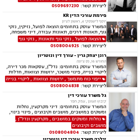
מגרשים לבניה ,נחלות ומשקים במושבים, רשות
ליצירת קשר:
0509697230
מקרקעי ישראל, צווי הריסה, מיסוי נדל"ן, היטל
פיתוח, היטל השבחה, דיני חוזים, תביעות ייצוגיות,
פירמת עורכי הדין KR
ירושות וצוואות, נוטריון, דיני מכרזים והתקשרויות,
יוסף לישנסקי 4, ראשון לציון
חוקתי ומנהלי, רישוי עסקים, דיני חברות, סכסוך בין
המשרד עוסק בתחומים:הוצאה לפועל, נזיקין, נזקי
בעלי מניות, ליווי עסקי, הגבלים עסקיים, בנקים,
גוף, תאונות דרכים, תאונות עבודה, דיני משפחה,
ערבויות ושטרות, קניין רוחני, זכויות יוצרים, דיני
גירושין, ירושות וצוואות, הסכמי ממון, דין משמעתי,
הוצאה לפועל
,
נזקי גוף ותאונות
,
נזקי גוף
בנקאות, חברות אשראי סליקה
מקרקעין ונדל"ן, עסקאות מכר דירה, גישור עסקי,
ליצירת קשר:
0508004925
דיני חוזים, אובדן כושר עבודה, ביטוח לאומי, דיני
חברות, דיני עמותות.
רונן יצחק גרין - עורך דין ונוטריון
החורש 16, נס ציונה
המשרד עוסק בתחומים: נדל"ן, עסקאות מכר דירה,
ליקויי בנייה, פינוי מושכר, ירושות וצוואות, חדלות
פירעון, לשון הרע, נוטריון, מיסוי מקרקעין, תמ"א 38,
ייפוי כוח מתמשך
,
ירושות וצוואות
,
ליקויי בנייה
ייפוי כוח מתמשך, דיני עבודה, מגשר ובורר
ליצירת קשר:
0508004838
גל משרד עורכי דין
קיבוץ העוגן , עמק חפר
המשרד עוסק בתחומים: דיני מקרקעין, נחלות
ומשקים במושבים, מושבים וקיבוצים , פינוי בינוי,
תמ"א 38, עסקאות מכר דירה, רשות מקרקעי ישראל,
נחלות ומשקים במושבים
,
מקרקעין ונדל"ן
,
השקעות בחו"ל, קבוצות רכישה, נדל"ן, מגרשים
מושבים וקיבוצים
לבניה , רישום קבלנים, נדל"ן ביהודה ושומרון, מיסוי
ליצירת קשר:
0508004804
נדל"ן, נוטריון, מגשרים
זילכה משרד עורכי דין ונוטריון