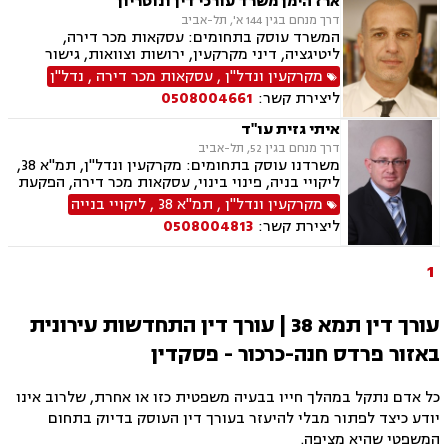
ארז הימן משרד עורכי דין ונוטריון
דרך מנחם בגין 144 א', תל-אביב
המשרד עוסק בתחומים: עסקאות מכר דירה,
ליטיגציה, דיני מקרקעין, ירושות וצוואות, גישור
ובוררויות, נדל"ן, מיסוי נדל"ן, נוטריון, ערבויות
מקרקעין ונדל"ן
,
עסקאות מכר דירה
,
נדל"ן
ושטרות , תמ"א 38, ליקויי בנייה, בנקים, סדר דין
ליצירת קשר:
0508004661
אזרחי וראיות, דיני חוזים, הסכמי ממון, קבוצות
רכישה, פינוי מושכר, ייפוי כח מתמשך
איתי גזית עו"ד
דרך מנחם בגין 52, תל-אביב
משרדנו עוסק בתחומים: מקרקעין ונדל"ן, תמ"א 38,
ליקויי בניה, פינוי בינוי, עסקאות מכר דירה, הפקעת
קרקעות, הוצאה לפועל, פשיטת רגל, מחיקת חובות
מקרקעין ונדל"ן
,
תמ"א 38
,
ליקויי בנייה
והסדרי חובות, סדר דין אזרחי, משפט מסחרי,
ליצירת קשר:
0508004813
ירושות וצוואת, ייפוי כוח מתמשך, דיני משפה.
1
עורך דין תמא 38 | עורך דין התחדשות עירונית
באזור פרדס חנה-כרכור - פסקדין
כל אדם נתקל במהלך חייו בבעיה משפטית כזו או אחרת, שלרוב אינו
יודע כיצד לפתור מבלי להיעזר בעורך דין העוסק בדיוק בתחום
המשפטי שהיא מציפה.