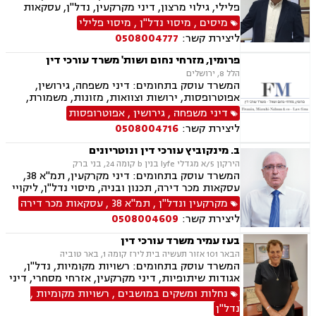
פלילי, גילוי מרצון, דיני מקרקעין, נדל"ן, עסקאות
מכר דירה, פינוי בינוי, קבוצות רכישה, תמ"א 38
מיסים
,
מיסוי נדל"ן
,
מיסוי פלילי
ליצירת קשר:
0508004777
פרומין, מזרחי נחום ושות' משרד עורכי דין
הלל 8, ירושלים
המשרד עוסק בתחומים: דיני משפחה, גירושין,
אפוטרופסות, ירושות וצוואות, מזונות, משמורת,
ייפוי כוח מתמשך, ידועים בציבור, חלוקת רכוש,
דיני משפחה
,
גירושין
,
אפוטרופסות
הורות חד מינית, הסכמי ממון, דיני מקרקעין,
ליצירת קשר:
0508004716
עסקאות מכר דירה, נדל"ן, ליקויי בנייה, פינוי בינוי,
פינוי מושכר, תמ"א 38, דיירות מוגנת , בנקים,
ב. מינקוביץ עורכי דין ונוטריונים
ערבויות ושטרות , פירוקים והקפאות הליכים, צווי
הירקון 5/א מגדלי lyfe בנין b קומה 24, בני ברק
מניעה, ליווי עסקי, דיני חוזים, חדלות פירעון, פשיטת
המשרד עוסק בתחומים: דיני מקרקעין, תמ"א 38,
רגל, הוצאה לפועל, גביית חובות, דיני חברות,
עסקאות מכר דירה, תכנון ובניה, מיסוי נדל"ן, ליקויי
תביעות ייצוגיות, דיני עבודה
בנייה, דיני חוזים, דיני חברות, לשון הרע, ליטיגציה,
מקרקעין ונדל"ן
,
תמ"א 38
,
עסקאות מכר דירה
נוטריון, ייפוי כוח מתמשך, ירושות וצוואות, פינוי
ליצירת קשר:
0508004609
בינוי, מגרשים לבניה , הסכמי ממון, נזקי רכוש
בעז עמיר משרד עורכי דין
הבאר 101 אזור תעשיה בית לירז קומה 1, באר טוביה
המשרד עוסק בתחומים: רשויות מקומיות, נדל"ן,
אגודות שיתופיות, דיני מקרקעין, אזרחי מסחרי, דיני
בוררות, עובדים זרים, דיני תאגידים, גישור
נחלות ומשקים במושבים
,
רשויות מקומיות
,
ובוררויות, מיסוי נדל"ן, תמ"א 38, תכנון ובניה, נחלות
נדל"ן
ומשקים במושבים, הפקעת קרקעות, מושבים