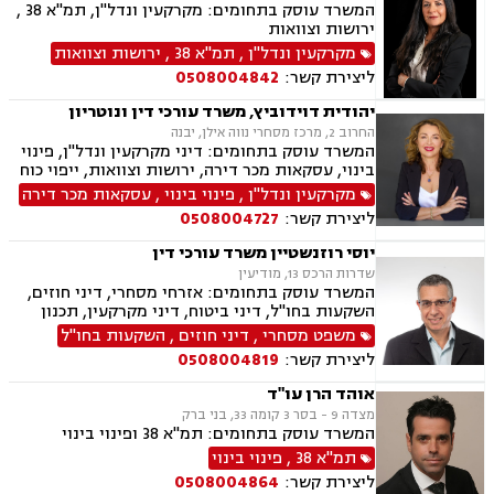
המשרד עוסק בתחומים: מקרקעין ונדל"ן, תמ"א 38 ,
ירושות וצוואות
מקרקעין ונדל"ן
,
תמ"א 38
,
ירושות וצוואות
ליצירת קשר:
0508004842
יהודית דוידוביץ, משרד עורכי דין ונוטריון
החרוב 2, מרכז מסחרי נווה אילן, יבנה
המשרד עוסק בתחומים: דיני מקרקעין ונדל"ן, פינוי
בינוי, עסקאות מכר דירה, ירושות וצוואות, ייפוי כוח
מתמשך, מיסוי נדל"ן, תמ"א 38, הסכמי ממון,
מקרקעין ונדל"ן
,
פינוי בינוי
,
עסקאות מכר דירה
מושבים וקיבוצים, מגרשים לבניה.
ליצירת קשר:
0508004727
יוסי רוזנשטיין משרד עורכי דין
שדרות הרכס 13, מודיעין
המשרד עוסק בתחומים: אזרחי מסחרי, דיני חוזים,
השקעות בחו"ל, דיני ביטוח, דיני מקרקעין, תכנון
ובניה, ליקויי בניה, מושבים וקיבוצים, פינוי בינוי,
משפט מסחרי
,
דיני חוזים
,
השקעות בחו"ל
קבוצות רכישה, עסקאות מכר דירה, נדל"ן, פינוי
ליצירת קשר:
0508004819
מושכר, הפקעת קרקעות, מגרשים לבניה,נחלות
ומשקים במושבים, רשות מקרקעי ישראל, צווי
אוהד הרן עו"ד
הריסה, דיני חברות, ליווי עסקי, מיסוי נדל"ן, תמא
מצדה 9 - בסר 3 קומה 33, בני ברק
38, פשיטת רגל, תביעות ייצוגיות
המשרד עוסק בתחומים: תמ"א 38 ופינוי בינוי
תמ"א 38
,
פינוי בינוי
ליצירת קשר:
0508004864