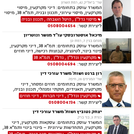
שד' ביאליק 42, רמת השרון
המשרד עוסק בתחומים: דיני מקרקעין, מיסוי
מקרקעין, מיסוי עירוני, תכנון ובניה, תמ"א 38, מיסוי
נדל"ן, נדל"ן.
מיסוי נדל"ן
,
היטל השבחה
,
תכנון ובניה
ליצירת קשר:
0508004654
מיכאל אוסטרובסקי עו"ד מגשר ונוטריון
מנחם בגין 7, רמת-גן
המשרד עוסק בתחומים: תמ"א 38, דיני מקרקעין,
פינוי בינוי, לטיגציה, קבוצות רכישה, דיני חוזים
ומסחר, גישור, נוטריון
מקרקעין ונדל"ן
,
נדל"ן
,
תמ"א 38
ליצירת קשר:
0508004694
רון ברנט ושות' משרד עורכי דין
שד' המגינים 26, חיפה
המשרד עוסק בתחומים: חוזים ומסחר, דיני
מקרקעין, תאגידים, חוקתי ומנהלי, תכנון ובניה,
תמ"א 38, מיסוי עירוני.
מקרקעין ונדל"ן
,
דיני חברות
,
דיני חוזים
ליצירת קשר:
0508004734
יצחק נטוביץ ושות' משרד עורכי דין
כנרת 5, בני ברק
המשרד עוסק בתחומים: עסקאות מקרקעין, דיני
מקרקעין, התחדשות עירונית – פינוי בינוי ותמ"א 38,
מיסוי מקרקעין, קבוצות רכישה, תכנון ובניה