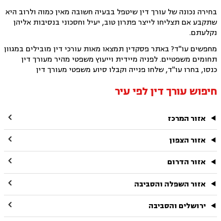
בחירה נכונה של עורך דין שיטפל בבעיה חשובה מאין כמוה ולרוב היא
שתקבע אם תצליחו לייצר פתרון טוב, יעיל וחסכוני בנסיבות אליהן
נקלעתם.
מחפשים עו"ד? באתר פסקדין תמצאו מאות עורכי דין מובילים במגוון
תחומים משפטיים. לפניה מיידית וייעוץ משפטי מהיר מעורך דין
כנסו, בחרו עו"ד, שלחו פנייה וקבלו סיוע משפטי מעורך דין
חיפוש עורך דין לפי עיר

אזור המרכז

אזור הצפון

אזור הדרום

אזור השפלה והסביבה

ירושלים והסביבה