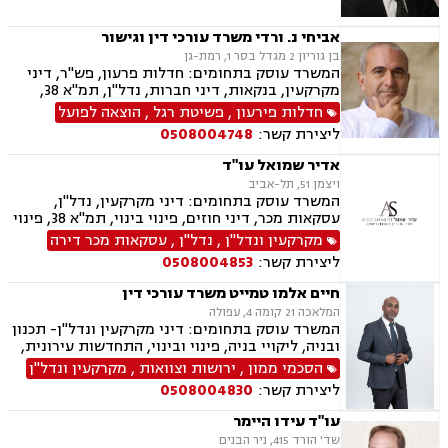
אביחי נ. ורדי משרד עורכי דין וגישור
בן גוריון 2 מגדל בסר 1, רמת-גן
המשרד עוסק בתחומים: חדלות פרעון, פש"ר, דיני
מקרקעין, בנקאות, דיני חברות, נדל"ן, תמ"א 38,
מיוסי מקרקעין, ליטגציה, גישור עסקי
חדלות פירעון
,
פשיטת רגל
,
הוצאה לפועל
ליצירת קשר:
0508004748
אדיר שמואל עו"ד
ויצמן 51, תל-אביב
המשרד עוסק בתחומים: דיני מקרקעין, נדל"ן,
עסקאות מכר, דיני חוזים, פינוי בינוי, תמ"א 38, פינוי
מושכר, דיירות מוגנת, דיני עבודה, הוצאה לפועל,
מקרקעין ונדל"ן
,
נדל"ן
,
עסקאות מכר דירה
צוואות וירושות, ייפוי כוח מתמשך
ליצירת קשר:
0508004853
חיים אלמו טמייט משרד עורכי דין
המלאכה 21 קומה 4, עפולה
המשרד עוסק בתחומים: דיני מקרקעין ונדל"ן- תכנון
ובניה, ליקויי בניה, פינוי ובינוי, התחדשות עירונית,
תמ"א 38 ובתים משותפים, הסכמי ממון, ירושות
הסכמי ממון
,
ירושות וצוואות
,
מקרקעין ונדל"ן
וצוואות, ייפוי כוח מתמשך, הדין האתיופי, דיני
ליצירת קשר:
0508004830
חוזים, נוטריון.
עו"ד עידו היימר
שד' הורד 415, ניר הבנים