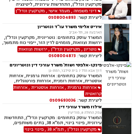
אובדן כושר עבודה, תאונות עקב רשלנות.
מקרקעין ונדל"ן, התחדשות עירונית, ליטיגציה
אזרחית-מסחרית, סכסוכים חוזיים, סכסוכים כספיים,
דיני משפחה
,
מעמד אישי
,
מקרקעין ונדל"ן
דיני חברות, ירושות וצוואות, ייפוי כוח מתמשך,
ליצירת קשר:
0508004893
גישור.
איריס אלימי משרד עו"ד ונוטריון
הארבעה 28, תל-אביב
המשרד עוסק בתחומים: נוטריונית, מקרקעין ונדל"ן,
ירושות וצוואות, מומחים לדין הזר, ייפוי כוח מתמשך,
מיסים, תמ"א 38, אזרחות זרה ודרכון זר.
נוטריון
,
מקרקעין ונדל"ן
,
ירושות וצוואות
ליצירת קשר:
0508004873
פינקו-אלפסי ושות' משרד עורכי דין ונוטריונים
דרך אבא הלל 7 בית סילבר, רמת-גן
המשרד עוסק בתחומים: אזרחות גרמנית, אזרחות
אוסטרית, אזרחות רומנית, אזרחות פורטוגלית,
אזרחות מרוקאית, אזרחות קרואטית, אזרחות
אזרחות גרמנית
,
אזרחות אוסטרית
,
אזרחות
ספרדית, אזרחות צ'כית, ייפוי כוח מתמשך, נוטריון,
קרואטית
ירושות וצוואות, תמ"א 38
ליצירת קשר:
0509693036
אילוז משרד עורכי דין
עמק החולה 8, מודיעין
המשרד עוסק בתחומים: מקרקעין ונדל"ן, התחדשות
עירונית, פינוי בינוי, תמ"א 38, בתים משותפים,
מגרשים לבנייה, עסקאות מכר דירה
מקרקעין ונדל"ן
,
תמ"א 38
,
פינוי בינוי