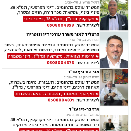
דניאל פריש 3, תל-אביב
יוצרים, נדל"ן, סדר דין אזרחי וראיות, עבירות מס
המשרד עוסק בתחומים: דיני מקרקעין, תמ"א 38,
כלכליות, עסקאות מכר דירה, ערבויות ושטרות, פינוי
פינוי בינוי, עסקאות מכר דירה, חוזים ומסחר,
מושכר, קבוצות רכישה, רישוי עסקים, עריכת ייפוי
נוטריון, נדל"ן.
מקרקעין ונדל"ן
,
תמ"א 38
,
פינוי בינוי
כוח מתמשך
ליצירת קשר:
0508004858
הרצליך לאור משרד עורכי דין ונוטריון
הארבעה 24, תל-אביב
המשרד עוסק בתחומים הבאים: אפוטרופסות, גישור
במשפחה, ידועים בציבור, ירושות וצוואות, ליטיגציה,
ליקויי בנייה, מיסוי נדל"ן, עסקאות מכר דירה,
ירושות וצוואות
,
מקרקעין ונדל"ן
,
דיני משפחה
קבוצות רכישה, תכנון ובניה, דיני חוזים ומסחר, דיני
ליצירת קשר:
0508004676
מקרקעין, דיני משפחה, אבהות , גירושין, דיור מוגן,
הורות חד מינית, מגרשים חקלאיים, מזונות,
אבי הורביץ עו"ד
משמורת, נדל"ן, פינוי בינוי, פינוי מושכר, תמ"א 38,
נחלת יצחק 34, תל-אביב
קבוצות רכישה, הוצאה לפועל.
המשרד עוסק בתחומים: תעבורה, נהיגה בשכרות,
תאונות דרכים, דיני חוזים, דיני מקרקעין, נדל"ן,
עסקאות מכר דירה, ליקויי בנייה, ירושות וצוואות,
נזקי גוף ותאונות
,
תעבורה
,
נהיגה בשכרות
דיור מוגן, נזיקין, דיני תאגידים, זכויות אדם, לשון
ליצירת קשר:
0508004831
הרע, קבוצות רכישה, רישוי עסקים, תמ"א 38, תכנון
ובניה
ארז בר-זיו עו"ד
שמואל הנציב 28, נתניה
המשרד עוסק בתחומים: דיני מקרקעין, תמ"א 38,
דיני משפחה, חוזים ומסחר, פינוי בינוי, פירוקים
והקפאות הליכים, תכנון ובניה, מזונות, לשון הרע,