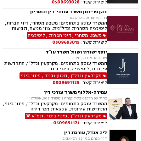
ליצירת קשר:
0509693028
דהן פרידמן משרד עורכי־דין ונוטריון
רחה פריאר 9, באר שבע
המשרד עוסק בתחומים: משפט מסחרי, דיני חברות,
ליטיגציה מסחרית ונדל"נית, צווי מניעה, תביעות
ייצוגיות, דיני ספורט, לשון הרע, תמ"א 38, עסקאות
משפט מסחרי
,
דיני חברות
,
ליטיגציה
מקרקעין, דיני חוזים, ייפוי כוח מתמשך, ירושות
ליצירת קשר:
0509693015
וצוואות, מסחר בינלאומי, משפט אזרחי, סכסוכי
שכנים, דיני עבודה, הסכמי ממון, מיסוי עירוני, מיסוי
יוסף ישורון ושות' משרד עו"ד
נדל"ן, ארנונה, היטל פיתוח, היטל השבחה, נוטריון.
שד' המגינים 53, חיפה
המשרד עוסק בתחומים: מקרקעין ונדל"ן, התחדשות
עירונית, ליטיגציה, פינוי בינוי
מקרקעין ונדל"ן
,
תכנון ובניה
,
פינוי בינוי
ליצירת קשר:
0509691129
עמירה-אללוף משרד עורכי דין
צה"ל 99 מרכז אביאל קומה 3 משרד 307, אשקלון
המשרד עוסק בתחומים: מקרקעין ונדל"ן, פינוי בינוי,
התחדשות עירונית, עסקאות מכר דירה
מקרקעין ונדל"ן
,
פינוי בינוי
,
תמ"א 38
ליצירת קשר:
0509691121
ליה אנדל, עורכת דין
דרך מנחם בגין 52, תל-אביב