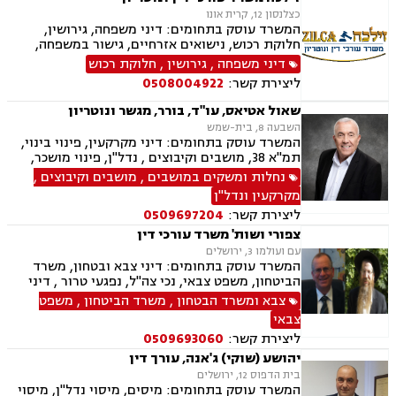
כצלנסון 12, קרית אונו
המשרד עוסק בתחומים: דיני משפחה, גירושין,
חלוקת רכוש, נישואים אזרחיים, גישור במשפחה,
ירושות וצוואות, הסכמי ממון, אפוטרופסות,
דיני משפחה
,
גירושין
,
חלוקת רכוש
משמורת, מזונות, ייפוי כוח מתמשך, דיני עבודה,
ליצירת קשר:
0508004922
דיני מקרקעין, תמ"א 38, מגרשים לבניה , הפקעת
קרקעות, פינוי בינוי, תכנון ובניה, עסקאות מכר דירה,
שאול אטיאס, עו"ד, בורר, מגשר ונוטריון
ליקויי בנייה, מיסוי נדל"ן, נדל"ן, נזיקין, לשון הרע,
השבעה 8, בית-שמש
תאונות דרכים, תאונות עבודה, דיני חברות, ליווי
המשרד עוסק בתחומים: דיני מקרקעין, פינוי בינוי,
עסקי, ליווי מיזמי סטארטאפ, קניין רוחני, רשלנות
תמ"א 38, מושבים וקיבוצים , נדל"ן, פינוי מושכר,
רפואית, רשלנות רפואית - רפואת שיניים, משרד
תכנון ובניה, קבוצות רכישה, עסקאות מכר דירה,
נחלות ומשקים במושבים
,
מושבים וקיבוצים
,
הביטחון, נכי צה"ל, משפט צבאי
גישור ובוררויות, אזרחי מסחרי, ייפוי כוח מתמשך,
מקרקעין ונדל"ן
נוטריון
ליצירת קשר:
0509697204
צפורי ושות' משרד עורכי דין
עם ועולמו 3, ירושלים
המשרד עוסק בתחומים: דיני צבא ובטחון, משרד
הביטחון, משפט צבאי, נכי צה"ל, נפגעי טרור , דיני
ביטוח, ביטוח לאומי, דיני מקרקעין, עסקאות מכר
צבא ומשרד הבטחון
,
משרד הביטחון
,
משפט
דירה, תמ"א 38, ייפוי כח מתמשך
צבאי
ליצירת קשר:
0509693060
יהושע (שוקי) ג'אנה, עורך דין
בית הדפוס 12, ירושלים
המשרד עוסק בתחומים: מיסים, מיסוי נדל"ן, מיסוי