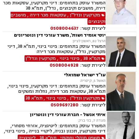
המשרד עוסק בתחומים: דיני מקרקעין, עסקאות מכר
דירה, מושבים וקיבוצים , נדל"ן, תמ"א 38
מקרקעין ונדל"ן
,
עסקאות מכר דירה
,
מושבים
וקיבוצים
ליצירת קשר:
0508004637
יוסי אומיד ושות', משרד עורכי דין ונוטריונים
הרצל 82, ראשון לציון
המשרד עוסק בתחומים: פינוי בינוי, תמ"א 38, דיני
מקרקעין, נדל"ן, עסקאות מכר דירה
תמ"א 38
,
פינוי בינוי
,
מקרקעין ונדל"ן
ליצירת קשר:
0508004928
עו"ד ישראל שמואלי
האשל 5, קיסריה
המשרד עוסק בתחומים: דיני מקרקעין, פינוי בינוי,
תמ"א 38, עסקאות מכר דירה, נחלות ומשקים
במושבים, ייפוי כוח מתמשך, ירושות וצוואות, נוטריון
מקרקעין ונדל"ן
,
פינוי בינוי
,
תמ"א 38
ליצירת קשר:
0509697280
איתי אנשל - חברת עורכי דין ונוטריון
מצדה 7, בני ברק
המשרד עוסק בתחומים: ליטיגציה, אזרחי מסחרי,
דיני מקרקעין, תכנון ובניה, ליקויי בנייה , פינוי בינוי,
קבוצות רכישה, עסקאות מכר דירה, פינוי מושכר,
משפט מנהלי וחוקתי
,
תמ"א 38
,
ליטיגציה