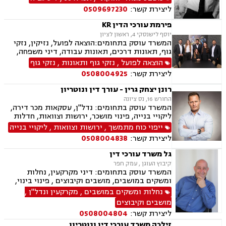
מגרשים לבניה ,נחלות ומשקים במושבים, רשות
ליצירת קשר:
0509697230
מקרקעי ישראל, צווי הריסה, מיסוי נדל"ן, היטל
פיתוח, היטל השבחה, דיני חוזים, תביעות ייצוגיות,
פירמת עורכי הדין KR
ירושות וצוואות, נוטריון, דיני מכרזים והתקשרויות,
יוסף לישנסקי 4, ראשון לציון
חוקתי ומנהלי, רישוי עסקים, דיני חברות, סכסוך בין
המשרד עוסק בתחומים:הוצאה לפועל, נזיקין, נזקי
בעלי מניות, ליווי עסקי, הגבלים עסקיים, בנקים,
גוף, תאונות דרכים, תאונות עבודה, דיני משפחה,
ערבויות ושטרות, קניין רוחני, זכויות יוצרים, דיני
גירושין, ירושות וצוואות, הסכמי ממון, דין משמעתי,
הוצאה לפועל
,
נזקי גוף ותאונות
,
נזקי גוף
בנקאות, חברות אשראי סליקה
מקרקעין ונדל"ן, עסקאות מכר דירה, גישור עסקי,
ליצירת קשר:
0508004925
דיני חוזים, אובדן כושר עבודה, ביטוח לאומי, דיני
חברות, דיני עמותות.
רונן יצחק גרין - עורך דין ונוטריון
החורש 16, נס ציונה
המשרד עוסק בתחומים: נדל"ן, עסקאות מכר דירה,
ליקויי בנייה, פינוי מושכר, ירושות וצוואות, חדלות
פירעון, לשון הרע, נוטריון, מיסוי מקרקעין, תמ"א 38,
ייפוי כוח מתמשך
,
ירושות וצוואות
,
ליקויי בנייה
ייפוי כוח מתמשך, דיני עבודה, מגשר ובורר
ליצירת קשר:
0508004838
גל משרד עורכי דין
קיבוץ העוגן , עמק חפר
המשרד עוסק בתחומים: דיני מקרקעין, נחלות
ומשקים במושבים, מושבים וקיבוצים , פינוי בינוי,
תמ"א 38, עסקאות מכר דירה, רשות מקרקעי ישראל,
נחלות ומשקים במושבים
,
מקרקעין ונדל"ן
,
השקעות בחו"ל, קבוצות רכישה, נדל"ן, מגרשים
מושבים וקיבוצים
לבניה , רישום קבלנים, נדל"ן ביהודה ושומרון, מיסוי
ליצירת קשר:
0508004804
נדל"ן, נוטריון, מגשרים
זילכה משרד עורכי דין ונוטריון