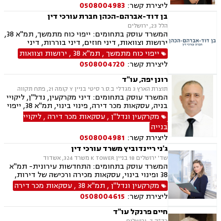
ליצירת קשר:
0508004983
וקיבוצים , עסקאות מכר דירה, דיור מוגן, רשות
מקרקעי ישראל, צווי הריסה, ירושות וצוואות, הסכמי
בן דוד-אברהם-הכהן חברת עורכי דין
ממון
הלל 23, ירושלים
המשרד עוסק בתחומים: ייפוי כוח מתמשך, תמ"א 38,
ירושות וצוואות, דיני חוזים, דיני בוררות, דיני
מקרקעין, עסקאות מכר דירה, אפוטרופסות, לשון
ייפוי כוח מתמשך
,
תמ"א 38
,
ירושות וצוואות
הרע, דיני עמותות, דיני מכרזים והתקשרויות, דיני
ליצירת קשר:
0508004720
בחירות , זכויות אדם, ביקורת , חוקתי ומנהלי
רונן יפה, עו"ד
תוצרת הארץ 3 מגדלי ב.ס.ר סיטי בניין Y קומה 21, פתח תקווה
המשרד עוסק בתחומים: דיני מקרקעין, נדל"ן, ליקויי
בניה, עסקאות מכר דירה, פינוי בינוי, תמ"א 38, ייפוי
כוח מתמשך, ירושות וצוואות, גישור, הסכמי ממון,
מקרקעין ונדל"ן
,
עסקאות מכר דירה
,
ליקויי
דיני חוזים, דיני תאגידים, אפוטרופסות, ליטיגציה,
בנייה
משרד הפנים, סדר דין אזרחי וראיות, משפט אזרחי
ליצירת קשר:
0508004981
ג'ני ריינדוביץ משרד עורכי דין
שד' ירושלים 18 בניין K TOWER משרד 324, אשדוד
המשרד עוסק בתחומים: התחדשות עירונית- תמ"א
38 ופינוי בינוי, עסקאות מכירה ורכישה של דירות,
קרקעות ומגרשים לבניה, רישום זכויות בטאבו, נדל"ן
מקרקעין ונדל"ן
,
תמ"א 38
,
עסקאות מכר דירה
מסחרי, עסקאות מניבות, ניהול נכסים, דיור ציבורי,
ליצירת קשר:
0508004615
הסכמי שכירות, פינוי מושכר, הקמת חברות, הסכמים
מסחריים, בניית אסטרטגיה משפטית עסקית, ליווי
חיים פרנקל עו"ד
עסקי, הבראת חברה, פירוק חברה.