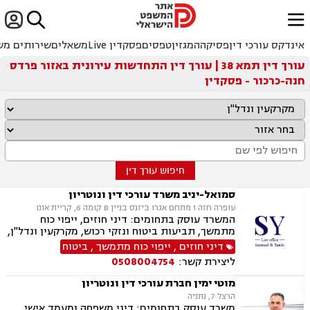


ﱐ
אינדקס עורכי דין
פסיקה
המגזין
טפסים
פסקדין Live
משאלים
שירותים מש
עורך דין תמא 38 | עורך דין התחדשות עירונית באזור פרדס
חנה-כרכור - פסקדין
חיפוש עורך דין
סמואל-יניב משרד עורכי דין ונוטריון
עופרה חזה 1 מתחם אגרו ביזנס בניין B קומה 6, קריית אונו
המשרד עוסק בתחומים: דיני חוזים, ייפוי כוח
מתמשך, תביעות ביטוח ונזקי רכוש, מקרקעין ונדל"ן,
תמ"א 38, לשון הרע, ירושות וצוואות, מושבים
דיני חוזים
,
ייפוי כוח מתמשך
,
ביטוח
וקיבוצים, קבוצות רכישה, ליקוי בניה, פינוי בינוי,
ליצירת קשר:
0508004754
פינוי מושכר, עסקאות מכר דירה, מגרשים לבניה,
נחלות ומשקים במושבים, רשות מקרקעי ישראל,
מוטי ימין חברת עורכי דין ונוטריון
העברה בין דורית, בן ממשיך, נזקי גוף ותאונות,
הרצל 7, נתניה
תאונות דרכים, תאונות עבודה, תאונות תלמידים,
משרד עוסק בתחומים: דיני משפחה ומעמד אישי,