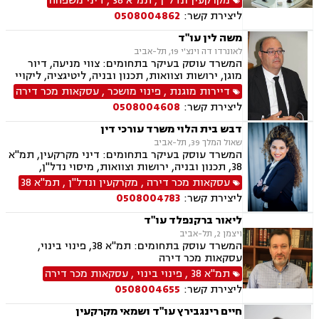
מקרקעין ונדל"ן
,
תמ"א 38
,
דיני משפחה
ליטיגציה, גישור במשפחה, ירושות וצוואות, משמורת,
ליצירת קשר:
0508004862
משפט אזרחי , סדר דין אזרחי וראיות, עסקאות מכר
דירה, ערבויות ושטרות , פינוי מושכר, תאונות
משה לין עו"ד
עבודה, תביעות יצוגיות, אבהות , אפוטרופסות,
לאונרדו דה וינצ'י 19, תל-אביב
גירושין, גישור ובוררויות, דיני עבודה, חלוקת רכוש.
המשרד עוסק בעיקר בתחומים: צווי מניעה, דיור
מוגן, ירושות וצוואות, תכנון ובניה, ליטיגציה, ליקויי
בנייה, מושבים וקיבוצים, עסקאות מכר דירה, פינוי
דיירות מוגנת
,
פינוי מושכר
,
עסקאות מכר דירה
בינוי, קבוצות רכישה, תמ"א 38, דיירות מוגנת, איכות
ליצירת קשר:
0508004608
הסביבה, אפוטרופסות, היטל השבחה, פינוי מושכר,
צווי הריסה, רישוי עסקים, תביעות ירידת ערך, ייפוי
דבש בית הלוי משרד עורכי דין
כוח מתמשך, תביעות לפיצוי לפי חוק המטרו
שאול המלך 39, תל-אביב
המשרד עוסק בעיקר בתחומים: דיני מקרקעין, תמ"א
38, תכנון ובניה, ירושות וצוואות, מיסוי נדל"ן,
עסקאות מכר דירה, פינוי בינוי, קבוצות רכישה,
עסקאות מכר דירה
,
מקרקעין ונדל"ן
,
תמ"א 38
רשויות מקומיות.
ליצירת קשר:
0508004783
ליאור ברקנפלד עו"ד
ויצמן 2, תל-אביב
המשרד עוסק בתחומים: תמ"א 38, פינוי בינוי,
עסקאות מכר דירה
תמ"א 38
,
פינוי בינוי
,
עסקאות מכר דירה
ליצירת קשר:
0508004655
חיים רינגבירץ עו"ד ושמאי מקרקעין