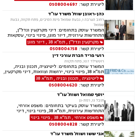
ליצירת קשר:
0508004697
כהן-ראובן שות' משרד עו"ד
רחוב הערבה 1, גבעת שמואל פינת הסיבים, פתח תקווה, גבעת
שמואל
המשרד עוסק בתחומים: דיני מקרקעין ונדל"ן,
התחדשות עירונית, דיור מוגן, פינוי בינוי, עסקאות
מכר דירה, פינוי מושכר, מגרשים לבניה, מיסוי
מקרקעין ונדל"ן
,
תמ"א 38
,
דיור מוגן
מקרקעין, דיני חוזים, דיני משפחה, ירושות וצוואות,
ליצירת קשר:
0508004758
הסכמי ממון, עסקאות מתנה, ייפוי כוח מתמשך.
רועי פריד חברת עורכי דין
רוטשילד 107, פתח תקווה
המשרד עוסק בתחומים: ליטיגציה, תכנון ובניה,
תמ"א 38, פינוי בינוי, ירושות וצוואות, דיני מקרקעין,
נדל"ן, קבוצות רכישה, עסקאות מכר דירה.
ליטיגציה
,
תכנון ובניה
,
תמ"א 38
ליצירת קשר:
0508004620
יוסף סמואל ושות' עו"ד
תובל 13, רמת-גן
המשרד עוסק בעיקר בתחומים: משפט אזרחי,
התחדשות עירונית, תמ"א 38, פינוי בינוי, דיני
מקרקעין, מיסים, גילוי מרצון, דיני תאגידים, הפקעת
משפט אזרחי
,
תמ"א 38
,
פינוי בינוי
קרקעות, תכנון ובניה, דיור מוגן, ירושות וצוואות,
ליצירת קשר:
0508004828
חוקתי ומנהלי, ליווי עסקי, ליטיגציה, ליקויי בנייה,
לשון הרע, מיסוי נדל"ן, מיסוי עירוני, מיסוי פלילי,
אבי ששו ושות' משרד עו"ד
מסחר בינלאומי, נוטריון, דיני התיישנות, זכויות