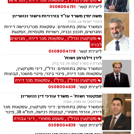
מקרקעין ונדל"ן
,
עסקאות מכר דירה
,
תמ"א 38
ליצירת קשר:
0508004731
משה ימין משרד עו"ד בוררויות גישור ונוטריון
גיבורי ישראל 24, נתניה
המשרד עוסק בתחומים: עסקאות מכר/רכישה דירות
ומגרשים, תכנון ובניה, רשויות מקומיות, הפקעת
קרקעות, פינוי בינוי, תמא 38, ליקויי בניה, עתירות
מקרקעין ונדל"ן
,
עסקאות מכר דירה
,
מגרשים
מנהליות, בג"ץ, ירושות וצוואות, יפוי כח מתמשך,
לבניה
גישורים
ליצירת קשר:
0508004778
לירן זילברמן ושות'
מצדה 9 בסר 3 קומה 19, בני ברק
המשרד עוסק בתחומים: נדל"ן, דיני מקרקעין,
עסקאות מכר דירה, פינוי בינוי, פינוי מושכר, קבוצות
רכישה, תמ"א 38, תכנון ובניה, מגרשים חקלאיים,
מקרקעין ונדל"ן
,
נדל"ן
,
עסקאות מכר דירה
מגרשים לבניה, חוזים ומסחר ובוררים.
ליצירת קשר:
0508004638
ספקטור ושות' – משרד עורכי דין ונוטריון
סמילנסקי 10 נתניה, נתניה
המשרד עוסק בתחומים: דיני מקרקעין, עסקאות מכר
דירה, אזרחי מסחרי, קבוצות רכישה, תמ"א 38, פינוי
בינוי, פינוי מושכר, נדל"ן, מיסוי נדל"ן, ליטיגציה,
מקרקעין ונדל"ן
,
משפט מסחרי
,
דיני עבודה
גישור ובוררויות, דיור מוגן, דיירות מוגנת , דיני
ליצירת קשר:
0508004839
חוזים, דיני עבודה, דיני תאגידים, זכויות נשים
בהריון, ליווי עסקי