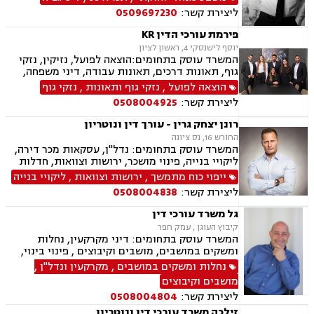
מגרשים לבניה ,נחלות ומשקים במושבים, רשות
ליצירת קשר:
0509697230
מקרקעי ישראל, צווי הריסה, מיסוי נדל"ן, היטל
פיתוח, היטל השבחה, דיני חוזים, תביעות ייצוגיות,
פירמת עורכי הדין KR
ירושות וצוואות, נוטריון, דיני מכרזים והתקשרויות,
יוסף לישנסקי 4, ראשון לציון
חוקתי ומנהלי, רישוי עסקים, דיני חברות, סכסוך בין
המשרד עוסק בתחומים:הוצאה לפועל, נזיקין, נזקי
בעלי מניות, ליווי עסקי, הגבלים עסקיים, בנקים,
גוף, תאונות דרכים, תאונות עבודה, דיני משפחה,
ערבויות ושטרות, קניין רוחני, זכויות יוצרים, דיני
גירושין, ירושות וצוואות, הסכמי ממון, דין משמעתי,
הוצאה לפועל
,
נזקי גוף ותאונות
,
נזקי גוף
בנקאות, חברות אשראי סליקה
מקרקעין ונדל"ן, עסקאות מכר דירה, גישור עסקי,
ליצירת קשר:
0508004925
דיני חוזים, אובדן כושר עבודה, ביטוח לאומי, דיני
חברות, דיני עמותות.
רונן יצחק גרין - עורך דין ונוטריון
החורש 16, נס ציונה
המשרד עוסק בתחומים: נדל"ן, עסקאות מכר דירה,
ליקויי בנייה, פינוי מושכר, ירושות וצוואות, חדלות
פירעון, לשון הרע, נוטריון, מיסוי מקרקעין, תמ"א 38,
ייפוי כוח מתמשך
,
ירושות וצוואות
,
ליקויי בנייה
ייפוי כוח מתמשך, דיני עבודה, מגשר ובורר
ליצירת קשר:
0508004838
גל משרד עורכי דין
קיבוץ העוגן , עמק חפר
המשרד עוסק בתחומים: דיני מקרקעין, נחלות
ומשקים במושבים, מושבים וקיבוצים , פינוי בינוי,
תמ"א 38, עסקאות מכר דירה, רשות מקרקעי ישראל,
נחלות ומשקים במושבים
,
מקרקעין ונדל"ן
,
השקעות בחו"ל, קבוצות רכישה, נדל"ן, מגרשים
מושבים וקיבוצים
לבניה , רישום קבלנים, נדל"ן ביהודה ושומרון, מיסוי
ליצירת קשר:
0508004804
נדל"ן, נוטריון, מגשרים
זילכה משרד עורכי דין ונוטריון