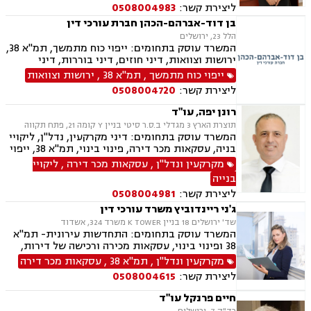
ליצירת קשר:
0508004983
וקיבוצים , עסקאות מכר דירה, דיור מוגן, רשות
מקרקעי ישראל, צווי הריסה, ירושות וצוואות, הסכמי
בן דוד-אברהם-הכהן חברת עורכי דין
ממון
הלל 23, ירושלים
המשרד עוסק בתחומים: ייפוי כוח מתמשך, תמ"א 38,
ירושות וצוואות, דיני חוזים, דיני בוררות, דיני
מקרקעין, עסקאות מכר דירה, אפוטרופסות, לשון
ייפוי כוח מתמשך
,
תמ"א 38
,
ירושות וצוואות
הרע, דיני עמותות, דיני מכרזים והתקשרויות, דיני
ליצירת קשר:
0508004720
בחירות , זכויות אדם, ביקורת , חוקתי ומנהלי
רונן יפה, עו"ד
תוצרת הארץ 3 מגדלי ב.ס.ר סיטי בניין Y קומה 21, פתח תקווה
המשרד עוסק בתחומים: דיני מקרקעין, נדל"ן, ליקויי
בניה, עסקאות מכר דירה, פינוי בינוי, תמ"א 38, ייפוי
כוח מתמשך, ירושות וצוואות, גישור, הסכמי ממון,
מקרקעין ונדל"ן
,
עסקאות מכר דירה
,
ליקויי
דיני חוזים, דיני תאגידים, אפוטרופסות, ליטיגציה,
בנייה
משרד הפנים, סדר דין אזרחי וראיות, משפט אזרחי
ליצירת קשר:
0508004981
ג'ני ריינדוביץ משרד עורכי דין
שד' ירושלים 18 בניין K TOWER משרד 324, אשדוד
המשרד עוסק בתחומים: התחדשות עירונית- תמ"א
38 ופינוי בינוי, עסקאות מכירה ורכישה של דירות,
קרקעות ומגרשים לבניה, רישום זכויות בטאבו, נדל"ן
מקרקעין ונדל"ן
,
תמ"א 38
,
עסקאות מכר דירה
מסחרי, עסקאות מניבות, ניהול נכסים, דיור ציבורי,
ליצירת קשר:
0508004615
הסכמי שכירות, פינוי מושכר, הקמת חברות, הסכמים
מסחריים, בניית אסטרטגיה משפטית עסקית, ליווי
חיים פרנקל עו"ד
עסקי, הבראת חברה, פירוק חברה.