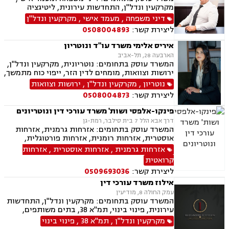
אובדן כושר עבודה, תאונות עקב רשלנות.
מקרקעין ונדל"ן, התחדשות עירונית, ליטיגציה
אזרחית-מסחרית, סכסוכים חוזיים, סכסוכים כספיים,
דיני משפחה
,
מעמד אישי
,
מקרקעין ונדל"ן
דיני חברות, ירושות וצוואות, ייפוי כוח מתמשך,
ליצירת קשר:
0508004893
גישור.
איריס אלימי משרד עו"ד ונוטריון
הארבעה 28, תל-אביב
המשרד עוסק בתחומים: נוטריונית, מקרקעין ונדל"ן,
ירושות וצוואות, מומחים לדין הזר, ייפוי כוח מתמשך,
מיסים, תמ"א 38, אזרחות זרה ודרכון זר.
נוטריון
,
מקרקעין ונדל"ן
,
ירושות וצוואות
ליצירת קשר:
0508004873
פינקו-אלפסי ושות' משרד עורכי דין ונוטריונים
דרך אבא הלל 7 בית סילבר, רמת-גן
המשרד עוסק בתחומים: אזרחות גרמנית, אזרחות
אוסטרית, אזרחות רומנית, אזרחות פורטוגלית,
אזרחות מרוקאית, אזרחות קרואטית, אזרחות
אזרחות גרמנית
,
אזרחות אוסטרית
,
אזרחות
ספרדית, אזרחות צ'כית, ייפוי כוח מתמשך, נוטריון,
קרואטית
ירושות וצוואות, תמ"א 38
ליצירת קשר:
0509693036
אילוז משרד עורכי דין
עמק החולה 8, מודיעין
המשרד עוסק בתחומים: מקרקעין ונדל"ן, התחדשות
עירונית, פינוי בינוי, תמ"א 38, בתים משותפים,
מגרשים לבנייה, עסקאות מכר דירה
מקרקעין ונדל"ן
,
תמ"א 38
,
פינוי בינוי