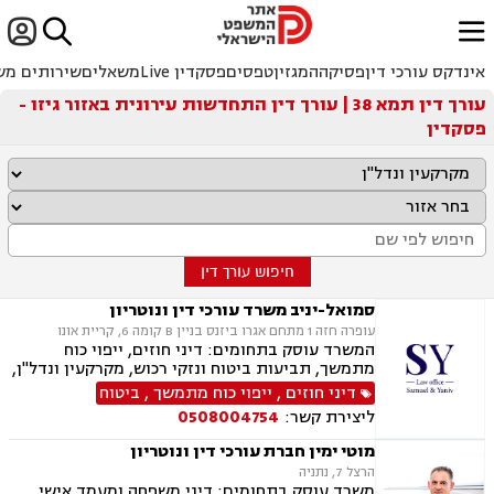


ﱐ
אינדקס עורכי דין
פסיקה
המגזין
טפסים
פסקדין Live
משאלים
שירותים מש
עורך דין תמא 38 | עורך דין התחדשות עירונית באזור גיזו -
פסקדין
חיפוש עורך דין
סמואל-יניב משרד עורכי דין ונוטריון
עופרה חזה 1 מתחם אגרו ביזנס בניין B קומה 6, קריית אונו
המשרד עוסק בתחומים: דיני חוזים, ייפוי כוח
מתמשך, תביעות ביטוח ונזקי רכוש, מקרקעין ונדל"ן,
תמ"א 38, לשון הרע, ירושות וצוואות, מושבים
דיני חוזים
,
ייפוי כוח מתמשך
,
ביטוח
וקיבוצים, קבוצות רכישה, ליקוי בניה, פינוי בינוי,
ליצירת קשר:
0508004754
פינוי מושכר, עסקאות מכר דירה, מגרשים לבניה,
נחלות ומשקים במושבים, רשות מקרקעי ישראל,
מוטי ימין חברת עורכי דין ונוטריון
העברה בין דורית, בן ממשיך, נזקי גוף ותאונות,
הרצל 7, נתניה
תאונות דרכים, תאונות עבודה, תאונות תלמידים,
משרד עוסק בתחומים: דיני משפחה ומעמד אישי,