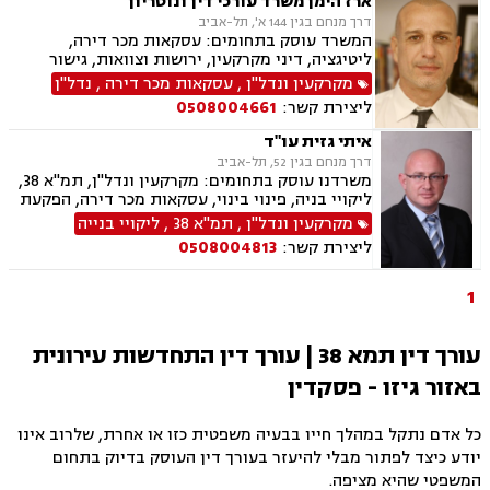
ארז הימן משרד עורכי דין ונוטריון
דרך מנחם בגין 144 א', תל-אביב
המשרד עוסק בתחומים: עסקאות מכר דירה,
ליטיגציה, דיני מקרקעין, ירושות וצוואות, גישור
ובוררויות, נדל"ן, מיסוי נדל"ן, נוטריון, ערבויות
מקרקעין ונדל"ן
,
עסקאות מכר דירה
,
נדל"ן
ושטרות , תמ"א 38, ליקויי בנייה, בנקים, סדר דין
ליצירת קשר:
0508004661
אזרחי וראיות, דיני חוזים, הסכמי ממון, קבוצות
רכישה, פינוי מושכר, ייפוי כח מתמשך
איתי גזית עו"ד
דרך מנחם בגין 52, תל-אביב
משרדנו עוסק בתחומים: מקרקעין ונדל"ן, תמ"א 38,
ליקויי בניה, פינוי בינוי, עסקאות מכר דירה, הפקעת
קרקעות, הוצאה לפועל, פשיטת רגל, מחיקת חובות
מקרקעין ונדל"ן
,
תמ"א 38
,
ליקויי בנייה
והסדרי חובות, סדר דין אזרחי, משפט מסחרי,
ליצירת קשר:
0508004813
ירושות וצוואת, ייפוי כוח מתמשך, דיני משפה.
1
עורך דין תמא 38 | עורך דין התחדשות עירונית
באזור גיזו - פסקדין
כל אדם נתקל במהלך חייו בבעיה משפטית כזו או אחרת, שלרוב אינו
יודע כיצד לפתור מבלי להיעזר בעורך דין העוסק בדיוק בתחום
המשפטי שהיא מציפה.