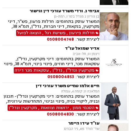
אביחי נ. ורדי משרד עורכי דין וגישור
בן גוריון 2 מגדל בסר 1, רמת-גן
המשרד עוסק בתחומים: חדלות פרעון, פש"ר, דיני
מקרקעין, בנקאות, דיני חברות, נדל"ן, תמ"א 38,
מיוסי מקרקעין, ליטגציה, גישור עסקי
חדלות פירעון
,
פשיטת רגל
,
הוצאה לפועל
ליצירת קשר:
0508004748
אדיר שמואל עו"ד
ויצמן 51, תל-אביב
המשרד עוסק בתחומים: דיני מקרקעין, נדל"ן,
עסקאות מכר, דיני חוזים, פינוי בינוי, תמ"א 38, פינוי
מושכר, דיירות מוגנת, דיני עבודה, הוצאה לפועל,
מקרקעין ונדל"ן
,
נדל"ן
,
עסקאות מכר דירה
צוואות וירושות, ייפוי כוח מתמשך
ליצירת קשר:
0508004853
חיים אלמו טמייט משרד עורכי דין
המלאכה 21 קומה 4, עפולה
המשרד עוסק בתחומים: דיני מקרקעין ונדל"ן- תכנון
ובניה, ליקויי בניה, פינוי ובינוי, התחדשות עירונית,
תמ"א 38 ובתים משותפים, הסכמי ממון, ירושות
הסכמי ממון
,
ירושות וצוואות
,
מקרקעין ונדל"ן
וצוואות, ייפוי כוח מתמשך, הדין האתיופי, דיני
ליצירת קשר:
0508004830
חוזים, נוטריון.
עו"ד עידו היימר
שד' הורד 415, ניר הבנים