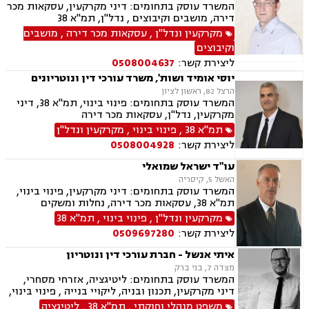
המשרד עוסק בתחומים: דיני מקרקעין, עסקאות מכר
דירה, מושבים וקיבוצים , נדל"ן, תמ"א 38
מקרקעין ונדל"ן
,
עסקאות מכר דירה
,
מושבים
וקיבוצים
ליצירת קשר:
0508004637
יוסי אומיד ושות', משרד עורכי דין ונוטריונים
הרצל 82, ראשון לציון
המשרד עוסק בתחומים: פינוי בינוי, תמ"א 38, דיני
מקרקעין, נדל"ן, עסקאות מכר דירה
תמ"א 38
,
פינוי בינוי
,
מקרקעין ונדל"ן
ליצירת קשר:
0508004928
עו"ד ישראל שמואלי
האשל 5, קיסריה
המשרד עוסק בתחומים: דיני מקרקעין, פינוי בינוי,
תמ"א 38, עסקאות מכר דירה, נחלות ומשקים
במושבים, ייפוי כוח מתמשך, ירושות וצוואות, נוטריון
מקרקעין ונדל"ן
,
פינוי בינוי
,
תמ"א 38
ליצירת קשר:
0509697280
איתי אנשל - חברת עורכי דין ונוטריון
מצדה 7, בני ברק
המשרד עוסק בתחומים: ליטיגציה, אזרחי מסחרי,
דיני מקרקעין, תכנון ובניה, ליקויי בנייה , פינוי בינוי,
קבוצות רכישה, עסקאות מכר דירה, פינוי מושכר,
משפט מנהלי וחוקתי
,
תמ"א 38
,
ליטיגציה