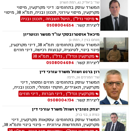
שד' ביאליק 42, רמת השרון
המשרד עוסק בתחומים: דיני מקרקעין, מיסוי
מקרקעין, מיסוי עירוני, תכנון ובניה, תמ"א 38, מיסוי
נדל"ן, נדל"ן.
מיסוי נדל"ן
,
היטל השבחה
,
תכנון ובניה
ליצירת קשר:
0508004654
מיכאל אוסטרובסקי עו"ד מגשר ונוטריון
מנחם בגין 7, רמת-גן
המשרד עוסק בתחומים: תמ"א 38, דיני מקרקעין,
פינוי בינוי, לטיגציה, קבוצות רכישה, דיני חוזים
ומסחר, גישור, נוטריון
מקרקעין ונדל"ן
,
נדל"ן
,
תמ"א 38
ליצירת קשר:
0508004694
רון ברנט ושות' משרד עורכי דין
שד' המגינים 26, חיפה
המשרד עוסק בתחומים: חוזים ומסחר, דיני
מקרקעין, תאגידים, חוקתי ומנהלי, תכנון ובניה,
תמ"א 38, מיסוי עירוני.
מקרקעין ונדל"ן
,
דיני חברות
,
דיני חוזים
ליצירת קשר:
0508004734
יצחק נטוביץ ושות' משרד עורכי דין
כנרת 5, בני ברק
המשרד עוסק בתחומים: עסקאות מקרקעין, דיני
מקרקעין, התחדשות עירונית – פינוי בינוי ותמ"א 38,
מיסוי מקרקעין, קבוצות רכישה, תכנון ובניה