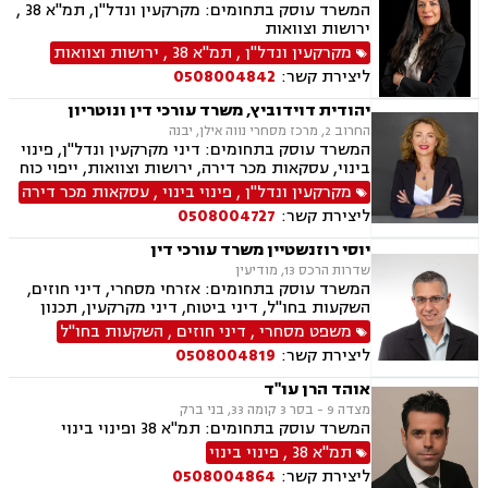
המשרד עוסק בתחומים: מקרקעין ונדל"ן, תמ"א 38 ,
ירושות וצוואות
מקרקעין ונדל"ן
,
תמ"א 38
,
ירושות וצוואות
ליצירת קשר:
0508004842
יהודית דוידוביץ, משרד עורכי דין ונוטריון
החרוב 2, מרכז מסחרי נווה אילן, יבנה
המשרד עוסק בתחומים: דיני מקרקעין ונדל"ן, פינוי
בינוי, עסקאות מכר דירה, ירושות וצוואות, ייפוי כוח
מתמשך, מיסוי נדל"ן, תמ"א 38, הסכמי ממון,
מקרקעין ונדל"ן
,
פינוי בינוי
,
עסקאות מכר דירה
מושבים וקיבוצים, מגרשים לבניה.
ליצירת קשר:
0508004727
יוסי רוזנשטיין משרד עורכי דין
שדרות הרכס 13, מודיעין
המשרד עוסק בתחומים: אזרחי מסחרי, דיני חוזים,
השקעות בחו"ל, דיני ביטוח, דיני מקרקעין, תכנון
ובניה, ליקויי בניה, מושבים וקיבוצים, פינוי בינוי,
משפט מסחרי
,
דיני חוזים
,
השקעות בחו"ל
קבוצות רכישה, עסקאות מכר דירה, נדל"ן, פינוי
ליצירת קשר:
0508004819
מושכר, הפקעת קרקעות, מגרשים לבניה,נחלות
ומשקים במושבים, רשות מקרקעי ישראל, צווי
אוהד הרן עו"ד
הריסה, דיני חברות, ליווי עסקי, מיסוי נדל"ן, תמא
מצדה 9 - בסר 3 קומה 33, בני ברק
38, פשיטת רגל, תביעות ייצוגיות
המשרד עוסק בתחומים: תמ"א 38 ופינוי בינוי
תמ"א 38
,
פינוי בינוי
ליצירת קשר:
0508004864