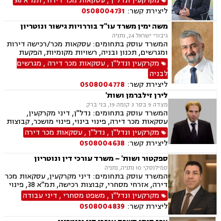
מקרקעין ונדל"ן
,
עסקאות מכר דירה
,
תמ"א 38
ליצירת קשר:
0508004731
משה ימין משרד עו"ד בוררויות גישור ונוטריון
גיבורי ישראל 24, נתניה
המשרד עוסק בתחומים: עסקאות מכר/רכישה דירות
ומגרשים, תכנון ובניה, רשויות מקומיות, הפקעת
קרקעות, פינוי בינוי, תמא 38, ליקויי בניה, עתירות
מקרקעין ונדל"ן
,
עסקאות מכר דירה
,
מגרשים
מנהליות, בג"ץ, ירושות וצוואות, יפוי כח מתמשך,
לבניה
גישורים
ליצירת קשר:
0508004778
לירן זילברמן ושות'
מצדה 9 בסר 3 קומה 19, בני ברק
המשרד עוסק בתחומים: נדל"ן, דיני מקרקעין,
עסקאות מכר דירה, פינוי בינוי, פינוי מושכר, קבוצות
רכישה, תמ"א 38, תכנון ובניה, מגרשים חקלאיים,
מקרקעין ונדל"ן
,
נדל"ן
,
עסקאות מכר דירה
מגרשים לבניה, חוזים ומסחר ובוררים.
ליצירת קשר:
0508004638
ספקטור ושות' – משרד עורכי דין ונוטריון
סמילנסקי 10 נתניה, נתניה
המשרד עוסק בתחומים: דיני מקרקעין, עסקאות מכר
דירה, אזרחי מסחרי, קבוצות רכישה, תמ"א 38, פינוי
בינוי, פינוי מושכר, נדל"ן, מיסוי נדל"ן, ליטיגציה,
מקרקעין ונדל"ן
,
משפט מסחרי
,
דיני עבודה
גישור ובוררויות, דיור מוגן, דיירות מוגנת , דיני
ליצירת קשר:
0508004839
חוזים, דיני עבודה, דיני תאגידים, זכויות נשים
בהריון, ליווי עסקי