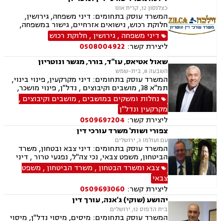
כצלנסון 12, קרית אונו
המשרד עוסק בתחומים: דיני משפחה, גירושין,
חלוקת רכוש, נישואים אזרחיים, גישור במשפחה,
ירושות וצוואות, הסכמי ממון, אפוטרופסות,
דיני משפחה
,
גירושין
,
חלוקת רכוש
משמורת, מזונות, ייפוי כוח מתמשך, דיני עבודה,
ליצירת קשר:
0508004922
דיני מקרקעין, תמ"א 38, מגרשים לבניה , הפקעת
קרקעות, פינוי בינוי, תכנון ובניה, עסקאות מכר דירה,
שאול אטיאס, עו"ד, בורר, מגשר ונוטריון
ליקויי בנייה, מיסוי נדל"ן, נדל"ן, נזיקין, לשון הרע,
השבעה 8, בית-שמש
תאונות דרכים, תאונות עבודה, דיני חברות, ליווי
המשרד עוסק בתחומים: דיני מקרקעין, פינוי בינוי,
עסקי, ליווי מיזמי סטארטאפ, קניין רוחני, רשלנות
תמ"א 38, מושבים וקיבוצים , נדל"ן, פינוי מושכר,
רפואית, רשלנות רפואית - רפואת שיניים, משרד
תכנון ובניה, קבוצות רכישה, עסקאות מכר דירה,
נחלות ומשקים במושבים
,
מושבים וקיבוצים
,
הביטחון, נכי צה"ל, משפט צבאי
גישור ובוררויות, אזרחי מסחרי, ייפוי כוח מתמשך,
מקרקעין ונדל"ן
נוטריון
ליצירת קשר:
0509697204
צפורי ושות' משרד עורכי דין
עם ועולמו 3, ירושלים
המשרד עוסק בתחומים: דיני צבא ובטחון, משרד
הביטחון, משפט צבאי, נכי צה"ל, נפגעי טרור , דיני
ביטוח, ביטוח לאומי, דיני מקרקעין, עסקאות מכר
צבא ומשרד הבטחון
,
משרד הביטחון
,
משפט
דירה, תמ"א 38, ייפוי כח מתמשך
צבאי
ליצירת קשר:
0509693060
יהושע (שוקי) ג'אנה, עורך דין
בית הדפוס 12, ירושלים
המשרד עוסק בתחומים: מיסים, מיסוי נדל"ן, מיסוי