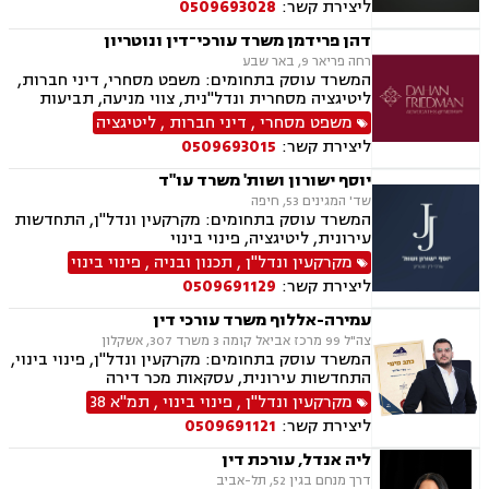
ליצירת קשר:
0509693028
דהן פרידמן משרד עורכי־דין ונוטריון
רחה פריאר 9, באר שבע
המשרד עוסק בתחומים: משפט מסחרי, דיני חברות,
ליטיגציה מסחרית ונדל"נית, צווי מניעה, תביעות
ייצוגיות, דיני ספורט, לשון הרע, תמ"א 38, עסקאות
משפט מסחרי
,
דיני חברות
,
ליטיגציה
מקרקעין, דיני חוזים, ייפוי כוח מתמשך, ירושות
ליצירת קשר:
0509693015
וצוואות, מסחר בינלאומי, משפט אזרחי, סכסוכי
שכנים, דיני עבודה, הסכמי ממון, מיסוי עירוני, מיסוי
יוסף ישורון ושות' משרד עו"ד
נדל"ן, ארנונה, היטל פיתוח, היטל השבחה, נוטריון.
שד' המגינים 53, חיפה
המשרד עוסק בתחומים: מקרקעין ונדל"ן, התחדשות
עירונית, ליטיגציה, פינוי בינוי
מקרקעין ונדל"ן
,
תכנון ובניה
,
פינוי בינוי
ליצירת קשר:
0509691129
עמירה-אללוף משרד עורכי דין
צה"ל 99 מרכז אביאל קומה 3 משרד 307, אשקלון
המשרד עוסק בתחומים: מקרקעין ונדל"ן, פינוי בינוי,
התחדשות עירונית, עסקאות מכר דירה
מקרקעין ונדל"ן
,
פינוי בינוי
,
תמ"א 38
ליצירת קשר:
0509691121
ליה אנדל, עורכת דין
דרך מנחם בגין 52, תל-אביב