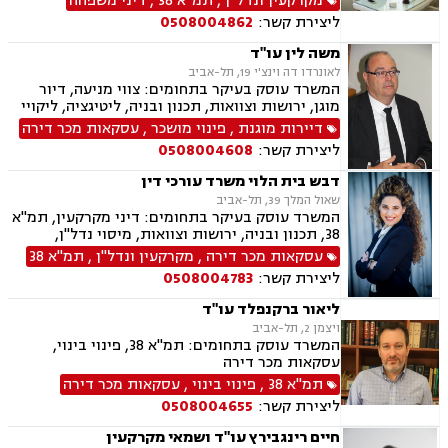
מקרקעין ונדל"ן
,
תמ"א 38
,
דיני משפחה
ליטיגציה, גישור במשפחה, ירושות וצוואות, משמורת,
ליצירת קשר:
0508004862
משפט אזרחי , סדר דין אזרחי וראיות, עסקאות מכר
דירה, ערבויות ושטרות , פינוי מושכר, תאונות
משה לין עו"ד
עבודה, תביעות יצוגיות, אבהות , אפוטרופסות,
לאונרדו דה וינצ'י 19, תל-אביב
גירושין, גישור ובוררויות, דיני עבודה, חלוקת רכוש.
המשרד עוסק בעיקר בתחומים: צווי מניעה, דיור
מוגן, ירושות וצוואות, תכנון ובניה, ליטיגציה, ליקויי
בנייה, מושבים וקיבוצים, עסקאות מכר דירה, פינוי
דיירות מוגנת
,
פינוי מושכר
,
עסקאות מכר דירה
בינוי, קבוצות רכישה, תמ"א 38, דיירות מוגנת, איכות
ליצירת קשר:
0508004608
הסביבה, אפוטרופסות, היטל השבחה, פינוי מושכר,
צווי הריסה, רישוי עסקים, תביעות ירידת ערך, ייפוי
דבש בית הלוי משרד עורכי דין
כוח מתמשך, תביעות לפיצוי לפי חוק המטרו
שאול המלך 39, תל-אביב
המשרד עוסק בעיקר בתחומים: דיני מקרקעין, תמ"א
38, תכנון ובניה, ירושות וצוואות, מיסוי נדל"ן,
עסקאות מכר דירה, פינוי בינוי, קבוצות רכישה,
עסקאות מכר דירה
,
מקרקעין ונדל"ן
,
תמ"א 38
רשויות מקומיות.
ליצירת קשר:
0508004783
ליאור ברקנפלד עו"ד
ויצמן 2, תל-אביב
המשרד עוסק בתחומים: תמ"א 38, פינוי בינוי,
עסקאות מכר דירה
תמ"א 38
,
פינוי בינוי
,
עסקאות מכר דירה
ליצירת קשר:
0508004655
חיים רינגבירץ עו"ד ושמאי מקרקעין