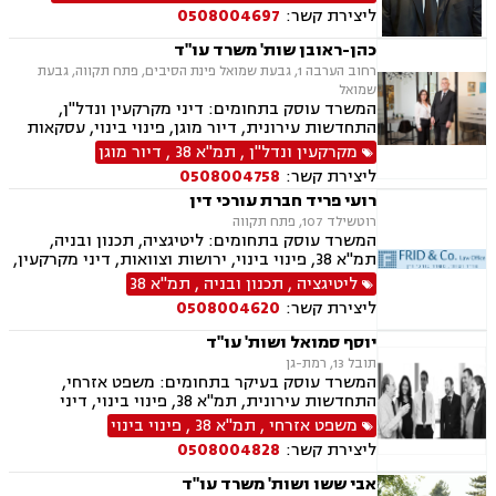
ליצירת קשר:
0508004697
כהן-ראובן שות' משרד עו"ד
רחוב הערבה 1, גבעת שמואל פינת הסיבים, פתח תקווה, גבעת
שמואל
המשרד עוסק בתחומים: דיני מקרקעין ונדל"ן,
התחדשות עירונית, דיור מוגן, פינוי בינוי, עסקאות
מכר דירה, פינוי מושכר, מגרשים לבניה, מיסוי
מקרקעין ונדל"ן
,
תמ"א 38
,
דיור מוגן
מקרקעין, דיני חוזים, דיני משפחה, ירושות וצוואות,
ליצירת קשר:
0508004758
הסכמי ממון, עסקאות מתנה, ייפוי כוח מתמשך.
רועי פריד חברת עורכי דין
רוטשילד 107, פתח תקווה
המשרד עוסק בתחומים: ליטיגציה, תכנון ובניה,
תמ"א 38, פינוי בינוי, ירושות וצוואות, דיני מקרקעין,
נדל"ן, קבוצות רכישה, עסקאות מכר דירה.
ליטיגציה
,
תכנון ובניה
,
תמ"א 38
ליצירת קשר:
0508004620
יוסף סמואל ושות' עו"ד
תובל 13, רמת-גן
המשרד עוסק בעיקר בתחומים: משפט אזרחי,
התחדשות עירונית, תמ"א 38, פינוי בינוי, דיני
מקרקעין, מיסים, גילוי מרצון, דיני תאגידים, הפקעת
משפט אזרחי
,
תמ"א 38
,
פינוי בינוי
קרקעות, תכנון ובניה, דיור מוגן, ירושות וצוואות,
ליצירת קשר:
0508004828
חוקתי ומנהלי, ליווי עסקי, ליטיגציה, ליקויי בנייה,
לשון הרע, מיסוי נדל"ן, מיסוי עירוני, מיסוי פלילי,
אבי ששו ושות' משרד עו"ד
מסחר בינלאומי, נוטריון, דיני התיישנות, זכויות