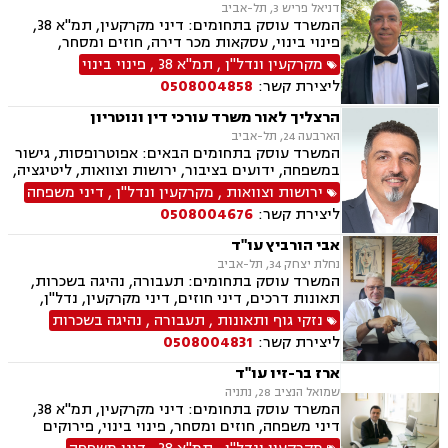
דניאל פריש 3, תל-אביב
יוצרים, נדל"ן, סדר דין אזרחי וראיות, עבירות מס
המשרד עוסק בתחומים: דיני מקרקעין, תמ"א 38,
כלכליות, עסקאות מכר דירה, ערבויות ושטרות, פינוי
פינוי בינוי, עסקאות מכר דירה, חוזים ומסחר,
מושכר, קבוצות רכישה, רישוי עסקים, עריכת ייפוי
נוטריון, נדל"ן.
מקרקעין ונדל"ן
,
תמ"א 38
,
פינוי בינוי
כוח מתמשך
ליצירת קשר:
0508004858
הרצליך לאור משרד עורכי דין ונוטריון
הארבעה 24, תל-אביב
המשרד עוסק בתחומים הבאים: אפוטרופסות, גישור
במשפחה, ידועים בציבור, ירושות וצוואות, ליטיגציה,
ליקויי בנייה, מיסוי נדל"ן, עסקאות מכר דירה,
ירושות וצוואות
,
מקרקעין ונדל"ן
,
דיני משפחה
קבוצות רכישה, תכנון ובניה, דיני חוזים ומסחר, דיני
ליצירת קשר:
0508004676
מקרקעין, דיני משפחה, אבהות , גירושין, דיור מוגן,
הורות חד מינית, מגרשים חקלאיים, מזונות,
אבי הורביץ עו"ד
משמורת, נדל"ן, פינוי בינוי, פינוי מושכר, תמ"א 38,
נחלת יצחק 34, תל-אביב
קבוצות רכישה, הוצאה לפועל.
המשרד עוסק בתחומים: תעבורה, נהיגה בשכרות,
תאונות דרכים, דיני חוזים, דיני מקרקעין, נדל"ן,
עסקאות מכר דירה, ליקויי בנייה, ירושות וצוואות,
נזקי גוף ותאונות
,
תעבורה
,
נהיגה בשכרות
דיור מוגן, נזיקין, דיני תאגידים, זכויות אדם, לשון
ליצירת קשר:
0508004831
הרע, קבוצות רכישה, רישוי עסקים, תמ"א 38, תכנון
ובניה
ארז בר-זיו עו"ד
שמואל הנציב 28, נתניה
המשרד עוסק בתחומים: דיני מקרקעין, תמ"א 38,
דיני משפחה, חוזים ומסחר, פינוי בינוי, פירוקים
והקפאות הליכים, תכנון ובניה, מזונות, לשון הרע,