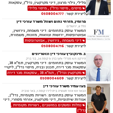
פלילי, גילוי מרצון, דיני מקרקעין, נדל"ן, עסקאות
מכר דירה, פינוי בינוי, קבוצות רכישה, תמ"א 38
מיסים
,
מיסוי נדל"ן
,
מיסוי פלילי
ליצירת קשר:
0508004777
פרומין, מזרחי נחום ושות' משרד עורכי דין
הלל 8, ירושלים
המשרד עוסק בתחומים: דיני משפחה, גירושין,
אפוטרופסות, ירושות וצוואות, מזונות, משמורת,
ייפוי כוח מתמשך, ידועים בציבור, חלוקת רכוש,
דיני משפחה
,
גירושין
,
אפוטרופסות
הורות חד מינית, הסכמי ממון, דיני מקרקעין,
ליצירת קשר:
0508004716
עסקאות מכר דירה, נדל"ן, ליקויי בנייה, פינוי בינוי,
פינוי מושכר, תמ"א 38, דיירות מוגנת , בנקים,
ב. מינקוביץ עורכי דין ונוטריונים
ערבויות ושטרות , פירוקים והקפאות הליכים, צווי
הירקון 5/א מגדלי lyfe בנין b קומה 24, בני ברק
מניעה, ליווי עסקי, דיני חוזים, חדלות פירעון, פשיטת
המשרד עוסק בתחומים: דיני מקרקעין, תמ"א 38,
רגל, הוצאה לפועל, גביית חובות, דיני חברות,
עסקאות מכר דירה, תכנון ובניה, מיסוי נדל"ן, ליקויי
תביעות ייצוגיות, דיני עבודה
בנייה, דיני חוזים, דיני חברות, לשון הרע, ליטיגציה,
מקרקעין ונדל"ן
,
תמ"א 38
,
עסקאות מכר דירה
נוטריון, ייפוי כוח מתמשך, ירושות וצוואות, פינוי
ליצירת קשר:
0508004609
בינוי, מגרשים לבניה , הסכמי ממון, נזקי רכוש
בעז עמיר משרד עורכי דין
הבאר 101 אזור תעשיה בית לירז קומה 1, באר טוביה
המשרד עוסק בתחומים: רשויות מקומיות, נדל"ן,
אגודות שיתופיות, דיני מקרקעין, אזרחי מסחרי, דיני
בוררות, עובדים זרים, דיני תאגידים, גישור
נחלות ומשקים במושבים
,
רשויות מקומיות
,
ובוררויות, מיסוי נדל"ן, תמ"א 38, תכנון ובניה, נחלות
נדל"ן
ומשקים במושבים, הפקעת קרקעות, מושבים