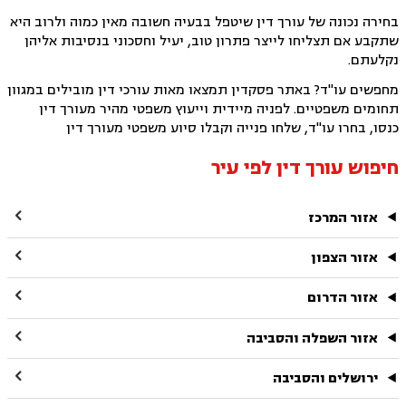
בחירה נכונה של עורך דין שיטפל בבעיה חשובה מאין כמוה ולרוב היא
שתקבע אם תצליחו לייצר פתרון טוב, יעיל וחסכוני בנסיבות אליהן
נקלעתם.
מחפשים עו"ד? באתר פסקדין תמצאו מאות עורכי דין מובילים במגוון
תחומים משפטיים. לפניה מיידית וייעוץ משפטי מהיר מעורך דין
כנסו, בחרו עו"ד, שלחו פנייה וקבלו סיוע משפטי מעורך דין
חיפוש עורך דין לפי עיר

אזור המרכז

אזור הצפון

אזור הדרום

אזור השפלה והסביבה

ירושלים והסביבה