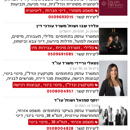
ליטיגציה מסחרית ונדל"נית, צווי מניעה, תביעות
ייצוגיות, דיני ספורט, לשון הרע, תמ"א 38, עסקאות
משפט מסחרי
,
דיני חברות
,
ליטיגציה
מקרקעין, דיני חוזים, ייפוי כוח מתמשך, ירושות
ליצירת קשר:
0509693015
וצוואות, מסחר בינלאומי, משפט אזרחי, סכסוכי
שכנים, דיני עבודה, הסכמי ממון, מיסוי עירוני, מיסוי
אלדר שבו ושות' משרד עורכי דין
נדל"ן, ארנונה, היטל פיתוח, היטל השבחה, נוטריון.
האומן 25, תלפיות, ירושלים
המשרד עוסק בתחומים: פלילי, תעבורה, מיסים,
הוצאה לפועל, חדלות פירעון, דיני צבא וביטחון,
ליטיגציה אזרחית
פלילי
,
הטרדה מינית
,
עבירות מין
ליצירת קשר:
0509691085
נטאלי גריידי משרד עו"ד
בית אל 16, תל-אביב
המשרד עוסק בתחומים: מקרקעין ונדל"ן, פינוי בינוי,
קבוצות רכישה, עסקאות מכר דירה, מגרשים לבניה,
רשות מקרקעי ישראל, בתים משותפים, נדל"ן
מקרקעין ונדל"ן
,
פינוי בינוי
,
קבוצות רכישה
ביהודה ושומרון, מיסוי נדל"ן, היטל השבחה, מיסוי
ליצירת קשר:
0508004957
עירוני, ירושות וצוואות, ייפוי כוח מתמשך
יוסף סמואל ושות' עו"ד
תובל 13, רמת-גן
המשרד עוסק בעיקר בתחומים: משפט אזרחי,
התחדשות עירונית, תמ"א 38, פינוי בינוי, דיני
מקרקעין, מיסים, גילוי מרצון, דיני תאגידים, הפקעת
משפט אזרחי
,
תמ"א 38
,
פינוי בינוי
קרקעות, תכנון ובניה, דיור מוגן, ירושות וצוואות,
ליצירת קשר:
0508004828