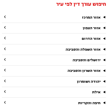
חיפוש עורך דין לפי עיר

אזור המרכז

אזור הצפון

אזור הדרום

אזור השפלה והסביבה

ירושלים והסביבה

אזור השרון והסביבה

יהודה ושומרון

אילת

חיפה והקריות