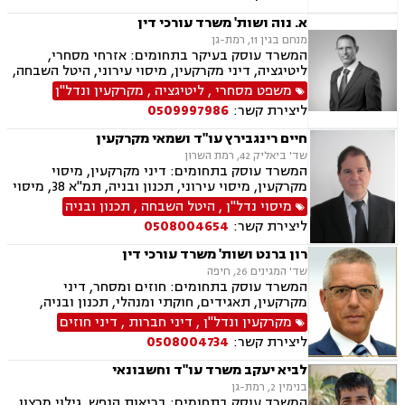
חוקתי ומנהלי, ליווי עסקי, ליטיגציה, ליקויי בנייה,
לשון הרע, מיסוי נדל"ן, מיסוי עירוני, מיסוי פלילי,
א. נוה ושות' משרד עורכי דין
מסחר בינלאומי, נוטריון, דיני התיישנות, זכויות
מנחם בגין 11, רמת-גן
יוצרים, נדל"ן, סדר דין אזרחי וראיות, עבירות מס
המשרד עוסק בעיקר בתחומים: אזרחי מסחרי,
כלכליות, עסקאות מכר דירה, ערבויות ושטרות, פינוי
ליטיגציה, דיני מקרקעין, מיסוי עירוני, היטל השבחה,
מושכר, קבוצות רכישה, רישוי עסקים, עריכת ייפוי
דיני חברות, ליווי עסקי, עסקאות מכר דירה, צווי
משפט מסחרי
,
ליטיגציה
,
מקרקעין ונדל"ן
כוח מתמשך
הריסה
ליצירת קשר:
0509997986
חיים רינגבירץ עו"ד ושמאי מקרקעין
שד' ביאליק 42, רמת השרון
המשרד עוסק בתחומים: דיני מקרקעין, מיסוי
מקרקעין, מיסוי עירוני, תכנון ובניה, תמ"א 38, מיסוי
נדל"ן, נדל"ן.
מיסוי נדל"ן
,
היטל השבחה
,
תכנון ובניה
ליצירת קשר:
0508004654
רון ברנט ושות' משרד עורכי דין
שד' המגינים 26, חיפה
המשרד עוסק בתחומים: חוזים ומסחר, דיני
מקרקעין, תאגידים, חוקתי ומנהלי, תכנון ובניה,
תמ"א 38, מיסוי עירוני.
מקרקעין ונדל"ן
,
דיני חברות
,
דיני חוזים
ליצירת קשר:
0508004734
לביא יעקב משרד עו"ד וחשבונאי
בנימין 2, רמת-גן
המשרד עוסק בתחומים: בריאות הנפש, גילוי מרצון,