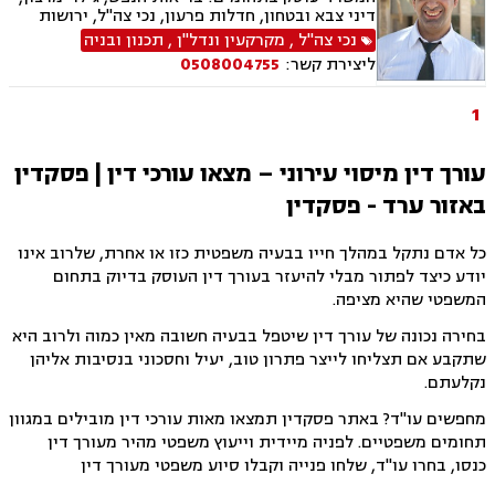
דיני צבא ובטחון, חדלות פרעון, נכי צה"ל, ירושות
וצוואות, רשויות מקומיות, לשון הרע, משרד הביטחון,
נכי צה"ל
,
מקרקעין ונדל"ן
,
תכנון ובניה
דיני עבודה, דיני ביטוח מיסים, דיני חוזים, חוקתי
ליצירת קשר:
0508004755
ומנהלי, דיני מקרקעין, עסקאות מכר דירה
1
עורך דין מיסוי עירוני – מצאו עורכי דין | פסקדין
באזור ערד - פסקדין
כל אדם נתקל במהלך חייו בבעיה משפטית כזו או אחרת, שלרוב אינו
יודע כיצד לפתור מבלי להיעזר בעורך דין העוסק בדיוק בתחום
המשפטי שהיא מציפה.
בחירה נכונה של עורך דין שיטפל בבעיה חשובה מאין כמוה ולרוב היא
שתקבע אם תצליחו לייצר פתרון טוב, יעיל וחסכוני בנסיבות אליהן
נקלעתם.
מחפשים עו"ד? באתר פסקדין תמצאו מאות עורכי דין מובילים במגוון
תחומים משפטיים. לפניה מיידית וייעוץ משפטי מהיר מעורך דין
כנסו, בחרו עו"ד, שלחו פנייה וקבלו סיוע משפטי מעורך דין