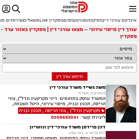


ﱐ
אינדקס עורכי דין
פסיקה
המגזין
טפסים
פסקדין Live
משאלים
שירותים מש
עורך דין מיסוי עירוני – מצאו עורכי דין | פסקדין באזור ערד -
פסקדין
חיפוש עורך דין
משה גשייד משרד עורכי דין
הבנאים 9, אשדוד
המשרד עוסק בתחומים: דיני מקרקעין ונדל"ן, צווי
הריסה, תכנון ובניה, מיסוי עירוני, היטל השבחה,
היטל פיתוח, ארנונה, רשויות מקומיות, רישוי עסקים
מקרקעין ונדל"ן
,
צווי הריסה
,
תכנון ובניה
ליצירת קשר:
0509693041
דהן פרידמן משרד עורכי־דין ונוטריון
רחה פריאר 9, באר שבע
המשרד עוסק בתחומים: משפט מסחרי, דיני חברות,