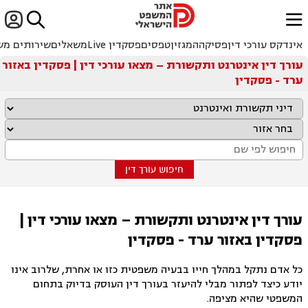


ﱐ
אינדקס עורכי דין
פסיקה
המגזין
טפסים
פסקדין Live
משאלים
שירותים מש
עורך דין אינטרנט ותקשורת – מצאו עורכי דין | פסקדין באזור
ערד - פסקדין
חיפוש עורך דין
עורך דין אינטרנט ותקשורת – מצאו עורכי דין |
פסקדין באזור ערד - פסקדין
כל אדם נתקל במהלך חייו בבעיה משפטית כזו או אחרת, שלרוב אינו
יודע כיצד לפתור מבלי להיעזר בעורך דין העוסק בדיוק בתחום
המשפטי שהיא מציפה.