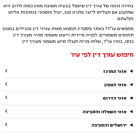
בחירה נכונה של עורך דין שיטפל בבעיה חשובה מאין כמוה ולרוב היא
שתקבע אם תצליחו לייצר פתרון טוב, יעיל וחסכוני בנסיבות אליהן
נקלעתם.
מחפשים עו"ד? באתר פסקדין תמצאו מאות עורכי דין מובילים במגוון
תחומים משפטיים. לפניה מיידית וייעוץ משפטי מהיר מעורך דין
כנסו, בחרו עו"ד, שלחו פנייה וקבלו סיוע משפטי מעורך דין
חיפוש עורך דין לפי עיר

אזור המרכז

אזור הצפון

אזור הדרום

אזור השפלה והסביבה

ירושלים והסביבה