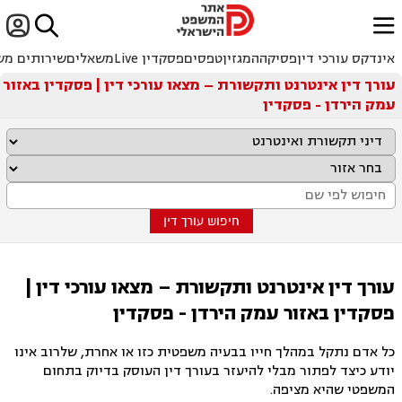


ﱐ
אינדקס עורכי דין
פסיקה
המגזין
טפסים
פסקדין Live
משאלים
שירותים מש
עורך דין אינטרנט ותקשורת – מצאו עורכי דין | פסקדין באזור
עמק הירדן - פסקדין
חיפוש עורך דין
עורך דין אינטרנט ותקשורת – מצאו עורכי דין |
פסקדין באזור עמק הירדן - פסקדין
כל אדם נתקל במהלך חייו בבעיה משפטית כזו או אחרת, שלרוב אינו
יודע כיצד לפתור מבלי להיעזר בעורך דין העוסק בדיוק בתחום
המשפטי שהיא מציפה.