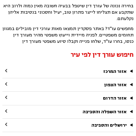
בחירה נכונה של עורך דין שיטפל בבעיה חשובה מאין כמוה ולרוב היא
שתקבע אם תצליחו לייצר פתרון טוב, יעיל וחסכוני בנסיבות אליהן
נקלעתם.
מחפשים עו"ד? באתר פסקדין תמצאו מאות עורכי דין מובילים במגוון
תחומים משפטיים. לפניה מיידית וייעוץ משפטי מהיר מעורך דין
כנסו, בחרו עו"ד, שלחו פנייה וקבלו סיוע משפטי מעורך דין
חיפוש עורך דין לפי עיר

אזור המרכז

אזור הצפון

אזור הדרום

אזור השפלה והסביבה

ירושלים והסביבה