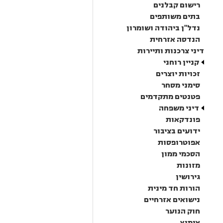
רישום קבלנים
בתים משותפים
נדל"ן ביהודה ושומרון
הנדסה אזרחית
דיני צרכנות ותיירות
קניין רוחני
זכויות יוצרים
סימני מסחר
פטנטים מתקדמים
דיני משפחה
פונדקאות
ידועים בציבור
אפוטרופסות
הסכמי ממון
מזונות
גירושין
הורות חד מינית
נישואים אזרחיים
חוק הנוער
אימוץ