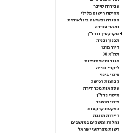
עבירות סייבר
מחיקת רישום פלילי
הסגרה ופשיעה בינלאומית
נפגעי עבירה
מקרקעין ונדל"ן
תכנון ובניה
דיור מוגן
תמ"א 38
אגודות שיתופיות
ליקויי בנייה
פינוי בינוי
קבוצות רכישה
עסקאות מכר דירה
מיסוי נדל"ן
פינוי מושכר
הפקעת קרקעות
דיירות מוגנת
נחלות ומשקים במושבים
רשות מקרקעי ישראל