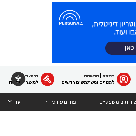

כניסה
|
הרשמה
רכישת מנוי
ﱐ

למנויים ומשתמשים חדשים
למאגר הפסיקה

ירותים משפטיים
פורום עורכי דין
עוד