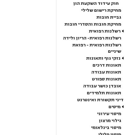
חוק עידוד השקעת הון
מחיקת רישום שלילי
גביית חובות
מחיקת חובות והסדרי חובות
רשלנות רפואית
רשלנות רפואית- הריון ולידה
רשלנות רפואית - רפואת
שיניים
נזקי גוף ותאונות
תאונות דרכים
תאונות עבודה
תאונות ספורט
אובדן כושר עבודה
תאונות תלמידים
דיני תקשורת ואינטרנט
מיסים
מיסוי עירוני
גילוי מרצון
מיסוי בינלאומי
מיסוי פלילי