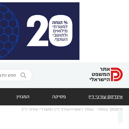

אינדקס עורכי דין
פסיקה
המגזין
מיקומך באתר:
עמוד ראשי
עורך דין ומשרדי עורכי דין