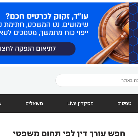
טפסים
פסקדין Live
משאלים
ש
חפש עורך דין לפי תחום משפטי