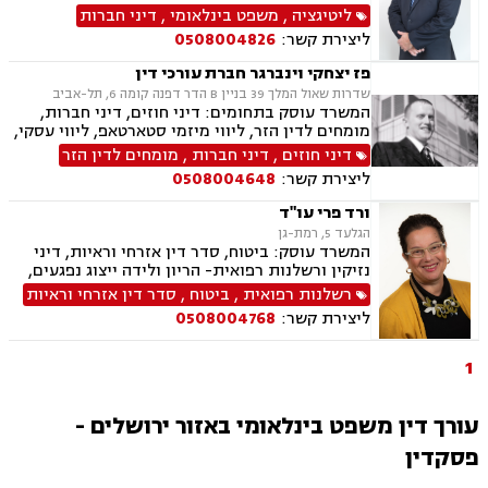
אזרחי מסחרי
ליטיגציה
,
משפט בינלאומי
,
דיני חברות
ליצירת קשר:
0508004826
פז יצחקי וינברגר חברת עורכי דין
שדרות שאול המלך 39 בניין B הדר דפנה קומה 6, תל-אביב
המשרד עוסק בתחומים: דיני חוזים, דיני חברות,
מומחים לדין הזר, ליווי מיזמי סטארטאפ, ליווי עסקי,
השקעות בחו"ל, מיזוגים ורכישות, ליטיגציה, משפט
דיני חוזים
,
דיני חברות
,
מומחים לדין הזר
בינלאומי
ליצירת קשר:
0508004648
ורד פרי עו"ד
הגלעד 5, רמת-גן
המשרד עוסק: ביטוח, סדר דין אזרחי וראיות, דיני
נזיקין ורשלנות רפואית- הריון ולידה ייצוג נפגעים,
תאונות דרכים, אובדן כושר עבודה, ביטוח חיים,
רשלנות רפואית
,
ביטוח
,
סדר דין אזרחי וראיות
תאונות עבודה ואחריות מקצועית.
ליצירת קשר:
0508004768
1
עורך דין משפט בינלאומי באזור ירושלים -
פסקדין