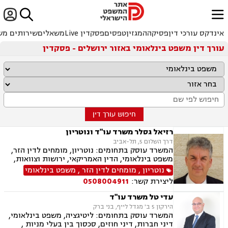


ﱐ
אינדקס עורכי דין
פסיקה
המגזין
טפסים
פסקדין Live
משאלים
שירותים מש
עורך דין משפט בינלאומי באזור ירושלים - פסקדין
חיפוש עורך דין
רזיאל גסלר משרד עו"ד ונוטריון
דרך השלום 5, תל-אביב
המשרד עוסק בתחומים: נוטריון, מומחים לדין הזר,
משפט בינלאומי, הדין האמריקאי, ירושות וצוואות,
ברירת דין
נוטריון
,
מומחים לדין הזר
,
משפט בינלאומי
ליצירת קשר:
0508004911
עדי טל משרד עו"ד
הירקון 5 ב' מגדל לייף, בני ברק
המשרד עוסק בתחומים: ליטיגציה, משפט בינלאומי,
דיני חברות, דיני חוזים, סכסוך בין בעלי מניות ,