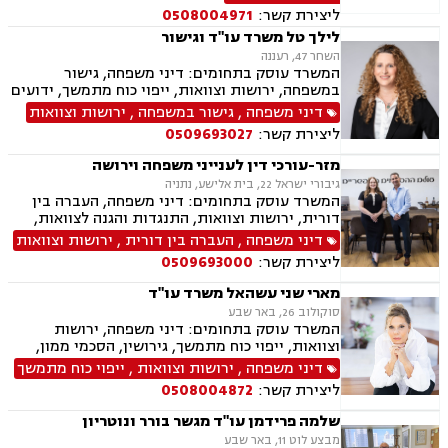
מקומיות, אגודות שיתופיות, גישור ובוררות, דיני
ליצירת קשר:
0508004971
חוזים.
לילך טל משרד עו"ד וגישור
השחר 47, רעננה
המשרד עוסק בתחומים: דיני משפחה, גישור
במשפחה, ירושות וצוואות, ייפוי כוח מתמשך, ידועים
בציבור, אפוטרופסות, הסכמי ממון, מזונות, משמורת,
דיני משפחה
,
גישור במשפחה
,
ירושות וצוואות
גירושין, הורות חד מינית, נישואים אזרחיים, ידועים
ליצירת קשר:
0509693027
בציבור, חלוקת רכוש, מעמד אישי, תיאום הורי, זמני
שהות, עסקאות מתנה, גישור ובוררויות, גישור עסקי,
מזר-עורכי דין לענייני משפחה וירושה
דיני חברות, סכסוך בין בעלי מניות, דיני צרכנות
גיבורי ישראל 22, בית אלישע, נתניה
ותיירות, משפט אזרחי, סכסוך שכנים.
המשרד עוסק בתחומים: דיני משפחה, העברה בין
דורית, ירושות וצוואות, התנגדות והגנה לצוואות,
ייפוי כוח מתמשך, הסכמי ממון, גישור במשפחה,
דיני משפחה
,
העברה בין דורית
,
ירושות וצוואות
ידועים בציבור, אפוטרופסות, אבהות, מזונות,
ליצירת קשר:
0509693000
משמורת, גירושין, הורות חד מינית, חוק הנוער,
חלוקת רכוש, זמני שהות, ניכור הורי, גישור
מארי שני עשהאל משרד עו"ד
ובוררויות.
סוקולוב 26, באר שבע
המשרד עוסק בתחומים: דיני משפחה, ירושות
וצוואות, ייפוי כוח מתמשך, גירושין, הסכמי ממון,
נישואים אזרחיים, מעמד אישי, אפוטרופסות, מזונות,
דיני משפחה
,
ירושות וצוואות
,
ייפוי כוח מתמשך
התנגדויות לצוואות, הסכמים, בוררות
ליצירת קשר:
0508004872
שלמה פרידמן עו"ד מגשר בורר ונוטריון
מבצע לוט 11, באר שבע