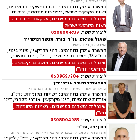
כנפי נשרים 19, רמת-גן
המשרד עוסק בתחומים: נחלות ומשקים במושבים,
רשות מקרקעי ישראל, ייפוי כוח מתמשך, ירושות
וצוואות, אזרחי מסחרי, עסקאות מכר דירה, גישור,
נחלות ומשקים במושבים
,
עסקאות מכר דירה
,
גישור במשפחה, אגודות שיתופיות, העברה בין דורית
רשות מקרקעי ישראל
ליצירת קשר:
0508004739
שאול אטיאס, עו"ד, בורר, מגשר ונוטריון
השבעה 8, בית-שמש
המשרד עוסק בתחומים: דיני מקרקעין, פינוי בינוי,
תמ"א 38, מושבים וקיבוצים , נדל"ן, פינוי מושכר,
תכנון ובניה, קבוצות רכישה, עסקאות מכר דירה,
נחלות ומשקים במושבים
,
מושבים וקיבוצים
,
גישור ובוררויות, אזרחי מסחרי, ייפוי כוח מתמשך,
מקרקעין ונדל"ן
נוטריון
ליצירת קשר:
0509697204
בעז עמיר משרד עורכי דין
הבאר 101 אזור תעשיה בית לירז קומה 1, באר טוביה
המשרד עוסק בתחומים: רשויות מקומיות, נדל"ן,
אגודות שיתופיות, דיני מקרקעין, אזרחי מסחרי, דיני
בוררות, עובדים זרים, דיני תאגידים, גישור
נחלות ומשקים במושבים
,
רשויות מקומיות
,
ובוררויות, מיסוי נדל"ן, תמ"א 38, תכנון ובניה, נחלות
נדל"ן
ומשקים במושבים, הפקעת קרקעות, מושבים
ליצירת קשר:
0508004983
וקיבוצים , עסקאות מכר דירה, דיור מוגן, רשות
מקרקעי ישראל, צווי הריסה, ירושות וצוואות, הסכמי
רונן יפה, עו"ד
ממון
תוצרת הארץ 3 מגדלי ב.ס.ר סיטי בניין Y קומה 21, פתח תקווה
המשרד עוסק בתחומים: דיני מקרקעין, נדל"ן, ליקויי