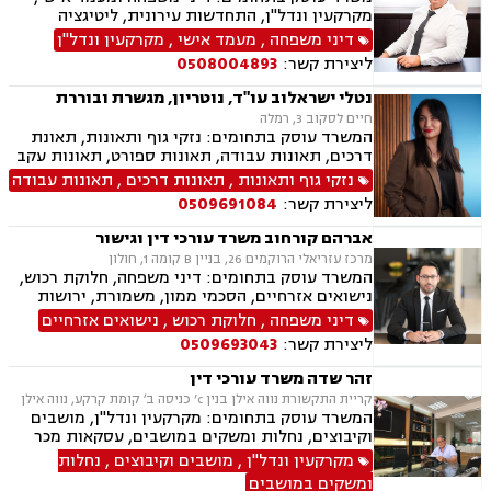
מקרקעין ונדל"ן, התחדשות עירונית, ליטיגציה
אזרחית-מסחרית, סכסוכים חוזיים, סכסוכים כספיים,
דיני משפחה
,
מעמד אישי
,
מקרקעין ונדל"ן
דיני חברות, ירושות וצוואות, ייפוי כוח מתמשך,
ליצירת קשר:
0508004893
גישור.
נטלי ישראלוב עו"ד, נוטריון, מגשרת ובוררת
חיים לסקוב 3, רמלה
המשרד עוסק בתחומים: נזקי גוף ותאונות, תאונת
דרכים, תאונות עבודה, תאונות ספורט, תאונות עקב
רשלנות, תאונות תלמידים, ביטוח לאומי, גישור,
נזקי גוף ותאונות
,
תאונות דרכים
,
תאונות עבודה
רשלנות רפואית הריון ולידה, ירושות וצוואות, ייפוי
ליצירת קשר:
0509691084
כוח מתמשך, ביטוח סיעודי, נפגעי עבירה, בריאות
הנפש,
אברהם קורחוב משרד עורכי דין וגישור
מרכז עזריאלי הרוקמים 26, בניין B קומה 1, חולון
המשרד עוסק בתחומים: דיני משפחה, חלוקת רכוש,
נישואים אזרחיים, הסכמי ממון, משמורת, ירושות
וצוואות, גירושין, זמני שהות, מזונות, ידועים בציבור,
דיני משפחה
,
חלוקת רכוש
,
נישואים אזרחיים
גישור ובוררות, גישור במשפחה, תיאום הורי, ניכור
ליצירת קשר:
0509693043
הורי, כתובה, אבהות, מעמד אישי, עסקאות מתנה.
זהר שדה משרד עורכי דין
קריית התקשורת נווה אילן בנין c’ כניסה ב׳ קומת קרקע, נווה אילן
המשרד עוסק בתחומים: מקרקעין ונדל"ן, מושבים
וקיבוצים, נחלות ומשקים במושבים, עסקאות מכר
דירה, מיסוי נדל"ן, ייפוי כוח מתמשך, הסכמי ממון,
מקרקעין ונדל"ן
,
מושבים וקיבוצים
,
נחלות
חלוקת רכוש, עסקאות מתנה, אפוטרופסות, רשויות
ומשקים במושבים