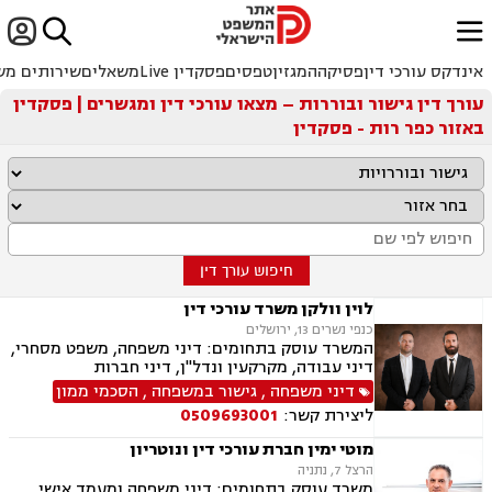


ﱐ
אינדקס עורכי דין
פסיקה
המגזין
טפסים
פסקדין Live
משאלים
שירותים מש
עורך דין גישור ובוררות – מצאו עורכי דין ומגשרים | פסקדין
באזור כפר רות - פסקדין
חיפוש עורך דין
לוין וולקן משרד עורכי דין
כנפי נשרים 13, ירושלים
המשרד עוסק בתחומים: דיני משפחה, משפט מסחרי,
דיני עבודה, מקרקעין ונדל"ן, דיני חברות
דיני משפחה
,
גישור במשפחה
,
הסכמי ממון
ליצירת קשר:
0509693001
מוטי ימין חברת עורכי דין ונוטריון
הרצל 7, נתניה
משרד עוסק בתחומים: דיני משפחה ומעמד אישי,