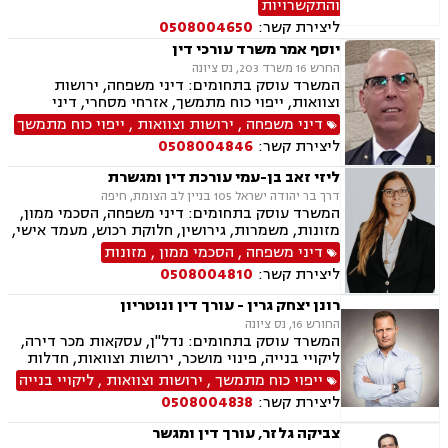
והתקשרויות
ליצירת קשר:
0508004650
יוסף אמר משרד עורכי דין
החרש 16 משרד 203, נס ציונה
המשרד עוסק בתחומים: דיני משפחה, ירושות
וצוואות, ייפוי כוח מתמשך, אזרחי מסחרי, דיני
חברות, דיני חוזים, חוקתי מנהלי, חטיפת ילדים,
דיני משפחה
,
ירושות וצוואות
,
ייפוי כוח מתמשך
סכסוך בין בעלי מניות, תביעות חוב, תיאום הורי,
ליצירת קשר:
0508004846
לשון הרע, בוררות וגישור.
ליזי זאב בן-עמי עורכת דין ומגשרת
דרך בר יהודה ישראל 105 בניין לב הצומת, חיפה
המשרד עוסק בתחומים: דיני משפחה, הסכמי ממון,
מזונות, משמרות, גירושין, חלוקת רכוש, מעמד אישי,
זמני שהות, ירושות וצוואות, מקרקעין ונדל"ן, ליקויי
דיני משפחה
,
הסכמי ממון
,
מזונות
בניה, עסקאות מכר דירה, דיני ספורט, ייצוג שחקנים,
ליצירת קשר:
0508004810
התאחדות קבוצות הכדורגל פיפ"א, גישור, בוררות,
אחריות מקצועית.
רונן יצחק גרין - עורך דין ונוטריון
החורש 16, נס ציונה
המשרד עוסק בתחומים: נדל"ן, עסקאות מכר דירה,
ליקויי בנייה, פינוי מושכר, ירושות וצוואות, חדלות
פירעון, לשון הרע, נוטריון, מיסוי מקרקעין, תמ"א 38,
ייפוי כוח מתמשך
,
ירושות וצוואות
,
ליקויי בנייה
ייפוי כוח מתמשך, דיני עבודה, מגשר ובורר
ליצירת קשר:
0508004838
צביקה גלזר, עורך דין ומגשר