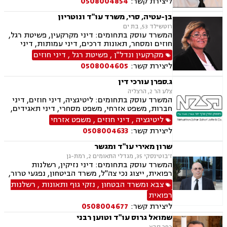
ליצירת קשר:
0508004854
בן-עטיה, סרי, משרד עו"ד ונוטריון
רוטשילד 53, בת ים
המשרד עוסק בתחומים: דיני מקרקעין, פשיטת רגל,
חוזים ומסחר, תאונות דרכים, דיני עמותות, דיני
תאגידים, הסכמי ממון, חדלות פרעון, חוקתי ומנהלי,
מקרקעין ונדל"ן
,
פשיטת רגל
,
דיני חוזים
ידועים בציבור, ירושות וצוואות, ליווי עסקי,
ליצירת קשר:
0508004605
ליטיגציה, ליקויי בנייה, תמ"א 38, היטל השבחה,
חלוקת רכוש, מגרשים לבניה , נדל"ן, נוטריון,
ג.ספרן עורכי דין
עסקאות מכר דירה, פינוי בינוי, פינוי מושכר, פירוקים
צלע הר 2, הרצליה
והקפאות הליכים, צווי הריסה, צווי מניעה, רשויות
המשרד עוסק בתחומים: ליטיגציה, דיני חוזים, דיני
מקומיות, רשות מקרקעי ישראל, תאונות עבודה,
חברות, משפט אזרחי, משפט מסחרי, דיני תאגידים,
תאונות עקב רשלנות, תאונות ספורט, תאונות
מקרקעין ונדל"ן, עסקאות מכר דירה, גישור
ליטיגציה
,
דיני חוזים
,
משפט אזרחי
תלמידים, תכנון ובניה, ייפוי כוח מתשמך, גישור
ובוררויות, ירושות וצוואות
ובוררויות
ליצירת קשר:
0508004633
שרון מאירי עו"ד ומגשר
ז'בוטינסקי 35, מגדלי התאומים 2, רמת-גן
המשרד עוסק בתחומים: דיני נזיקין, רשלנות
רפואית, ייצוג נכי צה"ל, משרד הביטחון, נפגעי טרור,
דיני צבא ובטחון, ליטיגציה, גישור ובוררויות, תאונות
צבא ומשרד הבטחון
,
נזקי גוף ותאונות
,
רשלנות
דרכים, תאונות עבודה.
רפואית
ליצירת קשר:
0508004677
שמואל גרוס עו"ד וטוען רבני