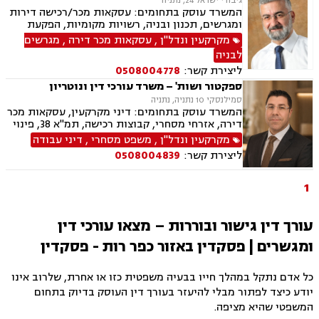
גיבורי ישראל 24, נתניה
המשרד עוסק בתחומים: עסקאות מכר/רכישה דירות
ומגרשים, תכנון ובניה, רשויות מקומיות, הפקעת
קרקעות, פינוי בינוי, תמא 38, ליקויי בניה, עתירות
מקרקעין ונדל"ן
,
עסקאות מכר דירה
,
מגרשים
מנהליות, בג"ץ, ירושות וצוואות, יפוי כח מתמשך,
לבניה
גישורים
ליצירת קשר:
0508004778
ספקטור ושות' – משרד עורכי דין ונוטריון
סמילנסקי 10 נתניה, נתניה
המשרד עוסק בתחומים: דיני מקרקעין, עסקאות מכר
דירה, אזרחי מסחרי, קבוצות רכישה, תמ"א 38, פינוי
בינוי, פינוי מושכר, נדל"ן, מיסוי נדל"ן, ליטיגציה,
מקרקעין ונדל"ן
,
משפט מסחרי
,
דיני עבודה
גישור ובוררויות, דיור מוגן, דיירות מוגנת , דיני
ליצירת קשר:
0508004839
חוזים, דיני עבודה, דיני תאגידים, זכויות נשים
בהריון, ליווי עסקי
1
עורך דין גישור ובוררות – מצאו עורכי דין
ומגשרים | פסקדין באזור כפר רות - פסקדין
כל אדם נתקל במהלך חייו בבעיה משפטית כזו או אחרת, שלרוב אינו
יודע כיצד לפתור מבלי להיעזר בעורך דין העוסק בדיוק בתחום
המשפטי שהיא מציפה.