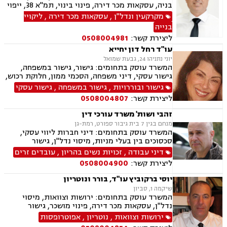
בניה, עסקאות מכר דירה, פינוי בינוי, תמ"א 38, ייפוי
כוח מתמשך, ירושות וצוואות, גישור, הסכמי ממון,
מקרקעין ונדל"ן
,
עסקאות מכר דירה
,
ליקויי
דיני חוזים, דיני תאגידים, אפוטרופסות, ליטיגציה,
בנייה
משרד הפנים, סדר דין אזרחי וראיות, משפט אזרחי
ליצירת קשר:
0508004981
עו"ד רחל דון יחייא
יוני נתניהו 24, גבעת שמואל
המשרד עוסק בתחומים: גישור, גישור במשפחה,
גישור עסקי, דיני משפחה, הסכמי ממון, חלוקת רכוש,
מזונות, ירושות וצוואות, מעמד אישי, דיני חוזים
גישור ובוררויות
,
גישור במשפחה
,
גישור עסקי
ליצירת קשר:
0508004807
זהבי ושות' משרד עורכי דין
מנחם בגין 7 בית גיבור ספורט, רמת-גן
המשרד עוסק בתחומים: דיני חברות ליווי עסקי,
סכסוכים בין בעלי מניות, מיסוי נדל"ן, גישור
ובוררויות, לשון הרע, תביעות ייצוגיות דיני עבודה,
דיני עבודה
,
זכויות נשים בהריון
,
עובדים זרים
זכויות נשים בהריון, עובדים זרים, מקרקעין ונדל"ן,
ליצירת קשר:
0508004900
אגודות שיתופיות, פינוי מושכר, עסקאות מכר דירה,
נחלות ומושבים, רשות מקרקעי ישראל, משפט
יוסי ברקוביץ עו"ד, בורר ונוטריון
מסחרי, מסחר בינלאומי, משפט אזרחי, גישור עסקי
שיקמה 1, סביון
המשרד עוסק בתחומים: ירושות וצוואות, מיסוי
נדל"ן, עסקאות מכר דירה, פינוי מושכר, גישור
במשפחה, בוררות, הסכמי ממון וידועים בציבור.
ירושות וצוואות
,
נוטריון
,
אפוטרופסות