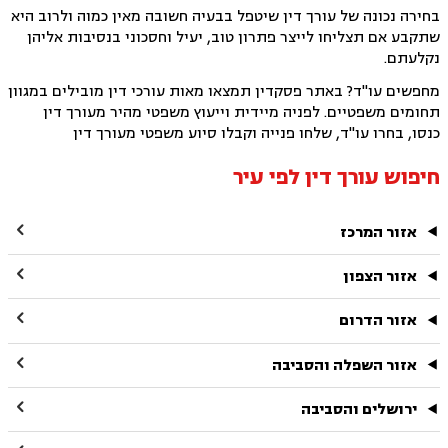
בחירה נכונה של עורך דין שיטפל בבעיה חשובה מאין כמוה ולרוב היא
שתקבע אם תצליחו לייצר פתרון טוב, יעיל וחסכוני בנסיבות אליהן
נקלעתם.
מחפשים עו"ד? באתר פסקדין תמצאו מאות עורכי דין מובילים במגוון
תחומים משפטיים. לפניה מיידית וייעוץ משפטי מהיר מעורך דין
כנסו, בחרו עו"ד, שלחו פנייה וקבלו סיוע משפטי מעורך דין
חיפוש עורך דין לפי עיר

אזור המרכז

אזור הצפון

אזור הדרום

אזור השפלה והסביבה

ירושלים והסביבה