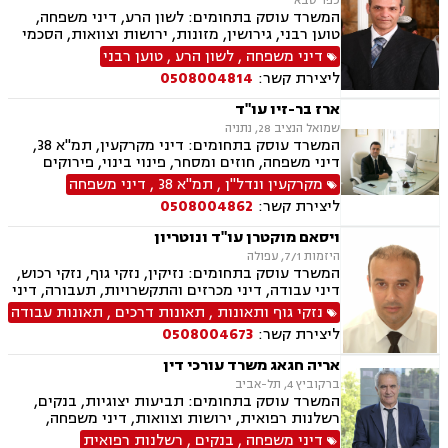
כפר סבא
המשרד עוסק בתחומים: לשון הרע, דיני משפחה,
טוען רבני, גירושין, מזונות, ירושות וצוואות, הסכמי
ממון, אפוטרופסות, פשיטת רגל, הגירה , ידועים
דיני משפחה
,
לשון הרע
,
טוען רבני
בציבור, ליטיגציה, מגשרים, דיני מקרקעין, אבהות ,
ליצירת קשר:
0508004814
עסקאות מכר דירה, גישור במשפחה, גישור
ובוררויות, יפוי כוח מתמשך
ארז בר-זיו עו"ד
שמואל הנציב 28, נתניה
המשרד עוסק בתחומים: דיני מקרקעין, תמ"א 38,
דיני משפחה, חוזים ומסחר, פינוי בינוי, פירוקים
והקפאות הליכים, תכנון ובניה, מזונות, לשון הרע,
מקרקעין ונדל"ן
,
תמ"א 38
,
דיני משפחה
ליטיגציה, גישור במשפחה, ירושות וצוואות, משמורת,
ליצירת קשר:
0508004862
משפט אזרחי , סדר דין אזרחי וראיות, עסקאות מכר
דירה, ערבויות ושטרות , פינוי מושכר, תאונות
ויסאם מוקטרן עו"ד ונוטריון
עבודה, תביעות יצוגיות, אבהות , אפוטרופסות,
היזמות 7/1, עפולה
גירושין, גישור ובוררויות, דיני עבודה, חלוקת רכוש.
המשרד עוסק בתחומים: נזיקין, נזקי גוף, נזקי רכוש,
דיני עבודה, דיני מכרזים והתקשרויות, תעבורה, דיני
חוזים, דיני ביטוח, דיני מקרקעין, רשלנות רפואית,
נזקי גוף ותאונות
,
תאונות דרכים
,
תאונות עבודה
תאונות ספורט, סדר דין אזרחי וראיות, חוקתי
ליצירת קשר:
0508004673
ומנהלי, גישור ובוררויות, ביטוח לאומי, תאונות
דרכים, תאונות עבודה, משרד הביטחון, נכי צה"ל,
אריה חגאג משרד עורכי דין
לשון הרע, צווי מניעה, ירושות וצוואות, נוטריון,
ברקוביץ 4, תל-אביב
רשלנות רפואית- הריון ולידה
המשרד עוסק בתחומים: תביעות יצוגיות, בנקים,
רשלנות רפואית, ירושות וצוואות, דיני משפחה,
ידועים בציבור, דיני מקרקעין, גירושין, דיני תאגידים,
דיני משפחה
,
בנקים
,
רשלנות רפואית