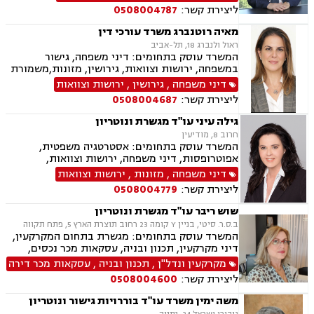
פשיטת רגל
ליצירת קשר:
0508004787
מאיה רוטנברג משרד עורכי דין
ראול ולנברג 18, תל-אביב
המשרד עוסק בתחומים: דיני משפחה, גישור
במשפחה, ירושות וצוואות, גירושין, מזונות,משמורת
ילדים,הסכמי ממון
דיני משפחה
,
גירושין
,
ירושות וצוואות
ליצירת קשר:
0508004687
גילה עיני עו"ד מגשרת ונוטריון
חרוב 8, מודיעין
המשרד עוסק בתחומים: אסטרטגיה משפטית,
אפוטרופסות, דיני משפחה, ירושות וצוואות,
ליטיגציה, פונדקאות, צווי מניעה, גירושין, הגירה ,
דיני משפחה
,
מזונות
,
ירושות וצוואות
הורות חד מינית, הסכמי ממון, ידועים בציבור,
ליצירת קשר:
0508004779
מזונות, משמורת, גישור במשפחה, מגשרים, אבהות ,
גישור ובוררויות, חלוקת רכוש, מעמד אישי, נדל"ן,
שוש ריבר עו"ד מגשרת ונוטריון
עסקאות מכר דירה, דיני מקרקעין, ייפוי כח מתמשך,
ב.ס.ר. סיטי, בניין Y קומה 23 רחוב תוצרת הארץ 5, פתח תקווה
אחריות הורית, הסדרי שהות, נוטריון
המשרד עוסק בתחומים: מגשרת בתחום המקרקעין,
דיני מקרקעין, תכנון ובניה, עסקאות מכר נכסים,
מיסוי נדל"ן, מיסוי עירוני, ייצוג בבתי משפט נושאי
מקרקעין ונדל"ן
,
תכנון ובניה
,
עסקאות מכר דירה
מקרקעין, ליקויי בניה, עבירות על חוקי התכנון
ליצירת קשר:
0508004600
והבניה, ייפוי כוח מתמשך, אפוטרופסות, מגשרת
משפחה מוסמכת
משה ימין משרד עו"ד בוררויות גישור ונוטריון