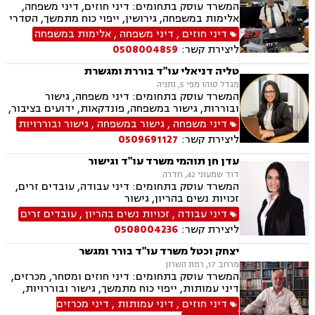
המשרד עוסק בתחומים: דיני חוזים, דיני משפחה,
אלימות במשפחה, גירושין, ייפוי כוח מתמשך, הסדרי
ראיה, מזונות, ירושות וצוואות, הסכמי ממון, גישור
דיני חוזים
,
דיני משפחה
,
אלימות במשפחה
במשפחה, חדלות פירעון, דיני עבודה, זכויות נשים
ליצירת קשר:
0508004859
בהריון, עסקאות מכר דירה
טליה דניאלי עו"ד בוררת ומגשרת
מגדל סוהו מפי 5, נתניה
המשרד עוסק בתחומים: דיני משפחה, גישור
ובוררות, גישור במשפחה, פונדקאות, ידועים בציבור,
אפוטרופסות, הסכמי ממון, אבהות, מזונות, משמורת,
דיני משפחה
,
גישור במשפחה
,
גישור ובוררויות
גירושין, הורות חד מינית, נישואים אזרחיים, אימוץ,
ליצירת קשר:
0509691127
חלוקת רכוש, מעמד אישי, תיאום הורי, חטיפת ילדים,
זמני שהות, אומנה, ניכור הורי, ייפוי כוח מתמשך,
עדן חן תוהמי משרד עו"ד וגישור
ירושות וצוואות, אגודות שיתופיות, - מושבים
דוד שמעוני 42, חדרה
וקיבוצים, הסדרת נחלות, פרצלציות, סכסוכי ירושה,
המשרד עוסק בתחומים: דיני עבודה, עובדים זרים,
הסכמים משפחתיים, ליטיגציה, דיני עמותות.
זכויות נשים בהריון, גישור
דיני עבודה
,
זכויות נשים בהריון
,
עובדים זרים
ליצירת קשר:
0508004236
יצחק וכטל משרד עו"ד בורר ומגשר
מרחב 17, רמת השרון
המשרד עוסק בתחומים: דיני חוזים ומסחר, מכרזים,
דיני עמותות, ייפוי כוח מתמשך, גישור ובוררויות,
סדר דין אזרחי, חוקתי מנהלי, מכרזים והתקשרויות,
דיני חוזים
,
דיני עמותות
,
דיני מכרזים
נוטריון ובורר