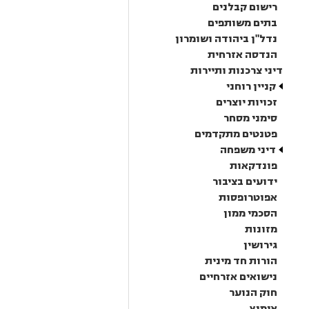
רישום קבלנים
בתים משותפים
נדל"ן ביהודה ושומרון
הנדסה אזרחית
דיני צרכנות ותיירות
קניין רוחני
זכויות יוצרים
סימני מסחר
פטנטים מתקדמים
דיני משפחה
פונדקאות
ידועים בציבור
אפוטרופסות
הסכמי ממון
מזונות
גירושין
הורות חד מינית
נישואים אזרחיים
חוק הנוער
אימוץ