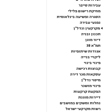
עבירות סייבר
מחיקת רישום פלילי
הסגרה ופשיעה בינלאומית
נפגעי עבירה
מקרקעין ונדל"ן
תכנון ובניה
דיור מוגן
תמ"א 38
אגודות שיתופיות
ליקויי בנייה
פינוי בינוי
קבוצות רכישה
עסקאות מכר דירה
מיסוי נדל"ן
פינוי מושכר
הפקעת קרקעות
דיירות מוגנת
נחלות ומשקים במושבים
רשות מקרקעי ישראל