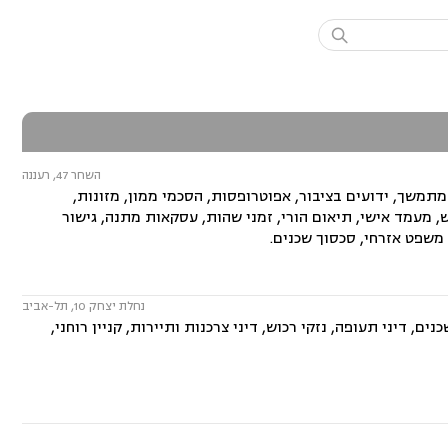

השחר 47, רעננה
מתמשך, ידועים בציבור, אפוטרופסות, הסכמי ממון, מזונות,
ש, מעמד אישי, תיאום הורי, זמני שהות, עסקאות מתנה, גישור
, משפט אזרחי, סכסוך שכנים.
נחלת יצחק 10, תל-אביב
ם, דיני תעופה, נזקי רכוש, דיני צרכנות ותיירות, קניין רוחני,