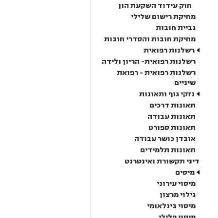
חוק עידוד השקעת הון
מחיקת רישום שלילי
גביית חובות
מחיקת חובות והסדרי חובות
רשלנות רפואית
רשלנות רפואית- הריון ולידה
רשלנות רפואית - רפואת
שיניים
נזקי גוף ותאונות
תאונות דרכים
תאונות עבודה
תאונות ספורט
אובדן כושר עבודה
תאונות תלמידים
דיני תקשורת ואינטרנט
מיסים
מיסוי עירוני
גילוי מרצון
מיסוי בינלאומי
מיסוי פלילי