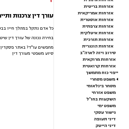
1
אזרחות בריטית
אזרחות אמריקאית
עורך דין צרכנות ותיי
אזרחות אוסטרית
אזרחות צרפתית
כל אדם נתקל במהלך חייו בבע
אזרחות איטלקית
בחירה נכונה של עורך דין שיט
אזרחות תורכית
אזרחות הונגרית
מחפשים עו"ד? באתר פסקדין תמ
סירוב ויזה לארה"ב
סיוע משפטי מעורך דין
אזרחות מרוקאית
אזרחות קרואטית
ייפוי כוח מתמשך
משפט מסחרי
מסחר בינלאומי
משפט אזרחי
השקעות בחו"ל
משפט ימי
גישור עסקי
דיני תעופה
דיני הייטק