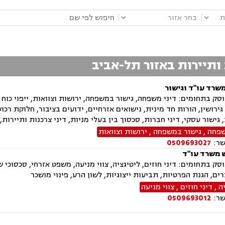
|
|
 ותיירות באזור תל-אביב
משרד עו"ד וגישור
ק בתחומים: דיני משפחה, גישור במשפחה, ירושות וצוואות, ייפוי כוח 
ירושין, הורות חד מינית, נישואים אזרחיים, ידועים בציבור, חלוקת רכו
, גישור עסקי, דיני חברות, סכסוך בין בעלי מניות, דיני צרכנות ותיירות
שפחה
,
גישור במשפחה
,
ירושות וצוואות
שר:
0509693027
 משרד עו"ד
ק בתחומים: דיני חוזים, ליטיגציה, צווי מניעה, משפט אזרחי, סכסוכי שכני
צרים, הגנת הפרטיות, תביעות ייצוגיות, לשון הרע, פינוי מושכר
ה
,
דיני חוזים
,
צווי מניעה
שר:
0509693012