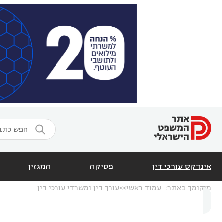

אינדקס עורכי דין
פסיקה
המגזין
מיקומך באתר:
עמוד ראשי
עורך דין ומשרדי עורכי דין