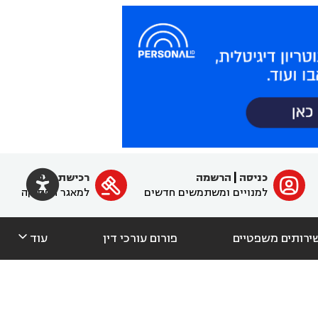

כניסה
|
הרשמה
רכישת מנוי
ﱐ

למנויים ומשתמשים חדשים
למאגר הפסיקה

ירותים משפטיים
פורום עורכי דין
עוד