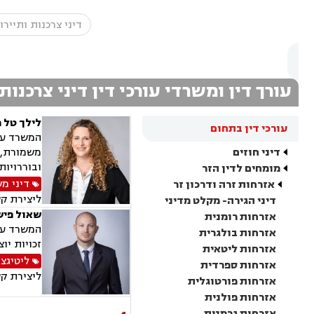
עורך דין ומשרדי עורכי דין דיני צרכנות
לילך טל 
עורכי דין בתחום
המשרד עוס
דיני חוזים
משמורת, ג
ובוררויות
מומחים לדין הזר
דיני מ
אזרחות זרה ודרכון זר
ליצירת ק
דיני הגירה- מקלט מדיני
שאול פיש
אזרחות רומנית
המשרד עוס
אזרחות בולגרית
זכויות יו
אזרחות ליטאית
ליטיגצי
אזרחות ספרדית
ליצירת ק
אזרחות פורטוגלית
אזרחות פולנית
אזרחות גרמנית