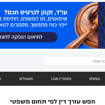
טפסים
פסקדין Live
משאלים
ש
חפש עורך דין לפי תחום משפטי