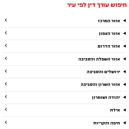
חיפוש עורך דין לפי עיר

אזור המרכז

אזור הצפון

אזור הדרום

אזור השפלה והסביבה

ירושלים והסביבה

אזור השרון והסביבה

יהודה ושומרון

אילת

חיפה והקריות