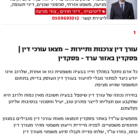
מניעה, משפט אזרחי, סכסוכי שכנים, דיני תעופה,
נזקי רכוש, דיני צרכנות ותיירות, קניין רוחני, זכויות
ליטיגציה
,
דיני חוזים
,
צווי מניעה
יוצרים, הגנת הפרטיות, תביעות ייצוגיות, לשון הרע,
ליצירת קשר:
0509693012
פינוי מושכר
1
עורך דין צרכנות ותיירות – מצאו עורכי דין |
פסקדין באזור ערד - פסקדין
כל אדם נתקל במהלך חייו בבעיה משפטית כזו או אחרת, שלרוב אינו
יודע כיצד לפתור מבלי להיעזר בעורך דין העוסק בדיוק בתחום
המשפטי שהיא מציפה.
בחירה נכונה של עורך דין שיטפל בבעיה חשובה מאין כמוה ולרוב היא
שתקבע אם תצליחו לייצר פתרון טוב, יעיל וחסכוני בנסיבות אליהן
נקלעתם.
מחפשים עו"ד? באתר פסקדין תמצאו מאות עורכי דין מובילים במגוון
תחומים משפטיים. לפניה מיידית וייעוץ משפטי מהיר מעורך דין
כנסו, בחרו עו"ד, שלחו פנייה וקבלו סיוע משפטי מעורך דין