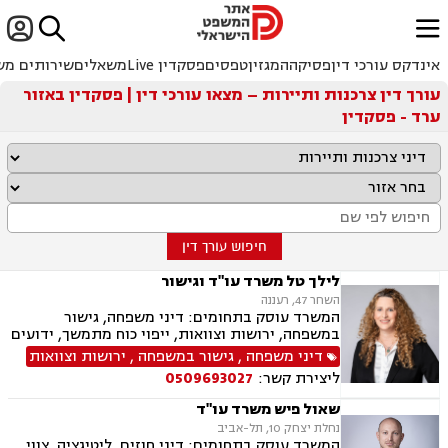


ﱐ
אינדקס עורכי דין
פסיקה
המגזין
טפסים
פסקדין Live
משאלים
שירותים מש
עורך דין צרכנות ותיירות – מצאו עורכי דין | פסקדין באזור
ערד - פסקדין
חיפוש עורך דין
לילך טל משרד עו"ד וגישור
השחר 47, רעננה
המשרד עוסק בתחומים: דיני משפחה, גישור
במשפחה, ירושות וצוואות, ייפוי כוח מתמשך, ידועים
בציבור, אפוטרופסות, הסכמי ממון, מזונות, משמורת,
דיני משפחה
,
גישור במשפחה
,
ירושות וצוואות
גירושין, הורות חד מינית, נישואים אזרחיים, ידועים
ליצירת קשר:
0509693027
בציבור, חלוקת רכוש, מעמד אישי, תיאום הורי, זמני
שהות, עסקאות מתנה, גישור ובוררויות, גישור עסקי,
שאול פיש משרד עו"ד
דיני חברות, סכסוך בין בעלי מניות, דיני צרכנות
נחלת יצחק 10, תל-אביב
ותיירות, משפט אזרחי, סכסוך שכנים.
המשרד עוסק בתחומים: דיני חוזים, ליטיגציה, צווי