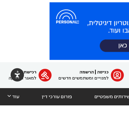

כניסה
|
הרשמה
רכישת מנוי
ﱐ

למנויים ומשתמשים חדשים
למאגר הפסיקה

ירותים משפטיים
פורום עורכי דין
עוד