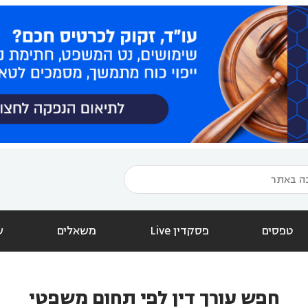
טפסים
פסקדין Live
משאלים
ש
חפש עורך דין לפי תחום משפטי