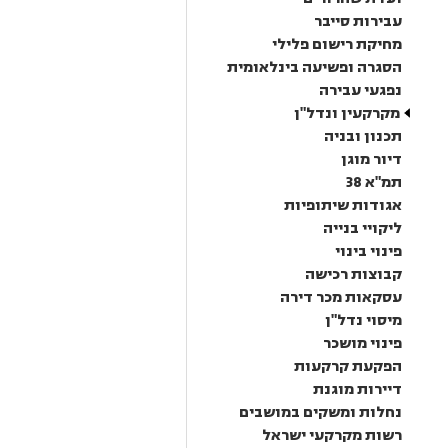
עבירות סייבר
מחיקת רישום פלילי
הסגרה ופשיעה בינלאומית
נפגעי עבירה
מקרקעין ונדל"ן
תכנון ובניה
דיור מוגן
תמ"א 38
אגודות שיתופיות
ליקויי בנייה
פינוי בינוי
קבוצות רכישה
עסקאות מכר דירה
מיסוי נדל"ן
פינוי מושכר
הפקעת קרקעות
דיירות מוגנת
נחלות ומשקים במושבים
רשות מקרקעי ישראל