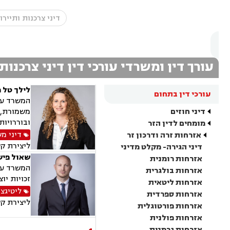
עורך דין ומשרדי עורכי דין דיני צרכנות
לילך טל 
עורכי דין בתחום
המשרד עוס
דיני חוזים
משמורת, ג
ובוררויות
מומחים לדין הזר
דיני מ
אזרחות זרה ודרכון זר
ליצירת ק
דיני הגירה- מקלט מדיני
שאול פיש
אזרחות רומנית
המשרד עוס
אזרחות בולגרית
זכויות יו
אזרחות ליטאית
ליטיגצי
אזרחות ספרדית
ליצירת ק
אזרחות פורטוגלית
אזרחות פולנית
אזרחות גרמנית