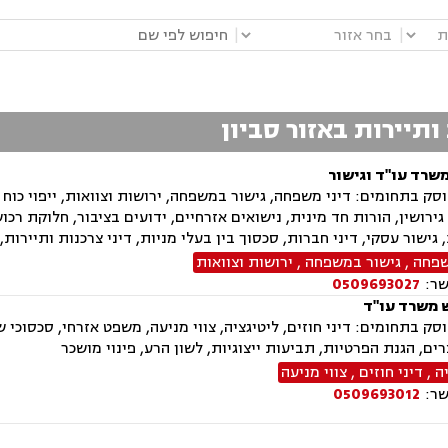
|
|
 ותיירות באזור סביון
משרד עו"ד וגישור
ק בתחומים: דיני משפחה, גישור במשפחה, ירושות וצוואות, ייפוי כוח 
ירושין, הורות חד מינית, נישואים אזרחיים, ידועים בציבור, חלוקת רכו
, גישור עסקי, דיני חברות, סכסוך בין בעלי מניות, דיני צרכנות ותיירות
שפחה
,
גישור במשפחה
,
ירושות וצוואות
שר:
0509693027
 משרד עו"ד
ק בתחומים: דיני חוזים, ליטיגציה, צווי מניעה, משפט אזרחי, סכסוכי שכני
צרים, הגנת הפרטיות, תביעות ייצוגיות, לשון הרע, פינוי מושכר
ה
,
דיני חוזים
,
צווי מניעה
שר:
0509693012