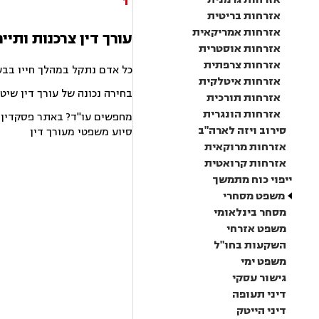
1
אזרחות בריטית
אזרחות אמריקאית
עורך דין צרכנות ותייר
אזרחות אוסטרית
אזרחות צרפתית
כל אדם נתקל במהלך חייו בבע
אזרחות איטלקית
בחירה נכונה של עורך דין שיט
אזרחות תורכית
אזרחות הונגרית
מחפשים עו"ד? באתר פסקדין תמ
סירוב ויזה לארה"ב
סיוע משפטי מעורך דין
אזרחות מרוקאית
אזרחות קרואטית
ייפוי כוח מתמשך
משפט מסחרי
מסחר בינלאומי
משפט אזרחי
השקעות בחו"ל
משפט ימי
גישור עסקי
דיני תעופה
דיני הייטק