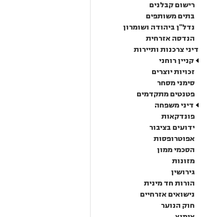
רישום קבלנים
בתים משותפים
נדל"ן ביהודה ושומרון
הנדסה אזרחית
דיני צרכנות ותיירות
קניין רוחני
זכויות יוצרים
סימני מסחר
פטנטים מתקדמים
דיני משפחה
פונדקאות
ידועים בציבור
אפוטרופסות
הסכמי ממון
מזונות
גירושין
הורות חד מינית
נישואים אזרחיים
חוק הנוער
אימוץ