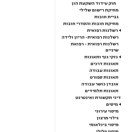
חוק עידוד השקעת הון
מחיקת רישום שלילי
גביית חובות
מחיקת חובות והסדרי חובות
רשלנות רפואית
רשלנות רפואית- הריון ולידה
רשלנות רפואית - רפואת
שיניים
נזקי גוף ותאונות
תאונות דרכים
תאונות עבודה
תאונות ספורט
אובדן כושר עבודה
תאונות תלמידים
דיני תקשורת ואינטרנט
מיסים
מיסוי עירוני
גילוי מרצון
מיסוי בינלאומי
מיסוי פלילי