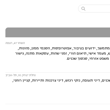

השחר 47, רעננה
מתמשך, ידועים בציבור, אפוטרופסות, הסכמי ממון, מזונות,
ש, מעמד אישי, תיאום הורי, זמני שהות, עסקאות מתנה, גישור
, משפט אזרחי, סכסוך שכנים.
נחלת יצחק 10, תל-אביב
ם, דיני תעופה, נזקי רכוש, דיני צרכנות ותיירות, קניין רוחני,