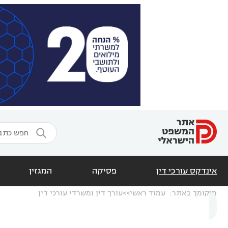

אינדקס עורכי דין
פסיקה
המגזין
מיקומך באתר:
עמוד ראשי
עורך דין ומשרדי עורכי דין