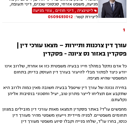
מניעה, משפט אזרחי, סכסוכי שכנים, דיני תעופה,
נזקי רכוש, דיני צרכנות ותיירות, קניין רוחני, זכויות
ליטיגציה
,
דיני חוזים
,
צווי מניעה
יוצרים, הגנת הפרטיות, תביעות ייצוגיות, לשון הרע,
ליצירת קשר:
0509693012
פינוי מושכר
1
עורך דין צרכנות ותיירות – מצאו עורכי דין |
פסקדין באזור נס ציונה - פסקדין
כל אדם נתקל במהלך חייו בבעיה משפטית כזו או אחרת, שלרוב אינו
יודע כיצד לפתור מבלי להיעזר בעורך דין העוסק בדיוק בתחום
המשפטי שהיא מציפה.
בחירה נכונה של עורך דין שיטפל בבעיה חשובה מאין כמוה ולרוב היא
שתקבע אם תצליחו לייצר פתרון טוב, יעיל וחסכוני בנסיבות אליהן
נקלעתם.
מחפשים עו"ד? באתר פסקדין תמצאו מאות עורכי דין מובילים במגוון
תחומים משפטיים. לפניה מיידית וייעוץ משפטי מהיר מעורך דין
כנסו, בחרו עו"ד, שלחו פנייה וקבלו סיוע משפטי מעורך דין