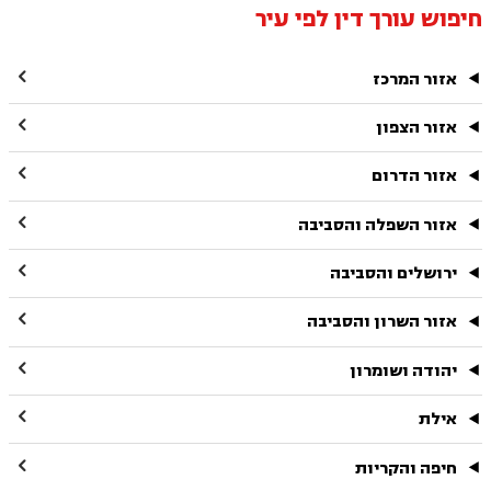
חיפוש עורך דין לפי עיר

אזור המרכז

אזור הצפון

אזור הדרום

אזור השפלה והסביבה

ירושלים והסביבה

אזור השרון והסביבה

יהודה ושומרון

אילת

חיפה והקריות