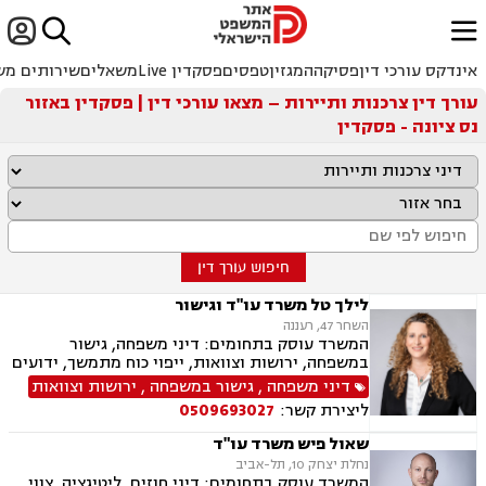


ﱐ
אינדקס עורכי דין
פסיקה
המגזין
טפסים
פסקדין Live
משאלים
שירותים מש
עורך דין צרכנות ותיירות – מצאו עורכי דין | פסקדין באזור
נס ציונה - פסקדין
חיפוש עורך דין
לילך טל משרד עו"ד וגישור
השחר 47, רעננה
המשרד עוסק בתחומים: דיני משפחה, גישור
במשפחה, ירושות וצוואות, ייפוי כוח מתמשך, ידועים
בציבור, אפוטרופסות, הסכמי ממון, מזונות, משמורת,
דיני משפחה
,
גישור במשפחה
,
ירושות וצוואות
גירושין, הורות חד מינית, נישואים אזרחיים, ידועים
ליצירת קשר:
0509693027
בציבור, חלוקת רכוש, מעמד אישי, תיאום הורי, זמני
שהות, עסקאות מתנה, גישור ובוררויות, גישור עסקי,
שאול פיש משרד עו"ד
דיני חברות, סכסוך בין בעלי מניות, דיני צרכנות
נחלת יצחק 10, תל-אביב
ותיירות, משפט אזרחי, סכסוך שכנים.
המשרד עוסק בתחומים: דיני חוזים, ליטיגציה, צווי