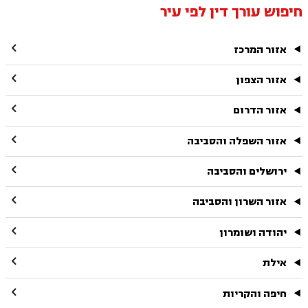
חיפוש עורך דין לפי עיר

אזור המרכז

אזור הצפון

אזור הדרום

אזור השפלה והסביבה

ירושלים והסביבה

אזור השרון והסביבה

יהודה ושומרון

אילת

חיפה והקריות