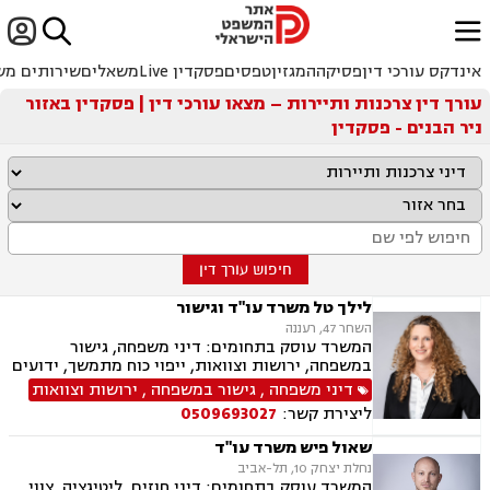


ﱐ
אינדקס עורכי דין
פסיקה
המגזין
טפסים
פסקדין Live
משאלים
שירותים מש
עורך דין צרכנות ותיירות – מצאו עורכי דין | פסקדין באזור
ניר הבנים - פסקדין
חיפוש עורך דין
לילך טל משרד עו"ד וגישור
השחר 47, רעננה
המשרד עוסק בתחומים: דיני משפחה, גישור
במשפחה, ירושות וצוואות, ייפוי כוח מתמשך, ידועים
בציבור, אפוטרופסות, הסכמי ממון, מזונות, משמורת,
דיני משפחה
,
גישור במשפחה
,
ירושות וצוואות
גירושין, הורות חד מינית, נישואים אזרחיים, ידועים
ליצירת קשר:
0509693027
בציבור, חלוקת רכוש, מעמד אישי, תיאום הורי, זמני
שהות, עסקאות מתנה, גישור ובוררויות, גישור עסקי,
שאול פיש משרד עו"ד
דיני חברות, סכסוך בין בעלי מניות, דיני צרכנות
נחלת יצחק 10, תל-אביב
ותיירות, משפט אזרחי, סכסוך שכנים.
המשרד עוסק בתחומים: דיני חוזים, ליטיגציה, צווי