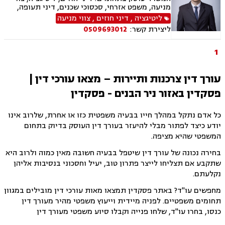
מניעה, משפט אזרחי, סכסוכי שכנים, דיני תעופה,
נזקי רכוש, דיני צרכנות ותיירות, קניין רוחני, זכויות
ליטיגציה
,
דיני חוזים
,
צווי מניעה
יוצרים, הגנת הפרטיות, תביעות ייצוגיות, לשון הרע,
ליצירת קשר:
0509693012
פינוי מושכר
1
עורך דין צרכנות ותיירות – מצאו עורכי דין |
פסקדין באזור ניר הבנים - פסקדין
כל אדם נתקל במהלך חייו בבעיה משפטית כזו או אחרת, שלרוב אינו
יודע כיצד לפתור מבלי להיעזר בעורך דין העוסק בדיוק בתחום
המשפטי שהיא מציפה.
בחירה נכונה של עורך דין שיטפל בבעיה חשובה מאין כמוה ולרוב היא
שתקבע אם תצליחו לייצר פתרון טוב, יעיל וחסכוני בנסיבות אליהן
נקלעתם.
מחפשים עו"ד? באתר פסקדין תמצאו מאות עורכי דין מובילים במגוון
תחומים משפטיים. לפניה מיידית וייעוץ משפטי מהיר מעורך דין
כנסו, בחרו עו"ד, שלחו פנייה וקבלו סיוע משפטי מעורך דין