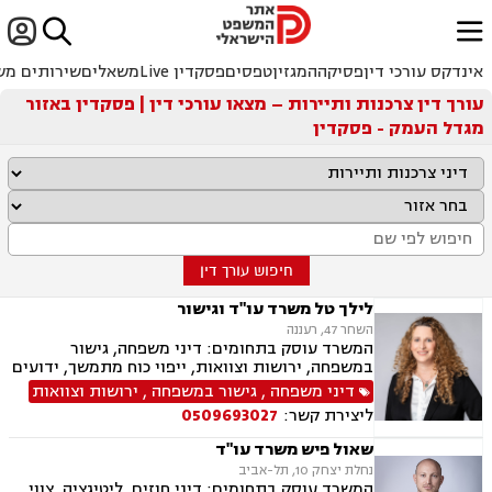


ﱐ
אינדקס עורכי דין
פסיקה
המגזין
טפסים
פסקדין Live
משאלים
שירותים מש
עורך דין צרכנות ותיירות – מצאו עורכי דין | פסקדין באזור
מגדל העמק - פסקדין
חיפוש עורך דין
לילך טל משרד עו"ד וגישור
השחר 47, רעננה
המשרד עוסק בתחומים: דיני משפחה, גישור
במשפחה, ירושות וצוואות, ייפוי כוח מתמשך, ידועים
בציבור, אפוטרופסות, הסכמי ממון, מזונות, משמורת,
דיני משפחה
,
גישור במשפחה
,
ירושות וצוואות
גירושין, הורות חד מינית, נישואים אזרחיים, ידועים
ליצירת קשר:
0509693027
בציבור, חלוקת רכוש, מעמד אישי, תיאום הורי, זמני
שהות, עסקאות מתנה, גישור ובוררויות, גישור עסקי,
שאול פיש משרד עו"ד
דיני חברות, סכסוך בין בעלי מניות, דיני צרכנות
נחלת יצחק 10, תל-אביב
ותיירות, משפט אזרחי, סכסוך שכנים.
המשרד עוסק בתחומים: דיני חוזים, ליטיגציה, צווי