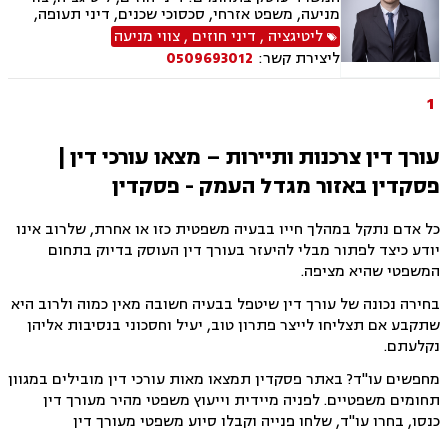
מניעה, משפט אזרחי, סכסוכי שכנים, דיני תעופה,
נזקי רכוש, דיני צרכנות ותיירות, קניין רוחני, זכויות
ליטיגציה
,
דיני חוזים
,
צווי מניעה
יוצרים, הגנת הפרטיות, תביעות ייצוגיות, לשון הרע,
ליצירת קשר:
0509693012
פינוי מושכר
1
עורך דין צרכנות ותיירות – מצאו עורכי דין |
פסקדין באזור מגדל העמק - פסקדין
כל אדם נתקל במהלך חייו בבעיה משפטית כזו או אחרת, שלרוב אינו
יודע כיצד לפתור מבלי להיעזר בעורך דין העוסק בדיוק בתחום
המשפטי שהיא מציפה.
בחירה נכונה של עורך דין שיטפל בבעיה חשובה מאין כמוה ולרוב היא
שתקבע אם תצליחו לייצר פתרון טוב, יעיל וחסכוני בנסיבות אליהן
נקלעתם.
מחפשים עו"ד? באתר פסקדין תמצאו מאות עורכי דין מובילים במגוון
תחומים משפטיים. לפניה מיידית וייעוץ משפטי מהיר מעורך דין
כנסו, בחרו עו"ד, שלחו פנייה וקבלו סיוע משפטי מעורך דין