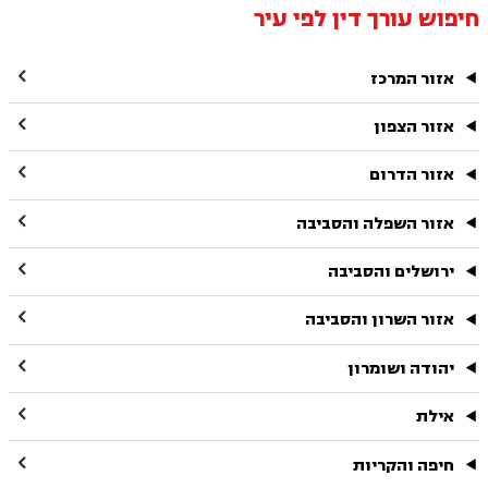
חיפוש עורך דין לפי עיר

אזור המרכז

אזור הצפון

אזור הדרום

אזור השפלה והסביבה

ירושלים והסביבה

אזור השרון והסביבה

יהודה ושומרון

אילת

חיפה והקריות