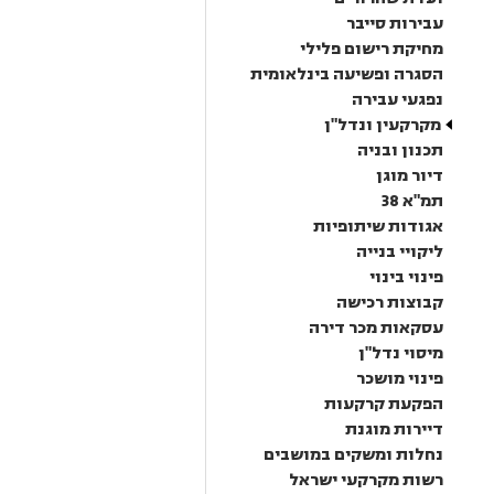
עבירות סייבר
מחיקת רישום פלילי
הסגרה ופשיעה בינלאומית
נפגעי עבירה
מקרקעין ונדל"ן
תכנון ובניה
דיור מוגן
תמ"א 38
אגודות שיתופיות
ליקויי בנייה
פינוי בינוי
קבוצות רכישה
עסקאות מכר דירה
מיסוי נדל"ן
פינוי מושכר
הפקעת קרקעות
דיירות מוגנת
נחלות ומשקים במושבים
רשות מקרקעי ישראל