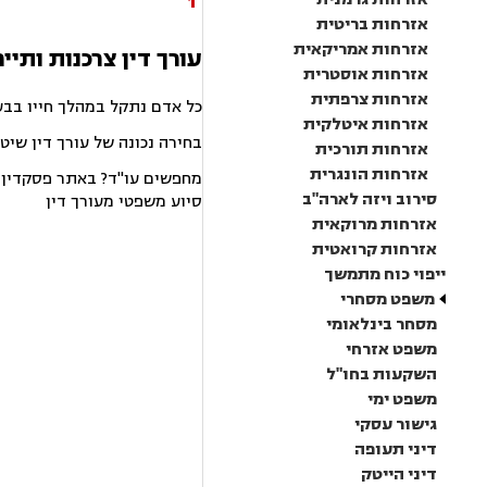
1
אזרחות בריטית
אזרחות אמריקאית
עורך דין צרכנות ותיי
אזרחות אוסטרית
אזרחות צרפתית
כל אדם נתקל במהלך חייו בבע
אזרחות איטלקית
בחירה נכונה של עורך דין שיט
אזרחות תורכית
אזרחות הונגרית
מחפשים עו"ד? באתר פסקדין תמ
סירוב ויזה לארה"ב
סיוע משפטי מעורך דין
אזרחות מרוקאית
אזרחות קרואטית
ייפוי כוח מתמשך
משפט מסחרי
מסחר בינלאומי
משפט אזרחי
השקעות בחו"ל
משפט ימי
גישור עסקי
דיני תעופה
דיני הייטק