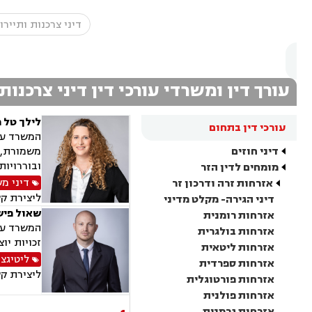
עורך דין ומשרדי עורכי דין דיני צרכנות
לילך טל 
עורכי דין בתחום
המשרד עוס
דיני חוזים
משמורת, ג
ובוררויות
מומחים לדין הזר
דיני מ
אזרחות זרה ודרכון זר
ליצירת ק
דיני הגירה- מקלט מדיני
שאול פיש
אזרחות רומנית
המשרד עוס
אזרחות בולגרית
זכויות יו
אזרחות ליטאית
ליטיגצי
אזרחות ספרדית
ליצירת ק
אזרחות פורטוגלית
אזרחות פולנית
אזרחות גרמנית