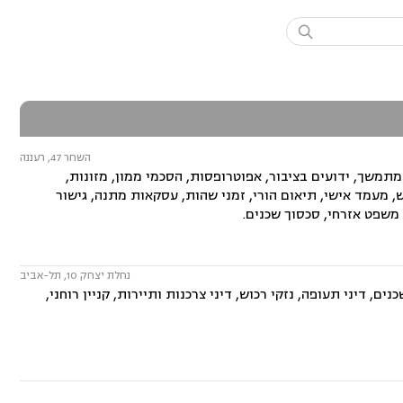

השחר 47, רעננה
מתמשך, ידועים בציבור, אפוטרופסות, הסכמי ממון, מזונות,
ש, מעמד אישי, תיאום הורי, זמני שהות, עסקאות מתנה, גישור
, משפט אזרחי, סכסוך שכנים.
נחלת יצחק 10, תל-אביב
ם, דיני תעופה, נזקי רכוש, דיני צרכנות ותיירות, קניין רוחני,