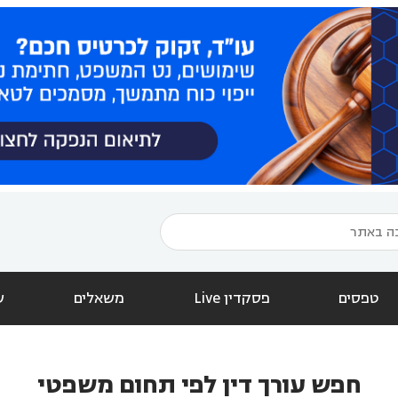
טפסים
פסקדין Live
משאלים
ש
חפש עורך דין לפי תחום משפטי