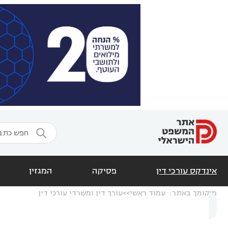

אינדקס עורכי דין
פסיקה
המגזין
מיקומך באתר:
עמוד ראשי
עורך דין ומשרדי עורכי דין