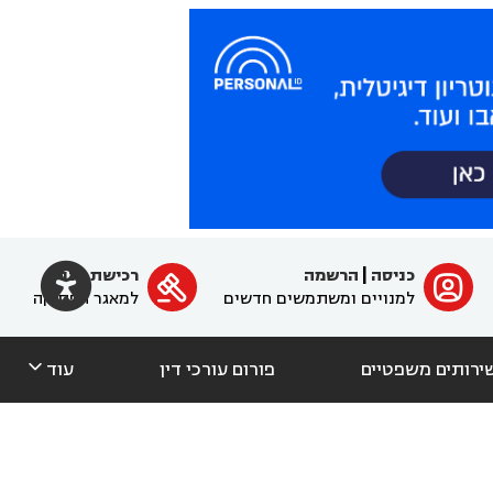

כניסה
|
הרשמה
רכישת מנוי
ﱐ

למנויים ומשתמשים חדשים
למאגר הפסיקה

ירותים משפטיים
פורום עורכי דין
עוד