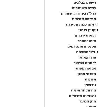
רישום קבלנים
בתים משותפים
נדל"ן ביהודה ושומרון
הנדסה אזרחית
דיני צרכנות ותיירות
קניין רוחני
זכויות יוצרים
סימני מסחר
פטנטים מתקדמים
דיני משפחה
פונדקאות
ידועים בציבור
אפוטרופסות
הסכמי ממון
מזונות
גירושין
הורות חד מינית
נישואים אזרחיים
חוק הנוער
אימוץ