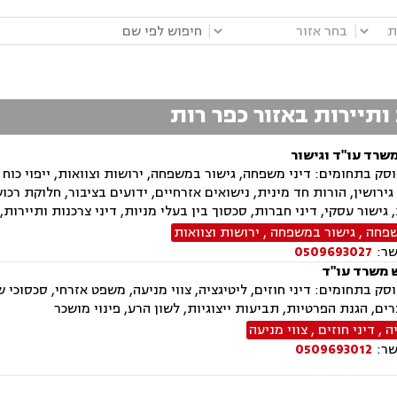
|
|
 ותיירות באזור כפר רות
משרד עו"ד וגישור
ק בתחומים: דיני משפחה, גישור במשפחה, ירושות וצוואות, ייפוי כוח 
ירושין, הורות חד מינית, נישואים אזרחיים, ידועים בציבור, חלוקת רכו
, גישור עסקי, דיני חברות, סכסוך בין בעלי מניות, דיני צרכנות ותיירות
שפחה
,
גישור במשפחה
,
ירושות וצוואות
שר:
0509693027
 משרד עו"ד
ק בתחומים: דיני חוזים, ליטיגציה, צווי מניעה, משפט אזרחי, סכסוכי שכני
צרים, הגנת הפרטיות, תביעות ייצוגיות, לשון הרע, פינוי מושכר
ה
,
דיני חוזים
,
צווי מניעה
שר:
0509693012