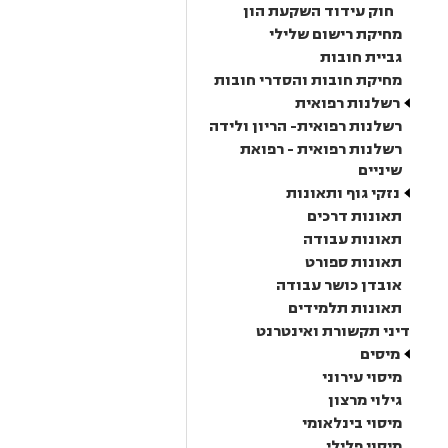
חוק עידוד השקעת הון
מחיקת רישום שלילי
גביית חובות
מחיקת חובות והסדרי חובות
רשלנות רפואית
רשלנות רפואית- הריון ולידה
רשלנות רפואית - רפואת
שיניים
נזקי גוף ותאונות
תאונות דרכים
תאונות עבודה
תאונות ספורט
אובדן כושר עבודה
תאונות תלמידים
דיני תקשורת ואינטרנט
מיסים
מיסוי עירוני
גילוי מרצון
מיסוי בינלאומי
מיסוי פלילי