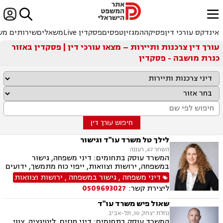


ﱐ
אינדקס עורכי דין
פסיקה
המגזין
טפסים
פסקדין Live
משאלים
שירותים מש
עורך דין צרכנות ותיירות – מצאו עורכי דין | פסקדין באזור
כנרת מושבה - פסקדין
חיפוש עורך דין
לילך טל משרד עו"ד וגישור
השחר 47, רעננה
המשרד עוסק בתחומים: דיני משפחה, גישור
במשפחה, ירושות וצוואות, ייפוי כוח מתמשך, ידועים
בציבור, אפוטרופסות, הסכמי ממון, מזונות, משמורת,
דיני משפחה
,
גישור במשפחה
,
ירושות וצוואות
גירושין, הורות חד מינית, נישואים אזרחיים, ידועים
ליצירת קשר:
0509693027
בציבור, חלוקת רכוש, מעמד אישי, תיאום הורי, זמני
שהות, עסקאות מתנה, גישור ובוררויות, גישור עסקי,
שאול פיש משרד עו"ד
דיני חברות, סכסוך בין בעלי מניות, דיני צרכנות
נחלת יצחק 10, תל-אביב
ותיירות, משפט אזרחי, סכסוך שכנים.
המשרד עוסק בתחומים: דיני חוזים, ליטיגציה, צווי