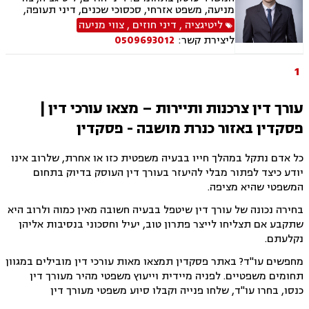
מניעה, משפט אזרחי, סכסוכי שכנים, דיני תעופה,
נזקי רכוש, דיני צרכנות ותיירות, קניין רוחני, זכויות
ליטיגציה
,
דיני חוזים
,
צווי מניעה
יוצרים, הגנת הפרטיות, תביעות ייצוגיות, לשון הרע,
ליצירת קשר:
0509693012
פינוי מושכר
1
עורך דין צרכנות ותיירות – מצאו עורכי דין |
פסקדין באזור כנרת מושבה - פסקדין
כל אדם נתקל במהלך חייו בבעיה משפטית כזו או אחרת, שלרוב אינו
יודע כיצד לפתור מבלי להיעזר בעורך דין העוסק בדיוק בתחום
המשפטי שהיא מציפה.
בחירה נכונה של עורך דין שיטפל בבעיה חשובה מאין כמוה ולרוב היא
שתקבע אם תצליחו לייצר פתרון טוב, יעיל וחסכוני בנסיבות אליהן
נקלעתם.
מחפשים עו"ד? באתר פסקדין תמצאו מאות עורכי דין מובילים במגוון
תחומים משפטיים. לפניה מיידית וייעוץ משפטי מהיר מעורך דין
כנסו, בחרו עו"ד, שלחו פנייה וקבלו סיוע משפטי מעורך דין