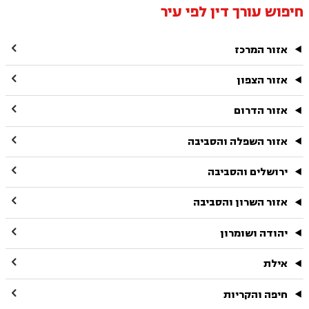
חיפוש עורך דין לפי עיר

אזור המרכז

אזור הצפון

אזור הדרום

אזור השפלה והסביבה

ירושלים והסביבה

אזור השרון והסביבה

יהודה ושומרון

אילת

חיפה והקריות