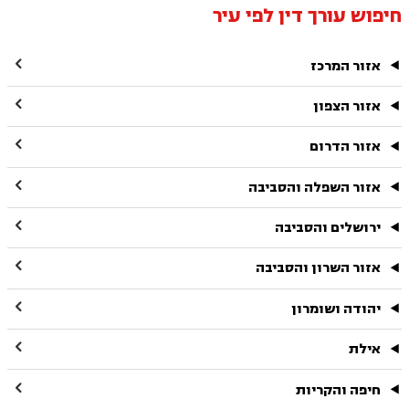
חיפוש עורך דין לפי עיר

אזור המרכז

אזור הצפון

אזור הדרום

אזור השפלה והסביבה

ירושלים והסביבה

אזור השרון והסביבה

יהודה ושומרון

אילת

חיפה והקריות