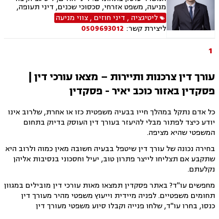
מניעה, משפט אזרחי, סכסוכי שכנים, דיני תעופה,
נזקי רכוש, דיני צרכנות ותיירות, קניין רוחני, זכויות
ליטיגציה
,
דיני חוזים
,
צווי מניעה
יוצרים, הגנת הפרטיות, תביעות ייצוגיות, לשון הרע,
ליצירת קשר:
0509693012
פינוי מושכר
1
עורך דין צרכנות ותיירות – מצאו עורכי דין |
פסקדין באזור כוכב יאיר - פסקדין
כל אדם נתקל במהלך חייו בבעיה משפטית כזו או אחרת, שלרוב אינו
יודע כיצד לפתור מבלי להיעזר בעורך דין העוסק בדיוק בתחום
המשפטי שהיא מציפה.
בחירה נכונה של עורך דין שיטפל בבעיה חשובה מאין כמוה ולרוב היא
שתקבע אם תצליחו לייצר פתרון טוב, יעיל וחסכוני בנסיבות אליהן
נקלעתם.
מחפשים עו"ד? באתר פסקדין תמצאו מאות עורכי דין מובילים במגוון
תחומים משפטיים. לפניה מיידית וייעוץ משפטי מהיר מעורך דין
כנסו, בחרו עו"ד, שלחו פנייה וקבלו סיוע משפטי מעורך דין