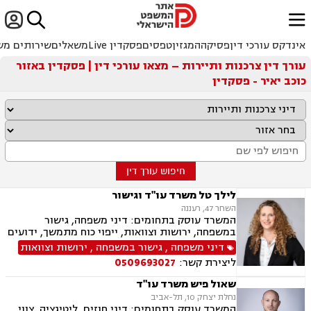


ﱐ
אינדקס עורכי דין
פסיקה
המגזין
טפסים
פסקדין Live
משאלים
שירותים מש
עורך דין צרכנות ותיירות – מצאו עורכי דין | פסקדין באזור
כוכב יאיר - פסקדין
חיפוש עורך דין
לילך טל משרד עו"ד וגישור
השחר 47, רעננה
המשרד עוסק בתחומים: דיני משפחה, גישור
במשפחה, ירושות וצוואות, ייפוי כוח מתמשך, ידועים
בציבור, אפוטרופסות, הסכמי ממון, מזונות, משמורת,
דיני משפחה
,
גישור במשפחה
,
ירושות וצוואות
גירושין, הורות חד מינית, נישואים אזרחיים, ידועים
ליצירת קשר:
0509693027
בציבור, חלוקת רכוש, מעמד אישי, תיאום הורי, זמני
שהות, עסקאות מתנה, גישור ובוררויות, גישור עסקי,
שאול פיש משרד עו"ד
דיני חברות, סכסוך בין בעלי מניות, דיני צרכנות
נחלת יצחק 10, תל-אביב
ותיירות, משפט אזרחי, סכסוך שכנים.
המשרד עוסק בתחומים: דיני חוזים, ליטיגציה, צווי