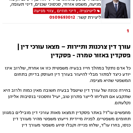
מניעה, משפט אזרחי, סכסוכי שכנים, דיני תעופה,
נזקי רכוש, דיני צרכנות ותיירות, קניין רוחני, זכויות
ליטיגציה
,
דיני חוזים
,
צווי מניעה
יוצרים, הגנת הפרטיות, תביעות ייצוגיות, לשון הרע,
ליצירת קשר:
0509693012
פינוי מושכר
1
עורך דין צרכנות ותיירות – מצאו עורכי דין |
פסקדין באזור טמרה - פסקדין
כל אדם נתקל במהלך חייו בבעיה משפטית כזו או אחרת, שלרוב אינו
יודע כיצד לפתור מבלי להיעזר בעורך דין העוסק בדיוק בתחום
המשפטי שהיא מציפה.
בחירה נכונה של עורך דין שיטפל בבעיה חשובה מאין כמוה ולרוב היא
שתקבע אם תצליחו לייצר פתרון טוב, יעיל וחסכוני בנסיבות אליהן
נקלעתם.
מחפשים עו"ד? באתר פסקדין תמצאו מאות עורכי דין מובילים במגוון
תחומים משפטיים. לפניה מיידית וייעוץ משפטי מהיר מעורך דין
כנסו, בחרו עו"ד, שלחו פנייה וקבלו סיוע משפטי מעורך דין