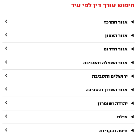
חיפוש עורך דין לפי עיר

אזור המרכז

אזור הצפון

אזור הדרום

אזור השפלה והסביבה

ירושלים והסביבה

אזור השרון והסביבה

יהודה ושומרון

אילת

חיפה והקריות