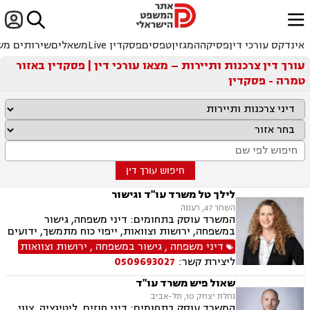


ﱐ
אינדקס עורכי דין
פסיקה
המגזין
טפסים
פסקדין Live
משאלים
שירותים מש
עורך דין צרכנות ותיירות – מצאו עורכי דין | פסקדין באזור
טמרה - פסקדין
חיפוש עורך דין
לילך טל משרד עו"ד וגישור
השחר 47, רעננה
המשרד עוסק בתחומים: דיני משפחה, גישור
במשפחה, ירושות וצוואות, ייפוי כוח מתמשך, ידועים
בציבור, אפוטרופסות, הסכמי ממון, מזונות, משמורת,
דיני משפחה
,
גישור במשפחה
,
ירושות וצוואות
גירושין, הורות חד מינית, נישואים אזרחיים, ידועים
ליצירת קשר:
0509693027
בציבור, חלוקת רכוש, מעמד אישי, תיאום הורי, זמני
שהות, עסקאות מתנה, גישור ובוררויות, גישור עסקי,
שאול פיש משרד עו"ד
דיני חברות, סכסוך בין בעלי מניות, דיני צרכנות
נחלת יצחק 10, תל-אביב
ותיירות, משפט אזרחי, סכסוך שכנים.
המשרד עוסק בתחומים: דיני חוזים, ליטיגציה, צווי