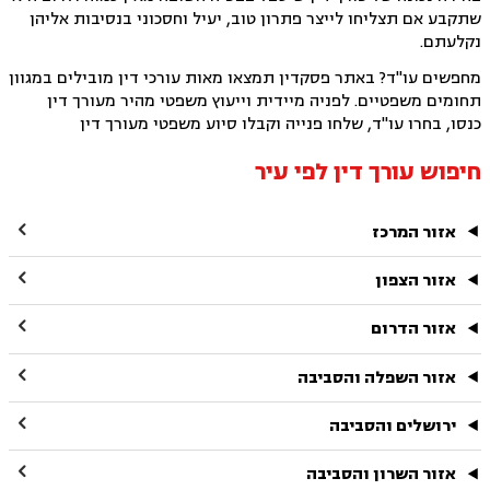
שתקבע אם תצליחו לייצר פתרון טוב, יעיל וחסכוני בנסיבות אליהן
נקלעתם.
מחפשים עו"ד? באתר פסקדין תמצאו מאות עורכי דין מובילים במגוון
תחומים משפטיים. לפניה מיידית וייעוץ משפטי מהיר מעורך דין
כנסו, בחרו עו"ד, שלחו פנייה וקבלו סיוע משפטי מעורך דין
חיפוש עורך דין לפי עיר

אזור המרכז

אזור הצפון

אזור הדרום

אזור השפלה והסביבה

ירושלים והסביבה

אזור השרון והסביבה