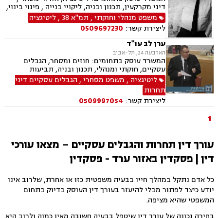
דיני מקרקעין, תכנון ובניה, ליקויי בנייה , פינוי בינוי,
קבוצות רכישה, עסקאות מכר דירה, פינוי מושכר,
משפט מנהלי וחוקתי
,
תמ"א 38
,
ליטיגציה
מגרשים לבניה ,נחלות ומשקים במושבים, רשות
ליצירת קשר:
0509697230
מקרקעי ישראל, צווי הריסה, מיסוי נדל"ן, היטל
פיתוח, היטל השבחה, דיני חוזים, תביעות ייצוגיות,
ערן לב עו"ד
ירושות וצוואות, נוטריון, דיני מכרזים והתקשרויות,
הארבעה 24, תל-אביב
חוקתי ומנהלי, רישוי עסקים, דיני חברות, סכסוך בין
המשרד עוסק בתחומים: חוזים ומסחר, הגבלים
בעלי מניות, ליווי עסקי, הגבלים עסקיים, בנקים,
עסקיים, חוקתי ומנהלי, תכנון ובניה, תביעות
ערבויות ושטרות, קניין רוחני, זכויות יוצרים, דיני
יצוגיות, דיני תקשורת ואינטרנט, לשון הרע.
ליטיגציה
,
משפט מסחרי
,
הגבלים עסקיים דיני
בנקאות, חברות אשראי סליקה
תחרות
ליצירת קשר:
0509997054
1
עורך דין תחרות והגבלים עסקיים – מצאו עורכי
דין | פסקדין באזור ערד - פסקדין
כל אדם נתקל במהלך חייו בבעיה משפטית כזו או אחרת, שלרוב אינו
יודע כיצד לפתור מבלי להיעזר בעורך דין העוסק בדיוק בתחום
המשפטי שהיא מציפה.
בחירה נכונה של עורך דין שיטפל בבעיה חשובה מאין כמוה ולרוב היא