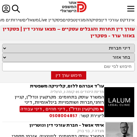


ﱐ
אינדקס עורכי דין
פסיקה
המגזין
טפסים
פסקדין Live
משאלים
שירותים מש
עורך דין תחרות והגבלים עסקיים – מצאו עורכי דין | פסקדין
באזור ערד - פסקדין
חיפוש עורך דין
עו"ד אברהם ללום, קליניקה משפטית
מדינת היהודים 85 קומה 3, הרצליה
המשרד עוסק בתחומים: מקרקעין ונדל"ן, קניין
רוחני,חברות ושותפויות בינלאומיות, דיני
חברות,מיסוי בינלאומי ותכנון מס,בינה מלאכותית
מקרקעין ונדל"ן
,
דיני חוזים
,
דיני עבודה
(AI) וטכנולוגיה,יישוב סכסוכים ,ביטחון וניהול
ליצירת קשר:
0508004857
משברים,,ייעוץ רגולטורי וחקיקה
איתי אנשל - חברת עורכי דין ונוטריון
מצדה 7, בני ברק
המשרד עוסק בתחומים: ליטיגציה, אזרחי מסחרי,