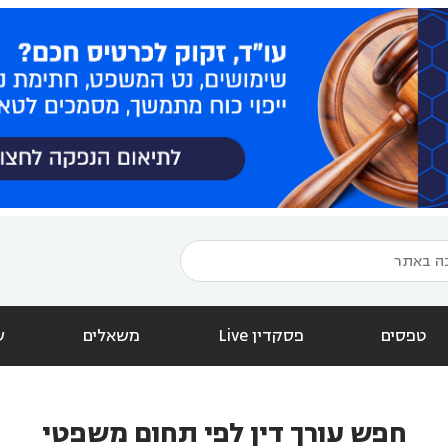
טפסים
פסקדין Live
משאלים
ש
חפש עורך דין לפי תחום משפטי