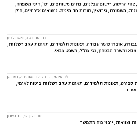
ווי הריסה, רישום קבלנים, בתים משותפים, וכו', דיני משפחה,
ות, משמורת, גירושין, הורות חד מינית, נישואים אזרחיים, חוק
דוד סחרוב 3, ראשון לציון
עבודה, אובדן כושר עבודה, תאונות תלמידים, תאונות עקב רשלנות,
צבא ומשרד הבטחון, נכי צה"ל, משפט צבאי.
ז'בוטינסקי 35 מגדל התאומים 2, רמת-גן
ת ספורט, תאונות תלמידים, תאונות עקב רשלנות ביטוח לאומי,
טריון
יונה בלוך 12, הוד השרון
ות וצוואות, ייפוי כוח מתמשך