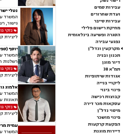
רישוי נשק
עבירות סמים
נטלי ישרא
ועדת שחרורים
המשרד עוס
עבירות סייבר
גישור, רש
מחיקת רישום פלילי
נזקי גו
הסגרה ופשיעה בינלאומית
ליצירת ק
נפגעי עבירה
מקרקעין ונדל"ן
יוסף (ספ
המשרד עוס
תכנון ובניה
רשלנות רפ
דיור מוגן
נזקי גו
תמ"א 38
ליצירת ק
אגודות שיתופיות
ליקויי בנייה
אלמוג גול
פינוי בינוי
המשרד עוס
קבוצות רכישה
תאונות עק
עסקאות מכר דירה
נזקי גו
מיסוי נדל"ן
ליצירת ק
פינוי מושכר
הפקעת קרקעות
עמית מרק
דיירות מוגנת
המשרד עוס