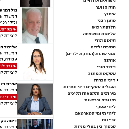
נישואים אזרחיים
חוק הנוער
גולדמן עו
אימוץ
המשרד עוס
טוען רבני
ונזקי רכוש
חלוקת רכוש
מקרקעין
אלימות במשפחה
ליצירת ק
תיאום הורי
חטיפת ילדים
אלינור חצ
המשרד עוס
זמני שהות (החזקת ילדים)
עבודה, תא
אומנה
גרפולו
ניכור הורי
ליצירת ק
עסקאות מתנה
דיני חברות
אפרת רז 
הגבלים עסקיים דיני תחרות
המשרד עוס
פירוקים והקפאות הליכים
דיני עב
מיזוגים ורכישות
ליצירת ק
ליווי עסקי
ליווי מיזמי סטארטאפ
זכיינות
דימה בקל
סכסוך בין בעלי מניות
המשרד עוס