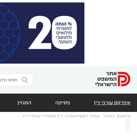

אינדקס עורכי דין
פסיקה
המגזין
מיקומך באתר:
עמוד ראשי
עורך דין ומשרדי עורכי דין