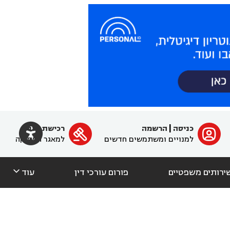

כניסה
|
הרשמה
רכישת מנוי
ﱐ

למנויים ומשתמשים חדשים
למאגר הפסיקה

ירותים משפטיים
פורום עורכי דין
עוד