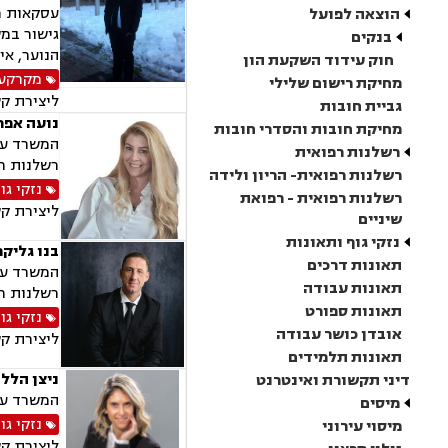
עסקאות מכ
הוצאה לפועל
גישור במש
בנקים
הנוער, אי
חוק עידוד השקעת הון
מקרקעין
מחיקת רישום שלילי
ליצירת ק
גביית חובות
נועה אפר
מחיקת חובות והסדרי חובות
המשרד עוס
רשלנות רפואית
רשלנות רפ
רשלנות רפואית- הריון ולידה
נזקי גו
רשלנות רפואית - רפואת
ליצירת ק
שיניים
נזקי גוף ותאונות
בנו גליקמ
תאונות דרכים
המשרד עוס
תאונות עבודה
רשלנות רפ
תאונות ספורט
נזקי גו
אובדן כושר עבודה
ליצירת ק
תאונות תלמידים
ניצן הלל 
דיני תקשורת ואינטרנט
המשרד עוס
מיסים
נזקי גו
מיסוי עירוני
ליצירת ק