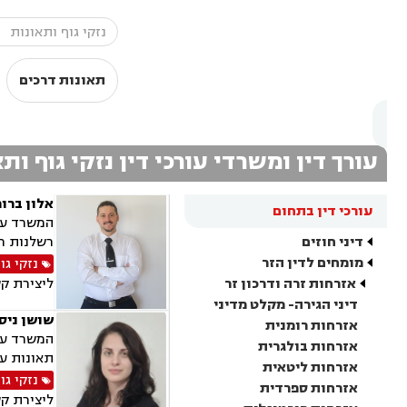
תאונות דרכים
עורך דין ומשרדי עורכי דין נזקי גוף ות
אלון ברו
עורכי דין בתחום
המשרד עוס
דיני חוזים
רשלנות רפ
מומחים לדין הזר
נזקי גו
אזרחות זרה ודרכון זר
ליצירת ק
דיני הגירה- מקלט מדיני
שושן ניס
אזרחות רומנית
המשרד עוס
אזרחות בולגרית
תאונות עק
אזרחות ליטאית
נזקי גו
אזרחות ספרדית
ליצירת ק