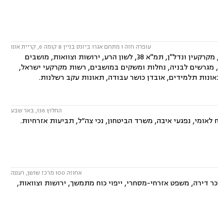
עופרה חזה 1 מתחם אגרו ביזנס בניין B קומה 6, קריית אונו
המשרד עוסק בתחומים: דיני חוזים, ייפוי כוח מתמשך, תביעות ביטוח ונזקי רכוש, מקרקעין ונדל"ן, תמ"א 38, לשון הרע, ירושות וצוואות, מושבים
ירה, מגרשים לבניה, נחלות ומשקים במושבים, רשות מקרקעי ישראל,
תאונות תלמידים, אובדן כושר עבודה, תאונות עקב רשלנות.
החלוץ 136, באר שבע
לאומי, נפגעי איבה, משרד הביטחון, נכי צה״ל, תביעות אזרחיות.
אחוזה 100 מרכז שושן, רעננה
ר דירה, משפט אזרחי-מסחרי, ייפוי כוח מתמשך, ירושות וצוואות,