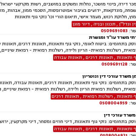
ר דירה, פינוי מושכר, נחלות ומשקים במושבים, רשות מקרקעי ישראל, צ
פחה, פונדקאות, ידועים בציבור אפוטרופסות, הסכמי ממון, אבהות, מזונ
מוץ, חלוקת רכוש, מעמד אישי, תיאום הורי וכו' נזקי גוף ותאונות
 ונדל"ן
,
תכנון ובניה
,
דיור מוגן
שר:
0509691083
תי משרד עו"ד ומגשרת
ק בתחומים: ביטוח לאומי, נזקי גוף ותאונות, תאונות דרכים, תאונות 
ואית, רשלנות רפואית- הריון ולידה, רשלנות רפואית - רפואת שיניים, 
ף ותאונות
,
תאונות דרכים
,
תאונות עבודה
שר:
0509691128
ן משרד עורכי דין ונוטריון
ק בתחומים: נזקי גוף ותאונות, תאונות דרכים, תאונות עבודה, תאונו
ואית, רשלנות רפואית הריון ולידה, רשלנות רפואית - רפואת שיניים, נו
ף ותאונות
,
רשלנות רפואית
,
תאונות דרכים
שר:
0508004959
משרד עורכי דין
ק בתחומים: נזקי גוף ותאונות, דיני חוזים ומסחר, דיני מקרקעין, ירוש
ף ותאונות
,
תאונות דרכים
,
תאונות עבודה
שר:
0508004921