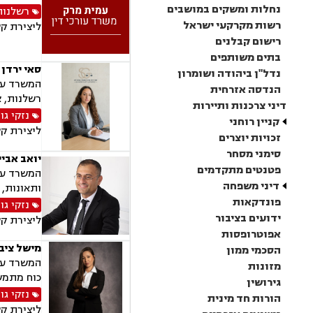
נחלות ומשקים במושבים
רשלנות
רשות מקרקעי ישראל
ליצירת ק
רישום קבלנים
בתים משותפים
סאי ירדן 
נדל"ן ביהודה ושומרון
המשרד עוס
הנדסה אזרחית
רשלנות, צ
דיני צרכנות ותיירות
נזקי גו
קניין רוחני
ליצירת ק
זכויות יוצרים
סימני מסחר
יואב אביי
פטנטים מתקדמים
המשרד עוס
דיני משפחה
ותאונות, 
פונדקאות
נזקי גו
ידועים בציבור
ליצירת ק
אפוטרופסות
מישל ציבי
הסכמי ממון
המשרד עוס
מזונות
כוח מתמש
גירושין
נזקי גו
הורות חד מינית
ליצירת ק