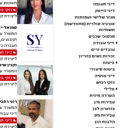
תאונות עק
דיני תעופה
נזקי גו
דיני הייטק
ליצירת ק
מגזר שלישי ועמותות
אנרגיה סולרית (מתחדשת)
סמואל-יני
תשתיות
סכסוכי שכנים
וקיבוצים,
דיני עבודה
העברה בין
עובדים זרים
דיני חו
זכויות נשים בהריון
ליצירת ק
ביטוח
וקנין שיט
ביטוח סיעודי
המשרד עוס
דיני פנסיה
נזקי גו
נזקי רכוש
ליצירת ק
פלילי
הטרדה מינית
רוני רחבי
עבירות מין
המשרד עוס
צווארון לבן
דיני עבודה
עבירות מס
דיני חו
הלבנת הון
ליצירת ק