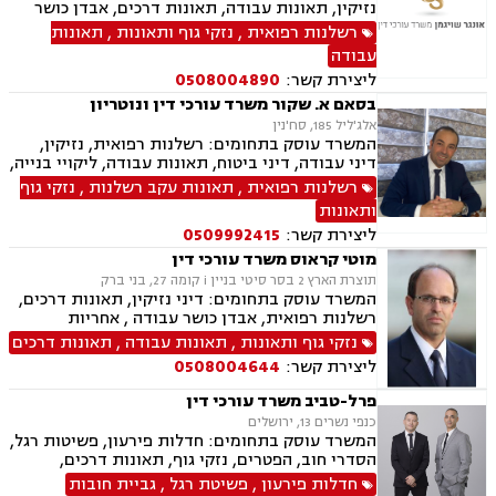
נזיקין, תאונות עבודה, תאונות דרכים, אבדן כושר
עבודה, פטור ממס הכנסה, משרד הביטחון
רשלנות רפואית
,
נזקי גוף ותאונות
,
תאונות
עבודה
ליצירת קשר:
0508004890
בסאם א. שקור משרד עורכי דין ונוטריון
אלג'ליל 185, סח'נין
המשרד עוסק בתחומים: רשלנות רפואית, נזיקין,
דיני עבודה, דיני ביטוח, תאונות עבודה, ליקויי בנייה,
עסקאות מכר דירה, נוטריון.
רשלנות רפואית
,
תאונות עקב רשלנות
,
נזקי גוף
ותאונות
ליצירת קשר:
0509992415
מוטי קראוס משרד עורכי דין
תוצרת הארץ 2 בסר סיטי בניין i קומה 27, בני ברק
המשרד עוסק בתחומים: דיני נזיקין, תאונות דרכים,
רשלנות רפואית, אבדן כושר עבודה , אחריות
מקצועית, ביטוח חיים , נזקי גוף, רשלנות רפואית-
נזקי גוף ותאונות
,
תאונות עבודה
,
תאונות דרכים
הריון ולידה, תאונות עבודה.
ליצירת קשר:
0508004644
פרל-טביב משרד עורכי דין
כנפי נשרים 13, ירושלים
המשרד עוסק בתחומים: חדלות פירעון, פשיטות רגל,
הסדרי חוב, הפטרים, נזקי גוף, תאונות דרכים,
רשלנות רפואית
חדלות פירעון
,
פשיטת רגל
,
גביית חובות