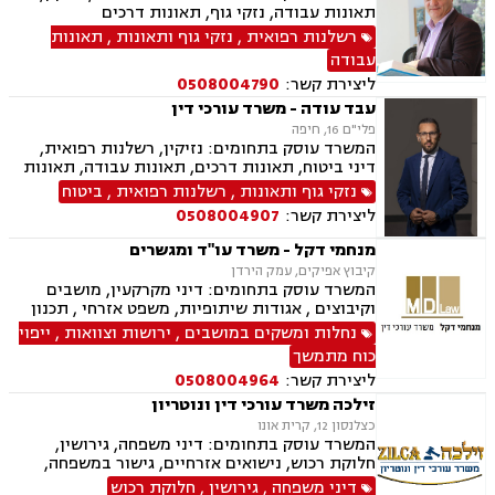
תאונות עבודה, נזקי גוף, תאונות דרכים
רשלנות רפואית
,
נזקי גוף ותאונות
,
תאונות
עבודה
ליצירת קשר:
0508004790
עבד עודה - משרד עורכי דין
פלי"ם 16, חיפה
המשרד עוסק בתחומים: נזיקין, רשלנות רפואית,
דיני ביטוח, תאונות דרכים, תאונות עבודה, תאונות
עקב רשלנות, תאונות תלמידים, נזקי גוף
נזקי גוף ותאונות
,
רשלנות רפואית
,
ביטוח
ליצירת קשר:
0508004907
מנחמי דקל - משרד עו"ד ומגשרים
קיבוץ אפיקים, עמק הירדן
המשרד עוסק בתחומים: דיני מקרקעין, מושבים
וקיבוצים , אגודות שיתופיות, משפט אזרחי , תכנון
ובניה, ירושות וצוואות, ייפוי כוח מתמשך, מסחר
נחלות ומשקים במושבים
,
ירושות וצוואות
,
ייפוי
בינלאומי, בתים משותפים, דיני עבודה, דיני חברות,
כוח מתמשך
חדלות פרעון, ליווי עסקי, נזיקין, נזקי גוף, חקלאי-
ליצירת קשר:
0508004964
עסקי, מגשרים.
זילכה משרד עורכי דין ונוטריון
כצלנסון 12, קרית אונו
המשרד עוסק בתחומים: דיני משפחה, גירושין,
חלוקת רכוש, נישואים אזרחיים, גישור במשפחה,
ירושות וצוואות, הסכמי ממון, אפוטרופסות,
דיני משפחה
,
גירושין
,
חלוקת רכוש