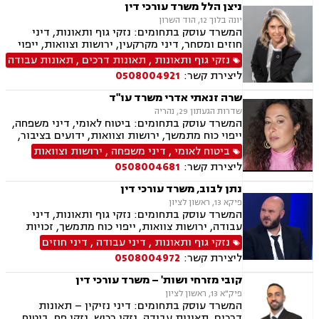
ניצן הלל משרד עורכי דין
יונה בלוך 12, הוד השרון
המשרד עוסק בתחומים: נזקי גוף ותאונות, דיני
חוזים ומסחר, דיני מקרקעין, ירושות וצוואות, ייפוי
כוח מתמשך
נזקי גוף ותאונות
,
תאונות דרכים
,
תאונות עבודה
ליצירת קשר:
0508004921
שרה זנאתי אדרי משרד עו"ד
שדרות הגעתון 29, נהריה
המשרד עוסק בתחומים: ביטוח לאומי, דיני משפחה,
ייפוי כוח מתמשך, ירושות וצוואות, ידועים בציבור,
הסכמי ממון, גישור במשפחה, מזונות, אפוטרופסות,
ביטוח לאומי
,
דיני משפחה
,
ירושות וצוואות
משמורת, מקרקעין ונדל"ן, עסקאות מכר דירה, נזקי
ליצירת קשר:
0508004681
גוף ותאונות, תאונות דרכים, תאונות ספורט, תאונות
תלמידים,
נתן לבוב, משרד עורכי דין
פיקא 13, ראשון לציון
המשרד עוסק בתחומים: נזקי גוף ותאונות, דיני
עבודה, ירושות צוואות, ייפוי כוח מתמשך, זכויות
נשים בהריון ,לשון הרע
נזקי גוף ותאונות
,
דיני עבודה
,
דיני חוזים
ליצירת קשר:
0508004972
קובי מזרחי ושות' – משרד עורכי דין
פיק"א 13, ראשון לציון
המשרד עוסק בתחומים: דיני נזיקין – תאונות
דרכים, תאונות עבודה, נזקי רכוש, נזקי פח, ביטוח