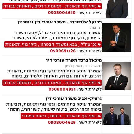
לאומי – נכות מעבודה, נכות כללית, דיני עבודה –
נזקי גוף ותאונות
,
תאונות דרכים
,
תאונות עבודה
הטרדות מיניות במקום העבודה, התעמרות, הלנת
ליצירת קשר:
0508004610
שכר, משרד הביטחון, ליטיגציה אזרחית, ייפוי כוח
מתמשך, משפט מסחרי, צוואות, ירושות, הסכמי
פרנקל אלכסנדר - משרד עורכי דין ונוטריון
ממון, הסכמי פרידה
רחובות
המשרד עוסק בתחומים: נכי צה״ל, צבא ומשרד
הביטחון, נזקי גוף ותאונות, ביטוח לאומי, משרד
הפנים, הסדרת מעמד בישראל
נכי צה"ל
,
צבא ומשרד הבטחון
,
נזקי גוף ותאונות
ליצירת קשר:
0509691126
מיכאל ברנד משרד עורכי דין
רוטשילד 53, ראשון לציון
המשרד עוסק בתחומים: נזקי גוף ותאונות, תאונות
דרכים, תאונות עבודה, תאונות תלמידים, ביטוח
לאומי, אובדן כושר עבודה, רשלנות רפואית, דיני
נזקי גוף ותאונות
,
תאונות דרכים
,
תאונות עבודה
תעופה
ליצירת קשר:
0508004951
גרציק- אביב משרד עורכי דין
המשרד עוסק בתחומים: נזקי גוף ותאונות, תביעות
ביטוח ונזקי רכוש, ביטוח סיעודי, לשון הרע, חוקתי
מנהלי, ייפוי כוח מתמשך, רשויות מקומיות משפטי
נזקי גוף ותאונות
,
ביטוח
,
ביטוח סיעודי
מסחרי אזרחי
ליצירת קשר:
0508004629