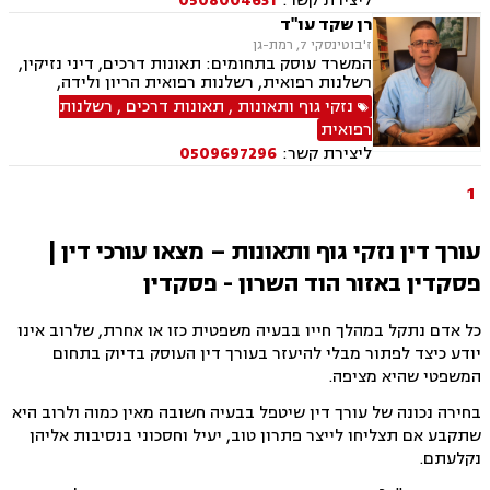
ליצירת קשר:
0508004631
מקרקעין ונדל"ן, עסקאות מכר דירה, הפקעות
מקרקעין, מיסוי מקרקעין, פינוי מושכר, ייפוי כוח
רן שקד עו"ד
מתמשך, ירושות וצוואות, הסכמי ממון
ז'בוטינסקי 7, רמת-גן
המשרד עוסק בתחומים: תאונות דרכים, דיני נזיקין,
רשלנות רפואית, רשלנות רפואית הריון ולידה,
ביטוח, תאונות עבודה, ייצוג נכי צה"ל, ירושות
נזקי גוף ותאונות
,
תאונות דרכים
,
רשלנות
וצוואות.
רפואית
ליצירת קשר:
0509697296
1
עורך דין נזקי גוף ותאונות – מצאו עורכי דין |
פסקדין באזור הוד השרון - פסקדין
כל אדם נתקל במהלך חייו בבעיה משפטית כזו או אחרת, שלרוב אינו
יודע כיצד לפתור מבלי להיעזר בעורך דין העוסק בדיוק בתחום
המשפטי שהיא מציפה.
בחירה נכונה של עורך דין שיטפל בבעיה חשובה מאין כמוה ולרוב היא
שתקבע אם תצליחו לייצר פתרון טוב, יעיל וחסכוני בנסיבות אליהן
נקלעתם.