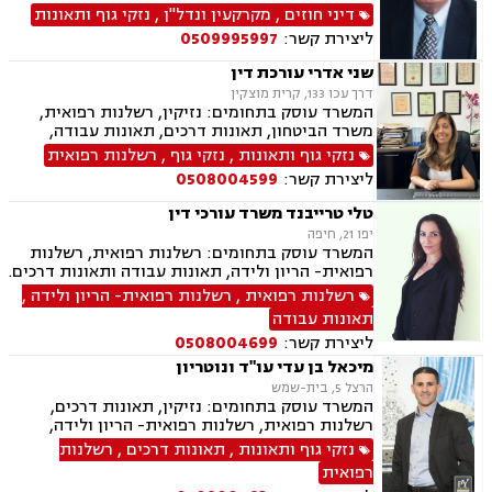
הוצאה לפועל, סדר דין אזרחי וראיות, עבירות מס
דיני חוזים
,
מקרקעין ונדל"ן
,
נזקי גוף ותאונות
כלכליות, עסקאות מכר דירה, ליקויי בנייה, מגשרים,
ליצירת קשר:
0509995997
מיסוי נדל"ן, מסים, נדל"ן, פינוי מושכר, ליטיגציה,
ירושות וצוואות, אבדן כושר עבודה, בוררים, ביטוח
שני אדרי עורכת דין
לאומי, גישור במשפחה, גישור ובוררויות, דיני
דרך עכו 133, קרית מוצקין
פשיטות רגל, הסכמי ממון, תאונות דרכים, תעבורה,
המשרד עוסק בתחומים: נזיקין, רשלנות רפואית,
תכנון ובניה.
משרד הביטחון, תאונות דרכים, תאונות עבודה,
פשיטת רגל, ירושות וצוואות, ביטוח חיים , דיני
נזקי גוף ותאונות
,
נזקי גוף
,
רשלנות רפואית
ביטוח.
ליצירת קשר:
0508004599
טלי טרייבנד משרד עורכי דין
יפו 21, חיפה
המשרד עוסק בתחומים: רשלנות רפואית, רשלנות
רפואית- הריון ולידה, תאונות עבודה ותאונות דרכים.
רשלנות רפואית
,
רשלנות רפואית- הריון ולידה
,
תאונות עבודה
ליצירת קשר:
0508004699
מיכאל בן עדי עו"ד ונוטריון
הרצל 5, בית-שמש
המשרד עוסק בתחומים: נזיקין, תאונות דרכים,
רשלנות רפואית, רשלנות רפואית- הריון ולידה,
תאונות עבודה, נזקי גוף, תאונות ספורט, אבדן כושר
נזקי גוף ותאונות
,
תאונות דרכים
,
רשלנות
עבודה , דיני ביטוח, דיני עבודה, דיני מקרקעין,
רפואית
עסקאות מכר דירה, נוטריון.