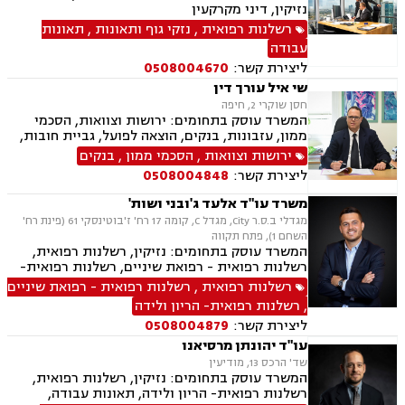
נזיקין, דיני מקרקעין
רשלנות רפואית
,
נזקי גוף ותאונות
,
תאונות
עבודה
ליצירת קשר:
0508004670
שי איל עורך דין
חסן שוקרי 2, חיפה
המשרד עוסק בתחומים: ירושות וצוואות, הסכמי
ממון, עזבונות, בנקים, הוצאה לפועל, גביית חובות,
חדלות פירעון, פינוי מושכר, נזקי גוף ותאונות,
ירושות וצוואות
,
הסכמי ממון
,
בנקים
תאונות דרכים, מקרקעין ונדל"ן, עסקאות מכר דירה
ליצירת קשר:
0508004848
משרד עו"ד אלעד ג'ובני ושות'
מגדלי ב.ס.ר City, מגדל C, קומה 17 רח' ז'בוטינסקי 61 (פינת רח'
השחם 1), פתח תקווה
המשרד עוסק בתחומים: נזיקין, רשלנות רפואית,
רשלנות רפואית - רפואת שיניים, רשלנות רפואית-
הריון ולידה, ביטוח לאומי, תאונות דרכים, תאונות
רשלנות רפואית
,
רשלנות רפואית - רפואת שיניים
עבודה, תאונות ספורט, אבדן כושר עבודה , נזקי גוף,
,
רשלנות רפואית- הריון ולידה
תאונות תלמידים, ביטוח סיעודי , דיני פנסיה
ליצירת קשר:
0508004879
עו"ד יהונתן מרסיאנו
שד' הרכס 13, מודיעין
המשרד עוסק בתחומים: נזיקין, רשלנות רפואית,
רשלנות רפואית- הריון ולידה, תאונות עבודה,