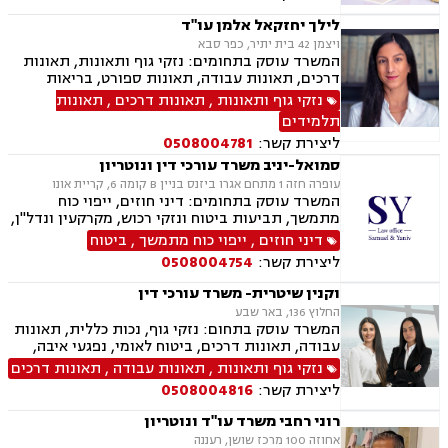
לילך יחזקאל אלמן עו"ד
ויצמן 42 בית יתיר, כפר סבא
המשרד עוסק בתחומים: נזקי גוף ותאונות, תאונות
דרכים, תאונות עבודה, תאונות ספורט, בריאות
הנפש, אובדן כושר עבודה, תאונות תלמידים, תאונות
נזקי גוף ותאונות
,
תאונות דרכים
,
תאונות
עקב רשלנות, ביטוח לאומי, ייפוי כוח מתמשך,
תלמידים
ירושות וצוואת
ליצירת קשר:
0508004781
סמואל-יניב משרד עורכי דין ונוטריון
עופרה חזה 1 מתחם אגרו ביזנס בניין B קומה 6, קריית אונו
המשרד עוסק בתחומים: דיני חוזים, ייפוי כוח
מתמשך, תביעות ביטוח ונזקי רכוש, מקרקעין ונדל"ן,
תמ"א 38, לשון הרע, ירושות וצוואות, מושבים
דיני חוזים
,
ייפוי כוח מתמשך
,
ביטוח
וקיבוצים, קבוצות רכישה, ליקוי בניה, פינוי בינוי,
ליצירת קשר:
0508004754
פינוי מושכר, עסקאות מכר דירה, מגרשים לבניה,
נחלות ומשקים במושבים, רשות מקרקעי ישראל,
וקנין שיטרית- משרד עורכי דין
העברה בין דורית, בן ממשיך, נזקי גוף ותאונות,
החלוץ 136, באר שבע
תאונות דרכים, תאונות עבודה, תאונות תלמידים,
המשרד עוסק בתחום: נזקי גוף, נכות כללית, תאונות
אובדן כושר עבודה, תאונות עקב רשלנות.
עבודה, תאונות דרכים, ביטוח לאומי, נפגעי איבה,
משרד הביטחון, נכי צה״ל, תביעות אזרחיות.
נזקי גוף ותאונות
,
תאונות עבודה
,
תאונות דרכים
ליצירת קשר:
0508004816
רוני רחבי משרד עו"ד ונוטריון
אחוזה 100 מרכז שושן, רעננה