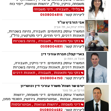
משפחה, נזיקין, נדל"ן, ירושות וצוואות, ייפוי כוח
מתמשך, עסקאות מכר דירה, ליקוי בניה, גירושין,
פלילי
,
תעבורה
,
דיני משפחה
הסכמי ממון, מזונות, משמורת, נזקי גוף, תאונות
ליצירת קשר:
0508004815
דרכים
אבי הורביץ עו"ד
נחלת יצחק 34, תל-אביב
המשרד עוסק בתחומים: תעבורה, נהיגה בשכרות,
תאונות דרכים, דיני חוזים, דיני מקרקעין, נדל"ן,
עסקאות מכר דירה, ליקויי בנייה, ירושות וצוואות,
נזקי גוף ותאונות
,
תעבורה
,
נהיגה בשכרות
דיור מוגן, נזיקין, דיני תאגידים, זכויות אדם, לשון
ליצירת קשר:
0508004831
הרע, קבוצות רכישה, רישוי עסקים, תמ"א 38, תכנון
ובניה
בארי קפלן חברת עורכי דין
תובל 13, רמת-גן
המשרד עוסק בתחומים: דיני נזיקין, תעבורה,
תאונות דרכים, תאונות עבודה, נהיגה בשכרות
נזקי גוף ותאונות
,
תעבורה
,
תאונות דרכים
ליצירת קשר:
0508004750
יורם שר ושות' משרד עורכי דין ונוטריון
הדקל 41, תל מונד
המשרד עוסק בתחומים: דיני משפחה, ירושות
וצוואות, אבהות , אפוטרופסות, גירושין, הסכמי ממון,
ידועים בציבור, מזונות, משמורת, אזרחויות ואשרות,
דיני משפחה
,
ירושות וצוואות
,
אפוטרופסות
דיני הגירה, הסדרת מעמד בישראל.
ליצירת קשר:
0508004682