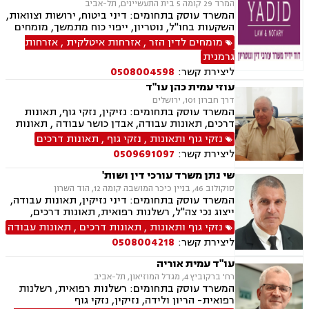
המרד 29 קומה 5 בית התעשיינים, תל-אביב
המשרד עוסק בתחומים: דיני ביטוח, ירושות וצוואות,
השקעות בחו"ל, נוטריון, ייפוי כוח מתמשך, מומחים
לדין הזר, זכויות ניצולי שואה, אזרחות פורטוגלית,
מומחים לדין הזר
,
אזרחות איטלקית
,
אזרחות
אזרחות ספרדית, תביעות גזזת, ביטוח סיעודי,
גרמנית
נזיקין, נזקי גוף ורכוש, תאונות עבודה, תאונות
ליצירת קשר:
0508004598
דרכים, תאונות תלמידים, תאונות ספורט
עוזי עמית כהן עו"ד
דרך חברון 101, ירושלים
המשרד עוסק בתחומים: נזיקין, נזקי גוף, תאונות
דרכים, תאונות עבודה, אבדן כושר עבודה , תאונות
עקב רשלנות, רשלנות רפואית, דיני ביטוח, ייפוי כוח
נזקי גוף ותאונות
,
נזקי גוף
,
תאונות דרכים
מתמשך, נוטריון
ליצירת קשר:
0509691097
שי נתן משרד עורכי דין ושות'
סוקולוב 46, בניין כיכר המושבה קומה 12, הוד השרון
המשרד עוסק בתחומים: דיני נזיקין, תאונות עבודה,
ייצוג נכי צה"ל, רשלנות רפואית, תאונות דרכים,
משרד הביטחון, לשון הרע, ירושות וצוואות, ייפוי כוח
נזקי גוף ותאונות
,
תאונות דרכים
,
תאונות עבודה
מתמשך
ליצירת קשר:
0508004218
עו"ד עמית אוריה
רח' ברקוביץ 4, מגדל המוזיאון, תל-אביב
המשרד עוסק בתחומים: רשלנות רפואית, רשלנות
רפואית- הריון ולידה, נזיקין, נזקי גוף