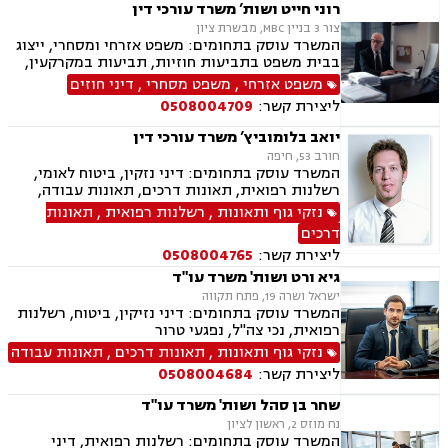
רוני חייט ושות’ משרד עורכי דין
צור 3 בניין MBC, מבשרת ציון
המשרד עוסק בתחומים: משפט אזרחי ומסחרי, ייצוג
בבית משפט בתביעות חוזיות, תביעות במקרקעין,
ענייני ירושות וצוואות, דיני עבודה, נזיקין, עסקאות
משפט אזרחי
,
משפט מסחרי
,
דיני חוזים
נדל"ן, מכר דירה, ייפוי כוח מתמשך
ליצירת קשר:
0508004709
יואב בלומוביץ’ משרד עורכי דין
חורב 53, חיפה
המשרד עוסק בתחומים: דיני נזקין, ביטוח לאומי,
רשלנות רפואית, תאונות דרכים, תאונות עבודה,
אובדן כושר עבודה
נזקי גוף ותאונות
,
רשלנות רפואית
,
תאונות
דרכים
ליצירת קשר:
0508004765
גיא ורט ושות' משרד עו"ד
ישראל ושרה 19, פתח תקווה
המשרד עוסק בתחומים: דיני נזיקין, ביטוח, רשלנות
רפואית, נכי צה"ל, נפגעי טרור
נזקי גוף ותאונות
,
תאונות דרכים
,
תאונות עבודה
ליצירת קשר:
0508004684
שחר בן סהל ושות' משרד עו"ד
נח מוזס 2, ראשון לציון
המשרד עוסק בתחומים: רשלנות רפואית, דיני