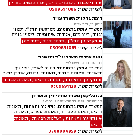
הרע, מקרקעין ונדל"ן, נזקי גוף ותאונות
דיני עבודה
,
עובדים זרים
,
זכויות נשים בהריון
ליצירת קשר:
0509691086
דימה בקלניק משרד עו"ד
רימון 23, בית אריה
המשרד עוסק בתחומים: מקרקעין ונדל"ן, תכנון
ובניה, דיור מוגן, אגודות שיתופיות, ליקויי בנייה,
מושבים וקיבוצים, פינוי בינוי, קבוצות רכישה,
מקרקעין ונדל"ן
,
תכנון ובניה
,
דיור מוגן
עסקאות מכר דירה, פינוי מושכר, נחלות ומשקים
ליצירת קשר:
0509691083
במושבים, רשות מקרקעי ישראל, צווי הריסה, רישום
קבלנים, בתים משותפים, וכו', דיני משפחה, גישור
נועה אפרתי משרד עו"ד ומגשרת
במשפחה, פונדקאות, ידועים בציבור אפוטרופסות,
דוד סחרוב 3, ראשון לציון
הסכמי ממון, אבהות, מזונות, משמורת, גירושין,
המשרד עוסק בתחומים: ביטוח לאומי, נזקי גוף
הורות חד מינית, נישואים אזרחיים, חוק הנוער,
ותאונות, תאונות דרכים, תאונות עבודה, אובדן כושר
אימוץ, חלוקת רכוש, מעמד אישי, תיאום הורי וכו'
עבודה, תאונות תלמידים, תאונות עקב רשלנות,
נזקי גוף ותאונות
,
תאונות דרכים
,
תאונות עבודה
נזקי גוף ותאונות
רשלנות רפואית, רשלנות רפואית- הריון ולידה,
ליצירת קשר:
0509691128
רשלנות רפואית - רפואת שיניים, צבא ומשרד
הבטחון, נכי צה"ל, משפט צבאי.
בנו גליקמן משרד עורכי דין ונוטריון
ז'בוטינסקי 35 מגדל התאומים 2, רמת-גן
המשרד עוסק בתחומים: נזקי גוף ותאונות, תאונות
דרכים, תאונות עבודה, תאונות ספורט, תאונות
תלמידים, תאונות עקב רשלנות ביטוח לאומי,
נזקי גוף ותאונות
,
רשלנות רפואית
,
תאונות
רשלנות רפואית, רשלנות רפואית הריון ולידה,
דרכים
רשלנות רפואית - רפואת שיניים, נוטריון
ליצירת קשר:
0508004959