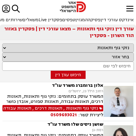


ﱐ
אינדקס עורכי דין
פסיקה
המגזין
טפסים
פסקדין Live
משאלים
שירותים מש
עורך דין נזקי גוף ותאונות – מצאו עורכי דין | פסקדין באזור
הוד השרון - פסקדין
חיפוש עורך דין
אלון ברומברג משרד עו"ד
רחוב הילל 23, ירושלים
המשרד עוסק בתחומים: נזקי גוף ותאונות, תאונות
דרכים, תאונות עבודה, תאונות ספורט, אובדן כושר
עבודה, תאונות תלמידים, רשלנות רפואית, רשלנות
נזקי גוף ותאונות
,
תאונות דרכים
,
תאונות עבודה
רפואית- הריון ולידה, ביטוח לאומי
ליצירת קשר:
0509693021
שושן ניסים שלו משרד עו"ד
רמת-גן
המשרד עוסק בתחומים: נזקי גוף ותאונות, תאונות