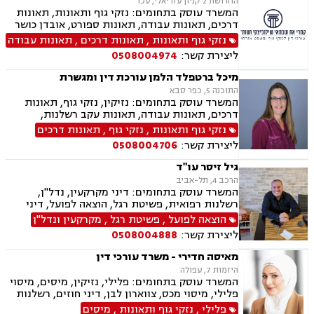
החרושת 2 קניון עזריאלי, עכו
תלמידים, אבדן כושר עבודה , תאונות ספורט,
המשרד עוסק בתחומים: נזקי גוף ותאונות, תאונות
בריאות הנפש, לשון הרע, דיני צבא ובטחון, נכי צה"ל,
דרכים, תאונות עבודה, תאונות ספורט, אובדן כושר
נפגעי טרור , תביעות יצוגיות
עבודה, תאונות תלמידים, תאונות עקב רשלנות,
נזקי גוף ותאונות
,
תאונות דרכים
,
תאונות עבודה
תביעות ביטוח ונזקי רכוש, ביטוח סיעודי, דיני
ליצירת קשר:
0508004974
פנסיה, נזקי רכוש, פטור ממס הכנסה מסיבות
רפואיות
מיכל ברטפלד הלמן עורכת דין ומגשרת
התוכנה 5, כפר סבא
המשרד עוסק בתחומים: נזיקין, נזקי גוף, תאונות
דרכים, תאונות עבודה, תאונות עקב רשלנות,
תאונות תלמידים, רשלנות רפואית, אבדן כושר
נזקי גוף ותאונות
,
נזקי גוף
,
תאונות דרכים
עבודה , ייפוי כוח מתמשך, ביטוח לאומי, ירושות
ליצירת קשר:
0508004706
וצוואות, הסכמי ממון, גישור
גיל זיסר עו"ד
הרכב 4, תל-אביב
המשרד עוסק בתחומים: דיני מקרקעין, נדל"ן,
רשלנות רפואית, פשיטת רגל, הוצאה לפועל, דיני
עבודה, ירושות וצוואות
הוצאה לפועל
,
פשיטת רגל
,
מקרקעין ונדל"ן
ליצירת קשר:
0508004888
מאיסה חדירי - משרד עורכי דין
היזמות 7, עפולה
המשרד עוסק בתחומים: פלילי, נזיקין, מיסים, מיסוי
פלילי, מיסוי מכס, צווארון לבן, דיני חוזים, רשלנות
רפואית, דיני ביטוח, דיני חברות, הוצאה לפועל,
פלילי
,
נזקי גוף ותאונות
,
מיסים