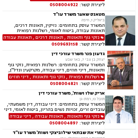
משמורת, מזונות, ייפוי כוח מתמשך, דיני עבודה,
ליצירת קשר:
0508004922
דיני מקרקעין, תמ"א 38, מגרשים לבניה , הפקעת
קרקעות, פינוי בינוי, תכנון ובניה, עסקאות מכר דירה,
מטאנס שאער משרד עו"ד
ליקויי בנייה, מיסוי נדל"ן, נדל"ן, נזיקין, לשון הרע,
ביאליק 1, חיפה
תאונות דרכים, תאונות עבודה, דיני חברות, ליווי
המשרד עוסק בתחומים: נזיקין, תאונות דרכים,
עסקי, ליווי מיזמי סטארטאפ, קניין רוחני, רשלנות
תאונות עבודה, ביטוח לאומי, רשלנות רפואית
רפואית, רשלנות רפואית - רפואת שיניים, משרד
נזקי גוף ותאונות
,
תאונות דרכים
,
תאונות עבודה
הביטחון, נכי צה"ל, משפט צבאי
ליצירת קשר:
0509693158
גדעון פנר משרד עורכי דין
יצחק בן צבי 7, באר שבע
המשרד עוסק בתחומים: רשלנות רפואית, נזקי גוף
ותאונות, דיני חוזים, דיני עבודה, מקרקעין ונדל"ן,
דיני משפחה, בנקים, פלילי, נזקי גוף, תאונות עבודה,
רשלנות רפואית
,
נזקי גוף ותאונות
,
דיני חוזים
תאונות דרכים, משפט מסחרי, תביעות ביטוח ונזקי
ליצירת קשר:
0508004821
רכוש, ייפוי כוח מתמשך, נוטריון , רשלנות רפואית-
הריון ולידה, לשון הרע, תאונות ספורט, בריאות
אריק שלו ושות', משרד עורכי דין
הנפש, אובדן כושר עבודה , תאונות תלמידים,
תובל 13, רמת-גן
תאונות עקב רשלנות, נזקי רכוש, קבלנות חוזית,
המשרד עוסק בתחומים: דיני עבודה, דין משמעתי,
השקעות בחו"ל, דין משמעתי, עובדים זרים, זכויות
עובדים זרים, זכויות נשים בהריון, ביטוח לאומי, דיני
נשים בהריון, תכנון ובניה, דיור מוגן, אגודות
ביטוח, ביטוח סיעודי , דיני פנסיה, צווי מניעה, אזרחי
נזקי גוף ותאונות
,
תאונות עבודה
,
דיני עבודה
שיתופיות, ליקויי בנייה, מושבים וקיבוצים , ועוד
מסחרי, קניין רוחני, זכויות יוצרים, דיני תאגידים,
ליצירת קשר:
0508004897
פירוקים והקפאות הליכים, פשיטת רגל, ליווי עסקי,
נזיקין, רשלנות רפואית, רשלנות רפואית- הריון
קמרי את שבתאי שילוביצקי ושות' משרד עו"ד
ולידה, נזקי גוף, תאונות עקב רשלנות, תאונות