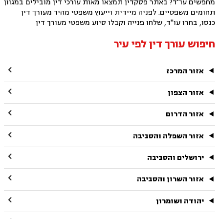
מחפשים עו"ד? באתר פסקדין תמצאו מאות עורכי דין מובילים במגוון
תחומים משפטיים. לפניה מיידית וייעוץ משפטי מהיר מעורך דין
כנסו, בחרו עו"ד, שלחו פנייה וקבלו סיוע משפטי מעורך דין
חיפוש עורך דין לפי עיר

אזור המרכז

אזור הצפון

אזור הדרום

אזור השפלה והסביבה

ירושלים והסביבה

אזור השרון והסביבה

יהודה ושומרון