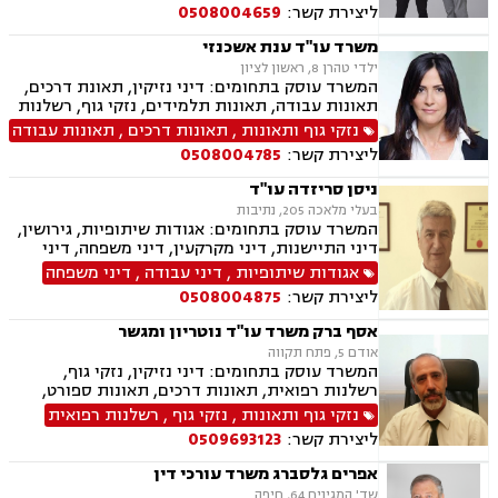
ליצירת קשר:
0508004659
משרד עו"ד ענת אשכנזי
ילדי טהרן 8, ראשון לציון
המשרד עוסק בתחומים: דיני נזיקין, תאונת דרכים,
תאונות עבודה, תאונות תלמידים, נזקי גוף, רשלנות
רפואית, רשלנות רפואית הריון ולידה,רשלנות
נזקי גוף ותאונות
,
תאונות דרכים
,
תאונות עבודה
רפואית רפואת שיניים
ליצירת קשר:
0508004785
ניסן סריזדה עו"ד
בעלי מלאכה 205, נתיבות
המשרד עוסק בתחומים: אגודות שיתופיות, גירושין,
דיני התיישנות, דיני מקרקעין, דיני משפחה, דיני
נזיקין, דיני עבודה, תעבורה, נזקי גוף, משפט אזרחי,
אגודות שיתופיות
,
דיני עבודה
,
דיני משפחה
חקלאי- עסקי, עובדים זרים, מושבים וקיבוצים,
ליצירת קשר:
0508004875
משמורת, הוצאה לפועל, לשון הרע, מגרשים
חקלאיים, מגרשים לבניה, נחלות ומשקים במושבים,
אסף ברק משרד עו"ד נוטריון ומגשר
תאונות דרכים ותאונות עבודה.
אודם 5, פתח תקווה
המשרד עוסק בתחומים: דיני נזיקין, נזקי גוף,
רשלנות רפואית, תאונות דרכים, תאונות ספורט,
תאונות עבודה, אבדן כושר עבודה , ביטוח לאומי,
נזקי גוף ותאונות
,
נזקי גוף
,
רשלנות רפואית
ביטוח חיים , ביטוח סיעודי , דיני ביטוח, נוטריון, נכי
ליצירת קשר:
0509693123
צה"ל, תאונות תלמידים ותאונות עקב רשלנות.
אפרים גלסברג משרד עורכי דין
שד' המגינים 64, חיפה