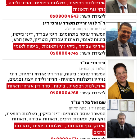
רשלנות רפואית
,
רשלנות רפואית- הריון ולידה
,
נזקי גוף ותאונות
ליצירת קשר:
0508004643
ד"ר לואי זרייק משרד עורכי דין
שד' מנחם בגין 80, עפולה
המשרד עוסק בתחומים: דיני עבודה, דיני נזיקין,
ביטוח לאומי, תאונות עבודה, נוטריון, לשון הרע,
רשויות מקומיות, אבדן כושר עבודה , הטרדה מינית.
דיני עבודה
,
נזקי גוף ותאונות
,
ביטוח לאומי
ליצירת קשר:
0508004745
ורד פרי עו"ד
הגלעד 5, רמת-גן
המשרד עוסק: ביטוח, סדר דין אזרחי וראיות, דיני
נזיקין ורשלנות רפואית- הריון ולידה ייצוג נפגעים,
תאונות דרכים, אובדן כושר עבודה, ביטוח חיים,
רשלנות רפואית
,
ביטוח
,
סדר דין אזרחי וראיות
תאונות עבודה ואחריות מקצועית.
ליצירת קשר:
0508004768
שמואל פלד עו"ד
מוטה גור 7, פתח תקווה
המשרד עוסק תחומים: דיני נזיקין, רשלנות רפואית,
נזקי גוף, תאונות דרכים, תאונות עבודה, תאונות
תלמידים, ביטוח חיים, אובדן כושר עבודה, ביטוח
נזקי גוף ותאונות
,
רשלנות רפואית
,
תאונות
סיעודי, נכי צה"ל, תביעות ביטוח, נזקי רכוש, דיני
דרכים
עבודה, דיני פנסיה, פירוקים והקפאות הליכים,