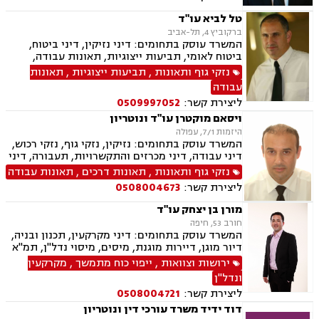
טל לביא עו"ד
ברקוביץ 4, תל-אביב
המשרד עוסק בתחומים: דיני נזיקין, דיני ביטוח,
ביטוח לאומי, תביעות ייצוגיות, תאונות עבודה,
תאונות דרכים, אבדן כושר עבודה, ביטוח חיים
נזקי גוף ותאונות
,
תביעות ייצוגיות
,
תאונות
וביטוח סיעודי.
עבודה
ליצירת קשר:
0509997052
ויסאם מוקטרן עו"ד ונוטריון
היזמות 7/1, עפולה
המשרד עוסק בתחומים: נזיקין, נזקי גוף, נזקי רכוש,
דיני עבודה, דיני מכרזים והתקשרויות, תעבורה, דיני
חוזים, דיני ביטוח, דיני מקרקעין, רשלנות רפואית,
נזקי גוף ותאונות
,
תאונות דרכים
,
תאונות עבודה
תאונות ספורט, סדר דין אזרחי וראיות, חוקתי
ליצירת קשר:
0508004673
ומנהלי, גישור ובוררויות, ביטוח לאומי, תאונות
דרכים, תאונות עבודה, משרד הביטחון, נכי צה"ל,
מורן בן יצחק עו"ד
לשון הרע, צווי מניעה, ירושות וצוואות, נוטריון,
חורב 53, חיפה
רשלנות רפואית- הריון ולידה
המשרד עוסק בתחומים: דיני מקרקעין, תכנון ובניה,
דיור מוגן, דיירות מוגנת, מיסים, מיסוי נדל"ן, תמ"א
38, פינוי בינוי, דיני חוזים ומסחר, גישור ובוררויות,
ירושות וצוואות
,
ייפוי כוח מתמשך
,
מקרקעין
דיני נזיקין, נזקי גוף, נכי צה"ל, אבדן כושר עבודה ,
ונדל"ן
דיני ביטוח, רשלנות רפואית, ירושות וצוואות,
ליצירת קשר:
0508004721
ליטיגציה, לשון הרע, דיני עבודה
דוד ידיד משרד עורכי דין ונוטריון