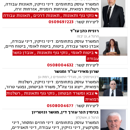
המשרד עוסק בתחומים: דיני נזיקין, תאונות עבודה,
רשלנות רפואית, אזרחות רומנית, אזרחות זרה,
ביטוח לאומי, משפט אזרחי, תאונות דרכים.
נזקי גוף ותאונות
,
תאונות דרכים
,
תאונות עבודה
ליצירת קשר:
0509697223
רונית כהן עו"ד
הרצל 4, גן יבנה
המשרד עוסק בתחומים: דיני נזיקין, דיני עבודה,
אבדן כושר עבודה, ביטוח, ביטוח לאומי, ביטוח חיים,
ביטוח סיעודי, נהיגה בשיכרות, תאונות ספורט,
ביטוח לאומי
,
נזקי גוף ותאונות
,
אובדן כושר
תאונות דרכים, ירושות וצוואות, מגשרים, רשויות
עבודה
מקומיות וזכויות רפואיות.
ליצירת קשר:
0508004632
שרון מאירי עו"ד ומגשר
ז'בוטינסקי 35, מגדלי התאומים 2, רמת-גן
המשרד עוסק בתחומים: דיני נזיקין, רשלנות
רפואית, ייצוג נכי צה"ל, משרד הביטחון, נפגעי טרור,
דיני צבא ובטחון, ליטיגציה, גישור ובוררויות, תאונות
צבא ומשרד הבטחון
,
נזקי גוף ותאונות
,
רשלנות
דרכים, תאונות עבודה.
רפואית
ליצירת קשר:
0508004677
בנימין הנר עורך דין, מגשר ונוטריון
הרצל 5, אשקלון
המשרד עוסק בתחומים: דיני חוזים ומסחר, דיני
מקרקעין, דיני נזיקין, דיני עבודה, דיני תאגידים,