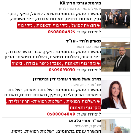
פירמת עורכי הדין KR
יוסף לישנסקי 4, ראשון לציון
המשרד עוסק בתחומים:הוצאה לפועל, נזיקין, נזקי
גוף, תאונות דרכים, תאונות עבודה, דיני משפחה,
גירושין, ירושות וצוואות, הסכמי ממון, דין משמעתי,
הוצאה לפועל
,
נזקי גוף ותאונות
,
נזקי גוף
מקרקעין ונדל"ן, עסקאות מכר דירה, גישור עסקי,
ליצירת קשר:
0508004925
דיני חוזים, אובדן כושר עבודה, ביטוח לאומי, דיני
חברות, דיני עמותות.
טארק ח'ורי - עו"ד
ראמה, כפר ראמה
המשרד עוסק בתחומים: נזיקין, אבדן כושר עבודה ,
דיני ביטוח, רשלנות רפואית, רשלנות רפואית- הריון
ולידה, רשלנות רפואית - רפואת שיניים, תאונות
נזקי גוף ותאונות
,
אובדן כושר עבודה
,
ביטוח
דרכים, תאונות עבודה, תאונות ספורט, נזקי גוף,
ליצירת קשר:
0509693030
תאונות תלמידים, נזקי רכוש, ביטוח לאומי, ביטוח
סיעודי , דיני פנסיה
מירב אשל משרד עורכי דין ונוטריון
שד' מוריה 111, חיפה
המשרד עוסק בתחומים: רשלנות רפואית, רשלנות
רפואית- הריון ולידה, נזיקין, תאונות דרכים, תאונות
עבודה, נוטריון, ייפוי כוח מתמשך, צבא ומשרד
רשלנות רפואית
,
רשלנות רפואית- הריון ולידה
,
הביטחון, נפגעי פעולות איבה, נכי צה״ל, ירושות-
נזקי גוף ותאונות
צוואות.
ליצירת קשר:
0508004849
עו"ד אורי גלבוע
ויצמן 2, תל-אביב
המשרד עוסק בתחומים: רשלנות רפואית, נזיקין,