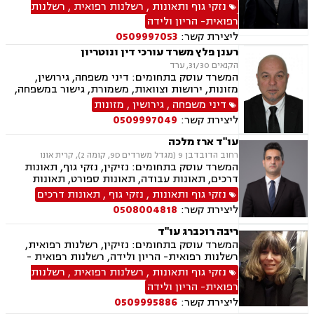
תאונות דרכים
נזקי גוף ותאונות
,
רשלנות רפואית
,
רשלנות
רפואית- הריון ולידה
ליצירת קשר:
0509997053
רענן פלץ משרד עורכי דין ונוטריון
הקנאים 31/30, ערד
המשרד עוסק בתחומים: דיני משפחה, גירושין,
מזונות, ירושות וצוואות, משמורת, גישור במשפחה,
חלוקת רכוש, ידועים בציבור, מעמד אישי, אלימות
דיני משפחה
,
גירושין
,
מזונות
במשפחה, נזיקין, נזקי גוף, נזקי רכוש, תאונות דרכים,
ליצירת קשר:
0509997049
תאונות עבודה, תאונות עקב רשלנות, דיני עבודה,
נוטריון.
עו"ד ארז מלכה
רחוב הדובדבן 9 (מגדל משרדים 9D, קומה 2), קרית אונו
המשרד עוסק בתחומים: נזיקין, נזקי גוף, תאונות
דרכים, תאונות עבודה, תאונות ספורט, תאונות
תלמידים, רשלנות רפואית
נזקי גוף ותאונות
,
נזקי גוף
,
תאונות דרכים
ליצירת קשר:
0508004818
ריבה רוכברג עו"ד
המשרד עוסק בתחומים: נזיקין, רשלנות רפואית,
רשלנות רפואית- הריון ולידה, רשלנות רפואית -
רפואת שיניים, נזקי גוף
נזקי גוף ותאונות
,
רשלנות רפואית
,
רשלנות
רפואית- הריון ולידה
ליצירת קשר:
0509995886