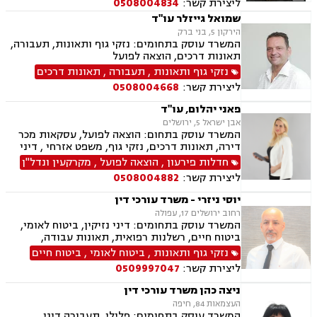
ליצירת קשר:
0508004834
שמואל גייזלר עו"ד
הירקון 5, בני ברק
המשרד עוסק בתחומים: נזקי גוף ותאונות, תעבורה,
תאונות דרכים, הוצאה לפועל
נזקי גוף ותאונות
,
תעבורה
,
תאונות דרכים
ליצירת קשר:
0508004668
פאני יהלום, עו"ד
אבן ישראל 5, ירושלים
המשרד עוסק בתחום: הוצאה לפועל, עסקאות מכר
דירה, תאונות דרכים, נזקי גוף, משפט אזרחי , דיני
מקרקעין, דיני חוזים, דיני ביטוח, נזיקין, אבדן כושר
חדלות פירעון
,
הוצאה לפועל
,
מקרקעין ונדל"ן
עבודה , הסכמי ממון, ירושות וצוואות, רשות מקרקעי
ליצירת קשר:
0508004882
ישראל, נדל"ן, סדר דין אזרחי וראיות, תאונות
עבודה, נוטריון, ייפוי כוח מתמשך
יוסי ניזרי - משרד עורכי דין
רחוב ירושלים 17, עפולה
המשרד עוסק בתחומים: דיני נזיקין, ביטוח לאומי,
ביטוח חיים, רשלנות רפואית, תאונות עבודה,
תאונות דרכים, תאונות ספורט, נכי צה"ל, רשלנות
נזקי גוף ותאונות
,
ביטוח לאומי
,
ביטוח חיים
רפואית- הריון ולידה, דיני ביטוח, דיני עבודה,
ליצירת קשר:
0509997047
פשיטת רגל, דיני חוזים ומסחר, סדר דין אזרחי
וראיות, דיני מקרקעין, מגשרים, אבדן כושר עבודה ,
ניצה כהן משרד עורכי דין
אחריות מקצועית, ירושות וצוואות, לשון הרע, משפט
העצמאות 84, חיפה
אזרחי, משרד הביטחון, נזקי גוף, תביעות גזזת.
המשרד עוסק בתחומים: פלילי, תעבורה,דיני