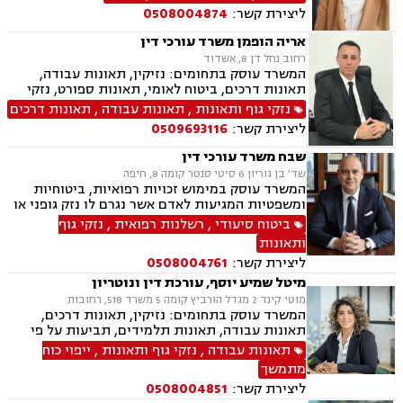
ביטוח לאומי, דיני עבודה, חדלות פירעון, עבירות
ליצירת קשר:
0508004874
מס, תאונות עבודה, תאונות תלמידים, תביעות גזזת
אריה הופמן משרד עורכי דין
רחוב נחל דן 8, אשדוד
המשרד עוסק בתחומים: נזיקין, תאונות עבודה,
תאונות דרכים, ביטוח לאומי, תאונות ספורט, נזקי
גוף, דיני ביטוח, רשלנות רפואית, דיני צבא ובטחון,
נזקי גוף ותאונות
,
תאונות עבודה
,
תאונות דרכים
ירושות וצוואות
ליצירת קשר:
0509693116
שבח משרד עורכי דין
שד' בן גוריון 6 סיטי סנטר קומה 8, חיפה
המשרד עוסק במימוש זכויות רפואיות, ביטוחיות
ומשפטיות המגיעות לאדם אשר נגרם לו נזק גופני או
בריאותי כתוצאה ממחלה או תאונה.
ביטוח סיעודי
,
רשלנות רפואית
,
נזקי גוף
ותאונות
ליצירת קשר:
0508004761
מיטל שמיע יוסף, עורכת דין ונוטריון
מוטי קינד 2 מגדל הורביץ קומה 5 משרד 518, רחובות
המשרד עוסק בתחומים: נזיקין, תאונות דרכים,
תאונות עבודה, תאונות תלמידים, תביעות על פי
פוליסה, תאונות מדרכה, רשלנות רפואית, רשלנות
תאונות עבודה
,
נזקי גוף ותאונות
,
ייפוי כוח
רפואית בניתוחי פלסטיקה, אי גילוי/אבחנה שגויה,
מתמשך
דיני מקרקעין, הסכמי שכירות, עסקאות מכר דירה,
ליצירת קשר:
0508004851
ירושות וצוואות, ייצוג משפטי בהתנגדויות לצוואה,