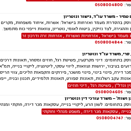
שר:
0508004800
 טמיר - משרד עו"ד, גישור ונוטריון
סק בהסדרת מעמד ואזרחות בישראל: אשרות, איחוד משפחות, מקרים הומ
וההגירה, לצד נזיקין, ביטוח לאומי, נוטריון, צוואות וייפוי כוח מתמשך.
מעמד בישראל
,
אזרחויות ואשרות
,
אזרחות זרה ודרכון זר
שר:
0508004844
סרי, משרד עו"ד ונוטריון
ק בתחומים: דיני מקרקעין, פשיטת רגל, חוזים ומסחר, תאונות דרכים, ד
ר דירה, פינוי בינוי, פינוי מושכר, פירוקים והקפאות הליכים, צווי הרי
ונות עקב רשלנות, תאונות ספורט, תאונות תלמידים, תכנון ובניה, ייפוי
 ונדל"ן
,
פשיטת רגל
,
דיני חוזים
שר:
0508004605
 ושות' – משרד עורכי דין ונוטריון
ק בתחומים: לשון הרע, ליקויי בנייה, עסקאות מכר דירה, חוקתי ומנהלי
בנייה
,
עסקאות מכר דירה
,
משפט מנהלי וחוקתי
שר:
0508004747