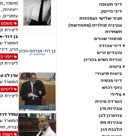
מושכר, מג
דיני תעופה
ייצוגיות,
דיני הייטק
עסקיים, ב
מגזר שלישי ועמותות
משפט מ
אנרגיה סולרית (מתחדשת)
ליצירת ק
תשתיות
בן דוד-א
סכסוכי שכנים
דיני עבודה
הרע, דיני
עובדים זרים
ייפוי 
זכויות נשים בהריון
ליצירת ק
ביטוח
ביטוח סיעודי
ערן לב עו
דיני פנסיה
המשרד עוס
נזקי רכוש
ליטיגצי
פלילי
ליצירת ק
הטרדה מינית
עבירות מין
עמיר דרור
צווארון לבן
המשרד עוס
עבירות מס
ובניה, חו
הלבנת הון
רשות מ