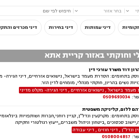
|
|
קומיות
דיני עמותות
דיני בחירות
דיני מכרזים והתק
י וחוקתי באזור קריית אתא
ון דוד משרד עורכי דין
ק בתחומים: הסדרת מעמד בישראל, נישואים אזרחיים, דיני הגירה- מקל
ויות נשים בהריון, חוקתי מנהלי, מומחים לדין הזר.
מעמד בישראל
,
נישואים אזרחיים
,
דיני הגירה- מקלט מדיני
שר:
0509693034
הם ללום, קליניקה משפטית
ה,יישוב סכסוכים ,ביטחון וניהול משברים,,ייעוץ רגולטורי וחקיקה
 ונדל"ן
,
דיני חוזים
,
דיני עבודה
שר:
0508004857