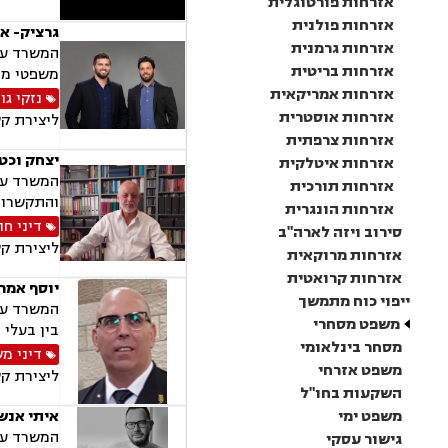
אזרחות פורטוגלית
אזרחות פולנית
גרציק- אב
אזרחות גרמנית
המשרד עוס
אזרחות בריטית
משפטי מס
אזרחות אמריקאית
נזקי גו
אזרחות אוסטרית
ליצירת ק
אזרחות צרפתית
יצחק וכט
אזרחות איטלקית
המשרד עוס
אזרחות תורכית
והתקשרויו
אזרחות הונגרית
דיני חו
סירוב ויזה לארה"ב
ליצירת ק
אזרחות מרוקאית
אזרחות קרואטית
יוסף אמר 
ייפוי כוח מתמשך
המשרד עוס
משפט מסחרי
בין בעלי 
מסחר בינלאומי
דיני מ
משפט אזרחי
ליצירת ק
השקעות בחו"ל
משפט ימי
איתי אנשל
המשרד עוס
גישור עסקי