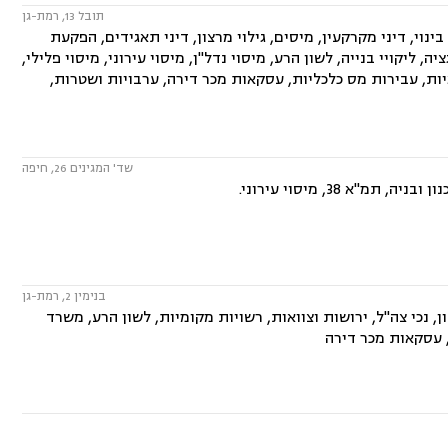
תובל 13, רמת-גן
עיקר בתחומים: משפט אזרחי, התחדשות עירונית, תמ"א 38, פינוי בינוי, דיני מקרקעין, מיסים, גילוי מרצון, דיני תאגידים, הפקעת
יה, ליקויי בנייה, לשון הרע, מיסוי נדל"ן, מיסוי עירוני, מיסוי פלילי,
ראיות, עבירות מס כלכליות, עסקאות מכר דירה, ערבויות ושטרות,
שד' המגינים 26, חיפה
 38, מיסוי עירוני.
בנימין 2, רמת-גן
, נכי צה"ל, ירושות וצוואות, רשויות מקומיות, לשון הרע, משרד
ן, עסקאות מכר דירה