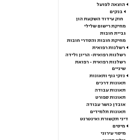
הוצאה לפועל
בנקים
חוק עידוד השקעת הון
מחיקת רישום שלילי
גביית חובות
מחיקת חובות והסדרי חובות
רשלנות רפואית
רשלנות רפואית- הריון ולידה
רשלנות רפואית - רפואת
שיניים
נזקי גוף ותאונות
תאונות דרכים
תאונות עבודה
תאונות ספורט
אובדן כושר עבודה
תאונות תלמידים
דיני תקשורת ואינטרנט
מיסים
מיסוי עירוני