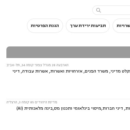

שרויות
תביעות ירידת ערך
הגנת הפרטיות
הארבעה 28 מגדל צפוני קומה 34, תל-אביב
ט מדיני, משרד הפנים, אזרחויות ואשרות, אשרות עבודה, דיני
מדינת היהודים 85 קומה 3, הרצליה
המשרד עוסק בתחומים: מקרקעין ונדל"ן, קניין רוחני,חברות ושותפויות בינלאומיות, דיני חברות,מיסוי בינלאומי ותכנון מס,בינה מלאכותית (AI)