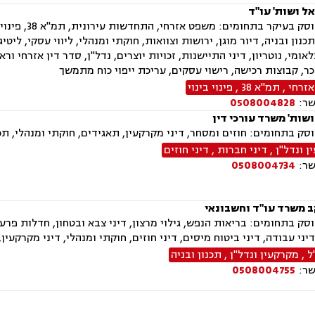
ל ושות' עו"ד
המשרד עוסק ב
נון ובניה, דיור מוגן, ירושות וצוואות, חוקתי ומנהלי, ליווי עסקי, ליטיגצ
אומי, נוטריון, דיני התיישנות, זכויות יוצרים, נדל"ן, סדר דין אזרחי ו
כר, קבוצות רכישה, רישוי עסקים, עריכת ייפוי כוח מתמשך
זרחי
,
תמ"א 38
,
פינוי בינוי
שר:
0508004828
ושות' משרד עורכי דין
בתחומים: חוזים ומסחר, דיני מקרקעין, תאגידים, חוקתי ומנהלי, תכנון ובניה, תמ"א
 ונדל"ן
,
דיני חברות
,
דיני חוזים
שר:
0508004734
ב משרד עו"ד וחשבונאי
ק בתחומים: בריאות הנפש, גילוי מרצון, דיני צבא ובטחון, חדלות פרעון
דיני עבודה, דיני ביטוח מיסים, דיני חוזים, חוקתי ומנהלי, דיני מקרקעי
ל
,
מקרקעין ונדל"ן
,
תכנון ובניה
שר:
0508004755