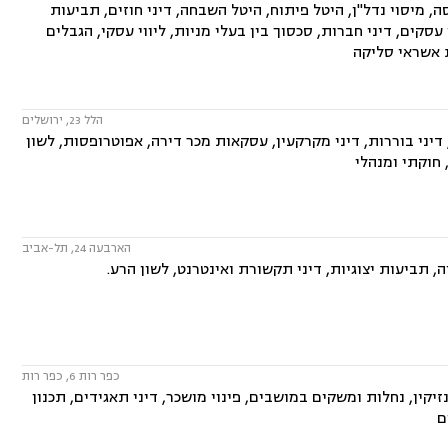
 מיסוי נדל"ן, היטל פיתוח, היטל השבחה, דיני חוזים, תביעות
י עסקים, דיני חברות, סכסוך בין בעלי מניות, ליווי עסקי, הגבלים
ות אשראי סליקה
הלל 23, ירושלים
 38, ירושות וצוואות, דיני חוזים, דיני בוררות, דיני מקרקעין, עסקאות מכר דירה, אפוטרופסות, לשון
 חוקתי ומנהלי
הארבעה 24, תל-אביב
, תביעות יצוגיות, דיני תקשורת ואינטרנט, לשון הרע.
כפר רות 6, כפר רות
קין, נחלות ומשקים במושבים, פינוי מושכר, דיני תאגידים, תכנון
ם