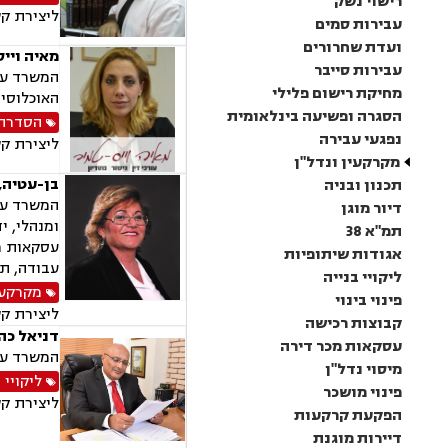
רישוי נשק
ליצירת ק
עבירות סמים
ועדת שחרורים
מאיה וייס
עבירות סייבר
המשרד עו
מחיקת רישום פלילי
האוכלוסין 
הסגרה ופשיעה בינלאומית
הסדרת 
נפגעי עבירה
ליצירת ק
מקרקעין ונדל"ן
בן-עטיה, 
תכנון ובניה
המשרד עוס
דיור מוגן
תמ"א 38
עסקאות מכ
אגודות שיתופיות
עבודה, תא
ליקויי בנייה
מקרקעין
פינוי בינוי
ליצירת ק
קבוצות רכישה
דניאל כהן
עסקאות מכר דירה
המשרד עוס
מיסוי נדל"ן
ליקויי 
פינוי מושכר
ליצירת ק
הפקעת קרקעות
דיירות מוגנת