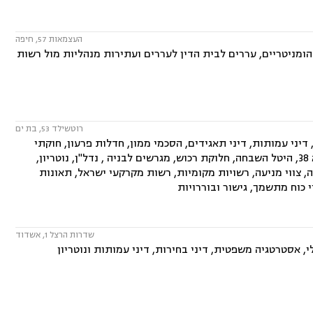
העצמאות 57, חיפה
ניטריים, עררים לבית הדין לעררים ועתירות מנהליות מול רשות
רוטשילד 53, בת ים
יני עמותות, דיני תאגידים, הסכמי ממון, חדלות פרעון, חוקתי
ומנהלי, ידועים בציבור, ירושות וצוואות, ליווי עסקי, ליטיגציה, ליקויי בנייה, תמ"א 38, היטל השבחה, חלוקת רכוש, מגרשים לבניה , נדל"ן, נוטריון,
סה, צווי מניעה, רשויות מקומיות, רשות מקרקעי ישראל, תאונות
 כוח מתשמך, גישור ובוררויות
שדרות הרצל 1, אשדוד
, אסטרטגיה משפטית, דיני בחירות, דיני עמותות ונוטריון