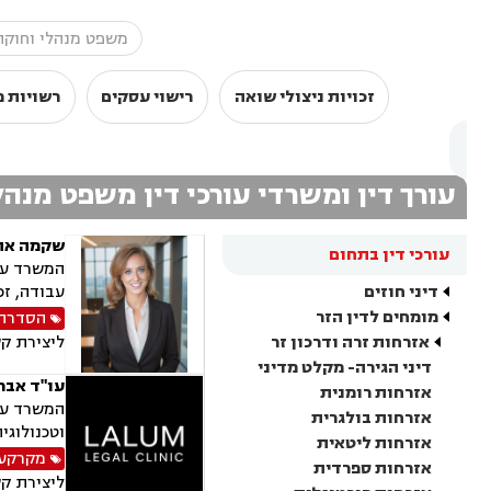
זכויות ניצולי שואה
רישוי עסקים
רשויות מ
עורך דין ומשרדי עורכי דין משפט מנהל
שקמה אהר
עורכי דין בתחום
המשרד עוס
דיני חוזים
עבודה, זכ
מומחים לדין הזר
הסדרת 
אזרחות זרה ודרכון זר
ליצירת ק
דיני הגירה- מקלט מדיני
עו"ד אבר
אזרחות רומנית
אזרחות בולגרית
וטכנולוגי
אזרחות ליטאית
מקרקעין
אזרחות ספרדית
ליצירת ק