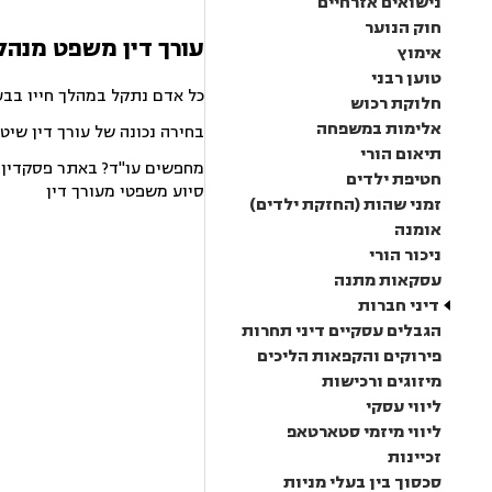
נישואים אזרחיים
חוק הנוער
עורך דין משפט מנהלי
אימוץ
טוען רבני
כל אדם נתקל במהלך חייו בבע
חלוקת רכוש
אלימות במשפחה
בחירה נכונה של עורך דין שיט
תיאום הורי
מחפשים עו"ד? באתר פסקדין תמ
חטיפת ילדים
סיוע משפטי מעורך דין
זמני שהות (החזקת ילדים)
אומנה
ניכור הורי
עסקאות מתנה
דיני חברות
הגבלים עסקיים דיני תחרות
פירוקים והקפאות הליכים
מיזוגים ורכישות
ליווי עסקי
ליווי מיזמי סטארטאפ
זכיינות
סכסוך בין בעלי מניות