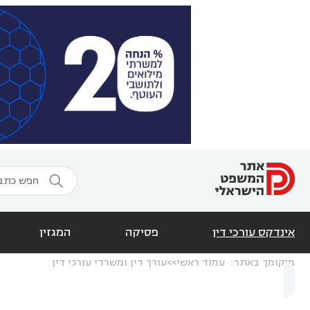

אינדקס עורכי דין
פסיקה
המגזין
מיקומך באתר:
עמוד ראשי
עורך דין ומשרדי עורכי דין