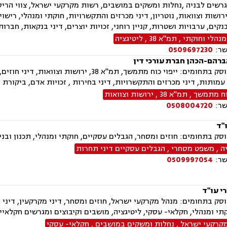
רשים לבניה ,נחלות ומשקים במושבים, רשות מקרקעי ישראל, צווי הריסה,
 ירושות וצוואות, נוטריון, דיני מכרזים והתקשרויות, חוקתי ומנהלי, רישו
נקים, ערבויות ושטרות, קניין רוחני, זכויות יוצרים, דיני בנקאות, חבר
נהלי וחוקתי
,
תמ"א 38
,
ליטיגציה
שר:
0509697230
ברהם-הכהן חברת עורכי דין
המשרד עוסק בתחומים: ייפוי כוח מתמשך, תמ"א
 עמותות, דיני מכרזים והתקשרויות, דיני בחירות , זכויות אדם, ביקורת ,
כוח מתמשך
,
תמ"א 38
,
ירושות וצוואות
שר:
0508004720
"ד
ק בתחומים: חוזים ומסחר, הגבלים עסקיים, חוקתי ומנהלי, תכנון ובניה
ה
,
משפט מסחרי
,
הגבלים עסקיים דיני תחרות
שר:
0509997054
י עו"ד
ק בתחומים: מנהל מקרקעי ישראל, חוזים ומסחר, דיני מקרקעין, דיני נזי
קתי ומנהלי, חקלאי- עסקי, ליטיגציה, מושבים וקיבוצים ומגרשים חקלאיי
קרקעי ישראל
,
נחלות ומשקים במושבים
,
חקלאי- עסקי