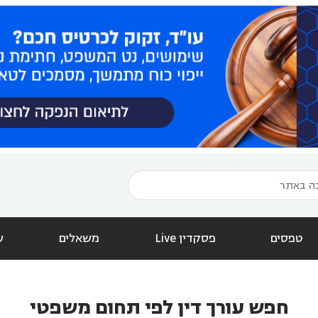
טפסים
פסקדין Live
משאלים
ש
חפש עורך דין לפי תחום משפטי