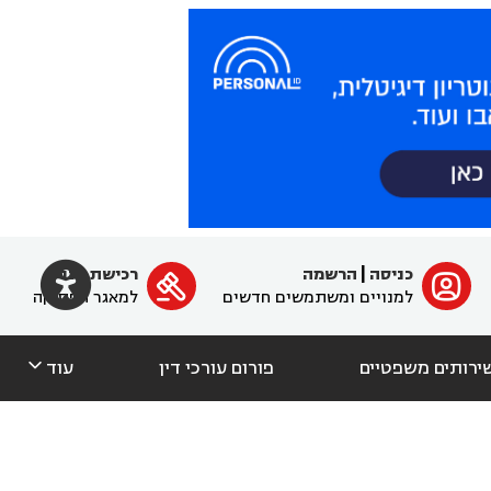

כניסה
|
הרשמה
רכישת מנוי
ﱐ

למנויים ומשתמשים חדשים
למאגר הפסיקה

ירותים משפטיים
פורום עורכי דין
עוד