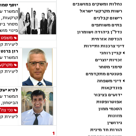
נחלות ומשקים במושבים
יוסף סמוא
רשות מקרקעי ישראל
קרקעות, תכ
רישום קבלנים
מסחר בינל
בתים משותפים
פינוי מוש
נדל"ן ביהודה ושומרון
משפט א
הנדסה אזרחית
ליצירת ק
דיני צרכנות ותיירות
רון ברנט 
קניין רוחני
המשרד עוסק 
זכויות יוצרים
מקרקעין
סימני מסחר
ליצירת ק
פטנטים מתקדמים
דיני משפחה
פונדקאות
לביא יעק
ידועים בציבור
המשרד עוס
אפוטרופסות
הביטחון, 
הסכמי ממון
נכי צה"
מזונות
ליצירת ק
גירושין
הורות חד מינית
1