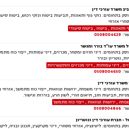
יב משרד עורכי דין
ק בתחומים: נזקי גוף ותאונות, תביעות ביטוח ונזקי רכוש, ביטוח סיעוד
חרי אזרחי
ף ותאונות
,
ביטוח
,
ביטוח סיעודי
שר:
0508004629
ל משרד עו"ד בורר ומגשר
ק בתחומים: דיני חוזים ומסחר, מכרזים, דיני עמותות, ייפוי כוח מתמשך
ת, נוטריון ובורר
זים
,
דיני עמותות
,
דיני מכרזים והתקשרויות
שר:
0508004650
משרד עורכי דין
ק בתחומים: דיני משפחה, ירושות וצוואות, ייפוי כוח מתמשך, אזרחי מס
מניות, תביעות חוב, תיאום הורי, לשון הרע, בוררות וגישור.
שפחה
,
ירושות וצוואות
,
ייפוי כוח מתמשך
שר:
0508004846
 - חברת עורכי דין ונוטריון
ק בתחומים: ליטיגציה, אזרחי מסחרי, דיני מקרקעין, תכנון ובניה, ליקויי