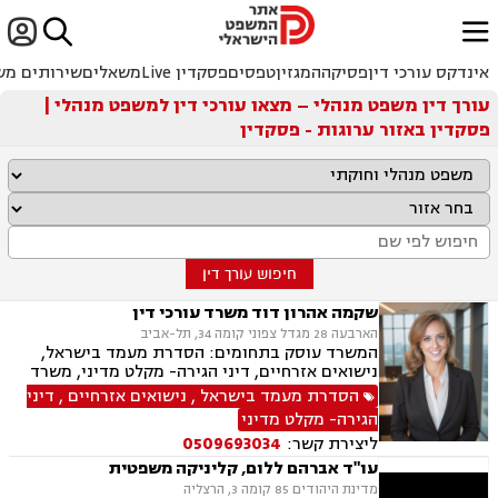


ﱐ
אינדקס עורכי דין
פסיקה
המגזין
טפסים
פסקדין Live
משאלים
שירותים מש
עורך דין משפט מנהלי – מצאו עורכי דין למשפט מנהלי |
פסקדין באזור ערוגות - פסקדין
חיפוש עורך דין
שקמה אהרון דוד משרד עורכי דין
הארבעה 28 מגדל צפוני קומה 34, תל-אביב
המשרד עוסק בתחומים: הסדרת מעמד בישראל,
נישואים אזרחיים, דיני הגירה- מקלט מדיני, משרד
הפנים, אזרחויות ואשרות, אשרות עבודה, דיני
הסדרת מעמד בישראל
,
נישואים אזרחיים
,
דיני
עבודה, זכויות נשים בהריון, חוקתי מנהלי, מומחים
הגירה- מקלט מדיני
לדין הזר.
ליצירת קשר:
0509693034
עו"ד אברהם ללום, קליניקה משפטית
מדינת היהודים 85 קומה 3, הרצליה