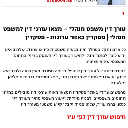
ליצירת קשר:
0508004755
ומנהלי, דיני מקרקעין, עסקאות מכר דירה
1
עורך דין משפט מנהלי – מצאו עורכי דין למשפט
מנהלי | פסקדין באזור ערוגות - פסקדין
כל אדם נתקל במהלך חייו בבעיה משפטית כזו או אחרת, שלרוב אינו
יודע כיצד לפתור מבלי להיעזר בעורך דין העוסק בדיוק בתחום
המשפטי שהיא מציפה.
בחירה נכונה של עורך דין שיטפל בבעיה חשובה מאין כמוה ולרוב היא
שתקבע אם תצליחו לייצר פתרון טוב, יעיל וחסכוני בנסיבות אליהן
נקלעתם.
מחפשים עו"ד? באתר פסקדין תמצאו מאות עורכי דין מובילים במגוון
תחומים משפטיים. לפניה מיידית וייעוץ משפטי מהיר מעורך דין
כנסו, בחרו עו"ד, שלחו פנייה וקבלו סיוע משפטי מעורך דין
חיפוש עורך דין לפי עיר