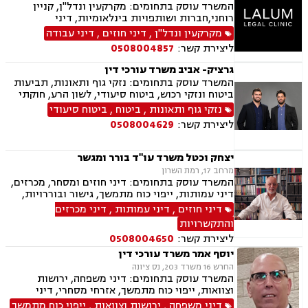
המשרד עוסק בתחומים: מקרקעין ונדל"ן, קניין
רוחני,חברות ושותפויות בינלאומיות, דיני
חברות,מיסוי בינלאומי ותכנון מס,בינה מלאכותית
מקרקעין ונדל"ן
,
דיני חוזים
,
דיני עבודה
(AI) וטכנולוגיה,יישוב סכסוכים ,ביטחון וניהול
ליצירת קשר:
0508004857
משברים,,ייעוץ רגולטורי וחקיקה
גרציק- אביב משרד עורכי דין
המשרד עוסק בתחומים: נזקי גוף ותאונות, תביעות
ביטוח ונזקי רכוש, ביטוח סיעודי, לשון הרע, חוקתי
מנהלי, ייפוי כוח מתמשך, רשויות מקומיות משפטי
נזקי גוף ותאונות
,
ביטוח
,
ביטוח סיעודי
מסחרי אזרחי
ליצירת קשר:
0508004629
יצחק וכטל משרד עו"ד בורר ומגשר
מרחב 17, רמת השרון
המשרד עוסק בתחומים: דיני חוזים ומסחר, מכרזים,
דיני עמותות, ייפוי כוח מתמשך, גישור ובוררויות,
סדר דין אזרחי, חוקתי מנהלי, מכרזים והתקשרויות,
דיני חוזים
,
דיני עמותות
,
דיני מכרזים
נוטריון ובורר
והתקשרויות
ליצירת קשר:
0508004650
יוסף אמר משרד עורכי דין
החרש 16 משרד 203, נס ציונה
המשרד עוסק בתחומים: דיני משפחה, ירושות
וצוואות, ייפוי כוח מתמשך, אזרחי מסחרי, דיני
חברות, דיני חוזים, חוקתי מנהלי, חטיפת ילדים,
דיני משפחה
,
ירושות וצוואות
,
ייפוי כוח מתמשך