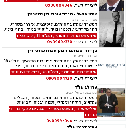
סכסוך בין בעלי מניות, תביעות חוב, תיאום הורי,
ליצירת קשר:
0508004846
לשון הרע, בוררות וגישור.
איתי אנשל - חברת עורכי דין ונוטריון
מצדה 7, בני ברק
המשרד עוסק בתחומים: ליטיגציה, אזרחי מסחרי,
דיני מקרקעין, תכנון ובניה, ליקויי בנייה , פינוי בינוי,
קבוצות רכישה, עסקאות מכר דירה, פינוי מושכר,
משפט מנהלי וחוקתי
,
תמ"א 38
,
ליטיגציה
מגרשים לבניה ,נחלות ומשקים במושבים, רשות
ליצירת קשר:
0509697230
מקרקעי ישראל, צווי הריסה, מיסוי נדל"ן, היטל
פיתוח, היטל השבחה, דיני חוזים, תביעות ייצוגיות,
בן דוד-אברהם-הכהן חברת עורכי דין
ירושות וצוואות, נוטריון, דיני מכרזים והתקשרויות,
הלל 23, ירושלים
חוקתי ומנהלי, רישוי עסקים, דיני חברות, סכסוך בין
המשרד עוסק בתחומים: ייפוי כוח מתמשך, תמ"א 38,
בעלי מניות, ליווי עסקי, הגבלים עסקיים, בנקים,
ירושות וצוואות, דיני חוזים, דיני בוררות, דיני
ערבויות ושטרות, קניין רוחני, זכויות יוצרים, דיני
מקרקעין, עסקאות מכר דירה, אפוטרופסות, לשון
ייפוי כוח מתמשך
,
תמ"א 38
,
ירושות וצוואות
בנקאות, חברות אשראי סליקה
הרע, דיני עמותות, דיני מכרזים והתקשרויות, דיני
ליצירת קשר:
0508004720
בחירות , זכויות אדם, ביקורת , חוקתי ומנהלי
ערן לב עו"ד
הארבעה 24, תל-אביב
המשרד עוסק בתחומים: חוזים ומסחר, הגבלים
עסקיים, חוקתי ומנהלי, תכנון ובניה, תביעות
יצוגיות, דיני תקשורת ואינטרנט, לשון הרע.
ליטיגציה
,
משפט מסחרי
,
הגבלים עסקיים דיני
תחרות
ליצירת קשר:
0509997054
עמיר דרורי עו"ד