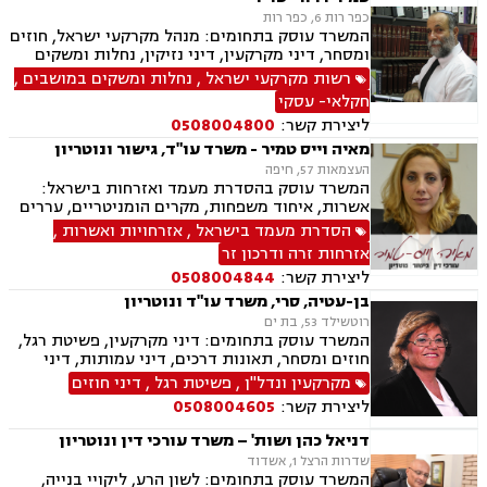
כפר רות 6, כפר רות
המשרד עוסק בתחומים: מנהל מקרקעי ישראל, חוזים
ומסחר, דיני מקרקעין, דיני נזיקין, נחלות ומשקים
במושבים, פינוי מושכר, דיני תאגידים, תכנון ובניה,
רשות מקרקעי ישראל
,
נחלות ומשקים במושבים
,
חוקתי ומנהלי, חקלאי- עסקי, ליטיגציה, מושבים
חקלאי- עסקי
וקיבוצים ומגרשים חקלאיים
ליצירת קשר:
0508004800
מאיה וייס טמיר - משרד עו"ד, גישור ונוטריון
העצמאות 57, חיפה
המשרד עוסק בהסדרת מעמד ואזרחות בישראל:
אשרות, איחוד משפחות, מקרים הומניטריים, עררים
לבית הדין לעררים ועתירות מנהליות מול רשות
הסדרת מעמד בישראל
,
אזרחויות ואשרות
,
האוכלוסין וההגירה, לצד נזיקין, ביטוח לאומי, נוטריון,
אזרחות זרה ודרכון זר
צוואות וייפוי כוח מתמשך.
ליצירת קשר:
0508004844
בן-עטיה, סרי, משרד עו"ד ונוטריון
רוטשילד 53, בת ים
המשרד עוסק בתחומים: דיני מקרקעין, פשיטת רגל,
חוזים ומסחר, תאונות דרכים, דיני עמותות, דיני
תאגידים, הסכמי ממון, חדלות פרעון, חוקתי ומנהלי,
מקרקעין ונדל"ן
,
פשיטת רגל
,
דיני חוזים
ידועים בציבור, ירושות וצוואות, ליווי עסקי,
ליצירת קשר:
0508004605
ליטיגציה, ליקויי בנייה, תמ"א 38, היטל השבחה,
חלוקת רכוש, מגרשים לבניה , נדל"ן, נוטריון,
דניאל כהן ושות' – משרד עורכי דין ונוטריון
עסקאות מכר דירה, פינוי בינוי, פינוי מושכר, פירוקים
שדרות הרצל 1, אשדוד
והקפאות הליכים, צווי הריסה, צווי מניעה, רשויות
המשרד עוסק בתחומים: לשון הרע, ליקויי בנייה,