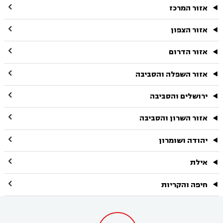

אזור המרכז

אזור הצפון

אזור הדרום

אזור השפלה והסביבה

ירושלים והסביבה

אזור השרון והסביבה

יהודה ושומרון

אילת

חיפה והקריות