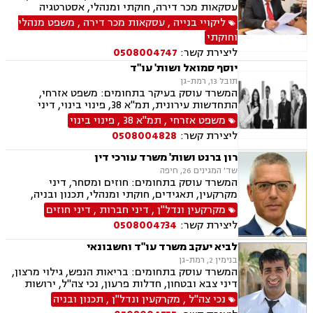
מקומיות, רשות מקרקעי ישראל, תאונות עבודה,
עסקאות מכר דירה, חוקתי ומנהלי, אסטרטגיה
תאונות עקב רשלנות, תאונות ספורט, תאונות
משפטית, דיני בחירות, דיני עמותות ונוטריון
ליקויי בנייה
,
עסקאות מכר דירה
,
משפט מנהלי
תלמידים, תכנון ובניה, ייפוי כוח מתשמך, גישור
ובוררויות
וחוקתי
ליצירת קשר:
0508004747
יוסף סמואל ושות' עו"ד
תובל 13, רמת-גן
המשרד עוסק בעיקר בתחומים: משפט אזרחי,
התחדשות עירונית, תמ"א 38, פינוי בינוי, דיני
מקרקעין, מיסים, גילוי מרצון, דיני תאגידים, הפקעת
משפט אזרחי
,
תמ"א 38
,
פינוי בינוי
קרקעות, תכנון ובניה, דיור מוגן, ירושות וצוואות,
ליצירת קשר:
0508004828
חוקתי ומנהלי, ליווי עסקי, ליטיגציה, ליקויי בנייה,
לשון הרע, מיסוי נדל"ן, מיסוי עירוני, מיסוי פלילי,
רון ברנט ושות' משרד עורכי דין
מסחר בינלאומי, נוטריון, דיני התיישנות, זכויות
שד' המגינים 26, חיפה
יוצרים, נדל"ן, סדר דין אזרחי וראיות, עבירות מס
המשרד עוסק בתחומים: חוזים ומסחר, דיני
כלכליות, עסקאות מכר דירה, ערבויות ושטרות, פינוי
מקרקעין, תאגידים, חוקתי ומנהלי, תכנון ובניה,
מושכר, קבוצות רכישה, רישוי עסקים, עריכת ייפוי
תמ"א 38, מיסוי עירוני.
מקרקעין ונדל"ן
,
דיני חברות
,
דיני חוזים
כוח מתמשך
ליצירת קשר:
0508004734
לביא יעקב משרד עו"ד וחשבונאי
בנימין 2, רמת-גן
המשרד עוסק בתחומים: בריאות הנפש, גילוי מרצון,
דיני צבא ובטחון, חדלות פרעון, נכי צה"ל, ירושות
וצוואות, רשויות מקומיות, לשון הרע, משרד הביטחון,
נכי צה"ל
,
מקרקעין ונדל"ן
,
תכנון ובניה
דיני עבודה, דיני ביטוח מיסים, דיני חוזים, חוקתי