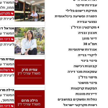
המשרד עוס
עבירות סייבר
ממון, חלו
מחיקת רישום פלילי
מקרקעין
הסגרה ופשיעה בינלאומית
ליצירת ק
נפגעי עבירה
מקרקעין ונדל"ן
אוראל דו
תכנון ובניה
המשרד עוס
דיור מוגן
דיני חו
תמ"א 38
ליצירת ק
אגודות שיתופיות
ליקויי בנייה
עמית מרק
פינוי בינוי
המשרד עוס
קבוצות רכישה
רשלנות
עסקאות מכר דירה
ליצירת ק
מיסוי נדל"ן
פינוי מושכר
הפקעת קרקעות
הילה מרום
דיירות מוגנת
המשרד עוס
נחלות ומשקים במושבים
מתמשך, נו
רשות מקרקעי ישראל
דיני חו