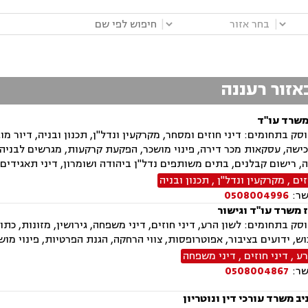
|
|
באזור רעננה
משרד עו"ד
ק בתחומים: דיני חוזים ומסחר, מקרקעין ונדל"ן, תכנון ובניה, דיור מוגן,
ישה, עסקאות מכר דירה, פינוי מושכר, הפקעת קרקעות, מגרשים לבניה
ה, רישום קבלנים, בתים משותפים נדל"ן ביהודה ושומרון, דיני תאגידים, 
זים
,
מקרקעין ונדל"ן
,
תכנון ובניה
שר:
0508004996
 משרד עו"ד וגישור
ק בתחומים: לשון הרע, דיני חוזים, דיני משפחה, גירושין, מזונות, כתוב
ש, ידועים בציבור, אפוטרופסות, צווי הרחקה, הגנת הפרטיות, פינוי מוש
רע
,
דיני חוזים
,
דיני משפחה
שר:
0508004867
ב משרד עורכי דין ונוטריון