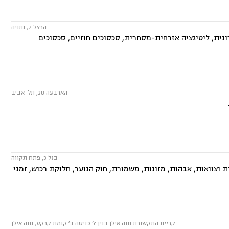
הרצל 7, נתניה
ית, ליטיגציה אזרחית-מסחרית, סכסוכים חוזיים, סכסוכים
הארבעה 28, תל-אביב
בזל 3, פתח תקווה
 וצוואות, אבהות, מזונות, משמורת, חוק הנוער, חלוקת רכוש, זמני
קריית התקשורת נווה אילן בנין c’ כניסה ב׳ קומת קרקע, נווה אילן