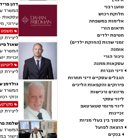
דהן פרידמ
טוען רבני
חלוקת רכוש
עסקאות מק
אלימות במשפחה
עירוני, מי
תיאום הורי
משפט 
חטיפת ילדים
ליצירת ק
זמני שהות (החזקת ילדים)
שאול פיש
אומנה
המשרד עוס
ניכור הורי
זכויות יו
עסקאות מתנה
ליטיגצי
דיני חברות
ליצירת ק
הגבלים עסקיים דיני תחרות
גולדמן עו
פירוקים והקפאות הליכים
המשרד עוס
מיזוגים ורכישות
ונזקי רכוש
ליווי עסקי
מקרקעין
ליווי מיזמי סטארטאפ
ליצירת ק
זכיינות
סכסוך בין בעלי מניות
שלמה פריד
הוצאה לפועל
המשרד עוס
בנקים
גישור במש