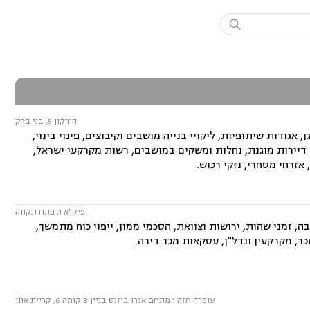

הירקון 5, בני ברק
 אגודות שיתופיות, ליקויי בנייה מושבים וקיבוצים, פינוי בינוי,
 דיירות מוגנת, נחלות ומשקים במושבים, רשות מקרקעי ישראל,
אזרחי מסחרי, נזקי רכוש.
פיק"א 1, פתח תקווה
ה, זמני שהות, ירושות וצוואת, הסכמי ממון, ייפוי כוח מתמשך,
כר, מקרקעין ונדל"ן, עסקאות מכר דירה.
עופרה חזה 1 מתחם אגרו ביזנס בניין B קומה 6, קריית אונו