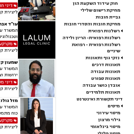
חוק עידוד השקעת הון
דיני חו
מחיקת רישום שלילי
ליצירת ק
גביית חובות
מחיקת חובות והסדרי חובות
עו"ד אבר
רשלנות רפואית
וטכנולוגי
רשלנות רפואית- הריון ולידה
מקרקעין
רשלנות רפואית - רפואת
ליצירת ק
שיניים
נזקי גוף ותאונות
שמעון קד
תאונות דרכים
המשרד עוס
תאונות עבודה
ירושות וצ
תאונות ספורט
דיני מ
אובדן כושר עבודה
ליצירת ק
תאונות תלמידים
דיני תקשורת ואינטרנט
מזל גולו
מיסים
המשרד עוס
מיסוי עירוני
כוח מתמשך
גילוי מרצון
מקרקעין
מיסוי בינלאומי
ליצירת ק
מיסוי פלילי