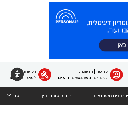

כניסה
|
הרשמה
רכישת מנוי
ﱐ

למנויים ומשתמשים חדשים
למאגר הפסיקה

ירותים משפטיים
פורום עורכי דין
עוד