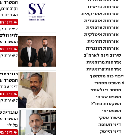
אזרחות בריטית
וקיבוצים,
אזרחות אמריקאית
העברה בין
אזרחות אוסטרית
דיני חו
אזרחות צרפתית
ליצירת ק
אזרחות איטלקית
לוין וולק
אזרחות תורכית
המשרד עוס
אזרחות הונגרית
דיני מ
סירוב ויזה לארה"ב
ליצירת ק
אזרחות מרוקאית
אזרחות קרואטית
רוני רחבי
ייפוי כוח מתמשך
המשרד עוס
משפט מסחרי
דיני עבודה
מסחר בינלאומי
דיני חו
משפט אזרחי
ליצירת ק
השקעות בחו"ל
משפט ימי
עובדיה ש
גישור עסקי
המשרד עוס
דיני תעופה
פלילי
דיני הייטק
דיני מ