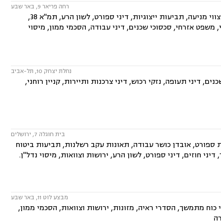
רחה פריאר 9, באר שבע
המשרד עוסק בתחומים: משפט מסחרי, דיני חברות, ליטיגציה מסחרית ונדל"נית, צווי מניעה, תביעות ייצוגיות, דיני ספורט, לשון הרע, תמ"א 38,
, משפט אזרחי, סכסוכי שכנים, דיני עבודה, הסכמי ממון, מיסוי
נחלת יצחק 10, תל-אביב
ם, דיני תעופה, נזקי רכוש, דיני צרכנות ותיירות, קניין רוחני,
בית חוגלה 7, ירושלים
ת ספורט, אובדן כושר עבודה, תאונות עקב רשלנות, תביעות ביטוח
דיני חוזים, דיני ספורט, לשון הרע, ירושות וצוואות, מיסוי נדל"ן.
מבצע לוט 11, באר שבע
 כוח מתמשך, הסדרי ראיה, מזונות, ירושות וצוואות, הסכמי ממון,
רה