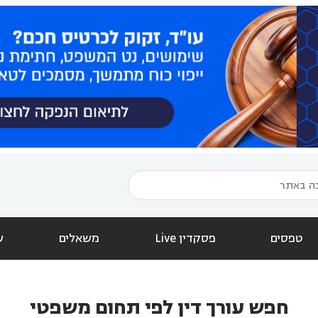
טפסים
פסקדין Live
משאלים
ש
חפש עורך דין לפי תחום משפטי