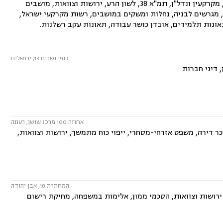
המשרד עוסק בתחומים: דיני חוזים, ייפוי כוח מתמשך, תביעות ביטוח ונזקי רכוש, מקרקעין ונדל"ן, תמ"א 38, לשון הרע, ירושות וצוואות, מושבים
ירה, מגרשים לבניה, נחלות ומשקים במושבים, רשות מקרקעי ישראל,
תאונות תלמידים, אובדן כושר עבודה, תאונות עקב רשלנות.
כנפי נשרים 13, ירושלים
 דיני חברות
אחוזה 100 מרכז שושן, רעננה
ר דירה, משפט אזרחי-מסחרי, ייפוי כוח מתמשך, ירושות וצוואות,
המחתרת 18, אבן יהודה
 ירושות וצוואות, הסכמי ממון, אלימות במשפחה, מחיקת רישום