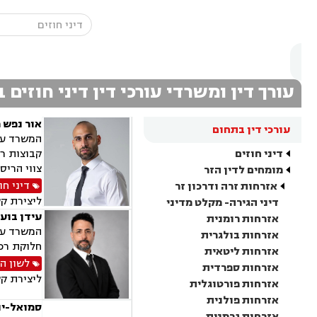
עורך דין ומשרדי עורכי דין דיני חוזים 
אור נפש 
עורכי דין בתחום
המשרד עוס
דיני חוזים
קבוצות רכ
צווי הריס
מומחים לדין הזר
דיני חו
אזרחות זרה ודרכון זר
ליצירת ק
דיני הגירה- מקלט מדיני
עידן בועז
אזרחות רומנית
המשרד עוס
אזרחות בולגרית
חלוקת רכו
אזרחות ליטאית
לשון ה
אזרחות ספרדית
ליצירת ק
אזרחות פורטוגלית
אזרחות פולנית
סמואל-יני
אזרחות גרמנית