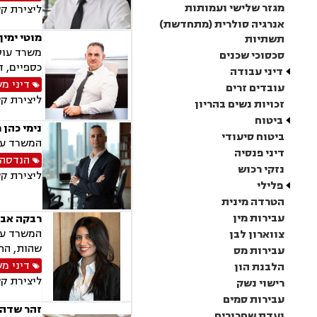
מגזר שלישי ועמותות
ליצירת ק
אנרגיה סולרית (מתחדשת)
מוטי ימין
תשתיות
משרד עוסק
סכסוכי שכנים
כספיים, ד
דיני עבודה
דיני מ
עובדים זרים
ליצירת ק
זכויות נשים בהריון
ביטוח
נימי כהן 
ביטוח סיעודי
המשרד עו
דיני פנסיה
הנדסה 
נזקי רכוש
ליצירת ק
פלילי
הטרדה מינית
עבירות מין
רבקה אבר
המשרד עוס
צווארון לבן
שהות, החז
עבירות מס
דיני מ
הלבנת הון
ליצירת ק
רישוי נשק
עבירות סמים
זהר שדה 
ועדת שחרורים