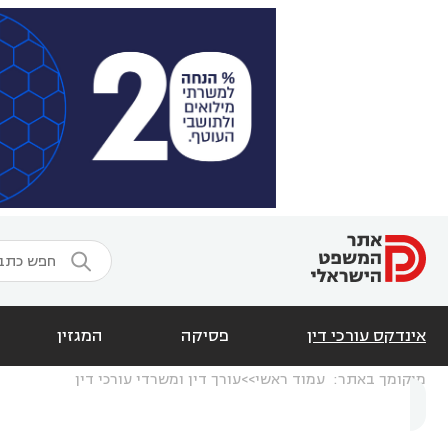

אינדקס עורכי דין
פסיקה
המגזין
מיקומך באתר:
עמוד ראשי
עורך דין ומשרדי עורכי דין