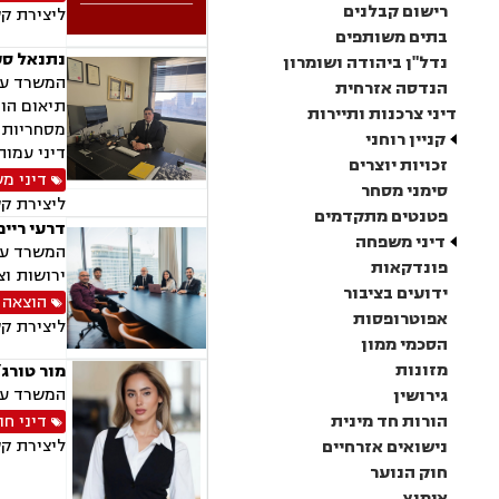
רישום קבלנים
ליצירת ק
בתים משותפים
נתנאל סע
נדל"ן ביהודה ושומרון
המשרד עוס
הנדסה אזרחית
תיאום הור
דיני צרכנות ותיירות
מסחריות, 
קניין רוחני
דיני עמות
זכויות יוצרים
דיני מ
סימני מסחר
ליצירת ק
פטנטים מתקדמים
דרעי רייפ
דיני משפחה
המשרד עוס
פונדקאות
ירושות וצ
ידועים בציבור
הוצאה 
אפוטרופסות
ליצירת ק
הסכמי ממון
מזונות
מור טורג
המשרד עוס
גירושין
הורות חד מינית
דיני חו
ליצירת ק
נישואים אזרחיים
חוק הנוער
אימוץ