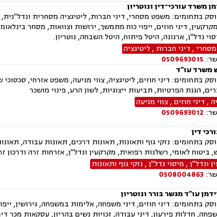
ן משרד עורכי־דין ונוטריון
רקעין, דיני חוזים, ייפוי כוח מתמשך, ירושות וצוואות, מסחר בינלאומי
סוי נדל"ן, ארנונה, היטל פיתוח, היטל השבחה, נוטריון.
מסחרי
,
דיני חברות
,
ליטיגציה
שר:
0509693015
 משרד עו"ד
ק בתחומים: דיני חוזים, ליטיגציה, צווי מניעה, משפט אזרחי, סכסוכי שכני
צרים, הגנת הפרטיות, תביעות ייצוגיות, לשון הרע, פינוי מושכר
ה
,
דיני חוזים
,
צווי מניעה
שר:
0509693012
רכי דין
ק בתחומים: נזקי גוף ותאונות, תאונות דרכים, תאונות עבודה, תאונו
, ביטוח לאומי, רשלנות רפואית, מקרקעין ונדל"ן, אזרחות זרה ודרכון זר, 
 ונדל"ן
,
מיסוי נדל"ן
,
נזקי גוף ותאונות
שר:
0508004863
מן עו"ד מגשר בורר ונוטריון
ק בתחומים: דיני חוזים, דיני משפחה, אלימות במשפחה, גירושין, ייפוי
פחה, חדלות פירעון, דיני עבודה, זכויות נשים בהריון, עסקאות מכר די