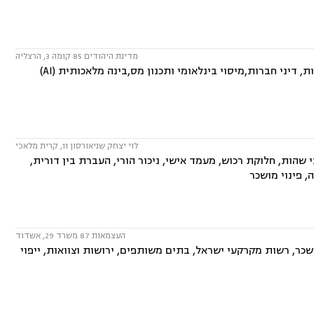
מדינת היהודים 85 קומה 3, הרצליה
המשרד עוסק בתחומים: מקרקעין ונדל"ן, קניין רוחני,חברות ושותפויות בינלאומיות, דיני חברות,מיסוי בינלאומי ותכנון מס,בינה מלאכותית (AI)
לוי יצחק שניאורסון 11, קרית מלאכי
שהות, חלוקת רכוש, מעמד אישי, ניכור הורי, העברת בין דורית,
, פינוי מושכר
העצמאות 87 משרד 29, אשדוד
ושכר, רשות מקרקעי ישראל, בתים משותפים, ירושות וצוואות, ייפוי