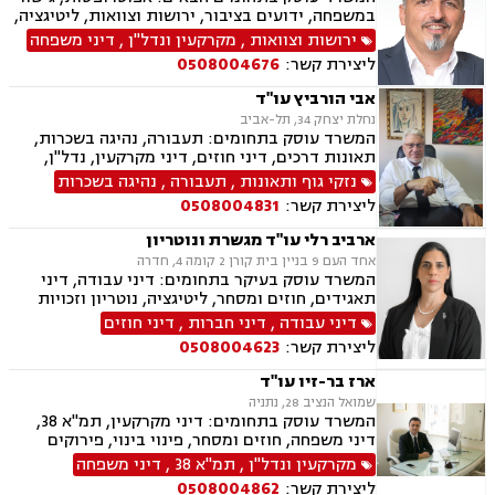
במשפחה, ידועים בציבור, ירושות וצוואות, ליטיגציה,
ליקויי בנייה, מיסוי נדל"ן, עסקאות מכר דירה,
ירושות וצוואות
,
מקרקעין ונדל"ן
,
דיני משפחה
קבוצות רכישה, תכנון ובניה, דיני חוזים ומסחר, דיני
ליצירת קשר:
0508004676
מקרקעין, דיני משפחה, אבהות , גירושין, דיור מוגן,
הורות חד מינית, מגרשים חקלאיים, מזונות,
אבי הורביץ עו"ד
משמורת, נדל"ן, פינוי בינוי, פינוי מושכר, תמ"א 38,
נחלת יצחק 34, תל-אביב
קבוצות רכישה, הוצאה לפועל.
המשרד עוסק בתחומים: תעבורה, נהיגה בשכרות,
תאונות דרכים, דיני חוזים, דיני מקרקעין, נדל"ן,
עסקאות מכר דירה, ליקויי בנייה, ירושות וצוואות,
נזקי גוף ותאונות
,
תעבורה
,
נהיגה בשכרות
דיור מוגן, נזיקין, דיני תאגידים, זכויות אדם, לשון
ליצירת קשר:
0508004831
הרע, קבוצות רכישה, רישוי עסקים, תמ"א 38, תכנון
ובניה
ארביב רלי עו"ד מגשרת ונוטריון
אחד העם 9 בניין בית קורן 2 קומה 4, חדרה
המשרד עוסק בעיקר בתחומים: דיני עבודה, דיני
תאגידים, חוזים ומסחר, ליטיגציה, נוטריון וזכויות
נשים בהריון.
דיני עבודה
,
דיני חברות
,
דיני חוזים
ליצירת קשר:
0508004623
ארז בר-זיו עו"ד
שמואל הנציב 28, נתניה
המשרד עוסק בתחומים: דיני מקרקעין, תמ"א 38,
דיני משפחה, חוזים ומסחר, פינוי בינוי, פירוקים
והקפאות הליכים, תכנון ובניה, מזונות, לשון הרע,
מקרקעין ונדל"ן
,
תמ"א 38
,
דיני משפחה
ליטיגציה, גישור במשפחה, ירושות וצוואות, משמורת,
ליצירת קשר:
0508004862