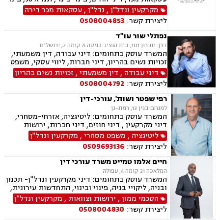
מושכר, דיירות מוגנת, דיני עבודה, הוצאה לפועל,
מקרקעין ונדל"ן
,
נדל"ן
,
עסקאות מכר דירה
צוואות וירושות, ייפוי כוח מתמשך
ליצירת קשר:
0508004853
נפתלי שור עו"ד
דרך חברון 101, בית הנציב כניסה A קומה 2, ירושלים
המשרד עוסק בתחומים: דיני עבודה, דין משמעתי,
זכויות נשים בהריון, דיני חברות, ליווי עסקי, משפט
מסחרי, משפט אזרחי, דיני חוזים, ייפוי כוח מתמשך
דיני עבודה
,
דין משמעתי
,
זכויות נשים בהריון
ירושות וצוואות.
ליצירת קשר:
0508004792
רפי שפטר ושות', עורכי-דין
למנחם בגין 13, רמת-גן
המשרד עוסק בתחומים: ליטיגציה, אזרחי-מסחרי,
דיני מקרקעין , דיני חוזים, דיני חברות, ירושות
וצוואות, לשון הרע, קניין רוחני, מכרזים
ליטיגציה
,
משפט מסחרי
,
מקרקעין ונדל"ן
ליצירת קשר:
0509693136
חיים אלמו טמייט משרד עורכי דין
המלאכה 21 קומה 4, עפולה
המשרד עוסק בתחומים: דיני מקרקעין ונדל"ן- תכנון
ובניה, ליקויי בניה, פינוי ובינוי, התחדשות עירונית,
תמ"א 38 ובתים משותפים, הסכמי ממון, ירושות
הסכמי ממון
,
ירושות וצוואות
,
מקרקעין ונדל"ן
וצוואות, ייפוי כוח מתמשך, הדין האתיופי, דיני
ליצירת קשר:
0508004830
חוזים, נוטריון.