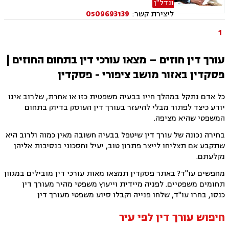
ונדל"ן
הגירה, משפט אזרחי
ליצירת קשר:
0509693139
1
עורך דין חוזים – מצאו עורכי דין בתחום החוזים |
פסקדין באזור מושב ציפורי - פסקדין
כל אדם נתקל במהלך חייו בבעיה משפטית כזו או אחרת, שלרוב אינו
יודע כיצד לפתור מבלי להיעזר בעורך דין העוסק בדיוק בתחום
המשפטי שהיא מציפה.
בחירה נכונה של עורך דין שיטפל בבעיה חשובה מאין כמוה ולרוב היא
שתקבע אם תצליחו לייצר פתרון טוב, יעיל וחסכוני בנסיבות אליהן
נקלעתם.
מחפשים עו"ד? באתר פסקדין תמצאו מאות עורכי דין מובילים במגוון
תחומים משפטיים. לפניה מיידית וייעוץ משפטי מהיר מעורך דין
כנסו, בחרו עו"ד, שלחו פנייה וקבלו סיוע משפטי מעורך דין
חיפוש עורך דין לפי עיר