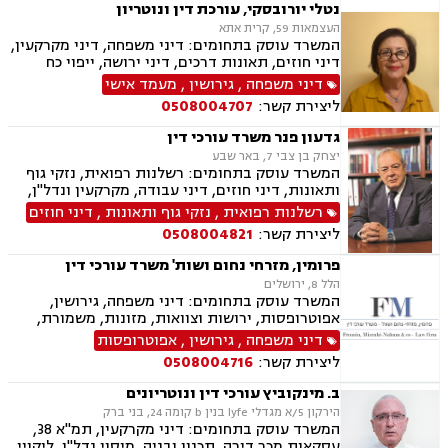
נטלי יורובסקי, עורכת דין ונוטריון
העצמאות 59, קרית אתא
המשרד עוסק בתחומים: דיני משפחה, דיני מקרקעין,
דיני חוזים, תאונות דרכים, דיני ירושה, ייפוי כח
מתמשך, אפוטרופסות, מזונות , משמורת , ייצוג מול
דיני משפחה
,
גירושין
,
מעמד אישי
משרד הפנים בעניין אזרחות ותושבות קבע, התרת
ליצירת קשר:
0508004707
נישואין, אבהות , לרבות טיפול בעניין האבהות בנוהל
חו"ל, עריכת הסכמי יחסי ממון ו/או הסכמי חיים
גדעון פנר משרד עורכי דין
משותפים ואישורם בבתי משפט ו/או כנוטריון ,גישור,
יצחק בן צבי 7, באר שבע
, ייצוג בבתי משפט ,עריכת צוואות וטיפול בעניין צו
המשרד עוסק בתחומים: רשלנות רפואית, נזקי גוף
ירושה וצו קיום צוואה ,חוות דעת בדין רוסי
ותאונות, דיני חוזים, דיני עבודה, מקרקעין ונדל"ן,
ואוקראיני, שירותי נוטריון_, טיפול בעסקאות
דיני משפחה, בנקים, פלילי, נזקי גוף, תאונות עבודה,
רשלנות רפואית
,
נזקי גוף ותאונות
,
דיני חוזים
מקרקעין, רישום בטאבו.
תאונות דרכים, משפט מסחרי, תביעות ביטוח ונזקי
ליצירת קשר:
0508004821
רכוש, ייפוי כוח מתמשך, נוטריון , רשלנות רפואית-
הריון ולידה, לשון הרע, תאונות ספורט, בריאות
פרומין, מזרחי נחום ושות' משרד עורכי דין
הנפש, אובדן כושר עבודה , תאונות תלמידים,
הלל 8, ירושלים
תאונות עקב רשלנות, נזקי רכוש, קבלנות חוזית,
המשרד עוסק בתחומים: דיני משפחה, גירושין,
השקעות בחו"ל, דין משמעתי, עובדים זרים, זכויות
אפוטרופסות, ירושות וצוואות, מזונות, משמורת,
נשים בהריון, תכנון ובניה, דיור מוגן, אגודות
ייפוי כוח מתמשך, ידועים בציבור, חלוקת רכוש,
דיני משפחה
,
גירושין
,
אפוטרופסות
שיתופיות, ליקויי בנייה, מושבים וקיבוצים , ועוד
הורות חד מינית, הסכמי ממון, דיני מקרקעין,
ליצירת קשר:
0508004716
עסקאות מכר דירה, נדל"ן, ליקויי בנייה, פינוי בינוי,
פינוי מושכר, תמ"א 38, דיירות מוגנת , בנקים,
ב. מינקוביץ עורכי דין ונוטריונים
ערבויות ושטרות , פירוקים והקפאות הליכים, צווי
הירקון 5/א מגדלי lyfe בנין b קומה 24, בני ברק
מניעה, ליווי עסקי, דיני חוזים, חדלות פירעון, פשיטת
המשרד עוסק בתחומים: דיני מקרקעין, תמ"א 38,
רגל, הוצאה לפועל, גביית חובות, דיני חברות,
עסקאות מכר דירה, תכנון ובניה, מיסוי נדל"ן, ליקויי