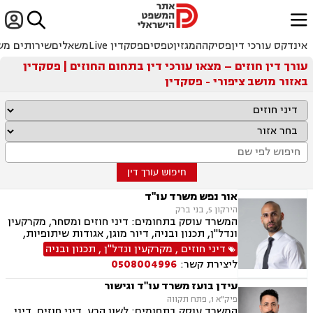


ﱐ
אינדקס עורכי דין
פסיקה
המגזין
טפסים
פסקדין Live
משאלים
שירותים מש
עורך דין חוזים – מצאו עורכי דין בתחום החוזים | פסקדין
באזור מושב ציפורי - פסקדין
חיפוש עורך דין
אור נפש משרד עו"ד
הירקון 5, בני ברק
המשרד עוסק בתחומים: דיני חוזים ומסחר, מקרקעין
ונדל"ן, תכנון ובניה, דיור מוגן, אגודות שיתופיות,
ליקויי בנייה מושבים וקיבוצים, פינוי בינוי, קבוצות
דיני חוזים
,
מקרקעין ונדל"ן
,
תכנון ובניה
רכישה, עסקאות מכר דירה, פינוי מושכר, הפקעת
ליצירת קשר:
0508004996
קרקעות, מגרשים לבניה דיירות מוגנת, נחלות
ומשקים במושבים, רשות מקרקעי ישראל, צווי
עידן בועז משרד עו"ד וגישור
הריסה, רישום קבלנים, בתים משותפים נדל"ן
פיק"א 1, פתח תקווה
ביהודה ושומרון, דיני תאגידים, אזרחי מסחרי, נזקי
המשרד עוסק בתחומים: לשון הרע, דיני חוזים, דיני