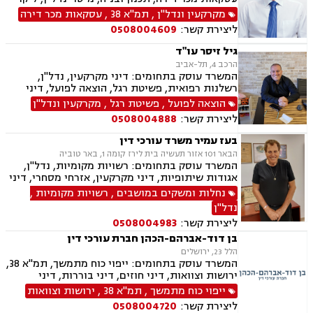
תביעות ייצוגיות, דיני עבודה
בנייה, דיני חוזים, דיני חברות, לשון הרע, ליטיגציה,
מקרקעין ונדל"ן
,
תמ"א 38
,
עסקאות מכר דירה
נוטריון, ייפוי כוח מתמשך, ירושות וצוואות, פינוי
ליצירת קשר:
0508004609
בינוי, מגרשים לבניה , הסכמי ממון, נזקי רכוש
גיל זיסר עו"ד
הרכב 4, תל-אביב
המשרד עוסק בתחומים: דיני מקרקעין, נדל"ן,
רשלנות רפואית, פשיטת רגל, הוצאה לפועל, דיני
עבודה, ירושות וצוואות
הוצאה לפועל
,
פשיטת רגל
,
מקרקעין ונדל"ן
ליצירת קשר:
0508004888
בעז עמיר משרד עורכי דין
הבאר 101 אזור תעשיה בית לירז קומה 1, באר טוביה
המשרד עוסק בתחומים: רשויות מקומיות, נדל"ן,
אגודות שיתופיות, דיני מקרקעין, אזרחי מסחרי, דיני
בוררות, עובדים זרים, דיני תאגידים, גישור
נחלות ומשקים במושבים
,
רשויות מקומיות
,
ובוררויות, מיסוי נדל"ן, תמ"א 38, תכנון ובניה, נחלות
נדל"ן
ומשקים במושבים, הפקעת קרקעות, מושבים
ליצירת קשר:
0508004983
וקיבוצים , עסקאות מכר דירה, דיור מוגן, רשות
מקרקעי ישראל, צווי הריסה, ירושות וצוואות, הסכמי
בן דוד-אברהם-הכהן חברת עורכי דין
ממון
הלל 23, ירושלים
המשרד עוסק בתחומים: ייפוי כוח מתמשך, תמ"א 38,
ירושות וצוואות, דיני חוזים, דיני בוררות, דיני
מקרקעין, עסקאות מכר דירה, אפוטרופסות, לשון
ייפוי כוח מתמשך
,
תמ"א 38
,
ירושות וצוואות
הרע, דיני עמותות, דיני מכרזים והתקשרויות, דיני
ליצירת קשר:
0508004720
בחירות , זכויות אדם, ביקורת , חוקתי ומנהלי