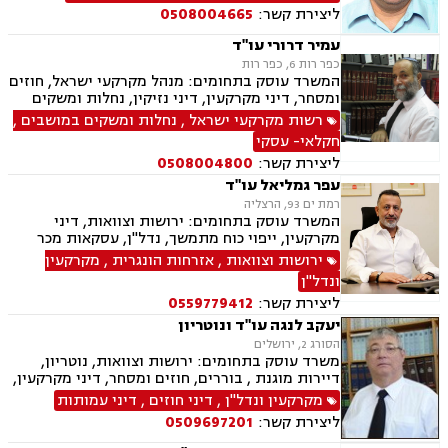
ליצירת קשר:
0508004665
עמיר דרורי עו"ד
כפר רות 6, כפר רות
המשרד עוסק בתחומים: מנהל מקרקעי ישראל, חוזים
ומסחר, דיני מקרקעין, דיני נזיקין, נחלות ומשקים
במושבים, פינוי מושכר, דיני תאגידים, תכנון ובניה,
רשות מקרקעי ישראל
,
נחלות ומשקים במושבים
,
חוקתי ומנהלי, חקלאי- עסקי, ליטיגציה, מושבים
חקלאי- עסקי
וקיבוצים ומגרשים חקלאיים
ליצירת קשר:
0508004800
עפר גמליאל עו"ד
רמת ים 93, הרצליה
המשרד עוסק בתחומים: ירושות וצוואות, דיני
מקרקעין, ייפוי כוח מתמשך, נדל"ן, עסקאות מכר
דירה, מיסוי נדל"ן, אזרחי מסחרי, נוטריון, דיני חוזים,
ירושות וצוואות
,
אזרחות הונגרית
,
מקרקעין
פינוי בינוי, קבוצות רכישה, מגרשים לבניה , הוצאה
ונדל"ן
לפועל
ליצירת קשר:
0559779412
יעקב לנגה עו"ד ונוטריון
הסורג 2, ירושלים
משרד עוסק בתחומים: ירושות וצוואות, נוטריון,
דיירות מוגנת , בוררים, חוזים ומסחר, דיני מקרקעין,
דיני משפחה, דיני עבודה ודיני תאגידים.
מקרקעין ונדל"ן
,
דיני חוזים
,
דיני עמותות
ליצירת קשר:
0509697201