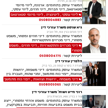
הלל יפה 28 א, חדרה
המשרד עוסק בתחומים: ארנונה, ליווי מיזמי
סטארטאפ, דיני חברות, דיני חוזים, ליווי עסקי,
משפט מסחרי, תביעות ביטוח ונזקי רכוש, גישור
ליווי עסקי
,
ליטיגציה
,
ליווי מיזמי סטארטאפ
עסקי, הייטק, דיני מכרזים והתקשרויות, דיני
ליצירת קשר:
0508004883
עמותות, רשויות מקומיות, אנרגליה סולרית
מתחדשת
גיא שוסט משרד עורכי דין
דרך מנחם בגין 156, תל-אביב
המשרד עוסק בתחומים: דיני חוזים ומסחר, משפט
מסחרי, דיני מכרזים והתקשרויות
דיני מכרזים והתקשרויות
,
דיני חוזים
,
משפט
מסחרי
ליצירת קשר:
0508004775
הלפרין עורכי דין
מצדה 7 בסר 4 קומה 23, בני ברק
המשרד עוסק בתחומים: דיני משפחה, ירושות
וצוואות, ייפוי כוח מתמשך, זמני שהות, העברה בין
דורית, חלוקת רכוש, הורות חד מינית, גישור
דיני משפחה
,
ירושות וצוואות
,
ייפוי כוח מתמשך
במשפחה, מיזוגים ורכישות, ליווי עסקי, דיני חוזים,
ליצירת קשר:
0508005065
משפט מסחרי, ניכור הורי, מזונות, הסכמי ממון,
ידועים בציבור, אבהות, חטיפת ילדים, זכיינות,
רוני חייט ושות’ משרד עורכי דין
סכסוך בין בעלי מניות
צור 3 בניין MBC, מבשרת ציון
המשרד עוסק בתחומים: משפט אזרחי ומסחרי, ייצוג
בבית משפט בתביעות חוזיות, תביעות במקרקעין,