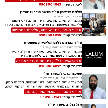
רכוש, ביטוח לאומי, רשלנות רפואית, מקרקעין
ליצירת קשר:
0508004863
ונדל"ן, אזרחות זרה ודרכון זר, דיני חוזים, דיני
ספורט, לשון הרע, ירושות וצוואות, מיסוי נדל"ן.
שלמה פרידמן עו"ד מגשר בורר ונוטריון
מבצע לוט 11, באר שבע
המשרד עוסק בתחומים: דיני חוזים, דיני משפחה,
אלימות במשפחה, גירושין, ייפוי כוח מתמשך, הסדרי
ראיה, מזונות, ירושות וצוואות, הסכמי ממון, גישור
דיני חוזים
,
דיני משפחה
,
אלימות במשפחה
במשפחה, חדלות פירעון, דיני עבודה, זכויות נשים
ליצירת קשר:
0508004859
בהריון, עסקאות מכר דירה
עו"ד אברהם ללום, קליניקה משפטית
מדינת היהודים 85 קומה 3, הרצליה
המשרד עוסק בתחומים: מקרקעין ונדל"ן, קניין
רוחני,חברות ושותפויות בינלאומיות, דיני
חברות,מיסוי בינלאומי ותכנון מס,בינה מלאכותית
מקרקעין ונדל"ן
,
דיני חוזים
,
דיני עבודה
(AI) וטכנולוגיה,יישוב סכסוכים ,ביטחון וניהול
ליצירת קשר:
0508004857
משברים,,ייעוץ רגולטורי וחקיקה
שמעון קדביל משרד עו"ד
לוי יצחק שניאורסון 11, קרית מלאכי
המשרד עוסק בתחומים: דיני משפחה, הסכמי ממון,
מזונות, משמורת גירושין, זמני שהות, חלוקת רכוש,
מעמד אישי, ניכור הורי, העברת בין דורית, ירושות
דיני משפחה
,
הסכמי ממון
,
מזונות
וצוואות, ייפוי כוח מתמשך, דיני חוזים, נדל"ן
ליצירת קשר:
0509691141
ומקרקעין, עסקאות מכר דירה, פינוי מושכר
מזל גולוב משרד עו"ד