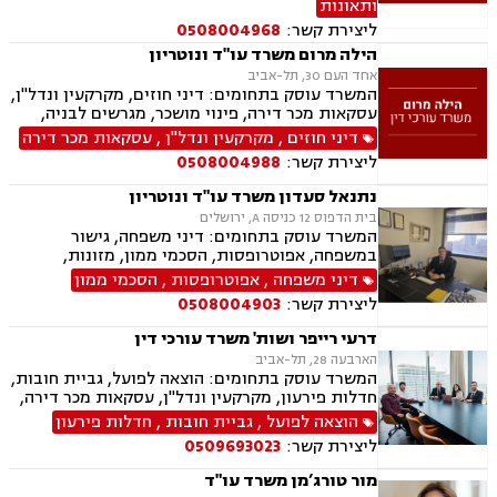
ותאונות
ליצירת קשר:
0508004968
הילה מרום משרד עו"ד ונוטריון
אחד העם 30, תל-אביב
המשרד עוסק בתחומים: דיני חוזים, מקרקעין ונדל"ן,
עסקאות מכר דירה, פינוי מושכר, מגרשים לבניה,
מיסוי מקרקעין, ירושות וצוואת, ייפוי כוח מתמשך,
דיני חוזים
,
מקרקעין ונדל"ן
,
עסקאות מכר דירה
נוטריון.
ליצירת קשר:
0508004988
נתנאל סעדון משרד עו"ד ונוטריון
בית הדפוס 12 כניסה A, ירושלים
המשרד עוסק בתחומים: דיני משפחה, גישור
במשפחה, אפוטרופסות, הסכמי ממון, מזונות,
משמורת, גירושין, טוען רבני, חלוקת רכוש, מעמד
דיני משפחה
,
אפוטרופסות
,
הסכמי ממון
אישי, תיאום הורי, זמני שהות, ניכור הורי, עסקאות
ליצירת קשר:
0508004903
מתנה, ידועים בציבור, ירושות וצוואות, נוטריון, ייפוי
כוח מתמשך, הוצאה לפועל, חדלות פירעון, תביעות
דרעי רייפר ושות' משרד עורכי דין
מסחריות, דיני חוזים, מקרקעין ונדל"ן, עסקאות מכר
הארבעה 28, תל-אביב
דירה, עסקאות מכר יד שניה מקבלן, משפט מסחרי,
המשרד עוסק בתחומים: הוצאה לפועל, גביית חובות,
דיני חברות, ליטיגציה מסחרית ונדל"נית, דיני
חדלות פירעון, מקרקעין ונדל"ן, עסקאות מכר דירה,
עמותות
דיני משפחה, חלוקת רכוש, דיני חוזים, ירושות
הוצאה לפועל
,
גביית חובות
,
חדלות פירעון
וצוואות.
ליצירת קשר:
0509693023
מור טורג’מן משרד עו"ד