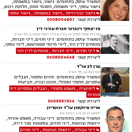
המשרד עוסק בתחומים: גישור, גישור במשפחה,
גישור עסקי, דיני משפחה, הסכמי ממון, חלוקת רכוש,
מזונות, ירושות וצוואות, מעמד אישי, דיני חוזים
גישור ובוררויות
,
גישור במשפחה
,
גישור עסקי
ליצירת קשר:
0508004807
פז יצחקי וינברגר חברת עורכי דין
שדרות שאול המלך 39 בניין B הדר דפנה קומה 6, תל-אביב
המשרד עוסק בתחומים: דיני חוזים, דיני חברות,
מומחים לדין הזר, ליווי מיזמי סטארטאפ, ליווי עסקי,
השקעות בחו"ל, מיזוגים ורכישות, ליטיגציה, משפט
דיני חוזים
,
דיני חברות
,
מומחים לדין הזר
בינלאומי
ליצירת קשר:
0508004648
ערן לב עו"ד
הארבעה 24, תל-אביב
המשרד עוסק בתחומים: חוזים ומסחר, הגבלים
עסקיים, חוקתי ומנהלי, תכנון ובניה, תביעות
יצוגיות, דיני תקשורת ואינטרנט, לשון הרע.
ליטיגציה
,
משפט מסחרי
,
הגבלים עסקיים דיני
תחרות
ליצירת קשר:
0509997054
אריה איזקסון עו"ד ונוטריון
יהושע בן נון 2/6, גבעת זאב
המשרד עוסק בתחומים: דיני עבודה, משפט אזרחי,
ירושות וצוואות, דיני חוזים, עסקאות מכר דירה,
נוטריון וייפוי כוח מתמשך.
דיני עבודה
,
ירושות וצוואות
,
דיני חוזים