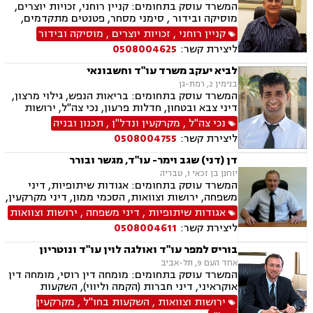
המשרד עוסק בתחומים: קניין רוחני, זכויות יוצרים,
מוסיקה ובידור , סימני מסחר, פטנטים מתקדמים,
ירושות וצוואות, דיני מקרקעין, עסקאות מכר דירה,
קניין רוחני
,
זכויות יוצרים
,
מוסיקה ובידור
רשות מקרקעי ישראל, נדל"ן, דיני חוזים, הסכמי
ליצירת קשר:
0508004625
ממון, אפוטרופסות, לשון הרע, נוטריון
לביא יעקב משרד עו"ד וחשבונאי
בנימין 2, רמת-גן
המשרד עוסק בתחומים: בריאות הנפש, גילוי מרצון,
דיני צבא ובטחון, חדלות פרעון, נכי צה"ל, ירושות
וצוואות, רשויות מקומיות, לשון הרע, משרד הביטחון,
נכי צה"ל
,
מקרקעין ונדל"ן
,
תכנון ובניה
דיני עבודה, דיני ביטוח מיסים, דיני חוזים, חוקתי
ליצירת קשר:
0508004755
ומנהלי, דיני מקרקעין, עסקאות מכר דירה
דן (דני) שגב וימר- עו"ד, מגשר ובורר
יוחנן בן זכאי 1, טבריה
המשרד עוסק בתחומים: אגודות שיתופיות, דיני
משפחה, ירושות וצוואות, הסכמי ממון, דיני מקרקעין,
מושבים וקיבוצים , מגרשים חקלאיים, פינוי מושכר,
אגודות שיתופיות
,
דיני משפחה
,
ירושות וצוואות
תכנון ובניה, דיני חוזים, פשיטת רגל
ליצירת קשר:
0508004611
בוריס למפר עו"ד ואולגה לוין עו"ד ונוטריון
אחד העם 9, תל-אביב
המשרד עוסק בתחומים: מומחה דין רוסי, מומחה דין
אוקראיני, דיני חברות (הקמה וליווי), השקעות
מקרקעין בחו"ל, השקעות מקרקעין בישראל, תעופה
ירושות וצוואות
,
השקעות בחו"ל
,
מקרקעין
אווירית, תעופה קלה, דיני חוזים, דיני מקרקעין,