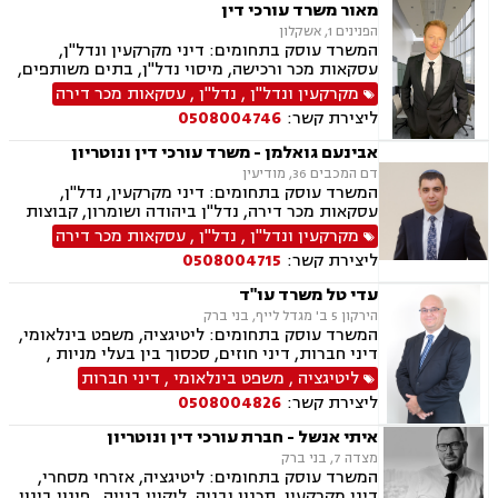
מאור משרד עורכי דין
הפנינים 1, אשקלון
המשרד עוסק בתחומים: דיני מקרקעין ונדל"ן,
עסקאות מכר ורכישה, מיסוי נדל"ן, בתים משותפים,
תכנון ובניה, ליקוי בניה, מושבים וקיבוצים, קבוצת
מקרקעין ונדל"ן
,
נדל"ן
,
עסקאות מכר דירה
רכישה, מגרשים לבניה, רשות מקרקעי ישראל,
ליצירת קשר:
0508004746
ירושות וצוואות, הסכמי ממון, ייפוי כוח מתמשך, דיני
משפחה, פונדקאות, מזונות, גישור, אפוטרופסות,
אבינעם גואלמן - משרד עורכי דין ונוטריון
גירושין, נשואים אזרחיים, מעמד אישי, ניכור הורי,
דם המכבים 36, מודיעין
זמני שהות, העברה בין דורית
המשרד עוסק בתחומים: דיני מקרקעין, נדל"ן,
עסקאות מכר דירה, נדל"ן ביהודה ושומרון, קבוצות
רכישה, מיסוי נדל"ן, פינוי מושכר, בתים משותפים,
מקרקעין ונדל"ן
,
נדל"ן
,
עסקאות מכר דירה
ייפוי כוח מתמשך, ירושות וצוואות, רישוי נשק, דיני
ליצירת קשר:
0508004715
חוזים ונוטריון
עדי טל משרד עו"ד
הירקון 5 ב' מגדל לייף, בני ברק
המשרד עוסק בתחומים: ליטיגציה, משפט בינלאומי,
דיני חברות, דיני חוזים, סכסוך בין בעלי מניות ,
אזרחי מסחרי
ליטיגציה
,
משפט בינלאומי
,
דיני חברות
ליצירת קשר:
0508004826
איתי אנשל - חברת עורכי דין ונוטריון
מצדה 7, בני ברק
המשרד עוסק בתחומים: ליטיגציה, אזרחי מסחרי,
דיני מקרקעין, תכנון ובניה, ליקויי בנייה , פינוי בינוי,