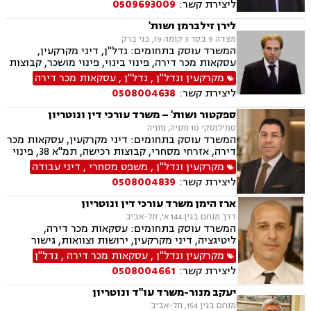
ליצירת קשר:
0509693009
לירן זילברמן ושות'
מצדה 9 בסר 3 קומה 19, בני ברק
המשרד עוסק בתחומים: נדל"ן, דיני מקרקעין,
עסקאות מכר דירה, פינוי בינוי, פינוי מושכר, קבוצות
רכישה, תמ"א 38, תכנון ובניה, מגרשים חקלאיים,
מקרקעין ונדל"ן
,
נדל"ן
,
עסקאות מכר דירה
מגרשים לבניה, חוזים ומסחר ובוררים.
ליצירת קשר:
0508004638
ספקטור ושות' – משרד עורכי דין ונוטריון
סמילנסקי 10 נתניה, נתניה
המשרד עוסק בתחומים: דיני מקרקעין, עסקאות מכר
דירה, אזרחי מסחרי, קבוצות רכישה, תמ"א 38, פינוי
בינוי, פינוי מושכר, נדל"ן, מיסוי נדל"ן, ליטיגציה,
מקרקעין ונדל"ן
,
משפט מסחרי
,
דיני עבודה
גישור ובוררויות, דיור מוגן, דיירות מוגנת , דיני
ליצירת קשר:
0508004839
חוזים, דיני עבודה, דיני תאגידים, זכויות נשים
בהריון, ליווי עסקי
ארז הימן משרד עורכי דין ונוטריון
דרך מנחם בגין 144 א', תל-אביב
המשרד עוסק בתחומים: עסקאות מכר דירה,
ליטיגציה, דיני מקרקעין, ירושות וצוואות, גישור
ובוררויות, נדל"ן, מיסוי נדל"ן, נוטריון, ערבויות
מקרקעין ונדל"ן
,
עסקאות מכר דירה
,
נדל"ן
ושטרות , תמ"א 38, ליקויי בנייה, בנקים, סדר דין
ליצירת קשר:
0508004661
אזרחי וראיות, דיני חוזים, הסכמי ממון, קבוצות
רכישה, פינוי מושכר, ייפוי כח מתמשך
יעקב מנור-משרד עו"ד ונוטריון
מנחם בגין 154, תל-אביב