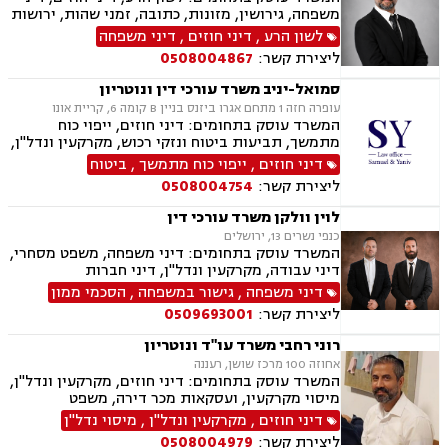
רכוש.
משפחה, גירושין, מזונות, כתובה, זמני שהות, ירושות
וצוואת, הסכמי ממון, ייפוי כוח מתמשך, חלוקת רכוש,
לשון הרע
,
דיני חוזים
,
דיני משפחה
ידועים בציבור, אפוטרופסות, צווי הרחקה, הגנת
ליצירת קשר:
0508004867
הפרטיות, פינוי מושכר, מקרקעין ונדל"ן, עסקאות
מכר דירה.
סמואל-יניב משרד עורכי דין ונוטריון
עופרה חזה 1 מתחם אגרו ביזנס בניין B קומה 6, קריית אונו
המשרד עוסק בתחומים: דיני חוזים, ייפוי כוח
מתמשך, תביעות ביטוח ונזקי רכוש, מקרקעין ונדל"ן,
תמ"א 38, לשון הרע, ירושות וצוואות, מושבים
דיני חוזים
,
ייפוי כוח מתמשך
,
ביטוח
וקיבוצים, קבוצות רכישה, ליקוי בניה, פינוי בינוי,
ליצירת קשר:
0508004754
פינוי מושכר, עסקאות מכר דירה, מגרשים לבניה,
נחלות ומשקים במושבים, רשות מקרקעי ישראל,
לוין וולקן משרד עורכי דין
העברה בין דורית, בן ממשיך, נזקי גוף ותאונות,
כנפי נשרים 13, ירושלים
תאונות דרכים, תאונות עבודה, תאונות תלמידים,
המשרד עוסק בתחומים: דיני משפחה, משפט מסחרי,
אובדן כושר עבודה, תאונות עקב רשלנות.
דיני עבודה, מקרקעין ונדל"ן, דיני חברות
דיני משפחה
,
גישור במשפחה
,
הסכמי ממון
ליצירת קשר:
0509693001
רוני רחבי משרד עו"ד ונוטריון
אחוזה 100 מרכז שושן, רעננה
המשרד עוסק בתחומים: דיני חוזים, מקרקעין ונדל"ן,
מיסוי מקרקעין, ועסקאות מכר דירה, משפט
אזרחי-מסחרי, ייפוי כוח מתמשך, ירושות וצוואות,
דיני חוזים
,
מקרקעין ונדל"ן
,
מיסוי נדל"ן
דיני עבודה, דיני משפחה, הסכמי ממון, נזקי גוף
ליצירת קשר:
0508004979