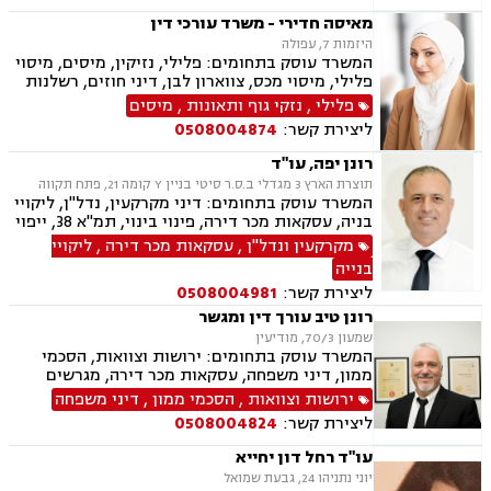
מאיסה חדירי - משרד עורכי דין
היזמות 7, עפולה
המשרד עוסק בתחומים: פלילי, נזיקין, מיסים, מיסוי
פלילי, מיסוי מכס, צווארון לבן, דיני חוזים, רשלנות
רפואית, דיני ביטוח, דיני חברות, הוצאה לפועל,
פלילי
,
נזקי גוף ותאונות
,
מיסים
ביטוח לאומי, דיני עבודה, חדלות פירעון, עבירות
ליצירת קשר:
0508004874
מס, תאונות עבודה, תאונות תלמידים, תביעות גזזת
רונן יפה, עו"ד
תוצרת הארץ 3 מגדלי ב.ס.ר סיטי בניין Y קומה 21, פתח תקווה
המשרד עוסק בתחומים: דיני מקרקעין, נדל"ן, ליקויי
בניה, עסקאות מכר דירה, פינוי בינוי, תמ"א 38, ייפוי
כוח מתמשך, ירושות וצוואות, גישור, הסכמי ממון,
מקרקעין ונדל"ן
,
עסקאות מכר דירה
,
ליקויי
דיני חוזים, דיני תאגידים, אפוטרופסות, ליטיגציה,
בנייה
משרד הפנים, סדר דין אזרחי וראיות, משפט אזרחי
ליצירת קשר:
0508004981
רונן טיב עורך דין ומגשר
שמעון 70/3, מודיעין
המשרד עוסק בתחומים: ירושות וצוואות, הסכמי
ממון, דיני משפחה, עסקאות מכר דירה, מגרשים
חקלאיים, מגרשים לבניה , הפקעת קרקעות, מושבים
ירושות וצוואות
,
הסכמי ממון
,
דיני משפחה
וקיבוצים , נחלות ומשקים במושבים, נדל"ן, גירושין,
ליצירת קשר:
0508004824
ידועים בציבור, מזונות, משמורת, חלוקת רכוש,
מעמד אישי, דיני חוזים, גישור במשפחה, מגשרים,
עו"ד רחל דון יחייא
ייפוי כוח מתמשך
יוני נתניהו 24, גבעת שמואל