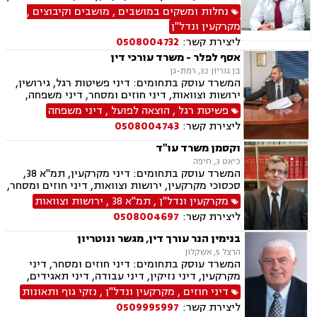
נדל"ן, פינוי בינוי, ירושות וצוואות, אזרחי מסחרי,
נחלות ומשקים במושבים
,
מושבים וקיבוצים
,
דיני חוזים, דיני חברות, נוטריון.
מקרקעין ונדל"ן
ליצירת קשר:
0508004732
אסף לפלר - משרד עורכי דין
בן גוריון 32, רמת-גן
המשרד עוסק בתחומים: דיני פשיטות רגל, גירושין,
ירושות וצוואות, דיני חוזים ומסחר, דיני משפחה,
הוצאה לפועל, אבהות , אפוטרופסות, ליטיגציה, לשון
פשיטת רגל
,
הוצאה לפועל
,
דיני משפחה
הרע, מזונות, משפט אזרחי , נישואים אזרחיים, סדר
ליצירת קשר:
0508004743
דין אזרחי וראיות, ערבויות ושטרות , פינוי מושכר,
צווי מניעה, חדלות פירעון.
וקסמן משרד עו"ד
כיאט 3, חיפה
המשרד עוסק בתחומים: דיני מקרקעין, תמ"א 38,
סכסוכי מקרקעין, ירושות וצוואות, דיני חוזים ומסחר,
עסקאות מכר דירה, מיסוי נדל"ן, נדל"ן, דיור מוגן.
מקרקעין ונדל"ן
,
תמ"א 38
,
ירושות וצוואות
ליצירת קשר:
0508004697
בנימין הנר עורך דין, מגשר ונוטריון
הרצל 5, אשקלון
המשרד עוסק בתחומים: דיני חוזים ומסחר, דיני
מקרקעין, דיני נזיקין, דיני עבודה, דיני תאגידים,
הוצאה לפועל, סדר דין אזרחי וראיות, עבירות מס
דיני חוזים
,
מקרקעין ונדל"ן
,
נזקי גוף ותאונות
כלכליות, עסקאות מכר דירה, ליקויי בנייה, מגשרים,
ליצירת קשר:
0509995997
מיסוי נדל"ן, מסים, נדל"ן, פינוי מושכר, ליטיגציה,