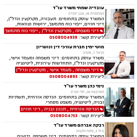
ותאונות, נוטריון.
עובדיה שמחי משרד עו"ד
המחתרת 18, אבן יהודה
המשרד עוסק בתחומים: תעבורה, מקרקעין ונדל"ן,
דיני חוזים, ייפוי כוח מתמשך, ירושות וצוואות,
הסכמי ממון, אלימות במשפחה, מחיקת רישום פלילי
דיני משפחה
,
מקרקעין ונדל"ן
,
ייפוי כוח מתמשך
ליצירת קשר:
0508004939
מוטי ימין חברת עורכי דין ונוטריון
הרצל 7, נתניה
משרד עוסק בתחומים: דיני משפחה ומעמד אישי,
מקרקעין ונדל"ן, התחדשות עירונית, ליטיגציה
אזרחית-מסחרית, סכסוכים חוזיים, סכסוכים כספיים,
דיני משפחה
,
מעמד אישי
,
מקרקעין ונדל"ן
דיני חברות, ירושות וצוואות, ייפוי כוח מתמשך,
ליצירת קשר:
0508004893
גישור.
נימי כהן משרד עו"ד
הארבעה 28, תל-אביב
המשרד עוסק בתחומים: הנדסה אזרחית, תשתיות
ובניה, ליטיגציה, משפט מסחרי.
הנדסה אזרחית
,
תכנון ובניה
,
דיני חוזים
ליצירת קשר:
0508004753
רבקה אברהם משרד עו"ד
בזל 3, פתח תקווה
המשרד עוסק בתחומים: דיני משפחה, ידועים