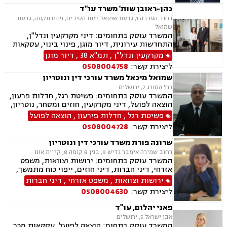
ירושות וצוואות, אבדן כושר עבודה, בוררים, ביטוח
כהן-ראובן שות' משרד עו"ד
לאומי, גישור במשפחה, גישור ובוררויות, דיני
רחוב הערבה 1, גבעת שמואל פינת הסיבים, פתח תקווה, גבעת
פשיטות רגל, הסכמי ממון, תאונות דרכים, תעבורה,
שמואל
תכנון ובניה.
המשרד עוסק בתחומים: דיני מקרקעין ונדל"ן,
התחדשות עירונית, דיור מוגן, פינוי בינוי, עסקאות
מכר דירה, פינוי מושכר, מגרשים לבניה, מיסוי
מקרקעין ונדל"ן
,
תמ"א 38
,
דיור מוגן
מקרקעין, דיני חוזים, דיני משפחה, ירושות וצוואות,
ליצירת קשר:
0508004758
הסכמי ממון, עסקאות מתנה, ייפוי כוח מתמשך.
שמואל מיכאל משרד עורכי דין ונוטריון
רח' הסורג 2, ירושלים
המשרד עוסק בתחומים: פשיטת רגל, חדלות פרעון,
הוצאה לפועל, דיני מקרקעין, חוזים ומסחר, נוטריון,
עסקאות מכר דירה, ירושות וצוואות, ליטיגציה, נדל"ן,
פשיטת רגל
,
חדלות פירעון
,
הוצאה לפועל
פינוי מושכר ופירוקים והקפאות הליכים.
ליצירת קשר:
0508004728
שרונה פורת משרד עורכי דין ונוטריון
רחוב שמירה אימבר גדיש 9, בנין B קומה 8, קריית אונו
המשרד עוסק בתחומים: ירושות וצוואות, משפט
אזרחי, דיני חברות, דיני חוזים, ייפוי כוח מתמשך,
מקרקעין ונדל"ן, ליקויי בניה, עסקאות מכר דירה,
ירושות וצוואות
,
משפט אזרחי
,
דיני חברות
דיור מוגן, דיני משפחה, אפוטרופסות, הסכמי ממון,
ליצירת קשר:
0508004630
גירושין, זמני שהות, מזונות, משמורת, חלוקת רכוש,
בתים משותפים, עסקאות מתנה.
פאני יהלום, עו"ד
אבן ישראל 5, ירושלים
המשרד עוסק בתחום: הוצאה לפועל, עסקאות מכר