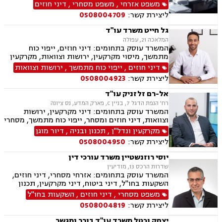
ענייני ירושות וצוואות, דיני עבודה, נזיקין, עסקאות
משפט אזרחי
,
משפט מסחרי
,
דיני חוזים
נדל"ן, מכר דירה, ייפוי כוח מתמשך
ליצירת קשר:
0508004709
גל חייט משרד עו"ד
המלאכה 21, עפולה
המשרד עוסק בתחומים: דיני חוזים, ייפוי כוח
מתמשך, מיסוי מקרקעין, ירושות וצוואות, מקרקעין
ונדל"ן, עסקאות מכר דירה, נדל"ן מסחרי, הסכמי
דיני חוזים
,
ייפוי כוח מתמשך
,
ירושות וצוואות
ממון
ליצירת קשר:
0508004923
אל-רם זלזניק עו"ד
רח' הנפת הדגל 7, בניין C, פארק המדע, נס ציונה
המשרד עוסק בתחומים: דיני מקרקעין, ירושות
וצוואות, דיני חוזים ומסחר, ייפוי כוח מתמשך, מסחרי
אזרחי
מקרקעין ונדל"ן
,
תכנון ובניה
,
דיור מוגן
ליצירת קשר:
0508004950
יוסי רוזנשטיין משרד עורכי דין
שדרות הרכס 13, מודיעין
המשרד עוסק בתחומים: אזרחי מסחרי, דיני חוזים,
השקעות בחו"ל, דיני ביטוח, דיני מקרקעין, תכנון
ובניה, ליקויי בניה, מושבים וקיבוצים, פינוי בינוי,
משפט מסחרי
,
דיני חוזים
,
השקעות בחו"ל
קבוצות רכישה, עסקאות מכר דירה, נדל"ן, פינוי
ליצירת קשר:
0508004819
מושכר, הפקעת קרקעות, מגרשים לבניה,נחלות
ומשקים במושבים, רשות מקרקעי ישראל, צווי
יצחק וכטל משרד עו"ד בורר ומגשר