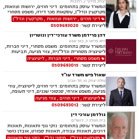
יצחק מודעי 2, רחובות
המשרד עוסק בתחומים: דיני חוזים, ירושות וצוואות,
מקרקעין ונדל"ן, עסקאות מכר דירה, משפט מסחרי
דיני חוזים
,
ירושות וצוואות
,
מקרקעין ונדל"ן
ליצירת קשר:
0509693020
דהן פרידמן משרד עורכי־דין ונוטריון
רחה פריאר 9, באר שבע
המשרד עוסק בתחומים: משפט מסחרי, דיני חברות,
ליטיגציה מסחרית ונדל"נית, צווי מניעה, תביעות
ייצוגיות, דיני ספורט, לשון הרע, תמ"א 38, עסקאות
משפט מסחרי
,
דיני חברות
,
ליטיגציה
מקרקעין, דיני חוזים, ייפוי כוח מתמשך, ירושות
ליצירת קשר:
0509693015
וצוואות, מסחר בינלאומי, משפט אזרחי, סכסוכי
שכנים, דיני עבודה, הסכמי ממון, מיסוי עירוני, מיסוי
שאול פיש משרד עו"ד
נדל"ן, ארנונה, היטל פיתוח, היטל השבחה, נוטריון.
נחלת יצחק 10, תל-אביב
המשרד עוסק בתחומים: דיני חוזים, ליטיגציה, צווי
מניעה, משפט אזרחי, סכסוכי שכנים, דיני תעופה,
נזקי רכוש, דיני צרכנות ותיירות, קניין רוחני, זכויות
ליטיגציה
,
דיני חוזים
,
צווי מניעה
יוצרים, הגנת הפרטיות, תביעות ייצוגיות, לשון הרע,
ליצירת קשר:
0509693012
פינוי מושכר
גולדמן עורכי דין
בית חוגלה 7, ירושלים
המשרד עוסק בתחומים: נזקי גוף ותאונות, תאונות
דרכים, תאונות עבודה, תאונות ספורט, אובדן כושר
עבודה, תאונות עקב רשלנות, תביעות ביטוח ונזקי
מקרקעין ונדל"ן
,
מיסוי נדל"ן
,
נזקי גוף ותאונות