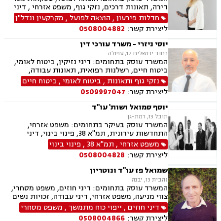
דירה, תאונות דרכים, נזקי גוף, משפט אזרחי , דיני
מקרקעין, דיני חוזים, דיני ביטוח, נזיקין, אבדן כושר
חדלות פירעון
,
הוצאה לפועל
,
מקרקעין ונדל"ן
עבודה , הסכמי ממון, ירושות וצוואות, רשות מקרקעי
ליצירת קשר:
0508004882
ישראל, נדל"ן, סדר דין אזרחי וראיות, תאונות
עבודה, נוטריון, ייפוי כוח מתמשך
יוסי ניזרי - משרד עורכי דין
רחוב ירושלים 17, עפולה
המשרד עוסק בתחומים: דיני נזיקין, ביטוח לאומי,
ביטוח חיים, רשלנות רפואית, תאונות עבודה,
תאונות דרכים, תאונות ספורט, נכי צה"ל, רשלנות
נזקי גוף ותאונות
,
ביטוח לאומי
,
ביטוח חיים
רפואית- הריון ולידה, דיני ביטוח, דיני עבודה,
ליצירת קשר:
0509997047
פשיטת רגל, דיני חוזים ומסחר, סדר דין אזרחי
וראיות, דיני מקרקעין, מגשרים, אבדן כושר עבודה ,
יוסף סמואל ושות' עו"ד
אחריות מקצועית, ירושות וצוואות, לשון הרע, משפט
תובל 13, רמת-גן
אזרחי, משרד הביטחון, נזקי גוף, תביעות גזזת.
המשרד עוסק בעיקר בתחומים: משפט אזרחי,
התחדשות עירונית, תמ"א 38, פינוי בינוי, דיני
מקרקעין, מיסים, גילוי מרצון, דיני תאגידים, הפקעת
משפט אזרחי
,
תמ"א 38
,
פינוי בינוי
קרקעות, תכנון ובניה, דיור מוגן, ירושות וצוואות,
ליצירת קשר:
0508004828
חוקתי ומנהלי, ליווי עסקי, ליטיגציה, ליקויי בנייה,
לשון הרע, מיסוי נדל"ן, מיסוי עירוני, מיסוי פלילי,
שמואל פז עו"ד ונוטריון
מסחר בינלאומי, נוטריון, דיני התיישנות, זכויות
זהבית 13, יבנה
יוצרים, נדל"ן, סדר דין אזרחי וראיות, עבירות מס
המשרד עוסק בתחומים: דיני חוזים, משפט מסחרי,
כלכליות, עסקאות מכר דירה, ערבויות ושטרות, פינוי
צווי מניעה, משפט אזרחי, דיני עבודה, זכויות נשים
מושכר, קבוצות רכישה, רישוי עסקים, עריכת ייפוי
בהריון, תביעות ביטוח ונזקי רכוש, ביטוח סיעודי,
דיני חוזים
,
ייפוי כוח מתמשך
,
משפט מסחרי
כוח מתמשך
דיני פנסיה, מקרקעין ונדל"ן, תכנון ובניה, דיור מוגן,
ליצירת קשר:
0508004866