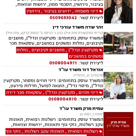
בציבור, גירושין, הסכמי ממון, ירושות וצוואות,
אבהות, מזונות, משמורת, חוק הנוער, חלוקת רכוש,
דיני משפחה
,
ידועים בציבור
,
גירושין
זמני שהות, החזקת ילדים, ניכור הורי, אומנה, משפט
ליצירת קשר:
0509693042
אזרחי, דיני חוזים, פלילי
זהר שדה משרד עורכי דין
קריית התקשורת נווה אילן בנין c’ כניסה ב׳ קומת קרקע, נווה אילן
המשרד עוסק בתחומים: מקרקעין ונדל"ן, מושבים
וקיבוצים, נחלות ומשקים במושבים, עסקאות מכר
דירה, מיסוי נדל"ן, ייפוי כוח מתמשך, הסכמי ממון,
מקרקעין ונדל"ן
,
מושבים וקיבוצים
,
נחלות
חלוקת רכוש, עסקאות מתנה, אפוטרופסות, רשויות
ומשקים במושבים
מקומיות, אגודות שיתופיות, גישור ובוררות, דיני
ליצירת קשר:
0508004971
חוזים.
אוראל דור משרד עו"ד
סוקולוב 31, הרצליה
המשרד עוסק בתחומים: דיני חוזים ומסחר, מקרקעין
ונדל"ן, מיסוי נדל"ן, הוצאה לפועל, חדלות פירעון,
גביית חובות, משפט אזרחי.
דיני חוזים
,
מקרקעין ונדל"ן
,
עסקאות מכר דירה
ליצירת קשר:
0508004970
עמית מרק משרד עו"ד
יפתח 1, רמת-גן
המשרד עוסק בתחומים: רשלנות רפואית, תאונות
עקב רשלנות, נזקי גוף ותאונות, ירושות וצוואות,
ייפוי כוח מתמשך, דיני חוזים
רשלנות רפואית
,
תאונות עקב רשלנות
,
נזקי גוף