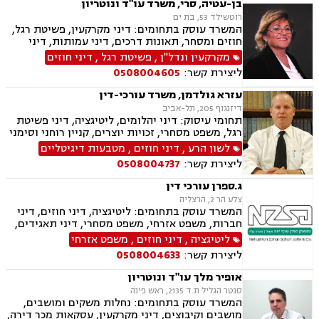
בן-עטיה, סרי, משרד עו"ד ונוטריון
רוטשילד 53, בת ים
המשרד עוסק בתחומים: דיני מקרקעין, פשיטת רגל,
חוזים ומסחר, תאונות דרכים, דיני עמותות, דיני
תאגידים, הסכמי ממון, חדלות פרעון, חוקתי ומנהלי,
מקרקעין ונדל"ן
,
פשיטת רגל
,
דיני חוזים
ידועים בציבור, ירושות וצוואות, ליווי עסקי,
ליצירת קשר:
0508004605
ליטיגציה, ליקויי בנייה, תמ"א 38, היטל השבחה,
חלוקת רכוש, מגרשים לבניה , נדל"ן, נוטריון,
עזרא גולדמן, משרד עורכי-דין
עסקאות מכר דירה, פינוי בינוי, פינוי מושכר, פירוקים
דיזנגוף 205, תל-אביב
והקפאות הליכים, צווי הריסה, צווי מניעה, רשויות
תחומי עיסוק: דיני יהלומים, ליטיגציה, דיני פשיטת
מקומיות, רשות מקרקעי ישראל, תאונות עבודה,
רגל, משפט מסחרי, זכויות יוצרים, קניין רוחני וסימני
תאונות עקב רשלנות, תאונות ספורט, תאונות
מסחר, לשון הרע, דיני משפחה, הסכמי ממון, הסכמי
לשון הרע
,
דיני חוזים
,
מטבעות דיגיטליים
תלמידים, תכנון ובניה, ייפוי כוח מתשמך, גישור
גירושין, ייצוג בבית הדין הרבני ובבתי המשפט
ובוררויות
ליצירת קשר:
0508004737
למשפחה, צוואות, ירושות ועיזבונות, רשלנות
רפואית ,משא ומתן מול רשויות המס "גילוי מרצון"-
ג.ספרן עורכי דין
עבור יהלומנים, מטבעות דיגיטליים
צלע הר 2, הרצליה
המשרד עוסק בתחומים: ליטיגציה, דיני חוזים, דיני
חברות, משפט אזרחי, משפט מסחרי, דיני תאגידים,
מקרקעין ונדל"ן, עסקאות מכר דירה, גישור
ליטיגציה
,
דיני חוזים
,
משפט אזרחי
ובוררויות, ירושות וצוואות
ליצירת קשר:
0508004633
אופיר מלך עו"ד ונוטריון
סנטר הגליל ת.ד 2135, ראש פינה
המשרד עוסק בתחומים: נחלות משקים ומושבים,
מושבים וקיבוצים, דיני מקרקעין, עסקאות מכר דירה,