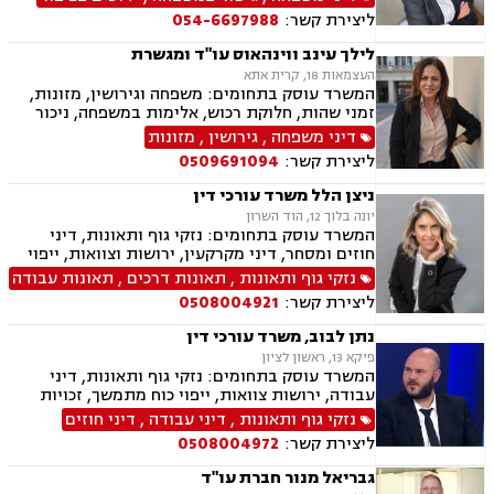
מינית, נשואים אזרחיים, חלקות רכוש, מעמד אישי,
ליצירת קשר:
054-6697988
ניכור הורי, ייפוי כוח מתמשך, ירושות וצוואות,
אלימות במשפחה, דיני חוזים, פינוי מושכר
לילך עינב ווינהאוס עו"ד ומגשרת
העצמאות 18, קרית אתא
המשרד עוסק בתחומים: משפחה וגירושין, מזונות,
זמני שהות, חלוקת רכוש, אלימות במשפחה, ניכור
הורי, גישור במשפחה, פירוק שיתוף, מעמד אישי,
דיני משפחה
,
גירושין
,
מזונות
ליטיגציה, צווי מניעה, הסכמי ממון, אחריות הורית,
ליצירת קשר:
0509691094
קביעת גיל, אפוטרופסות, צוואות וירושות, ייפוי כוח
מתמשך, סכסוכי שכנים, חוזים והסכמים, פינוי
ניצן הלל משרד עורכי דין
מושכר, לשון הרע, אסטרטגיה משפטית.
יונה בלוך 12, הוד השרון
המשרד עוסק בתחומים: נזקי גוף ותאונות, דיני
חוזים ומסחר, דיני מקרקעין, ירושות וצוואות, ייפוי
כוח מתמשך
נזקי גוף ותאונות
,
תאונות דרכים
,
תאונות עבודה
ליצירת קשר:
0508004921
נתן לבוב, משרד עורכי דין
פיקא 13, ראשון לציון
המשרד עוסק בתחומים: נזקי גוף ותאונות, דיני
עבודה, ירושות צוואות, ייפוי כוח מתמשך, זכויות
נשים בהריון ,לשון הרע
נזקי גוף ותאונות
,
דיני עבודה
,
דיני חוזים
ליצירת קשר:
0508004972
גבריאל מנור חברת עו"ד