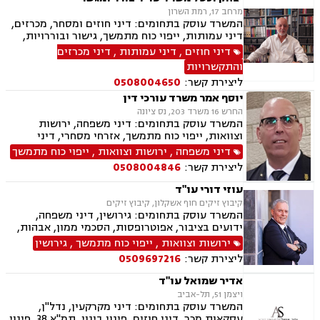
הריסה, דיני חברות, ליווי עסקי, מיסוי נדל"ן, תמא
מרחב 17, רמת השרון
38, פשיטת רגל, תביעות ייצוגיות
המשרד עוסק בתחומים: דיני חוזים ומסחר, מכרזים,
דיני עמותות, ייפוי כוח מתמשך, גישור ובוררויות,
סדר דין אזרחי, חוקתי מנהלי, מכרזים והתקשרויות,
דיני חוזים
,
דיני עמותות
,
דיני מכרזים
נוטריון ובורר
והתקשרויות
ליצירת קשר:
0508004650
יוסף אמר משרד עורכי דין
החרש 16 משרד 203, נס ציונה
המשרד עוסק בתחומים: דיני משפחה, ירושות
וצוואות, ייפוי כוח מתמשך, אזרחי מסחרי, דיני
חברות, דיני חוזים, חוקתי מנהלי, חטיפת ילדים,
דיני משפחה
,
ירושות וצוואות
,
ייפוי כוח מתמשך
סכסוך בין בעלי מניות, תביעות חוב, תיאום הורי,
ליצירת קשר:
0508004846
לשון הרע, בוררות וגישור.
עוזי דורי עו"ד
קיבוץ זיקים חוף אשקלון, קיבוץ זיקים
המשרד עוסק בתחומים: גירושין, דיני משפחה,
ידועים בציבור, אפוטרופסות, הסכמי ממון, אבהות,
מזונות, משמורת, חלוקת רכוש, מעמד אישי, זמני
ירושות וצוואות
,
ייפוי כוח מתמשך
,
גירושין
שהות, ניכור הורי, ירושות וצוואות, ייפוי כוח מתמשך,
ליצירת קשר:
0509697216
דיני חוזים, עסקאות מכר דירה, פינוי מושכר, נחלות
ומשקים במושבים, העברה בין דורית
אדיר שמואל עו"ד
ויצמן 51, תל-אביב
המשרד עוסק בתחומים: דיני מקרקעין, נדל"ן,
עסקאות מכר, דיני חוזים, פינוי בינוי, תמ"א 38, פינוי