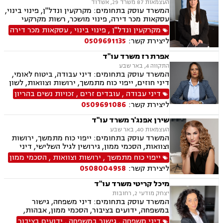
העצמאות 87 משרד 29, אשדוד
המשרד עוסק בתחומים: מקרקעין ונדל"ן, פינוי בינוי,
עסקאות מכר דירה, פינוי מושכר, רשות מקרקעי
ישראל, בתים משותפים, ירושות וצוואות, ייפוי כוח
מקרקעין ונדל"ן
,
פינוי בינוי
,
עסקאות מכר דירה
מתמשך, ייצוג רכישה מקבלן (יד ראשונה), חוזים,
ליצירת קשר:
0509691135
הסכמי ממון
אפרת רז משרד עו"ד
התקווה 4, באר שבע
המשרד עוסק בתחומים: דיני עבודה, ביטוח לאומי,
דיני חוזים, ייפוי כוח מתמשך, ירושות וצוואות, לשון
הרע, מקרקעין ונדל"ן, נזקי גוף ותאונות
דיני עבודה
,
עובדים זרים
,
זכויות נשים בהריון
ליצירת קשר:
0509691086
שירן אפנג'ר משרד עו"ד
העצמאות 40, באר שבע
המשרד עוסק בתחומים: ייפוי כוח מתמשך, ירושות
וצוואות, הסכמי ממון, גירושין לגיל השלישי, דיני
חוזים, מקרקעין ונדל"ן, ליקויי בנייה, עסקאות מכר
ייפוי כוח מתמשך
,
ירושות וצוואות
,
הסכמי ממון
דירה, פינוי מושכר, משפט אזרחי, חדלות פירעון
ליצירת קשר:
0508004958
מיכל קריטי משרד עו"ד
יצחק מודעי 2, רחובות
המשרד עוסק בתחומים: דיני משפחה, גישור
במשפחה, ידועים בציבור, הסכמי ממון, אבהות,
מזונות, משמורת משותפת, גירושין, הורות חד
דיני משפחה
,
גישור במשפחה
,
ידועים בציבור