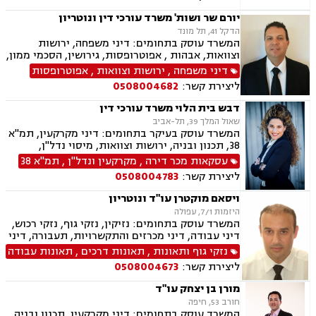
משפט אזרחי , סדר דין אזרחי וראיות, עסקאות מכר
דירה, ערבויות ושטרות , פינוי מושכר, תאונות
יורם שר ושות' משרד עורכי דין ונוטריון
עבודה, תביעות יצוגיות, אבהות , אפוטרופסות,
הדקל 41, תל מונד
גירושין, גישור ובוררויות, דיני עבודה, חלוקת רכוש.
המשרד עוסק בתחומים: דיני משפחה, ירושות
וצוואות, אבהות , אפוטרופסות, גירושין, הסכמי ממון,
ידועים בציבור, מזונות, משמורת, אזרחויות ואשרות,
דיני משפחה
,
ירושות וצוואות
,
אפוטרופסות
דיני הגירה, הסדרת מעמד בישראל.
ליצירת קשר:
0508004682
דבש בית הלוי משרד עורכי דין
שאול המלך 39, תל-אביב
המשרד עוסק בעיקר בתחומים: דיני מקרקעין, תמ"א
38, תכנון ובניה, ירושות וצוואות, מיסוי נדל"ן,
עסקאות מכר דירה, פינוי בינוי, קבוצות רכישה,
עסקאות מכר דירה
,
מקרקעין ונדל"ן
,
תמ"א 38
רשויות מקומיות.
ליצירת קשר:
0508004783
ויסאם מוקטרן עו"ד ונוטריון
היזמות 7/1, עפולה
המשרד עוסק בתחומים: נזיקין, נזקי גוף, נזקי רכוש,
דיני עבודה, דיני מכרזים והתקשרויות, תעבורה, דיני
חוזים, דיני ביטוח, דיני מקרקעין, רשלנות רפואית,
נזקי גוף ותאונות
,
תאונות דרכים
,
תאונות עבודה
תאונות ספורט, סדר דין אזרחי וראיות, חוקתי
ליצירת קשר:
0508004673
ומנהלי, גישור ובוררויות, ביטוח לאומי, תאונות
דרכים, תאונות עבודה, משרד הביטחון, נכי צה"ל,
מורן בן יצחק עו"ד
לשון הרע, צווי מניעה, ירושות וצוואות, נוטריון,
חורב 53, חיפה
רשלנות רפואית- הריון ולידה
המשרד עוסק בתחומים: דיני מקרקעין, תכנון ובניה,