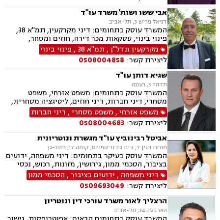
ליקויי בניה, עזקאות מכר דירה, פינוי מושכר, רשות
מקרקעי ישראל, צווי הריסה, דיני משפחה, ידועים
אבי ששו ושות' משרד עו"ד
בציבור, אפוטרופסות, הסכמי ממון, גירושין, חלוקת
דניאל פריש 3, תל-אביב
רכוש, מעמד אישי, דיני חברות, הוצאה לפועל,
המשרד עוסק בתחומים: דיני מקרקעין, תמ"א 38,
מחיקת רישום פלילי, תעבורה, פש"ר, חדלות פירעון,
פינוי בינוי, עסקאות מכר דירה, חוזים ומסחר,
לשון הרע, ירושות וצוואות, נוטריון, נוטריון אנגלית
נוטריון, נדל"ן.
מקרקעין ונדל"ן
,
תמ"א 38
,
פינוי בינוי
ליצירת קשר:
0508004858
שגיא דותן עו"ד
תדהר 5, רעננה
המשרד עוסק בתחומים: משפט אזרחי, משפט
מסחרי, דיני חברות, דיני חוזים, ליטיגציה מסחרית,
מסחר בינלאומי, סכסוך בין בעלי מניות
משפט אזרחי
,
משפט מסחרי
,
דיני חברות
ליצירת קשר:
0508004683
אביטל רבינוביץ עו"ד מגשרת ונוטריונית
מנחם בגין 7, בית גיבור ספורט, קומה 17, רמת-גן
המשרד עוסק בעיקר בתחומים: דיני משפחה, ידועים
בציבור, הסכמי ממון, גירושין, מזונות, רכוש, נכסי
קריירה, זמני שהות (החזקת ילדים/משמורת), ירושות
דיני משפחה
,
ידועים בציבור
,
הסכמי ממון
וצוואות, התנגדות לצוואה, גישור במשפחה, אימוץ,
ליצירת קשר:
0509693049
מעמד אישי, ייפוי כוח מתמשך, עסקאות מכר דירה,
דיני חוזים.
הרצליך לאור משרד עורכי דין ונוטריון
הארבעה 24, תל-אביב
המשרד עוסק בתחומים הבאים: אפוטרופסות, גישור