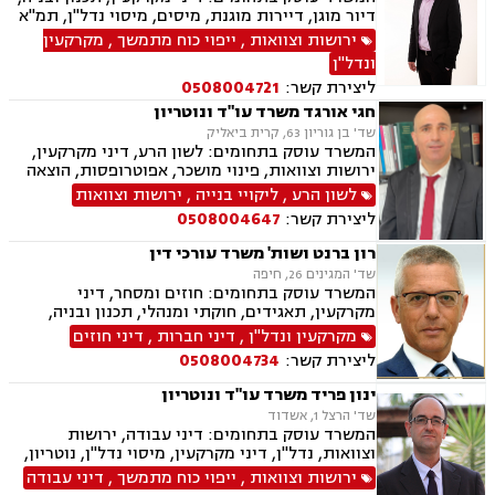
דיור מוגן, דיירות מוגנת, מיסים, מיסוי נדל"ן, תמ"א
38, פינוי בינוי, דיני חוזים ומסחר, גישור ובוררויות,
ירושות וצוואות
,
ייפוי כוח מתמשך
,
מקרקעין
דיני נזיקין, נזקי גוף, נכי צה"ל, אבדן כושר עבודה ,
ונדל"ן
דיני ביטוח, רשלנות רפואית, ירושות וצוואות,
ליצירת קשר:
0508004721
ליטיגציה, לשון הרע, דיני עבודה
חגי אורגד משרד עו"ד ונוטריון
שד' בן גוריון 63, קרית ביאליק
המשרד עוסק בתחומים: לשון הרע, דיני מקרקעין,
ירושות וצוואות, פינוי מושכר, אפוטרופסות, הוצאה
לפועל, ליקויי בנייה, צווי מניעה, ליטיגציה, חוזים
לשון הרע
,
ליקויי בנייה
,
ירושות וצוואות
ומסחר, נדל"ן, ייפוי כח מתמשך, דיני משפחה, הסכמי
ליצירת קשר:
0508004647
ממון ונוטריון באנגלית
רון ברנט ושות' משרד עורכי דין
שד' המגינים 26, חיפה
המשרד עוסק בתחומים: חוזים ומסחר, דיני
מקרקעין, תאגידים, חוקתי ומנהלי, תכנון ובניה,
תמ"א 38, מיסוי עירוני.
מקרקעין ונדל"ן
,
דיני חברות
,
דיני חוזים
ליצירת קשר:
0508004734
ינון פריד משרד עו"ד ונוטריון
שד' הרצל 1, אשדוד
המשרד עוסק בתחומים: דיני עבודה, ירושות
וצוואות, נדל"ן, דיני מקרקעין, מיסוי נדל"ן, נוטריון,
עסקאות מכר דירה, דיני חברות, ליטיגציה, דיני
ירושות וצוואות
,
ייפוי כוח מתמשך
,
דיני עבודה
חוזים, ערבויות ושטרות , פינוי מושכר, אזרחי מסחרי