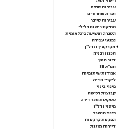
רישוי נשק
עבירות סמים
ועדת שחרורים
עבירות סייבר
מחיקת רישום פלילי
הסגרה ופשיעה בינלאומית
נפגעי עבירה
מקרקעין ונדל"ן
תכנון ובניה
דיור מוגן
תמ"א 38
אגודות שיתופיות
ליקויי בנייה
פינוי בינוי
קבוצות רכישה
עסקאות מכר דירה
מיסוי נדל"ן
פינוי מושכר
הפקעת קרקעות
דיירות מוגנת