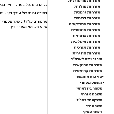
אזרחות פורטוגלית
כל אדם נתקל במהלך חייו בבע
אזרחות פולנית
אזרחות גרמנית
בחירה נכונה של עורך דין שיט
אזרחות בריטית
מחפשים עו"ד? באתר פסקדין תמ
אזרחות אמריקאית
סיוע משפטי מעורך דין
אזרחות אוסטרית
אזרחות צרפתית
אזרחות איטלקית
אזרחות תורכית
אזרחות הונגרית
סירוב ויזה לארה"ב
אזרחות מרוקאית
אזרחות קרואטית
ייפוי כוח מתמשך
משפט מסחרי
מסחר בינלאומי
משפט אזרחי
השקעות בחו"ל
משפט ימי
גישור עסקי