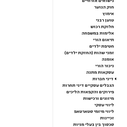
נישואים אזרחיים
חוק הנוער
אימוץ
טוען רבני
חלוקת רכוש
אלימות במשפחה
תיאום הורי
חטיפת ילדים
זמני שהות (החזקת ילדים)
אומנה
ניכור הורי
עסקאות מתנה
דיני חברות
הגבלים עסקיים דיני תחרות
פירוקים והקפאות הליכים
מיזוגים ורכישות
ליווי עסקי
ליווי מיזמי סטארטאפ
זכיינות
סכסוך בין בעלי מניות