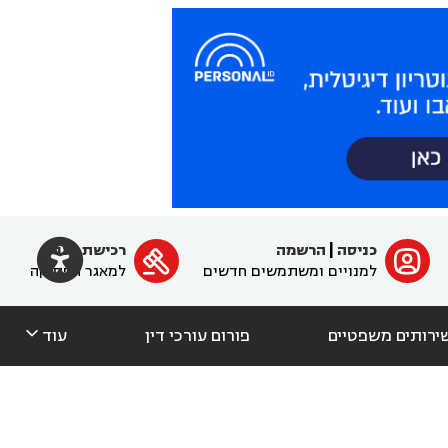

כניסה
|
הרשמה
רכישת מנוי
ﱐ

למנויים ומשתמשים חדשים
למאגר הפסיקה

ירותים משפטיים
פורום עורכי דין
עוד