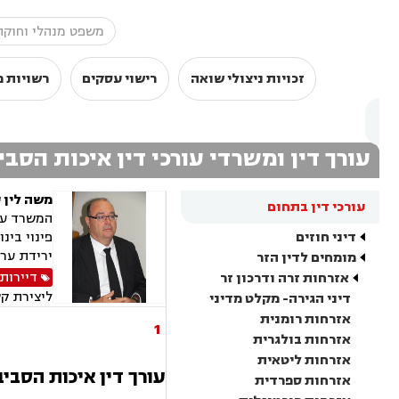
זכויות ניצולי שואה
רישוי עסקים
רשויות מ
עורך דין ומשרדי עורכי דין איכות הסבי
משה לין 
עורכי דין בתחום
המשרד עוס
דיני חוזים
ירידת ערך
מומחים לדין הזר
דיירות
אזרחות זרה ודרכון זר
ליצירת ק
דיני הגירה- מקלט מדיני
אזרחות רומנית
1
אזרחות בולגרית
אזרחות ליטאית
עורך דין איכות הסבי
אזרחות ספרדית