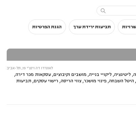

שרויות
תביעות ירידת ערך
הגנת הפרטיות
לאונרדו דה וינצ'י 19, תל-אביב
, ליטיגציה, ליקויי בנייה, מושבים וקיבוצים, עסקאות מכר דירה,
 הסביבה, אפוטרופסות, היטל השבחה, פינוי מושכר, צווי הריסה, רישוי עסקים, תביעות