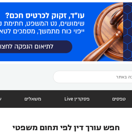
טפסים
פסקדין Live
משאלים
ש
חפש עורך דין לפי תחום משפטי