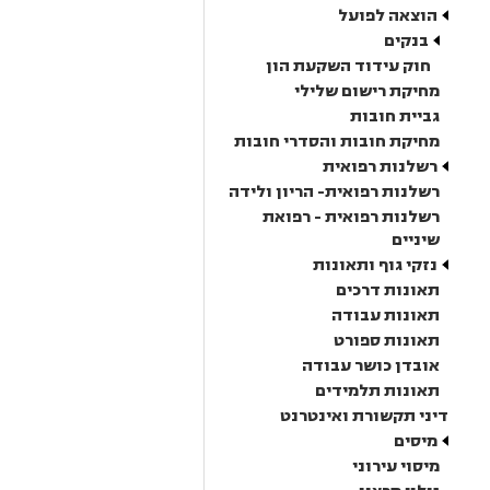
הוצאה לפועל
בנקים
חוק עידוד השקעת הון
מחיקת רישום שלילי
גביית חובות
מחיקת חובות והסדרי חובות
רשלנות רפואית
רשלנות רפואית- הריון ולידה
רשלנות רפואית - רפואת
שיניים
נזקי גוף ותאונות
תאונות דרכים
תאונות עבודה
תאונות ספורט
אובדן כושר עבודה
תאונות תלמידים
דיני תקשורת ואינטרנט
מיסים
מיסוי עירוני