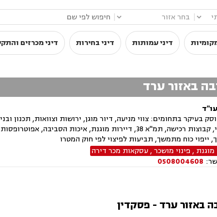
|
|
קומיות
דיני עמותות
דיני בחירות
דיני מכרזים והתק
בה באזור ערד
עו"ד
ק בעיקר בתחומים: צווי מניעה, דיור מוגן, ירושות וצוואות, תכנון ובניה
פינוי בינוי, קבוצות רכישה, תמ"א 38, דיירות מוגנת, איכות
, ייפוי כוח מתמשך, תביעות לפיצוי לפי חוק המטרו
 מוגנת
,
פינוי מושכר
,
עסקאות מכר דירה
שר:
0508004608
בה באזור ערד - פסקדין