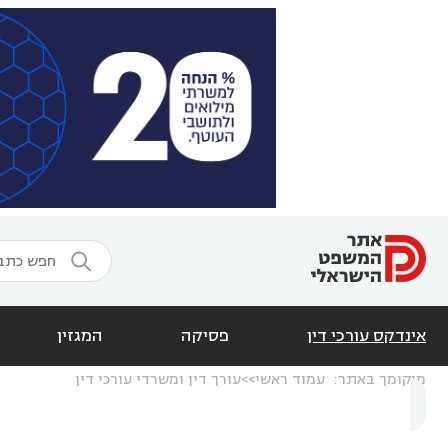

אינדקס עורכי דין
פסיקה
המגזין
מיקומך באתר:
עמוד ראשי
עורך דין ומשרדי עורכי דין