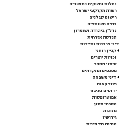
נחלות ומשקים במושבים
רשות מקרקעי ישראל
רישום קבלנים
בתים משותפים
נדל"ן ביהודה ושומרון
הנדסה אזרחית
דיני צרכנות ותיירות
קניין רוחני
זכויות יוצרים
סימני מסחר
פטנטים מתקדמים
דיני משפחה
פונדקאות
ידועים בציבור
אפוטרופסות
הסכמי ממון
מזונות
גירושין
הורות חד מינית