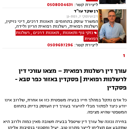
עבודה, דיני פנסיה, פירוקים והקפאות הליכים,
ליצירת קשר:
0508004631
מקרקעין ונדל"ן, עסקאות מכר דירה, הפקעות
מקרקעין, מיסוי מקרקעין, פינוי מושכר, ייפוי כוח
רן שקד עו"ד
מתמשך, ירושות וצוואות, הסכמי ממון
ז'בוטינסקי 7, רמת-גן
המשרד עוסק בתחומים: תאונות דרכים, דיני נזיקין,
רשלנות רפואית, רשלנות רפואית הריון ולידה,
ביטוח, תאונות עבודה, ייצוג נכי צה"ל, ירושות
נזקי גוף ותאונות
,
תאונות דרכים
,
רשלנות
וצוואות.
רפואית
ליצירת קשר:
0509697296
1
עורך דין רשלנות רפואית – מצאו עורכי דין
לרשלנות רפואית | פסקדין באזור כפר סבא -
פסקדין
כל אדם נתקל במהלך חייו בבעיה משפטית כזו או אחרת, שלרוב אינו
יודע כיצד לפתור מבלי להיעזר בעורך דין העוסק בדיוק בתחום
המשפטי שהיא מציפה.
בחירה נכונה של עורך דין שיטפל בבעיה חשובה מאין כמוה ולרוב היא
שתקבע אם תצליחו לייצר פתרון טוב, יעיל וחסכוני בנסיבות אליהן