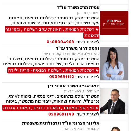
עמית מרק משרד עו"ד
יפתח 1, רמת-גן
המשרד עוסק בתחומים: רשלנות רפואית, תאונות
עקב רשלנות, נזקי גוף ותאונות, ירושות וצוואות,
ייפוי כוח מתמשך, דיני חוזים
רשלנות רפואית
,
תאונות עקב רשלנות
,
נזקי גוף
ותאונות
ליצירת קשר:
0508004968
נחמה דרור משרד עו"ד
עמק האלה 250 מתחם קונקנט, מודיעין
המשרד עוסק בתחומים: רשלנות רפואית, רשלנות
רפואית הריון ולידה, שלנות רפואית, רשלנות רפואית
ילדים.
רשלנות רפואית
,
רשלנות רפואית- הריון ולידה
ליצירת קשר:
0509691152
יואב אבייב משרד עורכי דין
השייטים 31, ראשון לציון
המשרד עוסק בתחומים: דיני פנסיה, ביטוח לאומי,
נכי צה"ל, ירושות וצוואות, ייפוי כוח מתמשך, ביטוח
סיעודי, תביעות ביטוח ונזקי רכוש, נזקי גוף ותאונות,
נזקי גוף ותאונות
,
תאונות דרכים
,
תאונות עבודה
תאונות דרכים, תאונות עבודה, בריאות הנפש, אובדן
ליצירת קשר:
0509691148
כושר עבודה, תאונות תלמידים, רשלנות רפואית.
אלינור חצרוני עו"ד וגרפולוגית משפטית
אהבת ציון 41 א, אבן יהודה