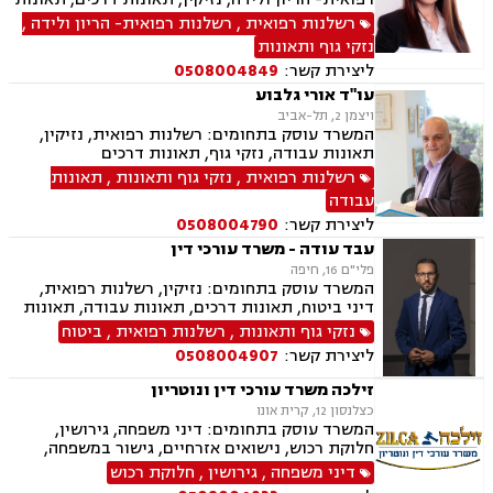
עבודה, נוטריון, ייפוי כוח מתמשך, צבא ומשרד
רשלנות רפואית
,
רשלנות רפואית- הריון ולידה
,
הביטחון, נפגעי פעולות איבה, נכי צה״ל, ירושות-
נזקי גוף ותאונות
צוואות.
ליצירת קשר:
0508004849
עו"ד אורי גלבוע
ויצמן 2, תל-אביב
המשרד עוסק בתחומים: רשלנות רפואית, נזיקין,
תאונות עבודה, נזקי גוף, תאונות דרכים
רשלנות רפואית
,
נזקי גוף ותאונות
,
תאונות
עבודה
ליצירת קשר:
0508004790
עבד עודה - משרד עורכי דין
פלי"ם 16, חיפה
המשרד עוסק בתחומים: נזיקין, רשלנות רפואית,
דיני ביטוח, תאונות דרכים, תאונות עבודה, תאונות
עקב רשלנות, תאונות תלמידים, נזקי גוף
נזקי גוף ותאונות
,
רשלנות רפואית
,
ביטוח
ליצירת קשר:
0508004907
זילכה משרד עורכי דין ונוטריון
כצלנסון 12, קרית אונו
המשרד עוסק בתחומים: דיני משפחה, גירושין,
חלוקת רכוש, נישואים אזרחיים, גישור במשפחה,
ירושות וצוואות, הסכמי ממון, אפוטרופסות,
דיני משפחה
,
גירושין
,
חלוקת רכוש
משמורת, מזונות, ייפוי כוח מתמשך, דיני עבודה,