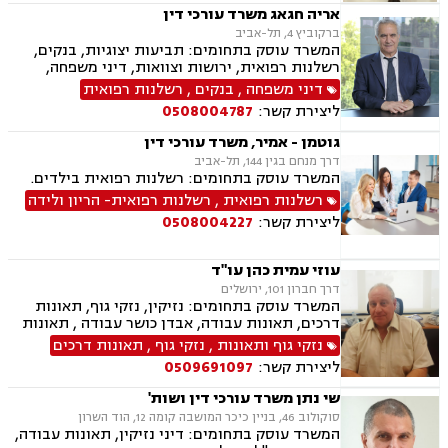
דרכים, תאונות עבודה, משרד הביטחון, נכי צה"ל,
אריה חגאג משרד עורכי דין
לשון הרע, צווי מניעה, ירושות וצוואות, נוטריון,
ברקוביץ 4, תל-אביב
רשלנות רפואית- הריון ולידה
המשרד עוסק בתחומים: תביעות יצוגיות, בנקים,
רשלנות רפואית, ירושות וצוואות, דיני משפחה,
ידועים בציבור, דיני מקרקעין, גירושין, דיני תאגידים,
דיני משפחה
,
בנקים
,
רשלנות רפואית
פשיטת רגל
ליצירת קשר:
0508004787
גוטמן - אמיר, משרד עורכי דין
דרך מנחם בגין 144, תל-אביב
המשרד עוסק בתחומים: רשלנות רפואית בילדים.
רשלנות רפואית
,
רשלנות רפואית- הריון ולידה
ליצירת קשר:
0508004227
עוזי עמית כהן עו"ד
דרך חברון 101, ירושלים
המשרד עוסק בתחומים: נזיקין, נזקי גוף, תאונות
דרכים, תאונות עבודה, אבדן כושר עבודה , תאונות
עקב רשלנות, רשלנות רפואית, דיני ביטוח, ייפוי כוח
נזקי גוף ותאונות
,
נזקי גוף
,
תאונות דרכים
מתמשך, נוטריון
ליצירת קשר:
0509691097
שי נתן משרד עורכי דין ושות'
סוקולוב 46, בניין כיכר המושבה קומה 12, הוד השרון
המשרד עוסק בתחומים: דיני נזיקין, תאונות עבודה,