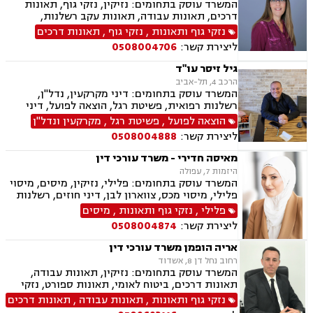
המשרד עוסק בתחומים: נזיקין, נזקי גוף, תאונות
בריאות הנפש, לשון הרע, דיני צבא ובטחון, נכי צה"ל,
דרכים, תאונות עבודה, תאונות עקב רשלנות,
נפגעי טרור , תביעות יצוגיות
תאונות תלמידים, רשלנות רפואית, אבדן כושר
נזקי גוף ותאונות
,
נזקי גוף
,
תאונות דרכים
עבודה , ייפוי כוח מתמשך, ביטוח לאומי, ירושות
ליצירת קשר:
0508004706
וצוואות, הסכמי ממון, גישור
גיל זיסר עו"ד
הרכב 4, תל-אביב
המשרד עוסק בתחומים: דיני מקרקעין, נדל"ן,
רשלנות רפואית, פשיטת רגל, הוצאה לפועל, דיני
עבודה, ירושות וצוואות
הוצאה לפועל
,
פשיטת רגל
,
מקרקעין ונדל"ן
ליצירת קשר:
0508004888
מאיסה חדירי - משרד עורכי דין
היזמות 7, עפולה
המשרד עוסק בתחומים: פלילי, נזיקין, מיסים, מיסוי
פלילי, מיסוי מכס, צווארון לבן, דיני חוזים, רשלנות
רפואית, דיני ביטוח, דיני חברות, הוצאה לפועל,
פלילי
,
נזקי גוף ותאונות
,
מיסים
ביטוח לאומי, דיני עבודה, חדלות פירעון, עבירות
ליצירת קשר:
0508004874
מס, תאונות עבודה, תאונות תלמידים, תביעות גזזת
אריה הופמן משרד עורכי דין
רחוב נחל דן 8, אשדוד
המשרד עוסק בתחומים: נזיקין, תאונות עבודה,
תאונות דרכים, ביטוח לאומי, תאונות ספורט, נזקי
גוף, דיני ביטוח, רשלנות רפואית, דיני צבא ובטחון,
נזקי גוף ותאונות
,
תאונות עבודה
,
תאונות דרכים
ירושות וצוואות