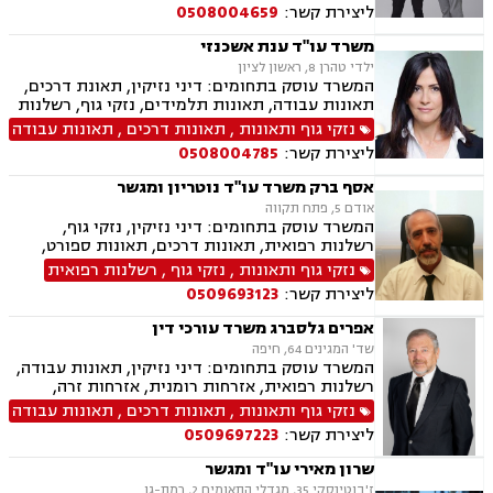
ליצירת קשר:
0508004659
משרד עו"ד ענת אשכנזי
ילדי טהרן 8, ראשון לציון
המשרד עוסק בתחומים: דיני נזיקין, תאונת דרכים,
תאונות עבודה, תאונות תלמידים, נזקי גוף, רשלנות
רפואית, רשלנות רפואית הריון ולידה,רשלנות
נזקי גוף ותאונות
,
תאונות דרכים
,
תאונות עבודה
רפואית רפואת שיניים
ליצירת קשר:
0508004785
אסף ברק משרד עו"ד נוטריון ומגשר
אודם 5, פתח תקווה
המשרד עוסק בתחומים: דיני נזיקין, נזקי גוף,
רשלנות רפואית, תאונות דרכים, תאונות ספורט,
תאונות עבודה, אבדן כושר עבודה , ביטוח לאומי,
נזקי גוף ותאונות
,
נזקי גוף
,
רשלנות רפואית
ביטוח חיים , ביטוח סיעודי , דיני ביטוח, נוטריון, נכי
ליצירת קשר:
0509693123
צה"ל, תאונות תלמידים ותאונות עקב רשלנות.
אפרים גלסברג משרד עורכי דין
שד' המגינים 64, חיפה
המשרד עוסק בתחומים: דיני נזיקין, תאונות עבודה,
רשלנות רפואית, אזרחות רומנית, אזרחות זרה,
ביטוח לאומי, משפט אזרחי, תאונות דרכים.
נזקי גוף ותאונות
,
תאונות דרכים
,
תאונות עבודה
ליצירת קשר:
0509697223
שרון מאירי עו"ד ומגשר
ז'בוטינסקי 35, מגדלי התאומים 2, רמת-גן