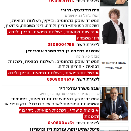
ליצירת קשר:
0509693116
חיה רודניצקי-דרורי
המלך ג'ורג' 33, ירושלים
המשרד עוסק בתחומים: נזיקין, רשלנות רפואית,
רשלנות רפואית- הריון ולידה, דיני משפחה, גירושין,
גישור במשפחה, ירושות וצוואות, הסכמי ממון,
ירושות וצוואות
,
רשלנות רפואית- הריון ולידה
,
משמורת, פונדקאות, אפוטרופסות, ניכור הורי
דיני משפחה
ליצירת קשר:
0508004756
שושנה ברוידה בן דוד משרד עורכי דין
פבזנר 40, חיפה
המשרד עוסק בתחומים: רשלנות רפואית, רשלנות
רפואית - היריון ולידה.
רשלנות רפואית
,
רשלנות רפואית- הריון ולידה
ליצירת קשר:
0508004679
שבח משרד עורכי דין
שד' בן גוריון 6 סיטי סנטר קומה 8, חיפה
המשרד עוסק במימוש זכויות רפואיות, ביטוחיות
ומשפטיות המגיעות לאדם אשר נגרם לו נזק גופני או
בריאותי כתוצאה ממחלה או תאונה.
ביטוח סיעודי
,
רשלנות רפואית
,
נזקי גוף
ותאונות
ליצירת קשר:
0508004761
מיטל שמיע יוסף, עורכת דין ונוטריון