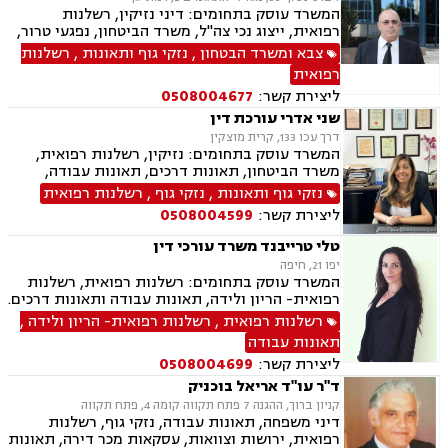
המשרד עוסק בתחומים: דיני נזיקין, רשלנות
רפואית, ייצוג נכי צה"ל, משרד הביטחון, נפגעי טרור,
דיני צבא ובטחון, ליטיגציה, גישור ובוררויות, תאונות
צבא ומשרד הבטחון
,
נזקי גוף ותאונות
,
רשלנות
דרכים, תאונות עבודה.
רפואית
ליצירת קשר:
0508004677
שני אדרי עורכת דין
דרך עכו 133, קרית מוצקין
המשרד עוסק בתחומים: נזיקין, רשלנות רפואית,
משרד הביטחון, תאונות דרכים, תאונות עבודה,
פשיטת רגל, ירושות וצוואות, ביטוח חיים , דיני
נזקי גוף ותאונות
,
נזקי גוף
,
רשלנות רפואית
ביטוח.
ליצירת קשר:
0508004599
טלי טרייבנד משרד עורכי דין
יפו 21, חיפה
המשרד עוסק בתחומים: רשלנות רפואית, רשלנות
רפואית- הריון ולידה, תאונות עבודה ותאונות דרכים.
רשלנות רפואית
,
רשלנות רפואית- הריון ולידה
,
תאונות עבודה
ליצירת קשר:
0508004699
ד"ר עו"ד אריאל בוכניק
קניון ברוך, ההגנה 7 פתח תקווה קומה 4, פתח תקווה
דיני משפחה, תאונות עבודה, נזקי גוף, רשלנות
רפואית, ירושות וצוואות, עסקאות מכר דירה, תאונות