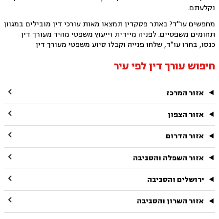
נקלעתם.
מחפשים עו"ד? באתר פסקדין תמצאו מאות עורכי דין מובילים במגוון
תחומים משפטיים. לפניה מיידית וייעוץ משפטי מהיר מעורך דין
כנסו, בחרו עו"ד, שלחו פנייה וקבלו סיוע משפטי מעורך דין
חיפוש עורך דין לפי עיר

אזור המרכז

אזור הצפון

אזור הדרום

אזור השפלה והסביבה

ירושלים והסביבה

אזור השרון והסביבה