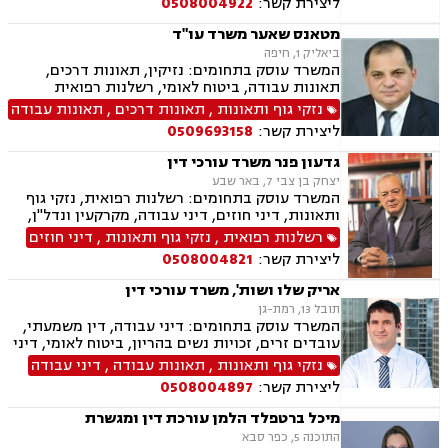
ליצירת קשר:
0508004922
דיני מקרקעין, תמ"א 38, מגרשים לבניה , הפקעת
קרקעות, פינוי בינוי, תכנון ובניה, עסקאות מכר דירה,
מטאנס שאער משרד עו"ד
ליקויי בנייה, מיסוי נדל"ן, נדל"ן, נזיקין, לשון הרע,
ביאליק 1, חיפה
תאונות דרכים, תאונות עבודה, דיני חברות, ליווי
המשרד עוסק בתחומים: נזיקין, תאונות דרכים,
עסקי, ליווי מיזמי סטארטאפ, קניין רוחני, רשלנות
תאונות עבודה, ביטוח לאומי, רשלנות רפואית
רפואית, רשלנות רפואית - רפואת שיניים, משרד
נזקי גוף ותאונות
,
תאונות דרכים
,
תאונות עבודה
הביטחון, נכי צה"ל, משפט צבאי
ליצירת קשר:
0509693158
גדעון פנר משרד עורכי דין
יצחק בן צבי 7, באר שבע
המשרד עוסק בתחומים: רשלנות רפואית, נזקי גוף
ותאונות, דיני חוזים, דיני עבודה, מקרקעין ונדל"ן,
דיני משפחה, בנקים, פלילי, נזקי גוף, תאונות עבודה,
רשלנות רפואית
,
נזקי גוף ותאונות
,
דיני חוזים
תאונות דרכים, משפט מסחרי, תביעות ביטוח ונזקי
ליצירת קשר:
0508004821
רכוש, ייפוי כוח מתמשך, נוטריון , רשלנות רפואית-
הריון ולידה, לשון הרע, תאונות ספורט, בריאות
אריק שלו ושות', משרד עורכי דין
הנפש, אובדן כושר עבודה , תאונות תלמידים,
תובל 13, רמת-גן
תאונות עקב רשלנות, נזקי רכוש, קבלנות חוזית,
המשרד עוסק בתחומים: דיני עבודה, דין משמעתי,
השקעות בחו"ל, דין משמעתי, עובדים זרים, זכויות
עובדים זרים, זכויות נשים בהריון, ביטוח לאומי, דיני
נשים בהריון, תכנון ובניה, דיור מוגן, אגודות
ביטוח, ביטוח סיעודי , דיני פנסיה, צווי מניעה, אזרחי
נזקי גוף ותאונות
,
תאונות עבודה
,
דיני עבודה
שיתופיות, ליקויי בנייה, מושבים וקיבוצים , ועוד
מסחרי, קניין רוחני, זכויות יוצרים, דיני תאגידים,
ליצירת קשר:
0508004897
פירוקים והקפאות הליכים, פשיטת רגל, ליווי עסקי,
נזיקין, רשלנות רפואית, רשלנות רפואית- הריון
מיכל ברטפלד הלמן עורכת דין ומגשרת
ולידה, נזקי גוף, תאונות עקב רשלנות, תאונות
התוכנה 5, כפר סבא
תלמידים, אבדן כושר עבודה , תאונות ספורט,