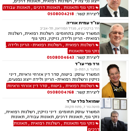
ייצוג נכי צה"ל, רשלנות רפואית, תאונות דרכים,
משרד הביטחון, לשון הרע, ירושות וצוואות, ייפוי כוח
נזקי גוף ותאונות
,
תאונות דרכים
,
תאונות עבודה
מתמשך
ליצירת קשר:
0508004218
עו"ד עמית אוריה
רח' ברקוביץ 4, מגדל המוזיאון, תל-אביב
המשרד עוסק בתחומים: רשלנות רפואית, רשלנות
רפואית- הריון ולידה, נזיקין, נזקי גוף
רשלנות רפואית
,
רשלנות רפואית- הריון ולידה
,
נזקי גוף ותאונות
ליצירת קשר:
0508004643
ורד פרי עו"ד
הגלעד 5, רמת-גן
המשרד עוסק: ביטוח, סדר דין אזרחי וראיות, דיני
נזיקין ורשלנות רפואית- הריון ולידה ייצוג נפגעים,
תאונות דרכים, אובדן כושר עבודה, ביטוח חיים,
רשלנות רפואית
,
ביטוח
,
סדר דין אזרחי וראיות
תאונות עבודה ואחריות מקצועית.
ליצירת קשר:
0508004768
שמואל פלד עו"ד
מוטה גור 7, פתח תקווה
המשרד עוסק תחומים: דיני נזיקין, רשלנות רפואית,
נזקי גוף, תאונות דרכים, תאונות עבודה, תאונות
תלמידים, ביטוח חיים, אובדן כושר עבודה, ביטוח
נזקי גוף ותאונות
,
רשלנות רפואית
,
תאונות
סיעודי, נכי צה"ל, תביעות ביטוח, נזקי רכוש, דיני
דרכים