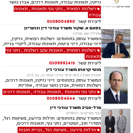
נזיקין, תאונות עבודה, תאונות דרכים, אבדן כושר
עבודה, פטור ממס הכנסה, משרד הביטחון
רשלנות רפואית
,
נזקי גוף ותאונות
,
תאונות
עבודה
ליצירת קשר:
0508004890
בסאם א. שקור משרד עורכי דין ונוטריון
אלג'ליל 185, סח'נין
המשרד עוסק בתחומים: רשלנות רפואית, נזיקין,
דיני עבודה, דיני ביטוח, תאונות עבודה, ליקויי בנייה,
עסקאות מכר דירה, נוטריון.
רשלנות רפואית
,
תאונות עקב רשלנות
,
נזקי גוף
ותאונות
ליצירת קשר:
0509992415
מוטי קראוס משרד עורכי דין
תוצרת הארץ 2 בסר סיטי בניין i קומה 27, בני ברק
המשרד עוסק בתחומים: דיני נזיקין, תאונות דרכים,
רשלנות רפואית, אבדן כושר עבודה , אחריות
מקצועית, ביטוח חיים , נזקי גוף, רשלנות רפואית-
נזקי גוף ותאונות
,
תאונות עבודה
,
תאונות דרכים
הריון ולידה, תאונות עבודה.
ליצירת קשר:
0508004644
פרל-טביב משרד עורכי דין
כנפי נשרים 13, ירושלים
המשרד עוסק בתחומים: חדלות פירעון, פשיטות רגל,
הסדרי חוב, הפטרים, נזקי גוף, תאונות דרכים,
רשלנות רפואית
חדלות פירעון
,
פשיטת רגל
,
גביית חובות