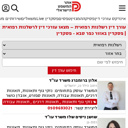


ﱐ
אינדקס עורכי דין
פסיקה
המגזין
טפסים
פסקדין Live
משאלים
שירותים מש
עורך דין רשלנות רפואית – מצאו עורכי דין לרשלנות רפואית
| פסקדין באזור כפר סבא - פסקדין
חיפוש עורך דין
אלון ברומברג משרד עו"ד
רחוב הילל 23, ירושלים
המשרד עוסק בתחומים: נזקי גוף ותאונות, תאונות
דרכים, תאונות עבודה, תאונות ספורט, אובדן כושר
עבודה, תאונות תלמידים, רשלנות רפואית, רשלנות
נזקי גוף ותאונות
,
תאונות דרכים
,
תאונות עבודה
רפואית- הריון ולידה, ביטוח לאומי
ליצירת קשר:
0509693021
שושן ניסים שלו משרד עו"ד
רמת-גן
המשרד עוסק בתחומים: נזקי גוף ותאונות, תאונות