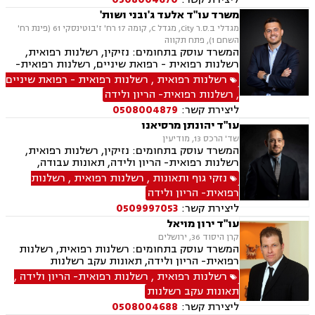
משרד עו"ד אלעד ג'ובני ושות'
מגדלי ב.ס.ר City, מגדל C, קומה 17 רח' ז'בוטינסקי 61 (פינת רח'
השחם 1), פתח תקווה
המשרד עוסק בתחומים: נזיקין, רשלנות רפואית,
רשלנות רפואית - רפואת שיניים, רשלנות רפואית-
הריון ולידה, ביטוח לאומי, תאונות דרכים, תאונות
רשלנות רפואית
,
רשלנות רפואית - רפואת שיניים
עבודה, תאונות ספורט, אבדן כושר עבודה , נזקי גוף,
,
רשלנות רפואית- הריון ולידה
תאונות תלמידים, ביטוח סיעודי , דיני פנסיה
ליצירת קשר:
0508004879
עו"ד יהונתן מרסיאנו
שד' הרכס 13, מודיעין
המשרד עוסק בתחומים: נזיקין, רשלנות רפואית,
רשלנות רפואית- הריון ולידה, תאונות עבודה,
תאונות דרכים
נזקי גוף ותאונות
,
רשלנות רפואית
,
רשלנות
רפואית- הריון ולידה
ליצירת קשר:
0509997053
עו"ד ירון מויאל
קרן היסוד 36, ירושלים
המשרד עוסק בתחומים: רשלנות רפואית, רשלנות
רפואית- הריון ולידה, תאונות עקב רשלנות
רשלנות רפואית
,
רשלנות רפואית- הריון ולידה
,
תאונות עקב רשלנות
ליצירת קשר:
0508004688