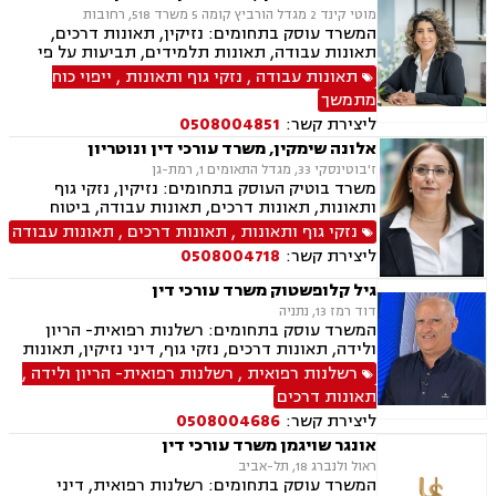
מוטי קינד 2 מגדל הורביץ קומה 5 משרד 518, רחובות
המשרד עוסק בתחומים: נזיקין, תאונות דרכים,
תאונות עבודה, תאונות תלמידים, תביעות על פי
פוליסה, תאונות מדרכה, רשלנות רפואית, רשלנות
תאונות עבודה
,
נזקי גוף ותאונות
,
ייפוי כוח
רפואית בניתוחי פלסטיקה, אי גילוי/אבחנה שגויה,
מתמשך
דיני מקרקעין, הסכמי שכירות, עסקאות מכר דירה,
ליצירת קשר:
0508004851
ירושות וצוואות, ייצוג משפטי בהתנגדויות לצוואה,
הוצאת צו ירושה, ייפוי כוח מתמשך, נוטריון
אלונה שימקין, משרד עורכי דין ונוטריון
ז'בוטינסקי 33, מגדל התאומים 1, רמת-גן
משרד בוטיק העוסק בתחומים: נזיקין, נזקי גוף
ותאונות, תאונות דרכים, תאונות עבודה, ביטוח
לאומי, תביעות ביטוח, משרד הבטחון, רשלנות
נזקי גוף ותאונות
,
תאונות דרכים
,
תאונות עבודה
רפואית, ייפוי כוח מתמשך.
ליצירת קשר:
0508004718
גיל קלופשטוק משרד עורכי דין
דוד רמז 13, נתניה
המשרד עוסק בתחומים: רשלנות רפואית- הריון
ולידה, תאונות דרכים, נזקי גוף, דיני נזיקין, תאונות
עבודה, תאונות תלמידים, תאונות ספורט.
רשלנות רפואית
,
רשלנות רפואית- הריון ולידה
,
תאונות דרכים
ליצירת קשר:
0508004686
אונגר שויגמן משרד עורכי דין
ראול ולנברג 18, תל-אביב
המשרד עוסק בתחומים: רשלנות רפואית, דיני