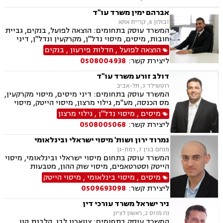
אברהם ימין משרד עו"ד
זבולון 6, קריית אתא
המשרד עוסק בתחומים: הוצאה לפועל, בנקים, גביית
חובות, מיסים, מיסוי נדל"ן, מקרקעין ונדל"ן, דיני
משפחה, מזונות, ביטוח לאומי, ירושות וצוואות, ייפוי
הוצאה לפועל
,
חדלות פירעון
,
בנקים
כוח מתמשך, חדלות פירעון.
ליצירת קשר:
0508004938
דולב זורע משרד עו"ד
רוטשילד 3, תל-אביב
המשרד עוסק בתחומים: דיני מיסים, מיסוי מקרקעין,
מס הכנסה, מע"מ, גילוי מרצון, מיסוי הייטק, מיסוי
שוק ההון, מיסוי בינלאומי
מיסים
,
מיסוי נדל"ן
,
גילוי מרצון
ליצירת קשר:
0508005068
נמרוד ירון ושות' מיסוי ישראלי ובינלאומי
מנחם בגין 7, רמת-גן
המשרד עוסק בתחום מיסוי ישראלי ובינלאומי, מיסוי
הייטק וסטרטאפים, מיסוי שוק ההון, מטבעות
דיגיטליים, גילוי מרצון, דיני חברות, ליווי מיזמים,
מיסים
,
מיסוי בינלאומי
,
מיסוי הייטק
מיזוגים ורכישות, השקעות נדל"ן ופעילות עסקית
ליצירת קשר:
0509693098
בחו"ל, פטור ממס הכנסה מטעמים רפואיים, עבירות
מס, חוק עידוד השקעות הון ועוד.
ניר ישראל משרד עורכי דין
נח מוזס 2, ראשון לציון
המשרד עוסק בתחומים: צווארון לבן, הלבנת הון,