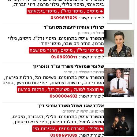
בינלאומי, מיסוי פלילי, גילוי מרצון, דיני חברות,
רישום חברות, פירוקים והקפאת הליכים, סכסוך בין
מיסים
,
מיסוי נדל"ן
,
מיסוי בינלאומי
בעלי מניות, עסקאות מכר דירה, ירושות וצוואות,
ליצירת קשר:
0509693025
עיזבונות, ייפוי כוח מתמשך.
קרולין אוחיון יועצת מס ועו"ד
תובל 40, רמת-גן
המשרד עוסק בתחומים: מיסוי נדל"ן, מיסים, גילוי
מרצון, החזר מס שבח, מיסוי יחיד
מיסוי נדל"ן
,
מיסים
,
החזר מס שבח
ליצירת קשר:
0509693011
שלומי שמואלי משרד עו"ד ונוטריון
שדרות רוטשילד 19, חדרה
המשרד עוסק בתחומים: פשיטת רגל, חדלות פירעון,
הסדרי חוב, ירושות וצוואות, ייפוי כוח מתמשך, בתים
משותפים, עסקאות מכר דירה, ליטיגציה, לשון הרע,
הוצאה לפועל
,
פשיטת רגל
,
חדלות פירעון
מיסים
ליצירת קשר:
0508004932
אלדר שבו ושות' משרד עורכי דין
האומן 25, תלפיות, ירושלים
המשרד עוסק בתחומים: פלילי, תעבורה, מיסים,
הוצאה לפועל, חדלות פירעון, דיני צבא וביטחון,
ליטיגציה אזרחית
פלילי
,
הטרדה מינית
,
עבירות מין
ליצירת קשר:
0509691085