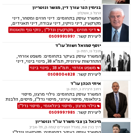
בנימין הנר עורך דין, מגשר ונוטריון
הרצל 5, אשקלון
המשרד עוסק בתחומים: דיני חוזים ומסחר, דיני
מקרקעין, דיני נזיקין, דיני עבודה, דיני תאגידים,
הוצאה לפועל, סדר דין אזרחי וראיות, עבירות מס
דיני חוזים
,
מקרקעין ונדל"ן
,
נזקי גוף ותאונות
כלכליות, עסקאות מכר דירה, ליקויי בנייה, מגשרים,
ליצירת קשר:
0509995997
מיסוי נדל"ן, מסים, נדל"ן, פינוי מושכר, ליטיגציה,
ירושות וצוואות, אבדן כושר עבודה, בוררים, ביטוח
יוסף סמואל ושות' עו"ד
לאומי, גישור במשפחה, גישור ובוררויות, דיני
תובל 13, רמת-גן
פשיטות רגל, הסכמי ממון, תאונות דרכים, תעבורה,
המשרד עוסק בעיקר בתחומים: משפט אזרחי,
תכנון ובניה.
התחדשות עירונית, תמ"א 38, פינוי בינוי, דיני
מקרקעין, מיסים, גילוי מרצון, דיני תאגידים, הפקעת
משפט אזרחי
,
תמ"א 38
,
פינוי בינוי
קרקעות, תכנון ובניה, דיור מוגן, ירושות וצוואות,
ליצירת קשר:
0508004828
חוקתי ומנהלי, ליווי עסקי, ליטיגציה, ליקויי בנייה,
לשון הרע, מיסוי נדל"ן, מיסוי עירוני, מיסוי פלילי,
איתי הכהן עו"ד
מסחר בינלאומי, נוטריון, דיני התיישנות, זכויות
רחוב היצירה 3, רמת-גן
יוצרים, נדל"ן, סדר דין אזרחי וראיות, עבירות מס
המשרד עוסק בתחומים: גילוי מרצון, מיסוי
כלכליות, עסקאות מכר דירה, ערבויות ושטרות, פינוי
בינלאומי, מיסוי עירוני, מיסוי נדל"ן, מיסים, הלבנת
מושכר, קבוצות רכישה, רישוי עסקים, עריכת ייפוי
הון, חוק עידוד השקעת הון, ארנונה, היטל פיתוח,
גילוי מרצון
,
מיסוי בינלאומי
,
מיסוי נדל"ן
כוח מתמשך
תביעות יצוגיות, פינוי בינוי, קבוצות רכישה, מיסוי
ליצירת קשר:
0509997985
פלילי ופיצוים מס' רכוש.
מיכאל בן צבי משרד עו"ד ונוטריון
דרך בגין 158, (מגדל הצעירים קומה 5), תל-אביב
המשרד עוסק בעיקר בתחומים: מקרקעין ונדל"ן,