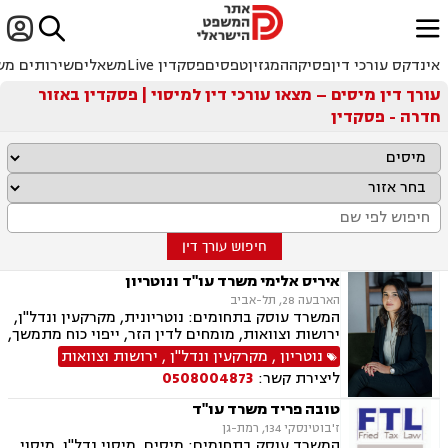


ﱐ
אינדקס עורכי דין
פסיקה
המגזין
טפסים
פסקדין Live
משאלים
שירותים מש
עורך דין מיסים – מצאו עורכי דין למיסוי | פסקדין באזור
חדרה - פסקדין
חיפוש עורך דין
איריס אלימי משרד עו"ד ונוטריון
הארבעה 28, תל-אביב
המשרד עוסק בתחומים: נוטריונית, מקרקעין ונדל"ן,
ירושות וצוואות, מומחים לדין הזר, ייפוי כוח מתמשך,
מיסים, תמ"א 38, אזרחות זרה ודרכון זר.
נוטריון
,
מקרקעין ונדל"ן
,
ירושות וצוואות
ליצירת קשר:
0508004873
טובה פריד משרד עו"ד
ז'בוטינסקי 134, רמת-גן
המשרד עוסק בתחומים: מיסים, מיסוי נדל"ן, מיסוי