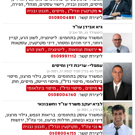
מיסים, תכנון ובניה, רישוי עסקים, מנהלי, הגירה,
אשרות משפט ימי, ירושות וצוואות, דיני משפחה.
מקרקעין ונדל"ן
,
מיסים
,
תכנון ובניה
ליצירת קשר:
0508004881
גיא אבידן עו"ד
רוטשילד 33, תל-אביב
המשרד עוסק בתחמים: ליטיגציה, לשון הרע, קניין
רוחני, דיני חוזים ומסחר, דיני מקרקעין, עסקאות
מכר דירה, מיסוי עירוני, דיני עבודה, דיני פשיטת
ירושות וצוואות
,
ליטיגציה
,
לשון הרע
רגל, דיני תקשורת ואינטרנט, זכיות יוצרים, ירושות
ליצירת קשר:
0509997112
וצוואות.
עמפלי- עריכת דין ומיסים
תובל 40 בניין ספיר קומה 17, רמת-גן
המשרד עוסק בתחומים: מיסים, גילוי מרצון, מיסוי
בינלאומי, מיסוי נדל"ן, מיסוי הייטק, מיסים, חוק
עידוד השקעות הון.
מיסים
,
מיסוי נדל"ן
,
מיסוי בינלאומי
ליצירת קשר:
0508004740
לביא יעקב משרד עו"ד וחשבונאי
בנימין 2, רמת-גן
המשרד עוסק בתחומים: בריאות הנפש, גילוי מרצון,
דיני צבא ובטחון, חדלות פרעון, נכי צה"ל, ירושות
וצוואות, רשויות מקומיות, לשון הרע, משרד הביטחון,
נכי צה"ל
,
מקרקעין ונדל"ן
,
תכנון ובניה
דיני עבודה, דיני ביטוח מיסים, דיני חוזים, חוקתי
ליצירת קשר:
0508004755