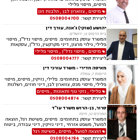
מיסים, מיסוי פלילי
מיסים
,
צווארון לבן
,
הלבנת הון
ליצירת קשר:
0508004700
יהושע (שוקי) ג'אנה, עורך דין
בית הדפוס 12, ירושלים
המשרד עוסק בתחומים: מיסים, מיסוי נדל"ן, מיסוי
פלילי, גילוי מרצון, דיני מקרקעין, נדל"ן, עסקאות
מכר דירה, פינוי בינוי, קבוצות רכישה, תמ"א 38
מיסים
,
מיסוי נדל"ן
,
מיסוי פלילי
ליצירת קשר:
0508004777
מאיסה חדירי - משרד עורכי דין
היזמות 7, עפולה
המשרד עוסק בתחומים: פלילי, נזיקין, מיסים, מיסוי
פלילי, מיסוי מכס, צווארון לבן, דיני חוזים, רשלנות
רפואית, דיני ביטוח, דיני חברות, הוצאה לפועל,
פלילי
,
נזקי גוף ותאונות
,
מיסים
ביטוח לאומי, דיני עבודה, חדלות פירעון, עבירות
ליצירת קשר:
0508004874
מס, תאונות עבודה, תאונות תלמידים, תביעות גזזת
סרור, בן-הרוש משרד עו"ד
המגינים 32, חיפה
המשרד עוסק בתחומים: מיסים, פשיטת רגל, הוצאה
לפועל, משפט אזרחי , דיני נזיקין, דיני עבודה, ביטוח
לאומי ומושבים וקיבוצים.
הוצאה לפועל
,
מיסים
,
פשיטת רגל
ליצירת קשר:
0508004784