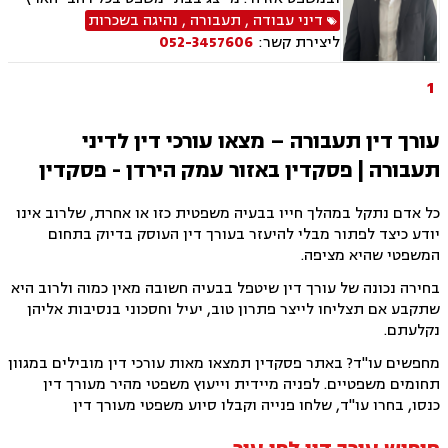
ובכל הערכאות. בהתאם לצרכי הלקוח מותאמים
דיני עבודה
,
תעבורה
,
נהיגה בשכרות
השירותים המשפטיים הנחוצים לו, על מנת לתת לכל
ליצירת קשר:
052-3457606
לקוח את הטיפול המשפטי הטוב ביותר.
1
עורך דין תעבורה – מצאו עורכי דין לדיני
תעבורה | פסקדין באזור עמק הירדן - פסקדין
כל אדם נתקל במהלך חייו בבעיה משפטית כזו או אחרת, שלרוב אינו
יודע כיצד לפתור מבלי להיעזר בעורך דין העוסק בדיוק בתחום
המשפטי שהיא מציפה.
בחירה נכונה של עורך דין שיטפל בבעיה חשובה מאין כמוה ולרוב היא
שתקבע אם תצליחו לייצר פתרון טוב, יעיל וחסכוני בנסיבות אליהן
נקלעתם.
מחפשים עו"ד? באתר פסקדין תמצאו מאות עורכי דין מובילים במגוון
תחומים משפטיים. לפניה מיידית וייעוץ משפטי מהיר מעורך דין
כנסו, בחרו עו"ד, שלחו פנייה וקבלו סיוע משפטי מעורך דין