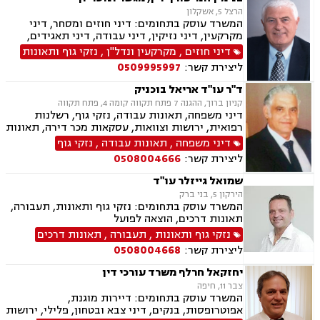
משפט אזרחי.
הרצל 5, אשקלון
המשרד עוסק בתחומים: דיני חוזים ומסחר, דיני
מקרקעין, דיני נזיקין, דיני עבודה, דיני תאגידים,
הוצאה לפועל, סדר דין אזרחי וראיות, עבירות מס
דיני חוזים
,
מקרקעין ונדל"ן
,
נזקי גוף ותאונות
כלכליות, עסקאות מכר דירה, ליקויי בנייה, מגשרים,
ליצירת קשר:
0509995997
מיסוי נדל"ן, מסים, נדל"ן, פינוי מושכר, ליטיגציה,
ירושות וצוואות, אבדן כושר עבודה, בוררים, ביטוח
ד"ר עו"ד אריאל בוכניק
לאומי, גישור במשפחה, גישור ובוררויות, דיני
קניון ברוך, ההגנה 7 פתח תקווה קומה 4, פתח תקווה
פשיטות רגל, הסכמי ממון, תאונות דרכים, תעבורה,
דיני משפחה, תאונות עבודה, נזקי גוף, רשלנות
תכנון ובניה.
רפואית, ירושות וצוואות, עסקאות מכר דירה, תאונות
עקב רשלנות, דיני עבודה, אבדן כושר עבודה, פינוי
דיני משפחה
,
תאונות עבודה
,
נזקי גוף
בינוי, דיני מקרקעין, פשיטת רגל, חדלות פרעון,
ליצירת קשר:
0508004666
תעבורה
שמואל גייזלר עו"ד
הירקון 5, בני ברק
המשרד עוסק בתחומים: נזקי גוף ותאונות, תעבורה,
תאונות דרכים, הוצאה לפועל
נזקי גוף ותאונות
,
תעבורה
,
תאונות דרכים
ליצירת קשר:
0508004668
יחזקאל חרלף משרד עורכי דין
צבר 11, חיפה
המשרד עוסק בתחומים: דיירות מוגנת,
אפוטרופסות, בנקים, דיני צבא ובטחון, פלילי, ירושות