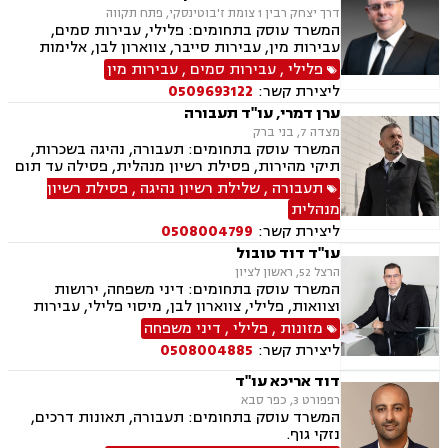
דרך יצחק רבין 1 צומת ז'בוטינסקי, פתח תקווה
המשרד עוסק בתחומים: פלילי, עבירות סמים,
עבירות מין, עבירות סייבר, צווארון לבן, אלימות
במשפחה, ייצוג קטינים, תעבורה, נהיגה בשכרות,
פלילי
,
עבירות סמים
,
עבירות מין
שלילת רשיון נהיגה, פסילת רשיון מנהלית, משטרה,
ליצירת קשר:
0509693122
גרימת מוות ברשלנות, מעצרים, מעצרים עד תום
ערן דמרי, עו"ד תעבורה
הליכים,עברות המתה, שחרורים בתנאים
מצדה 7, בני ברק
המשרד עוסק בתחומים: תעבורה, נהיגה בשכרות,
תיקי מהירות, פסילת רשיון מנהלית, פסילה עד תום
ההליכים המשפטיים, תאונות דרכים, עבירות סמים,
תעבורה
,
שלילת רשיון נהיגה
,
פסילת רשיון
משטרה
מנהלית
ליצירת קשר:
0508004799
עו"ד דוד טובול
הרצל 52, ראשון לציון
המשרד עוסק בתחומים: דיני משפחה, ירושות
וצוואות, פלילי, צווארון לבן, מיסוי פלילי, עבירות
מס, תעבורה, נהיגה בשכרות, שלילת רשיון נהיגה,
מזונות
,
פלילי
,
דיני משפחה
נוטריון, נדל"ן, עסקאות מכר דירה, לשון הרע
ליצירת קשר:
0508004885
דוד אריכא עו"ד
רפפורט 3, כפר סבא
המשרד עוסק בתחומים: תעבורה, תאונות דרכים,
נזקי גוף.