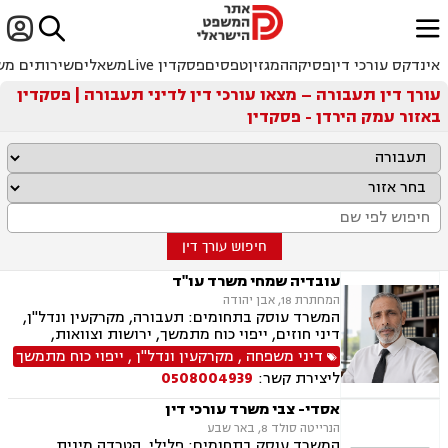


ﱐ
אינדקס עורכי דין
פסיקה
המגזין
טפסים
פסקדין Live
משאלים
שירותים מש
עורך דין תעבורה – מצאו עורכי דין לדיני תעבורה | פסקדין
באזור עמק הירדן - פסקדין
חיפוש עורך דין
עובדיה שמחי משרד עו"ד
המחתרת 18, אבן יהודה
המשרד עוסק בתחומים: תעבורה, מקרקעין ונדל"ן,
דיני חוזים, ייפוי כוח מתמשך, ירושות וצוואות,
הסכמי ממון, אלימות במשפחה, מחיקת רישום פלילי
דיני משפחה
,
מקרקעין ונדל"ן
,
ייפוי כוח מתמשך
ליצירת קשר:
0508004939
אסדי- צבי משרד עורכי דין
הנרייטה סולד 8, באר שבע
המשרד עוסק בתחומים: פלילי, הטרדה מינית,