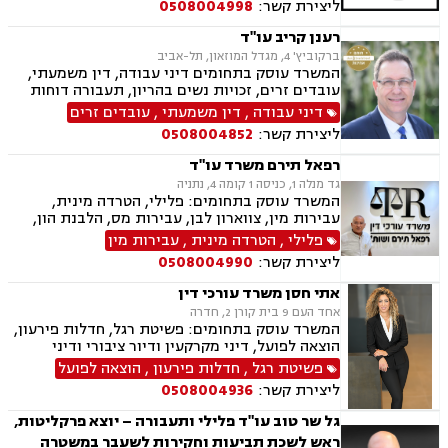
ליצירת קשר:
0508004998
רענן קריב עו"ד
ברקוביץ' 4, מגדל המוזאון, תל-אביב
המשרד עוסק בתחומים דיני עבודה, דין משמעתי,
עובדים זרים, זכויות נשים בהריון, תעבורה דוחות
תנועה, נהיגה בשכרות, המכון הרפואי לבטיחות
דיני עבודה
,
דין משמעתי
,
עובדים זרים
בדרכים, שלילת רשיון נהיגה, פסילת רשיון מנהלית
ליצירת קשר:
0508004852
רפאל תירם משרד עו"ד
גד מנלה 1, כניסה 1 קומה 4, נתניה
המשרד עוסק בתחומים: פלילי, הטרדה מינית,
עבירות מין, צווארון לבן, עבירות מס, הלבנת הון,
אלימות במשפחה, עבירות סמים, ועדת שיחרורים,
פלילי
,
הטרדה מינית
,
עבירות מין
תעבורה, נהיגה בשכרות, שלילת רישיון נהיגה,
ליצירת קשר:
0508004990
פסילת רישיון מנהלית, המכון הרפואי לבטיחות
בדרכים, פשיטת רגל, הוצאה לפועל, דיני משפלה,
אתי חסן משרד עורכי דין
הסכמי ממון, צוואות וירושות, יפוי כוח מתמשך
אחד העם 9 בית קורן 2, חדרה
המשרד עוסק בתחומים: פשיטת רגל, חדלות פירעון,
הוצאה לפועל, דיני מקרקעין ודיור ציבורי ודיני
משפחה, ביטוח לאומי, תעבורה.
פשיטת רגל
,
חדלות פירעון
,
הוצאה לפועל
ליצירת קשר:
0508004936
גל שר טוב עו"ד פלילי ותעבורה – יוצא פרקליטות,
ראש לשכת תביעות וחקירות לשעבר במשטרה