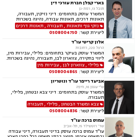
ובניה
בארי קפלן חברת עורכי דין
תובל 13, רמת-גן
המשרד עוסק בתחומים: דיני נזיקין, תעבורה,
תאונות דרכים, תאונות עבודה, נהיגה בשכרות
נזקי גוף ותאונות
,
תעבורה
,
תאונות דרכים
ליצירת קשר:
0508004750
אלון קריטי עו"ד
הרצל 220, רחובות
המשרד עוסק בעיקר בתחומים: פלילי, עבירות מין,
ליווי בחקירה, צווארון לבן, תעבורה, נהיגה בשכרות.
פלילי
,
צווארון לבן
,
עבירות מין
ליצירת קשר:
0508004865
אביעד רייפר עו"ד ונוטריון
ש"י עגנון 16, חיפה
המשרד עוסק בתחומים: דיני צבא ובטחון, פלילי,
תעבורה.
צבא ומשרד הבטחון
,
פלילי
,
תעבורה
ליצירת קשר:
0508004836
עמוס ברכה עו"ד
שד' רוטשילד 15, תל-אביב
עו"ד עמוס ברכה עוסק בדיני תעבורה, דיני עבודה
ובמשפט אזרחי. מייצג בבתי משפט בכל רחבי הארץ