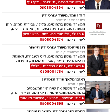
תאונות דרכים
,
תעבורה
,
נזקי גוף
ליצירת קשר:
0508004894
דודו עמר, משרד עורכי דין
בית הדפוס 12, ירושלים
המשרד עוסק בתחומים: פלילי, עבירות סמים, חוק
הנוער, תעבורה, נהיגה בשכרות, תאונות דרכים,
פסילת רשיון מנהלית ושלילת רישיון נהיגה, ייצוג
פלילי
,
אלימות במשפחה
,
רישוי נשק
קטינים, אלימות במשפחה, ועדת שחרורים, מחיקת
ליצירת קשר:
0508004674
רישום פלילי, רישוי נשק, המכון הרפואי לבטיחות
בדרכים
רון מייסטר משרד עורכי דין וגישור
דרך העצמאות 51, חיפה
המשרד עוסק בתחומים: דיני תעבורה, תאונות
דרכים שאינן נזיקין, עבירות שכרות, מהירות
מופרזת, תאונות פגע וברח, פלילים
תעבורה
,
נהיגה בשכרות
,
פלילי
ליצירת קשר:
0508004764
ראובן מלאך עו"ד ונוטריון
עגנון 6, נהריה
המשרד מספק את שירותיו המשפטים
בתחומים:תחומי עיסוק: דיני משפחה - גירושין,
צוואות וירושה, מזונות, יפוי כח מתמשך, הסכמי
דיני משפחה
,
גירושין
,
ירושות וצוואות
ממון, ידועים בציבור, אפוטרופסות. תעבורה - נהיגה
ליצירת קשר:
0508004698
בשכרות, תאונות דרכים, המכון הרפואי לבטיחות
בדרכים, שלילת רישיון נהיגה. נוטריון. מקרקעין.
בנימין הנר עורך דין, מגשר ונוטריון