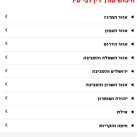
חיפוש עורך דין לפי עיר

אזור המרכז

אזור הצפון

אזור הדרום

אזור השפלה והסביבה

ירושלים והסביבה

אזור השרון והסביבה

יהודה ושומרון

אילת

חיפה והקריות