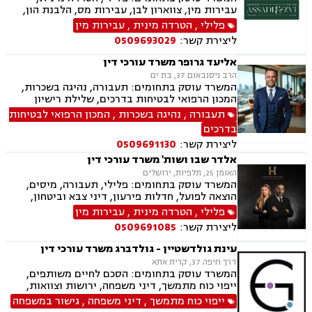
עבירות מין, צווארון לבן, עבירות מס, הלבנת הון,
רישוי נשק, ייצוג קטינים, אלימות במשפחה, עבירות
פלילי
,
הטרדה מינית
,
עבירות מין
סמים, ועדת שחרורים, עבירות סייבר, סירוב ויזה
ליצירת קשר:
0509693029
לארה"ב, מחיקת רישום פלילי, הסגרה ופשיעה
בינלאומית, נפגעי עבירה, תעבורה, נהיגה בשכרות,
אליעד גרופר משרד עורכי דין
המכון הרפואי לבטיחות בדרכים, שלילת רישיון
הרב ניסנבאום 37, בת ים
נהיגה, פסילת רישיון מנהלית.
המשרד עוסק בתחומים: תעבורה, נהיגה בשכרות,
המכון הרפואי לבטיחות בדרכים, שלילת רישיון
נהיגה, פסילת רישיון מנהלית
תעבורה
,
נהיגה בשכרות
,
המכון הרפואי לבטיחות
בדרכים
ליצירת קשר:
0509691130
אלדר שבו ושות' משרד עורכי דין
האומן 25, תלפיות, ירושלים
המשרד עוסק בתחומים: פלילי, תעבורה, מיסים,
הוצאה לפועל, חדלות פירעון, דיני צבא וביטחון,
ליטיגציה אזרחית
פלילי
,
הטרדה מינית
,
עבירות מין
ליצירת קשר:
0509691085
עינת גולדשטיין - גולדברג משרד עורכי דין
דרך חיפה 37, קרית אתא
המשרד עוסק בתחומים: הסכם לחיים משותפים,
ייפוי כוח מתמשך, דיני משפחה, ירושות וצוואות,
הסכמי ממון, ביטוח לאומי, תעבורה, פשיטת רגל,
ייפוי כוח מתמשך
,
דיני משפחה
,
גישור במשפחה
חדלות פירעון, הוצאה לפועל