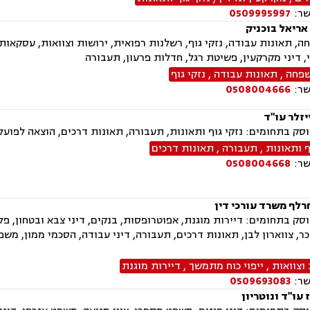
שר:
0509995997
אריאל בוכניק
ה, תאונות עבודה, נזקי גוף, רשלנות רפואית, ירושות וצוואות, עסקאות
וי, דיני מקרקעין, פשיטת רגל, חדלות פרעון, תעבורה
שפחה
,
תאונות עבודה
,
נזקי גוף
שר:
0508004666
יזלר עו"ד
ק בתחומים: נזקי גוף ותאונות, תעבורה, תאונות דרכים, הוצאה לפועל
ף ותאונות
,
תעבורה
,
תאונות דרכים
שר:
0508004668
רלף משרד עורכי דין
ק בתחומים: דיירות מוגנת, אפוטרופסות, בנקים, דיני צבא ובטחון, פלילי
כר, צווארון לבן, תאונות דרכים, תעבורה, דיני עבודה, הסכמי ממון, מ
וצוואות
,
ייפוי כוח מתמשך
,
דיירות מוגנת
שר:
0509693083
עו"ד ונוטריון