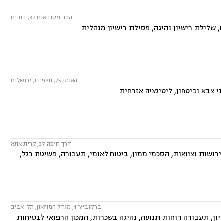
הרב ניסנבאום 37, בת ים
שלילת רישיון נהיגה, פסילת רישיון מנהלית
האומן 25, תלפיות, ירושלים
 צבא וביטחון, ליטיגציה אזרחית
דרך חיפה 37, קרית אתא
ושות וצוואות, הסכמי ממון, ביטוח לאומי, תעבורה, פשיטת רגל,
ברקוביץ' 4, מגדל המוזאון, תל-אביב
ון, תעבורה דוחות תנועה, נהיגה בשכרות, המכון הרפואי לבטיחות