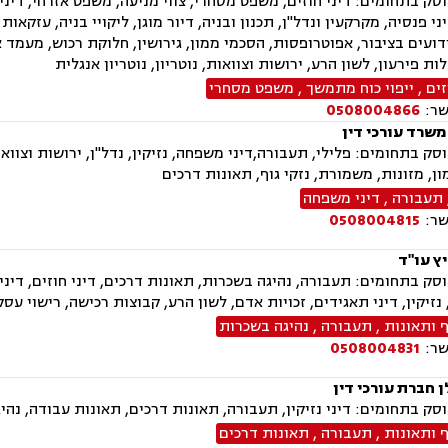
ק בתחומים: דיני חוזים, משפט מסחרי, צווי מניעה, משפט אזרחי, דיני ע
ני פנסיה, מקרקעין ונדל"ן, תכנון ובניה, דיור מוגן, ליקויי בניה, עזקאו
ועים בציבור, אפוטרופסות, הסכמי ממון, גירושין, חלוקת רכוש, מעמד א
ת פירעון, לשון הרע, ירושות וצוואות, נוטריון, נוטריון אנגלית
זים
,
ייפוי כוח מתמשך
,
משפט מסחרי
שר:
0508004866
משרד עורכי דין
ק בתחומים: פלילי, תעבורה,דיני משפחה, נזיקין, נדל"ן, ירושות וצוואות
ן, מזונות, משמורת, נזקי גוף, תאונות דרכים
תעבורה
,
דיני משפחה
שר:
0508004815
ץ עו"ד
ק בתחומים: תעבורה, נהיגה בשכרות, תאונות דרכים, דיני חוזים, דיני מ
נזיקין, דיני תאגידים, זכויות אדם, לשון הרע, קבוצות רכישה, רישוי עסקים, תמ"א 38,
ף ותאונות
,
תעבורה
,
נהיגה בשכרות
שר:
0508004831
 חברת עורכי דין
ק בתחומים: דיני נזיקין, תעבורה, תאונות דרכים, תאונות עבודה, נהי
ף ותאונות
,
תעבורה
,
תאונות דרכים