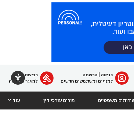

כניסה
|
הרשמה
רכישת מנוי
ﱐ

למנויים ומשתמשים חדשים
למאגר הפסיקה

ירותים משפטיים
פורום עורכי דין
עוד