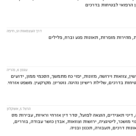
ן הרפואי לבטיחות בדרכים
דרך העצמאות 51, חיפה
, מהירות מופרזת, תאונות פגע וברח, פלילים
עגנון 6, נהריה
 צוואות וירושה, מזונות, יפוי כח מתמשך, הסכמי ממון, ידועים
חות בדרכים, שלילת רישיון נהיגה. נוטריון. מקרקעין. משפט אזרחי.
הרצל 5, אשקלון
, דיני תאגידים, הוצאה לפועל, סדר דין אזרחי וראיות, עבירות מס
וי מושכר, ליטיגציה, ירושות וצוואות, אבדן כושר עבודה, בוררים,
ונות דרכים, תעבורה, תכנון ובניה.