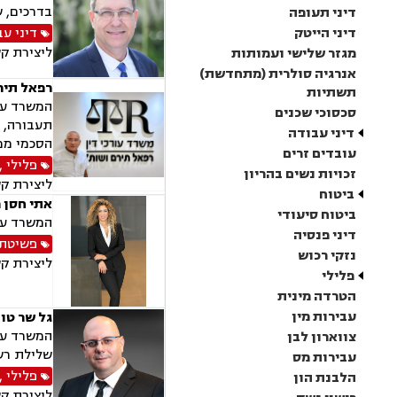
בדרכים, ש
דיני תעופה
דיני הייטק
דיני עב
ליצירת ק
מגזר שלישי ועמותות
אנרגיה סולרית (מתחדשת)
רפאל תיר
תשתיות
המשרד עוס
סכסוכי שכנים
תעבורה, נ
דיני עבודה
הסכמי ממו
עובדים זרים
פלילי
,
זכויות נשים בהריון
ליצירת ק
ביטוח
אתי חסן מ
ביטוח סיעודי
המשרד עוס
דיני פנסיה
פשיטת 
נזקי רכוש
ליצירת ק
פלילי
הטרדה מינית
עבירות מין
גל שר טו
המשרד עוס
צווארון לבן
שלילת רשי
עבירות מס
פלילי
,
הלבנת הון
ליצירת ק