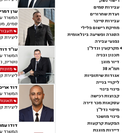
רישוי נשק
עבירות סמים
ערן דמרי
ועדת שחרורים
המשרד עוס
עבירות סייבר
סמים, מש
מחיקת רישום פלילי
תעבור
הסגרה ופשיעה בינלאומית
ליצירת ק
נפגעי עבירה
מקרקעין ונדל"ן
עו"ד דוד
תכנון ובניה
המשרד עוס
דיור מוגן
נוטריון, 
תמ"א 38
מזונות
אגודות שיתופיות
ליצירת ק
ליקויי בנייה
דוד אריכ
פינוי בינוי
המשרד עוס
קבוצות רכישה
תאונות
עסקאות מכר דירה
ליצירת ק
מיסוי נדל"ן
פינוי מושכר
הפקעת קרקעות
דודו עמר,
דיירות מוגנת
המשרד עוס