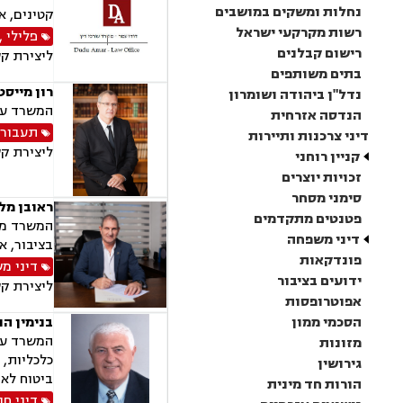
נחלות ומשקים במושבים
קטינים, א
רשות מקרקעי ישראל
פלילי
,
רישום קבלנים
ליצירת ק
בתים משותפים
רון מייסט
נדל"ן ביהודה ושומרון
המשרד עוס
הנדסה אזרחית
תעבור
דיני צרכנות ותיירות
ליצירת ק
קניין רוחני
זכויות יוצרים
סימני מסחר
ראובן מלא
פטנטים מתקדמים
המשרד מספ
דיני משפחה
בציבור, א
פונדקאות
דיני מ
ידועים בציבור
ליצירת ק
אפוטרופסות
הסכמי ממון
בנימין הנ
המשרד עוס
מזונות
כלכליות, 
גירושין
ביטוח לאו
הורות חד מינית
דיני חו