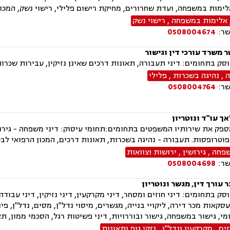
לימות במשפחה, ועדת שחרורים, מחיקת רישום פלילי, רישוי נשק, המכו
אלימות במשפחה
,
רישוי נשק
שר:
0508004674
ר משרד עורכי דין וגישור
ק בתחומים: דיני תעבורה, תאונות דרכים שאינן נזיקין, עבירות שכרות
ה
,
נהיגה בשכרות
,
פלילי
שר:
0508004764
ך עו"ד ונוטריון
ק את שירותיו המשפטים בתחומים:תחומי עיסוק: דיני משפחה - גירושין,
פוטרופסות. תעבורה - נהיגה בשכרות, תאונות דרכים, המכון הרפואי לבטי
שפחה
,
גירושין
,
ירושות וצוואות
שר:
0508004698
ר עורך דין, מגשר ונוטריון
ק בתחומים: דיני חוזים ומסחר, דיני מקרקעין, דיני נזיקין, דיני עבודה
עסקאות מכר דירה, ליקויי בנייה, מגשרים, מיסוי נדל"ן, מסים, נדל"ן, פינ
מי, גישור במשפחה, גישור ובוררויות, דיני פשיטות רגל, הסכמי ממון, תא
זים
,
מקרקעין ונדל"ן
,
נזקי גוף ותאונות