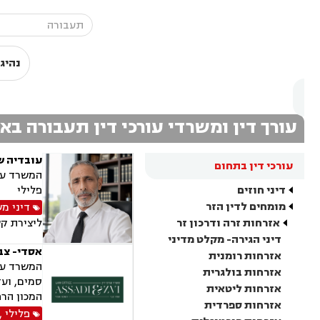
נהיג
עורך דין ומשרדי עורכי דין תעבורה באז
עובדיה ש
עורכי דין בתחום
המשרד עוס
דיני חוזים
פלילי
מומחים לדין הזר
דיני מ
אזרחות זרה ודרכון זר
ליצירת ק
דיני הגירה- מקלט מדיני
אסדי- צבי
אזרחות רומנית
המשרד עוס
אזרחות בולגרית
סמים, ועד
אזרחות ליטאית
המכון הרפ
אזרחות ספרדית
פלילי
,