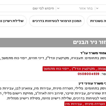
|
|
ה בשכרות
המכון הרפואי לבטיחות בדרכים
שלילת רשיון נה
ור ניר הבנים
מחי משרד עו"ד
ק בתחומים: תעבורה, מקרקעין ונדל"ן, דיני חוזים, ייפוי כוח מתמשך,
שפחה
,
מקרקעין ונדל"ן
,
ייפוי כוח מתמשך
שר:
0508004939
 משרד עורכי דין
ק בתחומים: פלילי, הטרדה מינית, עבירות מין, צווארון לבן, עבירות מ
ת שחרורים, עבירות סייבר, סירוב ויזה לארה"ב, מחיקת רישום פלילי, ה
ואי לבטיחות בדרכים, שלילת רישיון נהיגה, פסילת רישיון מנהלית.
הטרדה מינית
,
עבירות מין