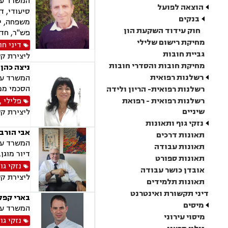
המשרד עוס
הוצאה לפועל
סיעודי, די
בנקים
משפחה, יד
חוק עידוד השקעת הון
פש"ר, חדלו
מחיקת רישום שלילי
דיני חו
גביית חובות
ליצירת ק
מחיקת חובות והסדרי חובות
ניצה כהן 
רשלנות רפואית
המשרד עוס
הסכמי ממו
רשלנות רפואית- הריון ולידה
רשלנות רפואית - רפואת
פלילי
,
שיניים
ליצירת ק
נזקי גוף ותאונות
אבי הורבי
תאונות דרכים
המשרד עוס
תאונות עבודה
דיור מוגן, 
תאונות ספורט
נזקי גו
אובדן כושר עבודה
ליצירת ק
תאונות תלמידים
דיני תקשורת ואינטרנט
בארי קפלן
מיסים
המשרד עוס
מיסוי עירוני
נזקי גו