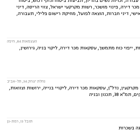
בודה, זכויות נשים בהריון, תביעות ביטוח ונזקי רכוש, ביטוח
ת מכר דירה, פינוי מושכר, רשות מקרקעי ישראל, צווי הריסה, דיני
ישי, דיני חברות, הוצאה לפועל, מחיקת רישום פלילי, תעבורה,
העצמאות 84, חיפה
, ייפוי כוח מתמשך, עסקאות מכר דירה, ליקוי בניה, גירושין,
נחלת יצחק 34, תל-אביב
קרקעין, נדל"ן, עסקאות מכר דירה, ליקויי בנייה, ירושות וצוואות,
 תכנון ובניה
תובל 13, רמת-גן
גה בשכרות