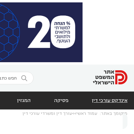

אינדקס עורכי דין
פסיקה
המגזין
מיקומך באתר:
עמוד ראשי
עורך דין ומשרדי עורכי דין