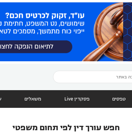
טפסים
פסקדין Live
משאלים
ש
חפש עורך דין לפי תחום משפטי