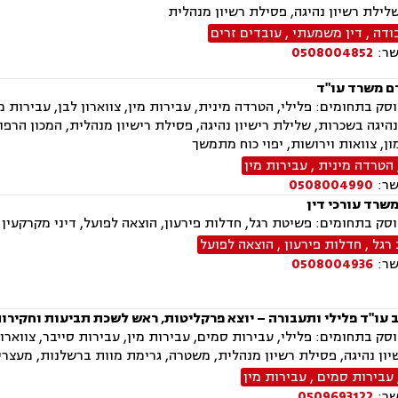
לילת רשיון נהיגה, פסילת רשיון מנהלית
ודה
,
דין משמעתי
,
עובדים זרים
שר:
0508004852
ם משרד עו"ד
ק בתחומים: פלילי, הטרדה מינית, עבירות מין, צווארון לבן, עבירות 
היגה בשכרות, שלילת רישיון נהיגה, פסילת רישיון מנהלית, המכון הרפו
ן, צוואות וירושות, יפוי כוח מתמשך
הטרדה מינית
,
עבירות מין
שר:
0508004990
שרד עורכי דין
ק בתחומים: פשיטת רגל, חדלות פירעון, הוצאה לפועל, דיני מקרקעין וד
רגל
,
חדלות פירעון
,
הוצאה לפועל
שר:
0508004936
ב עו"ד פלילי ותעבורה – יוצא פרקליטות, ראש לשכת תביעות וחקיר
ק בתחומים: פלילי, עבירות סמים, עבירות מין, עבירות סייבר, צווארון
ון נהיגה, פסילת רשיון מנהלית, משטרה, גרימת מוות ברשלנות, מעצר
עבירות סמים
,
עבירות מין
שר:
0509693122