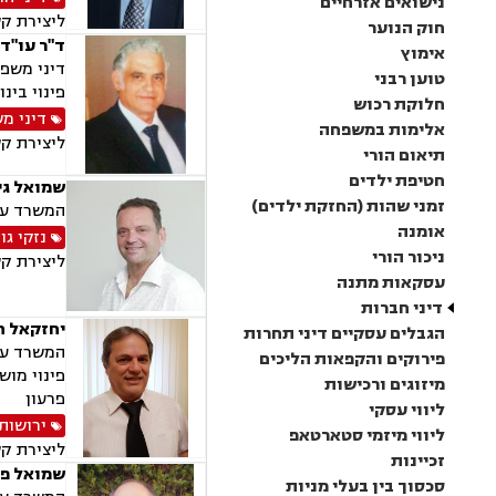
נישואים אזרחיים
ליצירת ק
חוק הנוער
ד"ר עו"ד 
אימוץ
דיני משפח
טוען רבני
פינוי בינ
חלוקת רכוש
דיני מ
אלימות במשפחה
ליצירת ק
תיאום הורי
חטיפת ילדים
שמואל גי
זמני שהות (החזקת ילדים)
המשרד עוס
אומנה
נזקי גו
ניכור הורי
ליצירת ק
עסקאות מתנה
דיני חברות
יחזקאל ח
הגבלים עסקיים דיני תחרות
המשרד עוס
פירוקים והקפאות הליכים
פינוי מוש
מיזוגים ורכישות
פרעון
ליווי עסקי
ירושות 
ליווי מיזמי סטארטאפ
ליצירת ק
זכיינות
שמואל פז 
סכסוך בין בעלי מניות