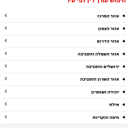
חיפוש עורך דין לפי עיר

אזור המרכז

אזור הצפון

אזור הדרום

אזור השפלה והסביבה

ירושלים והסביבה

אזור השרון והסביבה

יהודה ושומרון

אילת

חיפה והקריות