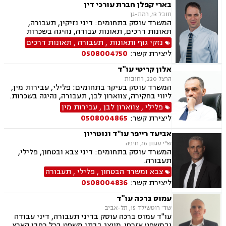
ובניה
בארי קפלן חברת עורכי דין
תובל 13, רמת-גן
המשרד עוסק בתחומים: דיני נזיקין, תעבורה,
תאונות דרכים, תאונות עבודה, נהיגה בשכרות
נזקי גוף ותאונות
,
תעבורה
,
תאונות דרכים
ליצירת קשר:
0508004750
אלון קריטי עו"ד
הרצל 220, רחובות
המשרד עוסק בעיקר בתחומים: פלילי, עבירות מין,
ליווי בחקירה, צווארון לבן, תעבורה, נהיגה בשכרות.
פלילי
,
צווארון לבן
,
עבירות מין
ליצירת קשר:
0508004865
אביעד רייפר עו"ד ונוטריון
ש"י עגנון 16, חיפה
המשרד עוסק בתחומים: דיני צבא ובטחון, פלילי,
תעבורה.
צבא ומשרד הבטחון
,
פלילי
,
תעבורה
ליצירת קשר:
0508004836
עמוס ברכה עו"ד
שד' רוטשילד 15, תל-אביב
עו"ד עמוס ברכה עוסק בדיני תעבורה, דיני עבודה
ובמשפט אזרחי. מייצג בבתי משפט בכל רחבי הארץ