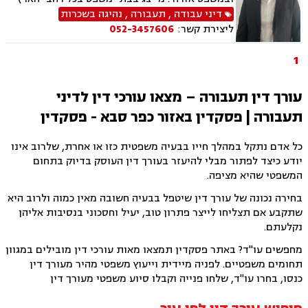
ובכל הערכאות. בהתאם לצרכי הלקוח מותאמים
דיני עבודה
,
תעבורה
,
נהיגה בשכרות
השירותים המשפטיים הנחוצים לו, על מנת לתת לכל
ליצירת קשר:
052-3457606
לקוח את הטיפול המשפטי הטוב ביותר.
1
עורך דין תעבורה – מצאו עורכי דין לדיני
תעבורה | פסקדין באזור כפר סבא - פסקדין
כל אדם נתקל במהלך חייו בבעיה משפטית כזו או אחרת, שלרוב אינו
יודע כיצד לפתור מבלי להיעזר בעורך דין העוסק בדיוק בתחום
המשפטי שהיא מציפה.
בחירה נכונה של עורך דין שיטפל בבעיה חשובה מאין כמוה ולרוב היא
שתקבע אם תצליחו לייצר פתרון טוב, יעיל וחסכוני בנסיבות אליהן
נקלעתם.
מחפשים עו"ד? באתר פסקדין תמצאו מאות עורכי דין מובילים במגוון
תחומים משפטיים. לפניה מיידית וייעוץ משפטי מהיר מעורך דין
כנסו, בחרו עו"ד, שלחו פנייה וקבלו סיוע משפטי מעורך דין