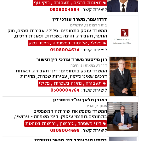
תאונות דרכים
,
תעבורה
,
נזקי גוף
ליצירת קשר:
0508004894
דודו עמר, משרד עורכי דין
בית הדפוס 12, ירושלים
המשרד עוסק בתחומים: פלילי, עבירות סמים, חוק
הנוער, תעבורה, נהיגה בשכרות, תאונות דרכים,
פסילת רשיון מנהלית ושלילת רישיון נהיגה, ייצוג
פלילי
,
אלימות במשפחה
,
רישוי נשק
קטינים, אלימות במשפחה, ועדת שחרורים, מחיקת
ליצירת קשר:
0508004674
רישום פלילי, רישוי נשק, המכון הרפואי לבטיחות
בדרכים
רון מייסטר משרד עורכי דין וגישור
דרך העצמאות 51, חיפה
המשרד עוסק בתחומים: דיני תעבורה, תאונות
דרכים שאינן נזיקין, עבירות שכרות, מהירות
מופרזת, תאונות פגע וברח, פלילים
תעבורה
,
נהיגה בשכרות
,
פלילי
ליצירת קשר:
0508004764
ראובן מלאך עו"ד ונוטריון
עגנון 6, נהריה
המשרד מספק את שירותיו המשפטים
בתחומים:תחומי עיסוק: דיני משפחה - גירושין,
צוואות וירושה, מזונות, יפוי כח מתמשך, הסכמי
דיני משפחה
,
גירושין
,
ירושות וצוואות
ממון, ידועים בציבור, אפוטרופסות. תעבורה - נהיגה
ליצירת קשר:
0508004698
בשכרות, תאונות דרכים, המכון הרפואי לבטיחות
בדרכים, שלילת רישיון נהיגה. נוטריון. מקרקעין.
בנימין הנר עורך דין, מגשר ונוטריון