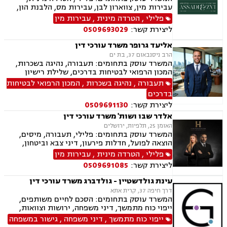
עבירות מין, צווארון לבן, עבירות מס, הלבנת הון,
רישוי נשק, ייצוג קטינים, אלימות במשפחה, עבירות
פלילי
,
הטרדה מינית
,
עבירות מין
סמים, ועדת שחרורים, עבירות סייבר, סירוב ויזה
ליצירת קשר:
0509693029
לארה"ב, מחיקת רישום פלילי, הסגרה ופשיעה
בינלאומית, נפגעי עבירה, תעבורה, נהיגה בשכרות,
אליעד גרופר משרד עורכי דין
המכון הרפואי לבטיחות בדרכים, שלילת רישיון
הרב ניסנבאום 37, בת ים
נהיגה, פסילת רישיון מנהלית.
המשרד עוסק בתחומים: תעבורה, נהיגה בשכרות,
המכון הרפואי לבטיחות בדרכים, שלילת רישיון
נהיגה, פסילת רישיון מנהלית
תעבורה
,
נהיגה בשכרות
,
המכון הרפואי לבטיחות
בדרכים
ליצירת קשר:
0509691130
אלדר שבו ושות' משרד עורכי דין
האומן 25, תלפיות, ירושלים
המשרד עוסק בתחומים: פלילי, תעבורה, מיסים,
הוצאה לפועל, חדלות פירעון, דיני צבא וביטחון,
ליטיגציה אזרחית
פלילי
,
הטרדה מינית
,
עבירות מין
ליצירת קשר:
0509691085
עינת גולדשטיין - גולדברג משרד עורכי דין
דרך חיפה 37, קרית אתא
המשרד עוסק בתחומים: הסכם לחיים משותפים,
ייפוי כוח מתמשך, דיני משפחה, ירושות וצוואות,
הסכמי ממון, ביטוח לאומי, תעבורה, פשיטת רגל,
ייפוי כוח מתמשך
,
דיני משפחה
,
גישור במשפחה
חדלות פירעון, הוצאה לפועל