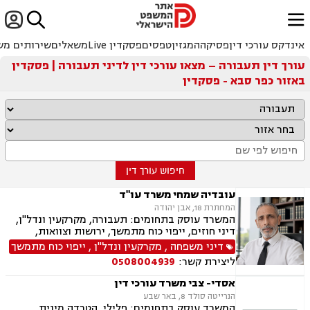


ﱐ
אינדקס עורכי דין
פסיקה
המגזין
טפסים
פסקדין Live
משאלים
שירותים מש
עורך דין תעבורה – מצאו עורכי דין לדיני תעבורה | פסקדין
באזור כפר סבא - פסקדין
חיפוש עורך דין
עובדיה שמחי משרד עו"ד
המחתרת 18, אבן יהודה
המשרד עוסק בתחומים: תעבורה, מקרקעין ונדל"ן,
דיני חוזים, ייפוי כוח מתמשך, ירושות וצוואות,
הסכמי ממון, אלימות במשפחה, מחיקת רישום פלילי
דיני משפחה
,
מקרקעין ונדל"ן
,
ייפוי כוח מתמשך
ליצירת קשר:
0508004939
אסדי- צבי משרד עורכי דין
הנרייטה סולד 8, באר שבע
המשרד עוסק בתחומים: פלילי, הטרדה מינית,