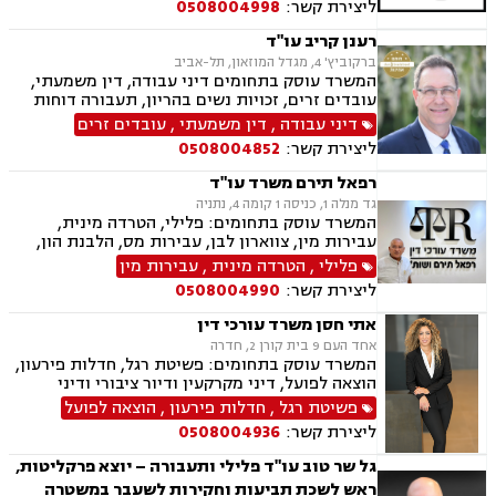
ליצירת קשר:
0508004998
רענן קריב עו"ד
ברקוביץ' 4, מגדל המוזאון, תל-אביב
המשרד עוסק בתחומים דיני עבודה, דין משמעתי,
עובדים זרים, זכויות נשים בהריון, תעבורה דוחות
תנועה, נהיגה בשכרות, המכון הרפואי לבטיחות
דיני עבודה
,
דין משמעתי
,
עובדים זרים
בדרכים, שלילת רשיון נהיגה, פסילת רשיון מנהלית
ליצירת קשר:
0508004852
רפאל תירם משרד עו"ד
גד מנלה 1, כניסה 1 קומה 4, נתניה
המשרד עוסק בתחומים: פלילי, הטרדה מינית,
עבירות מין, צווארון לבן, עבירות מס, הלבנת הון,
אלימות במשפחה, עבירות סמים, ועדת שיחרורים,
פלילי
,
הטרדה מינית
,
עבירות מין
תעבורה, נהיגה בשכרות, שלילת רישיון נהיגה,
ליצירת קשר:
0508004990
פסילת רישיון מנהלית, המכון הרפואי לבטיחות
בדרכים, פשיטת רגל, הוצאה לפועל, דיני משפלה,
אתי חסן משרד עורכי דין
הסכמי ממון, צוואות וירושות, יפוי כוח מתמשך
אחד העם 9 בית קורן 2, חדרה
המשרד עוסק בתחומים: פשיטת רגל, חדלות פירעון,
הוצאה לפועל, דיני מקרקעין ודיור ציבורי ודיני
משפחה, ביטוח לאומי, תעבורה.
פשיטת רגל
,
חדלות פירעון
,
הוצאה לפועל
ליצירת קשר:
0508004936
גל שר טוב עו"ד פלילי ותעבורה – יוצא פרקליטות,
ראש לשכת תביעות וחקירות לשעבר במשטרה