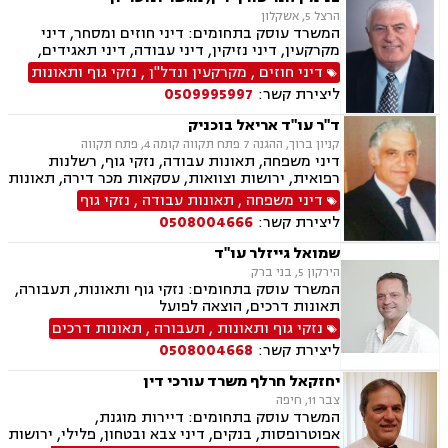
משפט אזרחי.
הרצל 5, אשקלון
המשרד עוסק בתחומים: דיני חוזים ומסחר, דיני
מקרקעין, דיני נזיקין, דיני עבודה, דיני תאגידים,
הוצאה לפועל, סדר דין אזרחי וראיות, עבירות מס
דיני חוזים
,
מקרקעין ונדל"ן
,
נזקי גוף ותאונות
כלכליות, עסקאות מכר דירה, ליקויי בנייה, מגשרים,
ליצירת קשר:
0509995997
מיסוי נדל"ן, מסים, נדל"ן, פינוי מושכר, ליטיגציה,
ירושות וצוואות, אבדן כושר עבודה, בוררים, ביטוח
ד"ר עו"ד אריאל בוכניק
לאומי, גישור במשפחה, גישור ובוררויות, דיני
קניון ברוך, ההגנה 7 פתח תקווה קומה 4, פתח תקווה
פשיטות רגל, הסכמי ממון, תאונות דרכים, תעבורה,
דיני משפחה, תאונות עבודה, נזקי גוף, רשלנות
תכנון ובניה.
רפואית, ירושות וצוואות, עסקאות מכר דירה, תאונות
עקב רשלנות, דיני עבודה, אבדן כושר עבודה, פינוי
דיני משפחה
,
תאונות עבודה
,
נזקי גוף
בינוי, דיני מקרקעין, פשיטת רגל, חדלות פרעון,
ליצירת קשר:
0508004666
תעבורה
שמואל גייזלר עו"ד
הירקון 5, בני ברק
המשרד עוסק בתחומים: נזקי גוף ותאונות, תעבורה,
תאונות דרכים, הוצאה לפועל
נזקי גוף ותאונות
,
תעבורה
,
תאונות דרכים
ליצירת קשר:
0508004668
יחזקאל חרלף משרד עורכי דין
צבר 11, חיפה
המשרד עוסק בתחומים: דיירות מוגנת,
אפוטרופסות, בנקים, דיני צבא ובטחון, פלילי, ירושות