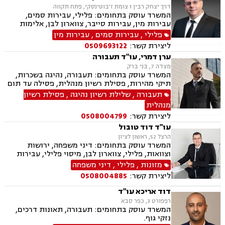
דרך יצחק רבין 1 צומת ז'בוטינסקי, פתח תקווה
המשרד עוסק בתחומים: פלילי, עבירות סמים,
עבירות מין, עבירות סייבר, צווארון לבן, אלימות
במשפחה, ייצוג קטינים, תעבורה, נהיגה בשכרות,
פלילי
,
עבירות סמים
,
עבירות מין
שלילת רשיון נהיגה, פסילת רשיון מנהלית, משטרה,
ליצירת קשר:
0509693122
גרימת מוות ברשלנות, מעצרים, מעצרים עד תום
ערן דמרי, עו"ד תעבורה
הליכים,עברות המתה, שחרורים בתנאים
מצדה 7, בני ברק
המשרד עוסק בתחומים: תעבורה, נהיגה בשכרות,
תיקי מהירות, פסילת רשיון מנהלית, פסילה עד תום
ההליכים המשפטיים, תאונות דרכים, עבירות סמים,
תעבורה
,
שלילת רשיון נהיגה
,
פסילת רשיון
משטרה
מנהלית
ליצירת קשר:
0508004799
עו"ד דוד טובול
הרצל 52, ראשון לציון
המשרד עוסק בתחומים: דיני משפחה, ירושות
וצוואות, פלילי, צווארון לבן, מיסוי פלילי, עבירות
מס, תעבורה, נהיגה בשכרות, שלילת רשיון נהיגה,
מזונות
,
פלילי
,
דיני משפחה
נוטריון, נדל"ן, עסקאות מכר דירה, לשון הרע
ליצירת קשר:
0508004885
דוד אריכא עו"ד
רפפורט 3, כפר סבא
המשרד עוסק בתחומים: תעבורה, תאונות דרכים,
נזקי גוף.