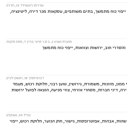
שדרות רוטשילד 19, חדרה
ייפוי כוח מתמשך, בתים משותפים, עסקאות מכר דירה, ליטיגציה,
תוצרת הארץ 3, ב.ס.ר סיטי בניין T, פתח תקווה
סדרי חוב, ירושות וצוואות, ייפוי כוח מתמשך
ז'בוטינסקי 18, ראשון לציון
מון, מזונות, משמורת, גירושין, טוען רבני, חלוקת רכוש, מעמד
דירה, דיני חברות, מסחרי אזרחי, צווי מניעה, הוצאה לפועל ירושות
צה"ל 99, אשקלון
שהות, אבהות, אפוטרופסות, גישור, חוק הנוער, חלוקת רכוש, ייפוי