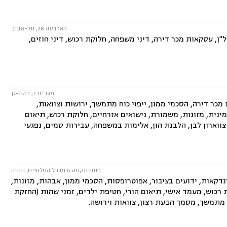
הארבעה 28, תל-אביב
ן, עסקאות מכר דירה, דיני משפחה, חלוקת רכוש, דיני חוזים,
מגדים 2, רמת-גן
ר דירה, הסכמי ממון, ייפוי כוח מתמשך, ירושות וצוואות,
מינית, מזונות, משמורת, נישואים אזרחיים, חלוקת רכוש, תיאום
, צווארון לבן, הלבנת הון, אלימות במשפחה, עבירות סמים, נפגעי
פתח תקווה 6 מגדל החלוצים, נתניה
קאות, ידועים בציבור, אפוטרופסות, הסכמי ממון, אבהות, מזונות,
קת רכוש, מעמד אישי, תיאום הורי, חטיפת ילדים, זמני שהות (החזקת
ח מתמשך, מסמך הבעת רצון, צוואות וירושה.