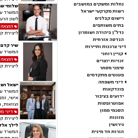
נחלות ומשקים במושבים
שלומי שמ
רשות מקרקעי ישראל
המשרד עוס
רישום קבלנים
לשון הרע,
בתים משותפים
הוצאה 
נדל"ן ביהודה ושומרון
ליצירת ק
הנדסה אזרחית
שיר קדם 
דיני צרכנות ותיירות
המשרד עוס
קניין רוחני
הוצאה 
זכויות יוצרים
ליצירת ק
סימני מסחר
פטנטים מתקדמים
דיני משפחה
ישאל ושות
פונדקאות
המשרד עוס
ידועים בציבור
אישי, זמנ
אפוטרופסות
וצוואות, 
הסכמי ממון
דיני מ
מזונות
ליצירת ק
גירושין
לילך אלל
הורות חד מינית
המשרד עוס