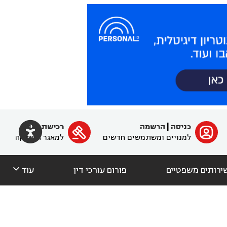

כניסה
|
הרשמה
רכישת מנוי
ﱐ

למנויים ומשתמשים חדשים
למאגר הפסיקה

ירותים משפטיים
פורום עורכי דין
עוד