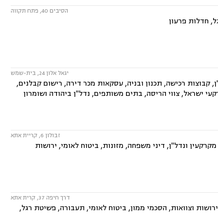
הסיבים 40, פתח תקווה
, חדלות פרעון
יגאל אלון 24, בית-שמש
 קבוצות רכישה, תכנון ובניה, עסקאות מכר דירה, רישום קבלנים,
עי ישראל, צווי הריסה, בתים משותפים, נדל"ן ביהודה ושומרון
זבולון 6, קריית אתא
קרקעין ונדל"ן, דיני משפחה, מזונות, ביטוח לאומי, ירושות
דרך חיפה 37, קרית אתא
ושות וצוואות, הסכמי ממון, ביטוח לאומי, תעבורה, פשיטת רגל,