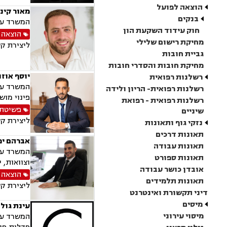
הוצאה לפועל
מאור קינ
בנקים
המשרד עוס
חוק עידוד השקעת הון
הוצאה 
מחיקת רישום שלילי
ליצירת ק
גביית חובות
מחיקת חובות והסדרי חובות
יוסף אוזנ
רשלנות רפואית
המשרד עוס
רשלנות רפואית- הריון ולידה
פינוי מוש
רשלנות רפואית - רפואת
פשיטת 
שיניים
ליצירת ק
נזקי גוף ותאונות
תאונות דרכים
אברהם ימ
תאונות עבודה
המשרד עוס
תאונות ספורט
וצוואות, 
אובדן כושר עבודה
הוצאה 
תאונות תלמידים
ליצירת ק
דיני תקשורת ואינטרנט
מיסים
עינת גולד
מיסוי עירוני
המשרד עוס