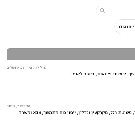

 חובות
גנרל קניג פייר 28, ירושלים
ך, ירושות וצוואות, ביטוח לאומי
הסדנא 7, רעננה
פשיטת רגל, מקרקעין ונדל"ן, ייפוי כוח מתמשך, צבא ומשרד