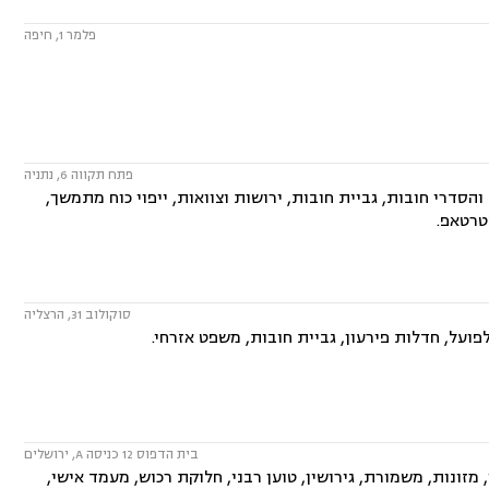
פלמר 1, חיפה
פתח תקווה 6, נתניה
סדרי חובות, גביית חובות, ירושות וצוואות, ייפוי כוח מתמשך,
סטרטאפ.
סוקולוב 31, הרצליה
פועל, חדלות פירעון, גביית חובות, משפט אזרחי.
בית הדפוס 12 כניסה A, ירושלים
ונות, משמורת, גירושין, טוען רבני, חלוקת רכוש, מעמד אישי,