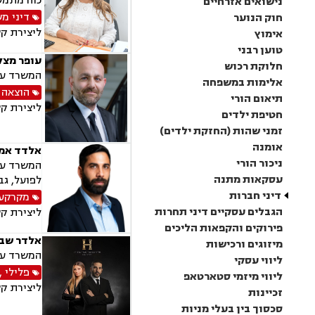
כוח מתמשך
נישואים אזרחיים
דיני מ
חוק הנוער
ליצירת ק
אימוץ
טוען רבני
עופר מצלי
חלוקת רכוש
המשרד עוס
אלימות במשפחה
הוצאה 
תיאום הורי
ליצירת ק
חטיפת ילדים
זמני שהות (החזקת ילדים)
אומנה
אלדד אמת
ניכור הורי
המשרד עוס
עסקאות מתנה
לפועל, גב
דיני חברות
מקרקעין
הגבלים עסקיים דיני תחרות
ליצירת ק
פירוקים והקפאות הליכים
אלדר שבו
מיזוגים ורכישות
המשרד עוס
ליווי עסקי
פלילי
,
ליווי מיזמי סטארטאפ
ליצירת ק
זכיינות
סכסוך בין בעלי מניות