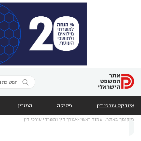

אינדקס עורכי דין
פסיקה
המגזין
מיקומך באתר:
עמוד ראשי
עורך דין ומשרדי עורכי דין