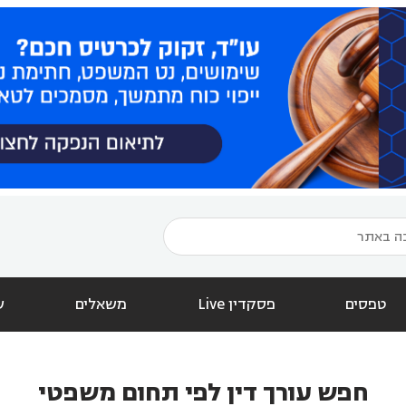
טפסים
פסקדין Live
משאלים
ש
חפש עורך דין לפי תחום משפטי