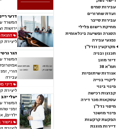
רישוי נשק
עבירות סמים
ועדת שחרורים
דרעי רייפ
עבירות סייבר
המשרד עוס
מחיקת רישום פלילי
ירושות וצ
הסגרה ופשיעה בינלאומית
הוצאה 
נפגעי עבירה
ליצירת ק
מקרקעין ונדל"ן
הגר גרטי
תכנון ובניה
המשרד עוס
דיור מוגן
אפוטרופסו
תמ"א 38
הורי, זמנ
אגודות שיתופיות
עבירה
ליקויי בנייה
דיני מ
פינוי בינוי
ליצירת ק
קבוצות רכישה
יעלי יהב 
עסקאות מכר דירה
המשרד עוס
מיסוי נדל"ן
זמני שהות
פינוי מושכר
ילדים), א
הפקעת קרקעות
גישור 
דיירות מוגנת
ליצירת ק