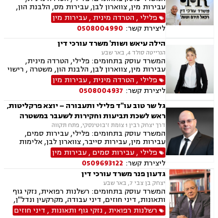
מוגנת, נחלות ומשקים במושבים, רשות מקרקעי
עבירות מין, צווארון לבן, עבירות מס, הלבנת הון,
ישראל, צווי הריסה, רישום קבלנים, בתים משותפים,
אלימות במשפחה, עבירות סמים, ועדת שיחרורים,
פלילי
,
הטרדה מינית
,
עבירות מין
נדל"ן ביהודה ושומרון,
תעבורה, נהיגה בשכרות, שלילת רישיון נהיגה,
ליצירת קשר:
0508004990
פסילת רישיון מנהלית, המכון הרפואי לבטיחות
בדרכים, פשיטת רגל, הוצאה לפועל, דיני משפלה,
הילה עיאש ושות' משרד עורכי דין
הסכמי ממון, צוואות וירושות, יפוי כוח מתמשך
הנרייטה סולד 4, באר שבע
המשרד עוסק בתחומים: פלילי, הטרדה מינית,
עבירות מין, צווארון לבן, הלבנת הון, משטרה , רישוי
נשק, ייצוג קטינים, אלימות במשפחה, עבירות סמים,
פלילי
,
הטרדה מינית
,
עבירות מין
גרימת מוות ברשלנות, עבירות סייבר, חוק הנוער,
ליצירת קשר:
0508004937
עבירות המתה, עבירות נשק, עבירות רכוש
גל שר טוב עו"ד פלילי ותעבורה – יוצא פרקליטות,
ראש לשכת תביעות וחקירות לשעבר במשטרה
דרך יצחק רבין 1 צומת ז'בוטינסקי, פתח תקווה
המשרד עוסק בתחומים: פלילי, עבירות סמים,
עבירות מין, עבירות סייבר, צווארון לבן, אלימות
במשפחה, ייצוג קטינים, תעבורה, נהיגה בשכרות,
פלילי
,
עבירות סמים
,
עבירות מין
שלילת רשיון נהיגה, פסילת רשיון מנהלית, משטרה,
ליצירת קשר:
0509693122
גרימת מוות ברשלנות, מעצרים, מעצרים עד תום
גדעון פנר משרד עורכי דין
הליכים,עברות המתה, שחרורים בתנאים
יצחק בן צבי 7, באר שבע
המשרד עוסק בתחומים: רשלנות רפואית, נזקי גוף
ותאונות, דיני חוזים, דיני עבודה, מקרקעין ונדל"ן,
דיני משפחה, בנקים, פלילי, נזקי גוף, תאונות עבודה,
רשלנות רפואית
,
נזקי גוף ותאונות
,
דיני חוזים
תאונות דרכים, משפט מסחרי, תביעות ביטוח ונזקי