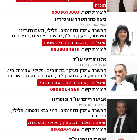
פינוי מושכר, צווארון לבן, תאונות דרכים, תעבורה,
מוגנת
דיני עבודה, הסכמי ממון, משפט צבאי, עסקאות מכר
ליצירת קשר:
0509693083
דירה, תאונות עבודה, מעמד אישי, חדלות פרעון
ניצה כהן משרד עורכי דין
העצמאות 84, חיפה
המשרד עוסק בתחומים: פלילי, תעבורה,דיני
משפחה, נזיקין, נדל"ן, ירושות וצוואות, ייפוי כוח
מתמשך, עסקאות מכר דירה, ליקוי בניה, גירושין,
פלילי
,
תעבורה
,
דיני משפחה
הסכמי ממון, מזונות, משמורת, נזקי גוף, תאונות
ליצירת קשר:
0508004815
דרכים
אלון קריטי עו"ד
הרצל 220, רחובות
המשרד עוסק בעיקר בתחומים: פלילי, עבירות מין,
ליווי בחקירה, צווארון לבן, תעבורה, נהיגה בשכרות.
פלילי
,
צווארון לבן
,
עבירות מין
ליצירת קשר:
0508004865
אביעד רייפר עו"ד ונוטריון
ש"י עגנון 16, חיפה
המשרד עוסק בתחומים: דיני צבא ובטחון, פלילי,
תעבורה.
צבא ומשרד הבטחון
,
פלילי
,
תעבורה
ליצירת קשר:
0508004836
אושרי בן ישי עו"ד