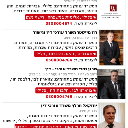
בית הדפוס 12, ירושלים
המשרד עוסק בתחומים: פלילי, עבירות סמים, חוק
הנוער, תעבורה, נהיגה בשכרות, תאונות דרכים,
פסילת רשיון מנהלית ושלילת רישיון נהיגה, ייצוג
פלילי
,
אלימות במשפחה
,
רישוי נשק
קטינים, אלימות במשפחה, ועדת שחרורים, מחיקת
ליצירת קשר:
0508004674
רישום פלילי, רישוי נשק, המכון הרפואי לבטיחות
בדרכים
רון מייסטר משרד עורכי דין וגישור
דרך העצמאות 51, חיפה
המשרד עוסק בתחומים: דיני תעבורה, תאונות
דרכים שאינן נזיקין, עבירות שכרות, מהירות
מופרזת, תאונות פגע וברח, פלילים
תעבורה
,
נהיגה בשכרות
,
פלילי
ליצירת קשר:
0508004764
שרון נהרי משרד עורכי - דין
רחוב מצדה 7, מגדל בסר 4 (קומה 40), בני ברק
המשרד עוסק בתחומים: צווארון לבן, הלבנת הון,
פלילי, הסגרה ופשיעה בינלאומית
צווארון לבן
,
הלבנת הון
,
פלילי
ליצירת קשר:
0508004749
יחזקאל חרלף משרד עורכי דין
צבר 11, חיפה
המשרד עוסק בתחומים: דיירות מוגנת,
אפוטרופסות, בנקים, דיני צבא ובטחון, פלילי, ירושות
וצוואות, ליטיגציה, נדל"ן, דיני מקרקעין, עבירות מין,
ירושות וצוואות
,
ייפוי כוח מתמשך
,
דיירות