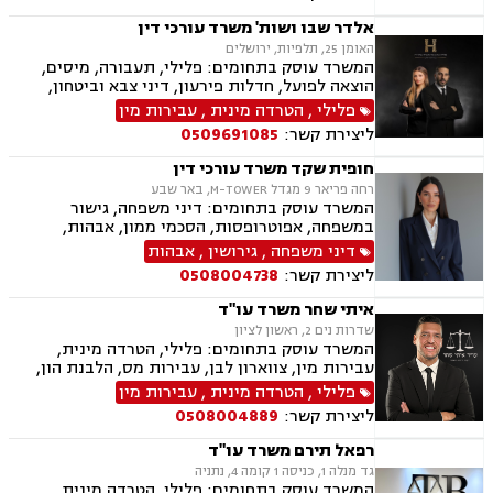
הוצאה לפועל, אימוץ, הורות חד מינית, מזונות,
משמורת, נישואים אזרחיים, חלוקת רכוש, תיאום
אלדר שבו ושות' משרד עורכי דין
הורי, זמני שהות, אומנה, ניכור הורי, עסקאות מתנה,
האומן 25, תלפיות, ירושלים
ידועים בציבור, פינוי מושכר, צווארון לבן, הלבנת הון,
המשרד עוסק בתחומים: פלילי, תעבורה, מיסים,
אלימות במשפחה, עבירות סמים, נפגעי עבירה
הוצאה לפועל, חדלות פירעון, דיני צבא וביטחון,
ליטיגציה אזרחית
פלילי
,
הטרדה מינית
,
עבירות מין
ליצירת קשר:
0509691085
חופית שקד משרד עורכי דין
רחה פריאר 9 מגדל M-TOWER, באר שבע
המשרד עוסק בתחומים: דיני משפחה, גישור
במשפחה, אפוטרופסות, הסכמי ממון, אבהות,
מזונות, משמורת, טוען רבני, גירושין, חוק הנוער,
דיני משפחה
,
גירושין
,
אבהות
חלוקת רכוש, מעמד אישי, תיאום הורי, חטיפת ילדים,
ליצירת קשר:
0508004738
זמני שהות, ניכור הורי, פלילי, עבירות מין, הטרדה
מינית, מחיקת רישום פלילי, אלימות במשפחה, ייצוג
איתי שחר משרד עו"ד
קטינים, ירושות וצוואות, לשון הרע.
שדרות נים 2, ראשון לציון
המשרד עוסק בתחומים: פלילי, הטרדה מינית,
עבירות מין, צווארון לבן, עבירות מס, הלבנת הון,
רישוי נשק ייצוג קטינים, אלימות במשפחה, עבירות
פלילי
,
הטרדה מינית
,
עבירות מין
סמים, וועדת שיחרורים, עבירות סייבר וכו', דיני
ליצירת קשר:
0508004889
מקרקעין ונדל"ן, תכנון ובניה, דיור מוגן, אגודות
שיתופיות ליקויי בנייה, מושבים וקיבוצים, פינוי
רפאל תירם משרד עו"ד
בינוי, קבוצות רכישה עסקאות מכר דירה, פינוי
גד מנלה 1, כניסה 1 קומה 4, נתניה
מושכר הפקעת קרקעות, מגרשים לבניה, דיירות
המשרד עוסק בתחומים: פלילי, הטרדה מינית,