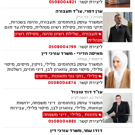
ליצירת קשר:
0508004821
רכוש, ייפוי כוח מתמשך, נוטריון , רשלנות רפואית-
הריון ולידה, לשון הרע, תאונות ספורט, בריאות
ערן דמרי, עו"ד תעבורה
הנפש, אובדן כושר עבודה , תאונות תלמידים,
מצדה 7, בני ברק
תאונות עקב רשלנות, נזקי רכוש, קבלנות חוזית,
המשרד עוסק בתחומים: תעבורה, נהיגה בשכרות,
השקעות בחו"ל, דין משמעתי, עובדים זרים, זכויות
תיקי מהירות, פסילת רשיון מנהלית, פסילה עד תום
נשים בהריון, תכנון ובניה, דיור מוגן, אגודות
ההליכים המשפטיים, תאונות דרכים, עבירות סמים,
תעבורה
,
שלילת רשיון נהיגה
,
פסילת רשיון
שיתופיות, ליקויי בנייה, מושבים וקיבוצים , ועוד
משטרה
מנהלית
ליצירת קשר:
0508004799
מאיסה חדירי - משרד עורכי דין
היזמות 7, עפולה
המשרד עוסק בתחומים: פלילי, נזיקין, מיסים, מיסוי
פלילי, מיסוי מכס, צווארון לבן, דיני חוזים, רשלנות
רפואית, דיני ביטוח, דיני חברות, הוצאה לפועל,
פלילי
,
נזקי גוף ותאונות
,
מיסים
ביטוח לאומי, דיני עבודה, חדלות פירעון, עבירות
ליצירת קשר:
0508004874
מס, תאונות עבודה, תאונות תלמידים, תביעות גזזת
עו"ד דוד טובול
הרצל 52, ראשון לציון
המשרד עוסק בתחומים: דיני משפחה, ירושות
וצוואות, פלילי, צווארון לבן, מיסוי פלילי, עבירות
מס, תעבורה, נהיגה בשכרות, שלילת רשיון נהיגה,
מזונות
,
פלילי
,
דיני משפחה
נוטריון, נדל"ן, עסקאות מכר דירה, לשון הרע
ליצירת קשר:
0508004885
דודו עמר, משרד עורכי דין