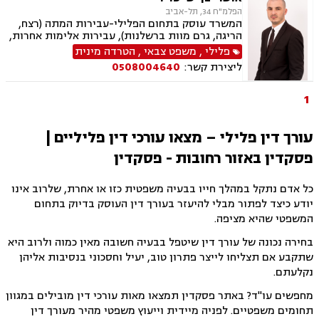
הפלמ"ח 34, תל-אביב
המשרד עוסק בתחום הפלילי-עבירות המתה (רצח,
הריגה, גרם מוות ברשלנות), עבירות אלימות אחרות,
עבירות רכוש, עבירות סמים, עבירות מין, עבירות
פלילי
,
משפט צבאי
,
הטרדה מינית
כלכליות, עבירות צווארון לבן ועוד. כמו כן המשרד
ליצירת קשר:
0508004640
עוסק בערעורים פליליים, משפט צבאי, ועדות
שחרורים ועתירות אסירים.
1
עורך דין פלילי – מצאו עורכי דין פליליים |
פסקדין באזור רחובות - פסקדין
כל אדם נתקל במהלך חייו בבעיה משפטית כזו או אחרת, שלרוב אינו
יודע כיצד לפתור מבלי להיעזר בעורך דין העוסק בדיוק בתחום
המשפטי שהיא מציפה.
בחירה נכונה של עורך דין שיטפל בבעיה חשובה מאין כמוה ולרוב היא
שתקבע אם תצליחו לייצר פתרון טוב, יעיל וחסכוני בנסיבות אליהן
נקלעתם.
מחפשים עו"ד? באתר פסקדין תמצאו מאות עורכי דין מובילים במגוון
תחומים משפטיים. לפניה מיידית וייעוץ משפטי מהיר מעורך דין