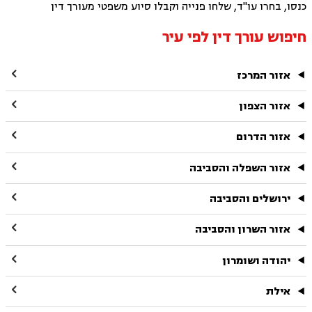
כנסו, בחרו עו"ד, שלחו פנייה וקבלו סיוע משפטי מעורך דין
חיפוש עורך דין לפי עיר

אזור המרכז

אזור הצפון

אזור הדרום

אזור השפלה והסביבה

ירושלים והסביבה

אזור השרון והסביבה

יהודה ושומרון

אילת