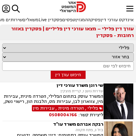


ﱐ
אינדקס עורכי דין
פסיקה
המגזין
טפסים
פסקדין Live
משאלים
שירותים מש
עורך דין פלילי – מצאו עורכי דין פליליים | פסקדין באזור
רחובות - פסקדין
חיפוש עורך דין
שי רונן משרד עורכי דין
שדרות גושן 1, קריית מוצקין
המשרד עוסק בתחום הפלילי, הטרדה מינית, עבירות
מין, צווארון לבן, עבירות מס, הלבנת הון, רישוי נשק,
ייצוג קטינים, אלימות במשפחה, עבירות סמים, ועדת
פלילי
,
הטרדה מינית
,
עבירות מין
שחרורים, עבירות סייבר, סירוב ויזה לארה"ב, מחיקת
ליצירת קשר:
0508004766
רישום פלילי הסגרה ופשיעה בינלאומית, נפגעי
עבירה.
רבקה אברהם משרד עו"ד
בזל 3, פתח תקווה
המשרד עוסק בתחומים: דיני משפחה, ידועים