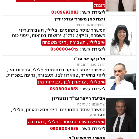
פינוי מושכר, צווארון לבן, תאונות דרכים, תעבורה,
מוגנת
דיני עבודה, הסכמי ממון, משפט צבאי, עסקאות מכר
ליצירת קשר:
0509693083
דירה, תאונות עבודה, מעמד אישי, חדלות פרעון
ניצה כהן משרד עורכי דין
העצמאות 84, חיפה
המשרד עוסק בתחומים: פלילי, תעבורה,דיני
משפחה, נזיקין, נדל"ן, ירושות וצוואות, ייפוי כוח
מתמשך, עסקאות מכר דירה, ליקוי בניה, גירושין,
פלילי
,
תעבורה
,
דיני משפחה
הסכמי ממון, מזונות, משמורת, נזקי גוף, תאונות
ליצירת קשר:
0508004815
דרכים
אלון קריטי עו"ד
הרצל 220, רחובות
המשרד עוסק בעיקר בתחומים: פלילי, עבירות מין,
ליווי בחקירה, צווארון לבן, תעבורה, נהיגה בשכרות.
פלילי
,
צווארון לבן
,
עבירות מין
ליצירת קשר:
0508004865
אביעד רייפר עו"ד ונוטריון
ש"י עגנון 16, חיפה
המשרד עוסק בתחומים: דיני צבא ובטחון, פלילי,
תעבורה.
צבא ומשרד הבטחון
,
פלילי
,
תעבורה
ליצירת קשר:
0508004836
אושרי בן ישי עו"ד