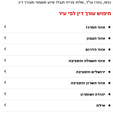
כנסו, בחרו עו"ד, שלחו פנייה וקבלו סיוע משפטי מעורך דין
חיפוש עורך דין לפי עיר

אזור המרכז

אזור הצפון

אזור הדרום

אזור השפלה והסביבה

ירושלים והסביבה

אזור השרון והסביבה

יהודה ושומרון

אילת