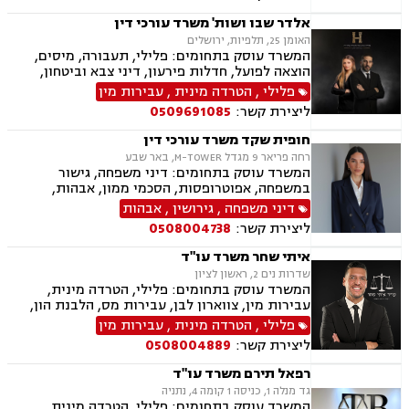
הוצאה לפועל, אימוץ, הורות חד מינית, מזונות,
משמורת, נישואים אזרחיים, חלוקת רכוש, תיאום
אלדר שבו ושות' משרד עורכי דין
הורי, זמני שהות, אומנה, ניכור הורי, עסקאות מתנה,
האומן 25, תלפיות, ירושלים
ידועים בציבור, פינוי מושכר, צווארון לבן, הלבנת הון,
המשרד עוסק בתחומים: פלילי, תעבורה, מיסים,
אלימות במשפחה, עבירות סמים, נפגעי עבירה
הוצאה לפועל, חדלות פירעון, דיני צבא וביטחון,
ליטיגציה אזרחית
פלילי
,
הטרדה מינית
,
עבירות מין
ליצירת קשר:
0509691085
חופית שקד משרד עורכי דין
רחה פריאר 9 מגדל M-TOWER, באר שבע
המשרד עוסק בתחומים: דיני משפחה, גישור
במשפחה, אפוטרופסות, הסכמי ממון, אבהות,
מזונות, משמורת, טוען רבני, גירושין, חוק הנוער,
דיני משפחה
,
גירושין
,
אבהות
חלוקת רכוש, מעמד אישי, תיאום הורי, חטיפת ילדים,
ליצירת קשר:
0508004738
זמני שהות, ניכור הורי, פלילי, עבירות מין, הטרדה
מינית, מחיקת רישום פלילי, אלימות במשפחה, ייצוג
איתי שחר משרד עו"ד
קטינים, ירושות וצוואות, לשון הרע.
שדרות נים 2, ראשון לציון
המשרד עוסק בתחומים: פלילי, הטרדה מינית,
עבירות מין, צווארון לבן, עבירות מס, הלבנת הון,
רישוי נשק ייצוג קטינים, אלימות במשפחה, עבירות
פלילי
,
הטרדה מינית
,
עבירות מין
סמים, וועדת שיחרורים, עבירות סייבר וכו', דיני
ליצירת קשר:
0508004889
מקרקעין ונדל"ן, תכנון ובניה, דיור מוגן, אגודות
שיתופיות ליקויי בנייה, מושבים וקיבוצים, פינוי
רפאל תירם משרד עו"ד
בינוי, קבוצות רכישה עסקאות מכר דירה, פינוי
גד מנלה 1, כניסה 1 קומה 4, נתניה
מושכר הפקעת קרקעות, מגרשים לבניה, דיירות
המשרד עוסק בתחומים: פלילי, הטרדה מינית,