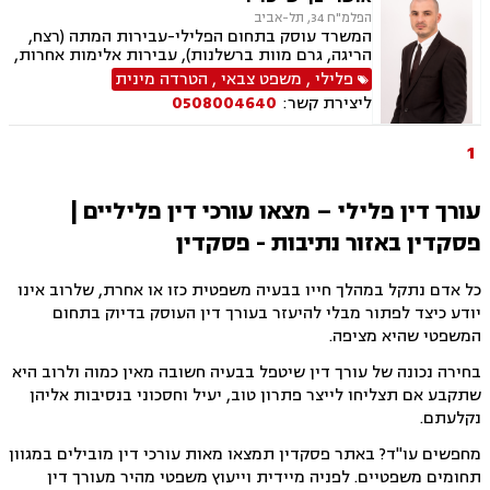
הפלמ"ח 34, תל-אביב
המשרד עוסק בתחום הפלילי-עבירות המתה (רצח,
הריגה, גרם מוות ברשלנות), עבירות אלימות אחרות,
עבירות רכוש, עבירות סמים, עבירות מין, עבירות
פלילי
,
משפט צבאי
,
הטרדה מינית
כלכליות, עבירות צווארון לבן ועוד. כמו כן המשרד
ליצירת קשר:
0508004640
עוסק בערעורים פליליים, משפט צבאי, ועדות
שחרורים ועתירות אסירים.
1
עורך דין פלילי – מצאו עורכי דין פליליים |
פסקדין באזור נתיבות - פסקדין
כל אדם נתקל במהלך חייו בבעיה משפטית כזו או אחרת, שלרוב אינו
יודע כיצד לפתור מבלי להיעזר בעורך דין העוסק בדיוק בתחום
המשפטי שהיא מציפה.
בחירה נכונה של עורך דין שיטפל בבעיה חשובה מאין כמוה ולרוב היא
שתקבע אם תצליחו לייצר פתרון טוב, יעיל וחסכוני בנסיבות אליהן
נקלעתם.
מחפשים עו"ד? באתר פסקדין תמצאו מאות עורכי דין מובילים במגוון
תחומים משפטיים. לפניה מיידית וייעוץ משפטי מהיר מעורך דין