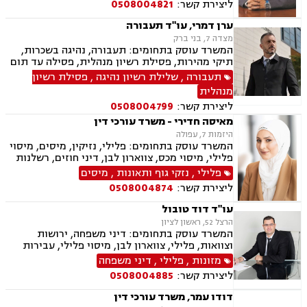
ליצירת קשר:
0508004821
רכוש, ייפוי כוח מתמשך, נוטריון , רשלנות רפואית-
הריון ולידה, לשון הרע, תאונות ספורט, בריאות
ערן דמרי, עו"ד תעבורה
הנפש, אובדן כושר עבודה , תאונות תלמידים,
מצדה 7, בני ברק
תאונות עקב רשלנות, נזקי רכוש, קבלנות חוזית,
המשרד עוסק בתחומים: תעבורה, נהיגה בשכרות,
השקעות בחו"ל, דין משמעתי, עובדים זרים, זכויות
תיקי מהירות, פסילת רשיון מנהלית, פסילה עד תום
נשים בהריון, תכנון ובניה, דיור מוגן, אגודות
ההליכים המשפטיים, תאונות דרכים, עבירות סמים,
תעבורה
,
שלילת רשיון נהיגה
,
פסילת רשיון
שיתופיות, ליקויי בנייה, מושבים וקיבוצים , ועוד
משטרה
מנהלית
ליצירת קשר:
0508004799
מאיסה חדירי - משרד עורכי דין
היזמות 7, עפולה
המשרד עוסק בתחומים: פלילי, נזיקין, מיסים, מיסוי
פלילי, מיסוי מכס, צווארון לבן, דיני חוזים, רשלנות
רפואית, דיני ביטוח, דיני חברות, הוצאה לפועל,
פלילי
,
נזקי גוף ותאונות
,
מיסים
ביטוח לאומי, דיני עבודה, חדלות פירעון, עבירות
ליצירת קשר:
0508004874
מס, תאונות עבודה, תאונות תלמידים, תביעות גזזת
עו"ד דוד טובול
הרצל 52, ראשון לציון
המשרד עוסק בתחומים: דיני משפחה, ירושות
וצוואות, פלילי, צווארון לבן, מיסוי פלילי, עבירות
מס, תעבורה, נהיגה בשכרות, שלילת רשיון נהיגה,
מזונות
,
פלילי
,
דיני משפחה
נוטריון, נדל"ן, עסקאות מכר דירה, לשון הרע
ליצירת קשר:
0508004885
דודו עמר, משרד עורכי דין