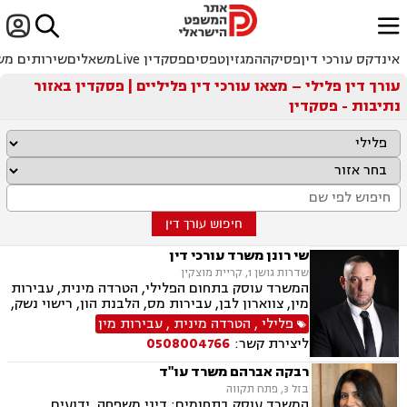


ﱐ
אינדקס עורכי דין
פסיקה
המגזין
טפסים
פסקדין Live
משאלים
שירותים מש
עורך דין פלילי – מצאו עורכי דין פליליים | פסקדין באזור
נתיבות - פסקדין
חיפוש עורך דין
שי רונן משרד עורכי דין
שדרות גושן 1, קריית מוצקין
המשרד עוסק בתחום הפלילי, הטרדה מינית, עבירות
מין, צווארון לבן, עבירות מס, הלבנת הון, רישוי נשק,
ייצוג קטינים, אלימות במשפחה, עבירות סמים, ועדת
פלילי
,
הטרדה מינית
,
עבירות מין
שחרורים, עבירות סייבר, סירוב ויזה לארה"ב, מחיקת
ליצירת קשר:
0508004766
רישום פלילי הסגרה ופשיעה בינלאומית, נפגעי
עבירה.
רבקה אברהם משרד עו"ד
בזל 3, פתח תקווה
המשרד עוסק בתחומים: דיני משפחה, ידועים