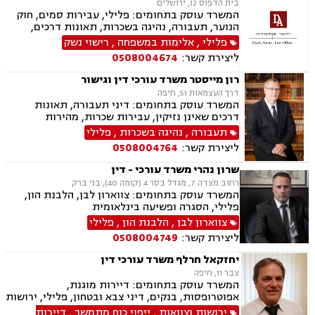
בית הדפוס 12, ירושלים
המשרד עוסק בתחומים: פלילי, עבירות סמים, חוק
הנוער, תעבורה, נהיגה בשכרות, תאונות דרכים,
פסילת רשיון מנהלית ושלילת רישיון נהיגה, ייצוג
פלילי
,
אלימות במשפחה
,
רישוי נשק
קטינים, אלימות במשפחה, ועדת שחרורים, מחיקת
ליצירת קשר:
0508004674
רישום פלילי, רישוי נשק, המכון הרפואי לבטיחות
בדרכים
רון מייסטר משרד עורכי דין וגישור
דרך העצמאות 51, חיפה
המשרד עוסק בתחומים: דיני תעבורה, תאונות
דרכים שאינן נזיקין, עבירות שכרות, מהירות
מופרזת, תאונות פגע וברח, פלילים
תעבורה
,
נהיגה בשכרות
,
פלילי
ליצירת קשר:
0508004764
שרון נהרי משרד עורכי - דין
רחוב מצדה 7, מגדל בסר 4 (קומה 40), בני ברק
המשרד עוסק בתחומים: צווארון לבן, הלבנת הון,
פלילי, הסגרה ופשיעה בינלאומית
צווארון לבן
,
הלבנת הון
,
פלילי
ליצירת קשר:
0508004749
יחזקאל חרלף משרד עורכי דין
צבר 11, חיפה
המשרד עוסק בתחומים: דיירות מוגנת,
אפוטרופסות, בנקים, דיני צבא ובטחון, פלילי, ירושות
וצוואות, ליטיגציה, נדל"ן, דיני מקרקעין, עבירות מין,
ירושות וצוואות
,
ייפוי כוח מתמשך
,
דיירות