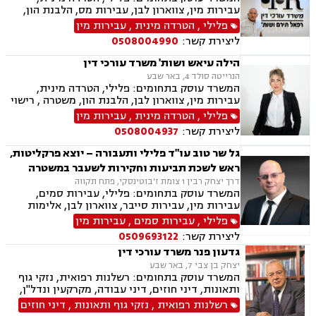
מוגנת, נחלות ומשקים במושבים, רשות מקרקעי
עבירות מין, צווארון לבן, עבירות מס, הלבנת הון,
ישראל, צווי הריסה, רישום קבלנים, בתים משותפים,
אלימות במשפחה, עבירות סמים, ועדת שיחרורים,
פלילי
,
הטרדה מינית
,
עבירות מין
נדל"ן ביהודה ושומרון,
תעבורה, נהיגה בשכרות, שלילת רישיון נהיגה,
ליצירת קשר:
0508004990
פסילת רישיון מנהלית, המכון הרפואי לבטיחות
בדרכים, פשיטת רגל, הוצאה לפועל, דיני משפלה,
הילה עיאש ושות' משרד עורכי דין
הסכמי ממון, צוואות וירושות, יפוי כוח מתמשך
הנרייטה סולד 4, באר שבע
המשרד עוסק בתחומים: פלילי, הטרדה מינית,
עבירות מין, צווארון לבן, הלבנת הון, משטרה , רישוי
נשק, ייצוג קטינים, אלימות במשפחה, עבירות סמים,
פלילי
,
הטרדה מינית
,
עבירות מין
גרימת מוות ברשלנות, עבירות סייבר, חוק הנוער,
ליצירת קשר:
0508004937
עבירות המתה, עבירות נשק, עבירות רכוש
גל שר טוב עו"ד פלילי ותעבורה – יוצא פרקליטות,
ראש לשכת תביעות וחקירות לשעבר במשטרה
דרך יצחק רבין 1 צומת ז'בוטינסקי, פתח תקווה
המשרד עוסק בתחומים: פלילי, עבירות סמים,
עבירות מין, עבירות סייבר, צווארון לבן, אלימות
במשפחה, ייצוג קטינים, תעבורה, נהיגה בשכרות,
פלילי
,
עבירות סמים
,
עבירות מין
שלילת רשיון נהיגה, פסילת רשיון מנהלית, משטרה,
ליצירת קשר:
0509693122
גרימת מוות ברשלנות, מעצרים, מעצרים עד תום
גדעון פנר משרד עורכי דין
הליכים,עברות המתה, שחרורים בתנאים
יצחק בן צבי 7, באר שבע
המשרד עוסק בתחומים: רשלנות רפואית, נזקי גוף
ותאונות, דיני חוזים, דיני עבודה, מקרקעין ונדל"ן,
דיני משפחה, בנקים, פלילי, נזקי גוף, תאונות עבודה,
רשלנות רפואית
,
נזקי גוף ותאונות
,
דיני חוזים
תאונות דרכים, משפט מסחרי, תביעות ביטוח ונזקי